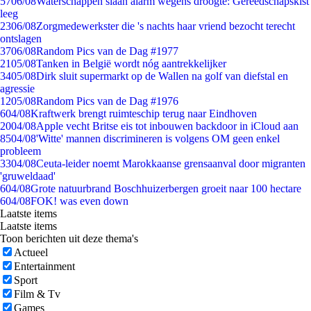
57
06/08
Waterschappen slaan alarm wegens droogte: Gereedschapskist
leeg
23
06/08
Zorgmedewerkster die 's nachts haar vriend bezocht terecht
ontslagen
37
06/08
Random Pics van de Dag #1977
21
05/08
Tanken in België wordt nóg aantrekkelijker
34
05/08
Dirk sluit supermarkt op de Wallen na golf van diefstal en
agressie
12
05/08
Random Pics van de Dag #1976
6
04/08
Kraftwerk brengt ruimteschip terug naar Eindhoven
20
04/08
Apple vecht Britse eis tot inbouwen backdoor in iCloud aan
85
04/08
'Witte' mannen discrimineren is volgens OM geen enkel
probleem
33
04/08
Ceuta-leider noemt Marokkaanse grensaanval door migranten
'gruweldaad'
6
04/08
Grote natuurbrand Boschhuizerbergen groeit naar 100 hectare
6
04/08
FOK! was even down
Laatste items
Laatste items
Toon berichten uit deze thema's
Actueel
Entertainment
Sport
Film & Tv
Games