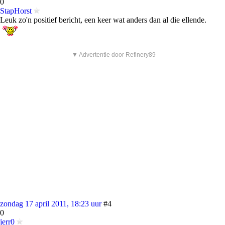
0
StapHorst
Leuk zo'n positief bericht, een keer wat anders dan al die ellende.
▼ Advertentie door Refinery89
zondag 17 april 2011, 18:23 uur
#4
0
jerr0