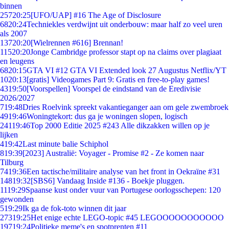
binnen
257
20:25
[UFO/UAP] #16 The Age of Disclosure
68
20:24
Techniekles verdwijnt uit onderbouw: maar half zo veel uren
als 2007
137
20:20
[Wielrennen #616] Brennan!
115
20:20
Jonge Cambridge professor stapt op na claims over plagiaat
en leugens
68
20:15
GTA VI #12 GTA VI Extended look 27 Augustus Netflix/YT
10
20:13
[gratis] Videogames Part 9: Gratis en free-to-play games!
43
19:50
[Voorspellen] Voorspel de eindstand van de Eredivisie
2026/2027
7
19:48
Dries Roelvink spreekt vakantieganger aan om gele zwembroek
49
19:46
Woningtekort: dus ga je woningen slopen, logisch
241
19:46
Top 2000 Editie 2025 #243 Alle dikzakken willen op je
lijken
4
19:42
Last minute balie Schiphol
8
19:39
[2023] Australië: Voyager - Promise #2 - Ze komen naar
Tilburg
74
19:36
Een tactische/militaire analyse van het front in Oekraïne #31
148
19:32
[SBS6] Vandaag Inside #136 - Boekje pluggen.
11
19:29
Spaanse kust onder vuur van Portugese oorlogsschepen: 120
gewonden
5
19:29
Ik ga de fok-toto winnen dit jaar
273
19:25
Het enige echte LEGO-topic #45 LEGOOOOOOOOOOO
197
19:24
Politieke meme's en spotprenten #11