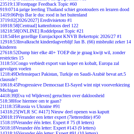
235
19:13
Frontpage Feedback Topic #60
9
19:07
14-jarige leerling Thailand schiet grootouders en leraren dood
14
19:06
Prijs Bar le duc rood in het buitenland
37
19:02
[2026/2027] Eredivisietoto #1
169
18:58
[Centraal] kattenfotoos deel 122
182
18:58
[ONLINE] Roddelpraat Topic #21
1
18:54
Het gezellige Eurojackpot KNVB Bekertopic 2026/27 #1
129
18:53
Invalkracht kinderdagverblijf Jan B. (66) misbruikt zeker 14
kinderen
276
18:52
Dump hier elke 40+ TOEP die je graag kwijt wil, zonder
restricties 15
31
18:51
Congo verbiedt export van koper en kobalt, Europa zal
gevolgen voelen
12
18:49
Defensiepact Pakistan, Turkije en Saudi-Arabië bevat art.5
clausule?
106
18:45
Progressieve Democraat El-Sayed wint nipt voorverkiezing
Michigan
44
18:39
[Eva vd Wijdeven] geruchten over dakloosheid
5
18:38
Hoe hiermee om te gaan?
211
18:35
Russia vs Ukraine #91
143
18:25
[WLR SC #417] Nieuw deel openen was kaputt
200
18:19
Verander een letter expert (7lettereditie) #50
15
18:19
Verander één letter. Expert # 75 (8 letters)
50
18:18
Verander één letter: Expert #143 (9 letters)
143
18:16
Verander één letter: Expert #91 (10 letters)