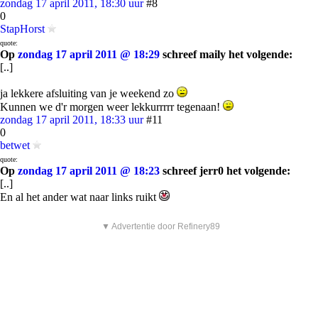
zondag 17 april 2011, 18:30 uur
#8
0
StapHorst
quote:
Op
zondag 17 april 2011 @ 18:29
schreef maily het volgende:
[..]
ja lekkere afsluiting van je weekend zo
Kunnen we d'r morgen weer lekkurrrrr tegenaan!
zondag 17 april 2011, 18:33 uur
#11
0
betwet
quote:
Op
zondag 17 april 2011 @ 18:23
schreef jerr0 het volgende:
[..]
En al het ander wat naar links ruikt
▼ Advertentie door Refinery89