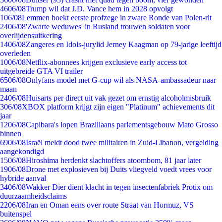
46
06/08
Trump wil dat J.D. Vance hem in 2028 opvolgt
1
06/08
Lemmen boekt eerste profzege in zware Ronde van Polen-rit
24
06/08
'Zwarte weduwes' in Rusland trouwen soldaten voor
overlijdensuitkering
14
06/08
Zangeres en Idols-jurylid Jerney Kaagman op 79-jarige leeftijd
overleden
10
06/08
Netflix-abonnees krijgen exclusieve early access tot
uitgebreide GTA VI trailer
65
06/08
Onlyfans-model met G-cup wil als NASA-ambassadeur naar
maan
24
06/08
Huisarts per direct uit vak gezet om ernstig alcoholmisbruik
3
06/08
XBOX platform krijgt zijn eigen "Platinum" achievements dit
jaar
12
06/08
Capibara's lopen Braziliaans parlementsgebouw Mato Grosso
binnen
69
06/08
Israël meldt dood twee militairen in Zuid-Libanon, vergelding
aangekondigd
15
06/08
Hiroshima herdenkt slachtoffers atoombom, 81 jaar later
19
06/08
Drone met explosieven bij Duits vliegveld voedt vrees voor
hybride aanval
34
06/08
Wakker Dier dient klacht in tegen insectenfabriek Protix om
duurzaamheidsclaims
22
06/08
Iran en Oman eens over route Straat van Hormuz, VS
buitenspel