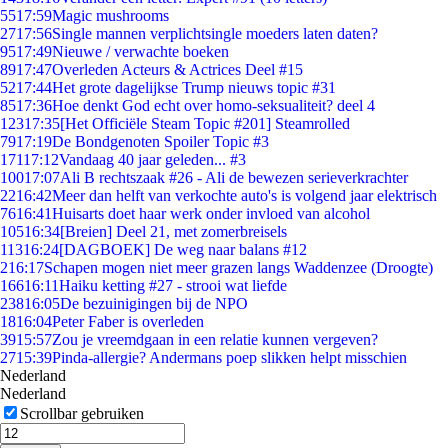
55
17:59
Magic mushrooms
27
17:56
Single mannen verplichtsingle moeders laten daten?
95
17:49
Nieuwe / verwachte boeken
89
17:47
Overleden Acteurs & Actrices Deel #15
52
17:44
Het grote dagelijkse Trump nieuws topic #31
85
17:36
Hoe denkt God echt over homo-seksualiteit? deel 4
123
17:35
[Het Officiële Steam Topic #201] Steamrolled
79
17:19
De Bondgenoten Spoiler Topic #3
171
17:12
Vandaag 40 jaar geleden... #3
100
17:07
Ali B rechtszaak #26 - Ali de bewezen serieverkrachter
22
16:42
Meer dan helft van verkochte auto's is volgend jaar elektrisch
76
16:41
Huisarts doet haar werk onder invloed van alcohol
105
16:34
[Breien] Deel 21, met zomerbreisels
113
16:24
[DAGBOEK] De weg naar balans #12
2
16:17
Schapen mogen niet meer grazen langs Waddenzee (Droogte)
166
16:11
Haiku ketting #27 - strooi wat liefde
238
16:05
De bezuinigingen bij de NPO
18
16:04
Peter Faber is overleden
39
15:57
Zou je vreemdgaan in een relatie kunnen vergeven?
27
15:39
Pinda-allergie? Andermans poep slikken helpt misschien
Nederland
Nederland
Scrollbar gebruiken