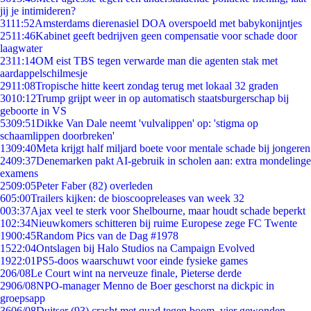
jij je intimideren?
31
11:52
Amsterdams dierenasiel DOA overspoeld met babykonijntjes
25
11:46
Kabinet geeft bedrijven geen compensatie voor schade door
laagwater
23
11:14
OM eist TBS tegen verwarde man die agenten stak met
aardappelschilmesje
29
11:08
Tropische hitte keert zondag terug met lokaal 32 graden
30
10:12
Trump grijpt weer in op automatisch staatsburgerschap bij
geboorte in VS
53
09:51
Dikke Van Dale neemt 'vulvalippen' op: 'stigma op
schaamlippen doorbreken'
13
09:40
Meta krijgt half miljard boete voor mentale schade bij jongeren
24
09:37
Denemarken pakt AI-gebruik in scholen aan: extra mondelinge
examens
25
09:05
Peter Faber (82) overleden
6
05:00
Trailers kijken: de bioscoopreleases van week 32
0
03:37
Ajax veel te sterk voor Shelbourne, maar houdt schade beperkt
1
02:34
Nieuwkomers schitteren bij ruime Europese zege FC Twente
19
00:45
Random Pics van de Dag #1978
15
22:04
Ontslagen bij Halo Studios na Campaign Evolved
19
22:01
PS5-doos waarschuwt voor einde fysieke games
2
06/08
Le Court wint na nerveuze finale, Pieterse derde
29
06/08
NPO-manager Menno de Boer geschorst na dickpic in
groepsapp
36
06/08
Duitser (93) crasht met quad tegen boom, vier gewonden