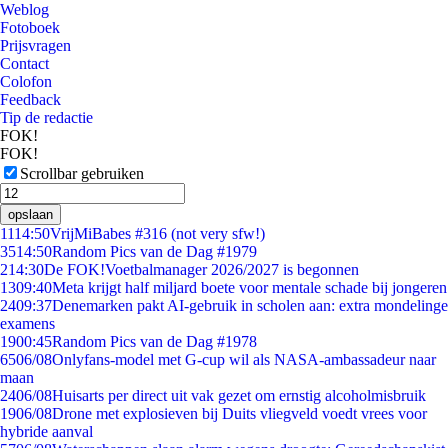
Weblog
Fotoboek
Prijsvragen
Contact
Colofon
Feedback
Tip de redactie
FOK!
FOK!
Scrollbar gebruiken
opslaan
11
14:50
VrijMiBabes #316 (not very sfw!)
35
14:50
Random Pics van de Dag #1979
2
14:30
De FOK!Voetbalmanager 2026/2027 is begonnen
13
09:40
Meta krijgt half miljard boete voor mentale schade bij jongeren
24
09:37
Denemarken pakt AI-gebruik in scholen aan: extra mondelinge
examens
19
00:45
Random Pics van de Dag #1978
65
06/08
Onlyfans-model met G-cup wil als NASA-ambassadeur naar
maan
24
06/08
Huisarts per direct uit vak gezet om ernstig alcoholmisbruik
19
06/08
Drone met explosieven bij Duits vliegveld voedt vrees voor
hybride aanval