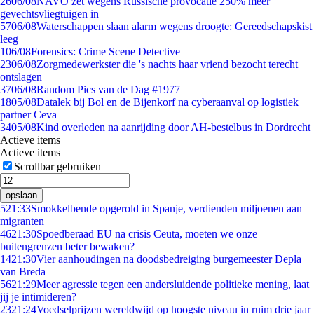
26
06/08
NAVO zet wegens Russische provocatie 250% meer
gevechtsvliegtuigen in
57
06/08
Waterschappen slaan alarm wegens droogte: Gereedschapskist
leeg
1
06/08
Forensics: Crime Scene Detective
23
06/08
Zorgmedewerkster die 's nachts haar vriend bezocht terecht
ontslagen
37
06/08
Random Pics van de Dag #1977
18
05/08
Datalek bij Bol en de Bijenkorf na cyberaanval op logistiek
partner Ceva
34
05/08
Kind overleden na aanrijding door AH-bestelbus in Dordrecht
Actieve items
Actieve items
Scrollbar gebruiken
opslaan
5
21:33
Smokkelbende opgerold in Spanje, verdienden miljoenen aan
migranten
46
21:30
Spoedberaad EU na crisis Ceuta, moeten we onze
buitengrenzen beter bewaken?
14
21:30
Vier aanhoudingen na doodsbedreiging burgemeester Depla
van Breda
56
21:29
Meer agressie tegen een andersluidende politieke mening, laat
jij je intimideren?
23
21:24
Voedselprijzen wereldwijd op hoogste niveau in ruim drie jaar