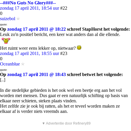
--###No Guts No Glory###--
zondag 17 april 2011, 18:54 uur
#22
0
suizebol
quote:
Op
zondag 17 april 2011 @ 18:22
schreef StapHorst het volgende:
Leuk zo'n positief bericht, een keer wat anders dan al die ellende.
Het ruimt weer eens lekker op, nietwaar?
zondag 17 april 2011, 18:55 uur
#23
0
Oceanblue
quote:
Op
zondag 17 april 2011 @ 18:43
schreef betwet het volgende:
[..]
In die stedelijke gebieden is het ook wel een beetje erg aan het vol
worden met mensen. Dus gaat er een natuurlijk schifting op basis van
elkaar neer schieten, steken plaats vinden.
Het zelfde zie je ook bij ratten, als het er teveel worden maken ze
elkaar af is verder niets vreemds aan.
▼ Advertentie door Refinery89