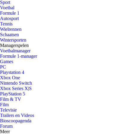
Sport
Voetbal
Formule 1
Autosport
Tennis
Wielrennen
Schaatsen
Wintersporten
Managerspelen
Voetbalmanager
Formule 1-manager
Games
PC
Playstation 4
Xbox One
Nintendo Switch
Xbox Series X|S
PlayStation 5
Film & TV
Film
Televisie
Trailers en Videos
Bioscoopagenda
Forum
Meer