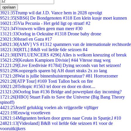
opslaan
39
21:35
Trump wil dat J.D. Vance hem in 2028 opvolgt
95
21:35
[SBS6] De Bondgenoten #318 Een klein kusje moet kunnen
160
21:35
Via Pecunia - Het geld ligt op straat! #2
73
21:34
Vrouwen willen geen man meer #30
131
21:33
Oorlog in Oekraïne #1318 Drone baby drone
230
21:30
Israel en Gaza #17
249
21:30
[AMV] VS #1312 spammers van de internationale rechtsorde
182
21:30
[RTL] B&B vol liefde 6de seizoen #4
41
21:30
[INFLUENCERS #296] Alles is welkom kneuzing of breuk
156
21:29
[Keuken Kampioen Divisie] #44 Vitesse mag weg
212
21:29
[Live Eredivisie #1784] Dying seconds van het seizoen!
93
21:29
Koopzegels sparen bij AH duurt straks 2x zo lang
173
21:28
Wat is jullie binnenhuistemperatuur? #81 Horrorzomer
29
21:28
[ATP Tour] #169 Tosti Tallon back on fire
100
21:28
Teltopic #1563 tel door en door en door....
213
21:26
Oorlog Iran #136 Bridge and powerplant day incoming?
17
21:26
[HBO] Stuart Fails to Save the Universe (Big Bang Theory
spinoff)
44
21:25
Jezelf gelukkig voelen als vrijgezelle vijftiger
42
21:19
Eeuwig voortleven
128
21:14
Migranten breken door grens naar Ceuta in Spanje,l #10
248
21:13
[Videoland] B&B vol liefde 6de seizoen #1 voor de
vooruitkijkers