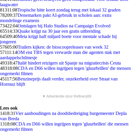
laagwater
813
11:08
Tropische hitte keert zondag terug met lokaal 32 graden
782
09:37
Denemarken pakt AI-gebruik in scholen aan: extra
mondelinge examens
734
22:04
Ontslagen bij Halo Studios na Campaign Evolved
655
14:33
Quake krijgt na 30 jaar een gratis uitbreiding
645
09:40
Meta krijgt half miljard boete voor mentale schade bij
jongeren
576
05:00
Trailers kijken: de bioscoopreleases van week 32
571
11:14
OM eist TBS tegen verwarde man die agenten stak met
aardappelschilmesje
493
18:47
Italië hindert reizigers uit Spanje na migratiecrisis Ceuta
483
18:08
CDA en D66 willen ingrijpen tegen 'gluurbrillen' die mensen
ongemerkt filmen
451
17:56
Benzineprijs daalt verder, onzekerheid over Straat van
Hormuz blijft
▼ Advertentie door Refinery89
Lees ook
14
18:31
Vier aanhoudingen na doodsbedreiging burgemeester Depla
van Breda
13
18:08
CDA en D66 willen ingrijpen tegen 'gluurbrillen' die mensen
ongemerkt filmen