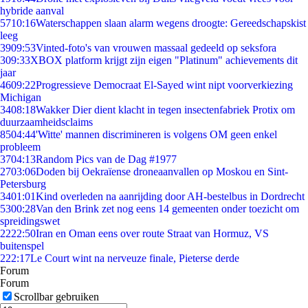
hybride aanval
57
10:16
Waterschappen slaan alarm wegens droogte: Gereedschapskist
leeg
39
09:53
Vinted-foto's van vrouwen massaal gedeeld op seksfora
3
09:33
XBOX platform krijgt zijn eigen "Platinum" achievements dit
jaar
46
09:22
Progressieve Democraat El-Sayed wint nipt voorverkiezing
Michigan
34
08:18
Wakker Dier dient klacht in tegen insectenfabriek Protix om
duurzaamheidsclaims
85
04:44
'Witte' mannen discrimineren is volgens OM geen enkel
probleem
37
04:13
Random Pics van de Dag #1977
27
03:06
Doden bij Oekraïense droneaanvallen op Moskou en Sint-
Petersburg
34
01:01
Kind overleden na aanrijding door AH-bestelbus in Dordrecht
53
00:28
Van den Brink zet nog eens 14 gemeenten onder toezicht om
spreidingswet
22
22:50
Iran en Oman eens over route Straat van Hormuz, VS
buitenspel
2
22:17
Le Court wint na nerveuze finale, Pieterse derde
Forum
Forum
Scrollbar gebruiken