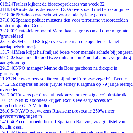
6
18:24
Trailers kijken: de bioscoopreleases van week 32
31
18:19
Amsterdams dierenasiel DOA overspoeld met babykonijntjes
19
18:06
PS5-doos waarschuwt voor einde fysieke games
37
18:02
Spaanse politie: minstens tien voor terrorisme veroordeelden
onder migranten Ceuta
33
18:02
Ceuta-leider noemt Marokkaanse grensaanval door migranten
'gruweldaad'
23
17:58
OM eist TBS tegen verwarde man die agenten stak met
aardappelschilmesje
13
17:41
Meta krijgt half miljard boete voor mentale schade bij jongeren
69
15:03
Israël meldt dood twee militairen in Zuid-Libanon, vergelding
aangekondigd
29
13:48
NPO-manager Menno de Boer geschorst na dickpic in
groepsapp
1
13:37
Nieuwkomers schitteren bij ruime Europese zege FC Twente
14
12:19
Zangeres en Idols-jurylid Jerney Kaagman op 79-jarige leeftijd
overleden
24
12:00
Huisarts per direct uit vak gezet om ernstig alcoholmisbruik
10
11:41
Netflix-abonnees krijgen exclusieve early access tot
uitgebreide GTA VI trailer
26
10:54
NAVO zet wegens Russische provocatie 250% meer
gevechtsvliegtuigen in
14
10:46
Accell, moederbedrijf Sparta en Batavus, vraagt uitstel van
betaling aan
19
10:44
Drone met explosieven bij Duits vliegveld voedt vrees voor