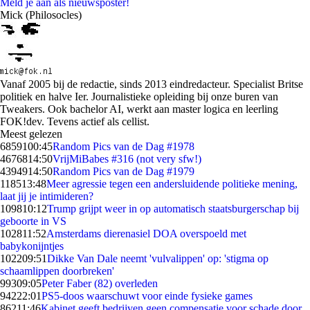
Meld je aan als nieuwsposter!
Mick (Philosocles)
Vanaf 2005 bij de redactie, sinds 2013 eindredacteur. Specialist Britse
politiek en halve Ier. Journalistieke opleiding bij onze buren van
Tweakers. Ook bachelor AI, werkt aan master logica en leerling
FOK!dev. Tevens actief als cellist.
Meest gelezen
68591
00:45
Random Pics van de Dag #1978
46768
14:50
VrijMiBabes #316 (not very sfw!)
43949
14:50
Random Pics van de Dag #1979
1185
13:48
Meer agressie tegen een andersluidende politieke mening,
laat jij je intimideren?
1098
10:12
Trump grijpt weer in op automatisch staatsburgerschap bij
geboorte in VS
1028
11:52
Amsterdams dierenasiel DOA overspoeld met
babykonijntjes
1022
09:51
Dikke Van Dale neemt 'vulvalippen' op: 'stigma op
schaamlippen doorbreken'
993
09:05
Peter Faber (82) overleden
942
22:01
PS5-doos waarschuwt voor einde fysieke games
862
11:46
Kabinet geeft bedrijven geen compensatie voor schade door