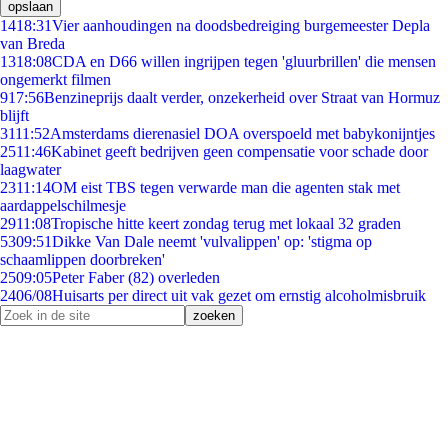
opslaan
14
18:31
Vier aanhoudingen na doodsbedreiging burgemeester Depla
van Breda
13
18:08
CDA en D66 willen ingrijpen tegen 'gluurbrillen' die mensen
ongemerkt filmen
9
17:56
Benzineprijs daalt verder, onzekerheid over Straat van Hormuz
blijft
31
11:52
Amsterdams dierenasiel DOA overspoeld met babykonijntjes
25
11:46
Kabinet geeft bedrijven geen compensatie voor schade door
laagwater
23
11:14
OM eist TBS tegen verwarde man die agenten stak met
aardappelschilmesje
29
11:08
Tropische hitte keert zondag terug met lokaal 32 graden
53
09:51
Dikke Van Dale neemt 'vulvalippen' op: 'stigma op
schaamlippen doorbreken'
25
09:05
Peter Faber (82) overleden
24
06/08
Huisarts per direct uit vak gezet om ernstig alcoholmisbruik