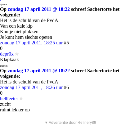
quote:
Op
zondag 17 april 2011 @ 18:22
schreef Sachertorte het
volgende:
Het is de schuld van de PvdA.
Van een kale kip
Kan je niet plukken
Je kunt hem slechts opeten
zondag 17 april 2011, 18:25 uur
#5
0
depr0x
Klapkaak
quote:
Op
zondag 17 april 2011 @ 18:22
schreef Sachertorte het
volgende:
Het is de schuld van de PvdA.
zondag 17 april 2011, 18:26 uur
#6
0
hellfeeter
zucht
ruimt lekker op
▼ Advertentie door Refinery89