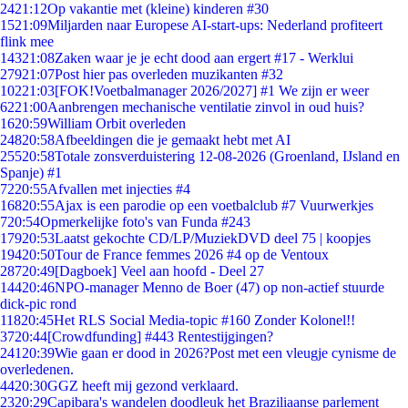
24
21:12
Op vakantie met (kleine) kinderen #30
15
21:09
Miljarden naar Europese AI-start-ups: Nederland profiteert
flink mee
143
21:08
Zaken waar je je echt dood aan ergert #17 - Werklui
279
21:07
Post hier pas overleden muzikanten #32
102
21:03
[FOK!Voetbalmanager 2026/2027] #1 We zijn er weer
62
21:00
Aanbrengen mechanische ventilatie zinvol in oud huis?
16
20:59
William Orbit overleden
248
20:58
Afbeeldingen die je gemaakt hebt met AI
255
20:58
Totale zonsverduistering 12-08-2026 (Groenland, IJsland en
Spanje) #1
72
20:55
Afvallen met injecties #4
168
20:55
Ajax is een parodie op een voetbalclub #7 Vuurwerkjes
7
20:54
Opmerkelijke foto's van Funda #243
179
20:53
Laatst gekochte CD/LP/MuziekDVD deel 75 | koopjes
194
20:50
Tour de France femmes 2026 #4 op de Ventoux
287
20:49
[Dagboek] Veel aan hoofd - Deel 27
144
20:46
NPO-manager Menno de Boer (47) op non-actief stuurde
dick-pic rond
118
20:45
Het RLS Social Media-topic #160 Zonder Kolonel!!
37
20:44
[Crowdfunding] #443 Rentestijgingen?
241
20:39
Wie gaan er dood in 2026?Post met een vleugje cynisme de
overledenen.
44
20:30
GGZ heeft mij gezond verklaard.
23
20:29
Capibara's wandelen doodleuk het Braziliaanse parlement