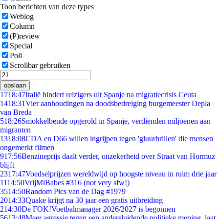
Toon berichten van deze types
Weblog
Column
(P)review
Special
Poll
Scrollbar gebruiken
opslaan
17
18:47
Italië hindert reizigers uit Spanje na migratiecrisis Ceuta
14
18:31
Vier aanhoudingen na doodsbedreiging burgemeester Depla
van Breda
5
18:26
Smokkelbende opgerold in Spanje, verdienden miljoenen aan
migranten
13
18:08
CDA en D66 willen ingrijpen tegen 'gluurbrillen' die mensen
ongemerkt filmen
9
17:56
Benzineprijs daalt verder, onzekerheid over Straat van Hormuz
blijft
23
17:47
Voedselprijzen wereldwijd op hoogste niveau in ruim drie jaar
11
14:50
VrijMiBabes #316 (not very sfw!)
35
14:50
Random Pics van de Dag #1979
20
14:33
Quake krijgt na 30 jaar een gratis uitbreiding
2
14:30
De FOK!Voetbalmanager 2026/2027 is begonnen
56
13:48
Meer agressie tegen een andersluidende politieke mening, laat