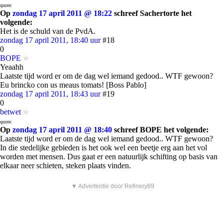
quote:
Op
zondag 17 april 2011 @ 18:22
schreef Sachertorte het
volgende:
Het is de schuld van de PvdA.
zondag 17 april 2011, 18:40 uur
#18
0
BOPE
Yeaahh
Laatste tijd word er om de dag wel iemand gedood.. WTF gewoon?
Eu brincko con us meaus tomats! [Boss Pablo]
zondag 17 april 2011, 18:43 uur
#19
0
betwet
quote:
Op
zondag 17 april 2011 @ 18:40
schreef BOPE het volgende:
Laatste tijd word er om de dag wel iemand gedood.. WTF gewoon?
In die stedelijke gebieden is het ook wel een beetje erg aan het vol
worden met mensen. Dus gaat er een natuurlijk schifting op basis van
elkaar neer schieten, steken plaats vinden.
▼ Advertentie door Refinery89