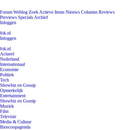
Forum
Weblog
Zoek
Actieve Items
Nieuws
Columns
Reviews
Previews
Specials
Archief
Inloggen
fok.nl
Inloggen
fok.nl
Actueel
Nederland
Internationaal
Economie
Politiek
Tech
Showbiz en Gossip
Opmerkelijk
Entertainment
Showbiz en Gossip
Muziek
Film
Televisie
Media & Cultuur
Bioscoopagenda