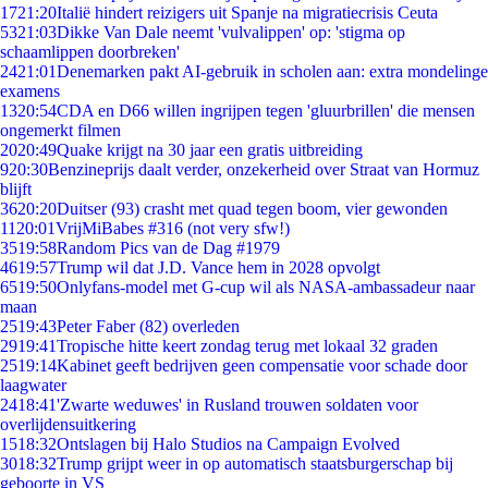
17
21:20
Italië hindert reizigers uit Spanje na migratiecrisis Ceuta
53
21:03
Dikke Van Dale neemt 'vulvalippen' op: 'stigma op
schaamlippen doorbreken'
24
21:01
Denemarken pakt AI-gebruik in scholen aan: extra mondelinge
examens
13
20:54
CDA en D66 willen ingrijpen tegen 'gluurbrillen' die mensen
ongemerkt filmen
20
20:49
Quake krijgt na 30 jaar een gratis uitbreiding
9
20:30
Benzineprijs daalt verder, onzekerheid over Straat van Hormuz
blijft
36
20:20
Duitser (93) crasht met quad tegen boom, vier gewonden
11
20:01
VrijMiBabes #316 (not very sfw!)
35
19:58
Random Pics van de Dag #1979
46
19:57
Trump wil dat J.D. Vance hem in 2028 opvolgt
65
19:50
Onlyfans-model met G-cup wil als NASA-ambassadeur naar
maan
25
19:43
Peter Faber (82) overleden
29
19:41
Tropische hitte keert zondag terug met lokaal 32 graden
25
19:14
Kabinet geeft bedrijven geen compensatie voor schade door
laagwater
24
18:41
'Zwarte weduwes' in Rusland trouwen soldaten voor
overlijdensuitkering
15
18:32
Ontslagen bij Halo Studios na Campaign Evolved
30
18:32
Trump grijpt weer in op automatisch staatsburgerschap bij
geboorte in VS