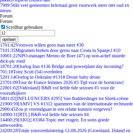
79
09:56
In veel gemeenten helemaal geen vuurwerk meer met oud en
nieuw
Forum
Forum
Scrollbar gebruiken
opslaan
17
01:42
Vrouwen willen geen man meer #30
71
01:35
Migranten breken door grens naar Ceuta in Spanje,l #10
100
01:22
NPO-manager Menno de Boer (47) op non-actief stuurde
dick-pic rond
187
01:20
Oorlog Iran #136 Bridge and powerplant day incoming?
7
01:18
Tony Scott (54) overleden
52
01:14
Oorlog in Oekraïne #1318 Drone baby drone
237
01:09
Tour de France femmes 2026 #3 Tijd voor de borstcrawl
228
01:02
[Videoland] B&B vol liefde 6de seizoen #1 voor de
vooruitkijkers
58
01:02
[INFLUENCERS #295] Van flodderslinger tot Shrek-crème
219
00:59
[AMV] VS #1312 spammers van de internationale rechtsorde
29
00:45
Zou je vreemdgaan in een relatie kunnen vergeven?
149
00:31
[RTL] B&B vol liefde 6de seizoen #4
144
00:29
[AKQ] #3384 Topic met vragen. En soms goede
antwoorden.
242
00:28
Totale zonsverduistering 12-08-2026 (Groenland, IJsland en