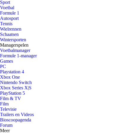
Sport
Voetbal
Formule 1
Autosport
Tennis
Wielrennen
Schaatsen
Wintersporten
Managerspelen
Voetbalmanager
Formule 1-manager
Games
PC
Playstation 4
Xbox One
Nintendo Switch
Xbox Series X|S
PlayStation 5
Film & TV
Film
Televisie
Trailers en Videos
Bioscoopagenda
Forum
Meer