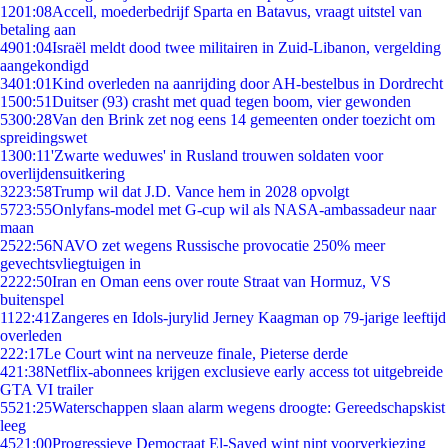
12
01:08
Accell, moederbedrijf Sparta en Batavus, vraagt uitstel van
betaling aan
49
01:04
Israël meldt dood twee militairen in Zuid-Libanon, vergelding
aangekondigd
34
01:01
Kind overleden na aanrijding door AH-bestelbus in Dordrecht
15
00:51
Duitser (93) crasht met quad tegen boom, vier gewonden
53
00:28
Van den Brink zet nog eens 14 gemeenten onder toezicht om
spreidingswet
13
00:11
'Zwarte weduwes' in Rusland trouwen soldaten voor
overlijdensuitkering
32
23:58
Trump wil dat J.D. Vance hem in 2028 opvolgt
57
23:55
Onlyfans-model met G-cup wil als NASA-ambassadeur naar
maan
25
22:56
NAVO zet wegens Russische provocatie 250% meer
gevechtsvliegtuigen in
22
22:50
Iran en Oman eens over route Straat van Hormuz, VS
buitenspel
11
22:41
Zangeres en Idols-jurylid Jerney Kaagman op 79-jarige leeftijd
overleden
2
22:17
Le Court wint na nerveuze finale, Pieterse derde
4
21:38
Netflix-abonnees krijgen exclusieve early access tot uitgebreide
GTA VI trailer
55
21:25
Waterschappen slaan alarm wegens droogte: Gereedschapskist
leeg
45
21:00
Progressieve Democraat El-Sayed wint nipt voorverkiezing