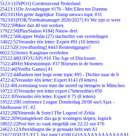
51
23:11
[NPO1] Goedenavond Nederland
254
23:11
De Avondetappe #176 - Met Ellen ten Damme.
49
23:01
Het grote dagelijkse Trump nieuws topic #31
76
23:01
[FOK!Voetbalmanager 2026/2027] #1 We zijn er weer
79
22:59
Meer dan 40 uur werken.
179
22:56
[PlayStation #184] Nieuw deel
109
22:56
Kapper Walat (27) slachtoffer van vernielingen
140
22:52
Verander één letter: Expert #91 (10 letters)
11
22:52
[Crowdfunding] #443 Rentestijgingen?
60
22:52
Jerney Kaagman overleden
255
22:48
[UFO/UAP] #16 The Age of Disclosure
75
22:48
Het Moestuintopic #37 Bloesem in de bomen
55
22:46
[Netflix Games] #1
267
22:44
Banken met hoge rente topic #95 - Dichter naar de 0
47
22:42
Verander één letter: Expert #143 (9 letters)
11
22:40
Levenslang voor man die inreed op betogers in München
197
22:35
Verander een letter expert (7lettereditie) #50
12
22:30
Verander één letter. Expert # 75 (8 letters)
195
22:29
[Conference League Donderdag 20:00 uur] Ajax -
Shelbourne FC #2
43
22:28
[Nintendo & Sony] The Legend of Zelda
38
22:28
Woningtekort: dus ga je woningen slopen, logisch
180
22:22
Post hier zo vaak mogelijk om 22:22 uur #76
246
22:12
Afbeeldingen die je gemaakt hebt met AI
216
22:05
[UEL/ECL live topic] #160 GOAAAAAAAAAAAAAL