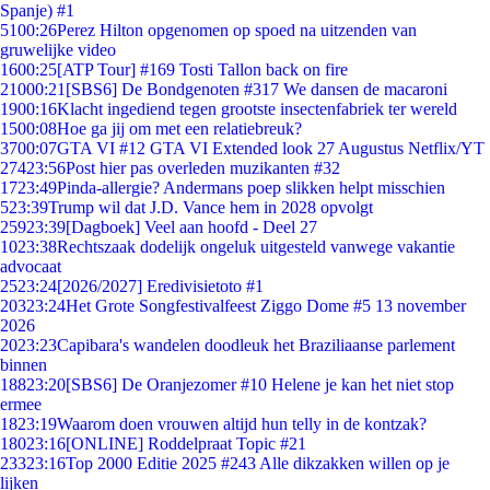
Spanje) #1
51
00:26
Perez Hilton opgenomen op spoed na uitzenden van
gruwelijke video
16
00:25
[ATP Tour] #169 Tosti Tallon back on fire
210
00:21
[SBS6] De Bondgenoten #317 We dansen de macaroni
19
00:16
Klacht ingediend tegen grootste insectenfabriek ter wereld
15
00:08
Hoe ga jij om met een relatiebreuk?
37
00:07
GTA VI #12 GTA VI Extended look 27 Augustus Netflix/YT
274
23:56
Post hier pas overleden muzikanten #32
17
23:49
Pinda-allergie? Andermans poep slikken helpt misschien
5
23:39
Trump wil dat J.D. Vance hem in 2028 opvolgt
259
23:39
[Dagboek] Veel aan hoofd - Deel 27
10
23:38
Rechtszaak dodelijk ongeluk uitgesteld vanwege vakantie
advocaat
25
23:24
[2026/2027] Eredivisietoto #1
203
23:24
Het Grote Songfestivalfeest Ziggo Dome #5 13 november
2026
20
23:23
Capibara's wandelen doodleuk het Braziliaanse parlement
binnen
188
23:20
[SBS6] De Oranjezomer #10 Helene je kan het niet stop
ermee
18
23:19
Waarom doen vrouwen altijd hun telly in de kontzak?
180
23:16
[ONLINE] Roddelpraat Topic #21
233
23:16
Top 2000 Editie 2025 #243 Alle dikzakken willen op je
lijken