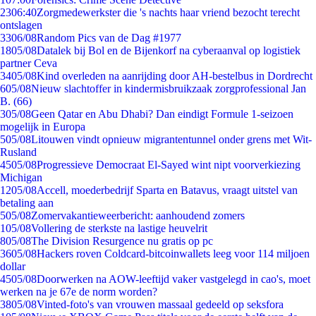
23
06:40
Zorgmedewerkster die 's nachts haar vriend bezocht terecht
ontslagen
33
06/08
Random Pics van de Dag #1977
18
05/08
Datalek bij Bol en de Bijenkorf na cyberaanval op logistiek
partner Ceva
34
05/08
Kind overleden na aanrijding door AH-bestelbus in Dordrecht
6
05/08
Nieuw slachtoffer in kindermisbruikzaak zorgprofessional Jan
B. (66)
3
05/08
Geen Qatar en Abu Dhabi? Dan eindigt Formule 1-seizoen
mogelijk in Europa
5
05/08
Litouwen vindt opnieuw migrantentunnel onder grens met Wit-
Rusland
45
05/08
Progressieve Democraat El-Sayed wint nipt voorverkiezing
Michigan
12
05/08
Accell, moederbedrijf Sparta en Batavus, vraagt uitstel van
betaling aan
5
05/08
Zomervakantieweerbericht: aanhoudend zomers
1
05/08
Vollering de sterkste na lastige heuvelrit
8
05/08
The Division Resurgence nu gratis op pc
36
05/08
Hackers roven Coldcard-bitcoinwallets leeg voor 114 miljoen
dollar
45
05/08
Doorwerken na AOW-leeftijd vaker vastgelegd in cao's, moet
werken na je 67e de norm worden?
38
05/08
Vinted-foto's van vrouwen massaal gedeeld op seksfora