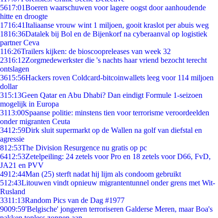
56
17:01
Boeren waarschuwen voor lagere oogst door aanhoudende
hitte en droogte
17
16:41
Italiaanse vrouw wint 1 miljoen, gooit kraslot per abuis weg
18
16:36
Datalek bij Bol en de Bijenkorf na cyberaanval op logistiek
partner Ceva
1
16:26
Trailers kijken: de bioscoopreleases van week 32
23
16:12
Zorgmedewerkster die 's nachts haar vriend bezocht terecht
ontslagen
36
15:56
Hackers roven Coldcard-bitcoinwallets leeg voor 114 miljoen
dollar
3
15:13
Geen Qatar en Abu Dhabi? Dan eindigt Formule 1-seizoen
mogelijk in Europa
31
13:00
Spaanse politie: minstens tien voor terrorisme veroordeelden
onder migranten Ceuta
34
12:59
Dirk sluit supermarkt op de Wallen na golf van diefstal en
agressie
8
12:53
The Division Resurgence nu gratis op pc
64
12:53
Zetelpeiling: 24 zetels voor Pro en 18 zetels voor D66, FvD,
JA21 en PVV
49
12:44
Man (25) sterft nadat hij lijm als condoom gebruikt
5
12:43
Litouwen vindt opnieuw migrantentunnel onder grens met Wit-
Rusland
33
11:13
Random Pics van de Dag #1977
90
09:59
'Belgische' jongeren terroriseren Galderse Meren, maar Boa's
pakken topless zonnen aan