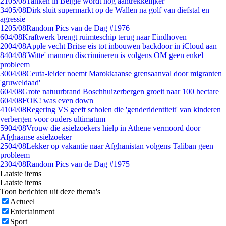
21
05/08
Tanken in België wordt nóg aantrekkelijker
34
05/08
Dirk sluit supermarkt op de Wallen na golf van diefstal en
agressie
12
05/08
Random Pics van de Dag #1976
6
04/08
Kraftwerk brengt ruimteschip terug naar Eindhoven
20
04/08
Apple vecht Britse eis tot inbouwen backdoor in iCloud aan
84
04/08
'Witte' mannen discrimineren is volgens OM geen enkel
probleem
30
04/08
Ceuta-leider noemt Marokkaanse grensaanval door migranten
'gruweldaad'
6
04/08
Grote natuurbrand Boschhuizerbergen groeit naar 100 hectare
6
04/08
FOK! was even down
41
04/08
Regering VS geeft scholen die 'genderidentiteit' van kinderen
verbergen voor ouders ultimatum
59
04/08
Vrouw die asielzoekers hielp in Athene vermoord door
Afghaanse asielzoeker
25
04/08
Lekker op vakantie naar Afghanistan volgens Taliban geen
probleem
23
04/08
Random Pics van de Dag #1975
Laatste items
Laatste items
Toon berichten uit deze thema's
Actueel
Entertainment
Sport