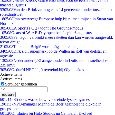
1
05/08
Nieuwe XBOX Game Pass titels voor de eerste helft van de
maand augustus
53
05/08
Van den Brink zet nog eens 14 gemeenten onder toezicht om
spreidingswet
18
05/08
Iran overweegt Europese hulp bij ruimen mijnen in Straat van
Hormuz
3
05/08
EA Sports FC 27 toont The Grounds-modus
1
05/08
Gears of War: E-Day open beta begint 6 augustus
36
05/08
Pentagon verbruikt meer raketten dan kan worden aangevuld,
tekort dreigt
21
05/08
Tanken in België wordt nóg aantrekkelijker
34
05/08
Dirk sluit supermarkt op de Wallen na golf van diefstal en
agressie
13
05/08
Nederlander (23) aangehouden in Duitsland na snelheid van
235 km/u
3
05/08
Gedurfd NEC blijft overeind bij Olympiakos
Actieve items
Actieve items
Scrollbar gebruiken
opslaan
6
01:44
PS5-doos waarschuwt voor einde fysieke games
19
01:37
NPO-manager Menno de Boer geschorst na dickpic in
groepsapp
6
01:20
Ontslagen bij Halo Studios na Campaign Evolved