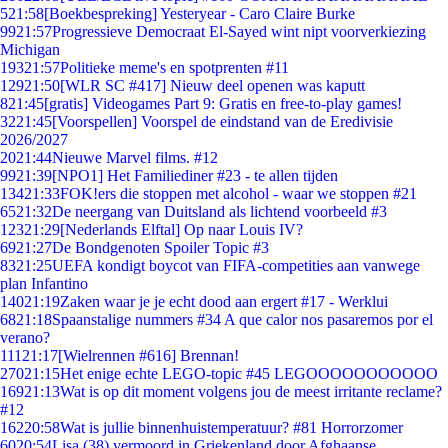
5
21:58
[Boekbespreking] Yesteryear - Caro Claire Burke
99
21:57
Progressieve Democraat El-Sayed wint nipt voorverkiezing
Michigan
193
21:57
Politieke meme's en spotprenten #11
129
21:50
[WLR SC #417] Nieuw deel openen was kaputt
8
21:45
[gratis] Videogames Part 9: Gratis en free-to-play games!
32
21:45
[Voorspellen] Voorspel de eindstand van de Eredivisie
2026/2027
20
21:44
Nieuwe Marvel films. #12
99
21:39
[NPO1] Het Familiediner #23 - te allen tijden
134
21:33
FOK!ers die stoppen met alcohol - waar we stoppen #21
65
21:32
De neergang van Duitsland als lichtend voorbeeld #3
123
21:29
[Nederlands Elftal] Op naar Louis IV?
69
21:27
De Bondgenoten Spoiler Topic #3
83
21:25
UEFA kondigt boycot van FIFA-competities aan vanwege
plan Infantino
140
21:19
Zaken waar je je echt dood aan ergert #17 - Werklui
68
21:18
Spaanstalige nummers #34 A que calor nos pasaremos por el
verano?
111
21:17
[Wielrennen #616] Brennan!
270
21:15
Het enige echte LEGO-topic #45 LEGOOOOOOOOOOO
169
21:13
Wat is op dit moment volgens jou de meest irritante reclame?
#12
162
20:58
Wat is jullie binnenhuistemperatuur? #81 Horrorzomer
60
20:54
Lisa (38) vermoord in Griekenland door Afghaanse