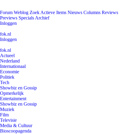
Forum
Weblog
Zoek
Actieve Items
Nieuws
Columns
Reviews
Previews
Specials
Archief
Inloggen
fok.nl
Inloggen
fok.nl
Actueel
Nederland
Internationaal
Economie
Politiek
Tech
Showbiz en Gossip
Opmerkelijk
Entertainment
Showbiz en Gossip
Muziek
Film
Televisie
Media & Cultuur
Bioscoopagenda