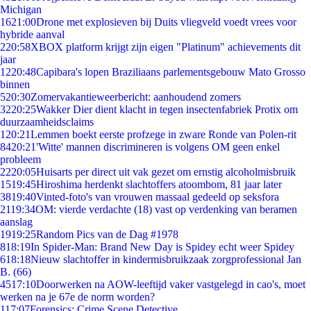
Michigan
16
21:00
Drone met explosieven bij Duits vliegveld voedt vrees voor
hybride aanval
2
20:58
XBOX platform krijgt zijn eigen "Platinum" achievements dit
jaar
12
20:48
Capibara's lopen Braziliaans parlementsgebouw Mato Grosso
binnen
5
20:30
Zomervakantieweerbericht: aanhoudend zomers
32
20:25
Wakker Dier dient klacht in tegen insectenfabriek Protix om
duurzaamheidsclaims
1
20:21
Lemmen boekt eerste profzege in zware Ronde van Polen-rit
84
20:21
'Witte' mannen discrimineren is volgens OM geen enkel
probleem
22
20:05
Huisarts per direct uit vak gezet om ernstig alcoholmisbruik
15
19:45
Hiroshima herdenkt slachtoffers atoombom, 81 jaar later
38
19:40
Vinted-foto's van vrouwen massaal gedeeld op seksfora
21
19:34
OM: vierde verdachte (18) vast op verdenking van beramen
aanslag
19
19:25
Random Pics van de Dag #1978
8
18:19
In Spider-Man: Brand New Day is Spidey echt weer Spidey
6
18:18
Nieuw slachtoffer in kindermisbruikzaak zorgprofessional Jan
B. (66)
45
17:10
Doorwerken na AOW-leeftijd vaker vastgelegd in cao's, moet
werken na je 67e de norm worden?
1
17:07
Forensics: Crime Scene Detective