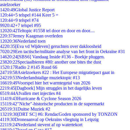
asielzoeker
14
20:49
Global Justice Report
1
20:44
+5 telspel #144 Keer 5 =
1
20:44
+9 telspel #74
99
20:42
+7 telspel #95
120
20:42
Teltopic #1558 tel door en door en door....
2
20:37
Jerney Kaagman overleden
120
20:36
Nederland toen
42
20:35
[Eva vd Wijdeven] geruchten over dakloosheid
70
20:29
Een tactische/militaire analyse van het front in Oekraïne #31
146
20:24
[SBS6] Vandaag Inside #136 - Boekje pluggen.
238
20:22
Speciaalbieren #80: another one bites the dust
15
20:17
Radio 2 #145 Ruud 66
247
19:58
Asielzoekers #22 : Het Europese migratiepact gaat in
242
19:53
Nederlandstalige muziektopic #13
166
19:49
Voorspel hier het warmtegetal van 2026
22
19:45
[Dagboek] Mijn struggles in het dagelijks leven
65
19:44
Afvallen met injecties #4
114
19:43
Hurricane & Cyclone Season 2026
151
19:42
"Niche"-historische producten in de supermarkt
265
19:31
Duitse Muziek #2
132
19:30
[DRT SC] #6: RendacGoden sponsored by TONZON
41
19:30
Droneaanval op Oekrains vliegtuig in Leipzig
221
19:24
Nederland stevent af op watertekort
186
19:17
Israel en Gaza #17