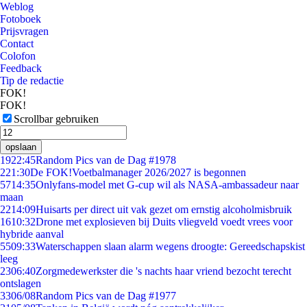
Weblog
Fotoboek
Prijsvragen
Contact
Colofon
Feedback
Tip de redactie
FOK!
FOK!
Scrollbar gebruiken
opslaan
19
22:45
Random Pics van de Dag #1978
2
21:30
De FOK!Voetbalmanager 2026/2027 is begonnen
57
14:35
Onlyfans-model met G-cup wil als NASA-ambassadeur naar
maan
22
14:09
Huisarts per direct uit vak gezet om ernstig alcoholmisbruik
16
10:32
Drone met explosieven bij Duits vliegveld voedt vrees voor
hybride aanval
55
09:33
Waterschappen slaan alarm wegens droogte: Gereedschapskist
leeg
23
06:40
Zorgmedewerkster die 's nachts haar vriend bezocht terecht
ontslagen
33
06/08
Random Pics van de Dag #1977