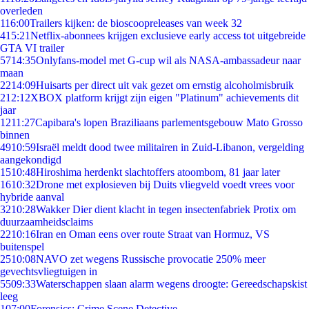
overleden
1
16:00
Trailers kijken: de bioscoopreleases van week 32
4
15:21
Netflix-abonnees krijgen exclusieve early access tot uitgebreide
GTA VI trailer
57
14:35
Onlyfans-model met G-cup wil als NASA-ambassadeur naar
maan
22
14:09
Huisarts per direct uit vak gezet om ernstig alcoholmisbruik
2
12:12
XBOX platform krijgt zijn eigen "Platinum" achievements dit
jaar
12
11:27
Capibara's lopen Braziliaans parlementsgebouw Mato Grosso
binnen
49
10:59
Israël meldt dood twee militairen in Zuid-Libanon, vergelding
aangekondigd
15
10:48
Hiroshima herdenkt slachtoffers atoombom, 81 jaar later
16
10:32
Drone met explosieven bij Duits vliegveld voedt vrees voor
hybride aanval
32
10:28
Wakker Dier dient klacht in tegen insectenfabriek Protix om
duurzaamheidsclaims
22
10:16
Iran en Oman eens over route Straat van Hormuz, VS
buitenspel
25
10:08
NAVO zet wegens Russische provocatie 250% meer
gevechtsvliegtuigen in
55
09:33
Waterschappen slaan alarm wegens droogte: Gereedschapskist
leeg
1
07:00
Forensics: Crime Scene Detective