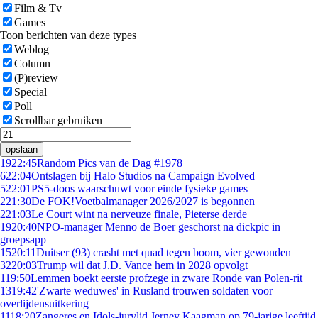
Film & Tv
Games
Toon berichten van deze types
Weblog
Column
(P)review
Special
Poll
Scrollbar gebruiken
opslaan
19
22:45
Random Pics van de Dag #1978
6
22:04
Ontslagen bij Halo Studios na Campaign Evolved
5
22:01
PS5-doos waarschuwt voor einde fysieke games
2
21:30
De FOK!Voetbalmanager 2026/2027 is begonnen
2
21:03
Le Court wint na nerveuze finale, Pieterse derde
19
20:40
NPO-manager Menno de Boer geschorst na dickpic in
groepsapp
15
20:11
Duitser (93) crasht met quad tegen boom, vier gewonden
32
20:03
Trump wil dat J.D. Vance hem in 2028 opvolgt
1
19:50
Lemmen boekt eerste profzege in zware Ronde van Polen-rit
13
19:42
'Zwarte weduwes' in Rusland trouwen soldaten voor
overlijdensuitkering
11
18:20
Zangeres en Idols-jurylid Jerney Kaagman op 79-jarige leeftijd