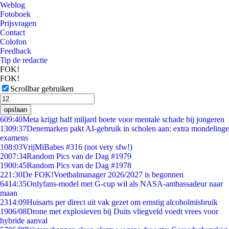
Weblog
Fotoboek
Prijsvragen
Contact
Colofon
Feedback
Tip de redactie
FOK!
FOK!
Scrollbar gebruiken
opslaan
6
09:40
Meta krijgt half miljard boete voor mentale schade bij jongeren
13
09:37
Denemarken pakt AI-gebruik in scholen aan: extra mondelinge
examens
1
08:03
VrijMiBabes #316 (not very sfw!)
20
07:34
Random Pics van de Dag #1979
19
00:45
Random Pics van de Dag #1978
2
21:30
De FOK!Voetbalmanager 2026/2027 is begonnen
64
14:35
Onlyfans-model met G-cup wil als NASA-ambassadeur naar
maan
23
14:09
Huisarts per direct uit vak gezet om ernstig alcoholmisbruik
19
06/08
Drone met explosieven bij Duits vliegveld voedt vrees voor
hybride aanval