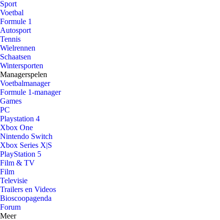
Sport
Voetbal
Formule 1
Autosport
Tennis
Wielrennen
Schaatsen
Wintersporten
Managerspelen
Voetbalmanager
Formule 1-manager
Games
PC
Playstation 4
Xbox One
Nintendo Switch
Xbox Series X|S
PlayStation 5
Film & TV
Film
Televisie
Trailers en Videos
Bioscoopagenda
Forum
Meer