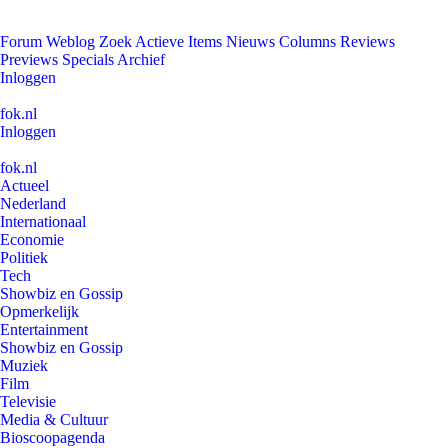
Forum
Weblog
Zoek
Actieve Items
Nieuws
Columns
Reviews
Previews
Specials
Archief
Inloggen
fok.nl
Inloggen
fok.nl
Actueel
Nederland
Internationaal
Economie
Politiek
Tech
Showbiz en Gossip
Opmerkelijk
Entertainment
Showbiz en Gossip
Muziek
Film
Televisie
Media & Cultuur
Bioscoopagenda