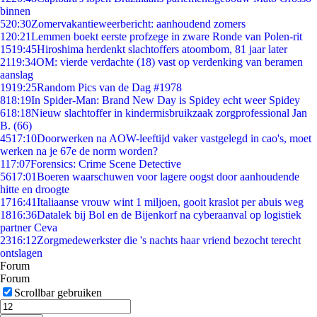
binnen
5
20:30
Zomervakantieweerbericht: aanhoudend zomers
1
20:21
Lemmen boekt eerste profzege in zware Ronde van Polen-rit
15
19:45
Hiroshima herdenkt slachtoffers atoombom, 81 jaar later
21
19:34
OM: vierde verdachte (18) vast op verdenking van beramen
aanslag
19
19:25
Random Pics van de Dag #1978
8
18:19
In Spider-Man: Brand New Day is Spidey echt weer Spidey
6
18:18
Nieuw slachtoffer in kindermisbruikzaak zorgprofessional Jan
B. (66)
45
17:10
Doorwerken na AOW-leeftijd vaker vastgelegd in cao's, moet
werken na je 67e de norm worden?
1
17:07
Forensics: Crime Scene Detective
56
17:01
Boeren waarschuwen voor lagere oogst door aanhoudende
hitte en droogte
17
16:41
Italiaanse vrouw wint 1 miljoen, gooit kraslot per abuis weg
18
16:36
Datalek bij Bol en de Bijenkorf na cyberaanval op logistiek
partner Ceva
23
16:12
Zorgmedewerkster die 's nachts haar vriend bezocht terecht
ontslagen
Forum
Forum
Scrollbar gebruiken