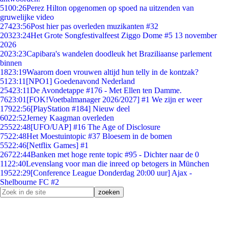
51
00:26
Perez Hilton opgenomen op spoed na uitzenden van
gruwelijke video
274
23:56
Post hier pas overleden muzikanten #32
203
23:24
Het Grote Songfestivalfeest Ziggo Dome #5 13 november
2026
20
23:23
Capibara's wandelen doodleuk het Braziliaanse parlement
binnen
18
23:19
Waarom doen vrouwen altijd hun telly in de kontzak?
51
23:11
[NPO1] Goedenavond Nederland
254
23:11
De Avondetappe #176 - Met Ellen ten Damme.
76
23:01
[FOK!Voetbalmanager 2026/2027] #1 We zijn er weer
179
22:56
[PlayStation #184] Nieuw deel
60
22:52
Jerney Kaagman overleden
255
22:48
[UFO/UAP] #16 The Age of Disclosure
75
22:48
Het Moestuintopic #37 Bloesem in de bomen
55
22:46
[Netflix Games] #1
267
22:44
Banken met hoge rente topic #95 - Dichter naar de 0
11
22:40
Levenslang voor man die inreed op betogers in München
195
22:29
[Conference League Donderdag 20:00 uur] Ajax -
Shelbourne FC #2