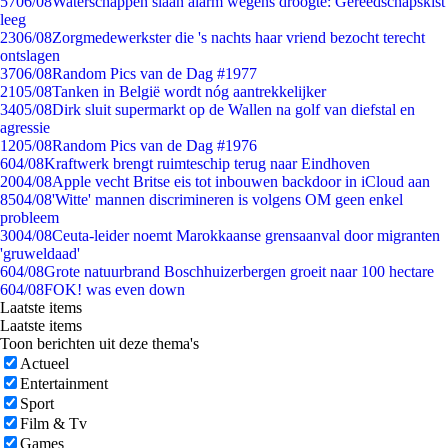
57
06/08
Waterschappen slaan alarm wegens droogte: Gereedschapskist
leeg
23
06/08
Zorgmedewerkster die 's nachts haar vriend bezocht terecht
ontslagen
37
06/08
Random Pics van de Dag #1977
21
05/08
Tanken in België wordt nóg aantrekkelijker
34
05/08
Dirk sluit supermarkt op de Wallen na golf van diefstal en
agressie
12
05/08
Random Pics van de Dag #1976
6
04/08
Kraftwerk brengt ruimteschip terug naar Eindhoven
20
04/08
Apple vecht Britse eis tot inbouwen backdoor in iCloud aan
85
04/08
'Witte' mannen discrimineren is volgens OM geen enkel
probleem
30
04/08
Ceuta-leider noemt Marokkaanse grensaanval door migranten
'gruweldaad'
6
04/08
Grote natuurbrand Boschhuizerbergen groeit naar 100 hectare
6
04/08
FOK! was even down
Laatste items
Laatste items
Toon berichten uit deze thema's
Actueel
Entertainment
Sport
Film & Tv
Games