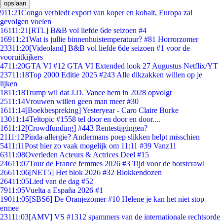
opslaan
9
11:21
Congo verbiedt export van koper en kobalt, Europa zal
gevolgen voelen
161
11:21
[RTL] B&B vol liefde 6de seizoen #4
169
11:21
Wat is jullie binnenhuistemperatuur? #81 Horrorzomer
233
11:20
[Videoland] B&B vol liefde 6de seizoen #1 voor de
vooruitkijkers
47
11:20
GTA VI #12 GTA VI Extended look 27 Augustus Netflix/YT
237
11:18
Top 2000 Editie 2025 #243 Alle dikzakken willen op je
lijken
18
11:18
Trump wil dat J.D. Vance hem in 2028 opvolgt
25
11:14
Vrouwen willen geen man meer #30
16
11:14
[Boekbespreking] Yesteryear - Caro Claire Burke
130
11:14
Teltopic #1558 tel door en door en door....
16
11:12
[Crowdfunding] #443 Rentestijgingen?
21
11:12
Pinda-allergie? Andermans poep slikken helpt misschien
54
11:11
Post hier zo vaak mogelijk om 11:11 #39 Vanz11
63
11:08
Overleden Acteurs & Actrices Deel #15
246
11:07
Tour de France femmes 2026 #3 Tijd voor de borstcrawl
266
11:06
[NET5] Het blok 2026 #32 Blokkendozen
264
11:05
Lied van de dag #52
79
11:05
Vuelta a España 2026 #1
190
11:05
[SBS6] De Oranjezomer #10 Helene je kan het niet stop
ermee
231
11:03
[AMV] VS #1312 spammers van de internationale rechtsorde