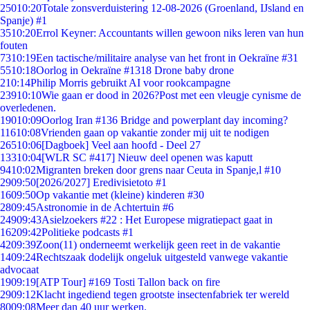
250
10:20
Totale zonsverduistering 12-08-2026 (Groenland, IJsland en
Spanje) #1
35
10:20
Errol Keyner: Accountants willen gewoon niks leren van hun
fouten
73
10:19
Een tactische/militaire analyse van het front in Oekraïne #31
55
10:18
Oorlog in Oekraïne #1318 Drone baby drone
2
10:14
Philip Morris gebruikt AI voor rookcampagne
239
10:10
Wie gaan er dood in 2026?Post met een vleugje cynisme de
overledenen.
190
10:09
Oorlog Iran #136 Bridge and powerplant day incoming?
116
10:08
Vrienden gaan op vakantie zonder mij uit te nodigen
265
10:06
[Dagboek] Veel aan hoofd - Deel 27
133
10:04
[WLR SC #417] Nieuw deel openen was kaputt
94
10:02
Migranten breken door grens naar Ceuta in Spanje,l #10
29
09:50
[2026/2027] Eredivisietoto #1
16
09:50
Op vakantie met (kleine) kinderen #30
28
09:45
Astronomie in de Achtertuin #6
249
09:43
Asielzoekers #22 : Het Europese migratiepact gaat in
162
09:42
Politieke podcasts #1
42
09:39
Zoon(11) onderneemt werkelijk geen reet in de vakantie
14
09:24
Rechtszaak dodelijk ongeluk uitgesteld vanwege vakantie
advocaat
19
09:19
[ATP Tour] #169 Tosti Tallon back on fire
29
09:12
Klacht ingediend tegen grootste insectenfabriek ter wereld
80
09:08
Meer dan 40 uur werken.