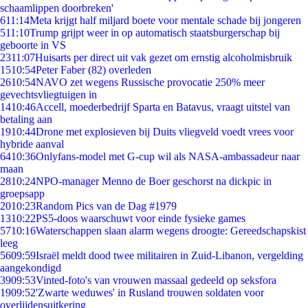
schaamlippen doorbreken'
6
11:14
Meta krijgt half miljard boete voor mentale schade bij jongeren
5
11:10
Trump grijpt weer in op automatisch staatsburgerschap bij
geboorte in VS
23
11:07
Huisarts per direct uit vak gezet om ernstig alcoholmisbruik
15
10:54
Peter Faber (82) overleden
26
10:54
NAVO zet wegens Russische provocatie 250% meer
gevechtsvliegtuigen in
14
10:46
Accell, moederbedrijf Sparta en Batavus, vraagt uitstel van
betaling aan
19
10:44
Drone met explosieven bij Duits vliegveld voedt vrees voor
hybride aanval
64
10:36
Onlyfans-model met G-cup wil als NASA-ambassadeur naar
maan
28
10:24
NPO-manager Menno de Boer geschorst na dickpic in
groepsapp
20
10:23
Random Pics van de Dag #1979
13
10:22
PS5-doos waarschuwt voor einde fysieke games
57
10:16
Waterschappen slaan alarm wegens droogte: Gereedschapskist
leeg
56
09:59
Israël meldt dood twee militairen in Zuid-Libanon, vergelding
aangekondigd
39
09:53
Vinted-foto's van vrouwen massaal gedeeld op seksfora
19
09:52
'Zwarte weduwes' in Rusland trouwen soldaten voor
overlijdensuitkering