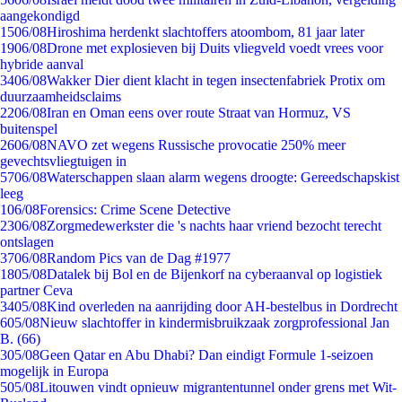
aangekondigd
15
06/08
Hiroshima herdenkt slachtoffers atoombom, 81 jaar later
19
06/08
Drone met explosieven bij Duits vliegveld voedt vrees voor
hybride aanval
34
06/08
Wakker Dier dient klacht in tegen insectenfabriek Protix om
duurzaamheidsclaims
22
06/08
Iran en Oman eens over route Straat van Hormuz, VS
buitenspel
26
06/08
NAVO zet wegens Russische provocatie 250% meer
gevechtsvliegtuigen in
57
06/08
Waterschappen slaan alarm wegens droogte: Gereedschapskist
leeg
1
06/08
Forensics: Crime Scene Detective
23
06/08
Zorgmedewerkster die 's nachts haar vriend bezocht terecht
ontslagen
37
06/08
Random Pics van de Dag #1977
18
05/08
Datalek bij Bol en de Bijenkorf na cyberaanval op logistiek
partner Ceva
34
05/08
Kind overleden na aanrijding door AH-bestelbus in Dordrecht
6
05/08
Nieuw slachtoffer in kindermisbruikzaak zorgprofessional Jan
B. (66)
3
05/08
Geen Qatar en Abu Dhabi? Dan eindigt Formule 1-seizoen
mogelijk in Europa
5
05/08
Litouwen vindt opnieuw migrantentunnel onder grens met Wit-