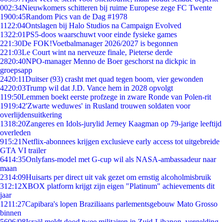
0
02:34
Nieuwkomers schitteren bij ruime Europese zege FC Twente
19
00:45
Random Pics van de Dag #1978
11
22:04
Ontslagen bij Halo Studios na Campaign Evolved
13
22:01
PS5-doos waarschuwt voor einde fysieke games
2
21:30
De FOK!Voetbalmanager 2026/2027 is begonnen
2
21:03
Le Court wint na nerveuze finale, Pieterse derde
28
20:40
NPO-manager Menno de Boer geschorst na dickpic in
groepsapp
24
20:11
Duitser (93) crasht met quad tegen boom, vier gewonden
42
20:03
Trump wil dat J.D. Vance hem in 2028 opvolgt
1
19:50
Lemmen boekt eerste profzege in zware Ronde van Polen-rit
19
19:42
'Zwarte weduwes' in Rusland trouwen soldaten voor
overlijdensuitkering
13
18:20
Zangeres en Idols-jurylid Jerney Kaagman op 79-jarige leeftijd
overleden
9
15:21
Netflix-abonnees krijgen exclusieve early access tot uitgebreide
GTA VI trailer
64
14:35
Onlyfans-model met G-cup wil als NASA-ambassadeur naar
maan
23
14:09
Huisarts per direct uit vak gezet om ernstig alcoholmisbruik
3
12:12
XBOX platform krijgt zijn eigen "Platinum" achievements dit
jaar
12
11:27
Capibara's lopen Braziliaans parlementsgebouw Mato Grosso
binnen
56
06/08
Israël meldt dood twee militairen in Zuid-Libanon, vergelding