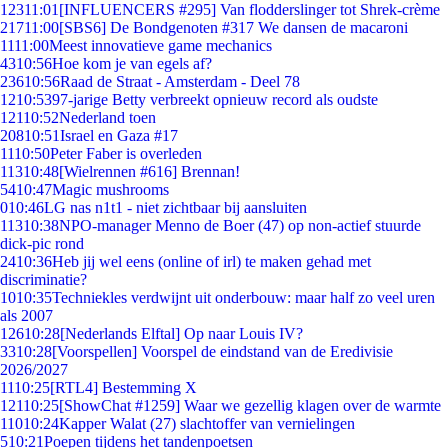
123
11:01
[INFLUENCERS #295] Van flodderslinger tot Shrek-crème
217
11:00
[SBS6] De Bondgenoten #317 We dansen de macaroni
11
11:00
Meest innovatieve game mechanics
43
10:56
Hoe kom je van egels af?
236
10:56
Raad de Straat - Amsterdam - Deel 78
12
10:53
97-jarige Betty verbreekt opnieuw record als oudste
121
10:52
Nederland toen
208
10:51
Israel en Gaza #17
11
10:50
Peter Faber is overleden
113
10:48
[Wielrennen #616] Brennan!
54
10:47
Magic mushrooms
0
10:46
LG nas n1t1 - niet zichtbaar bij aansluiten
113
10:38
NPO-manager Menno de Boer (47) op non-actief stuurde
dick-pic rond
24
10:36
Heb jij wel eens (online of irl) te maken gehad met
discriminatie?
10
10:35
Techniekles verdwijnt uit onderbouw: maar half zo veel uren
als 2007
126
10:28
[Nederlands Elftal] Op naar Louis IV?
33
10:28
[Voorspellen] Voorspel de eindstand van de Eredivisie
2026/2027
11
10:25
[RTL4] Bestemming X
121
10:25
[ShowChat #1259] Waar we gezellig klagen over de warmte
110
10:24
Kapper Walat (27) slachtoffer van vernielingen
5
10:21
Poepen tijdens het tandenpoetsen