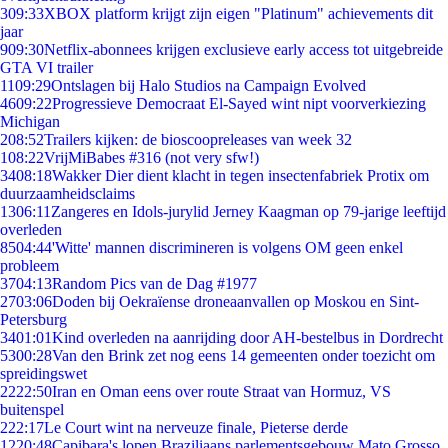
3
09:33
XBOX platform krijgt zijn eigen "Platinum" achievements dit
jaar
9
09:30
Netflix-abonnees krijgen exclusieve early access tot uitgebreide
GTA VI trailer
11
09:29
Ontslagen bij Halo Studios na Campaign Evolved
46
09:22
Progressieve Democraat El-Sayed wint nipt voorverkiezing
Michigan
2
08:52
Trailers kijken: de bioscoopreleases van week 32
1
08:22
VrijMiBabes #316 (not very sfw!)
34
08:18
Wakker Dier dient klacht in tegen insectenfabriek Protix om
duurzaamheidsclaims
13
06:11
Zangeres en Idols-jurylid Jerney Kaagman op 79-jarige leeftijd
overleden
85
04:44
'Witte' mannen discrimineren is volgens OM geen enkel
probleem
37
04:13
Random Pics van de Dag #1977
27
03:06
Doden bij Oekraïense droneaanvallen op Moskou en Sint-
Petersburg
34
01:01
Kind overleden na aanrijding door AH-bestelbus in Dordrecht
53
00:28
Van den Brink zet nog eens 14 gemeenten onder toezicht om
spreidingswet
22
22:50
Iran en Oman eens over route Straat van Hormuz, VS
buitenspel
2
22:17
Le Court wint na nerveuze finale, Pieterse derde
12
20:48
Capibara's lopen Braziliaans parlementsgebouw Mato Grosso