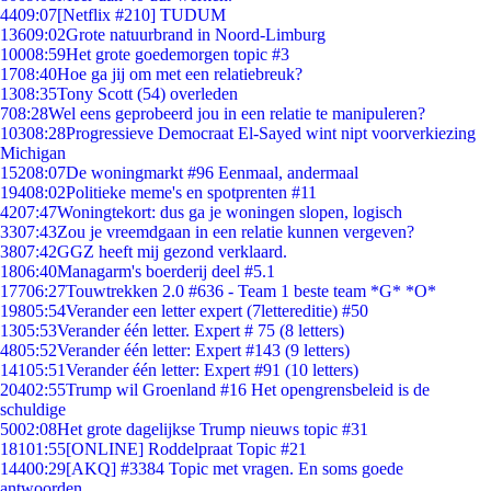
44
09:07
[Netflix #210] TUDUM
136
09:02
Grote natuurbrand in Noord-Limburg
100
08:59
Het grote goedemorgen topic #3
17
08:40
Hoe ga jij om met een relatiebreuk?
13
08:35
Tony Scott (54) overleden
7
08:28
Wel eens geprobeerd jou in een relatie te manipuleren?
103
08:28
Progressieve Democraat El-Sayed wint nipt voorverkiezing
Michigan
152
08:07
De woningmarkt #96 Eenmaal, andermaal
194
08:02
Politieke meme's en spotprenten #11
42
07:47
Woningtekort: dus ga je woningen slopen, logisch
33
07:43
Zou je vreemdgaan in een relatie kunnen vergeven?
38
07:42
GGZ heeft mij gezond verklaard.
18
06:40
Managarm's boerderij deel #5.1
177
06:27
Touwtrekken 2.0 #636 - Team 1 beste team *G* *O*
198
05:54
Verander een letter expert (7lettereditie) #50
13
05:53
Verander één letter. Expert # 75 (8 letters)
48
05:52
Verander één letter: Expert #143 (9 letters)
141
05:51
Verander één letter: Expert #91 (10 letters)
204
02:55
Trump wil Groenland #16 Het opengrensbeleid is de
schuldige
50
02:08
Het grote dagelijkse Trump nieuws topic #31
181
01:55
[ONLINE] Roddelpraat Topic #21
144
00:29
[AKQ] #3384 Topic met vragen. En soms goede
antwoorden.