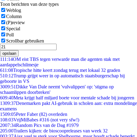
Toon berichten van deze types
Weblog
Column
(P)review
Special
Poll
Scrollbar gebruiken
opslaan
1
11:14
OM eist TBS tegen verwarde man die agenten stak met
aardappelschilmesje
6
11:08
Tropische hitte keert zondag terug met lokaal 32 graden
5
10:12
Trump grijpt weer in op automatisch staatsburgerschap bij
geboorte in VS
30
09:51
Dikke Van Dale neemt 'vulvalippen' op: 'stigma op
schaamlippen doorbreken'
6
09:40
Meta krijgt half miljard boete voor mentale schade bij jongeren
13
09:37
Denemarken pakt AI-gebruik in scholen aan: extra mondelinge
examens
15
09:05
Peter Faber (82) overleden
1
08:03
VrijMiBabes #316 (not very sfw!)
20
07:34
Random Pics van de Dag #1979
2
05:00
Trailers kijken: de bioscoopreleases van week 32
0
03:37
Ajax veel te sterk voor Shelbourne, maar houdt schade beperkt