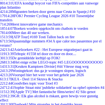
80
14:31
UEFA kondigt boycot van FIFA-competities aan vanwege
plan Infantino
42
14:28
Migranten breken door grens naar Ceuta in Spanje,l #10
179
14:28
FOK! Premier Cycling League 2026 #10 Tussentijdse
transfers
7
14:26
Meest innovatieve game mechanics
185
14:07
Boeken worden opgekocht om chatbots te voeden
78
14:00
Meer dan 40 uur werken.
15
13:59
[ATP Tour] #169 Tosti Tallon back on fire
67
13:56
Spaanstalige nummers #34 A que calor nos pasaremos por el
verano?
242
13:42
Asielzoekers #22 : Het Europese migratiepact gaat in
119
13:39
Teltopic #1558 tel door en door en door....
30
13:35
De gemiddelde leeftijd op FOK!
268
13:34
Het enige echte LEGO-topic #45 LEGOOOOOOOOOOO
143
13:31
[Keuken Kampioen Divisie] #44 Vitesse mag weg
24
13:29
Woningtekort: dus ga je woningen slopen, logisch
42
13:20
Voorspel hier het weer voor het gehele jaar 2026
6
13:17
IKEA - Deel 114 Skruva & Snacka
22
12:44
Goodvibes topic voor Troel #3
247
12:41
Sophie Straat mist 'publieke solidariteit' na ophef optreden #4
115
12:39
[Apple TV] Met fantastische films/series! #2 Silo genot
219
12:39
GR: Elk glas alcohol is riskant, geen bewijs voor gunstig
effect
20
12:30
[Dagboek] Mijn struggles in het dagelijks leven