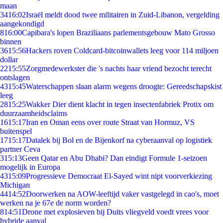
maan
34
16:02
Israël meldt dood twee militairen in Zuid-Libanon, vergelding
aangekondigd
8
16:00
Capibara's lopen Braziliaans parlementsgebouw Mato Grosso
binnen
36
15:56
Hackers roven Coldcard-bitcoinwallets leeg voor 114 miljoen
dollar
22
15:55
Zorgmedewerkster die 's nachts haar vriend bezocht terecht
ontslagen
43
15:45
Waterschappen slaan alarm wegens droogte: Gereedschapskist
leeg
28
15:25
Wakker Dier dient klacht in tegen insectenfabriek Protix om
duurzaamheidsclaims
16
15:17
Iran en Oman eens over route Straat van Hormuz, VS
buitenspel
17
15:17
Datalek bij Bol en de Bijenkorf na cyberaanval op logistiek
partner Ceva
3
15:13
Geen Qatar en Abu Dhabi? Dan eindigt Formule 1-seizoen
mogelijk in Europa
43
15:09
Progressieve Democraat El-Sayed wint nipt voorverkiezing
Michigan
44
14:52
Doorwerken na AOW-leeftijd vaker vastgelegd in cao's, moet
werken na je 67e de norm worden?
8
14:51
Drone met explosieven bij Duits vliegveld voedt vrees voor
hybride aanval