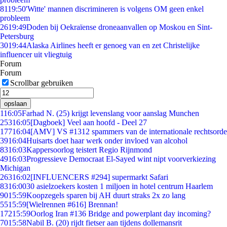
81
19:50
'Witte' mannen discrimineren is volgens OM geen enkel
probleem
26
19:49
Doden bij Oekraïense droneaanvallen op Moskou en Sint-
Petersburg
30
19:44
Alaska Airlines heeft er genoeg van en zet Christelijke
influencer uit vliegtuig
Forum
Forum
Scrollbar gebruiken
opslaan
1
16:05
Farhad N. (25) krijgt levenslang voor aanslag Munchen
253
16:05
[Dagboek] Veel aan hoofd - Deel 27
177
16:04
[AMV] VS #1312 spammers van de internationale rechtsorde
39
16:04
Huisarts doet haar werk onder invloed van alcohol
83
16:03
Kappersoorlog teistert Regio Rijnmond
49
16:03
Progressieve Democraat El-Sayed wint nipt voorverkiezing
Michigan
263
16:02
[INFLUENCERS #294] supermarkt Safari
83
16:00
30 asielzoekers kosten 1 miljoen in hotel centrum Haarlem
90
15:59
Koopzegels sparen bij AH duurt straks 2x zo lang
55
15:59
[Wielrennen #616] Brennan!
172
15:59
Oorlog Iran #136 Bridge and powerplant day incoming?
70
15:58
Nabil B. (20) rijdt fietser aan tijdens dollemansrit