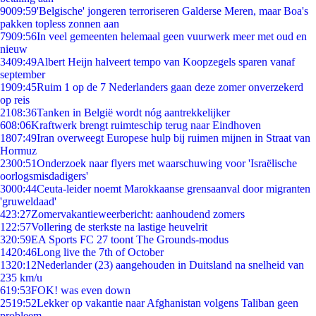
90
09:59
'Belgische' jongeren terroriseren Galderse Meren, maar Boa's
pakken topless zonnen aan
79
09:56
In veel gemeenten helemaal geen vuurwerk meer met oud en
nieuw
34
09:49
Albert Heijn halveert tempo van Koopzegels sparen vanaf
september
19
09:45
Ruim 1 op de 7 Nederlanders gaan deze zomer onverzekerd
op reis
21
08:36
Tanken in België wordt nóg aantrekkelijker
6
08:06
Kraftwerk brengt ruimteschip terug naar Eindhoven
18
07:49
Iran overweegt Europese hulp bij ruimen mijnen in Straat van
Hormuz
23
00:51
Onderzoek naar flyers met waarschuwing voor 'Israëlische
oorlogsmisdadigers'
30
00:44
Ceuta-leider noemt Marokkaanse grensaanval door migranten
'gruweldaad'
4
23:27
Zomervakantieweerbericht: aanhoudend zomers
1
22:57
Vollering de sterkste na lastige heuvelrit
3
20:59
EA Sports FC 27 toont The Grounds-modus
14
20:46
Long live the 7th of October
13
20:12
Nederlander (23) aangehouden in Duitsland na snelheid van
235 km/u
6
19:53
FOK! was even down
25
19:52
Lekker op vakantie naar Afghanistan volgens Taliban geen
probleem