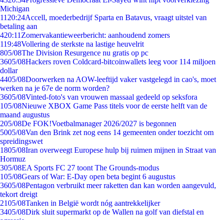
Michigan
11
20:24
Accell, moederbedrijf Sparta en Batavus, vraagt uitstel van
betaling aan
4
20:11
Zomervakantieweerbericht: aanhoudend zomers
1
19:48
Vollering de sterkste na lastige heuvelrit
8
05/08
The Division Resurgence nu gratis op pc
36
05/08
Hackers roven Coldcard-bitcoinwallets leeg voor 114 miljoen
dollar
44
05/08
Doorwerken na AOW-leeftijd vaker vastgelegd in cao's, moet
werken na je 67e de norm worden?
36
05/08
Vinted-foto's van vrouwen massaal gedeeld op seksfora
1
05/08
Nieuwe XBOX Game Pass titels voor de eerste helft van de
maand augustus
2
05/08
De FOK!Voetbalmanager 2026/2027 is begonnen
50
05/08
Van den Brink zet nog eens 14 gemeenten onder toezicht om
spreidingswet
18
05/08
Iran overweegt Europese hulp bij ruimen mijnen in Straat van
Hormuz
3
05/08
EA Sports FC 27 toont The Grounds-modus
1
05/08
Gears of War: E-Day open beta begint 6 augustus
36
05/08
Pentagon verbruikt meer raketten dan kan worden aangevuld,
tekort dreigt
21
05/08
Tanken in België wordt nóg aantrekkelijker
34
05/08
Dirk sluit supermarkt op de Wallen na golf van diefstal en