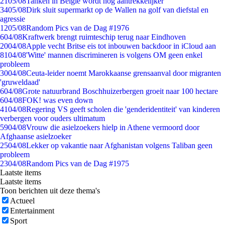
21
05/08
Tanken in België wordt nóg aantrekkelijker
34
05/08
Dirk sluit supermarkt op de Wallen na golf van diefstal en
agressie
12
05/08
Random Pics van de Dag #1976
6
04/08
Kraftwerk brengt ruimteschip terug naar Eindhoven
20
04/08
Apple vecht Britse eis tot inbouwen backdoor in iCloud aan
81
04/08
'Witte' mannen discrimineren is volgens OM geen enkel
probleem
30
04/08
Ceuta-leider noemt Marokkaanse grensaanval door migranten
'gruweldaad'
6
04/08
Grote natuurbrand Boschhuizerbergen groeit naar 100 hectare
6
04/08
FOK! was even down
41
04/08
Regering VS geeft scholen die 'genderidentiteit' van kinderen
verbergen voor ouders ultimatum
59
04/08
Vrouw die asielzoekers hielp in Athene vermoord door
Afghaanse asielzoeker
25
04/08
Lekker op vakantie naar Afghanistan volgens Taliban geen
probleem
23
04/08
Random Pics van de Dag #1975
Laatste items
Laatste items
Toon berichten uit deze thema's
Actueel
Entertainment
Sport