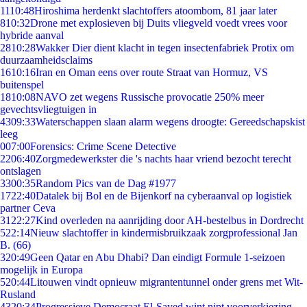
11
10:48
Hiroshima herdenkt slachtoffers atoombom, 81 jaar later
8
10:32
Drone met explosieven bij Duits vliegveld voedt vrees voor
hybride aanval
28
10:28
Wakker Dier dient klacht in tegen insectenfabriek Protix om
duurzaamheidsclaims
16
10:16
Iran en Oman eens over route Straat van Hormuz, VS
buitenspel
18
10:08
NAVO zet wegens Russische provocatie 250% meer
gevechtsvliegtuigen in
43
09:33
Waterschappen slaan alarm wegens droogte: Gereedschapskist
leeg
0
07:00
Forensics: Crime Scene Detective
22
06:40
Zorgmedewerkster die 's nachts haar vriend bezocht terecht
ontslagen
33
00:35
Random Pics van de Dag #1977
17
22:40
Datalek bij Bol en de Bijenkorf na cyberaanval op logistiek
partner Ceva
31
22:27
Kind overleden na aanrijding door AH-bestelbus in Dordrecht
5
22:14
Nieuw slachtoffer in kindermisbruikzaak zorgprofessional Jan
B. (66)
3
20:49
Geen Qatar en Abu Dhabi? Dan eindigt Formule 1-seizoen
mogelijk in Europa
5
20:44
Litouwen vindt opnieuw migrantentunnel onder grens met Wit-
Rusland
43
20:34
Progressieve Democraat El-Sayed wint nipt voorverkiezing