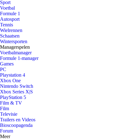
Sport
Voetbal
Formule 1
Autosport
Tennis
Wielrennen
Schaatsen
Wintersporten
Managerspelen
Voetbalmanager
Formule 1-manager
Games
PC
Playstation 4
Xbox One
Nintendo Switch
Xbox Series X|S
PlayStation 5
Film & TV
Film
Televisie
Trailers en Videos
Bioscoopagenda
Forum
Meer