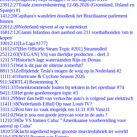
239
12:27
Totale zonsverduistering 12-08-2026 (Groenland, IJsland en
Spanje) #1
14
12:20
Capibara's wandelen doodleuk het Braziliaanse parlement
binnen
220
12:20
Nederland stevent af op watertekort
168
12:12
Gianni Infantino doet aanbod om 211 voetbalbonden 'om te
kopen'
100
12:11
[La Liga #177]
116
12:07
[Het Officiële Steam Topic #201] Steamrolled
252
12:03
[VEGAN] Vrij van dierlijke producten - deel 3
12
11:57
Historisch lage waterstanden Rijn en Donau
10
11:51
Wat is dit jaar de ultieme zomerhit?
88
11:51
Zelfrijdende Tesla's mogen de weg op in Nederland #2
111
11:41
Hurricane & Cyclone Season 2026
9
11:34
[RTL4] Bestemming X
59
11:33
Tenenkrommende fouten bij teksten in het openbaar #74
94
11:33
Het grote goedemorgen topic #3
18
11:29
Meer dan helft van verkochte auto's is volgend jaar elektrisch
114
11:18
[Nederlands Elftal] Op naar Louis IV?
33
11:12
Post hier zo vaak mogelijk om 11:11 #39 Vanz11
14
11:02
Wat is nou een goede jerrycan voor in de auto ?
112
10:59
De VS framen Cuba: "Amerikaanse voorbereiding voor
aanval op Cuba"
18
10:55
Klacht ingediend tegen grootste insectenfabriek ter wereld
5
10:53
[NPO2] Poorten van Europa