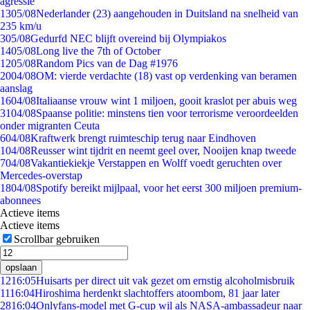
agressie
13
05/08
Nederlander (23) aangehouden in Duitsland na snelheid van
235 km/u
3
05/08
Gedurfd NEC blijft overeind bij Olympiakos
14
05/08
Long live the 7th of October
12
05/08
Random Pics van de Dag #1976
20
04/08
OM: vierde verdachte (18) vast op verdenking van beramen
aanslag
16
04/08
Italiaanse vrouw wint 1 miljoen, gooit kraslot per abuis weg
31
04/08
Spaanse politie: minstens tien voor terrorisme veroordeelden
onder migranten Ceuta
6
04/08
Kraftwerk brengt ruimteschip terug naar Eindhoven
1
04/08
Reusser wint tijdrit en neemt geel over, Nooijen knap tweede
7
04/08
Vakantiekiekje Verstappen en Wolff voedt geruchten over
Mercedes-overstap
18
04/08
Spotify bereikt mijlpaal, voor het eerst 300 miljoen premium-
abonnees
Actieve items
Actieve items
Scrollbar gebruiken
opslaan
12
16:05
Huisarts per direct uit vak gezet om ernstig alcoholmisbruik
11
16:04
Hiroshima herdenkt slachtoffers atoombom, 81 jaar later
28
16:04
Onlyfans-model met G-cup wil als NASA-ambassadeur naar