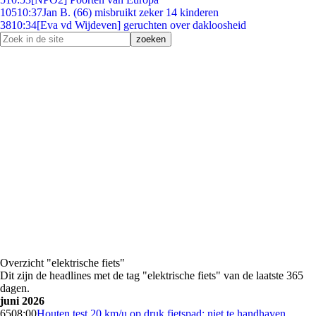
105
10:37
Jan B. (66) misbruikt zeker 14 kinderen
38
10:34
[Eva vd Wijdeven] geruchten over dakloosheid
Overzicht "elektrische fiets"
Dit zijn de headlines met de tag "elektrische fiets" van de laatste 365
dagen.
juni 2026
65
08:00
Houten test 20 km/u op druk fietspad: niet te handhaven