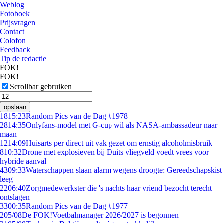
Weblog
Fotoboek
Prijsvragen
Contact
Colofon
Feedback
Tip de redactie
FOK!
FOK!
Scrollbar gebruiken
opslaan
18
15:23
Random Pics van de Dag #1978
28
14:35
Onlyfans-model met G-cup wil als NASA-ambassadeur naar
maan
12
14:09
Huisarts per direct uit vak gezet om ernstig alcoholmisbruik
8
10:32
Drone met explosieven bij Duits vliegveld voedt vrees voor
hybride aanval
43
09:33
Waterschappen slaan alarm wegens droogte: Gereedschapskist
leeg
22
06:40
Zorgmedewerkster die 's nachts haar vriend bezocht terecht
ontslagen
33
00:35
Random Pics van de Dag #1977
2
05/08
De FOK!Voetbalmanager 2026/2027 is begonnen