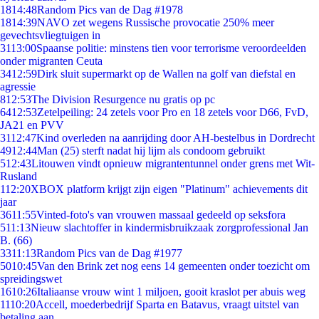
18
14:48
Random Pics van de Dag #1978
18
14:39
NAVO zet wegens Russische provocatie 250% meer
gevechtsvliegtuigen in
31
13:00
Spaanse politie: minstens tien voor terrorisme veroordeelden
onder migranten Ceuta
34
12:59
Dirk sluit supermarkt op de Wallen na golf van diefstal en
agressie
8
12:53
The Division Resurgence nu gratis op pc
64
12:53
Zetelpeiling: 24 zetels voor Pro en 18 zetels voor D66, FvD,
JA21 en PVV
31
12:47
Kind overleden na aanrijding door AH-bestelbus in Dordrecht
49
12:44
Man (25) sterft nadat hij lijm als condoom gebruikt
5
12:43
Litouwen vindt opnieuw migrantentunnel onder grens met Wit-
Rusland
1
12:20
XBOX platform krijgt zijn eigen "Platinum" achievements dit
jaar
36
11:55
Vinted-foto's van vrouwen massaal gedeeld op seksfora
5
11:13
Nieuw slachtoffer in kindermisbruikzaak zorgprofessional Jan
B. (66)
33
11:13
Random Pics van de Dag #1977
50
10:45
Van den Brink zet nog eens 14 gemeenten onder toezicht om
spreidingswet
16
10:26
Italiaanse vrouw wint 1 miljoen, gooit kraslot per abuis weg
11
10:20
Accell, moederbedrijf Sparta en Batavus, vraagt uitstel van
betaling aan