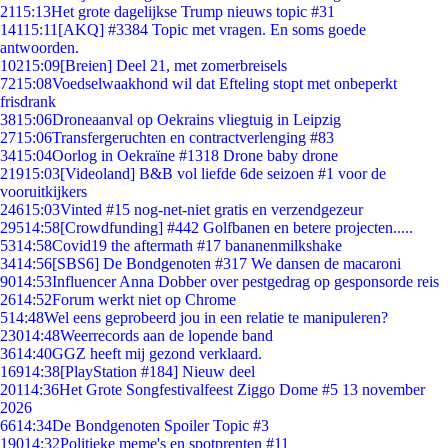
21
15:13
Het grote dagelijkse Trump nieuws topic #31
141
15:11
[AKQ] #3384 Topic met vragen. En soms goede
antwoorden.
102
15:09
[Breien] Deel 21, met zomerbreisels
72
15:08
Voedselwaakhond wil dat Efteling stopt met onbeperkt
frisdrank
38
15:06
Droneaanval op Oekrains vliegtuig in Leipzig
27
15:06
Transfergeruchten en contractverlenging #83
34
15:04
Oorlog in Oekraïne #1318 Drone baby drone
219
15:03
[Videoland] B&B vol liefde 6de seizoen #1 voor de
vooruitkijkers
246
15:03
Vinted #15 nog-net-niet gratis en verzendgezeur
295
14:58
[Crowdfunding] #442 Golfbanen en betere projecten.....
53
14:58
Covid19 the aftermath #17 bananenmilkshake
34
14:56
[SBS6] De Bondgenoten #317 We dansen de macaroni
90
14:53
Influencer Anna Dobber over pestgedrag op gesponsorde reis
26
14:52
Forum werkt niet op Chrome
5
14:48
Wel eens geprobeerd jou in een relatie te manipuleren?
230
14:48
Weerrecords aan de lopende band
36
14:40
GGZ heeft mij gezond verklaard.
169
14:38
[PlayStation #184] Nieuw deel
201
14:36
Het Grote Songfestivalfeest Ziggo Dome #5 13 november
2026
66
14:34
De Bondgenoten Spoiler Topic #3
190
14:32
Politieke meme's en spotprenten #11