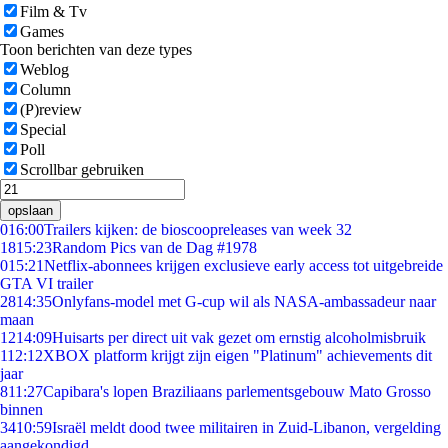
Film & Tv
Games
Toon berichten van deze types
Weblog
Column
(P)review
Special
Poll
Scrollbar gebruiken
opslaan
0
16:00
Trailers kijken: de bioscoopreleases van week 32
18
15:23
Random Pics van de Dag #1978
0
15:21
Netflix-abonnees krijgen exclusieve early access tot uitgebreide
GTA VI trailer
28
14:35
Onlyfans-model met G-cup wil als NASA-ambassadeur naar
maan
12
14:09
Huisarts per direct uit vak gezet om ernstig alcoholmisbruik
1
12:12
XBOX platform krijgt zijn eigen "Platinum" achievements dit
jaar
8
11:27
Capibara's lopen Braziliaans parlementsgebouw Mato Grosso
binnen
34
10:59
Israël meldt dood twee militairen in Zuid-Libanon, vergelding
aangekondigd