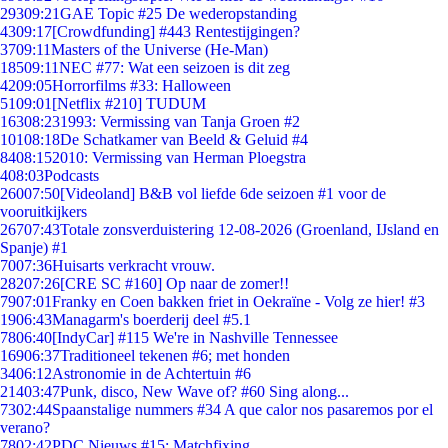
293
09:21
GAE Topic #25 De wederopstanding
43
09:17
[Crowdfunding] #443 Rentestijgingen?
37
09:11
Masters of the Universe (He-Man)
185
09:11
NEC #77: Wat een seizoen is dit zeg
42
09:05
Horrorfilms #33: Halloween
51
09:01
[Netflix #210] TUDUM
163
08:23
1993: Vermissing van Tanja Groen #2
101
08:18
De Schatkamer van Beeld & Geluid #4
84
08:15
2010: Vermissing van Herman Ploegstra
4
08:03
Podcasts
260
07:50
[Videoland] B&B vol liefde 6de seizoen #1 voor de
vooruitkijkers
267
07:43
Totale zonsverduistering 12-08-2026 (Groenland, IJsland en
Spanje) #1
70
07:36
Huisarts verkracht vrouw.
282
07:26
[CRE SC #160] Op naar de zomer!!
79
07:01
Franky en Coen bakken friet in Oekraïne - Volg ze hier! #3
19
06:43
Managarm's boerderij deel #5.1
78
06:40
[IndyCar] #115 We're in Nashville Tennessee
169
06:37
Traditioneel tekenen #6; met honden
34
06:12
Astronomie in de Achtertuin #6
214
03:47
Punk, disco, New Wave of? #60 Sing along...
73
02:44
Spaanstalige nummers #34 A que calor nos pasaremos por el
verano?
78
02:42
PDC Nieuws #15: Matchfixing