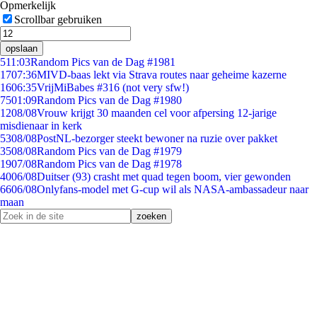
Opmerkelijk
Scrollbar gebruiken
opslaan
5
11:03
Random Pics van de Dag #1981
17
07:36
MIVD-baas lekt via Strava routes naar geheime kazerne
16
06:35
VrijMiBabes #316 (not very sfw!)
75
01:09
Random Pics van de Dag #1980
12
08/08
Vrouw krijgt 30 maanden cel voor afpersing 12-jarige
misdienaar in kerk
53
08/08
PostNL-bezorger steekt bewoner na ruzie over pakket
35
08/08
Random Pics van de Dag #1979
19
07/08
Random Pics van de Dag #1978
40
06/08
Duitser (93) crasht met quad tegen boom, vier gewonden
66
06/08
Onlyfans-model met G-cup wil als NASA-ambassadeur naar
maan