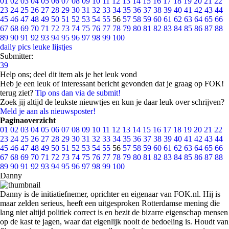
01
02
03
04
05
06
07
08
09
10
11
12
13
14
15
16
17
18
19
20
21
22
23
24
25
26
27
28
29
30
31
32
33
34
35
36
37
38
39
40
41
42
43
44
45
46
47
48
49
50
51
52
53
54
55
56
57
58
59
60
61
62
63
64
65
66
67
68
69
70
71
72
73
74
75
76
77
78
79
80
81
82
83
84
85
86
87
88
89
90
91
92
93
94
95
96
97
98
99
100
daily pics
leuke lijstjes
Submitter:
39
Help ons; deel dit item als je het leuk vond
Heb je een leuk of interessant bericht gevonden dat je graag op FOK!
terug ziet?
Tip ons dan via de submit!
Zoek jij altijd de leukste nieuwtjes en kun je daar leuk over schrijven?
Meld je aan als nieuwsposter!
Paginaoverzicht
01
02
03
04
05
06
07
08
09
10
11
12
13
14
15
16
17
18
19
20
21
22
23
24
25
26
27
28
29
30
31
32
33
34
35
36
37
38
39
40
41
42
43
44
45
46
47
48
49
50
51
52
53
54
55
56
57
58
59
60
61
62
63
64
65
66
67
68
69
70
71
72
73
74
75
76
77
78
79
80
81
82
83
84
85
86
87
88
89
90
91
92
93
94
95
96
97
98
99
100
Danny
Danny is de initiatiefnemer, oprichter en eigenaar van FOK.nl. Hij is
maar zelden serieus, heeft een uitgesproken Rotterdamse mening die
lang niet altijd politiek correct is en bezit de bizarre eigenschap mensen
op de kast te jagen, waar dat eigenlijk nooit de bedoeling is. Houdt van