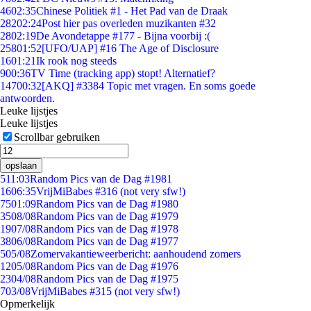
46
02:35
Chinese Politiek #1 - Het Pad van de Draak
282
02:24
Post hier pas overleden muzikanten #32
28
02:19
De Avondetappe #177 - Bijna voorbij :(
258
01:52
[UFO/UAP] #16 The Age of Disclosure
16
01:21
Ik rook nog steeds
9
00:36
TV Time (tracking app) stopt! Alternatief?
147
00:32
[AKQ] #3384 Topic met vragen. En soms goede
antwoorden.
Leuke lijstjes
Leuke lijstjes
Scrollbar gebruiken
opslaan
5
11:03
Random Pics van de Dag #1981
16
06:35
VrijMiBabes #316 (not very sfw!)
75
01:09
Random Pics van de Dag #1980
35
08/08
Random Pics van de Dag #1979
19
07/08
Random Pics van de Dag #1978
38
06/08
Random Pics van de Dag #1977
5
05/08
Zomervakantieweerbericht: aanhoudend zomers
12
05/08
Random Pics van de Dag #1976
23
04/08
Random Pics van de Dag #1975
7
03/08
VrijMiBabes #315 (not very sfw!)
Opmerkelijk