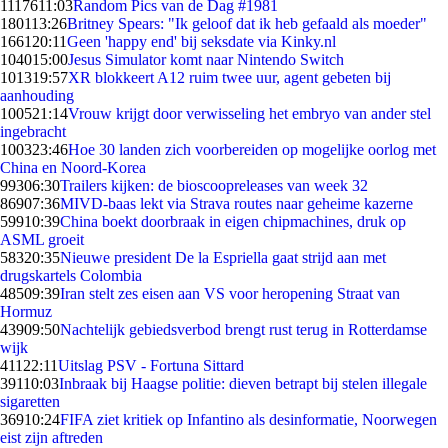
11176
11:03
Random Pics van de Dag #1981
1801
13:26
Britney Spears: "Ik geloof dat ik heb gefaald als moeder"
1661
20:11
Geen 'happy end' bij seksdate via Kinky.nl
1040
15:00
Jesus Simulator komt naar Nintendo Switch
1013
19:57
XR blokkeert A12 ruim twee uur, agent gebeten bij
aanhouding
1005
21:14
Vrouw krijgt door verwisseling het embryo van ander stel
ingebracht
1003
23:46
Hoe 30 landen zich voorbereiden op mogelijke oorlog met
China en Noord-Korea
993
06:30
Trailers kijken: de bioscoopreleases van week 32
869
07:36
MIVD-baas lekt via Strava routes naar geheime kazerne
599
10:39
China boekt doorbraak in eigen chipmachines, druk op
ASML groeit
583
20:35
Nieuwe president De la Espriella gaat strijd aan met
drugskartels Colombia
485
09:39
Iran stelt zes eisen aan VS voor heropening Straat van
Hormuz
439
09:50
Nachtelijk gebiedsverbod brengt rust terug in Rotterdamse
wijk
411
22:11
Uitslag PSV - Fortuna Sittard
391
10:03
Inbraak bij Haagse politie: dieven betrapt bij stelen illegale
sigaretten
369
10:24
FIFA ziet kritiek op Infantino als desinformatie, Noorwegen
eist zijn aftreden