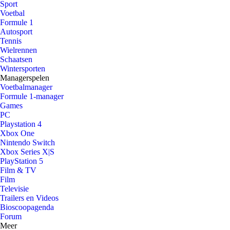
Sport
Voetbal
Formule 1
Autosport
Tennis
Wielrennen
Schaatsen
Wintersporten
Managerspelen
Voetbalmanager
Formule 1-manager
Games
PC
Playstation 4
Xbox One
Nintendo Switch
Xbox Series X|S
PlayStation 5
Film & TV
Film
Televisie
Trailers en Videos
Bioscoopagenda
Forum
Meer