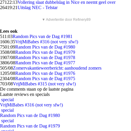
271
22:13
Vollering slaat dubbelslag in Nice en neemt geel over
264
19:21
Uitslag NEC - Telstar
▼ Advertentie door Refinery89
Lees ook
5
11:03
Random Pics van de Dag #1981
16
06:35
VrijMiBabes #316 (not very sfw!)
75
01:09
Random Pics van de Dag #1980
35
08/08
Random Pics van de Dag #1979
19
07/08
Random Pics van de Dag #1978
38
06/08
Random Pics van de Dag #1977
5
05/08
Zomervakantieweerbericht: aanhoudend zomers
12
05/08
Random Pics van de Dag #1976
23
04/08
Random Pics van de Dag #1975
7
03/08
VrijMiBabes #315 (not very sfw!)
De comments staan op de laatste pagina
Laatste reviews en specials
special
VrijMiBabes #316 (not very sfw!)
special
Random Pics van de Dag #1980
special
Random Pics van de Dag #1979