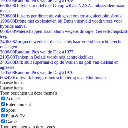
19
07/08
Random Pics van de Dag #1978
66
06/08
Onlyfans-model met G-cup wil als NASA-ambassadeur naar
maan
25
06/08
Huisarts per direct uit vak gezet om ernstig alcoholmisbruik
19
06/08
Drone met explosieven bij Duits vliegveld voedt vrees voor
hybride aanval
60
06/08
Waterschappen slaan alarm wegens droogte: Gereedschapskist
leeg
24
06/08
Zorgmedewerkster die 's nachts haar vriend bezocht terecht
ontslagen
38
06/08
Random Pics van de Dag #1977
21
05/08
Tanken in België wordt nóg aantrekkelijker
34
05/08
Dirk sluit supermarkt op de Wallen na golf van diefstal en
agressie
12
05/08
Random Pics van de Dag #1976
6
04/08
Kraftwerk brengt ruimteschip terug naar Eindhoven
Laatste items
Laatste items
Toon berichten uit deze thema's
Actueel
Entertainment
Sport
Film & Tv
Games
Toon berichten van deze types