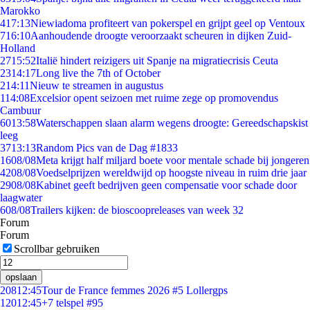
Marokko
4
17:13
Niewiadoma profiteert van pokerspel en grijpt geel op Ventoux
7
16:10
Aanhoudende droogte veroorzaakt scheuren in dijken Zuid-
Holland
27
15:52
Italië hindert reizigers uit Spanje na migratiecrisis Ceuta
23
14:17
Long live the 7th of October
2
14:11
Nieuw te streamen in augustus
1
14:08
Excelsior opent seizoen met ruime zege op promovendus
Cambuur
60
13:58
Waterschappen slaan alarm wegens droogte: Gereedschapskist
leeg
37
13:13
Random Pics van de Dag #1833
16
08/08
Meta krijgt half miljard boete voor mentale schade bij jongeren
42
08/08
Voedselprijzen wereldwijd op hoogste niveau in ruim drie jaar
29
08/08
Kabinet geeft bedrijven geen compensatie voor schade door
laagwater
6
08/08
Trailers kijken: de bioscoopreleases van week 32
Forum
Forum
Scrollbar gebruiken
opslaan
208
12:45
Tour de France femmes 2026 #5 Lollergps
120
12:45
+7 telspel #95