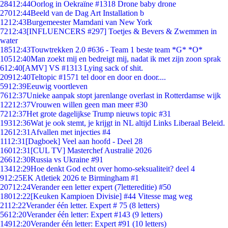
284
12:44
Oorlog in Oekraïne #1318 Drone baby drone
270
12:44
Beeld van de Dag Art Installation b
12
12:43
Burgemeester Mamdani van New York
72
12:43
[INFLUENCERS #297] Toetjes & Bevers & Zwemmen in
water
185
12:43
Touwtrekken 2.0 #636 - Team 1 beste team *G* *O*
105
12:40
Man zoekt mij en bedreigt mij, nadat ik met zijn zoon sprak
6
12:40
[AMV] VS #1313 Lying sack of shit.
209
12:40
Teltopic #1571 tel door en door en door....
59
12:39
Eeuwig voortleven
76
12:37
Unieke aanpak stopt jarenlange overlast in Rotterdamse wijk
122
12:37
Vrouwen willen geen man meer #30
72
12:37
Het grote dagelijkse Trump nieuws topic #31
193
12:36
Wat je ook stemt, je krijgt in NL altijd Links Liberaal Beleid.
126
12:31
Afvallen met injecties #4
11
12:31
[Dagboek] Veel aan hoofd - Deel 28
160
12:31
[CUL TV] Masterchef Australië 2026
266
12:30
Russia vs Ukraine #91
134
12:29
Hoe denkt God echt over homo-seksualiteit? deel 4
9
12:25
EK Atletiek 2026 te Birmingham #1
207
12:24
Verander een letter expert (7lettereditie) #50
180
12:22
[Keuken Kampioen Divisie] #44 Vitesse mag weg
21
12:22
Verander één letter. Expert # 75 (8 letters)
56
12:20
Verander één letter: Expert #143 (9 letters)
149
12:20
Verander één letter: Expert #91 (10 letters)