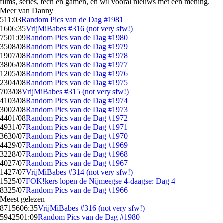
films, series, tech en gamen, en wil vooral nieuws met een mening.
Meer van Danny
5
11:03
Random Pics van de Dag #1981
16
06:35
VrijMiBabes #316 (not very sfw!)
75
01:09
Random Pics van de Dag #1980
35
08/08
Random Pics van de Dag #1979
19
07/08
Random Pics van de Dag #1978
38
06/08
Random Pics van de Dag #1977
12
05/08
Random Pics van de Dag #1976
23
04/08
Random Pics van de Dag #1975
7
03/08
VrijMiBabes #315 (not very sfw!)
41
03/08
Random Pics van de Dag #1974
30
02/08
Random Pics van de Dag #1973
44
01/08
Random Pics van de Dag #1972
49
31/07
Random Pics van de Dag #1971
36
30/07
Random Pics van de Dag #1970
44
29/07
Random Pics van de Dag #1969
32
28/07
Random Pics van de Dag #1968
40
27/07
Random Pics van de Dag #1967
14
27/07
VrijMiBabes #314 (not very sfw!)
15
25/07
FOK!kers lopen de Nijmeegse 4-daagse: Dag 4
83
25/07
Random Pics van de Dag #1966
Meest gelezen
87156
06:35
VrijMiBabes #316 (not very sfw!)
59425
01:09
Random Pics van de Dag #1980