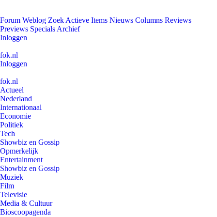
Forum
Weblog
Zoek
Actieve Items
Nieuws
Columns
Reviews
Previews
Specials
Archief
Inloggen
fok.nl
Inloggen
fok.nl
Actueel
Nederland
Internationaal
Economie
Politiek
Tech
Showbiz en Gossip
Opmerkelijk
Entertainment
Showbiz en Gossip
Muziek
Film
Televisie
Media & Cultuur
Bioscoopagenda