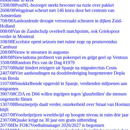
53
08/08
PostNL-bezorger steekt bewoner na ruzie over pakket
26
08/08
Wegpiraat scheurt met 146 km/u door het centrum van
Amsterdam
7
08/08
Aanhoudende droogte veroorzaakt scheuren in dijken Zuid-
Holland
0
08/08
Van de Zandschulp overleeft matchpoints, ook Griekspoor
verder in Montreal
1
08/08
Excelsior opent seizoen met ruime zege op promovendus
Cambuur
2
08/08
Nieuw te streamen in augustus
4
08/08
Niewiadoma profiteert van pokerspel en grijpt geel op Ventoux
35
08/08
Random Pics van de Dag #1979
27
07/08
Italië hindert reizigers uit Spanje na migratiecrisis Ceuta
24
07/08
Vier aanhoudingen na doodsbedreiging burgemeester Depla
van Breda
11
07/08
Smokkelbende opgerold in Spanje, verdienden miljoenen aan
migranten
39
07/08
CDA en D66 willen ingrijpen tegen 'gluurbrillen' die mensen
ongemerkt filmen
13
07/08
Benzineprijs daalt verder, onzekerheid over Straat van Hormuz
blijft
42
07/08
Voedselprijzen wereldwijd op hoogste niveau in ruim drie jaar
23
07/08
Quake krijgt na 30 jaar een gratis uitbreiding
2
07/08
De FOK!Voetbalmanager 2026/2027 is begonnen