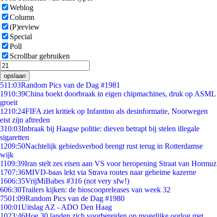
Weblog
Column
(P)review
Special
Poll
Scrollbar gebruiken
opslaan
5
11:03
Random Pics van de Dag #1981
19
10:39
China boekt doorbraak in eigen chipmachines, druk op ASML
groeit
12
10:24
FIFA ziet kritiek op Infantino als desinformatie, Noorwegen
eist zijn aftreden
3
10:03
Inbraak bij Haagse politie: dieven betrapt bij stelen illegale
sigaretten
12
09:50
Nachtelijk gebiedsverbod brengt rust terug in Rotterdamse
wijk
11
09:39
Iran stelt zes eisen aan VS voor heropening Straat van Hormuz
17
07:36
MIVD-baas lekt via Strava routes naar geheime kazerne
16
06:35
VrijMiBabes #316 (not very sfw!)
6
06:30
Trailers kijken: de bioscoopreleases van week 32
75
01:09
Random Pics van de Dag #1980
1
00:01
Uitslag AZ - ADO Den Haag
10
23:46
Hoe 30 landen zich voorbereiden op mogelijke oorlog met