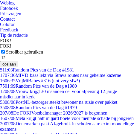
Weblog
Fotoboek
Prijsvragen
Contact
Colofon
Feedback
Tip de redactie
FOK!
FOK!
Scrollbar gebruiken
opslaan
5
11:03
Random Pics van de Dag #1981
17
07:36
MIVD-baas lekt via Strava routes naar geheime kazerne
16
06:35
VrijMiBabes #316 (not very sfw!)
75
01:09
Random Pics van de Dag #1980
12
08/08
Vrouw krijgt 30 maanden cel voor afpersing 12-jarige
misdienaar in kerk
53
08/08
PostNL-bezorger steekt bewoner na ruzie over pakket
35
08/08
Random Pics van de Dag #1979
2
07/08
De FOK!Voetbalmanager 2026/2027 is begonnen
16
07/08
Meta krijgt half miljard boete voor mentale schade bij jongeren
20
07/08
Denemarken pakt AI-gebruik in scholen aan: extra mondelinge
examens