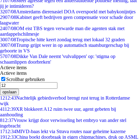
71
07/08
Meer agressie tegen een andersluidende politieke mening, laat
jij je intimideren?
32
07/08
Amsterdams dierenasiel DOA overspoeld met babykonijntjes
29
07/08
Kabinet geeft bedrijven geen compensatie voor schade door
laagwater
24
07/08
OM eist TBS tegen verwarde man die agenten stak met
aardappelschilmesje
30
07/08
Tropische hitte keert zondag terug met lokaal 32 graden
30
07/08
Trump grijpt weer in op automatisch staatsburgerschap bij
geboorte in VS
57
07/08
Dikke Van Dale neemt 'vulvalippen' op: 'stigma op
schaamlippen doorbreken'
Actieve items
Actieve items
Scrollbar gebruiken
opslaan
12
12:43
Nachtelijk gebiedsverbod brengt rust terug in Rotterdamse
wijk
41
12:39
XR blokkeert A12 ruim twee uur, agent gebeten bij
aanhouding
8
12:37
Vrouw krijgt door verwisseling het embryo van ander stel
ingebracht
17
12:34
MIVD-baas lekt via Strava routes naar geheime kazerne
19
12:33
China boekt doorbraak in eigen chipmachines, druk op ASML