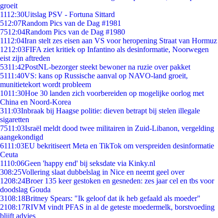
groeit
11
12:30
Uitslag PSV - Fortuna Sittard
5
12:07
Random Pics van de Dag #1981
75
12:04
Random Pics van de Dag #1980
11
12:04
Iran stelt zes eisen aan VS voor heropening Straat van Hormuz
12
12:03
FIFA ziet kritiek op Infantino als desinformatie, Noorwegen
eist zijn aftreden
53
11:42
PostNL-bezorger steekt bewoner na ruzie over pakket
51
11:40
VS: kans op Russische aanval op NAVO-land groeit,
munitietekort wordt probleem
10
11:30
Hoe 30 landen zich voorbereiden op mogelijke oorlog met
China en Noord-Korea
3
11:03
Inbraak bij Haagse politie: dieven betrapt bij stelen illegale
sigaretten
75
11:03
Israël meldt dood twee militairen in Zuid-Libanon, vergelding
aangekondigd
61
11:03
EU bekritiseert Meta en TikTok om verspreiden desinformatie
Ceuta
11
10:06
Geen 'happy end' bij seksdate via Kinky.nl
3
08:25
Vollering slaat dubbelslag in Nice en neemt geel over
12
08:24
Broer 135 keer gestoken en gesneden: zes jaar cel en tbs voor
doodslag Gouda
31
08:18
Britney Spears: "Ik geloof dat ik heb gefaald als moeder"
21
08:17
RIVM vindt PFAS in al de geteste moedermelk, borstvoeding
blijft advies