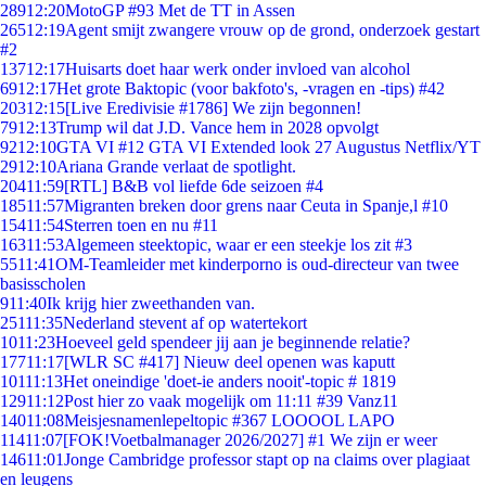
289
12:20
MotoGP #93 Met de TT in Assen
265
12:19
Agent smijt zwangere vrouw op de grond, onderzoek gestart
#2
137
12:17
Huisarts doet haar werk onder invloed van alcohol
69
12:17
Het grote Baktopic (voor bakfoto's, -vragen en -tips) #42
203
12:15
[Live Eredivisie #1786] We zijn begonnen!
79
12:13
Trump wil dat J.D. Vance hem in 2028 opvolgt
92
12:10
GTA VI #12 GTA VI Extended look 27 Augustus Netflix/YT
29
12:10
Ariana Grande verlaat de spotlight.
204
11:59
[RTL] B&B vol liefde 6de seizoen #4
185
11:57
Migranten breken door grens naar Ceuta in Spanje,l #10
154
11:54
Sterren toen en nu #11
163
11:53
Algemeen steektopic, waar er een steekje los zit #3
55
11:41
OM-Teamleider met kinderporno is oud-directeur van twee
basisscholen
9
11:40
Ik krijg hier zweethanden van.
251
11:35
Nederland stevent af op watertekort
10
11:23
Hoeveel geld spendeer jij aan je beginnende relatie?
177
11:17
[WLR SC #417] Nieuw deel openen was kaputt
101
11:13
Het oneindige 'doet-ie anders nooit'-topic # 1819
129
11:12
Post hier zo vaak mogelijk om 11:11 #39 Vanz11
140
11:08
Meisjesnamenlepeltopic #367 LOOOOL LAPO
114
11:07
[FOK!Voetbalmanager 2026/2027] #1 We zijn er weer
146
11:01
Jonge Cambridge professor stapt op na claims over plagiaat
en leugens