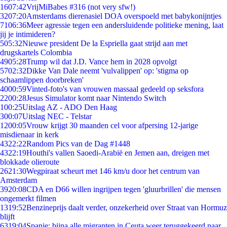
16
07:42
VrijMiBabes #316 (not very sfw!)
32
07:20
Amsterdams dierenasiel DOA overspoeld met babykonijntjes
71
06:36
Meer agressie tegen een andersluidende politieke mening, laat
jij je intimideren?
5
05:32
Nieuwe president De la Espriella gaat strijd aan met
drugskartels Colombia
49
05:28
Trump wil dat J.D. Vance hem in 2028 opvolgt
57
02:32
Dikke Van Dale neemt 'vulvalippen' op: 'stigma op
schaamlippen doorbreken'
40
00:59
Vinted-foto's van vrouwen massaal gedeeld op seksfora
22
00:28
Jesus Simulator komt naar Nintendo Switch
1
00:25
Uitslag AZ - ADO Den Haag
3
00:07
Uitslag NEC - Telstar
12
00:05
Vrouw krijgt 30 maanden cel voor afpersing 12-jarige
misdienaar in kerk
43
22:22
Random Pics van de Dag #1448
43
22:19
Houthi's vallen Saoedi-Arabië en Jemen aan, dreigen met
blokkade olieroute
26
21:30
Wegpiraat scheurt met 146 km/u door het centrum van
Amsterdam
39
20:08
CDA en D66 willen ingrijpen tegen 'gluurbrillen' die mensen
ongemerkt filmen
13
19:52
Benzineprijs daalt verder, onzekerheid over Straat van Hormuz
blijft
63
19:04
Spanje: bijna alle migranten in Ceuta weer teruggekeerd naar