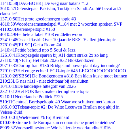
114
10:58
[DAGBOEK] De weg naar balans #12
36
10:57
Defensiepact Pakistan, Turkije en Saudi-Arabië bevat art.5
clausule?
137
10:50
Het grote goedemorgen topic #3
48
10:50
Woordensamenstelspel #1184 met 2 woorden spreken SVP
41
10:50
Dierenlepeltopic #150
40
10:49
Het hele alfabet #108 en 4letterwoord
254
10:48
Oscar Piastri: Over 10 jaar de BESTE allertijden-topic
278
10:45
[F1 SC] Get a Room #4
14
10:41
Petitie behoud npo 5 Soul & Jazz
126
10:41
Koopzegels sparen bij AH duurt straks 2x zo lang
271
10:40
[NET5] Het blok 2026 #32 Blokkendozen
297
10:35
Oorlog Iran #136 Bridge and powerplant day incoming?
279
10:33
Het enige echte LEGO-topic #45 LEGOOOOOOOOOOO
128
10:26
[SBS6] De Bondgenoten #318 Een klein kusje moet kunnen
2
10:23
LG nas n1t1 - niet zichtbaar bij aansluiten
104
10:19
De landelijke hittegolf van 2026
232
10:12
Het FOK!kers maken teringherrie topic
92
10:11
Nederlandse Politiek #725
5
10:11
Centraal Bordspeltopic #9 Waar we schuiven met karton
106
10:02
Telstar-topic #2: De Witte Leeuwen Brullen nog altijd in
Velsen-Zuid!
190
10:01
[Wielrennen #616] Brennan!
0
10:00
Extreme hitte Europa kan economische groei tenietdoen'
89
09:32
Voorspellingstopic: Wie is hier de weerkundige? #16