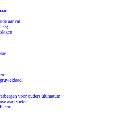
maan
ride aanval
 leeg
tslagen
ssie
eem
'gruweldaad'
 verbergen voor ouders ultimatum
nse asielzoeker
obleem