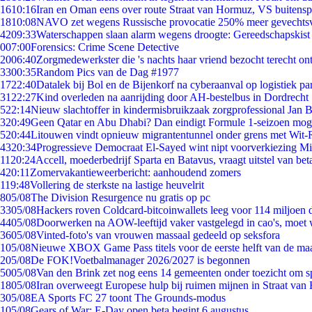
16
10:16
Iran en Oman eens over route Straat van Hormuz, VS buitensp
18
10:08
NAVO zet wegens Russische provocatie 250% meer gevechtsvl
42
09:33
Waterschappen slaan alarm wegens droogte: Gereedschapskist
0
07:00
Forensics: Crime Scene Detective
20
06:40
Zorgmedewerkster die 's nachts haar vriend bezocht terecht on
33
00:35
Random Pics van de Dag #1977
17
22:40
Datalek bij Bol en de Bijenkorf na cyberaanval op logistiek pa
31
22:27
Kind overleden na aanrijding door AH-bestelbus in Dordrecht
5
22:14
Nieuw slachtoffer in kindermisbruikzaak zorgprofessional Jan B
3
20:49
Geen Qatar en Abu Dhabi? Dan eindigt Formule 1-seizoen moge
5
20:44
Litouwen vindt opnieuw migrantentunnel onder grens met Wit-
43
20:34
Progressieve Democraat El-Sayed wint nipt voorverkiezing M
11
20:24
Accell, moederbedrijf Sparta en Batavus, vraagt uitstel van bet
4
20:11
Zomervakantieweerbericht: aanhoudend zomers
1
19:48
Vollering de sterkste na lastige heuvelrit
8
05/08
The Division Resurgence nu gratis op pc
33
05/08
Hackers roven Coldcard-bitcoinwallets leeg voor 114 miljoen d
44
05/08
Doorwerken na AOW-leeftijd vaker vastgelegd in cao's, moet
36
05/08
Vinted-foto's van vrouwen massaal gedeeld op seksfora
1
05/08
Nieuwe XBOX Game Pass titels voor de eerste helft van de ma
2
05/08
De FOK!Voetbalmanager 2026/2027 is begonnen
50
05/08
Van den Brink zet nog eens 14 gemeenten onder toezicht om s
18
05/08
Iran overweegt Europese hulp bij ruimen mijnen in Straat va
3
05/08
EA Sports FC 27 toont The Grounds-modus
1
05/08
Gears of War: E-Day open beta begint 6 augustus