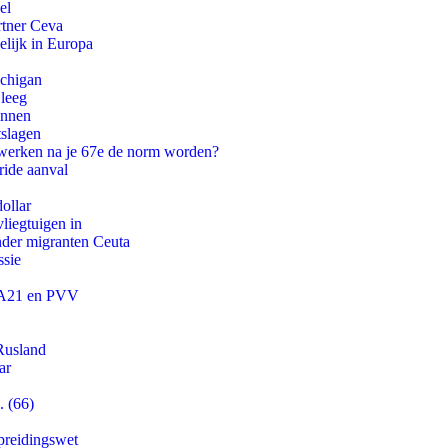
el
rtner Ceva
lijk in Europa
ichigan
 leeg
innen
tslagen
 werken na je 67e de norm worden?
ride aanval
ollar
iegtuigen in
onder migranten Ceuta
ssie
 JA21 en PVV
Rusland
ar
. (66)
preidingswet