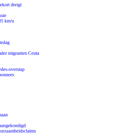
ekort dreigt
ssie
235 km/u
nslag
onder migranten Ceuta
edes-overstap
abonnees
maan
g aangekondigd
duurzaamheidsclaims