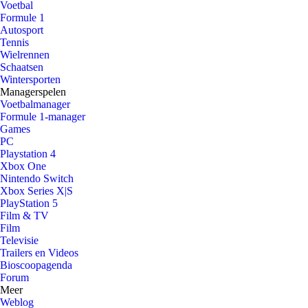
Voetbal
Formule 1
Autosport
Tennis
Wielrennen
Schaatsen
Wintersporten
Managerspelen
Voetbalmanager
Formule 1-manager
Games
PC
Playstation 4
Xbox One
Nintendo Switch
Xbox Series X|S
PlayStation 5
Film & TV
Film
Televisie
Trailers en Videos
Bioscoopagenda
Forum
Meer
Weblog