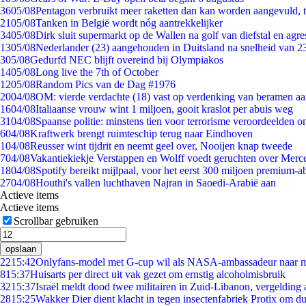
36
05/08
Pentagon verbruikt meer raketten dan kan worden aangevuld, t
21
05/08
Tanken in België wordt nóg aantrekkelijker
34
05/08
Dirk sluit supermarkt op de Wallen na golf van diefstal en agre
13
05/08
Nederlander (23) aangehouden in Duitsland na snelheid van 
3
05/08
Gedurfd NEC blijft overeind bij Olympiakos
14
05/08
Long live the 7th of October
12
05/08
Random Pics van de Dag #1976
20
04/08
OM: vierde verdachte (18) vast op verdenking van beramen aa
16
04/08
Italiaanse vrouw wint 1 miljoen, gooit kraslot per abuis weg
31
04/08
Spaanse politie: minstens tien voor terrorisme veroordeelden 
6
04/08
Kraftwerk brengt ruimteschip terug naar Eindhoven
1
04/08
Reusser wint tijdrit en neemt geel over, Nooijen knap tweede
7
04/08
Vakantiekiekje Verstappen en Wolff voedt geruchten over Merc
18
04/08
Spotify bereikt mijlpaal, voor het eerst 300 miljoen premium-
27
04/08
Houthi's vallen luchthaven Najran in Saoedi-Arabië aan
Actieve items
Actieve items
Scrollbar gebruiken
opslaan
22
15:42
Onlyfans-model met G-cup wil als NASA-ambassadeur naar 
8
15:37
Huisarts per direct uit vak gezet om ernstig alcoholmisbruik
32
15:37
Israël meldt dood twee militairen in Zuid-Libanon, vergeldin
28
15:25
Wakker Dier dient klacht in tegen insectenfabriek Protix om 