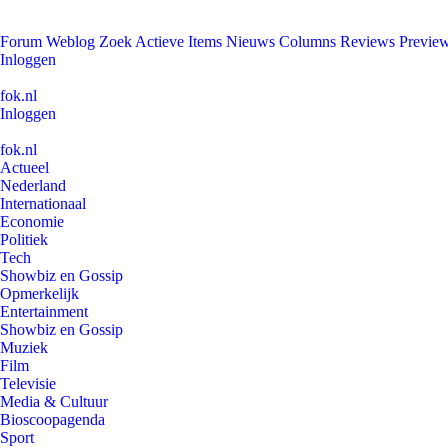
Forum
Weblog
Zoek
Actieve Items
Nieuws
Columns
Reviews
Previe
Inloggen
fok.nl
Inloggen
fok.nl
Actueel
Nederland
Internationaal
Economie
Politiek
Tech
Showbiz en Gossip
Opmerkelijk
Entertainment
Showbiz en Gossip
Muziek
Film
Televisie
Media & Cultuur
Bioscoopagenda
Sport