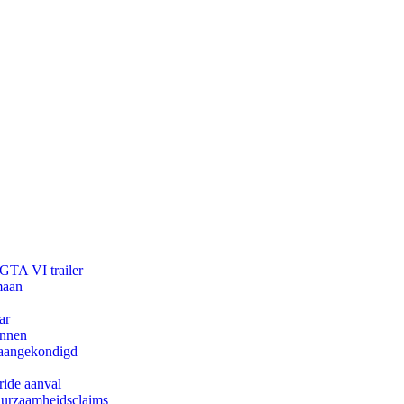
 GTA VI trailer
maan
ar
innen
g aangekondigd
ride aanval
duurzaamheidsclaims