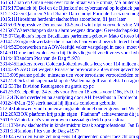
16
15:17
Iran en Oman eens over route Straat van Hormuz, VS buitensp
17
15:17
Datalek bij Bol en de Bijenkorf na cyberaanval op logistiek pa
3
15:13
Geen Qatar en Abu Dhabi? Dan eindigt Formule 1-seizoen moge
10
15:11
Hiroshima herdenkt slachtoffers atoombom, 81 jaar later
43
15:09
Progressieve Democraat El-Sayed wint nipt voorverkiezing M
42
15:07
Waterschappen slaan alarm wegens droogte: Gereedschapskist
7
15:07
Capibara's lopen Braziliaans parlementsgebouw Mato Grosso b
20
14:57
Zorgmedewerkster die 's nachts haar vriend bezocht terecht on
44
14:52
Doorwerken na AOW-leeftijd vaker vastgelegd in cao's, moet
8
14:51
Drone met explosieven bij Duits vliegveld voedt vrees voor hyb
18
14:48
Random Pics van de Dag #1978
33
14:45
Hackers roven Coldcard-bitcoinwallets leeg voor 114 miljoen d
18
14:39
NAVO zet wegens Russische provocatie 250% meer gevechtsvl
31
13:00
Spaanse politie: minstens tien voor terrorisme veroordeelden 
34
12:59
Dirk sluit supermarkt op de Wallen na golf van diefstal en agre
8
12:53
The Division Resurgence nu gratis op pc
64
12:53
Zetelpeiling: 24 zetels voor Pro en 18 zetels voor D66, FvD,
31
12:47
Kind overleden na aanrijding door AH-bestelbus in Dordrecht
49
12:44
Man (25) sterft nadat hij lijm als condoom gebruikt
5
12:43
Litouwen vindt opnieuw migrantentunnel onder grens met Wit-
1
12:20
XBOX platform krijgt zijn eigen "Platinum" achievements dit ja
36
11:55
Vinted-foto's van vrouwen massaal gedeeld op seksfora
5
11:13
Nieuw slachtoffer in kindermisbruikzaak zorgprofessional Jan B
33
11:13
Random Pics van de Dag #1977
50
10:45
Van den Brink zet nog eens 14 gemeenten onder toezicht om s