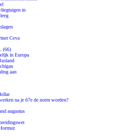
el
iegtuigen in
 leeg
tslagen
rtner Ceva
. (66)
lijk in Europa
Rusland
ichigan
aling aan
ollar
 werken na je 67e de norm worden?
and augustus
preidingswet
n Hormuz