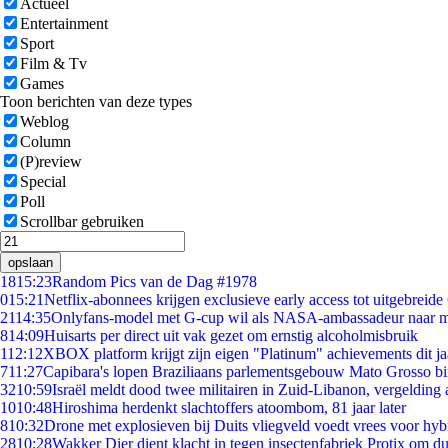
Actueel
Entertainment
Sport
Film & Tv
Games
Toon berichten van deze types
Weblog
Column
(P)review
Special
Poll
Scrollbar gebruiken
opslaan
18
15:23
Random Pics van de Dag #1978
0
15:21
Netflix-abonnees krijgen exclusieve early access tot uitgebreide
21
14:35
Onlyfans-model met G-cup wil als NASA-ambassadeur naar 
8
14:09
Huisarts per direct uit vak gezet om ernstig alcoholmisbruik
1
12:12
XBOX platform krijgt zijn eigen "Platinum" achievements dit ja
7
11:27
Capibara's lopen Braziliaans parlementsgebouw Mato Grosso b
32
10:59
Israël meldt dood twee militairen in Zuid-Libanon, vergeldin
10
10:48
Hiroshima herdenkt slachtoffers atoombom, 81 jaar later
8
10:32
Drone met explosieven bij Duits vliegveld voedt vrees voor hyb
28
10:28
Wakker Dier dient klacht in tegen insectenfabriek Protix om 