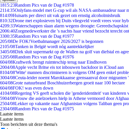
18
15:23
Random Pics van de Dag #1978
21
14:35
Onlyfans-model met G-cup wil als NASA-ambassadeur naar 
8
14:09
Huisarts per direct uit vak gezet om ernstig alcoholmisbruik
8
10:32
Drone met explosieven bij Duits vliegveld voedt vrees voor hyb
42
09:33
Waterschappen slaan alarm wegens droogte: Gereedschapskist
20
06:40
Zorgmedewerkster die 's nachts haar vriend bezocht terecht on
33
00:35
Random Pics van de Dag #1977
2
05/08
De FOK!Voetbalmanager 2026/2027 is begonnen
21
05/08
Tanken in België wordt nóg aantrekkelijker
34
05/08
Dirk sluit supermarkt op de Wallen na golf van diefstal en agre
12
05/08
Random Pics van de Dag #1976
6
04/08
Kraftwerk brengt ruimteschip terug naar Eindhoven
20
04/08
Apple vecht Britse eis tot inbouwen backdoor in iCloud aan
81
04/08
'Witte' mannen discrimineren is volgens OM geen enkel probl
30
04/08
Ceuta-leider noemt Marokkaanse grensaanval door migranten 
6
04/08
Grote natuurbrand Boschhuizerbergen groeit naar 100 hectare
6
04/08
FOK! was even down
41
04/08
Regering VS geeft scholen die 'genderidentiteit' van kinderen
59
04/08
Vrouw die asielzoekers hielp in Athene vermoord door Afghaa
25
04/08
Lekker op vakantie naar Afghanistan volgens Taliban geen pr
23
04/08
Random Pics van de Dag #1975
Laatste items
Laatste items
Toon berichten uit deze thema's