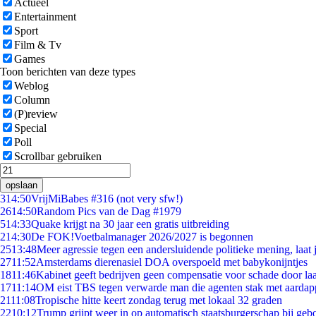
Actueel
Entertainment
Sport
Film & Tv
Games
Toon berichten van deze types
Weblog
Column
(P)review
Special
Poll
Scrollbar gebruiken
opslaan
3
14:50
VrijMiBabes #316 (not very sfw!)
26
14:50
Random Pics van de Dag #1979
5
14:33
Quake krijgt na 30 jaar een gratis uitbreiding
2
14:30
De FOK!Voetbalmanager 2026/2027 is begonnen
25
13:48
Meer agressie tegen een andersluidende politieke mening, laat j
27
11:52
Amsterdams dierenasiel DOA overspoeld met babykonijntjes
18
11:46
Kabinet geeft bedrijven geen compensatie voor schade door la
17
11:14
OM eist TBS tegen verwarde man die agenten stak met aardap
21
11:08
Tropische hitte keert zondag terug met lokaal 32 graden
22
10:12
Trump grijpt weer in op automatisch staatsburgerschap bij geb