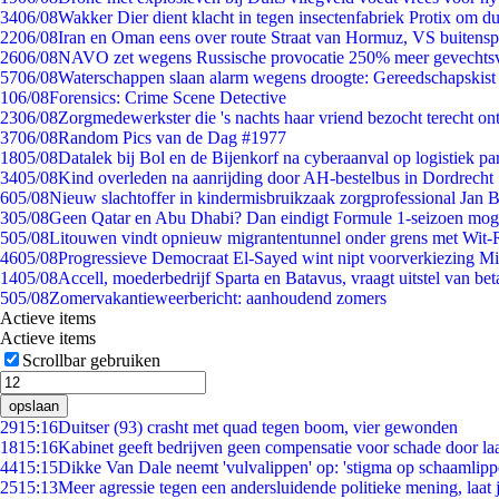
34
06/08
Wakker Dier dient klacht in tegen insectenfabriek Protix om 
22
06/08
Iran en Oman eens over route Straat van Hormuz, VS buitensp
26
06/08
NAVO zet wegens Russische provocatie 250% meer gevechtsvl
57
06/08
Waterschappen slaan alarm wegens droogte: Gereedschapskist
1
06/08
Forensics: Crime Scene Detective
23
06/08
Zorgmedewerkster die 's nachts haar vriend bezocht terecht on
37
06/08
Random Pics van de Dag #1977
18
05/08
Datalek bij Bol en de Bijenkorf na cyberaanval op logistiek pa
34
05/08
Kind overleden na aanrijding door AH-bestelbus in Dordrecht
6
05/08
Nieuw slachtoffer in kindermisbruikzaak zorgprofessional Jan B
3
05/08
Geen Qatar en Abu Dhabi? Dan eindigt Formule 1-seizoen moge
5
05/08
Litouwen vindt opnieuw migrantentunnel onder grens met Wit-
46
05/08
Progressieve Democraat El-Sayed wint nipt voorverkiezing M
14
05/08
Accell, moederbedrijf Sparta en Batavus, vraagt uitstel van bet
5
05/08
Zomervakantieweerbericht: aanhoudend zomers
Actieve items
Actieve items
Scrollbar gebruiken
opslaan
29
15:16
Duitser (93) crasht met quad tegen boom, vier gewonden
18
15:16
Kabinet geeft bedrijven geen compensatie voor schade door la
44
15:15
Dikke Van Dale neemt 'vulvalippen' op: 'stigma op schaamlip
25
15:13
Meer agressie tegen een andersluidende politieke mening, laat j