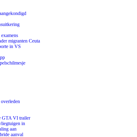
g aangekondigd
suitkering
e examens
onder migranten Ceuta
oorte in VS
app
pelschilmesje
d overleden
e GTA VI trailer
iegtuigen in
aling aan
bride aanval