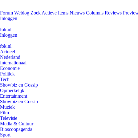
Forum
Weblog
Zoek
Actieve Items
Nieuws
Columns
Reviews
Previe
Inloggen
fok.nl
Inloggen
fok.nl
Actueel
Nederland
Internationaal
Economie
Politiek
Tech
Showbiz en Gossip
Opmerkelijk
Entertainment
Showbiz en Gossip
Muziek
Film
Televisie
Media & Cultuur
Bioscoopagenda
Sport