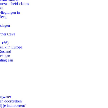
duurzaamheidsclaims
el
iegtuigen in
 leeg
tslagen
rtner Ceva
. (66)
lijk in Europa
Rusland
ichigan
aling aan
agwater
pen doorbreken'
ij je intimideren?