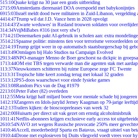
5
15:10
Quake krijgt na 30 jaar een gratis uitbreiding
27
15:09
Amsterdams dierenasiel DOA overspoeld met babykonijntjes
69
15:03
Israël meldt dood twee militairen in Zuid-Libanon, vergeldin
44
14:47
Trump wil dat J.D. Vance hem in 2028 opvolgt
21
14:43
'Zwarte weduwes' in Rusland trouwen soldaten voor overlijden
3
14:34
VrijMiBabes #316 (not very sfw!)
17
14:21
Denemarken pakt AI-gebruik in scholen aan: extra mondeling
35
14:21
Spaanse politie: minstens tien voor terrorisme veroordeelden 
22
14:19
Trump grijpt weer in op automatisch staatsburgerschap bij geb
14
13:49
Ontslagen bij Halo Studios na Campaign Evolved
29
13:48
NPO-manager Menno de Boer geschorst na dickpic in groeps
17
13:44
OM eist TBS tegen verwarde man die agenten stak met aardap
1
13:37
Nieuwkomers schitteren bij ruime Europese zege FC Twente
21
13:31
Tropische hitte keert zondag terug met lokaal 32 graden
15
13:12
PS5-doos waarschuwt voor einde fysieke games
26
13:08
Random Pics van de Dag #1979
22
13:01
Peter Faber (82) overleden
11
12:55
Meta krijgt half miljard boete voor mentale schade bij jongeren
14
12:19
Zangeres en Idols-jurylid Jerney Kaagman op 79-jarige leeftij
4
12:13
Trailers kijken: de bioscoopreleases van week 32
24
12:00
Huisarts per direct uit vak gezet om ernstig alcoholmisbruik
10
11:41
Netflix-abonnees krijgen exclusieve early access tot uitgebreid
26
10:54
NAVO zet wegens Russische provocatie 250% meer gevechtsvl
14
10:46
Accell, moederbedrijf Sparta en Batavus, vraagt uitstel van bet
19
10:44
Drone met explosieven bij Duits vliegveld voedt vrees voor hy