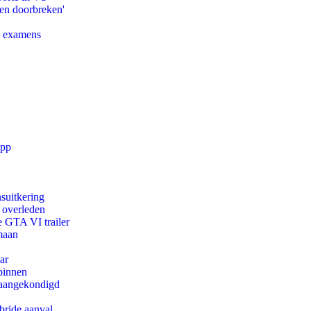
pen doorbreken'
e examens
app
suitkering
d overleden
e GTA VI trailer
maan
ar
binnen
g aangekondigd
bride aanval