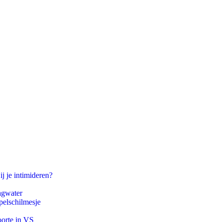
ij je intimideren?
agwater
pelschilmesje
oorte in VS