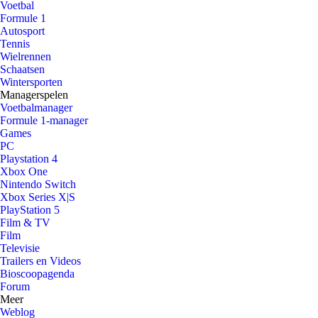
Voetbal
Formule 1
Autosport
Tennis
Wielrennen
Schaatsen
Wintersporten
Managerspelen
Voetbalmanager
Formule 1-manager
Games
PC
Playstation 4
Xbox One
Nintendo Switch
Xbox Series X|S
PlayStation 5
Film & TV
Film
Televisie
Trailers en Videos
Bioscoopagenda
Forum
Meer
Weblog