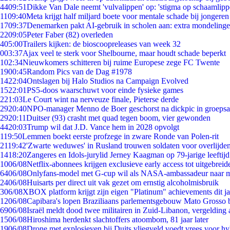
44
09:51
Dikke Van Dale neemt 'vulvalippen' op: 'stigma op schaamlip
11
09:40
Meta krijgt half miljard boete voor mentale schade bij jongeren
17
09:37
Denemarken pakt AI-gebruik in scholen aan: extra mondeling
22
09:05
Peter Faber (82) overleden
4
05:00
Trailers kijken: de bioscoopreleases van week 32
0
03:37
Ajax veel te sterk voor Shelbourne, maar houdt schade beperkt
1
02:34
Nieuwkomers schitteren bij ruime Europese zege FC Twente
19
00:45
Random Pics van de Dag #1978
14
22:04
Ontslagen bij Halo Studios na Campaign Evolved
15
22:01
PS5-doos waarschuwt voor einde fysieke games
2
21:03
Le Court wint na nerveuze finale, Pieterse derde
29
20:40
NPO-manager Menno de Boer geschorst na dickpic in groeps
29
20:11
Duitser (93) crasht met quad tegen boom, vier gewonden
44
20:03
Trump wil dat J.D. Vance hem in 2028 opvolgt
1
19:50
Lemmen boekt eerste profzege in zware Ronde van Polen-rit
21
19:42
'Zwarte weduwes' in Rusland trouwen soldaten voor overlijden
14
18:20
Zangeres en Idols-jurylid Jerney Kaagman op 79-jarige leeftij
10
06/08
Netflix-abonnees krijgen exclusieve early access tot uitgebreid
64
06/08
Onlyfans-model met G-cup wil als NASA-ambassadeur naar 
24
06/08
Huisarts per direct uit vak gezet om ernstig alcoholmisbruik
3
06/08
XBOX platform krijgt zijn eigen "Platinum" achievements dit ja
12
06/08
Capibara's lopen Braziliaans parlementsgebouw Mato Grosso 
69
06/08
Israël meldt dood twee militairen in Zuid-Libanon, vergeldin
15
06/08
Hiroshima herdenkt slachtoffers atoombom, 81 jaar later
19
06/08
Drone met explosieven bij Duits vliegveld voedt vrees voor hy