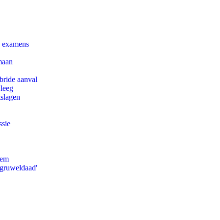
e examens
maan
bride aanval
 leeg
tslagen
ssie
eem
'gruweldaad'