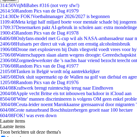
3
14:50
VrijMiBabes #316 (not very sfw!)
26
14:50
Random Pics van de Dag #1979
2
14:30
De FOK!Voetbalmanager 2026/2027 is begonnen
11
09:40
Meta krijgt half miljard boete voor mentale schade bij jongeren
17
09:37
Denemarken pakt AI-gebruik in scholen aan: extra mondeling
19
00:45
Random Pics van de Dag #1978
64
06/08
Onlyfans-model met G-cup wil als NASA-ambassadeur naar 
24
06/08
Huisarts per direct uit vak gezet om ernstig alcoholmisbruik
19
06/08
Drone met explosieven bij Duits vliegveld voedt vrees voor hy
57
06/08
Waterschappen slaan alarm wegens droogte: Gereedschapskist
23
06/08
Zorgmedewerkster die 's nachts haar vriend bezocht terecht on
37
06/08
Random Pics van de Dag #1977
21
05/08
Tanken in België wordt nóg aantrekkelijker
34
05/08
Dirk sluit supermarkt op de Wallen na golf van diefstal en agre
12
05/08
Random Pics van de Dag #1976
6
04/08
Kraftwerk brengt ruimteschip terug naar Eindhoven
20
04/08
Apple vecht Britse eis tot inbouwen backdoor in iCloud aan
85
04/08
'Witte' mannen discrimineren is volgens OM geen enkel probl
30
04/08
Ceuta-leider noemt Marokkaanse grensaanval door migranten 
6
04/08
Grote natuurbrand Boschhuizerbergen groeit naar 100 hectare
6
04/08
FOK! was even down
Laatste items
Laatste items
Toon berichten uit deze thema's