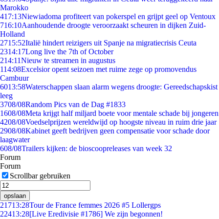
Marokko
4
17:13
Niewiadoma profiteert van pokerspel en grijpt geel op Ventoux
7
16:10
Aanhoudende droogte veroorzaakt scheuren in dijken Zuid-
Holland
27
15:52
Italië hindert reizigers uit Spanje na migratiecrisis Ceuta
23
14:17
Long live the 7th of October
2
14:11
Nieuw te streamen in augustus
1
14:08
Excelsior opent seizoen met ruime zege op promovendus
Cambuur
60
13:58
Waterschappen slaan alarm wegens droogte: Gereedschapskist
leeg
37
08/08
Random Pics van de Dag #1833
16
08/08
Meta krijgt half miljard boete voor mentale schade bij jongeren
42
08/08
Voedselprijzen wereldwijd op hoogste niveau in ruim drie jaar
29
08/08
Kabinet geeft bedrijven geen compensatie voor schade door
laagwater
6
08/08
Trailers kijken: de bioscoopreleases van week 32
Forum
Forum
Scrollbar gebruiken
opslaan
217
13:28
Tour de France femmes 2026 #5 Lollergps
224
13:28
[Live Eredivisie #1786] We zijn begonnen!