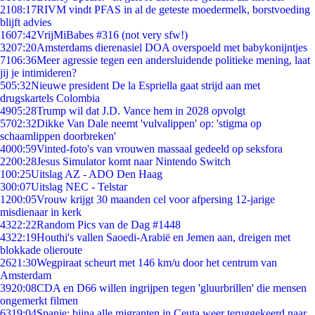
21
08:17
RIVM vindt PFAS in al de geteste moedermelk, borstvoeding
blijft advies
16
07:42
VrijMiBabes #316 (not very sfw!)
32
07:20
Amsterdams dierenasiel DOA overspoeld met babykonijntjes
71
06:36
Meer agressie tegen een andersluidende politieke mening, laat
jij je intimideren?
5
05:32
Nieuwe president De la Espriella gaat strijd aan met
drugskartels Colombia
49
05:28
Trump wil dat J.D. Vance hem in 2028 opvolgt
57
02:32
Dikke Van Dale neemt 'vulvalippen' op: 'stigma op
schaamlippen doorbreken'
40
00:59
Vinted-foto's van vrouwen massaal gedeeld op seksfora
22
00:28
Jesus Simulator komt naar Nintendo Switch
1
00:25
Uitslag AZ - ADO Den Haag
3
00:07
Uitslag NEC - Telstar
12
00:05
Vrouw krijgt 30 maanden cel voor afpersing 12-jarige
misdienaar in kerk
43
22:22
Random Pics van de Dag #1448
43
22:19
Houthi's vallen Saoedi-Arabië en Jemen aan, dreigen met
blokkade olieroute
26
21:30
Wegpiraat scheurt met 146 km/u door het centrum van
Amsterdam
39
20:08
CDA en D66 willen ingrijpen tegen 'gluurbrillen' die mensen
ongemerkt filmen
63
19:04
Spanje: bijna alle migranten in Ceuta weer teruggekeerd naar