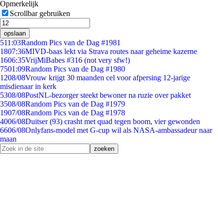
Opmerkelijk
Scrollbar gebruiken
opslaan
5
11:03
Random Pics van de Dag #1981
18
07:36
MIVD-baas lekt via Strava routes naar geheime kazerne
16
06:35
VrijMiBabes #316 (not very sfw!)
75
01:09
Random Pics van de Dag #1980
12
08/08
Vrouw krijgt 30 maanden cel voor afpersing 12-jarige
misdienaar in kerk
53
08/08
PostNL-bezorger steekt bewoner na ruzie over pakket
35
08/08
Random Pics van de Dag #1979
19
07/08
Random Pics van de Dag #1978
40
06/08
Duitser (93) crasht met quad tegen boom, vier gewonden
66
06/08
Onlyfans-model met G-cup wil als NASA-ambassadeur naar
maan