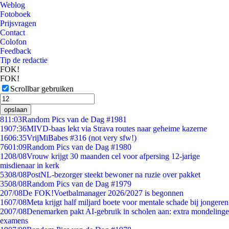
Weblog
Fotoboek
Prijsvragen
Contact
Colofon
Feedback
Tip de redactie
FOK!
FOK!
Scrollbar gebruiken
opslaan
8
11:03
Random Pics van de Dag #1981
19
07:36
MIVD-baas lekt via Strava routes naar geheime kazerne
16
06:35
VrijMiBabes #316 (not very sfw!)
76
01:09
Random Pics van de Dag #1980
12
08/08
Vrouw krijgt 30 maanden cel voor afpersing 12-jarige
misdienaar in kerk
53
08/08
PostNL-bezorger steekt bewoner na ruzie over pakket
35
08/08
Random Pics van de Dag #1979
2
07/08
De FOK!Voetbalmanager 2026/2027 is begonnen
16
07/08
Meta krijgt half miljard boete voor mentale schade bij jongeren
20
07/08
Denemarken pakt AI-gebruik in scholen aan: extra mondelinge
examens