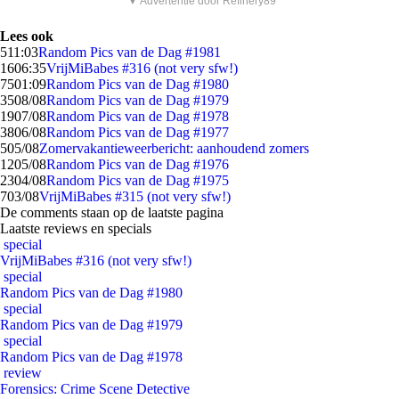
▼ Advertentie door Refinery89
Lees ook
5
11:03
Random Pics van de Dag #1981
16
06:35
VrijMiBabes #316 (not very sfw!)
75
01:09
Random Pics van de Dag #1980
35
08/08
Random Pics van de Dag #1979
19
07/08
Random Pics van de Dag #1978
38
06/08
Random Pics van de Dag #1977
5
05/08
Zomervakantieweerbericht: aanhoudend zomers
12
05/08
Random Pics van de Dag #1976
23
04/08
Random Pics van de Dag #1975
7
03/08
VrijMiBabes #315 (not very sfw!)
De comments staan op de laatste pagina
Laatste reviews en specials
special
VrijMiBabes #316 (not very sfw!)
special
Random Pics van de Dag #1980
special
Random Pics van de Dag #1979
special
Random Pics van de Dag #1978
review
Forensics: Crime Scene Detective