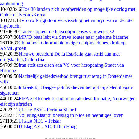
aanhouding
1040
23:46
Hoe 30 landen zich voorbereiden op mogelijke oorlog met
China en Noord-Korea
1017
21:14
Vrouw krijgt door verwisseling het embryo van ander stel
ingebracht
997
06:30
Trailers kijken: de bioscoopreleases van week 32
937
07:36
MIVD-baas lekt via Strava routes naar geheime kazerne
761
10:39
China boekt doorbraak in eigen chipmachines, druk op
ASML groeit
594
20:35
Nieuwe president De la Espriella gaat strijd aan met
drugskartels Colombia
547
09:39
Iran stelt zes eisen aan VS voor heropening Straat van
Hormuz
500
09:50
Nachtelijk gebiedsverbod brengt rust terug in Rotterdamse
wijk
456
10:03
Inbraak bij Haagse politie: dieven betrapt bij stelen illegale
sigaretten
446
10:24
FIFA ziet kritiek op Infantino als desinformatie, Noorwegen
eist zijn aftreden
420
22:11
Uitslag PSV - Fortuna Sittard
273
22:13
Vollering slaat dubbelslag in Nice en neemt geel over
271
19:21
Uitslag NEC - Telstar
269
00:01
Uitslag AZ - ADO Den Haag