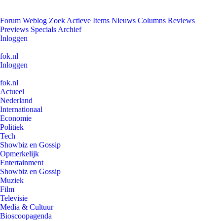
Forum
Weblog
Zoek
Actieve Items
Nieuws
Columns
Reviews
Previews
Specials
Archief
Inloggen
fok.nl
Inloggen
fok.nl
Actueel
Nederland
Internationaal
Economie
Politiek
Tech
Showbiz en Gossip
Opmerkelijk
Entertainment
Showbiz en Gossip
Muziek
Film
Televisie
Media & Cultuur
Bioscoopagenda