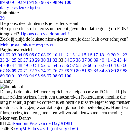
89
90
91
92
93
94
95
96
97
98
99
100
daily pics
leuke lijstjes
Submitter:
39
Help ons; deel dit item als je het leuk vond
Heb je een leuk of interessant bericht gevonden dat je graag op FOK!
terug ziet?
Tip ons dan via de submit!
Zoek jij altijd de leukste nieuwtjes en kun je daar leuk over schrijven?
Meld je aan als nieuwsposter!
Paginaoverzicht
01
02
03
04
05
06
07
08
09
10
11
12
13
14
15
16
17
18
19
20
21
22
23
24
25
26
27
28
29
30
31
32
33
34
35
36
37
38
39
40
41
42
43
44
45
46
47
48
49
50
51
52
53
54
55
56
57
58
59
60
61
62
63
64
65
66
67
68
69
70
71
72
73
74
75
76
77
78
79
80
81
82
83
84
85
86
87
88
89
90
91
92
93
94
95
96
97
98
99
100
Danny
Danny is de initiatiefnemer, oprichter en eigenaar van FOK.nl. Hij is
maar zelden serieus, heeft een uitgesproken Rotterdamse mening die
lang niet altijd politiek correct is en bezit de bizarre eigenschap mensen
op de kast te jagen, waar dat eigenlijk nooit de bedoeling is. Houdt van
films, series, tech en gamen, en wil vooral nieuws met een mening.
Meer van Danny
8
11:03
Random Pics van de Dag #1981
16
06:35
VrijMiBabes #316 (not very sfw!)