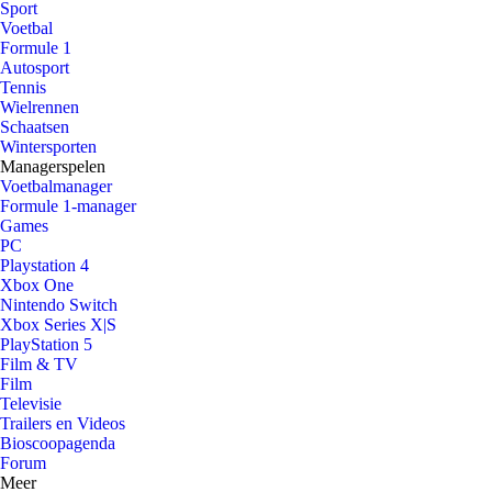
Sport
Voetbal
Formule 1
Autosport
Tennis
Wielrennen
Schaatsen
Wintersporten
Managerspelen
Voetbalmanager
Formule 1-manager
Games
PC
Playstation 4
Xbox One
Nintendo Switch
Xbox Series X|S
PlayStation 5
Film & TV
Film
Televisie
Trailers en Videos
Bioscoopagenda
Forum
Meer