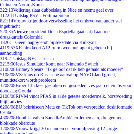
China en Noord-Korea
3
22:13
Vollering slaat dubbelslag in Nice en neemt geel over
11
22:11
Uitslag PSV - Fortuna Sittard
8
21:14
Vrouw krijgt door verwisseling het embryo van ander stel
ingebracht
5
20:35
Nieuwe president De la Espriella gaat strijd aan met
drugskartels Colombia
13
20:11
Geen 'happy end' bij seksdate via Kinky.nl
41
19:57
XR blokkeert A12 ruim twee uur, agent gebeten bij
aanhouding
3
19:21
Uitslag NEC - Telstar
22
15:00
Jesus Simulator komt naar Nintendo Switch
31
08/08
Britney Spears: "Ik geloof dat ik heb gefaald als moeder"
51
08/08
VS: kans op Russische aanval op NAVO-land groeit,
munitietekort wordt probleem
12
08/08
Broer 135 keer gestoken en gesneden: zes jaar cel en tbs voor
doodslag Gouda
21
08/08
RIVM vindt PFAS in al de geteste moedermelk, borstvoeding
blijft advies
62
08/08
EU bekritiseert Meta en TikTok om verspreiden desinformatie
Ceuta
43
08/08
Houthi's vallen Saoedi-Arabië en Jemen aan, dreigen met
blokkade olieroute
12
08/08
Vrouw krijgt 30 maanden cel voor afpersing 12-jarige
misdienaar in kerk