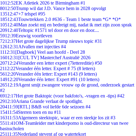
10
12:52
EK Atletiek 2026 te Birmingham #1
80
12:50
Trump wil dat J.D. Vance hem in 2028 opvolgt
135
12:47
+7 telspel #95
185
12:43
Touwtrekken 2.0 #636 - Team 1 beste team *G* *O*
105
12:40
Man zoekt mij en bedreigt mij, nadat ik met zijn zoon sprak
209
12:40
Teltopic #1571 tel door en door en door....
59
12:39
Eeuwig voortleven
72
12:37
Het grote dagelijkse Trump nieuws topic #31
126
12:31
Afvallen met injecties #4
11
12:31
[Dagboek] Veel aan hoofd - Deel 28
160
12:31
[CUL TV] Masterchef Australië 2026
207
12:24
Verander een letter expert (7lettereditie) #50
21
12:22
Verander één letter. Expert # 75 (8 letters)
56
12:20
Verander één letter: Expert #143 (9 letters)
149
12:20
Verander één letter: Expert #91 (10 letters)
265
12:19
Agent smijt zwangere vrouw op de grond, onderzoek gestart
#2
69
12:17
Het grote Baktopic (voor bakfoto's, -vragen en -tips) #42
29
12:10
Ariana Grande verlaat de spotlight.
204
11:59
[RTL] B&B vol liefde 6de seizoen #4
154
11:54
Sterren toen en nu #11
163
11:53
Algemeen steektopic, waar er een steekje los zit #3
55
11:41
OM-Teamleider met kinderporno is oud-directeur van twee
basisscholen
251
11:35
Nederland stevent af op watertekort