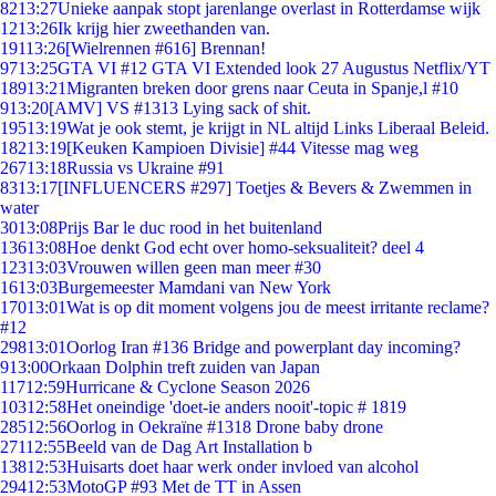
82
13:27
Unieke aanpak stopt jarenlange overlast in Rotterdamse wijk
12
13:26
Ik krijg hier zweethanden van.
191
13:26
[Wielrennen #616] Brennan!
97
13:25
GTA VI #12 GTA VI Extended look 27 Augustus Netflix/YT
189
13:21
Migranten breken door grens naar Ceuta in Spanje,l #10
9
13:20
[AMV] VS #1313 Lying sack of shit.
195
13:19
Wat je ook stemt, je krijgt in NL altijd Links Liberaal Beleid.
182
13:19
[Keuken Kampioen Divisie] #44 Vitesse mag weg
267
13:18
Russia vs Ukraine #91
83
13:17
[INFLUENCERS #297] Toetjes & Bevers & Zwemmen in
water
30
13:08
Prijs Bar le duc rood in het buitenland
136
13:08
Hoe denkt God echt over homo-seksualiteit? deel 4
123
13:03
Vrouwen willen geen man meer #30
16
13:03
Burgemeester Mamdani van New York
170
13:01
Wat is op dit moment volgens jou de meest irritante reclame?
#12
298
13:01
Oorlog Iran #136 Bridge and powerplant day incoming?
9
13:00
Orkaan Dolphin treft zuiden van Japan
117
12:59
Hurricane & Cyclone Season 2026
103
12:58
Het oneindige 'doet-ie anders nooit'-topic # 1819
285
12:56
Oorlog in Oekraïne #1318 Drone baby drone
271
12:55
Beeld van de Dag Art Installation b
138
12:53
Huisarts doet haar werk onder invloed van alcohol
294
12:53
MotoGP #93 Met de TT in Assen