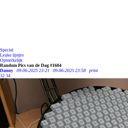
Special
Leuke lijstjes
Opmerkelijk
Random Pics van de Dag #1604
Danny
09-06-2025 23:21
09-06-2025 23:58
print
32
34