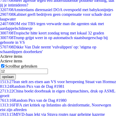
71
07/08
Meer agressie tegen een andersluidende politieke mening, laat
jij je intimideren?
32
07/08
Amsterdams dierenasiel DOA overspoeld met babykonijntjes
29
07/08
Kabinet geeft bedrijven geen compensatie voor schade door
laagwater
24
07/08
OM eist TBS tegen verwarde man die agenten stak met
aardappelschilmesje
30
07/08
Tropische hitte keert zondag terug met lokaal 32 graden
30
07/08
Trump grijpt weer in op automatisch staatsburgerschap bij
geboorte in VS
57
07/08
Dikke Van Dale neemt 'vulvalippen' op: 'stigma op
schaamlippen doorbreken'
Actieve items
Actieve items
Scrollbar gebruiken
opslaan
15
13:27
Iran stelt zes eisen aan VS voor heropening Straat van Hormuz
8
13:24
Random Pics van de Dag #1981
27
13:22
China boekt doorbraak in eigen chipmachines, druk op ASML
groeit
76
13:16
Random Pics van de Dag #1980
13
13:16
FIFA ziet kritiek op Infantino als desinformatie, Noorwegen
eist zijn aftreden
19
13:15
MIVD-baas lekt via Strava routes naar geheime kazerne