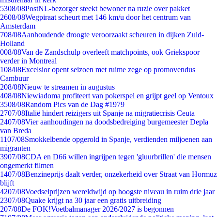
53
08/08
PostNL-bezorger steekt bewoner na ruzie over pakket
26
08/08
Wegpiraat scheurt met 146 km/u door het centrum van
Amsterdam
7
08/08
Aanhoudende droogte veroorzaakt scheuren in dijken Zuid-
Holland
0
08/08
Van de Zandschulp overleeft matchpoints, ook Griekspoor
verder in Montreal
1
08/08
Excelsior opent seizoen met ruime zege op promovendus
Cambuur
2
08/08
Nieuw te streamen in augustus
4
08/08
Niewiadoma profiteert van pokerspel en grijpt geel op Ventoux
35
08/08
Random Pics van de Dag #1979
27
07/08
Italië hindert reizigers uit Spanje na migratiecrisis Ceuta
24
07/08
Vier aanhoudingen na doodsbedreiging burgemeester Depla
van Breda
11
07/08
Smokkelbende opgerold in Spanje, verdienden miljoenen aan
migranten
39
07/08
CDA en D66 willen ingrijpen tegen 'gluurbrillen' die mensen
ongemerkt filmen
14
07/08
Benzineprijs daalt verder, onzekerheid over Straat van Hormuz
blijft
42
07/08
Voedselprijzen wereldwijd op hoogste niveau in ruim drie jaar
23
07/08
Quake krijgt na 30 jaar een gratis uitbreiding
2
07/08
De FOK!Voetbalmanager 2026/2027 is begonnen