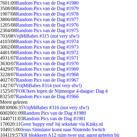
76
01:09
Random Pics van de Dag #1980
35
08/08
Random Pics van de Dag #1979
19
07/08
Random Pics van de Dag #1978
38
06/08
Random Pics van de Dag #1977
12
05/08
Random Pics van de Dag #1976
23
04/08
Random Pics van de Dag #1975
7
03/08
VrijMiBabes #315 (not very sfw!)
41
03/08
Random Pics van de Dag #1974
30
02/08
Random Pics van de Dag #1973
44
01/08
Random Pics van de Dag #1972
49
31/07
Random Pics van de Dag #1971
36
30/07
Random Pics van de Dag #1970
44
29/07
Random Pics van de Dag #1969
32
28/07
Random Pics van de Dag #1968
40
27/07
Random Pics van de Dag #1967
14
27/07
VrijMiBabes #314 (not very sfw!)
15
25/07
FOK!kers lopen de Nijmeegse 4-daagse: Dag 4
83
25/07
Random Pics van de Dag #1966
Meest gelezen
88309
06:35
VrijMiBabes #316 (not very sfw!)
60020
01:09
Random Pics van de Dag #1980
14407
11:03
Random Pics van de Dag #1981
1700
20:11
Geen 'happy end' bij seksdate via Kinky.nl
1049
15:00
Jesus Simulator komt naar Nintendo Switch
1041
19:57
XR blokkeert A12 ruim twee uur, agent gebeten bij