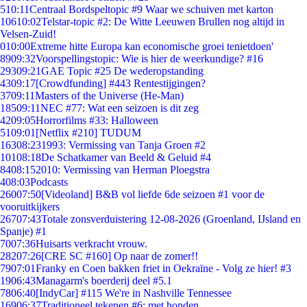
5
10:11
Centraal Bordspeltopic #9 Waar we schuiven met karton
106
10:02
Telstar-topic #2: De Witte Leeuwen Brullen nog altijd in
Velsen-Zuid!
0
10:00
Extreme hitte Europa kan economische groei tenietdoen'
89
09:32
Voorspellingstopic: Wie is hier de weerkundige? #16
293
09:21
GAE Topic #25 De wederopstanding
43
09:17
[Crowdfunding] #443 Rentestijgingen?
37
09:11
Masters of the Universe (He-Man)
185
09:11
NEC #77: Wat een seizoen is dit zeg
42
09:05
Horrorfilms #33: Halloween
51
09:01
[Netflix #210] TUDUM
163
08:23
1993: Vermissing van Tanja Groen #2
101
08:18
De Schatkamer van Beeld & Geluid #4
84
08:15
2010: Vermissing van Herman Ploegstra
4
08:03
Podcasts
260
07:50
[Videoland] B&B vol liefde 6de seizoen #1 voor de
vooruitkijkers
267
07:43
Totale zonsverduistering 12-08-2026 (Groenland, IJsland en
Spanje) #1
70
07:36
Huisarts verkracht vrouw.
282
07:26
[CRE SC #160] Op naar de zomer!!
79
07:01
Franky en Coen bakken friet in Oekraïne - Volg ze hier! #3
19
06:43
Managarm's boerderij deel #5.1
78
06:40
[IndyCar] #115 We're in Nashville Tennessee
169
06:37
Traditioneel tekenen #6; met honden