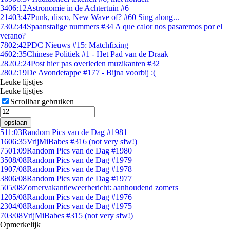
34
06:12
Astronomie in de Achtertuin #6
214
03:47
Punk, disco, New Wave of? #60 Sing along...
73
02:44
Spaanstalige nummers #34 A que calor nos pasaremos por el
verano?
78
02:42
PDC Nieuws #15: Matchfixing
46
02:35
Chinese Politiek #1 - Het Pad van de Draak
282
02:24
Post hier pas overleden muzikanten #32
28
02:19
De Avondetappe #177 - Bijna voorbij :(
Leuke lijstjes
Leuke lijstjes
Scrollbar gebruiken
opslaan
5
11:03
Random Pics van de Dag #1981
16
06:35
VrijMiBabes #316 (not very sfw!)
75
01:09
Random Pics van de Dag #1980
35
08/08
Random Pics van de Dag #1979
19
07/08
Random Pics van de Dag #1978
38
06/08
Random Pics van de Dag #1977
5
05/08
Zomervakantieweerbericht: aanhoudend zomers
12
05/08
Random Pics van de Dag #1976
23
04/08
Random Pics van de Dag #1975
7
03/08
VrijMiBabes #315 (not very sfw!)
Opmerkelijk