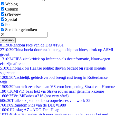
Weblog
Column
(P)review
Special
Poll
Scrollbar gebruiken
opslaan
8
11:03
Random Pics van de Dag #1981
27
10:39
China boekt doorbraak in eigen chipmachines, druk op ASML
groeit
13
10:24
FIFA ziet kritiek op Infantino als desinformatie, Noorwegen
eist zijn aftreden
5
10:03
Inbraak bij Haagse politie: dieven betrapt bij stelen illegale
sigaretten
12
09:50
Nachtelijk gebiedsverbod brengt rust terug in Rotterdamse
wijk
15
09:39
Iran stelt zes eisen aan VS voor heropening Straat van Hormuz
19
07:36
MIVD-baas lekt via Strava routes naar geheime kazerne
16
06:35
VrijMiBabes #316 (not very sfw!)
6
06:30
Trailers kijken: de bioscoopreleases van week 32
76
01:09
Random Pics van de Dag #1980
1
00:01
Uitslag AZ - ADO Den Haag
10
23:46
Hoe 30 landen zich voorbereiden op mogelijke oorlog met