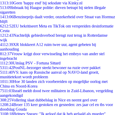
13
13:10
Geen 'happy end' bij seksdate via Kinky.nl
5
13:09
Inbraak bij Haagse politie: dieven betrapt bij stelen illegale
sigaretten
14
13:06
Benzineprijs daalt verder, onzekerheid over Straat van Hormuz
blijft
62
12:52
EU bekritiseert Meta en TikTok om verspreiden desinformatie
Ceuta
12
12:43
Nachtelijk gebiedsverbod brengt rust terug in Rotterdamse
wijk
41
12:39
XR blokkeert A12 ruim twee uur, agent gebeten bij
aanhouding
8
12:37
Vrouw krijgt door verwisseling het embryo van ander stel
ingebracht
11
12:30
Uitslag PSV - Fortuna Sittard
53
11:42
PostNL-bezorger steekt bewoner na ruzie over pakket
51
11:40
VS: kans op Russische aanval op NAVO-land groeit,
munitietekort wordt probleem
10
11:30
Hoe 30 landen zich voorbereiden op mogelijke oorlog met
China en Noord-Korea
75
11:03
Israël meldt dood twee militairen in Zuid-Libanon, vergelding
aangekondigd
3
08:25
Vollering slaat dubbelslag in Nice en neemt geel over
12
08:24
Broer 135 keer gestoken en gesneden: zes jaar cel en tbs voor
doodslag Gouda
31
08:18
Britney Spears: "Ik geloof dat ik heb gefaald als moeder"