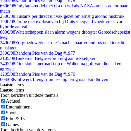
19
07/08
Random Pics van de Dag #1978
66
06/08
Onlyfans-model met G-cup wil als NASA-ambassadeur naar
maan
25
06/08
Huisarts per direct uit vak gezet om ernstig alcoholmisbruik
19
06/08
Drone met explosieven bij Duits vliegveld voedt vrees voor
hybride aanval
60
06/08
Waterschappen slaan alarm wegens droogte: Gereedschapskist
leeg
24
06/08
Zorgmedewerkster die 's nachts haar vriend bezocht terecht
ontslagen
38
06/08
Random Pics van de Dag #1977
21
05/08
Tanken in België wordt nóg aantrekkelijker
34
05/08
Dirk sluit supermarkt op de Wallen na golf van diefstal en
agressie
12
05/08
Random Pics van de Dag #1976
6
04/08
Kraftwerk brengt ruimteschip terug naar Eindhoven
Laatste items
Laatste items
Toon berichten uit deze thema's
Actueel
Entertainment
Sport
Film & Tv
Games
Toon berichten van deze types