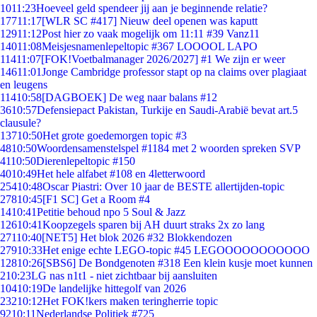
10
11:23
Hoeveel geld spendeer jij aan je beginnende relatie?
177
11:17
[WLR SC #417] Nieuw deel openen was kaputt
129
11:12
Post hier zo vaak mogelijk om 11:11 #39 Vanz11
140
11:08
Meisjesnamenlepeltopic #367 LOOOOL LAPO
114
11:07
[FOK!Voetbalmanager 2026/2027] #1 We zijn er weer
146
11:01
Jonge Cambridge professor stapt op na claims over plagiaat
en leugens
114
10:58
[DAGBOEK] De weg naar balans #12
36
10:57
Defensiepact Pakistan, Turkije en Saudi-Arabië bevat art.5
clausule?
137
10:50
Het grote goedemorgen topic #3
48
10:50
Woordensamenstelspel #1184 met 2 woorden spreken SVP
41
10:50
Dierenlepeltopic #150
40
10:49
Het hele alfabet #108 en 4letterwoord
254
10:48
Oscar Piastri: Over 10 jaar de BESTE allertijden-topic
278
10:45
[F1 SC] Get a Room #4
14
10:41
Petitie behoud npo 5 Soul & Jazz
126
10:41
Koopzegels sparen bij AH duurt straks 2x zo lang
271
10:40
[NET5] Het blok 2026 #32 Blokkendozen
279
10:33
Het enige echte LEGO-topic #45 LEGOOOOOOOOOOO
128
10:26
[SBS6] De Bondgenoten #318 Een klein kusje moet kunnen
2
10:23
LG nas n1t1 - niet zichtbaar bij aansluiten
104
10:19
De landelijke hittegolf van 2026
232
10:12
Het FOK!kers maken teringherrie topic
92
10:11
Nederlandse Politiek #725