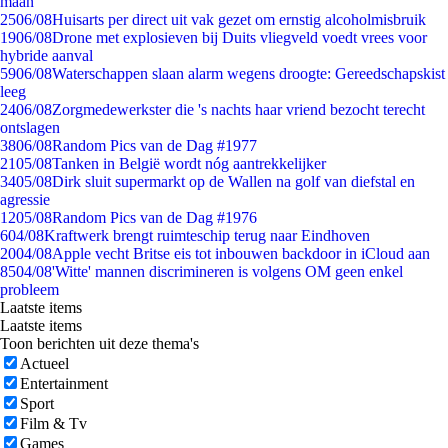
maan
25
06/08
Huisarts per direct uit vak gezet om ernstig alcoholmisbruik
19
06/08
Drone met explosieven bij Duits vliegveld voedt vrees voor
hybride aanval
59
06/08
Waterschappen slaan alarm wegens droogte: Gereedschapskist
leeg
24
06/08
Zorgmedewerkster die 's nachts haar vriend bezocht terecht
ontslagen
38
06/08
Random Pics van de Dag #1977
21
05/08
Tanken in België wordt nóg aantrekkelijker
34
05/08
Dirk sluit supermarkt op de Wallen na golf van diefstal en
agressie
12
05/08
Random Pics van de Dag #1976
6
04/08
Kraftwerk brengt ruimteschip terug naar Eindhoven
20
04/08
Apple vecht Britse eis tot inbouwen backdoor in iCloud aan
85
04/08
'Witte' mannen discrimineren is volgens OM geen enkel
probleem
Laatste items
Laatste items
Toon berichten uit deze thema's
Actueel
Entertainment
Sport
Film & Tv
Games