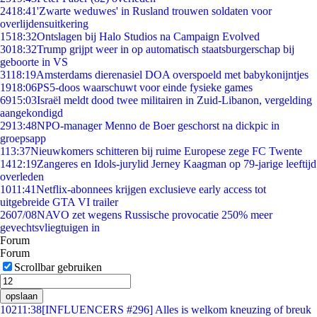
24
18:41
'Zwarte weduwes' in Rusland trouwen soldaten voor
overlijdensuitkering
15
18:32
Ontslagen bij Halo Studios na Campaign Evolved
30
18:32
Trump grijpt weer in op automatisch staatsburgerschap bij
geboorte in VS
31
18:19
Amsterdams dierenasiel DOA overspoeld met babykonijntjes
19
18:06
PS5-doos waarschuwt voor einde fysieke games
69
15:03
Israël meldt dood twee militairen in Zuid-Libanon, vergelding
aangekondigd
29
13:48
NPO-manager Menno de Boer geschorst na dickpic in
groepsapp
1
13:37
Nieuwkomers schitteren bij ruime Europese zege FC Twente
14
12:19
Zangeres en Idols-jurylid Jerney Kaagman op 79-jarige leeftijd
overleden
10
11:41
Netflix-abonnees krijgen exclusieve early access tot
uitgebreide GTA VI trailer
26
07/08
NAVO zet wegens Russische provocatie 250% meer
gevechtsvliegtuigen in
Forum
Forum
Scrollbar gebruiken
opslaan
102
11:38
[INFLUENCERS #296] Alles is welkom kneuzing of breuk