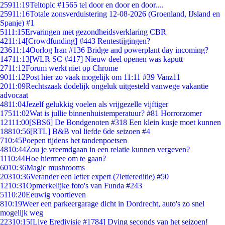
259
11:19
Teltopic #1565 tel door en door en door....
259
11:16
Totale zonsverduistering 12-08-2026 (Groenland, IJsland en
Spanje) #1
51
11:15
Ervaringen met gezondheidsverklaring CBR
42
11:14
[Crowdfunding] #443 Rentestijgingen?
236
11:14
Oorlog Iran #136 Bridge and powerplant day incoming?
147
11:13
[WLR SC #417] Nieuw deel openen was kaputt
27
11:12
Forum werkt niet op Chrome
90
11:12
Post hier zo vaak mogelijk om 11:11 #39 Vanz11
20
11:09
Rechtszaak dodelijk ongeluk uitgesteld vanwege vakantie
advocaat
48
11:04
Jezelf gelukkig voelen als vrijgezelle vijftiger
175
11:02
Wat is jullie binnenhuistemperatuur? #81 Horrorzomer
121
11:00
[SBS6] De Bondgenoten #318 Een klein kusje moet kunnen
188
10:56
[RTL] B&B vol liefde 6de seizoen #4
7
10:45
Poepen tijdens het tandenpoetsen
48
10:44
Zou je vreemdgaan in een relatie kunnen vergeven?
11
10:44
Hoe hiermee om te gaan?
60
10:36
Magic mushrooms
203
10:36
Verander een letter expert (7lettereditie) #50
12
10:31
Opmerkelijke foto's van Funda #243
51
10:20
Eeuwig voortleven
8
10:19
Weer een parkeergarage dicht in Dordrecht, auto's zo snel
mogelijk weg
223
10:15
[Live Eredivisie #1784] Dying seconds van het seizoen!