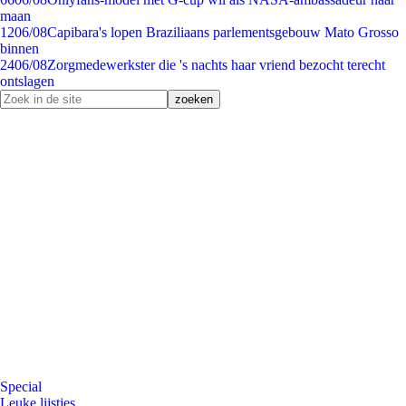
maan
12
06/08
Capibara's lopen Braziliaans parlementsgebouw Mato Grosso
binnen
24
06/08
Zorgmedewerkster die 's nachts haar vriend bezocht terecht
ontslagen
Special
Leuke lijstjes