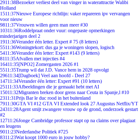
29
11:38
Bezoeker verliest deel van vinger in waterattractie Walibi
Holland
15
11:37
Nieuwe Europese richtlijn: vaker repareren ipv vervangen
voor nieuw
98
11:37
Vrouwen willen geen man meer #30
103
11:36
Roddelpraat onder vuur: ongepaste opmerkingen
minderjarigen deel 2
19
11:36
Verander één letter. Expert # 75 (8 letters)
55
11:36
Woningtekort: dus ga je woningen slopen, logisch
54
11:36
Verander één letter: Expert #143 (9 letters)
81
11:35
Afvallen met injecties #4
164
11:35
[NPO2] Zomergasten 2026 #1
55
11:35
Trump wil dat J.D. Vance hem in 2028 opvolgt
296
11:34
[Dagboek] Veel aan hoofd - Deel 27
147
11:34
Verander één letter: Expert #91 (10 letters)
251
11:33
Afbeeldingen die je gemaakt hebt met AI
150
11:32
Migranten breken door grens naar Ceuta in Spanje,l #10
23
11:31
Prijs Bar le duc rood in het buitenland
79
11:30
GTA VI #12 GTA VI Extended look 27 Augustus Netflix/YT
243
11:28
Agent smijt zwangere vrouw op de grond, onderzoek gestart
#2
127
11:26
Jonge Cambridge professor stapt op na claims over plagiaat
en leugens
90
11:23
Nederlandse Politiek #725
83
11:23
Wat koopt 1000 euro in jouw hobby?