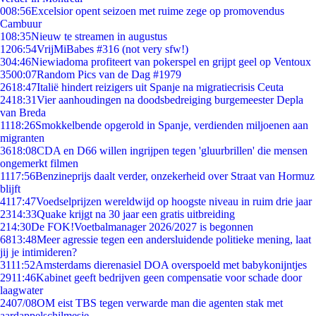
0
08:56
Excelsior opent seizoen met ruime zege op promovendus
Cambuur
1
08:35
Nieuw te streamen in augustus
12
06:54
VrijMiBabes #316 (not very sfw!)
3
04:46
Niewiadoma profiteert van pokerspel en grijpt geel op Ventoux
35
00:07
Random Pics van de Dag #1979
26
18:47
Italië hindert reizigers uit Spanje na migratiecrisis Ceuta
24
18:31
Vier aanhoudingen na doodsbedreiging burgemeester Depla
van Breda
11
18:26
Smokkelbende opgerold in Spanje, verdienden miljoenen aan
migranten
36
18:08
CDA en D66 willen ingrijpen tegen 'gluurbrillen' die mensen
ongemerkt filmen
11
17:56
Benzineprijs daalt verder, onzekerheid over Straat van Hormuz
blijft
41
17:47
Voedselprijzen wereldwijd op hoogste niveau in ruim drie jaar
23
14:33
Quake krijgt na 30 jaar een gratis uitbreiding
2
14:30
De FOK!Voetbalmanager 2026/2027 is begonnen
68
13:48
Meer agressie tegen een andersluidende politieke mening, laat
jij je intimideren?
31
11:52
Amsterdams dierenasiel DOA overspoeld met babykonijntjes
29
11:46
Kabinet geeft bedrijven geen compensatie voor schade door
laagwater
24
07/08
OM eist TBS tegen verwarde man die agenten stak met
aardappelschilmesje