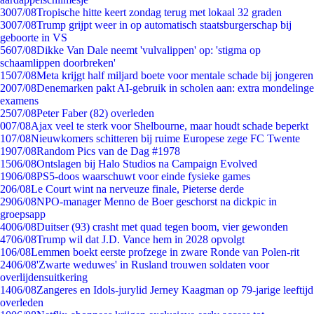
30
07/08
Tropische hitte keert zondag terug met lokaal 32 graden
30
07/08
Trump grijpt weer in op automatisch staatsburgerschap bij
geboorte in VS
56
07/08
Dikke Van Dale neemt 'vulvalippen' op: 'stigma op
schaamlippen doorbreken'
15
07/08
Meta krijgt half miljard boete voor mentale schade bij jongeren
20
07/08
Denemarken pakt AI-gebruik in scholen aan: extra mondelinge
examens
25
07/08
Peter Faber (82) overleden
0
07/08
Ajax veel te sterk voor Shelbourne, maar houdt schade beperkt
1
07/08
Nieuwkomers schitteren bij ruime Europese zege FC Twente
19
07/08
Random Pics van de Dag #1978
15
06/08
Ontslagen bij Halo Studios na Campaign Evolved
19
06/08
PS5-doos waarschuwt voor einde fysieke games
2
06/08
Le Court wint na nerveuze finale, Pieterse derde
29
06/08
NPO-manager Menno de Boer geschorst na dickpic in
groepsapp
40
06/08
Duitser (93) crasht met quad tegen boom, vier gewonden
47
06/08
Trump wil dat J.D. Vance hem in 2028 opvolgt
1
06/08
Lemmen boekt eerste profzege in zware Ronde van Polen-rit
24
06/08
'Zwarte weduwes' in Rusland trouwen soldaten voor
overlijdensuitkering
14
06/08
Zangeres en Idols-jurylid Jerney Kaagman op 79-jarige leeftijd
overleden