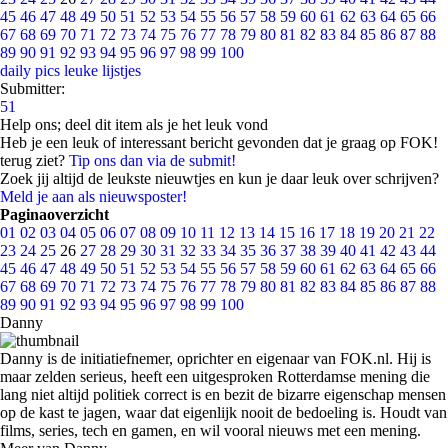
45
46
47
48
49
50
51
52
53
54
55
56
57
58
59
60
61
62
63
64
65
66
67
68
69
70
71
72
73
74
75
76
77
78
79
80
81
82
83
84
85
86
87
88
89
90
91
92
93
94
95
96
97
98
99
100
daily pics
leuke lijstjes
Submitter:
51
Help ons; deel dit item als je het leuk vond
Heb je een leuk of interessant bericht gevonden dat je graag op FOK!
terug ziet?
Tip ons dan via de submit!
Zoek jij altijd de leukste nieuwtjes en kun je daar leuk over schrijven?
Meld je aan als nieuwsposter!
Paginaoverzicht
01
02
03
04
05
06
07
08
09
10
11
12
13
14
15
16
17
18
19
20
21
22
23
24
25
26
27
28
29
30
31
32
33
34
35
36
37
38
39
40
41
42
43
44
45
46
47
48
49
50
51
52
53
54
55
56
57
58
59
60
61
62
63
64
65
66
67
68
69
70
71
72
73
74
75
76
77
78
79
80
81
82
83
84
85
86
87
88
89
90
91
92
93
94
95
96
97
98
99
100
Danny
Danny is de initiatiefnemer, oprichter en eigenaar van FOK.nl. Hij is
maar zelden serieus, heeft een uitgesproken Rotterdamse mening die
lang niet altijd politiek correct is en bezit de bizarre eigenschap mensen
op de kast te jagen, waar dat eigenlijk nooit de bedoeling is. Houdt van
films, series, tech en gamen, en wil vooral nieuws met een mening.