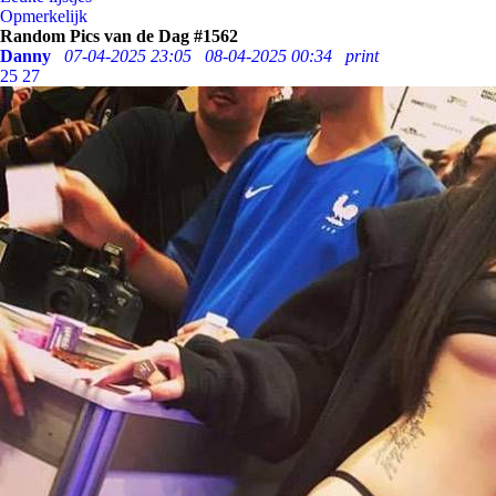
Opmerkelijk
Random Pics van de Dag #1562
Danny
07-04-2025 23:05
08-04-2025 00:34
print
25
27