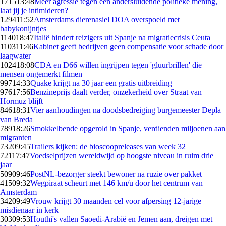
1715
13:48
Meer agressie tegen een andersluidende politieke mening,
laat jij je intimideren?
1294
11:52
Amsterdams dierenasiel DOA overspoeld met
babykonijntjes
1140
18:47
Italië hindert reizigers uit Spanje na migratiecrisis Ceuta
1103
11:46
Kabinet geeft bedrijven geen compensatie voor schade door
laagwater
1024
18:08
CDA en D66 willen ingrijpen tegen 'gluurbrillen' die
mensen ongemerkt filmen
997
14:33
Quake krijgt na 30 jaar een gratis uitbreiding
976
17:56
Benzineprijs daalt verder, onzekerheid over Straat van
Hormuz blijft
846
18:31
Vier aanhoudingen na doodsbedreiging burgemeester Depla
van Breda
789
18:26
Smokkelbende opgerold in Spanje, verdienden miljoenen aan
migranten
732
09:45
Trailers kijken: de bioscoopreleases van week 32
721
17:47
Voedselprijzen wereldwijd op hoogste niveau in ruim drie
jaar
509
09:46
PostNL-bezorger steekt bewoner na ruzie over pakket
415
09:32
Wegpiraat scheurt met 146 km/u door het centrum van
Amsterdam
342
09:49
Vrouw krijgt 30 maanden cel voor afpersing 12-jarige
misdienaar in kerk
303
09:53
Houthi's vallen Saoedi-Arabië en Jemen aan, dreigen met