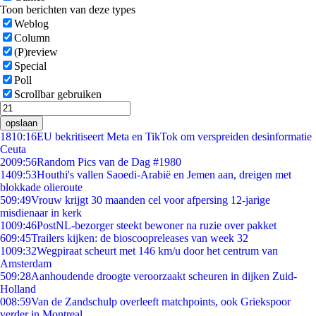
Toon berichten van deze types
Weblog
Column
(P)review
Special
Poll
Scrollbar gebruiken
opslaan
18
10:16
EU bekritiseert Meta en TikTok om verspreiden desinformatie
Ceuta
20
09:56
Random Pics van de Dag #1980
14
09:53
Houthi's vallen Saoedi-Arabië en Jemen aan, dreigen met
blokkade olieroute
5
09:49
Vrouw krijgt 30 maanden cel voor afpersing 12-jarige
misdienaar in kerk
10
09:46
PostNL-bezorger steekt bewoner na ruzie over pakket
6
09:45
Trailers kijken: de bioscoopreleases van week 32
10
09:32
Wegpiraat scheurt met 146 km/u door het centrum van
Amsterdam
5
09:28
Aanhoudende droogte veroorzaakt scheuren in dijken Zuid-
Holland
0
08:59
Van de Zandschulp overleeft matchpoints, ook Griekspoor
verder in Montreal