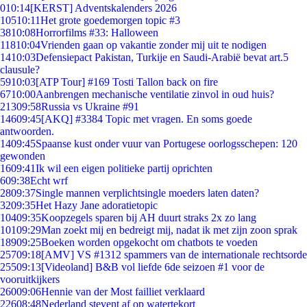
0
10:14
[KERST] Adventskalenders 2026
105
10:11
Het grote goedemorgen topic #3
38
10:08
Horrorfilms #33: Halloween
118
10:04
Vrienden gaan op vakantie zonder mij uit te nodigen
14
10:03
Defensiepact Pakistan, Turkije en Saudi-Arabië bevat art.5
clausule?
59
10:03
[ATP Tour] #169 Tosti Tallon back on fire
67
10:00
Aanbrengen mechanische ventilatie zinvol in oud huis?
213
09:58
Russia vs Ukraine #91
146
09:45
[AKQ] #3384 Topic met vragen. En soms goede
antwoorden.
14
09:45
Spaanse kust onder vuur van Portugese oorlogsschepen: 120
gewonden
16
09:41
Ik wil een eigen politieke partij oprichten
6
09:38
Echt wrf
28
09:37
Single mannen verplichtsingle moeders laten daten?
32
09:35
Het Hazy Jane adoratietopic
104
09:35
Koopzegels sparen bij AH duurt straks 2x zo lang
101
09:29
Man zoekt mij en bedreigt mij, nadat ik met zijn zoon sprak
189
09:25
Boeken worden opgekocht om chatbots te voeden
257
09:18
[AMV] VS #1312 spammers van de internationale rechtsorde
255
09:13
[Videoland] B&B vol liefde 6de seizoen #1 voor de
vooruitkijkers
260
09:06
Hennie van der Most failliet verklaard
226
08:48
Nederland stevent af op watertekort