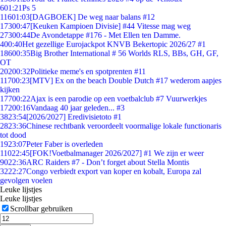
6
01:21
Ps 5
116
01:03
[DAGBOEK] De weg naar balans #12
173
00:47
[Keuken Kampioen Divisie] #44 Vitesse mag weg
273
00:44
De Avondetappe #176 - Met Ellen ten Damme.
4
00:40
Het gezellige Eurojackpot KNVB Bekertopic 2026/27 #1
186
00:35
Big Brother International # 56 Worlds RLS, BBs, GH, GF,
OT
202
00:32
Politieke meme's en spotprenten #11
117
00:23
[MTV] Ex on the beach Double Dutch #17 wederom aapjes
kijken
177
00:22
Ajax is een parodie op een voetbalclub #7 Vuurwerkjes
172
00:16
Vandaag 40 jaar geleden... #3
38
23:54
[2026/2027] Eredivisietoto #1
28
23:36
Chinese rechtbank veroordeelt voormalige lokale functionaris
tot dood
19
23:07
Peter Faber is overleden
110
22:45
[FOK!Voetbalmanager 2026/2027] #1 We zijn er weer
90
22:36
ARC Raiders #7 - Don’t forget about Stella Montis
32
22:27
Congo verbiedt export van koper en kobalt, Europa zal
gevolgen voelen
Leuke lijstjes
Leuke lijstjes
Scrollbar gebruiken