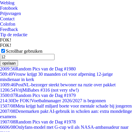
Weblog
Fotoboek
Prijsvragen
Contact
Colofon
Feedback
Tip de redactie
FOK!
FOK!
Scrollbar gebruiken
opslaan
20
09:56
Random Pics van de Dag #1980
5
09:49
Vrouw krijgt 30 maanden cel voor afpersing 12-jarige
misdienaar in kerk
10
09:46
PostNL-bezorger steekt bewoner na ruzie over pakket
12
06:54
VrijMiBabes #316 (not very sfw!)
35
00:07
Random Pics van de Dag #1979
2
14:30
De FOK!Voetbalmanager 2026/2027 is begonnen
15
07/08
Meta krijgt half miljard boete voor mentale schade bij jongeren
20
07/08
Denemarken pakt AI-gebruik in scholen aan: extra mondelinge
examens
19
07/08
Random Pics van de Dag #1978
66
06/08
Onlyfans-model met G-cup wil als NASA-ambassadeur naar