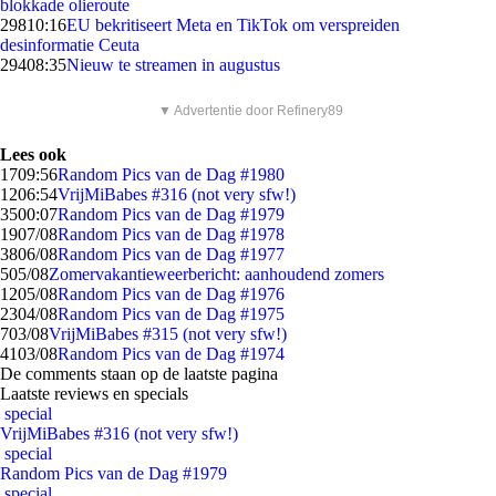
blokkade olieroute
298
10:16
EU bekritiseert Meta en TikTok om verspreiden
desinformatie Ceuta
294
08:35
Nieuw te streamen in augustus
▼ Advertentie door Refinery89
Lees ook
17
09:56
Random Pics van de Dag #1980
12
06:54
VrijMiBabes #316 (not very sfw!)
35
00:07
Random Pics van de Dag #1979
19
07/08
Random Pics van de Dag #1978
38
06/08
Random Pics van de Dag #1977
5
05/08
Zomervakantieweerbericht: aanhoudend zomers
12
05/08
Random Pics van de Dag #1976
23
04/08
Random Pics van de Dag #1975
7
03/08
VrijMiBabes #315 (not very sfw!)
41
03/08
Random Pics van de Dag #1974
De comments staan op de laatste pagina
Laatste reviews en specials
special
VrijMiBabes #316 (not very sfw!)
special
Random Pics van de Dag #1979
special