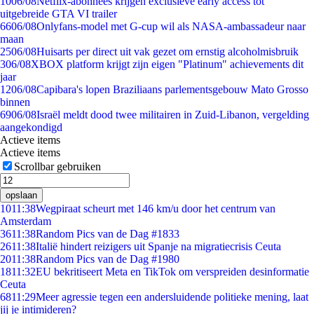
10
06/08
Netflix-abonnees krijgen exclusieve early access tot
uitgebreide GTA VI trailer
66
06/08
Onlyfans-model met G-cup wil als NASA-ambassadeur naar
maan
25
06/08
Huisarts per direct uit vak gezet om ernstig alcoholmisbruik
3
06/08
XBOX platform krijgt zijn eigen "Platinum" achievements dit
jaar
12
06/08
Capibara's lopen Braziliaans parlementsgebouw Mato Grosso
binnen
69
06/08
Israël meldt dood twee militairen in Zuid-Libanon, vergelding
aangekondigd
Actieve items
Actieve items
Scrollbar gebruiken
opslaan
10
11:38
Wegpiraat scheurt met 146 km/u door het centrum van
Amsterdam
36
11:38
Random Pics van de Dag #1833
26
11:38
Italië hindert reizigers uit Spanje na migratiecrisis Ceuta
20
11:38
Random Pics van de Dag #1980
18
11:32
EU bekritiseert Meta en TikTok om verspreiden desinformatie
Ceuta
68
11:29
Meer agressie tegen een andersluidende politieke mening, laat
jij je intimideren?