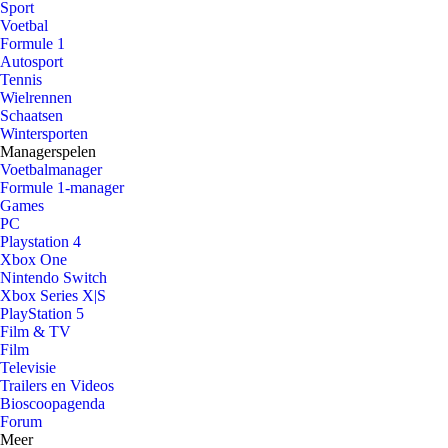
Sport
Voetbal
Formule 1
Autosport
Tennis
Wielrennen
Schaatsen
Wintersporten
Managerspelen
Voetbalmanager
Formule 1-manager
Games
PC
Playstation 4
Xbox One
Nintendo Switch
Xbox Series X|S
PlayStation 5
Film & TV
Film
Televisie
Trailers en Videos
Bioscoopagenda
Forum
Meer