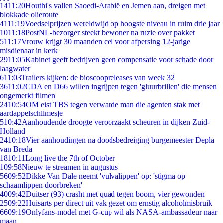
14
11:20
Houthi's vallen Saoedi-Arabië en Jemen aan, dreigen met
blokkade olieroute
41
11:19
Voedselprijzen wereldwijd op hoogste niveau in ruim drie jaar
10
11:18
PostNL-bezorger steekt bewoner na ruzie over pakket
5
11:17
Vrouw krijgt 30 maanden cel voor afpersing 12-jarige
misdienaar in kerk
29
11:05
Kabinet geeft bedrijven geen compensatie voor schade door
laagwater
6
11:03
Trailers kijken: de bioscoopreleases van week 32
36
11:02
CDA en D66 willen ingrijpen tegen 'gluurbrillen' die mensen
ongemerkt filmen
24
10:54
OM eist TBS tegen verwarde man die agenten stak met
aardappelschilmesje
5
10:42
Aanhoudende droogte veroorzaakt scheuren in dijken Zuid-
Holland
24
10:18
Vier aanhoudingen na doodsbedreiging burgemeester Depla
van Breda
18
10:11
Long live the 7th of October
1
09:58
Nieuw te streamen in augustus
56
09:52
Dikke Van Dale neemt 'vulvalippen' op: 'stigma op
schaamlippen doorbreken'
40
09:42
Duitser (93) crasht met quad tegen boom, vier gewonden
25
09:22
Huisarts per direct uit vak gezet om ernstig alcoholmisbruik
66
09:19
Onlyfans-model met G-cup wil als NASA-ambassadeur naar
maan