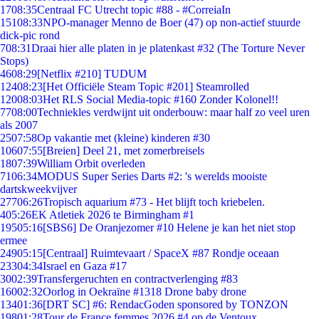
17
08:35
Centraal FC Utrecht topic #88 - #CorreiaIn
151
08:33
NPO-manager Menno de Boer (47) op non-actief stuurde
dick-pic rond
7
08:31
Draai hier alle platen in je platenkast #32 (The Torture Never
Stops)
46
08:29
[Netflix #210] TUDUM
124
08:23
[Het Officiële Steam Topic #201] Steamrolled
120
08:03
Het RLS Social Media-topic #160 Zonder Kolonel!!
77
08:00
Techniekles verdwijnt uit onderbouw: maar half zo veel uren
als 2007
25
07:58
Op vakantie met (kleine) kinderen #30
106
07:55
[Breien] Deel 21, met zomerbreisels
18
07:39
William Orbit overleden
71
06:34
MODUS Super Series Darts #2: 's werelds mooiste
dartskweekvijver
277
06:26
Tropisch aquarium #73 - Het blijft toch kriebelen.
4
05:26
EK Atletiek 2026 te Birmingham #1
195
05:16
[SBS6] De Oranjezomer #10 Helene je kan het niet stop
ermee
249
05:15
[Centraal] Ruimtevaart / SpaceX #87 Rondje oceaan
233
04:34
Israel en Gaza #17
30
02:39
Transfergeruchten en contractverlenging #83
160
02:32
Oorlog in Oekraïne #1318 Drone baby drone
134
01:36
[DRT SC] #6: RendacGoden sponsored by TONZON
198
01:28
Tour de France femmes 2026 #4 op de Ventoux