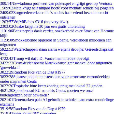
3
09:14
Niewiadoma profiteert van pokerspel en grijpt geel op Ventoux
15
09:02
Meta krijgt half miljard boete voor mentale schade bij jongeren
24
09:02
Zorgmedewerkster die 's nachts haar vriend bezocht terecht
ontslagen
12
03:57
VrijMiBabes #316 (not very sfw!)
23
03:02
Quake krijgt na 30 jaar een gratis uitbreiding
11
01:06
Benzineprijs daalt verder, onzekerheid over Straat van Hormuz
blijft
11
23:30
Smokkelbende opgerold in Spanje, verdienden miljoenen aan
migranten
59
22:53
Waterschappen slaan alarm wegens droogte: Gereedschapskist
leeg
47
22:43
Trump wil dat J.D. Vance hem in 2028 opvolgt
34
22:32
Ceuta-leider noemt Marokkaanse grensaanval door migranten
'gruweldaad'
38
22:29
Random Pics van de Dag #1977
38
22:28
Spaanse politie: minstens tien voor terrorisme veroordeelden
onder migranten Ceuta
30
22:20
Tropische hitte keert zondag terug met lokaal 32 graden
46
21:30
Spoedberaad EU na crisis Ceuta, moeten we onze
buitengrenzen beter bewaken?
20
21:01
Denemarken pakt AI-gebruik in scholen aan: extra mondelinge
examens
35
19:58
Random Pics van de Dag #1979
25
19:43
Peter Faber (82) overleden