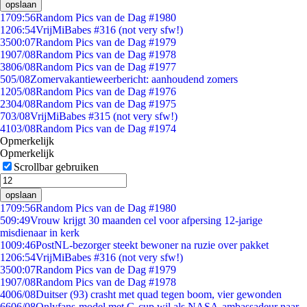
opslaan
17
09:56
Random Pics van de Dag #1980
12
06:54
VrijMiBabes #316 (not very sfw!)
35
00:07
Random Pics van de Dag #1979
19
07/08
Random Pics van de Dag #1978
38
06/08
Random Pics van de Dag #1977
5
05/08
Zomervakantieweerbericht: aanhoudend zomers
12
05/08
Random Pics van de Dag #1976
23
04/08
Random Pics van de Dag #1975
7
03/08
VrijMiBabes #315 (not very sfw!)
41
03/08
Random Pics van de Dag #1974
Opmerkelijk
Opmerkelijk
Scrollbar gebruiken
opslaan
17
09:56
Random Pics van de Dag #1980
5
09:49
Vrouw krijgt 30 maanden cel voor afpersing 12-jarige
misdienaar in kerk
10
09:46
PostNL-bezorger steekt bewoner na ruzie over pakket
12
06:54
VrijMiBabes #316 (not very sfw!)
35
00:07
Random Pics van de Dag #1979
19
07/08
Random Pics van de Dag #1978
40
06/08
Duitser (93) crasht met quad tegen boom, vier gewonden
66
06/08
Onlyfans-model met G-cup wil als NASA-ambassadeur naar