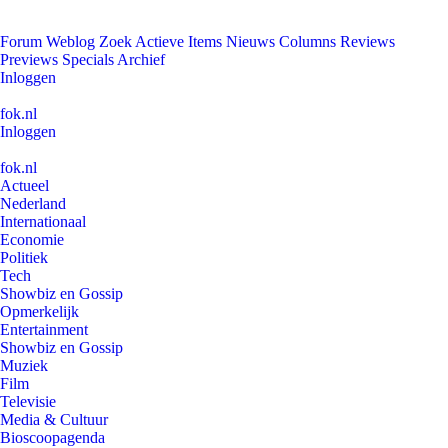
Forum
Weblog
Zoek
Actieve Items
Nieuws
Columns
Reviews
Previews
Specials
Archief
Inloggen
fok.nl
Inloggen
fok.nl
Actueel
Nederland
Internationaal
Economie
Politiek
Tech
Showbiz en Gossip
Opmerkelijk
Entertainment
Showbiz en Gossip
Muziek
Film
Televisie
Media & Cultuur
Bioscoopagenda