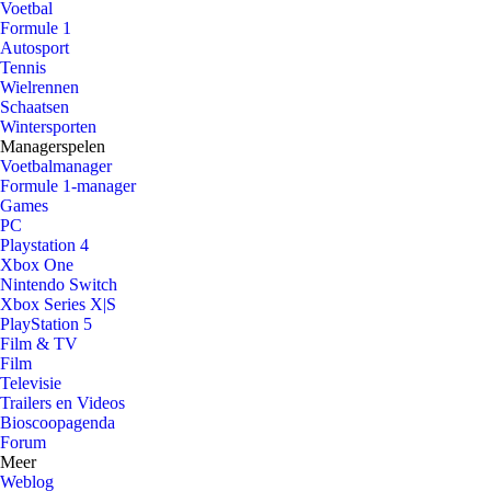
Voetbal
Formule 1
Autosport
Tennis
Wielrennen
Schaatsen
Wintersporten
Managerspelen
Voetbalmanager
Formule 1-manager
Games
PC
Playstation 4
Xbox One
Nintendo Switch
Xbox Series X|S
PlayStation 5
Film & TV
Film
Televisie
Trailers en Videos
Bioscoopagenda
Forum
Meer
Weblog