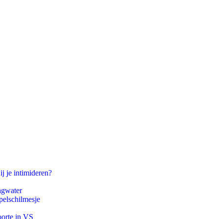
ij je intimideren?
agwater
pelschilmesje
oorte in VS