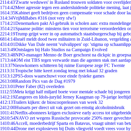
21
14:43
'Zwarte weduwes' in Rusland trouwen soldaten voor overlijden
17
14:42
Meer agressie tegen een andersluidende politieke mening, laat j
16
14:35
Kabinet geeft bedrijven geen compensatie voor schade door la
3
14:34
VrijMiBabes #316 (not very sfw!)
17
14:21
Denemarken pakt AI-gebruik in scholen aan: extra mondeling
35
14:21
Spaanse politie: minstens tien voor terrorisme veroordeelden 
22
14:19
Trump grijpt weer in op automatisch staatsburgerschap bij geb
68
14:14
Israël meldt dood twee militairen in Zuid-Libanon, vergeldin
43
14:01
Dikke Van Dale neemt 'vulvalippen' op: 'stigma op schaamlip
14
13:49
Ontslagen bij Halo Studios na Campaign Evolved
29
13:48
NPO-manager Menno de Boer geschorst na dickpic in groeps
17
13:44
OM eist TBS tegen verwarde man die agenten stak met aardap
1
13:37
Nieuwkomers schitteren bij ruime Europese zege FC Twente
21
13:31
Tropische hitte keert zondag terug met lokaal 32 graden
15
13:12
PS5-doos waarschuwt voor einde fysieke games
26
13:08
Random Pics van de Dag #1979
22
13:01
Peter Faber (82) overleden
11
12:55
Meta krijgt half miljard boete voor mentale schade bij jongeren
14
12:19
Zangeres en Idols-jurylid Jerney Kaagman op 79-jarige leeftij
4
12:13
Trailers kijken: de bioscoopreleases van week 32
24
12:00
Huisarts per direct uit vak gezet om ernstig alcoholmisbruik
10
11:41
Netflix-abonnees krijgen exclusieve early access tot uitgebreid
26
10:54
NAVO zet wegens Russische provocatie 250% meer gevechtsvl
14
10:46
Accell, moederbedrijf Sparta en Batavus, vraagt uitstel van bet
19
10:44
Drone met explosieven bij Duits vliegveld voedt vrees voor hy