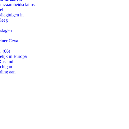
duurzaamheidsclaims
el
iegtuigen in
 leeg
tslagen
rtner Ceva
. (66)
lijk in Europa
Rusland
ichigan
aling aan