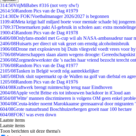
3
14:50
VrijMiBabes #316 (not very sfw!)
26
14:50
Random Pics van de Dag #1979
2
14:30
De FOK!Voetbalmanager 2026/2027 is begonnen
11
09:40
Meta krijgt half miljard boete voor mentale schade bij jongeren
17
09:37
Denemarken pakt AI-gebruik in scholen aan: extra mondeling
19
00:45
Random Pics van de Dag #1978
64
06/08
Onlyfans-model met G-cup wil als NASA-ambassadeur naar 
24
06/08
Huisarts per direct uit vak gezet om ernstig alcoholmisbruik
19
06/08
Drone met explosieven bij Duits vliegveld voedt vrees voor hy
57
06/08
Waterschappen slaan alarm wegens droogte: Gereedschapskist
23
06/08
Zorgmedewerkster die 's nachts haar vriend bezocht terecht on
37
06/08
Random Pics van de Dag #1977
21
05/08
Tanken in België wordt nóg aantrekkelijker
34
05/08
Dirk sluit supermarkt op de Wallen na golf van diefstal en agre
12
05/08
Random Pics van de Dag #1976
6
04/08
Kraftwerk brengt ruimteschip terug naar Eindhoven
20
04/08
Apple vecht Britse eis tot inbouwen backdoor in iCloud aan
85
04/08
'Witte' mannen discrimineren is volgens OM geen enkel probl
30
04/08
Ceuta-leider noemt Marokkaanse grensaanval door migranten 
6
04/08
Grote natuurbrand Boschhuizerbergen groeit naar 100 hectare
6
04/08
FOK! was even down
Laatste items
Laatste items
Toon berichten uit deze thema's