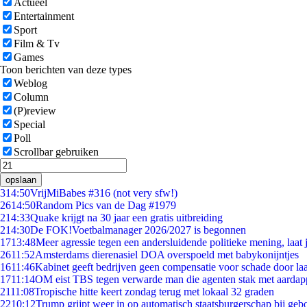
Actueel
Entertainment
Sport
Film & Tv
Games
Toon berichten van deze types
Weblog
Column
(P)review
Special
Poll
Scrollbar gebruiken
opslaan
3
14:50
VrijMiBabes #316 (not very sfw!)
26
14:50
Random Pics van de Dag #1979
2
14:33
Quake krijgt na 30 jaar een gratis uitbreiding
2
14:30
De FOK!Voetbalmanager 2026/2027 is begonnen
17
13:48
Meer agressie tegen een andersluidende politieke mening, laat j
26
11:52
Amsterdams dierenasiel DOA overspoeld met babykonijntjes
16
11:46
Kabinet geeft bedrijven geen compensatie voor schade door la
17
11:14
OM eist TBS tegen verwarde man die agenten stak met aardap
21
11:08
Tropische hitte keert zondag terug met lokaal 32 graden
22
10:12
Trump grijpt weer in op automatisch staatsburgerschap bij geb