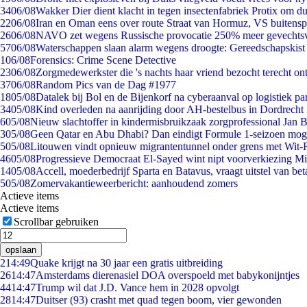
34
06/08
Wakker Dier dient klacht in tegen insectenfabriek Protix om 
22
06/08
Iran en Oman eens over route Straat van Hormuz, VS buitensp
26
06/08
NAVO zet wegens Russische provocatie 250% meer gevechtsvl
57
06/08
Waterschappen slaan alarm wegens droogte: Gereedschapskist
1
06/08
Forensics: Crime Scene Detective
23
06/08
Zorgmedewerkster die 's nachts haar vriend bezocht terecht on
37
06/08
Random Pics van de Dag #1977
18
05/08
Datalek bij Bol en de Bijenkorf na cyberaanval op logistiek pa
34
05/08
Kind overleden na aanrijding door AH-bestelbus in Dordrecht
6
05/08
Nieuw slachtoffer in kindermisbruikzaak zorgprofessional Jan B
3
05/08
Geen Qatar en Abu Dhabi? Dan eindigt Formule 1-seizoen moge
5
05/08
Litouwen vindt opnieuw migrantentunnel onder grens met Wit-
46
05/08
Progressieve Democraat El-Sayed wint nipt voorverkiezing M
14
05/08
Accell, moederbedrijf Sparta en Batavus, vraagt uitstel van bet
5
05/08
Zomervakantieweerbericht: aanhoudend zomers
Actieve items
Actieve items
Scrollbar gebruiken
opslaan
2
14:49
Quake krijgt na 30 jaar een gratis uitbreiding
26
14:47
Amsterdams dierenasiel DOA overspoeld met babykonijntjes
44
14:47
Trump wil dat J.D. Vance hem in 2028 opvolgt
28
14:47
Duitser (93) crasht met quad tegen boom, vier gewonden