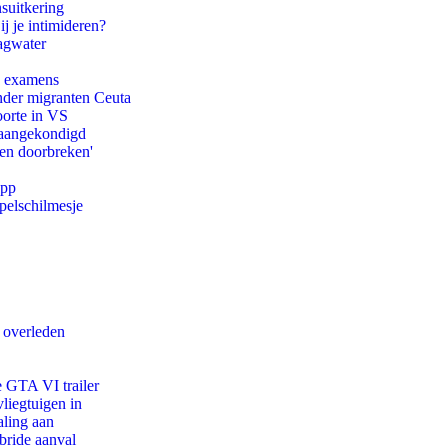
suitkering
ij je intimideren?
agwater
e examens
onder migranten Ceuta
oorte in VS
g aangekondigd
pen doorbreken'
app
pelschilmesje
d overleden
e GTA VI trailer
iegtuigen in
aling aan
bride aanval