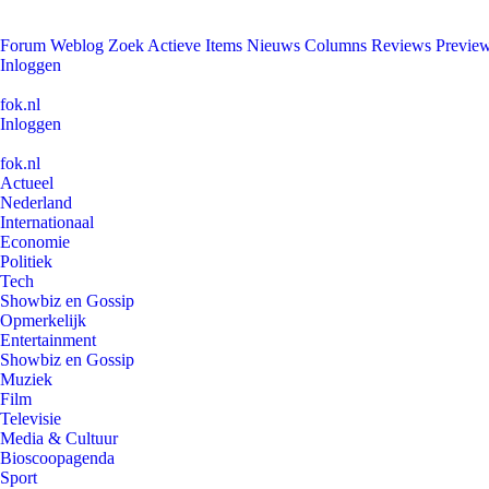
Forum
Weblog
Zoek
Actieve Items
Nieuws
Columns
Reviews
Previe
Inloggen
fok.nl
Inloggen
fok.nl
Actueel
Nederland
Internationaal
Economie
Politiek
Tech
Showbiz en Gossip
Opmerkelijk
Entertainment
Showbiz en Gossip
Muziek
Film
Televisie
Media & Cultuur
Bioscoopagenda
Sport