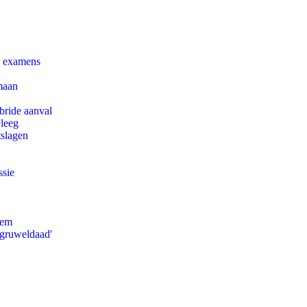
e examens
maan
bride aanval
 leeg
tslagen
ssie
eem
'gruweldaad'