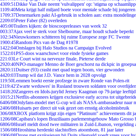
43
09:51
Dikke Van Dale neemt 'vulvalippen' op: 'stigma op schaamlip
11
09:40
Meta krijgt half miljard boete voor mentale schade bij jongeren
17
09:37
Denemarken pakt AI-gebruik in scholen aan: extra mondeling
22
09:05
Peter Faber (82) overleden
4
05:00
Trailers kijken: de bioscoopreleases van week 32
0
03:37
Ajax veel te sterk voor Shelbourne, maar houdt schade beperkt
1
02:34
Nieuwkomers schitteren bij ruime Europese zege FC Twente
19
00:45
Random Pics van de Dag #1978
14
22:04
Ontslagen bij Halo Studios na Campaign Evolved
15
22:01
PS5-doos waarschuwt voor einde fysieke games
2
21:03
Le Court wint na nerveuze finale, Pieterse derde
29
20:40
NPO-manager Menno de Boer geschorst na dickpic in groeps
28
20:11
Duitser (93) crasht met quad tegen boom, vier gewonden
44
20:03
Trump wil dat J.D. Vance hem in 2028 opvolgt
1
19:50
Lemmen boekt eerste profzege in zware Ronde van Polen-rit
21
19:42
'Zwarte weduwes' in Rusland trouwen soldaten voor overlijden
14
18:20
Zangeres en Idols-jurylid Jerney Kaagman op 79-jarige leeftij
10
15:21
Netflix-abonnees krijgen exclusieve early access tot uitgebreid
64
06/08
Onlyfans-model met G-cup wil als NASA-ambassadeur naar 
24
06/08
Huisarts per direct uit vak gezet om ernstig alcoholmisbruik
3
06/08
XBOX platform krijgt zijn eigen "Platinum" achievements dit ja
12
06/08
Capibara's lopen Braziliaans parlementsgebouw Mato Grosso 
68
06/08
Israël meldt dood twee militairen in Zuid-Libanon, vergeldin
15
06/08
Hiroshima herdenkt slachtoffers atoombom, 81 jaar later
19
06/08
Drone met explosieven bij Duits vliegveld voedt vrees voor hy