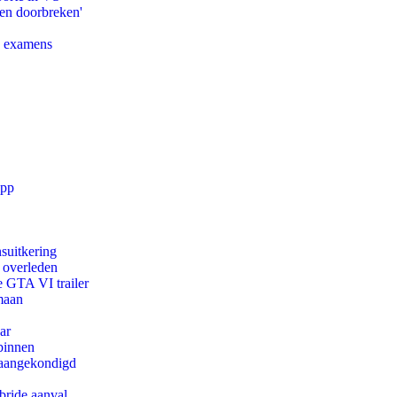
pen doorbreken'
e examens
app
suitkering
d overleden
e GTA VI trailer
maan
ar
binnen
g aangekondigd
bride aanval