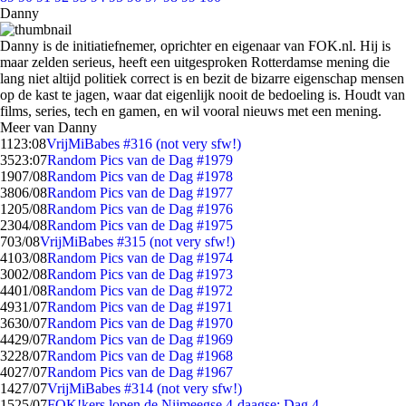
Danny
Danny is de initiatiefnemer, oprichter en eigenaar van FOK.nl. Hij is
maar zelden serieus, heeft een uitgesproken Rotterdamse mening die
lang niet altijd politiek correct is en bezit de bizarre eigenschap mensen
op de kast te jagen, waar dat eigenlijk nooit de bedoeling is. Houdt van
films, series, tech en gamen, en wil vooral nieuws met een mening.
Meer van Danny
11
23:08
VrijMiBabes #316 (not very sfw!)
35
23:07
Random Pics van de Dag #1979
19
07/08
Random Pics van de Dag #1978
38
06/08
Random Pics van de Dag #1977
12
05/08
Random Pics van de Dag #1976
23
04/08
Random Pics van de Dag #1975
7
03/08
VrijMiBabes #315 (not very sfw!)
41
03/08
Random Pics van de Dag #1974
30
02/08
Random Pics van de Dag #1973
44
01/08
Random Pics van de Dag #1972
49
31/07
Random Pics van de Dag #1971
36
30/07
Random Pics van de Dag #1970
44
29/07
Random Pics van de Dag #1969
32
28/07
Random Pics van de Dag #1968
40
27/07
Random Pics van de Dag #1967
14
27/07
VrijMiBabes #314 (not very sfw!)
15
25/07
FOK!kers lopen de Nijmeegse 4-daagse: Dag 4