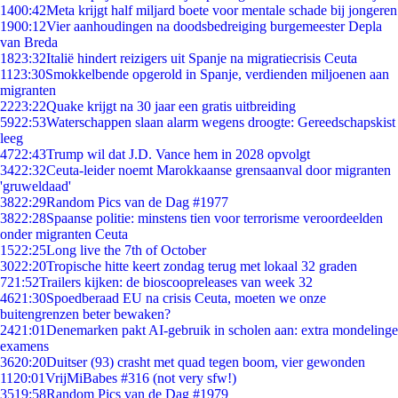
14
00:42
Meta krijgt half miljard boete voor mentale schade bij jongeren
19
00:12
Vier aanhoudingen na doodsbedreiging burgemeester Depla
van Breda
18
23:32
Italië hindert reizigers uit Spanje na migratiecrisis Ceuta
11
23:30
Smokkelbende opgerold in Spanje, verdienden miljoenen aan
migranten
22
23:22
Quake krijgt na 30 jaar een gratis uitbreiding
59
22:53
Waterschappen slaan alarm wegens droogte: Gereedschapskist
leeg
47
22:43
Trump wil dat J.D. Vance hem in 2028 opvolgt
34
22:32
Ceuta-leider noemt Marokkaanse grensaanval door migranten
'gruweldaad'
38
22:29
Random Pics van de Dag #1977
38
22:28
Spaanse politie: minstens tien voor terrorisme veroordeelden
onder migranten Ceuta
15
22:25
Long live the 7th of October
30
22:20
Tropische hitte keert zondag terug met lokaal 32 graden
7
21:52
Trailers kijken: de bioscoopreleases van week 32
46
21:30
Spoedberaad EU na crisis Ceuta, moeten we onze
buitengrenzen beter bewaken?
24
21:01
Denemarken pakt AI-gebruik in scholen aan: extra mondelinge
examens
36
20:20
Duitser (93) crasht met quad tegen boom, vier gewonden
11
20:01
VrijMiBabes #316 (not very sfw!)
35
19:58
Random Pics van de Dag #1979