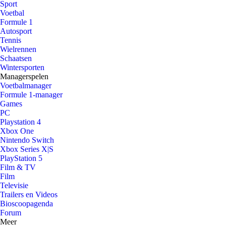
Sport
Voetbal
Formule 1
Autosport
Tennis
Wielrennen
Schaatsen
Wintersporten
Managerspelen
Voetbalmanager
Formule 1-manager
Games
PC
Playstation 4
Xbox One
Nintendo Switch
Xbox Series X|S
PlayStation 5
Film & TV
Film
Televisie
Trailers en Videos
Bioscoopagenda
Forum
Meer