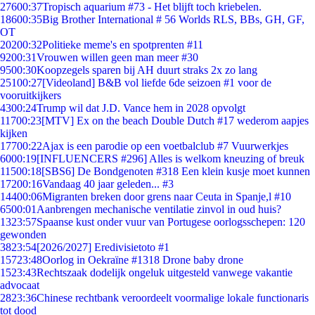
276
00:37
Tropisch aquarium #73 - Het blijft toch kriebelen.
186
00:35
Big Brother International # 56 Worlds RLS, BBs, GH, GF,
OT
202
00:32
Politieke meme's en spotprenten #11
92
00:31
Vrouwen willen geen man meer #30
95
00:30
Koopzegels sparen bij AH duurt straks 2x zo lang
251
00:27
[Videoland] B&B vol liefde 6de seizoen #1 voor de
vooruitkijkers
43
00:24
Trump wil dat J.D. Vance hem in 2028 opvolgt
117
00:23
[MTV] Ex on the beach Double Dutch #17 wederom aapjes
kijken
177
00:22
Ajax is een parodie op een voetbalclub #7 Vuurwerkjes
60
00:19
[INFLUENCERS #296] Alles is welkom kneuzing of breuk
115
00:18
[SBS6] De Bondgenoten #318 Een klein kusje moet kunnen
172
00:16
Vandaag 40 jaar geleden... #3
144
00:06
Migranten breken door grens naar Ceuta in Spanje,l #10
65
00:01
Aanbrengen mechanische ventilatie zinvol in oud huis?
13
23:57
Spaanse kust onder vuur van Portugese oorlogsschepen: 120
gewonden
38
23:54
[2026/2027] Eredivisietoto #1
157
23:48
Oorlog in Oekraïne #1318 Drone baby drone
15
23:43
Rechtszaak dodelijk ongeluk uitgesteld vanwege vakantie
advocaat
28
23:36
Chinese rechtbank veroordeelt voormalige lokale functionaris
tot dood