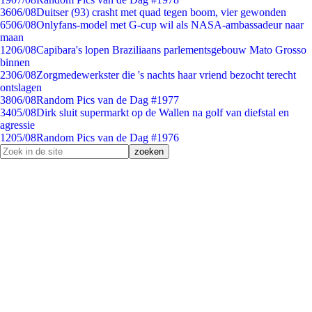
36
06/08
Duitser (93) crasht met quad tegen boom, vier gewonden
65
06/08
Onlyfans-model met G-cup wil als NASA-ambassadeur naar
maan
12
06/08
Capibara's lopen Braziliaans parlementsgebouw Mato Grosso
binnen
23
06/08
Zorgmedewerkster die 's nachts haar vriend bezocht terecht
ontslagen
38
06/08
Random Pics van de Dag #1977
34
05/08
Dirk sluit supermarkt op de Wallen na golf van diefstal en
agressie
12
05/08
Random Pics van de Dag #1976