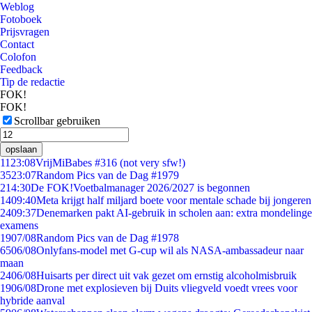
Weblog
Fotoboek
Prijsvragen
Contact
Colofon
Feedback
Tip de redactie
FOK!
FOK!
Scrollbar gebruiken
opslaan
11
23:08
VrijMiBabes #316 (not very sfw!)
35
23:07
Random Pics van de Dag #1979
2
14:30
De FOK!Voetbalmanager 2026/2027 is begonnen
14
09:40
Meta krijgt half miljard boete voor mentale schade bij jongeren
24
09:37
Denemarken pakt AI-gebruik in scholen aan: extra mondelinge
examens
19
07/08
Random Pics van de Dag #1978
65
06/08
Onlyfans-model met G-cup wil als NASA-ambassadeur naar
maan
24
06/08
Huisarts per direct uit vak gezet om ernstig alcoholmisbruik
19
06/08
Drone met explosieven bij Duits vliegveld voedt vrees voor
hybride aanval