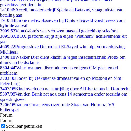
gevechtsvliegtuigen in
14
10:46
Accell, moederbedrijf Sparta en Batavus, vraagt uitstel van
betaling aan
19
10:44
Drone met explosieven bij Duits vliegveld voedt vrees voor
hybride aanval
39
09:53
Vinted-foto's van vrouwen massaal gedeeld op seksfora
3
09:33
XBOX platform krijgt zijn eigen "Platinum" achievements dit
jaar
46
09:22
Progressieve Democraat El-Sayed wint nipt voorverkiezing
Michigan
34
08:18
Wakker Dier dient klacht in tegen insectenfabriek Protix om
duurzaamheidsclaims
85
04:44
'Witte' mannen discrimineren is volgens OM geen enkel
probleem
27
03:06
Doden bij Oekraïense droneaanvallen op Moskou en Sint-
Petersburg
34
07/08
Kind overleden na aanrijding door AH-bestelbus in Dordrecht
53
07/08
Van den Brink zet nog eens 14 gemeenten onder toezicht om
spreidingswet
22
06/08
Iran en Oman eens over route Straat van Hormuz, VS
buitenspel
Forum
Forum
Scrollbar gebruiken