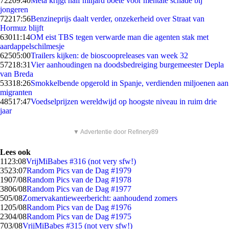
722
09:40
Meta krijgt half miljard boete voor mentale schade bij
jongeren
722
17:56
Benzineprijs daalt verder, onzekerheid over Straat van
Hormuz blijft
630
11:14
OM eist TBS tegen verwarde man die agenten stak met
aardappelschilmesje
625
05:00
Trailers kijken: de bioscoopreleases van week 32
572
18:31
Vier aanhoudingen na doodsbedreiging burgemeester Depla
van Breda
533
18:26
Smokkelbende opgerold in Spanje, verdienden miljoenen aan
migranten
485
17:47
Voedselprijzen wereldwijd op hoogste niveau in ruim drie
jaar
▼ Advertentie door Refinery89
Lees ook
11
23:08
VrijMiBabes #316 (not very sfw!)
35
23:07
Random Pics van de Dag #1979
19
07/08
Random Pics van de Dag #1978
38
06/08
Random Pics van de Dag #1977
5
05/08
Zomervakantieweerbericht: aanhoudend zomers
12
05/08
Random Pics van de Dag #1976
23
04/08
Random Pics van de Dag #1975
7
03/08
VrijMiBabes #315 (not very sfw!)