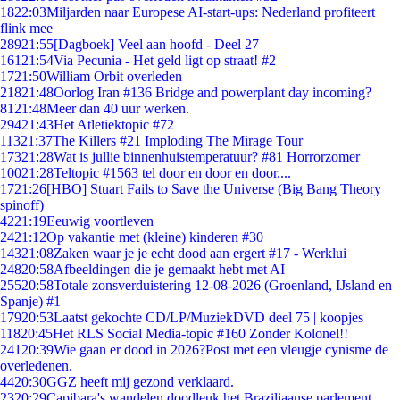
18
22:03
Miljarden naar Europese AI-start-ups: Nederland profiteert
flink mee
289
21:55
[Dagboek] Veel aan hoofd - Deel 27
161
21:54
Via Pecunia - Het geld ligt op straat! #2
17
21:50
William Orbit overleden
218
21:48
Oorlog Iran #136 Bridge and powerplant day incoming?
81
21:48
Meer dan 40 uur werken.
294
21:43
Het Atletiektopic #72
113
21:37
The Killers #21 Imploding The Mirage Tour
173
21:28
Wat is jullie binnenhuistemperatuur? #81 Horrorzomer
100
21:28
Teltopic #1563 tel door en door en door....
17
21:26
[HBO] Stuart Fails to Save the Universe (Big Bang Theory
spinoff)
42
21:19
Eeuwig voortleven
24
21:12
Op vakantie met (kleine) kinderen #30
143
21:08
Zaken waar je je echt dood aan ergert #17 - Werklui
248
20:58
Afbeeldingen die je gemaakt hebt met AI
255
20:58
Totale zonsverduistering 12-08-2026 (Groenland, IJsland en
Spanje) #1
179
20:53
Laatst gekochte CD/LP/MuziekDVD deel 75 | koopjes
118
20:45
Het RLS Social Media-topic #160 Zonder Kolonel!!
241
20:39
Wie gaan er dood in 2026?Post met een vleugje cynisme de
overledenen.
44
20:30
GGZ heeft mij gezond verklaard.
23
20:29
Capibara's wandelen doodleuk het Braziliaanse parlement