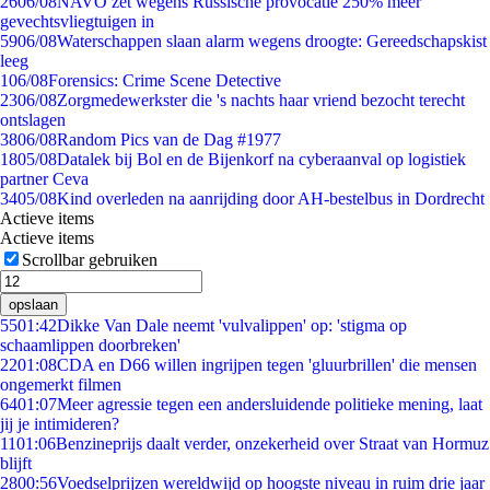
26
06/08
NAVO zet wegens Russische provocatie 250% meer
gevechtsvliegtuigen in
59
06/08
Waterschappen slaan alarm wegens droogte: Gereedschapskist
leeg
1
06/08
Forensics: Crime Scene Detective
23
06/08
Zorgmedewerkster die 's nachts haar vriend bezocht terecht
ontslagen
38
06/08
Random Pics van de Dag #1977
18
05/08
Datalek bij Bol en de Bijenkorf na cyberaanval op logistiek
partner Ceva
34
05/08
Kind overleden na aanrijding door AH-bestelbus in Dordrecht
Actieve items
Actieve items
Scrollbar gebruiken
opslaan
55
01:42
Dikke Van Dale neemt 'vulvalippen' op: 'stigma op
schaamlippen doorbreken'
22
01:08
CDA en D66 willen ingrijpen tegen 'gluurbrillen' die mensen
ongemerkt filmen
64
01:07
Meer agressie tegen een andersluidende politieke mening, laat
jij je intimideren?
11
01:06
Benzineprijs daalt verder, onzekerheid over Straat van Hormuz
blijft
28
00:56
Voedselprijzen wereldwijd op hoogste niveau in ruim drie jaar