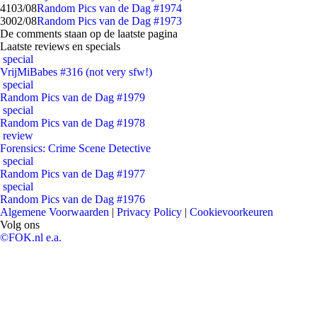
41
03/08
Random Pics van de Dag #1974
30
02/08
Random Pics van de Dag #1973
De comments staan op de laatste pagina
Laatste reviews en specials
special
VrijMiBabes #316 (not very sfw!)
special
Random Pics van de Dag #1979
special
Random Pics van de Dag #1978
review
Forensics: Crime Scene Detective
special
Random Pics van de Dag #1977
special
Random Pics van de Dag #1976
Algemene Voorwaarden
|
Privacy Policy
|
Cookievoorkeuren
Volg ons
©FOK.nl e.a.