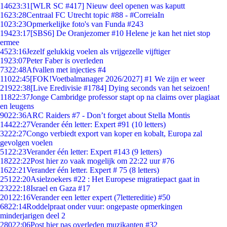
146
23:31
[WLR SC #417] Nieuw deel openen was kaputt
16
23:28
Centraal FC Utrecht topic #88 - #CorreiaIn
10
23:23
Opmerkelijke foto's van Funda #243
194
23:17
[SBS6] De Oranjezomer #10 Helene je kan het niet stop
ermee
45
23:16
Jezelf gelukkig voelen als vrijgezelle vijftiger
19
23:07
Peter Faber is overleden
73
22:48
Afvallen met injecties #4
110
22:45
[FOK!Voetbalmanager 2026/2027] #1 We zijn er weer
219
22:38
[Live Eredivisie #1784] Dying seconds van het seizoen!
118
22:37
Jonge Cambridge professor stapt op na claims over plagiaat
en leugens
90
22:36
ARC Raiders #7 - Don’t forget about Stella Montis
144
22:27
Verander één letter: Expert #91 (10 letters)
32
22:27
Congo verbiedt export van koper en kobalt, Europa zal
gevolgen voelen
51
22:23
Verander één letter: Expert #143 (9 letters)
182
22:22
Post hier zo vaak mogelijk om 22:22 uur #76
16
22:21
Verander één letter. Expert # 75 (8 letters)
251
22:20
Asielzoekers #22 : Het Europese migratiepact gaat in
232
22:18
Israel en Gaza #17
201
22:16
Verander een letter expert (7lettereditie) #50
68
22:14
Roddelpraat onder vuur: ongepaste opmerkingen
minderjarigen deel 2
280
22:06
Post hier pas overleden muzikanten #32