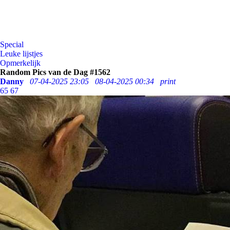
Special
Leuke lijstjes
Opmerkelijk
Random Pics van de Dag #1562
Danny
07-04-2025 23:05
08-04-2025 00:34
print
65
67