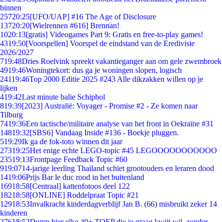
binnen
257
20:25
[UFO/UAP] #16 The Age of Disclosure
137
20:20
[Wielrennen #616] Brennan!
10
20:13
[gratis] Videogames Part 9: Gratis en free-to-play games!
43
19:50
[Voorspellen] Voorspel de eindstand van de Eredivisie
2026/2027
7
19:48
Dries Roelvink spreekt vakantieganger aan om gele zwembroek
49
19:46
Woningtekort: dus ga je woningen slopen, logisch
241
19:46
Top 2000 Editie 2025 #243 Alle dikzakken willen op je
lijken
4
19:42
Last minute balie Schiphol
8
19:39
[2023] Australië: Voyager - Promise #2 - Ze komen naar
Tilburg
74
19:36
Een tactische/militaire analyse van het front in Oekraïne #31
148
19:32
[SBS6] Vandaag Inside #136 - Boekje pluggen.
5
19:29
Ik ga de fok-toto winnen dit jaar
273
19:25
Het enige echte LEGO-topic #45 LEGOOOOOOOOOOO
235
19:13
Frontpage Feedback Topic #60
9
19:07
14-jarige leerling Thailand schiet grootouders en leraren dood
14
19:06
Prijs Bar le duc rood in het buitenland
169
18:58
[Centraal] kattenfotoos deel 122
182
18:58
[ONLINE] Roddelpraat Topic #21
129
18:53
Invalkracht kinderdagverblijf Jan B. (66) misbruikt zeker 14
kinderen
276
18:52
Dump hier elke 40+ TOEP die je graag kwijt wil, zonder