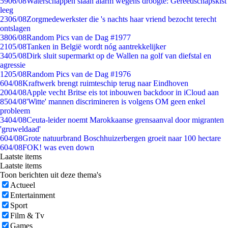
59
06/08
Waterschappen slaan alarm wegens droogte: Gereedschapskist
leeg
23
06/08
Zorgmedewerkster die 's nachts haar vriend bezocht terecht
ontslagen
38
06/08
Random Pics van de Dag #1977
21
05/08
Tanken in België wordt nóg aantrekkelijker
34
05/08
Dirk sluit supermarkt op de Wallen na golf van diefstal en
agressie
12
05/08
Random Pics van de Dag #1976
6
04/08
Kraftwerk brengt ruimteschip terug naar Eindhoven
20
04/08
Apple vecht Britse eis tot inbouwen backdoor in iCloud aan
85
04/08
'Witte' mannen discrimineren is volgens OM geen enkel
probleem
34
04/08
Ceuta-leider noemt Marokkaanse grensaanval door migranten
'gruweldaad'
6
04/08
Grote natuurbrand Boschhuizerbergen groeit naar 100 hectare
6
04/08
FOK! was even down
Laatste items
Laatste items
Toon berichten uit deze thema's
Actueel
Entertainment
Sport
Film & Tv
Games