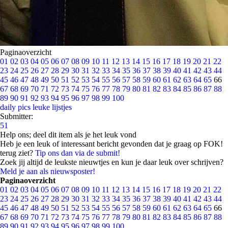
Paginaoverzicht
01
02
03
04
05
06
07
08
09
10
11
12
13
14
15
16
17
18
19
20
21
22
23
24
25
26
27
28
29
30
31
32
33
34
35
36
37
38
39
40
41
42
43
44
45
46
47
48
49
50
51
52
53
54
55
56
57
58
59
60
61
62
63
64
65
66
67
68
69
70
71
72
73
74
75
76
77
78
79
80
81
82
83
84
85
86
87
88
89
90
91
92
93
94
95
96
97
98
99
100
daily pics
leuke lijstjes
Submitter:
51
Help ons; deel dit item als je het leuk vond
Heb je een leuk of interessant bericht gevonden dat je graag op FOK!
terug ziet?
Tip ons dan via de submit!
Zoek jij altijd de leukste nieuwtjes en kun je daar leuk over schrijven?
Meld je aan als nieuwsposter!
Paginaoverzicht
01
02
03
04
05
06
07
08
09
10
11
12
13
14
15
16
17
18
19
20
21
22
23
24
25
26
27
28
29
30
31
32
33
34
35
36
37
38
39
40
41
42
43
44
45
46
47
48
49
50
51
52
53
54
55
56
57
58
59
60
61
62
63
64
65
66
67
68
69
70
71
72
73
74
75
76
77
78
79
80
81
82
83
84
85
86
87
88
89
90
91
92
93
94
95
96
97
98
99
100