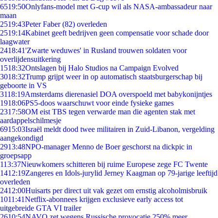
65
19:50
Onlyfans-model met G-cup wil als NASA-ambassadeur naar
maan
25
19:43
Peter Faber (82) overleden
25
19:14
Kabinet geeft bedrijven geen compensatie voor schade door
laagwater
24
18:41
'Zwarte weduwes' in Rusland trouwen soldaten voor
overlijdensuitkering
15
18:32
Ontslagen bij Halo Studios na Campaign Evolved
30
18:32
Trump grijpt weer in op automatisch staatsburgerschap bij
geboorte in VS
31
18:19
Amsterdams dierenasiel DOA overspoeld met babykonijntjes
19
18:06
PS5-doos waarschuwt voor einde fysieke games
23
17:58
OM eist TBS tegen verwarde man die agenten stak met
aardappelschilmesje
69
15:03
Israël meldt dood twee militairen in Zuid-Libanon, vergelding
aangekondigd
29
13:48
NPO-manager Menno de Boer geschorst na dickpic in
groepsapp
1
13:37
Nieuwkomers schitteren bij ruime Europese zege FC Twente
14
12:19
Zangeres en Idols-jurylid Jerney Kaagman op 79-jarige leeftijd
overleden
24
12:00
Huisarts per direct uit vak gezet om ernstig alcoholmisbruik
10
11:41
Netflix-abonnees krijgen exclusieve early access tot
uitgebreide GTA VI trailer
26
10:54
NAVO zet wegens Russische provocatie 250% meer