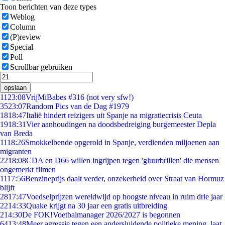
Toon berichten van deze types
Weblog
Column
(P)review
Special
Poll
Scrollbar gebruiken
opslaan
11
23:08
VrijMiBabes #316 (not very sfw!)
35
23:07
Random Pics van de Dag #1979
18
18:47
Italië hindert reizigers uit Spanje na migratiecrisis Ceuta
19
18:31
Vier aanhoudingen na doodsbedreiging burgemeester Depla
van Breda
11
18:26
Smokkelbende opgerold in Spanje, verdienden miljoenen aan
migranten
22
18:08
CDA en D66 willen ingrijpen tegen 'gluurbrillen' die mensen
ongemerkt filmen
11
17:56
Benzineprijs daalt verder, onzekerheid over Straat van Hormuz
blijft
28
17:47
Voedselprijzen wereldwijd op hoogste niveau in ruim drie jaar
22
14:33
Quake krijgt na 30 jaar een gratis uitbreiding
2
14:30
De FOK!Voetbalmanager 2026/2027 is begonnen
64
13:48
Meer agressie tegen een andersluidende politieke mening, laat