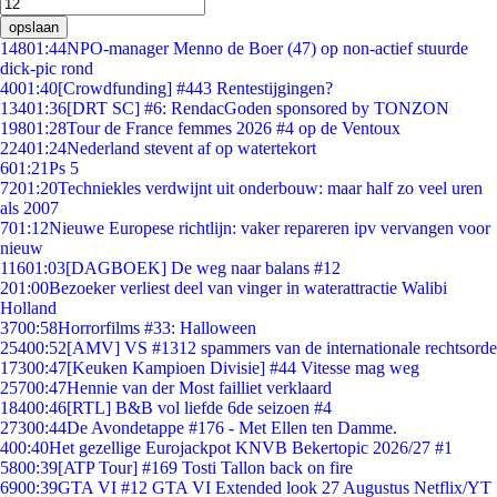
opslaan
148
01:44
NPO-manager Menno de Boer (47) op non-actief stuurde
dick-pic rond
40
01:40
[Crowdfunding] #443 Rentestijgingen?
134
01:36
[DRT SC] #6: RendacGoden sponsored by TONZON
198
01:28
Tour de France femmes 2026 #4 op de Ventoux
224
01:24
Nederland stevent af op watertekort
6
01:21
Ps 5
72
01:20
Techniekles verdwijnt uit onderbouw: maar half zo veel uren
als 2007
7
01:12
Nieuwe Europese richtlijn: vaker repareren ipv vervangen voor
nieuw
116
01:03
[DAGBOEK] De weg naar balans #12
2
01:00
Bezoeker verliest deel van vinger in waterattractie Walibi
Holland
37
00:58
Horrorfilms #33: Halloween
254
00:52
[AMV] VS #1312 spammers van de internationale rechtsorde
173
00:47
[Keuken Kampioen Divisie] #44 Vitesse mag weg
257
00:47
Hennie van der Most failliet verklaard
184
00:46
[RTL] B&B vol liefde 6de seizoen #4
273
00:44
De Avondetappe #176 - Met Ellen ten Damme.
4
00:40
Het gezellige Eurojackpot KNVB Bekertopic 2026/27 #1
58
00:39
[ATP Tour] #169 Tosti Tallon back on fire
69
00:39
GTA VI #12 GTA VI Extended look 27 Augustus Netflix/YT