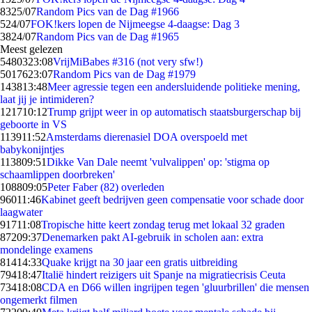
83
25/07
Random Pics van de Dag #1966
5
24/07
FOK!kers lopen de Nijmeegse 4-daagse: Dag 3
38
24/07
Random Pics van de Dag #1965
Meest gelezen
54803
23:08
VrijMiBabes #316 (not very sfw!)
50176
23:07
Random Pics van de Dag #1979
1438
13:48
Meer agressie tegen een andersluidende politieke mening,
laat jij je intimideren?
1217
10:12
Trump grijpt weer in op automatisch staatsburgerschap bij
geboorte in VS
1139
11:52
Amsterdams dierenasiel DOA overspoeld met
babykonijntjes
1138
09:51
Dikke Van Dale neemt 'vulvalippen' op: 'stigma op
schaamlippen doorbreken'
1088
09:05
Peter Faber (82) overleden
960
11:46
Kabinet geeft bedrijven geen compensatie voor schade door
laagwater
917
11:08
Tropische hitte keert zondag terug met lokaal 32 graden
872
09:37
Denemarken pakt AI-gebruik in scholen aan: extra
mondelinge examens
814
14:33
Quake krijgt na 30 jaar een gratis uitbreiding
794
18:47
Italië hindert reizigers uit Spanje na migratiecrisis Ceuta
734
18:08
CDA en D66 willen ingrijpen tegen 'gluurbrillen' die mensen
ongemerkt filmen