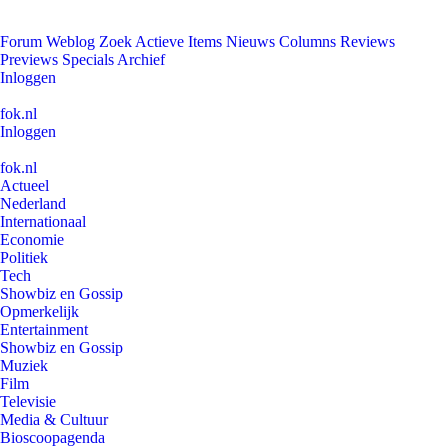
Forum
Weblog
Zoek
Actieve Items
Nieuws
Columns
Reviews
Previews
Specials
Archief
Inloggen
fok.nl
Inloggen
fok.nl
Actueel
Nederland
Internationaal
Economie
Politiek
Tech
Showbiz en Gossip
Opmerkelijk
Entertainment
Showbiz en Gossip
Muziek
Film
Televisie
Media & Cultuur
Bioscoopagenda