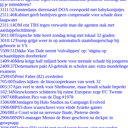
jij je intimideren?
31
11:52
Amsterdams dierenasiel DOA overspoeld met babykonijntjes
25
11:46
Kabinet geeft bedrijven geen compensatie voor schade door
laagwater
23
11:14
OM eist TBS tegen verwarde man die agenten stak met
aardappelschilmesje
30
11:08
Tropische hitte keert zondag terug met lokaal 32 graden
30
10:12
Trump grijpt weer in op automatisch staatsburgerschap bij
geboorte in VS
55
09:51
Dikke Van Dale neemt 'vulvalippen' op: 'stigma op
schaamlippen doorbreken'
14
09:40
Meta krijgt half miljard boete voor mentale schade bij jongeren
24
09:37
Denemarken pakt AI-gebruik in scholen aan: extra mondelinge
examens
25
09:05
Peter Faber (82) overleden
7
05:00
Trailers kijken: de bioscoopreleases van week 32
0
03:37
Ajax veel te sterk voor Shelbourne, maar houdt schade beperkt
1
02:34
Nieuwkomers schitteren bij ruime Europese zege FC Twente
19
07/08
Random Pics van de Dag #1978
15
06/08
Ontslagen bij Halo Studios na Campaign Evolved
19
06/08
PS5-doos waarschuwt voor einde fysieke games
2
06/08
Le Court wint na nerveuze finale, Pieterse derde
29
06/08
NPO-manager Menno de Boer geschorst na dickpic in
groepsapp
36
06/08
Duitser (93) crasht met quad tegen boom, vier gewonden