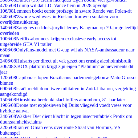
47
06/08
Trump wil dat J.D. Vance hem in 2028 opvolgt
1
06/08
Lemmen boekt eerste profzege in zware Ronde van Polen-rit
24
06/08
'Zwarte weduwes' in Rusland trouwen soldaten voor
overlijdensuitkering
14
06/08
Zangeres en Idols-jurylid Jerney Kaagman op 79-jarige leeftijd
overleden
10
06/08
Netflix-abonnees krijgen exclusieve early access tot
uitgebreide GTA VI trailer
65
06/08
Onlyfans-model met G-cup wil als NASA-ambassadeur naar
maan
24
06/08
Huisarts per direct uit vak gezet om ernstig alcoholmisbruik
3
06/08
XBOX platform krijgt zijn eigen "Platinum" achievements dit
jaar
12
06/08
Capibara's lopen Braziliaans parlementsgebouw Mato Grosso
binnen
69
06/08
Israël meldt dood twee militairen in Zuid-Libanon, vergelding
aangekondigd
15
06/08
Hiroshima herdenkt slachtoffers atoombom, 81 jaar later
19
06/08
Drone met explosieven bij Duits vliegveld voedt vrees voor
hybride aanval
34
06/08
Wakker Dier dient klacht in tegen insectenfabriek Protix om
duurzaamheidsclaims
22
06/08
Iran en Oman eens over route Straat van Hormuz, VS
buitenspel