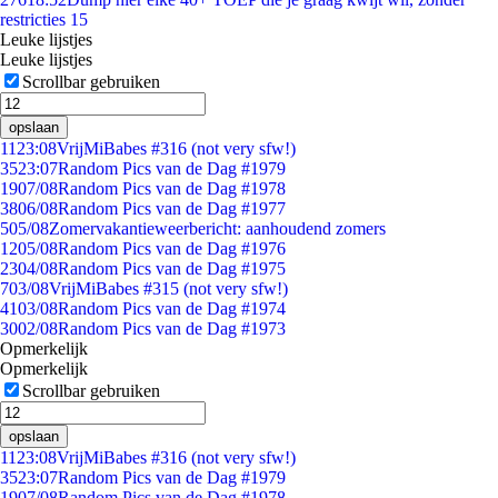
restricties 15
Leuke lijstjes
Leuke lijstjes
Scrollbar gebruiken
opslaan
11
23:08
VrijMiBabes #316 (not very sfw!)
35
23:07
Random Pics van de Dag #1979
19
07/08
Random Pics van de Dag #1978
38
06/08
Random Pics van de Dag #1977
5
05/08
Zomervakantieweerbericht: aanhoudend zomers
12
05/08
Random Pics van de Dag #1976
23
04/08
Random Pics van de Dag #1975
7
03/08
VrijMiBabes #315 (not very sfw!)
41
03/08
Random Pics van de Dag #1974
30
02/08
Random Pics van de Dag #1973
Opmerkelijk
Opmerkelijk
Scrollbar gebruiken
opslaan
11
23:08
VrijMiBabes #316 (not very sfw!)
35
23:07
Random Pics van de Dag #1979
19
07/08
Random Pics van de Dag #1978