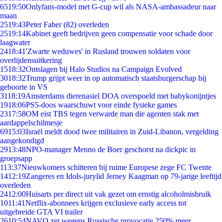
65
19:50
Onlyfans-model met G-cup wil als NASA-ambassadeur naar
maan
25
19:43
Peter Faber (82) overleden
25
19:14
Kabinet geeft bedrijven geen compensatie voor schade door
laagwater
24
18:41
'Zwarte weduwes' in Rusland trouwen soldaten voor
overlijdensuitkering
15
18:32
Ontslagen bij Halo Studios na Campaign Evolved
30
18:32
Trump grijpt weer in op automatisch staatsburgerschap bij
geboorte in VS
31
18:19
Amsterdams dierenasiel DOA overspoeld met babykonijntjes
19
18:06
PS5-doos waarschuwt voor einde fysieke games
23
17:58
OM eist TBS tegen verwarde man die agenten stak met
aardappelschilmesje
69
15:03
Israël meldt dood twee militairen in Zuid-Libanon, vergelding
aangekondigd
29
13:48
NPO-manager Menno de Boer geschorst na dickpic in
groepsapp
1
13:37
Nieuwkomers schitteren bij ruime Europese zege FC Twente
14
12:19
Zangeres en Idols-jurylid Jerney Kaagman op 79-jarige leeftijd
overleden
24
12:00
Huisarts per direct uit vak gezet om ernstig alcoholmisbruik
10
11:41
Netflix-abonnees krijgen exclusieve early access tot
uitgebreide GTA VI trailer
26
10:54
NAVO zet wegens Russische provocatie 250% meer