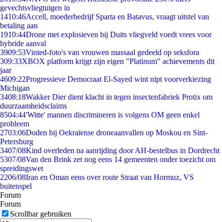
gevechtsvliegtuigen in
14
10:46
Accell, moederbedrijf Sparta en Batavus, vraagt uitstel van
betaling aan
19
10:44
Drone met explosieven bij Duits vliegveld voedt vrees voor
hybride aanval
39
09:53
Vinted-foto's van vrouwen massaal gedeeld op seksfora
3
09:33
XBOX platform krijgt zijn eigen "Platinum" achievements dit
jaar
46
09:22
Progressieve Democraat El-Sayed wint nipt voorverkiezing
Michigan
34
08:18
Wakker Dier dient klacht in tegen insectenfabriek Protix om
duurzaamheidsclaims
85
04:44
'Witte' mannen discrimineren is volgens OM geen enkel
probleem
27
03:06
Doden bij Oekraïense droneaanvallen op Moskou en Sint-
Petersburg
34
07/08
Kind overleden na aanrijding door AH-bestelbus in Dordrecht
53
07/08
Van den Brink zet nog eens 14 gemeenten onder toezicht om
spreidingswet
22
06/08
Iran en Oman eens over route Straat van Hormuz, VS
buitenspel
Forum
Forum
Scrollbar gebruiken