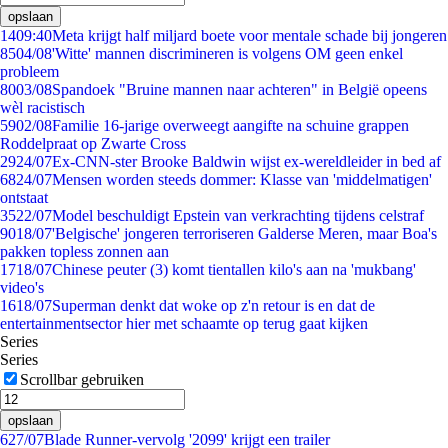
opslaan
14
09:40
Meta krijgt half miljard boete voor mentale schade bij jongeren
85
04/08
'Witte' mannen discrimineren is volgens OM geen enkel
probleem
80
03/08
Spandoek "Bruine mannen naar achteren" in België opeens
wèl racistisch
59
02/08
Familie 16-jarige overweegt aangifte na schuine grappen
Roddelpraat op Zwarte Cross
29
24/07
Ex-CNN-ster Brooke Baldwin wijst ex-wereldleider in bed af
68
24/07
Mensen worden steeds dommer: Klasse van 'middelmatigen'
ontstaat
35
22/07
Model beschuldigt Epstein van verkrachting tijdens celstraf
90
18/07
'Belgische' jongeren terroriseren Galderse Meren, maar Boa's
pakken topless zonnen aan
17
18/07
Chinese peuter (3) komt tientallen kilo's aan na 'mukbang'
video's
16
18/07
Superman denkt dat woke op z'n retour is en dat de
entertainmentsector hier met schaamte op terug gaat kijken
Series
Series
Scrollbar gebruiken
opslaan
6
27/07
Blade Runner-vervolg '2099' krijgt een trailer