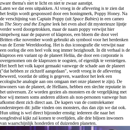
zware thema's niet te licht en niet te zwaar aanstipt.
Laten we dat eens uitpakken. Al vroeg in de aflevering is te zien dat
het festijn wordt gesponsord door een honingmerk, Poppy Honey. Na
de verschijning van Captain Poppy (uit
Space Babies
) in een cameo
in
The Story and the Engine
leek het even alsof dit mysterieuze lijntje
verder werd doorgetrokken, maar de naam poppy verwijst hier
simpelweg naar de papaver of klaproos, een bloem die door veel
Britten elke november wordt gebruikt als symbool voor het herdenken
van de Eerste Wereldoorlog. Het is dus iconografie die verwijst naar
een oorlog die een heel volk nog immer bezighoudt. In dit verhaal is de
klaproos een variant op de planeet Heliia, die door een corporatie is
overgenomen om de klaprozen te oogsten, of eigenlijk te vernietigen.
Het heeft het volk kapot gemaakt vanwege de schade aan de planeet
("dat hebben ze zichzelf aangedaan", wordt vroeg in de aflevering
beweerd, voordat de uitleg is gegeven, waardoor het leek een
ecologische analogie aan ons omgaan met onze planeet te zijn). De
inwoners van de planeet, de Hellians, hebben een slechte reputatie in
het universum. Ze worden gezien als monsters en de vergelijking met
hoe wij mensen soms anderen afdoen als non-personen vanwege hun
afkomst dient zich direct aan. De kapers van de controlekamer
onderstrepen dit: jullie vinden ons monsters, dus dan zijn we dat ook.
Hun uiting is wel direct bijzonder ernstig: iedereen die naar het
songfestival kijkt zal komen te overlijden, alle drie biljoen inwoners
van waarschijnlijk honderden of duizenden planeten.