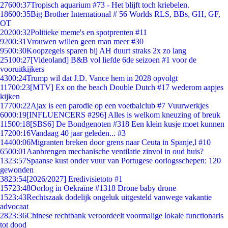
276
00:37
Tropisch aquarium #73 - Het blijft toch kriebelen.
186
00:35
Big Brother International # 56 Worlds RLS, BBs, GH, GF,
OT
202
00:32
Politieke meme's en spotprenten #11
92
00:31
Vrouwen willen geen man meer #30
95
00:30
Koopzegels sparen bij AH duurt straks 2x zo lang
251
00:27
[Videoland] B&B vol liefde 6de seizoen #1 voor de
vooruitkijkers
43
00:24
Trump wil dat J.D. Vance hem in 2028 opvolgt
117
00:23
[MTV] Ex on the beach Double Dutch #17 wederom aapjes
kijken
177
00:22
Ajax is een parodie op een voetbalclub #7 Vuurwerkjes
60
00:19
[INFLUENCERS #296] Alles is welkom kneuzing of breuk
115
00:18
[SBS6] De Bondgenoten #318 Een klein kusje moet kunnen
172
00:16
Vandaag 40 jaar geleden... #3
144
00:06
Migranten breken door grens naar Ceuta in Spanje,l #10
65
00:01
Aanbrengen mechanische ventilatie zinvol in oud huis?
13
23:57
Spaanse kust onder vuur van Portugese oorlogsschepen: 120
gewonden
38
23:54
[2026/2027] Eredivisietoto #1
157
23:48
Oorlog in Oekraïne #1318 Drone baby drone
15
23:43
Rechtszaak dodelijk ongeluk uitgesteld vanwege vakantie
advocaat
28
23:36
Chinese rechtbank veroordeelt voormalige lokale functionaris
tot dood