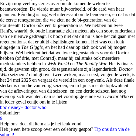
Er zijn nog veel mysteries over om de komende weken te
beantwoorden. De vierde muur bijvoorbeeld, of de aard van haar
plannen. Eén ding is nog wel interessant om te benoemen, en dat is dat
de eerste renegeration die we zien na de bi-generation van de
Fourteenth Doctor óók een bi-generation is. We hebben nu twee
Rani's, waarbij de oude incarnatie zich meteen als een soort onderdaan
van de nieuwe gedraagt. Ik hoop niet dat dit nu is hoe het zal gaan met
regenerations, dat er altijd afsplitsingen komen. Het was een leuk
dingetje in
The Giggle,
en het had daar op zich ook wel bij mogen
blijven. Wel betekent het dat we twee tegenstanders voor de Doctor
hebben (of drie, met Conrad), maar hij zal straks ook meerdere
medestanders hebben in
Wish World
en
The Reality War.
Het is finale-
tijd, de gevaren zijn groot, de tegenstanders zijn legendarisch.
Doctor
Who
seizoen 2 eindigt over twee weken, maar eerst, volgende week, is
het 24 mei 2025 en vergaat de wereld in een oogwenk. Als deze finale
sterker is dan die van vorig seizoen, en in lijn is met de topkwaliteit
van de afleveringen van dit seizoen, én een derde seizoen laat nog
even op zich wachten, dan is het voorlopige einde van
Doctor Who
er
in ieder geval eentje om in te lijsten.
bbc
disney+
doctor who
Submitter:
9
Help ons; deel dit item als je het leuk vond
Heb je een hete scoop over een celebrity gespot?
Tip ons dan via de
submit!