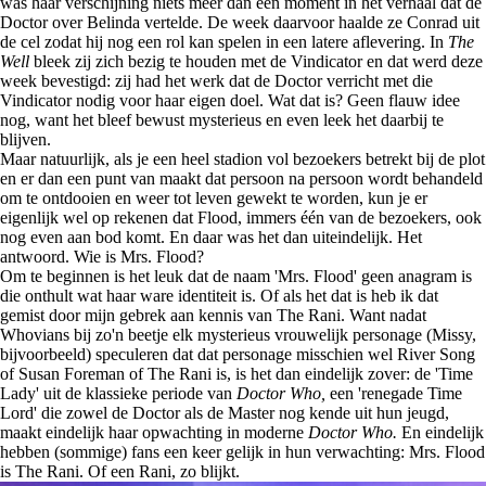
was haar verschijning niets meer dan een moment in het verhaal dat de
Doctor over Belinda vertelde. De week daarvoor haalde ze Conrad uit
de cel zodat hij nog een rol kan spelen in een latere aflevering. In
The
Well
bleek zij zich bezig te houden met de Vindicator en dat werd deze
week bevestigd: zij had het werk dat de Doctor verricht met die
Vindicator nodig voor haar eigen doel. Wat dat is? Geen flauw idee
nog, want het bleef bewust mysterieus en even leek het daarbij te
blijven.
Maar natuurlijk, als je een heel stadion vol bezoekers betrekt bij de plot
en er dan een punt van maakt dat persoon na persoon wordt behandeld
om te ontdooien en weer tot leven gewekt te worden, kun je er
eigenlijk wel op rekenen dat Flood, immers één van de bezoekers, ook
nog even aan bod komt. En daar was het dan uiteindelijk. Het
antwoord. Wie is Mrs. Flood?
Om te beginnen is het leuk dat de naam 'Mrs. Flood' geen anagram is
die onthult wat haar ware identiteit is. Of als het dat is heb ik dat
gemist door mijn gebrek aan kennis van The Rani. Want nadat
Whovians bij zo'n beetje elk mysterieus vrouwelijk personage (Missy,
bijvoorbeeld) speculeren dat dat personage misschien wel River Song
of Susan Foreman of The Rani is, is het dan eindelijk zover: de 'Time
Lady' uit de klassieke periode van
Doctor Who,
een 'renegade Time
Lord' die zowel de Doctor als de Master nog kende uit hun jeugd,
maakt eindelijk haar opwachting in moderne
Doctor Who.
En eindelijk
hebben (sommige) fans een keer gelijk in hun verwachting: Mrs. Flood
is The Rani. Of een Rani, zo blijkt.