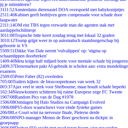
jij je intimideren?
31
11:52
Amsterdams dierenasiel DOA overspoeld met babykonijntjes
25
11:46
Kabinet geeft bedrijven geen compensatie voor schade door
laagwater
23
11:14
OM eist TBS tegen verwarde man die agenten stak met
aardappelschilmesje
30
11:08
Tropische hitte keert zondag terug met lokaal 32 graden
30
10:12
Trump grijpt weer in op automatisch staatsburgerschap bij
geboorte in VS
55
09:51
Dikke Van Dale neemt 'vulvalippen' op: 'stigma op
schaamlippen doorbreken'
14
09:40
Meta krijgt half miljard boete voor mentale schade bij jongeren
24
09:37
Denemarken pakt AI-gebruik in scholen aan: extra mondelinge
examens
25
09:05
Peter Faber (82) overleden
7
05:00
Trailers kijken: de bioscoopreleases van week 32
0
03:37
Ajax veel te sterk voor Shelbourne, maar houdt schade beperkt
1
02:34
Nieuwkomers schitteren bij ruime Europese zege FC Twente
19
07/08
Random Pics van de Dag #1978
15
06/08
Ontslagen bij Halo Studios na Campaign Evolved
19
06/08
PS5-doos waarschuwt voor einde fysieke games
2
06/08
Le Court wint na nerveuze finale, Pieterse derde
29
06/08
NPO-manager Menno de Boer geschorst na dickpic in
groepsapp
36
06/08
Duitser (93) crasht met quad tegen boom, vier gewonden