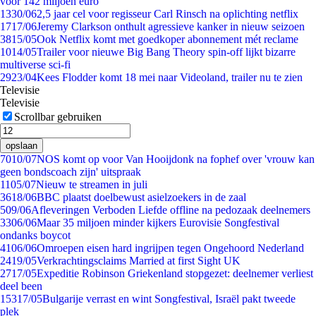
voor 142 miljoen euro
13
30/06
2,5 jaar cel voor regisseur Carl Rinsch na oplichting netflix
17
17/06
Jeremy Clarkson onthult agressieve kanker in nieuw seizoen
38
15/05
Ook Netflix komt met goedkoper abonnement mét reclame
10
14/05
Trailer voor nieuwe Big Bang Theory spin-off lijkt bizarre
multiverse sci-fi
29
23/04
Kees Flodder komt 18 mei naar Videoland, trailer nu te zien
Televisie
Televisie
Scrollbar gebruiken
opslaan
70
10/07
NOS komt op voor Van Hooijdonk na fophef over 'vrouw kan
geen bondscoach zijn' uitspraak
11
05/07
Nieuw te streamen in juli
36
18/06
BBC plaatst doelbewust asielzoekers in de zaal
5
09/06
Afleveringen Verboden Liefde offline na pedozaak deelnemers
33
06/06
Maar 35 miljoen minder kijkers Eurovisie Songfestival
ondanks boycot
41
06/06
Omroepen eisen hard ingrijpen tegen Ongehoord Nederland
24
19/05
Verkrachtingsclaims Married at first Sight UK
27
17/05
Expeditie Robinson Griekenland stopgezet: deelnemer verliest
deel been
153
17/05
Bulgarije verrast en wint Songfestival, Israël pakt tweede
plek