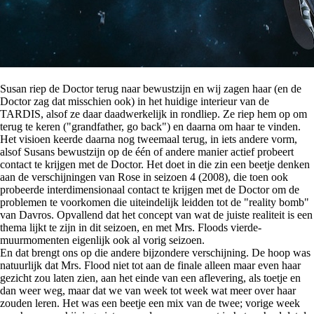
Susan riep de Doctor terug naar bewustzijn en wij zagen haar (en de
Doctor zag dat misschien ook) in het huidige interieur van de
TARDIS, alsof ze daar daadwerkelijk in rondliep. Ze riep hem op om
terug te keren ("grandfather, go back") en daarna om haar te vinden.
Het visioen keerde daarna nog tweemaal terug, in iets andere vorm,
alsof Susans bewustzijn op de één of andere manier actief probeert
contact te krijgen met de Doctor. Het doet in die zin een beetje denken
aan de verschijningen van Rose in seizoen 4 (2008), die toen ook
probeerde interdimensionaal contact te krijgen met de Doctor om de
problemen te voorkomen die uiteindelijk leidden tot de "reality bomb"
van Davros. Opvallend dat het concept van wat de juiste realiteit is een
thema lijkt te zijn in dit seizoen, en met Mrs. Floods vierde-
muurmomenten eigenlijk ook al vorig seizoen.
En dat brengt ons op die andere bijzondere verschijning. De hoop was
natuurlijk dat Mrs. Flood niet tot aan de finale alleen maar even haar
gezicht zou laten zien, aan het einde van een aflevering, als toetje en
dan weer weg, maar dat we van week tot week wat meer over haar
zouden leren. Het was een beetje een mix van de twee; vorige week