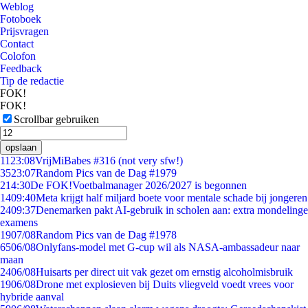
Weblog
Fotoboek
Prijsvragen
Contact
Colofon
Feedback
Tip de redactie
FOK!
FOK!
Scrollbar gebruiken
opslaan
11
23:08
VrijMiBabes #316 (not very sfw!)
35
23:07
Random Pics van de Dag #1979
2
14:30
De FOK!Voetbalmanager 2026/2027 is begonnen
14
09:40
Meta krijgt half miljard boete voor mentale schade bij jongeren
24
09:37
Denemarken pakt AI-gebruik in scholen aan: extra mondelinge
examens
19
07/08
Random Pics van de Dag #1978
65
06/08
Onlyfans-model met G-cup wil als NASA-ambassadeur naar
maan
24
06/08
Huisarts per direct uit vak gezet om ernstig alcoholmisbruik
19
06/08
Drone met explosieven bij Duits vliegveld voedt vrees voor
hybride aanval