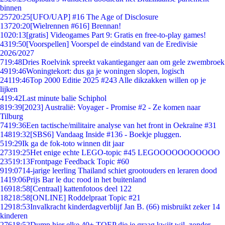
binnen
257
20:25
[UFO/UAP] #16 The Age of Disclosure
137
20:20
[Wielrennen #616] Brennan!
10
20:13
[gratis] Videogames Part 9: Gratis en free-to-play games!
43
19:50
[Voorspellen] Voorspel de eindstand van de Eredivisie
2026/2027
7
19:48
Dries Roelvink spreekt vakantieganger aan om gele zwembroek
49
19:46
Woningtekort: dus ga je woningen slopen, logisch
241
19:46
Top 2000 Editie 2025 #243 Alle dikzakken willen op je
lijken
4
19:42
Last minute balie Schiphol
8
19:39
[2023] Australië: Voyager - Promise #2 - Ze komen naar
Tilburg
74
19:36
Een tactische/militaire analyse van het front in Oekraïne #31
148
19:32
[SBS6] Vandaag Inside #136 - Boekje pluggen.
5
19:29
Ik ga de fok-toto winnen dit jaar
273
19:25
Het enige echte LEGO-topic #45 LEGOOOOOOOOOOO
235
19:13
Frontpage Feedback Topic #60
9
19:07
14-jarige leerling Thailand schiet grootouders en leraren dood
14
19:06
Prijs Bar le duc rood in het buitenland
169
18:58
[Centraal] kattenfotoos deel 122
182
18:58
[ONLINE] Roddelpraat Topic #21
129
18:53
Invalkracht kinderdagverblijf Jan B. (66) misbruikt zeker 14
kinderen
276
18:52
Dump hier elke 40+ TOEP die je graag kwijt wil, zonder