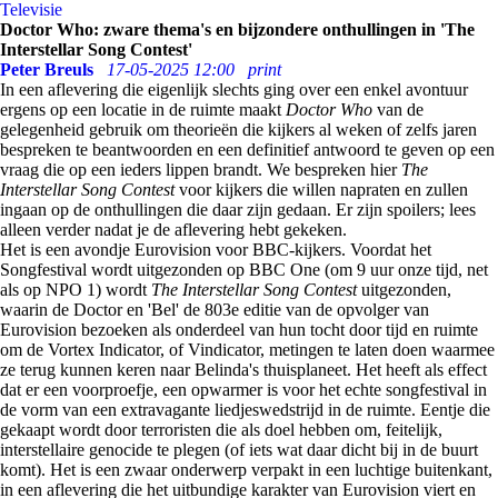
Televisie
Doctor Who: zware thema's en bijzondere onthullingen in 'The
Interstellar Song Contest'
Peter Breuls
17-05-2025 12:00
print
In een aflevering die eigenlijk slechts ging over een enkel avontuur
ergens op een locatie in de ruimte maakt
Doctor Who
van de
gelegenheid gebruik om theorieën die kijkers al weken of zelfs jaren
bespreken te beantwoorden en een definitief antwoord te geven op een
vraag die op een ieders lippen brandt. We bespreken hier
The
Interstellar Song Contest
voor kijkers die willen napraten en zullen
ingaan op de onthullingen die daar zijn gedaan. Er zijn spoilers; lees
alleen verder nadat je de aflevering hebt gekeken.
Het is een avondje Eurovision voor BBC-kijkers. Voordat het
Songfestival wordt uitgezonden op BBC One (om 9 uur onze tijd, net
als op NPO 1) wordt
The Interstellar Song Contest
uitgezonden,
waarin de Doctor en 'Bel' de 803e editie van de opvolger van
Eurovision bezoeken als onderdeel van hun tocht door tijd en ruimte
om de Vortex Indicator, of Vindicator, metingen te laten doen waarmee
ze terug kunnen keren naar Belinda's thuisplaneet. Het heeft als effect
dat er een voorproefje, een opwarmer is voor het echte songfestival in
de vorm van een extravagante liedjeswedstrijd in de ruimte. Eentje die
gekaapt wordt door terroristen die als doel hebben om, feitelijk,
interstellaire genocide te plegen (of iets wat daar dicht bij in de buurt
komt). Het is een zwaar onderwerp verpakt in een luchtige buitenkant,
in een aflevering die het uitbundige karakter van Eurovision viert en