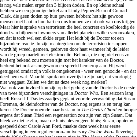
is nog vele malen erger dan 3 biljoen doden. En op kleine schaal
hebben we een grondige hekel aan Lindy Pepper-Bean of Conrad
Clark, die geen doden op hun geweten hebben; het zijn gewoon
mensen met haat in hun hart en dus kunnen ze dat ook van ons krijgen.
Maar hier is sprake van terroristen die heel concreet en koelbloedig de
dood van biljoenen inwoners van allerlei planeten willen veroorzaken,
en dat is toch wel een tikkie erger. Het leidt bij de Doctor tot een
bijzondere reactie. In zijn maatregelen om de terroristen te stoppen
wordt hij wreed, gemeen, gedreven door haat wanneer hij de leider
van de groep martelt met elektrocutie. Belinda, die nog niet eens zo
heel erg bekend zou moeten zijn met het karakter van de Doctor,
herkent het ook als ongewoon en spreekt hem erop aan. Hij werd
getriggerd omdat zijn volk is omgekomen - weer een genocide - en dat
deed hem wat. Maar hij sprak ook over ijs in zijn hart, dat voorlopig
niet weggaat. Zullen we dat na deze week nog merken?
Wat ook van invloed kan zijn op het gedrag van de Doctor is de eerste
van twee bijzondere verschijningen in
Doctor Who.
Een seizoen lang
heeft Russell T Davies zaadjes geplant voor de verwachting dat Susan
Foreman, de kleindochter van de Doctor, nog ergens is en terug kan
keren. De Doctor noemde haar bestaan in
The Devil's Chord
en hoopte
ergens dat Susan Triad een regeneration zou zijn van zijn Susan. Dat
bleek ze niet te zijn, maar de hints bleven geen hints; Susan, opnieuw
gespeeld door Carole Ann Ford, maakte deze week haar eerste
verschijning in een reguliere non-anniversary
Doctor Who
-aflevering