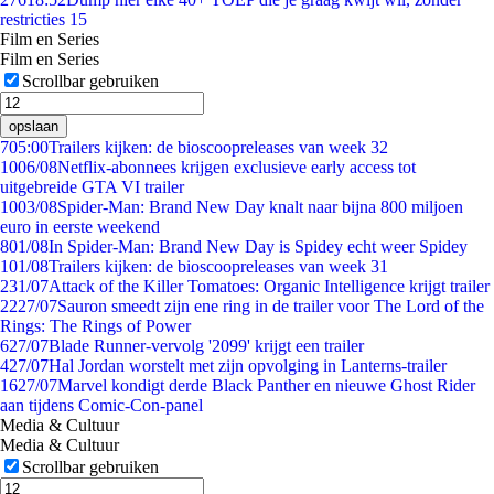
restricties 15
Film en Series
Film en Series
Scrollbar gebruiken
opslaan
7
05:00
Trailers kijken: de bioscoopreleases van week 32
10
06/08
Netflix-abonnees krijgen exclusieve early access tot
uitgebreide GTA VI trailer
10
03/08
Spider-Man: Brand New Day knalt naar bijna 800 miljoen
euro in eerste weekend
8
01/08
In Spider-Man: Brand New Day is Spidey echt weer Spidey
1
01/08
Trailers kijken: de bioscoopreleases van week 31
2
31/07
Attack of the Killer Tomatoes: Organic Intelligence krijgt trailer
22
27/07
Sauron smeedt zijn ene ring in de trailer voor The Lord of the
Rings: The Rings of Power
6
27/07
Blade Runner-vervolg '2099' krijgt een trailer
4
27/07
Hal Jordan worstelt met zijn opvolging in Lanterns-trailer
16
27/07
Marvel kondigt derde Black Panther en nieuwe Ghost Rider
aan tijdens Comic-Con-panel
Media & Cultuur
Media & Cultuur
Scrollbar gebruiken