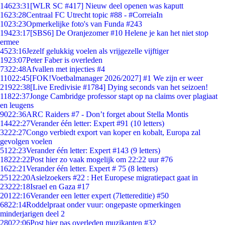
146
23:31
[WLR SC #417] Nieuw deel openen was kaputt
16
23:28
Centraal FC Utrecht topic #88 - #CorreiaIn
10
23:23
Opmerkelijke foto's van Funda #243
194
23:17
[SBS6] De Oranjezomer #10 Helene je kan het niet stop
ermee
45
23:16
Jezelf gelukkig voelen als vrijgezelle vijftiger
19
23:07
Peter Faber is overleden
73
22:48
Afvallen met injecties #4
110
22:45
[FOK!Voetbalmanager 2026/2027] #1 We zijn er weer
219
22:38
[Live Eredivisie #1784] Dying seconds van het seizoen!
118
22:37
Jonge Cambridge professor stapt op na claims over plagiaat
en leugens
90
22:36
ARC Raiders #7 - Don’t forget about Stella Montis
144
22:27
Verander één letter: Expert #91 (10 letters)
32
22:27
Congo verbiedt export van koper en kobalt, Europa zal
gevolgen voelen
51
22:23
Verander één letter: Expert #143 (9 letters)
182
22:22
Post hier zo vaak mogelijk om 22:22 uur #76
16
22:21
Verander één letter. Expert # 75 (8 letters)
251
22:20
Asielzoekers #22 : Het Europese migratiepact gaat in
232
22:18
Israel en Gaza #17
201
22:16
Verander een letter expert (7lettereditie) #50
68
22:14
Roddelpraat onder vuur: ongepaste opmerkingen
minderjarigen deel 2
280
22:06
Post hier pas overleden muzikanten #32