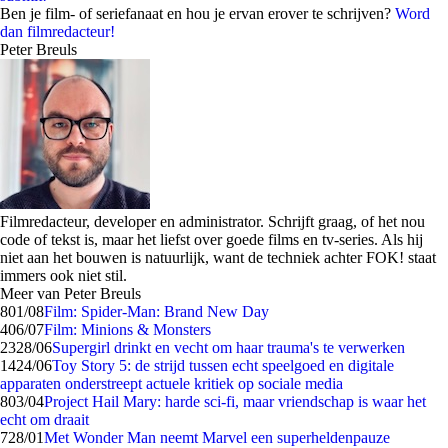
Ben je film- of seriefanaat en hou je ervan erover te schrijven?
Word
dan filmredacteur!
Peter Breuls
Filmredacteur, developer en administrator. Schrijft graag, of het nou
code of tekst is, maar het liefst over goede films en tv-series. Als hij
niet aan het bouwen is natuurlijk, want de techniek achter FOK! staat
immers ook niet stil.
Meer van Peter Breuls
8
01/08
Film: Spider-Man: Brand New Day
4
06/07
Film: Minions & Monsters
23
28/06
Supergirl drinkt en vecht om haar trauma's te verwerken
14
24/06
Toy Story 5: de strijd tussen echt speelgoed en digitale
apparaten onderstreept actuele kritiek op sociale media
8
03/04
Project Hail Mary: harde sci-fi, maar vriendschap is waar het
echt om draait
7
28/01
Met Wonder Man neemt Marvel een superheldenpauze