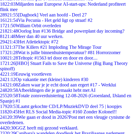
18
22:03
Miljarden naar Europese AI-start-ups: Nederland profiteert
flink mee
289
21:55
[Dagboek] Veel aan hoofd - Deel 27
161
21:54
Via Pecunia - Het geld ligt op straat! #2
17
21:50
William Orbit overleden
218
21:48
Oorlog Iran #136 Bridge and powerplant day incoming?
81
21:48
Meer dan 40 uur werken.
294
21:43
Het Atletiektopic #72
113
21:37
The Killers #21 Imploding The Mirage Tour
173
21:28
Wat is jullie binnenhuistemperatuur? #81 Horrorzomer
100
21:28
Teltopic #1563 tel door en door en door....
17
21:26
[HBO] Stuart Fails to Save the Universe (Big Bang Theory
spinoff)
42
21:19
Eeuwig voortleven
24
21:12
Op vakantie met (kleine) kinderen #30
143
21:08
Zaken waar je je echt dood aan ergert #17 - Werklui
248
20:58
Afbeeldingen die je gemaakt hebt met AI
255
20:58
Totale zonsverduistering 12-08-2026 (Groenland, IJsland en
Spanje) #1
179
20:53
Laatst gekochte CD/LP/MuziekDVD deel 75 | koopjes
118
20:45
Het RLS Social Media-topic #160 Zonder Kolonel!!
241
20:39
Wie gaan er dood in 2026?Post met een vleugje cynisme de
overledenen.
44
20:30
GGZ heeft mij gezond verklaard.
23
20:29
Capibara's wandelen doodleuk het Braziliaanse parlement