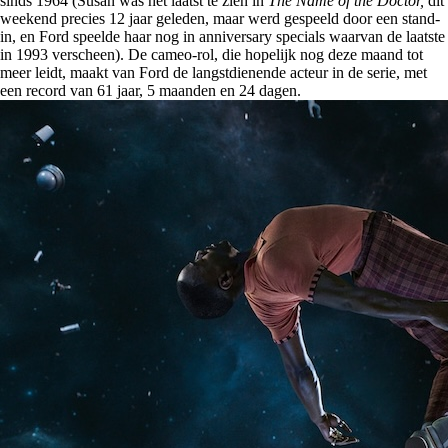
sinds 1964 (Susan was het laatst te zien in
The Name of the Doctor,
dit
weekend precies 12 jaar geleden, maar werd gespeeld door een stand-
in, en Ford speelde haar nog in anniversary specials waarvan de laatste
in 1993 verscheen). De cameo-rol, die hopelijk nog deze maand tot
meer leidt, maakt van Ford de langstdienende acteur in de serie, met
een record van 61 jaar, 5 maanden en 24 dagen.