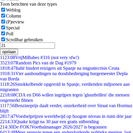
Toon berichten van deze types
Weblog
Column
(P)review
Special
Poll
Scrollbar gebruiken
opslaan
11
23:08
VrijMiBabes #316 (not very sfw!)
35
23:07
Random Pics van de Dag #1979
18
18:47
Italië hindert reizigers uit Spanje na migratiecrisis Ceuta
19
18:31
Vier aanhoudingen na doodsbedreiging burgemeester Depla
van Breda
11
18:26
Smokkelbende opgerold in Spanje, verdienden miljoenen aan
migranten
22
18:08
CDA en D66 willen ingrijpen tegen 'gluurbrillen' die mensen
ongemerkt filmen
11
17:56
Benzineprijs daalt verder, onzekerheid over Straat van Hormuz
blijft
28
17:47
Voedselprijzen wereldwijd op hoogste niveau in ruim drie jaar
22
14:33
Quake krijgt na 30 jaar een gratis uitbreiding
2
14:30
De FOK!Voetbalmanager 2026/2027 is begonnen
64
13:48
Meer agressie tegen een andersluidende politieke mening, laat