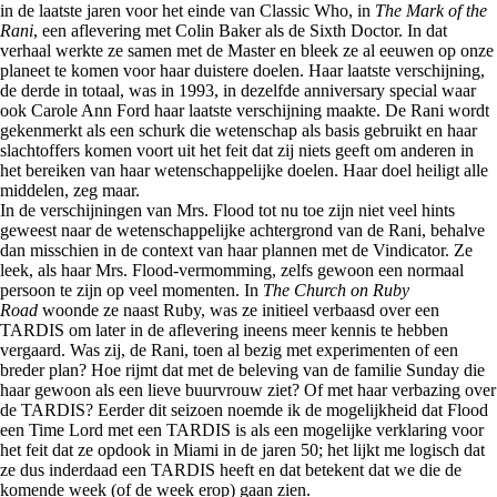
in de laatste jaren voor het einde van Classic Who, in
The Mark of the
Rani
, een aflevering met Colin Baker als de Sixth Doctor. In dat
verhaal werkte ze samen met de Master en bleek ze al eeuwen op onze
planeet te komen voor haar duistere doelen. Haar laatste verschijning,
de derde in totaal, was in 1993, in dezelfde anniversary special waar
ook Carole Ann Ford haar laatste verschijning maakte. De Rani wordt
gekenmerkt als een schurk die wetenschap als basis gebruikt en haar
slachtoffers komen voort uit het feit dat zij niets geeft om anderen in
het bereiken van haar wetenschappelijke doelen. Haar doel heiligt alle
middelen, zeg maar.
In de verschijningen van Mrs. Flood tot nu toe zijn niet veel hints
geweest naar de wetenschappelijke achtergrond van de Rani, behalve
dan misschien in de context van haar plannen met de Vindicator. Ze
leek, als haar Mrs. Flood-vermomming, zelfs gewoon een normaal
persoon te zijn op veel momenten. In
The Church on Ruby
Road
woonde ze naast Ruby, was ze initieel verbaasd over een
TARDIS om later in de aflevering ineens meer kennis te hebben
vergaard. Was zij, de Rani, toen al bezig met experimenten of een
breder plan? Hoe rijmt dat met de beleving van de familie Sunday die
haar gewoon als een lieve buurvrouw ziet? Of met haar verbazing over
de TARDIS? Eerder dit seizoen noemde ik de mogelijkheid dat Flood
een Time Lord met een TARDIS is als een mogelijke verklaring voor
het feit dat ze opdook in Miami in de jaren 50; het lijkt me logisch dat
ze dus inderdaad een TARDIS heeft en dat betekent dat we die de
komende week (of de week erop) gaan zien.