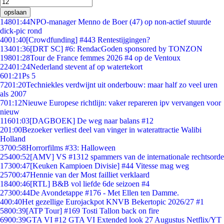
opslaan
148
01:44
NPO-manager Menno de Boer (47) op non-actief stuurde
dick-pic rond
40
01:40
[Crowdfunding] #443 Rentestijgingen?
134
01:36
[DRT SC] #6: RendacGoden sponsored by TONZON
198
01:28
Tour de France femmes 2026 #4 op de Ventoux
224
01:24
Nederland stevent af op watertekort
6
01:21
Ps 5
72
01:20
Techniekles verdwijnt uit onderbouw: maar half zo veel uren
als 2007
7
01:12
Nieuwe Europese richtlijn: vaker repareren ipv vervangen voor
nieuw
116
01:03
[DAGBOEK] De weg naar balans #12
2
01:00
Bezoeker verliest deel van vinger in waterattractie Walibi
Holland
37
00:58
Horrorfilms #33: Halloween
254
00:52
[AMV] VS #1312 spammers van de internationale rechtsorde
173
00:47
[Keuken Kampioen Divisie] #44 Vitesse mag weg
257
00:47
Hennie van der Most failliet verklaard
184
00:46
[RTL] B&B vol liefde 6de seizoen #4
273
00:44
De Avondetappe #176 - Met Ellen ten Damme.
4
00:40
Het gezellige Eurojackpot KNVB Bekertopic 2026/27 #1
58
00:39
[ATP Tour] #169 Tosti Tallon back on fire
69
00:39
GTA VI #12 GTA VI Extended look 27 Augustus Netflix/YT