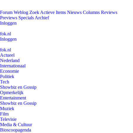
Forum
Weblog
Zoek
Actieve Items
Nieuws
Columns
Reviews
Previews
Specials
Archief
Inloggen
fok.nl
Inloggen
fok.nl
Actueel
Nederland
Internationaal
Economie
Politiek
Tech
Showbiz en Gossip
Opmerkelijk
Entertainment
Showbiz en Gossip
Muziek
Film
Televisie
Media & Cultuur
Bioscoopagenda