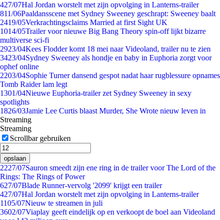
4
27/07
Hal Jordan worstelt met zijn opvolging in Lanterns-trailer
8
11/06
Paaldansscene met Sydney Sweeney geschrapt: Sweeney baalt
24
19/05
Verkrachtingsclaims Married at first Sight UK
10
14/05
Trailer voor nieuwe Big Bang Theory spin-off lijkt bizarre
multiverse sci-fi
29
23/04
Kees Flodder komt 18 mei naar Videoland, trailer nu te zien
34
23/04
Sydney Sweeney als hondje en baby in Euphoria zorgt voor
ophef online
22
03/04
Sophie Turner dansend gespot nadat haar rugblessure opnames
Tomb Raider lam legt
13
01/04
Nieuwe Euphoria-trailer zet Sydney Sweeney in sexy
spotlights
18
26/03
Jamie Lee Curtis blaast Murder, She Wrote nieuw leven in
Streaming
Streaming
Scrollbar gebruiken
opslaan
22
27/07
Sauron smeedt zijn ene ring in de trailer voor The Lord of the
Rings: The Rings of Power
6
27/07
Blade Runner-vervolg '2099' krijgt een trailer
4
27/07
Hal Jordan worstelt met zijn opvolging in Lanterns-trailer
11
05/07
Nieuw te streamen in juli
36
02/07
Viaplay geeft eindelijk op en verkoopt de boel aan Videoland