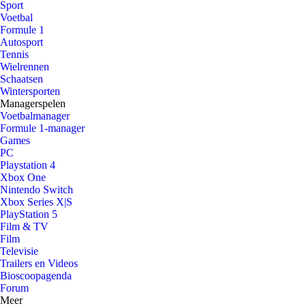
Sport
Voetbal
Formule 1
Autosport
Tennis
Wielrennen
Schaatsen
Wintersporten
Managerspelen
Voetbalmanager
Formule 1-manager
Games
PC
Playstation 4
Xbox One
Nintendo Switch
Xbox Series X|S
PlayStation 5
Film & TV
Film
Televisie
Trailers en Videos
Bioscoopagenda
Forum
Meer