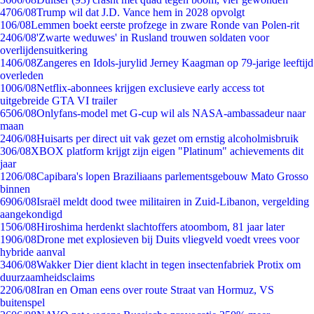
47
06/08
Trump wil dat J.D. Vance hem in 2028 opvolgt
1
06/08
Lemmen boekt eerste profzege in zware Ronde van Polen-rit
24
06/08
'Zwarte weduwes' in Rusland trouwen soldaten voor
overlijdensuitkering
14
06/08
Zangeres en Idols-jurylid Jerney Kaagman op 79-jarige leeftijd
overleden
10
06/08
Netflix-abonnees krijgen exclusieve early access tot
uitgebreide GTA VI trailer
65
06/08
Onlyfans-model met G-cup wil als NASA-ambassadeur naar
maan
24
06/08
Huisarts per direct uit vak gezet om ernstig alcoholmisbruik
3
06/08
XBOX platform krijgt zijn eigen "Platinum" achievements dit
jaar
12
06/08
Capibara's lopen Braziliaans parlementsgebouw Mato Grosso
binnen
69
06/08
Israël meldt dood twee militairen in Zuid-Libanon, vergelding
aangekondigd
15
06/08
Hiroshima herdenkt slachtoffers atoombom, 81 jaar later
19
06/08
Drone met explosieven bij Duits vliegveld voedt vrees voor
hybride aanval
34
06/08
Wakker Dier dient klacht in tegen insectenfabriek Protix om
duurzaamheidsclaims
22
06/08
Iran en Oman eens over route Straat van Hormuz, VS
buitenspel