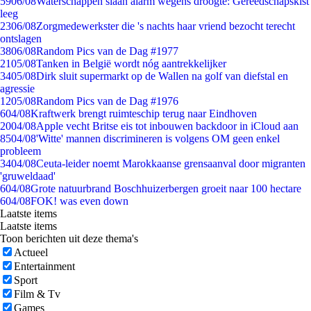
59
06/08
Waterschappen slaan alarm wegens droogte: Gereedschapskist
leeg
23
06/08
Zorgmedewerkster die 's nachts haar vriend bezocht terecht
ontslagen
38
06/08
Random Pics van de Dag #1977
21
05/08
Tanken in België wordt nóg aantrekkelijker
34
05/08
Dirk sluit supermarkt op de Wallen na golf van diefstal en
agressie
12
05/08
Random Pics van de Dag #1976
6
04/08
Kraftwerk brengt ruimteschip terug naar Eindhoven
20
04/08
Apple vecht Britse eis tot inbouwen backdoor in iCloud aan
85
04/08
'Witte' mannen discrimineren is volgens OM geen enkel
probleem
34
04/08
Ceuta-leider noemt Marokkaanse grensaanval door migranten
'gruweldaad'
6
04/08
Grote natuurbrand Boschhuizerbergen groeit naar 100 hectare
6
04/08
FOK! was even down
Laatste items
Laatste items
Toon berichten uit deze thema's
Actueel
Entertainment
Sport
Film & Tv
Games