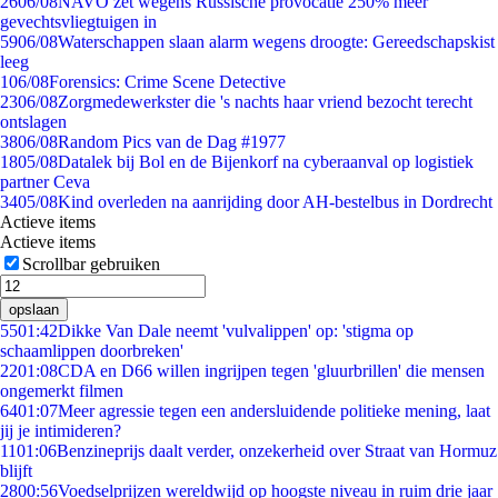
26
06/08
NAVO zet wegens Russische provocatie 250% meer
gevechtsvliegtuigen in
59
06/08
Waterschappen slaan alarm wegens droogte: Gereedschapskist
leeg
1
06/08
Forensics: Crime Scene Detective
23
06/08
Zorgmedewerkster die 's nachts haar vriend bezocht terecht
ontslagen
38
06/08
Random Pics van de Dag #1977
18
05/08
Datalek bij Bol en de Bijenkorf na cyberaanval op logistiek
partner Ceva
34
05/08
Kind overleden na aanrijding door AH-bestelbus in Dordrecht
Actieve items
Actieve items
Scrollbar gebruiken
opslaan
55
01:42
Dikke Van Dale neemt 'vulvalippen' op: 'stigma op
schaamlippen doorbreken'
22
01:08
CDA en D66 willen ingrijpen tegen 'gluurbrillen' die mensen
ongemerkt filmen
64
01:07
Meer agressie tegen een andersluidende politieke mening, laat
jij je intimideren?
11
01:06
Benzineprijs daalt verder, onzekerheid over Straat van Hormuz
blijft
28
00:56
Voedselprijzen wereldwijd op hoogste niveau in ruim drie jaar