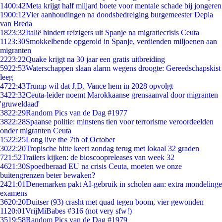
14
00:42
Meta krijgt half miljard boete voor mentale schade bij jongeren
19
00:12
Vier aanhoudingen na doodsbedreiging burgemeester Depla
van Breda
18
23:32
Italië hindert reizigers uit Spanje na migratiecrisis Ceuta
11
23:30
Smokkelbende opgerold in Spanje, verdienden miljoenen aan
migranten
22
23:22
Quake krijgt na 30 jaar een gratis uitbreiding
59
22:53
Waterschappen slaan alarm wegens droogte: Gereedschapskist
leeg
47
22:43
Trump wil dat J.D. Vance hem in 2028 opvolgt
34
22:32
Ceuta-leider noemt Marokkaanse grensaanval door migranten
'gruweldaad'
38
22:29
Random Pics van de Dag #1977
38
22:28
Spaanse politie: minstens tien voor terrorisme veroordeelden
onder migranten Ceuta
15
22:25
Long live the 7th of October
30
22:20
Tropische hitte keert zondag terug met lokaal 32 graden
7
21:52
Trailers kijken: de bioscoopreleases van week 32
46
21:30
Spoedberaad EU na crisis Ceuta, moeten we onze
buitengrenzen beter bewaken?
24
21:01
Denemarken pakt AI-gebruik in scholen aan: extra mondelinge
examens
36
20:20
Duitser (93) crasht met quad tegen boom, vier gewonden
11
20:01
VrijMiBabes #316 (not very sfw!)
35
19:58
Random Pics van de Dag #1979