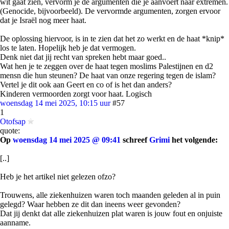
wit gaat zien, vervorm je de argumenten die je aanvoert naar extremen.
(Genocide, bijvoorbeeld). De vervormde argumenten, zorgen ervoor
dat je Israël nog meer haat.
De oplossing hiervoor, is in te zien dat het zo werkt en de haat *knip*
los te laten. Hopelijk heb je dat vermogen.
Denk niet dat jij recht van spreken hebt maar goed..
Wat hen je te zeggen over de haat tegen moslims Palestijnen en d2
mensn die hun steunen? De haat van onze regering tegen de islam?
Vertel je dit ook aan Geert en co of is het dan anders?
Kinderen vermoorden zorgt voor haat. Logisch
woensdag 14 mei 2025, 10:15 uur
#57
1
Otofsap
quote:
Op
woensdag 14 mei 2025 @ 09:41
schreef
Grimi
het volgende:
[..]
Heb je het artikel niet gelezen ofzo?
Trouwens, alle ziekenhuizen waren toch maanden geleden al in puin
gelegd? Waar hebben ze dit dan ineens weer gevonden?
Dat jij denkt dat alle ziekenhuizen plat waren is jouw fout en onjuiste
aanname.