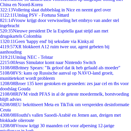
China en Noord-Korea
3
22:13
Vollering slaat dubbelslag in Nice en neemt geel over
11
22:11
Uitslag PSV - Fortuna Sittard
8
21:14
Vrouw krijgt door verwisseling het embryo van ander stel
ingebracht
5
20:35
Nieuwe president De la Espriella gaat strijd aan met
drugskartels Colombia
13
20:11
Geen 'happy end' bij seksdate via Kinky.nl
41
19:57
XR blokkeert A12 ruim twee uur, agent gebeten bij
aanhouding
3
19:21
Uitslag NEC - Telstar
22
15:00
Jesus Simulator komt naar Nintendo Switch
31
08/08
Britney Spears: "Ik geloof dat ik heb gefaald als moeder"
51
08/08
VS: kans op Russische aanval op NAVO-land groeit,
munitietekort wordt probleem
12
08/08
Broer 135 keer gestoken en gesneden: zes jaar cel en tbs voor
doodslag Gouda
21
08/08
RIVM vindt PFAS in al de geteste moedermelk, borstvoeding
blijft advies
62
08/08
EU bekritiseert Meta en TikTok om verspreiden desinformatie
Ceuta
43
08/08
Houthi's vallen Saoedi-Arabië en Jemen aan, dreigen met
blokkade olieroute
12
08/08
Vrouw krijgt 30 maanden cel voor afpersing 12-jarige
misdienaar in kerk