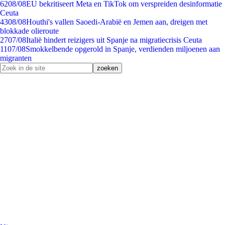
62
08/08
EU bekritiseert Meta en TikTok om verspreiden desinformatie
Ceuta
43
08/08
Houthi's vallen Saoedi-Arabië en Jemen aan, dreigen met
blokkade olieroute
27
07/08
Italië hindert reizigers uit Spanje na migratiecrisis Ceuta
11
07/08
Smokkelbende opgerold in Spanje, verdienden miljoenen aan
migranten