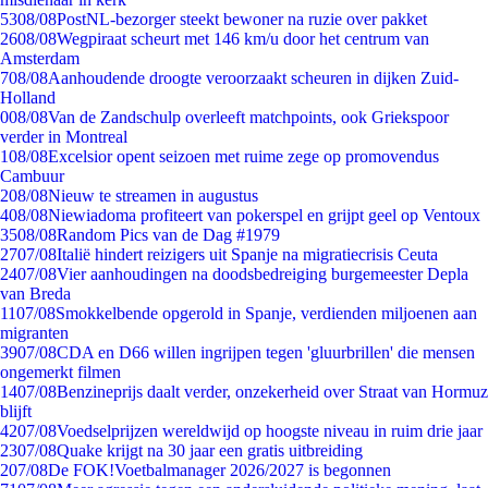
53
08/08
PostNL-bezorger steekt bewoner na ruzie over pakket
26
08/08
Wegpiraat scheurt met 146 km/u door het centrum van
Amsterdam
7
08/08
Aanhoudende droogte veroorzaakt scheuren in dijken Zuid-
Holland
0
08/08
Van de Zandschulp overleeft matchpoints, ook Griekspoor
verder in Montreal
1
08/08
Excelsior opent seizoen met ruime zege op promovendus
Cambuur
2
08/08
Nieuw te streamen in augustus
4
08/08
Niewiadoma profiteert van pokerspel en grijpt geel op Ventoux
35
08/08
Random Pics van de Dag #1979
27
07/08
Italië hindert reizigers uit Spanje na migratiecrisis Ceuta
24
07/08
Vier aanhoudingen na doodsbedreiging burgemeester Depla
van Breda
11
07/08
Smokkelbende opgerold in Spanje, verdienden miljoenen aan
migranten
39
07/08
CDA en D66 willen ingrijpen tegen 'gluurbrillen' die mensen
ongemerkt filmen
14
07/08
Benzineprijs daalt verder, onzekerheid over Straat van Hormuz
blijft
42
07/08
Voedselprijzen wereldwijd op hoogste niveau in ruim drie jaar
23
07/08
Quake krijgt na 30 jaar een gratis uitbreiding
2
07/08
De FOK!Voetbalmanager 2026/2027 is begonnen