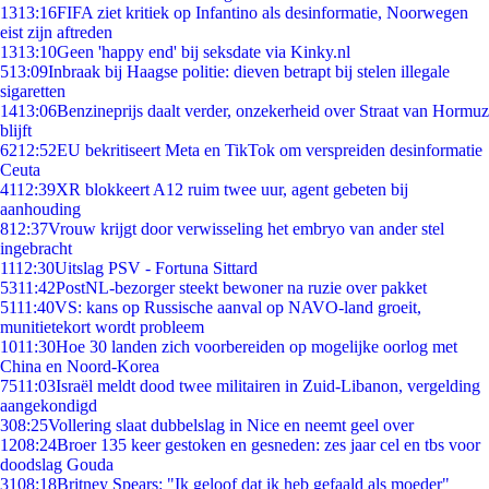
13
13:16
FIFA ziet kritiek op Infantino als desinformatie, Noorwegen
eist zijn aftreden
13
13:10
Geen 'happy end' bij seksdate via Kinky.nl
5
13:09
Inbraak bij Haagse politie: dieven betrapt bij stelen illegale
sigaretten
14
13:06
Benzineprijs daalt verder, onzekerheid over Straat van Hormuz
blijft
62
12:52
EU bekritiseert Meta en TikTok om verspreiden desinformatie
Ceuta
41
12:39
XR blokkeert A12 ruim twee uur, agent gebeten bij
aanhouding
8
12:37
Vrouw krijgt door verwisseling het embryo van ander stel
ingebracht
11
12:30
Uitslag PSV - Fortuna Sittard
53
11:42
PostNL-bezorger steekt bewoner na ruzie over pakket
51
11:40
VS: kans op Russische aanval op NAVO-land groeit,
munitietekort wordt probleem
10
11:30
Hoe 30 landen zich voorbereiden op mogelijke oorlog met
China en Noord-Korea
75
11:03
Israël meldt dood twee militairen in Zuid-Libanon, vergelding
aangekondigd
3
08:25
Vollering slaat dubbelslag in Nice en neemt geel over
12
08:24
Broer 135 keer gestoken en gesneden: zes jaar cel en tbs voor
doodslag Gouda
31
08:18
Britney Spears: "Ik geloof dat ik heb gefaald als moeder"