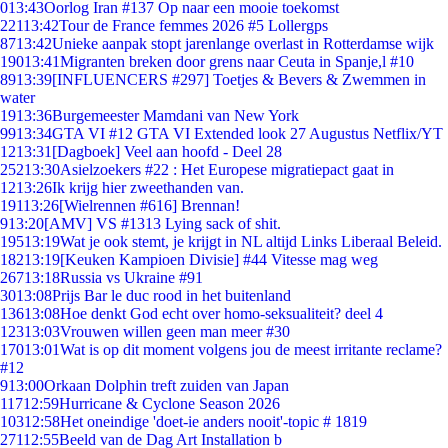
0
13:43
Oorlog Iran #137 Op naar een mooie toekomst
221
13:42
Tour de France femmes 2026 #5 Lollergps
87
13:42
Unieke aanpak stopt jarenlange overlast in Rotterdamse wijk
190
13:41
Migranten breken door grens naar Ceuta in Spanje,l #10
89
13:39
[INFLUENCERS #297] Toetjes & Bevers & Zwemmen in
water
19
13:36
Burgemeester Mamdani van New York
99
13:34
GTA VI #12 GTA VI Extended look 27 Augustus Netflix/YT
12
13:31
[Dagboek] Veel aan hoofd - Deel 28
252
13:30
Asielzoekers #22 : Het Europese migratiepact gaat in
12
13:26
Ik krijg hier zweethanden van.
191
13:26
[Wielrennen #616] Brennan!
9
13:20
[AMV] VS #1313 Lying sack of shit.
195
13:19
Wat je ook stemt, je krijgt in NL altijd Links Liberaal Beleid.
182
13:19
[Keuken Kampioen Divisie] #44 Vitesse mag weg
267
13:18
Russia vs Ukraine #91
30
13:08
Prijs Bar le duc rood in het buitenland
136
13:08
Hoe denkt God echt over homo-seksualiteit? deel 4
123
13:03
Vrouwen willen geen man meer #30
170
13:01
Wat is op dit moment volgens jou de meest irritante reclame?
#12
9
13:00
Orkaan Dolphin treft zuiden van Japan
117
12:59
Hurricane & Cyclone Season 2026
103
12:58
Het oneindige 'doet-ie anders nooit'-topic # 1819
271
12:55
Beeld van de Dag Art Installation b