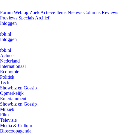
Forum
Weblog
Zoek
Actieve Items
Nieuws
Columns
Reviews
Previews
Specials
Archief
Inloggen
fok.nl
Inloggen
fok.nl
Actueel
Nederland
Internationaal
Economie
Politiek
Tech
Showbiz en Gossip
Opmerkelijk
Entertainment
Showbiz en Gossip
Muziek
Film
Televisie
Media & Cultuur
Bioscoopagenda