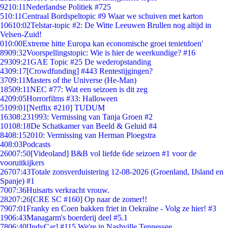
92
10:11
Nederlandse Politiek #725
5
10:11
Centraal Bordspeltopic #9 Waar we schuiven met karton
106
10:02
Telstar-topic #2: De Witte Leeuwen Brullen nog altijd in
Velsen-Zuid!
0
10:00
Extreme hitte Europa kan economische groei tenietdoen'
89
09:32
Voorspellingstopic: Wie is hier de weerkundige? #16
293
09:21
GAE Topic #25 De wederopstanding
43
09:17
[Crowdfunding] #443 Rentestijgingen?
37
09:11
Masters of the Universe (He-Man)
185
09:11
NEC #77: Wat een seizoen is dit zeg
42
09:05
Horrorfilms #33: Halloween
51
09:01
[Netflix #210] TUDUM
163
08:23
1993: Vermissing van Tanja Groen #2
101
08:18
De Schatkamer van Beeld & Geluid #4
84
08:15
2010: Vermissing van Herman Ploegstra
4
08:03
Podcasts
260
07:50
[Videoland] B&B vol liefde 6de seizoen #1 voor de
vooruitkijkers
267
07:43
Totale zonsverduistering 12-08-2026 (Groenland, IJsland en
Spanje) #1
70
07:36
Huisarts verkracht vrouw.
282
07:26
[CRE SC #160] Op naar de zomer!!
79
07:01
Franky en Coen bakken friet in Oekraïne - Volg ze hier! #3
19
06:43
Managarm's boerderij deel #5.1
78
06:40
[IndyCar] #115 We're in Nashville Tennessee