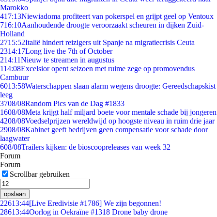
Marokko
4
17:13
Niewiadoma profiteert van pokerspel en grijpt geel op Ventoux
7
16:10
Aanhoudende droogte veroorzaakt scheuren in dijken Zuid-
Holland
27
15:52
Italië hindert reizigers uit Spanje na migratiecrisis Ceuta
23
14:17
Long live the 7th of October
2
14:11
Nieuw te streamen in augustus
1
14:08
Excelsior opent seizoen met ruime zege op promovendus
Cambuur
60
13:58
Waterschappen slaan alarm wegens droogte: Gereedschapskist
leeg
37
08/08
Random Pics van de Dag #1833
16
08/08
Meta krijgt half miljard boete voor mentale schade bij jongeren
42
08/08
Voedselprijzen wereldwijd op hoogste niveau in ruim drie jaar
29
08/08
Kabinet geeft bedrijven geen compensatie voor schade door
laagwater
6
08/08
Trailers kijken: de bioscoopreleases van week 32
Forum
Forum
Scrollbar gebruiken
opslaan
226
13:44
[Live Eredivisie #1786] We zijn begonnen!
286
13:44
Oorlog in Oekraïne #1318 Drone baby drone