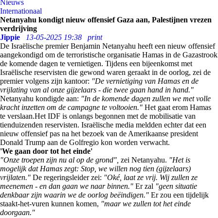
Nieuws
Internationaal
Netanyahu kondigt nieuw offensief Gaza aan, Palestijnen vrezen
verdrijving
Jippie
13-05-2025 19:38
print
De Israëlische premier Benjamin Netanyahu heeft een nieuw offensief
aangekondigd om de terroristische organisatie Hamas in de Gazastrook
de komende dagen te vernietigen. Tijdens een bijeenkomst met
Israëlische reservisten die gewond waren geraakt in de oorlog, zei de
premier volgens zijn kantoor:
"De vernietiging van Hamas en de
vrijlating van al onze gijzelaars - die twee gaan hand in hand."
Netanyahu kondigde aan:
"In de komende dagen zullen we met volle
kracht inzetten om de campagne te voltooien."
Het gaat erom Hamas
te verslaan.Het IDF is onlangs begonnen met de mobilisatie van
tienduizenden reservisten. Israëlische media meldden echter dat een
nieuw offensief pas na het bezoek van de Amerikaanse president
Donald Trump aan de Golfregio kon worden verwacht.
'We gaan door tot het einde'
"Onze troepen zijn nu al op de grond",
zei Netanyahu.
"Het is
mogelijk dat Hamas zegt: Stop, we willen nog tien (gijzelaars)
vrijlaten."
De regeringsleider zei:
"Oké, laat ze vrij. Wij zullen ze
meenemen - en dan gaan we naar binnen."
Er zal
"geen situatie
denkbaar zijn waarin we de oorlog beëindigen."
Er zou een tijdelijk
staakt-het-vuren kunnen komen,
"maar we zullen tot het einde
doorgaan."