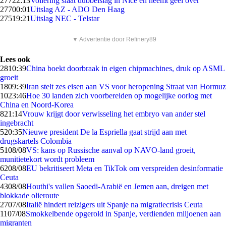
277
22:13
Vollering slaat dubbelslag in Nice en neemt geel over
277
00:01
Uitslag AZ - ADO Den Haag
275
19:21
Uitslag NEC - Telstar
▼ Advertentie door Refinery89
Lees ook
28
10:39
China boekt doorbraak in eigen chipmachines, druk op ASML
groeit
18
09:39
Iran stelt zes eisen aan VS voor heropening Straat van Hormuz
10
23:46
Hoe 30 landen zich voorbereiden op mogelijke oorlog met
China en Noord-Korea
8
21:14
Vrouw krijgt door verwisseling het embryo van ander stel
ingebracht
5
20:35
Nieuwe president De la Espriella gaat strijd aan met
drugskartels Colombia
51
08/08
VS: kans op Russische aanval op NAVO-land groeit,
munitietekort wordt probleem
62
08/08
EU bekritiseert Meta en TikTok om verspreiden desinformatie
Ceuta
43
08/08
Houthi's vallen Saoedi-Arabië en Jemen aan, dreigen met
blokkade olieroute
27
07/08
Italië hindert reizigers uit Spanje na migratiecrisis Ceuta
11
07/08
Smokkelbende opgerold in Spanje, verdienden miljoenen aan
migranten