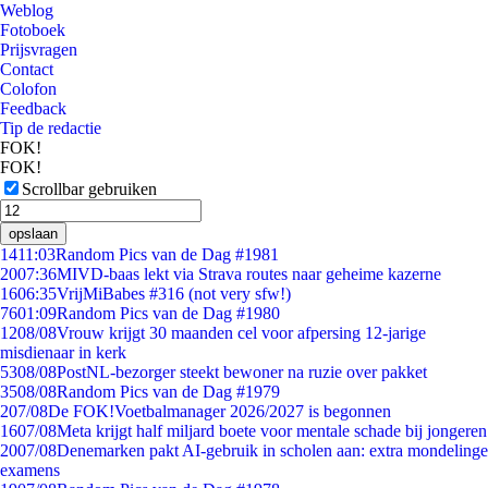
Weblog
Fotoboek
Prijsvragen
Contact
Colofon
Feedback
Tip de redactie
FOK!
FOK!
Scrollbar gebruiken
opslaan
14
11:03
Random Pics van de Dag #1981
20
07:36
MIVD-baas lekt via Strava routes naar geheime kazerne
16
06:35
VrijMiBabes #316 (not very sfw!)
76
01:09
Random Pics van de Dag #1980
12
08/08
Vrouw krijgt 30 maanden cel voor afpersing 12-jarige
misdienaar in kerk
53
08/08
PostNL-bezorger steekt bewoner na ruzie over pakket
35
08/08
Random Pics van de Dag #1979
2
07/08
De FOK!Voetbalmanager 2026/2027 is begonnen
16
07/08
Meta krijgt half miljard boete voor mentale schade bij jongeren
20
07/08
Denemarken pakt AI-gebruik in scholen aan: extra mondelinge
examens