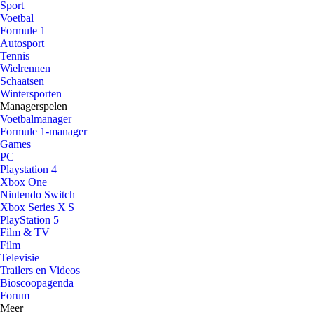
Sport
Voetbal
Formule 1
Autosport
Tennis
Wielrennen
Schaatsen
Wintersporten
Managerspelen
Voetbalmanager
Formule 1-manager
Games
PC
Playstation 4
Xbox One
Nintendo Switch
Xbox Series X|S
PlayStation 5
Film & TV
Film
Televisie
Trailers en Videos
Bioscoopagenda
Forum
Meer