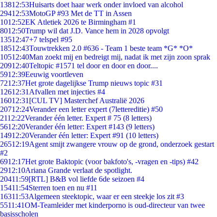
138
12:53
Huisarts doet haar werk onder invloed van alcohol
294
12:53
MotoGP #93 Met de TT in Assen
10
12:52
EK Atletiek 2026 te Birmingham #1
80
12:50
Trump wil dat J.D. Vance hem in 2028 opvolgt
135
12:47
+7 telspel #95
185
12:43
Touwtrekken 2.0 #636 - Team 1 beste team *G* *O*
105
12:40
Man zoekt mij en bedreigt mij, nadat ik met zijn zoon sprak
209
12:40
Teltopic #1571 tel door en door en door....
59
12:39
Eeuwig voortleven
72
12:37
Het grote dagelijkse Trump nieuws topic #31
126
12:31
Afvallen met injecties #4
160
12:31
[CUL TV] Masterchef Australië 2026
207
12:24
Verander een letter expert (7lettereditie) #50
21
12:22
Verander één letter. Expert # 75 (8 letters)
56
12:20
Verander één letter: Expert #143 (9 letters)
149
12:20
Verander één letter: Expert #91 (10 letters)
265
12:19
Agent smijt zwangere vrouw op de grond, onderzoek gestart
#2
69
12:17
Het grote Baktopic (voor bakfoto's, -vragen en -tips) #42
29
12:10
Ariana Grande verlaat de spotlight.
204
11:59
[RTL] B&B vol liefde 6de seizoen #4
154
11:54
Sterren toen en nu #11
163
11:53
Algemeen steektopic, waar er een steekje los zit #3
55
11:41
OM-Teamleider met kinderporno is oud-directeur van twee
basisscholen