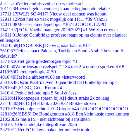
251
11:35
Nederland stevent af op watertekort
10
11:23
Hoeveel geld spendeer jij aan je beginnende relatie?
177
11:17
[WLR SC #417] Nieuw deel openen was kaputt
129
11:12
Post hier zo vaak mogelijk om 11:11 #39 Vanz11
140
11:08
Meisjesnamenlepeltopic #367 LOOOOL LAPO
114
11:07
[FOK!Voetbalmanager 2026/2027] #1 We zijn er weer
146
11:01
Jonge Cambridge professor stapt op na claims over plagiaat
en leugens
114
10:58
[DAGBOEK] De weg naar balans #12
36
10:57
Defensiepact Pakistan, Turkije en Saudi-Arabië bevat art.5
clausule?
137
10:50
Het grote goedemorgen topic #3
48
10:50
Woordensamenstelspel #1184 met 2 woorden spreken SVP
41
10:50
Dierenlepeltopic #150
40
10:49
Het hele alfabet #108 en 4letterwoord
254
10:48
Oscar Piastri: Over 10 jaar de BESTE allertijden-topic
278
10:45
[F1 SC] Get a Room #4
14
10:41
Petitie behoud npo 5 Soul & Jazz
126
10:41
Koopzegels sparen bij AH duurt straks 2x zo lang
271
10:40
[NET5] Het blok 2026 #32 Blokkendozen
279
10:33
Het enige echte LEGO-topic #45 LEGOOOOOOOOOOO
128
10:26
[SBS6] De Bondgenoten #318 Een klein kusje moet kunnen
2
10:23
LG nas n1t1 - niet zichtbaar bij aansluiten
104
10:19
De landelijke hittegolf van 2026
232
10:12
Het FOK!kers maken teringherrie topic