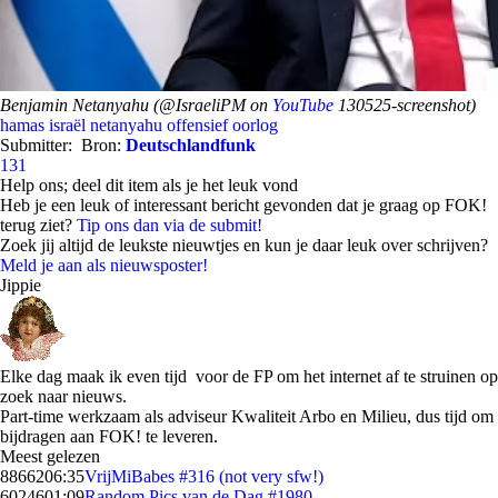
Benjamin Netanyahu (@IsraeliPM on
YouTube
130525-screenshot)
hamas
israël
netanyahu
offensief
oorlog
Submitter:
Bron:
Deutschlandfunk
131
Help ons; deel dit item als je het leuk vond
Heb je een leuk of interessant bericht gevonden dat je graag op FOK!
terug ziet?
Tip ons dan via de submit!
Zoek jij altijd de leukste nieuwtjes en kun je daar leuk over schrijven?
Meld je aan als nieuwsposter!
Jippie
Elke dag maak ik even tijd voor de FP om het internet af te struinen op
zoek naar nieuws.
Part-time werkzaam als adviseur Kwaliteit Arbo en Milieu, dus tijd om
bijdragen aan FOK! te leveren.
Meest gelezen
88662
06:35
VrijMiBabes #316 (not very sfw!)
60246
01:09
Random Pics van de Dag #1980