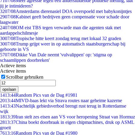
71
07/08
Meer agressie tegen een andersluidende politieke mening, laat
jij je intimideren?
32
07/08
Amsterdams dierenasiel DOA overspoeld met babykonijntjes
29
07/08
Kabinet geeft bedrijven geen compensatie voor schade door
laagwater
24
07/08
OM eist TBS tegen verwarde man die agenten stak met
aardappelschilmesje
30
07/08
Tropische hitte keert zondag terug met lokaal 32 graden
30
07/08
Trump grijpt weer in op automatisch staatsburgerschap bij
geboorte in VS
57
07/08
Dikke Van Dale neemt 'vulvalippen' op: 'stigma op
schaamlippen doorbreken'
Actieve items
Actieve items
Scrollbar gebruiken
opslaan
14
13:44
Random Pics van de Dag #1981
20
13:44
MIVD-baas lekt via Strava routes naar geheime kazerne
14
13:43
Nachtelijk gebiedsverbod brengt rust terug in Rotterdamse
wijk
18
13:39
Iran stelt zes eisen aan VS voor heropening Straat van Hormuz
28
13:37
China boekt doorbraak in eigen chipmachines, druk op ASML
groeit
76
13:16
Random Pics van de Dag #1980