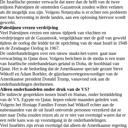
De Israëlische premier verwacht dat meer dan de helft van de twee
miljoen Palestijnen de omstreden Gazastrook zouden willen verlaten
als dit mogelijk zou zijn. Volgens Netanyahu is er echter een probleem
met hun hervesting in derde landen, aan een oplossing hiervoor wordt
gewerkt.
Palestijnen vrezen verdrijving
Veel Palestijnen vrezen een nieuw tijdperk van vluchten en
verdrijvingen uit de Gazastrook, vergelijkbaar met de golf van geweld
tijdens de oorlog die leidde tot de oprichting van de staat Israël in 1948
en de Zesdaagse Oorlog in 1967.
De onderhandelingen over een nieuw staakt-het-vuren gaat naar
verwachting in Qatar door. Volgens berichten in de media is een team
van Israëlische onderhandelaars geland in Doha, de hoofdstad van
Qatar. Het is de bedoeling dat de Amerikaanse speciale gezant Steve
Witkoff en Adam Boehler, de gijzelaarsvertegenwoordiger van de
Amerikaanse president Donald Trump, vanavond ook aan de
onderhandelingen deelnemen.
Alleen onderhandelen onder druk van de VS?
De indirecte gesprekken tussen Israël en Hamas, onder bemiddeling
van de VS, Egypte en Qatar, liepen enkele maanden geleden vast.
Volgens het Hostage Families Forum had Witkoff echter aan de
nabestaanden van de uit Israël ontvoerde personen verzekerd dat ze
niet naar Doha zouden reizen als ze er niet van overtuigd waren dat er
een reële kans was op vooruitgang in de onderhandelingen.
Veel Israëliërs zijn ervan overtuigd dat alleen de Amerikaanse regering