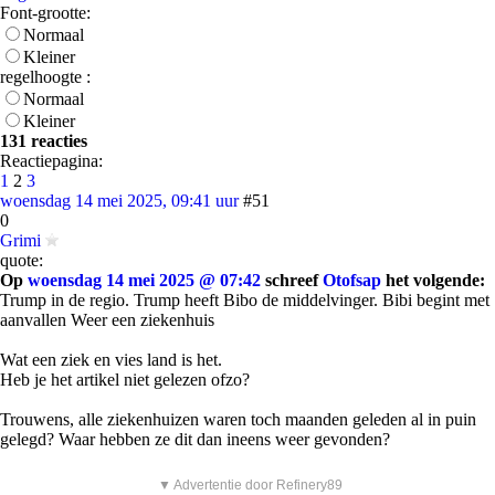
Font-grootte:
Normaal
Kleiner
regelhoogte :
Normaal
Kleiner
131 reacties
Reactiepagina:
1
2
3
woensdag 14 mei 2025, 09:41 uur
#51
0
Grimi
quote:
Op
woensdag 14 mei 2025 @ 07:42
schreef
Otofsap
het volgende:
Trump in de regio. Trump heeft Bibo de middelvinger. Bibi begint met
aanvallen Weer een ziekenhuis
Wat een ziek en vies land is het.
Heb je het artikel niet gelezen ofzo?
Trouwens, alle ziekenhuizen waren toch maanden geleden al in puin
gelegd? Waar hebben ze dit dan ineens weer gevonden?
▼ Advertentie door Refinery89