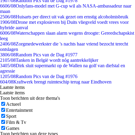
19
07/08
Random Pics van de Dag #1978
66
06/08
Onlyfans-model met G-cup wil als NASA-ambassadeur naar
maan
25
06/08
Huisarts per direct uit vak gezet om ernstig alcoholmisbruik
19
06/08
Drone met explosieven bij Duits vliegveld voedt vrees voor
hybride aanval
60
06/08
Waterschappen slaan alarm wegens droogte: Gereedschapskist
leeg
24
06/08
Zorgmedewerkster die 's nachts haar vriend bezocht terecht
ontslagen
38
06/08
Random Pics van de Dag #1977
21
05/08
Tanken in België wordt nóg aantrekkelijker
34
05/08
Dirk sluit supermarkt op de Wallen na golf van diefstal en
agressie
12
05/08
Random Pics van de Dag #1976
6
04/08
Kraftwerk brengt ruimteschip terug naar Eindhoven
Laatste items
Laatste items
Toon berichten uit deze thema's
Actueel
Entertainment
Sport
Film & Tv
Games
Toon berichten van deze types