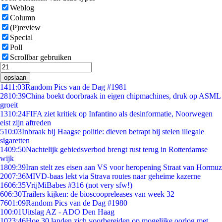
Weblog
Column
(P)review
Special
Poll
Scrollbar gebruiken
opslaan
14
11:03
Random Pics van de Dag #1981
28
10:39
China boekt doorbraak in eigen chipmachines, druk op ASML
groeit
13
10:24
FIFA ziet kritiek op Infantino als desinformatie, Noorwegen
eist zijn aftreden
5
10:03
Inbraak bij Haagse politie: dieven betrapt bij stelen illegale
sigaretten
14
09:50
Nachtelijk gebiedsverbod brengt rust terug in Rotterdamse
wijk
18
09:39
Iran stelt zes eisen aan VS voor heropening Straat van Hormuz
20
07:36
MIVD-baas lekt via Strava routes naar geheime kazerne
16
06:35
VrijMiBabes #316 (not very sfw!)
6
06:30
Trailers kijken: de bioscoopreleases van week 32
76
01:09
Random Pics van de Dag #1980
1
00:01
Uitslag AZ - ADO Den Haag
10
23:46
Hoe 30 landen zich voorbereiden op mogelijke oorlog met