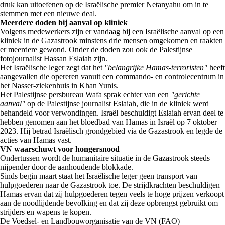
druk kan uitoefenen op de Israëlische premier Netanyahu om in te
stemmen met een nieuwe deal.
Meerdere doden bij aanval op kliniek
Volgens medewerkers zijn er vandaag bij een Israëlische aanval op een
kliniek in de Gazastrook minstens drie mensen omgekomen en raakten
er meerdere gewond. Onder de doden zou ook de Palestijnse
fotojournalist Hassan Eslaiah zijn.
Het Israëlische leger zegt dat het
"belangrijke Hamas-terroristen"
heeft
aangevallen die opereren vanuit een commando- en controlecentrum in
het Nasser-ziekenhuis in Khan Yunis.
Het Palestijnse persbureau Wafa sprak echter van een
"gerichte
aanval"
op de Palestijnse journalist Eslaiah, die in de kliniek werd
behandeld voor verwondingen. Israël beschuldigt Eslaiah ervan deel te
hebben genomen aan het bloedbad van Hamas in Israël op 7 oktober
2023. Hij betrad Israëlisch grondgebied via de Gazastrook en legde de
acties van Hamas vast.
VN waarschuwt voor hongersnood
Ondertussen wordt de humanitaire situatie in de Gazastrook steeds
nijpender door de aanhoudende blokkade.
Sinds begin maart staat het Israëlische leger geen transport van
hulpgoederen naar de Gazastrook toe. De strijdkrachten beschuldigen
Hamas ervan dat zij hulpgoederen tegen veels te hoge prijzen verkoopt
aan de noodlijdende bevolking en dat zij deze opbrengst gebruikt om
strijders en wapens te kopen.
De Voedsel- en Landbouworganisatie van de VN (FAO)