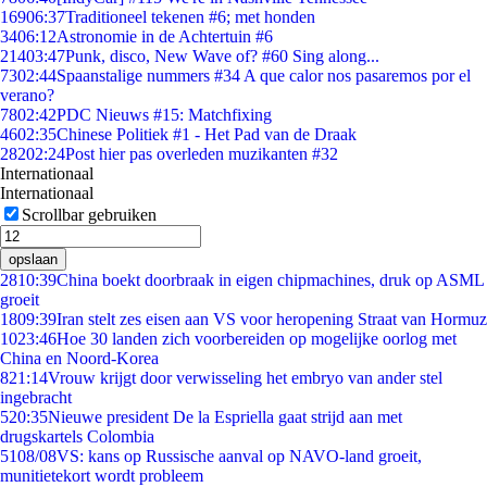
169
06:37
Traditioneel tekenen #6; met honden
34
06:12
Astronomie in de Achtertuin #6
214
03:47
Punk, disco, New Wave of? #60 Sing along...
73
02:44
Spaanstalige nummers #34 A que calor nos pasaremos por el
verano?
78
02:42
PDC Nieuws #15: Matchfixing
46
02:35
Chinese Politiek #1 - Het Pad van de Draak
282
02:24
Post hier pas overleden muzikanten #32
Internationaal
Internationaal
Scrollbar gebruiken
opslaan
28
10:39
China boekt doorbraak in eigen chipmachines, druk op ASML
groeit
18
09:39
Iran stelt zes eisen aan VS voor heropening Straat van Hormuz
10
23:46
Hoe 30 landen zich voorbereiden op mogelijke oorlog met
China en Noord-Korea
8
21:14
Vrouw krijgt door verwisseling het embryo van ander stel
ingebracht
5
20:35
Nieuwe president De la Espriella gaat strijd aan met
drugskartels Colombia
51
08/08
VS: kans op Russische aanval op NAVO-land groeit,
munitietekort wordt probleem