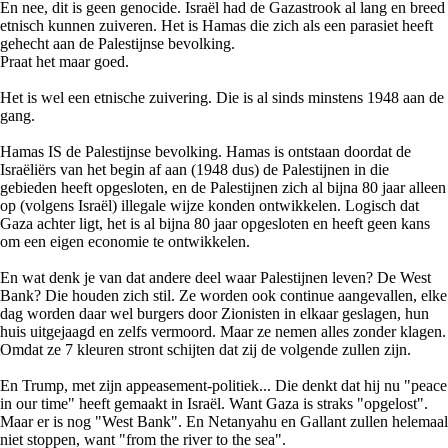
En nee, dit is geen genocide. Israël had de Gazastrook al lang en breed
etnisch kunnen zuiveren. Het is Hamas die zich als een parasiet heeft
gehecht aan de Palestijnse bevolking.
Praat het maar goed.
Het is wel een etnische zuivering. Die is al sinds minstens 1948 aan de
gang.
Hamas IS de Palestijnse bevolking. Hamas is ontstaan doordat de
Israëliërs van het begin af aan (1948 dus) de Palestijnen in die
gebieden heeft opgesloten, en de Palestijnen zich al bijna 80 jaar alleen
op (volgens Israël) illegale wijze konden ontwikkelen. Logisch dat
Gaza achter ligt, het is al bijna 80 jaar opgesloten en heeft geen kans
om een eigen economie te ontwikkelen.
En wat denk je van dat andere deel waar Palestijnen leven? De West
Bank? Die houden zich stil. Ze worden ook continue aangevallen, elke
dag worden daar wel burgers door Zionisten in elkaar geslagen, hun
huis uitgejaagd en zelfs vermoord. Maar ze nemen alles zonder klagen.
Omdat ze 7 kleuren stront schijten dat zij de volgende zullen zijn.
En Trump, met zijn appeasement-politiek... Die denkt dat hij nu "peace
in our time" heeft gemaakt in Israël. Want Gaza is straks "opgelost".
Maar er is nog "West Bank". En Netanyahu en Gallant zullen helemaal
niet stoppen, want "from the river to the sea".