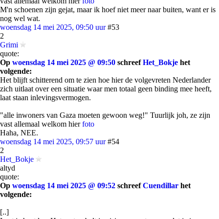
vast allemaal welkom hier
foto
M'n schoenen zijn gejat, maar ik hoef niet meer naar buiten, want er is
nog wel wat.
woensdag 14 mei 2025, 09:50 uur
#53
2
Grimi
quote:
Op
woensdag 14 mei 2025 @ 09:50
schreef
Het_Bokje
het
volgende:
Het blijft schitterend om te zien hoe hier de volgevreten Nederlander
zich uitlaat over een situatie waar men totaal geen binding mee heeft,
laat staan inlevingsvermogen.
"alle inwoners van Gaza moeten gewoon weg!" Tuurlijk joh, ze zijn
vast allemaal welkom hier
foto
Haha, NEE.
woensdag 14 mei 2025, 09:57 uur
#54
2
Het_Bokje
altyd
quote:
Op
woensdag 14 mei 2025 @ 09:52
schreef
Cuendillar
het
volgende:
[..]