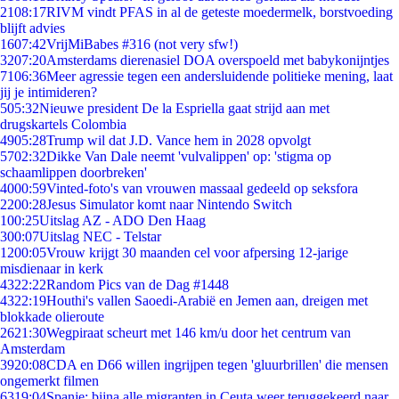
21
08:17
RIVM vindt PFAS in al de geteste moedermelk, borstvoeding
blijft advies
16
07:42
VrijMiBabes #316 (not very sfw!)
32
07:20
Amsterdams dierenasiel DOA overspoeld met babykonijntjes
71
06:36
Meer agressie tegen een andersluidende politieke mening, laat
jij je intimideren?
5
05:32
Nieuwe president De la Espriella gaat strijd aan met
drugskartels Colombia
49
05:28
Trump wil dat J.D. Vance hem in 2028 opvolgt
57
02:32
Dikke Van Dale neemt 'vulvalippen' op: 'stigma op
schaamlippen doorbreken'
40
00:59
Vinted-foto's van vrouwen massaal gedeeld op seksfora
22
00:28
Jesus Simulator komt naar Nintendo Switch
1
00:25
Uitslag AZ - ADO Den Haag
3
00:07
Uitslag NEC - Telstar
12
00:05
Vrouw krijgt 30 maanden cel voor afpersing 12-jarige
misdienaar in kerk
43
22:22
Random Pics van de Dag #1448
43
22:19
Houthi's vallen Saoedi-Arabië en Jemen aan, dreigen met
blokkade olieroute
26
21:30
Wegpiraat scheurt met 146 km/u door het centrum van
Amsterdam
39
20:08
CDA en D66 willen ingrijpen tegen 'gluurbrillen' die mensen
ongemerkt filmen
63
19:04
Spanje: bijna alle migranten in Ceuta weer teruggekeerd naar