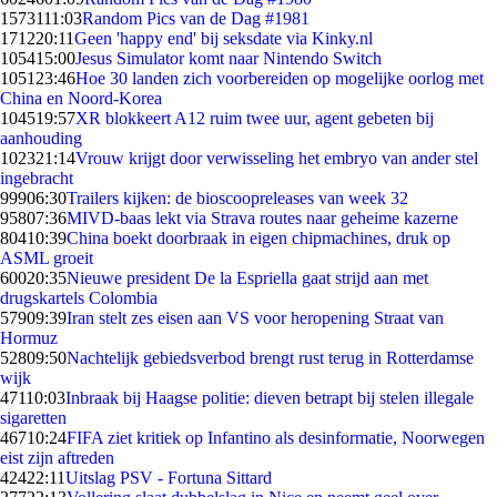
15731
11:03
Random Pics van de Dag #1981
1712
20:11
Geen 'happy end' bij seksdate via Kinky.nl
1054
15:00
Jesus Simulator komt naar Nintendo Switch
1051
23:46
Hoe 30 landen zich voorbereiden op mogelijke oorlog met
China en Noord-Korea
1045
19:57
XR blokkeert A12 ruim twee uur, agent gebeten bij
aanhouding
1023
21:14
Vrouw krijgt door verwisseling het embryo van ander stel
ingebracht
999
06:30
Trailers kijken: de bioscoopreleases van week 32
958
07:36
MIVD-baas lekt via Strava routes naar geheime kazerne
804
10:39
China boekt doorbraak in eigen chipmachines, druk op
ASML groeit
600
20:35
Nieuwe president De la Espriella gaat strijd aan met
drugskartels Colombia
579
09:39
Iran stelt zes eisen aan VS voor heropening Straat van
Hormuz
528
09:50
Nachtelijk gebiedsverbod brengt rust terug in Rotterdamse
wijk
471
10:03
Inbraak bij Haagse politie: dieven betrapt bij stelen illegale
sigaretten
467
10:24
FIFA ziet kritiek op Infantino als desinformatie, Noorwegen
eist zijn aftreden
424
22:11
Uitslag PSV - Fortuna Sittard