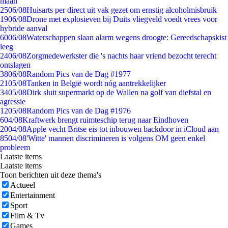
maan
25
06/08
Huisarts per direct uit vak gezet om ernstig alcoholmisbruik
19
06/08
Drone met explosieven bij Duits vliegveld voedt vrees voor
hybride aanval
60
06/08
Waterschappen slaan alarm wegens droogte: Gereedschapskist
leeg
24
06/08
Zorgmedewerkster die 's nachts haar vriend bezocht terecht
ontslagen
38
06/08
Random Pics van de Dag #1977
21
05/08
Tanken in België wordt nóg aantrekkelijker
34
05/08
Dirk sluit supermarkt op de Wallen na golf van diefstal en
agressie
12
05/08
Random Pics van de Dag #1976
6
04/08
Kraftwerk brengt ruimteschip terug naar Eindhoven
20
04/08
Apple vecht Britse eis tot inbouwen backdoor in iCloud aan
85
04/08
'Witte' mannen discrimineren is volgens OM geen enkel
probleem
Laatste items
Laatste items
Toon berichten uit deze thema's
Actueel
Entertainment
Sport
Film & Tv
Games