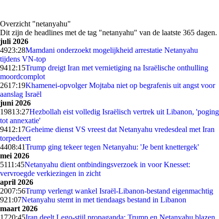
Overzicht "netanyahu"
Dit zijn de headlines met de tag "netanyahu" van de laatste 365 dagen.
juli 2026
49
23:28
Mamdani onderzoekt mogelijkheid arrestatie Netanyahu
tijdens VN-top
94
12:15
Trump dreigt Iran met vernietiging na Israëlische onthulling
moordcomplot
26
17:19
Khamenei-opvolger Mojtaba niet op begrafenis uit angst voor
aanslag Israël
juni 2026
198
13:27
Hezbollah eist volledig Israëlisch vertrek uit Libanon, 'poging
tot annexatie'
94
12:17
Geheime dienst VS vreest dat Netanyahu vredesdeal met Iran
torpedeert
44
08:41
Trump ging tekeer tegen Netanyahu: 'Je bent knettergek'
mei 2026
51
11:45
Netanyahu dient ontbindingsverzoek in voor Knesset:
vervroegde verkiezingen in zicht
april 2026
20
07:56
Trump verlengt wankel Israël-Libanon-bestand eigenmachtig
9
21:07
Netanyahu stemt in met tiendaags bestand in Libanon
maart 2026
17
20:45
Iran deelt Lego-stijl propaganda: Trump en Netanyahu blazen