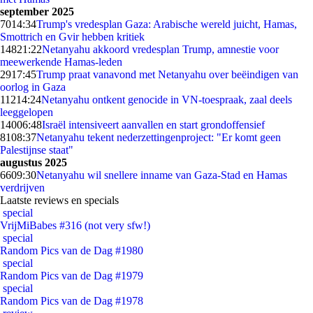
september 2025
70
14:34
Trump's vredesplan Gaza: Arabische wereld juicht, Hamas,
Smottrich en Gvir hebben kritiek
148
21:22
Netanyahu akkoord vredesplan Trump, amnestie voor
meewerkende Hamas-leden
29
17:45
Trump praat vanavond met Netanyahu over beëindigen van
oorlog in Gaza
112
14:24
Netanyahu ontkent genocide in VN-toespraak, zaal deels
leeggelopen
140
06:48
Israël intensiveert aanvallen en start grondoffensief
81
08:37
Netanyahu tekent nederzettingenproject: "Er komt geen
Palestijnse staat"
augustus 2025
66
09:30
Netanyahu wil snellere inname van Gaza-Stad en Hamas
verdrijven
Laatste reviews en specials
special
VrijMiBabes #316 (not very sfw!)
special
Random Pics van de Dag #1980
special
Random Pics van de Dag #1979
special
Random Pics van de Dag #1978