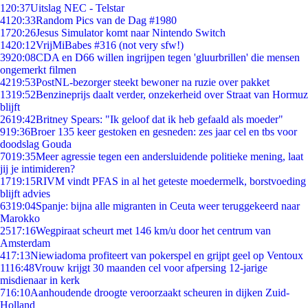
1
20:37
Uitslag NEC - Telstar
41
20:33
Random Pics van de Dag #1980
17
20:26
Jesus Simulator komt naar Nintendo Switch
14
20:12
VrijMiBabes #316 (not very sfw!)
39
20:08
CDA en D66 willen ingrijpen tegen 'gluurbrillen' die mensen
ongemerkt filmen
42
19:53
PostNL-bezorger steekt bewoner na ruzie over pakket
13
19:52
Benzineprijs daalt verder, onzekerheid over Straat van Hormuz
blijft
26
19:42
Britney Spears: "Ik geloof dat ik heb gefaald als moeder"
9
19:36
Broer 135 keer gestoken en gesneden: zes jaar cel en tbs voor
doodslag Gouda
70
19:35
Meer agressie tegen een andersluidende politieke mening, laat
jij je intimideren?
17
19:15
RIVM vindt PFAS in al het geteste moedermelk, borstvoeding
blijft advies
63
19:04
Spanje: bijna alle migranten in Ceuta weer teruggekeerd naar
Marokko
25
17:16
Wegpiraat scheurt met 146 km/u door het centrum van
Amsterdam
4
17:13
Niewiadoma profiteert van pokerspel en grijpt geel op Ventoux
11
16:48
Vrouw krijgt 30 maanden cel voor afpersing 12-jarige
misdienaar in kerk
7
16:10
Aanhoudende droogte veroorzaakt scheuren in dijken Zuid-
Holland