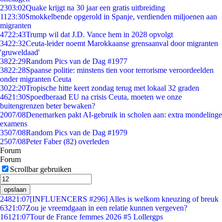
23
03:02
Quake krijgt na 30 jaar een gratis uitbreiding
11
23:30
Smokkelbende opgerold in Spanje, verdienden miljoenen aan
migranten
47
22:43
Trump wil dat J.D. Vance hem in 2028 opvolgt
34
22:32
Ceuta-leider noemt Marokkaanse grensaanval door migranten
'gruweldaad'
38
22:29
Random Pics van de Dag #1977
38
22:28
Spaanse politie: minstens tien voor terrorisme veroordeelden
onder migranten Ceuta
30
22:20
Tropische hitte keert zondag terug met lokaal 32 graden
46
21:30
Spoedberaad EU na crisis Ceuta, moeten we onze
buitengrenzen beter bewaken?
20
07/08
Denemarken pakt AI-gebruik in scholen aan: extra mondelinge
examens
35
07/08
Random Pics van de Dag #1979
25
07/08
Peter Faber (82) overleden
Forum
Forum
Scrollbar gebruiken
opslaan
248
21:07
[INFLUENCERS #296] Alles is welkom kneuzing of breuk
63
21:07
Zou je vreemdgaan in een relatie kunnen vergeven?
161
21:07
Tour de France femmes 2026 #5 Lollergps