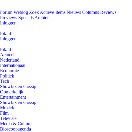
Forum
Weblog
Zoek
Actieve Items
Nieuws
Columns
Reviews
Previews
Specials
Archief
Inloggen
fok.nl
Inloggen
fok.nl
Actueel
Nederland
Internationaal
Economie
Politiek
Tech
Showbiz en Gossip
Opmerkelijk
Entertainment
Showbiz en Gossip
Muziek
Film
Televisie
Media & Cultuur
Bioscoopagenda