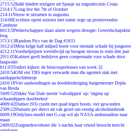
27
15:52
Italië hindert reizigers uit Spanje na migratiecrisis Ceuta
23
14:17
Long live the 7th of October
2
14:11
Nieuw te streamen in augustus
1
14:08
Excelsior opent seizoen met ruime zege op promovendus
Cambuur
60
13:58
Waterschappen slaan alarm wegens droogte: Gereedschapskist
leeg
37
13:13
Random Pics van de Dag #1833
16
12:43
Meta krijgt half miljard boete voor mentale schade bij jongeren
42
12:11
Voedselprijzen wereldwijd op hoogste niveau in ruim drie jaar
29
11:05
Kabinet geeft bedrijven geen compensatie voor schade door
laagwater
6
11:03
Trailers kijken: de bioscoopreleases van week 32
24
10:54
OM eist TBS tegen verwarde man die agenten stak met
aardappelschilmesje
24
10:18
Vier aanhoudingen na doodsbedreiging burgemeester Depla
van Breda
56
09:52
Dikke Van Dale neemt 'vulvalippen' op: 'stigma op
schaamlippen doorbreken'
40
09:42
Duitser (93) crasht met quad tegen boom, vier gewonden
25
09:22
Huisarts per direct uit vak gezet om ernstig alcoholmisbruik
66
09:19
Onlyfans-model met G-cup wil als NASA-ambassadeur naar
maan
24
09:02
Zorgmedewerkster die 's nachts haar vriend bezocht terecht
ontslagen