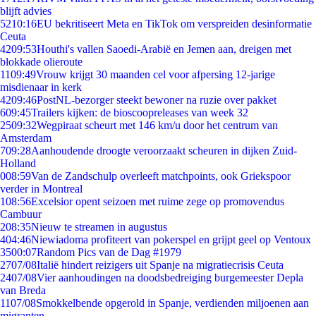
blijft advies
52
10:16
EU bekritiseert Meta en TikTok om verspreiden desinformatie
Ceuta
42
09:53
Houthi's vallen Saoedi-Arabië en Jemen aan, dreigen met
blokkade olieroute
11
09:49
Vrouw krijgt 30 maanden cel voor afpersing 12-jarige
misdienaar in kerk
42
09:46
PostNL-bezorger steekt bewoner na ruzie over pakket
6
09:45
Trailers kijken: de bioscoopreleases van week 32
25
09:32
Wegpiraat scheurt met 146 km/u door het centrum van
Amsterdam
7
09:28
Aanhoudende droogte veroorzaakt scheuren in dijken Zuid-
Holland
0
08:59
Van de Zandschulp overleeft matchpoints, ook Griekspoor
verder in Montreal
1
08:56
Excelsior opent seizoen met ruime zege op promovendus
Cambuur
2
08:35
Nieuw te streamen in augustus
4
04:46
Niewiadoma profiteert van pokerspel en grijpt geel op Ventoux
35
00:07
Random Pics van de Dag #1979
27
07/08
Italië hindert reizigers uit Spanje na migratiecrisis Ceuta
24
07/08
Vier aanhoudingen na doodsbedreiging burgemeester Depla
van Breda
11
07/08
Smokkelbende opgerold in Spanje, verdienden miljoenen aan
migranten