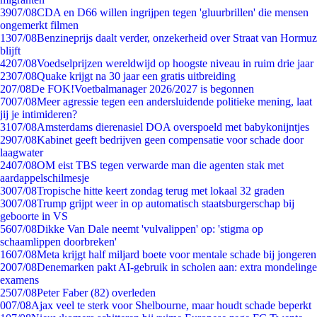
39
07/08
CDA en D66 willen ingrijpen tegen 'gluurbrillen' die mensen
ongemerkt filmen
13
07/08
Benzineprijs daalt verder, onzekerheid over Straat van Hormuz
blijft
42
07/08
Voedselprijzen wereldwijd op hoogste niveau in ruim drie jaar
23
07/08
Quake krijgt na 30 jaar een gratis uitbreiding
2
07/08
De FOK!Voetbalmanager 2026/2027 is begonnen
70
07/08
Meer agressie tegen een andersluidende politieke mening, laat
jij je intimideren?
31
07/08
Amsterdams dierenasiel DOA overspoeld met babykonijntjes
29
07/08
Kabinet geeft bedrijven geen compensatie voor schade door
laagwater
24
07/08
OM eist TBS tegen verwarde man die agenten stak met
aardappelschilmesje
30
07/08
Tropische hitte keert zondag terug met lokaal 32 graden
30
07/08
Trump grijpt weer in op automatisch staatsburgerschap bij
geboorte in VS
56
07/08
Dikke Van Dale neemt 'vulvalippen' op: 'stigma op
schaamlippen doorbreken'
16
07/08
Meta krijgt half miljard boete voor mentale schade bij jongeren
20
07/08
Denemarken pakt AI-gebruik in scholen aan: extra mondelinge
examens
25
07/08
Peter Faber (82) overleden
0
07/08
Ajax veel te sterk voor Shelbourne, maar houdt schade beperkt