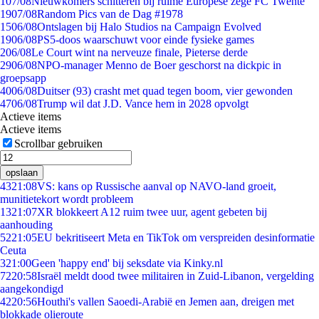
1
07/08
Nieuwkomers schitteren bij ruime Europese zege FC Twente
19
07/08
Random Pics van de Dag #1978
15
06/08
Ontslagen bij Halo Studios na Campaign Evolved
19
06/08
PS5-doos waarschuwt voor einde fysieke games
2
06/08
Le Court wint na nerveuze finale, Pieterse derde
29
06/08
NPO-manager Menno de Boer geschorst na dickpic in
groepsapp
40
06/08
Duitser (93) crasht met quad tegen boom, vier gewonden
47
06/08
Trump wil dat J.D. Vance hem in 2028 opvolgt
Actieve items
Actieve items
Scrollbar gebruiken
opslaan
43
21:08
VS: kans op Russische aanval op NAVO-land groeit,
munitietekort wordt probleem
13
21:07
XR blokkeert A12 ruim twee uur, agent gebeten bij
aanhouding
52
21:05
EU bekritiseert Meta en TikTok om verspreiden desinformatie
Ceuta
3
21:00
Geen 'happy end' bij seksdate via Kinky.nl
72
20:58
Israël meldt dood twee militairen in Zuid-Libanon, vergelding
aangekondigd
42
20:56
Houthi's vallen Saoedi-Arabië en Jemen aan, dreigen met
blokkade olieroute