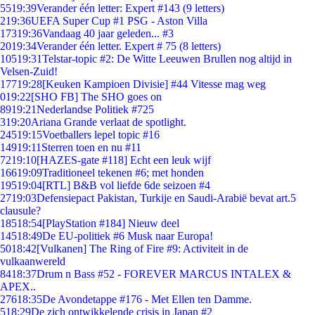
55
19:39
Verander één letter: Expert #143 (9 letters)
2
19:36
UEFA Super Cup #1 PSG - Aston Villa
173
19:36
Vandaag 40 jaar geleden... #3
20
19:34
Verander één letter. Expert # 75 (8 letters)
105
19:31
Telstar-topic #2: De Witte Leeuwen Brullen nog altijd in
Velsen-Zuid!
177
19:28
[Keuken Kampioen Divisie] #44 Vitesse mag weg
0
19:22
[SHO FB] The SHO goes on
89
19:21
Nederlandse Politiek #725
3
19:20
Ariana Grande verlaat de spotlight.
245
19:15
Voetballers lepel topic #16
149
19:11
Sterren toen en nu #11
72
19:10
[HAZES-gate #118] Echt een leuk wijf
166
19:09
Traditioneel tekenen #6; met honden
195
19:04
[RTL] B&B vol liefde 6de seizoen #4
27
19:03
Defensiepact Pakistan, Turkije en Saudi-Arabië bevat art.5
clausule?
185
18:54
[PlayStation #184] Nieuw deel
145
18:49
De EU-politiek #6 Musk naar Europa!
50
18:42
[Vulkanen] The Ring of Fire #9: Activiteit in de
vulkaanwereld
84
18:37
Drum n Bass #52 - FOREVER MARCUS INTALEX &
APEX..
276
18:35
De Avondetappe #176 - Met Ellen ten Damme.
5
18:29
De zich ontwikkelende crisis in Japan #2