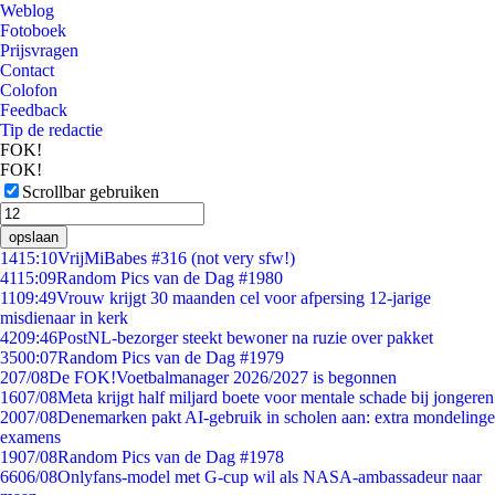
Weblog
Fotoboek
Prijsvragen
Contact
Colofon
Feedback
Tip de redactie
FOK!
FOK!
Scrollbar gebruiken
opslaan
14
15:10
VrijMiBabes #316 (not very sfw!)
41
15:09
Random Pics van de Dag #1980
11
09:49
Vrouw krijgt 30 maanden cel voor afpersing 12-jarige
misdienaar in kerk
42
09:46
PostNL-bezorger steekt bewoner na ruzie over pakket
35
00:07
Random Pics van de Dag #1979
2
07/08
De FOK!Voetbalmanager 2026/2027 is begonnen
16
07/08
Meta krijgt half miljard boete voor mentale schade bij jongeren
20
07/08
Denemarken pakt AI-gebruik in scholen aan: extra mondelinge
examens
19
07/08
Random Pics van de Dag #1978
66
06/08
Onlyfans-model met G-cup wil als NASA-ambassadeur naar