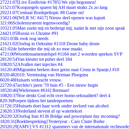
272
21:07
[Live Eredivisie #1785] We zijn begonnen!
115
21:07
Koopzegels sparen bij AH duurt straks 2x zo lang
292
21:07
Centraal Bordspeltopic #8 Game on!
158
21:06
[WLR SC #417] Nieuw deel openen was kaputt
3
21:06
Scholensysteem tegenwoordig?
103
21:05
Man zoekt mij en bedreigt mij, nadat ik met zijn zoon sprak
244
21:05
Russia vs Ukraine #91
10
21:03
Ik rook nog steeds
216
21:02
Oorlog in Oekraïne #1318 Drone baby drone
4
21:02
de beheerder die mij oh zo moe maakt.
47
21:00
Woordensamenstelspel #1184 met 2 woorden spreken SVP
281
20:54
Van kleuter tot puber deel 184
108
20:52
Afvallen met injecties #4
161
20:49
Migranten breken door grens naar Ceuta in Spanje,l #10
83
20:48
2010: Vermissing van Herman Ploegstra
60
20:48
Huisarts verkracht vrouw.
227
20:47
archito's jaren '70 huis #5 - Een nieuw begin
185
20:46
[Wielrennen #616] Brennan!
108
20:37
Hoe denkt God echt over homo-seksualiteit? deel 4
8
20:36
Poepen tijdens het tandenpoetsen
117
20:35
Huisarts doet haar werk onder invloed van alcohol
236
20:33
Nederland stevent af op watertekort
262
20:32
Oorlog Iran #136 Bridge and powerplant day incoming?
18
20:31
[Boekbespreking] Yesteryear - Caro Claire Burke
293
20:29
[AMV] VS #1312 spammers van de internationale rechtsorde