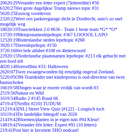
206
20:29
Verander een letter expert (7lettereditie) #50
63
20:27
Het grote dagelijkse Trump nieuws topic #31
56
20:25
Eeuwig voortleven
23
20:22
Weer een parkeergarage dicht in Dordrecht, auto's zo snel
mogelijk weg
180
20:19
Touwtrekken 2.0 #636 - Team 1 beste team *G* *O*
137
20:19
Meisjesnamenlepeltopic #367 LOOOOL LAPO
125
20:19
Buitenlandse steden lepeltopic #268
39
20:17
Dierenlepeltopic #150
37
20:16
Het hele alfabet #108 en 4letterwoord
229
20:15
Nederlandse plaatsnamen lepeltopic #213 elk gehucht met
een bord telt
40
20:14
Horrorfilms #33: Halloween
26
20:07
Twee zwaargewonden bij eenzijdig ongeval Zeeland.
52
20:05
OM-Teamleider met kinderporno is oud-directeur van twee
basisscholen
166
19:58
Dingen waar je enorm vrolijk van wordt #3
25
19:56
Natuur en Wild
16
19:54
Radio 2 #145 Ruud 66
47
19:47
[Netflix #210] TUDUM
212
19:43
[NL] Street View Quiz [#122] - Loogisch toch
101
19:43
De landelijke hittegolf van 2026
214
19:42
Bloemen/planten in je eigen tuin #94 Kleur!
148
19:42
Verander één letter: Expert #91 (10 letters)
2
19:41
Post hier je favoriete SHO podcast!