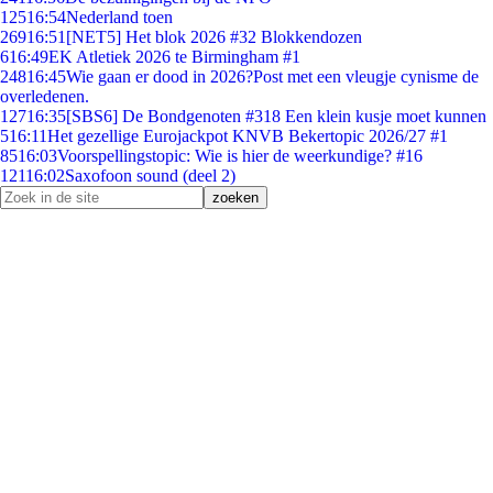
125
16:54
Nederland toen
269
16:51
[NET5] Het blok 2026 #32 Blokkendozen
6
16:49
EK Atletiek 2026 te Birmingham #1
248
16:45
Wie gaan er dood in 2026?Post met een vleugje cynisme de
overledenen.
127
16:35
[SBS6] De Bondgenoten #318 Een klein kusje moet kunnen
5
16:11
Het gezellige Eurojackpot KNVB Bekertopic 2026/27 #1
85
16:03
Voorspellingstopic: Wie is hier de weerkundige? #16
121
16:02
Saxofoon sound (deel 2)