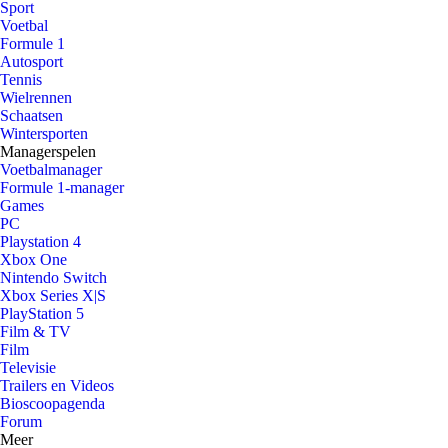
Sport
Voetbal
Formule 1
Autosport
Tennis
Wielrennen
Schaatsen
Wintersporten
Managerspelen
Voetbalmanager
Formule 1-manager
Games
PC
Playstation 4
Xbox One
Nintendo Switch
Xbox Series X|S
PlayStation 5
Film & TV
Film
Televisie
Trailers en Videos
Bioscoopagenda
Forum
Meer