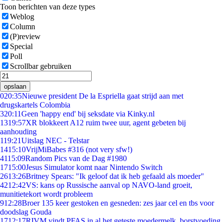
Toon berichten van deze types
Weblog
Column
(P)review
Special
Poll
Scrollbar gebruiken
opslaan
0
20:35
Nieuwe president De la Espriella gaat strijd aan met
drugskartels Colombia
3
20:11
Geen 'happy end' bij seksdate via Kinky.nl
13
19:57
XR blokkeert A12 ruim twee uur, agent gebeten bij
aanhouding
1
19:21
Uitslag NEC - Telstar
14
15:10
VrijMiBabes #316 (not very sfw!)
41
15:09
Random Pics van de Dag #1980
17
15:00
Jesus Simulator komt naar Nintendo Switch
26
13:26
Britney Spears: "Ik geloof dat ik heb gefaald als moeder"
42
12:42
VS: kans op Russische aanval op NAVO-land groeit,
munitietekort wordt probleem
9
12:28
Broer 135 keer gestoken en gesneden: zes jaar cel en tbs voor
doodslag Gouda
17
12:17
RIVM vindt PFAS in al het geteste moedermelk, borstvoeding