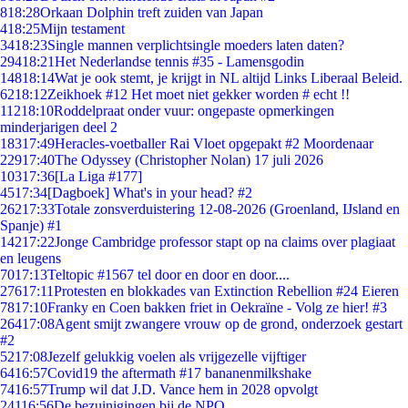
8
18:28
Orkaan Dolphin treft zuiden van Japan
4
18:25
Mijn testament
34
18:23
Single mannen verplichtsingle moeders laten daten?
294
18:21
Het Nederlandse tennis #35 - Lamensgodin
148
18:14
Wat je ook stemt, je krijgt in NL altijd Links Liberaal Beleid.
62
18:12
Zeikhoek #12 Het moet niet gekker worden # echt !!
112
18:10
Roddelpraat onder vuur: ongepaste opmerkingen
minderjarigen deel 2
183
17:49
Heracles-voetballer Rai Vloet opgepakt #2 Moordenaar
229
17:40
The Odyssey (Christopher Nolan) 17 juli 2026
103
17:36
[La Liga #177]
45
17:34
[Dagboek] What's in your head? #2
262
17:33
Totale zonsverduistering 12-08-2026 (Groenland, IJsland en
Spanje) #1
142
17:22
Jonge Cambridge professor stapt op na claims over plagiaat
en leugens
70
17:13
Teltopic #1567 tel door en door en door....
276
17:11
Protesten en blokkades van Extinction Rebellion #24 Eieren
78
17:10
Franky en Coen bakken friet in Oekraïne - Volg ze hier! #3
264
17:08
Agent smijt zwangere vrouw op de grond, onderzoek gestart
#2
52
17:08
Jezelf gelukkig voelen als vrijgezelle vijftiger
64
16:57
Covid19 the aftermath #17 bananenmilkshake
74
16:57
Trump wil dat J.D. Vance hem in 2028 opvolgt
241
16:56
De bezuinigingen bij de NPO