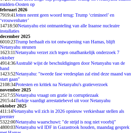
midden-Oosten op
februari 2026
79
19:41
Jetten neemt geen woord terug: Trump ‘crimineel’ en
‘vrouwenhater’
147
18:50
Netanyahu eist ontmanteling van alle Iraanse nucleaire
installaties
december 2025
60
10:23
Trump herhaalt eis tot ontwapening van Hamas, blijft
Netanyahu steunen
16
23:11
Netanyahu verzet zich tegen onafhankelijk onderzoek 7
oktober
49
14:36
Australië wijst de beschuldigingen door Netanyahu van de
hand
14
23:52
Netanyahu: "tweede fase vredesplan zal eind deze maand van
start gaan"
21
08:34
Protesten en kritiek na Netanyahu's gratieverzoek
november 2025
25
17:55
Netanyahu vraagt om gratie in corruptiezaak
29
15:44
Turkije vaardigt arrestatiebevel uit voor Netanyahu
oktober 2025
4
11:14
Netanyahu wil zich in 2026 opnieuw verkiesbaar stellen als
premier
53
22:00
Netanyahu waarschuwt: "de strijd is nog niet voorbij"
48
00:03
Netanyahu wil IDF in Gazastrook houden, maandag gesprek
met Hamas