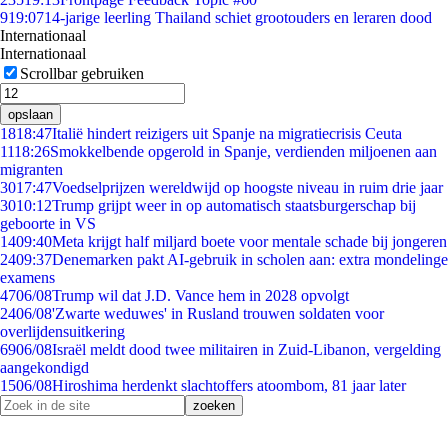
9
19:07
14-jarige leerling Thailand schiet grootouders en leraren dood
Internationaal
Internationaal
Scrollbar gebruiken
opslaan
18
18:47
Italië hindert reizigers uit Spanje na migratiecrisis Ceuta
11
18:26
Smokkelbende opgerold in Spanje, verdienden miljoenen aan
migranten
30
17:47
Voedselprijzen wereldwijd op hoogste niveau in ruim drie jaar
30
10:12
Trump grijpt weer in op automatisch staatsburgerschap bij
geboorte in VS
14
09:40
Meta krijgt half miljard boete voor mentale schade bij jongeren
24
09:37
Denemarken pakt AI-gebruik in scholen aan: extra mondelinge
examens
47
06/08
Trump wil dat J.D. Vance hem in 2028 opvolgt
24
06/08
'Zwarte weduwes' in Rusland trouwen soldaten voor
overlijdensuitkering
69
06/08
Israël meldt dood twee militairen in Zuid-Libanon, vergelding
aangekondigd
15
06/08
Hiroshima herdenkt slachtoffers atoombom, 81 jaar later