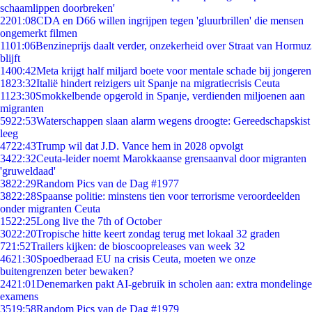
schaamlippen doorbreken'
22
01:08
CDA en D66 willen ingrijpen tegen 'gluurbrillen' die mensen
ongemerkt filmen
11
01:06
Benzineprijs daalt verder, onzekerheid over Straat van Hormuz
blijft
14
00:42
Meta krijgt half miljard boete voor mentale schade bij jongeren
18
23:32
Italië hindert reizigers uit Spanje na migratiecrisis Ceuta
11
23:30
Smokkelbende opgerold in Spanje, verdienden miljoenen aan
migranten
59
22:53
Waterschappen slaan alarm wegens droogte: Gereedschapskist
leeg
47
22:43
Trump wil dat J.D. Vance hem in 2028 opvolgt
34
22:32
Ceuta-leider noemt Marokkaanse grensaanval door migranten
'gruweldaad'
38
22:29
Random Pics van de Dag #1977
38
22:28
Spaanse politie: minstens tien voor terrorisme veroordeelden
onder migranten Ceuta
15
22:25
Long live the 7th of October
30
22:20
Tropische hitte keert zondag terug met lokaal 32 graden
7
21:52
Trailers kijken: de bioscoopreleases van week 32
46
21:30
Spoedberaad EU na crisis Ceuta, moeten we onze
buitengrenzen beter bewaken?
24
21:01
Denemarken pakt AI-gebruik in scholen aan: extra mondelinge
examens
35
19:58
Random Pics van de Dag #1979