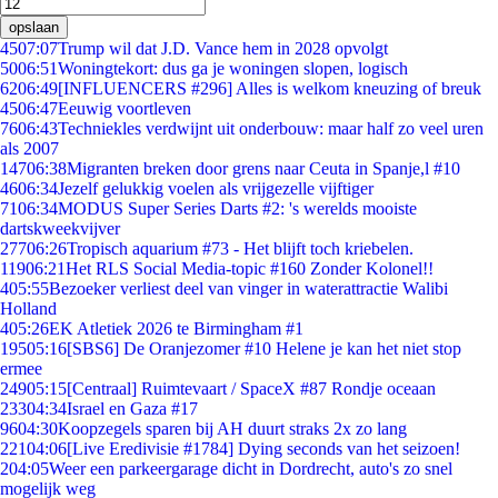
opslaan
45
07:07
Trump wil dat J.D. Vance hem in 2028 opvolgt
50
06:51
Woningtekort: dus ga je woningen slopen, logisch
62
06:49
[INFLUENCERS #296] Alles is welkom kneuzing of breuk
45
06:47
Eeuwig voortleven
76
06:43
Techniekles verdwijnt uit onderbouw: maar half zo veel uren
als 2007
147
06:38
Migranten breken door grens naar Ceuta in Spanje,l #10
46
06:34
Jezelf gelukkig voelen als vrijgezelle vijftiger
71
06:34
MODUS Super Series Darts #2: 's werelds mooiste
dartskweekvijver
277
06:26
Tropisch aquarium #73 - Het blijft toch kriebelen.
119
06:21
Het RLS Social Media-topic #160 Zonder Kolonel!!
4
05:55
Bezoeker verliest deel van vinger in waterattractie Walibi
Holland
4
05:26
EK Atletiek 2026 te Birmingham #1
195
05:16
[SBS6] De Oranjezomer #10 Helene je kan het niet stop
ermee
249
05:15
[Centraal] Ruimtevaart / SpaceX #87 Rondje oceaan
233
04:34
Israel en Gaza #17
96
04:30
Koopzegels sparen bij AH duurt straks 2x zo lang
221
04:06
[Live Eredivisie #1784] Dying seconds van het seizoen!
2
04:05
Weer een parkeergarage dicht in Dordrecht, auto's zo snel
mogelijk weg