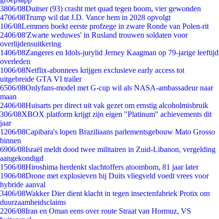
38
06/08
Duitser (93) crasht met quad tegen boom, vier gewonden
47
06/08
Trump wil dat J.D. Vance hem in 2028 opvolgt
1
06/08
Lemmen boekt eerste profzege in zware Ronde van Polen-rit
24
06/08
'Zwarte weduwes' in Rusland trouwen soldaten voor
overlijdensuitkering
14
06/08
Zangeres en Idols-jurylid Jerney Kaagman op 79-jarige leeftijd
overleden
10
06/08
Netflix-abonnees krijgen exclusieve early access tot
uitgebreide GTA VI trailer
65
06/08
Onlyfans-model met G-cup wil als NASA-ambassadeur naar
maan
24
06/08
Huisarts per direct uit vak gezet om ernstig alcoholmisbruik
3
06/08
XBOX platform krijgt zijn eigen "Platinum" achievements dit
jaar
12
06/08
Capibara's lopen Braziliaans parlementsgebouw Mato Grosso
binnen
69
06/08
Israël meldt dood twee militairen in Zuid-Libanon, vergelding
aangekondigd
15
06/08
Hiroshima herdenkt slachtoffers atoombom, 81 jaar later
19
06/08
Drone met explosieven bij Duits vliegveld voedt vrees voor
hybride aanval
34
06/08
Wakker Dier dient klacht in tegen insectenfabriek Protix om
duurzaamheidsclaims
22
06/08
Iran en Oman eens over route Straat van Hormuz, VS