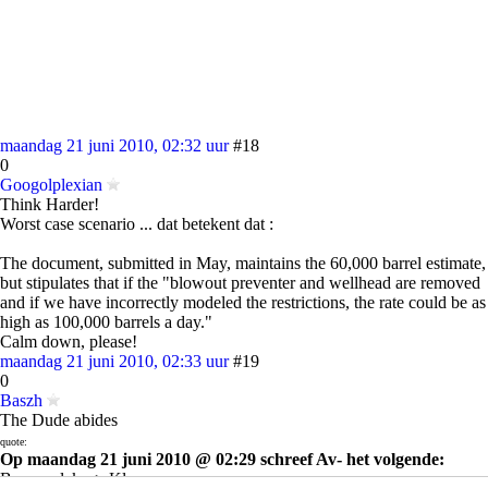
maandag 21 juni 2010, 02:32 uur
#18
0
Googolplexian
Think Harder!
Worst case scenario ... dat betekent dat :
The document, submitted in May, maintains the 60,000 barrel estimate,
but stipulates that if the "blowout preventer and wellhead are removed
and if we have incorrectly modeled the restrictions, the rate could be as
high as 100,000 barrels a day."
Calm down, please!
maandag 21 juni 2010, 02:33 uur
#19
0
Baszh
The Dude abides
quote:
Op maandag 21 juni 2010 @ 02:29 schreef Av- het volgende:
Bom op lek => Klaar