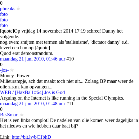
0
phreaks
foto
foto
foto
[quote]Op vrijdag 14 november 2014 17:19 schreef Danny het
volgende:
nog even; smijten met termen als 'stalisnisme', 'dictator danny' e.d.
levert een ban op.[/quote]
Quod erat demonstrandum.
maandag 21 juni 2010, 01:46 uur
#10
0
-jos-
Money=Power
Milieurampje, ach dat maakt toch niet uit... Zolang BP maar weer de
olie z.s.m. kan opvangen...
WEB / [HaxBall #64] Jos is God
Arguing on the Internet is like running in the Special Olympics.
maandag 21 juni 2010, 01:48 uur
#11
0
Be-Smart
Het is een links complot! De nadelen van olie komen weer dagelijks in
het nieuws en wie hebben daar baat bij?
Link:
http://bit.ly/bC1bhD