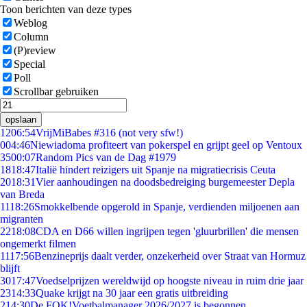
Toon berichten van deze types
Weblog
Column
(P)review
Special
Poll
Scrollbar gebruiken
opslaan
12
06:54
VrijMiBabes #316 (not very sfw!)
0
04:46
Niewiadoma profiteert van pokerspel en grijpt geel op Ventoux
35
00:07
Random Pics van de Dag #1979
18
18:47
Italië hindert reizigers uit Spanje na migratiecrisis Ceuta
20
18:31
Vier aanhoudingen na doodsbedreiging burgemeester Depla
van Breda
11
18:26
Smokkelbende opgerold in Spanje, verdienden miljoenen aan
migranten
22
18:08
CDA en D66 willen ingrijpen tegen 'gluurbrillen' die mensen
ongemerkt filmen
11
17:56
Benzineprijs daalt verder, onzekerheid over Straat van Hormuz
blijft
30
17:47
Voedselprijzen wereldwijd op hoogste niveau in ruim drie jaar
23
14:33
Quake krijgt na 30 jaar een gratis uitbreiding
2
14:30
De FOK!Voetbalmanager 2026/2027 is begonnen