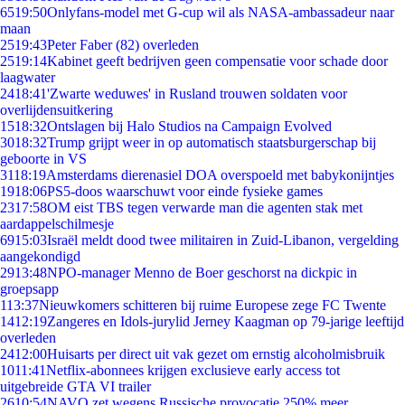
65
19:50
Onlyfans-model met G-cup wil als NASA-ambassadeur naar
maan
25
19:43
Peter Faber (82) overleden
25
19:14
Kabinet geeft bedrijven geen compensatie voor schade door
laagwater
24
18:41
'Zwarte weduwes' in Rusland trouwen soldaten voor
overlijdensuitkering
15
18:32
Ontslagen bij Halo Studios na Campaign Evolved
30
18:32
Trump grijpt weer in op automatisch staatsburgerschap bij
geboorte in VS
31
18:19
Amsterdams dierenasiel DOA overspoeld met babykonijntjes
19
18:06
PS5-doos waarschuwt voor einde fysieke games
23
17:58
OM eist TBS tegen verwarde man die agenten stak met
aardappelschilmesje
69
15:03
Israël meldt dood twee militairen in Zuid-Libanon, vergelding
aangekondigd
29
13:48
NPO-manager Menno de Boer geschorst na dickpic in
groepsapp
1
13:37
Nieuwkomers schitteren bij ruime Europese zege FC Twente
14
12:19
Zangeres en Idols-jurylid Jerney Kaagman op 79-jarige leeftijd
overleden
24
12:00
Huisarts per direct uit vak gezet om ernstig alcoholmisbruik
10
11:41
Netflix-abonnees krijgen exclusieve early access tot
uitgebreide GTA VI trailer
26
10:54
NAVO zet wegens Russische provocatie 250% meer