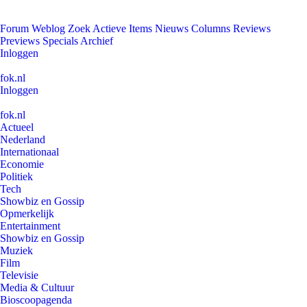
Forum
Weblog
Zoek
Actieve Items
Nieuws
Columns
Reviews
Previews
Specials
Archief
Inloggen
fok.nl
Inloggen
fok.nl
Actueel
Nederland
Internationaal
Economie
Politiek
Tech
Showbiz en Gossip
Opmerkelijk
Entertainment
Showbiz en Gossip
Muziek
Film
Televisie
Media & Cultuur
Bioscoopagenda