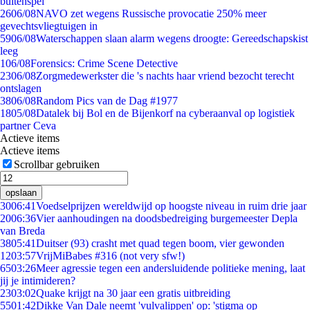
buitenspel
26
06/08
NAVO zet wegens Russische provocatie 250% meer
gevechtsvliegtuigen in
59
06/08
Waterschappen slaan alarm wegens droogte: Gereedschapskist
leeg
1
06/08
Forensics: Crime Scene Detective
23
06/08
Zorgmedewerkster die 's nachts haar vriend bezocht terecht
ontslagen
38
06/08
Random Pics van de Dag #1977
18
05/08
Datalek bij Bol en de Bijenkorf na cyberaanval op logistiek
partner Ceva
Actieve items
Actieve items
Scrollbar gebruiken
opslaan
30
06:41
Voedselprijzen wereldwijd op hoogste niveau in ruim drie jaar
20
06:36
Vier aanhoudingen na doodsbedreiging burgemeester Depla
van Breda
38
05:41
Duitser (93) crasht met quad tegen boom, vier gewonden
12
03:57
VrijMiBabes #316 (not very sfw!)
65
03:26
Meer agressie tegen een andersluidende politieke mening, laat
jij je intimideren?
23
03:02
Quake krijgt na 30 jaar een gratis uitbreiding
55
01:42
Dikke Van Dale neemt 'vulvalippen' op: 'stigma op