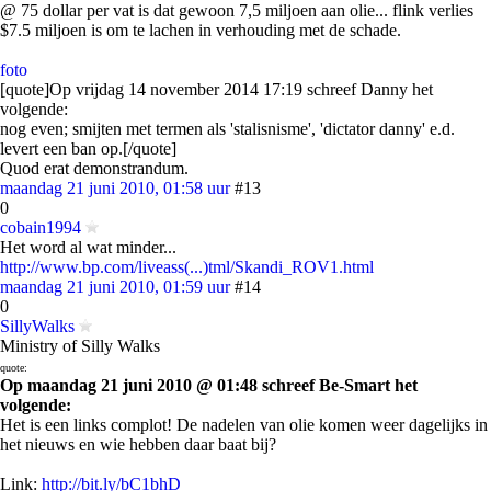
@ 75 dollar per vat is dat gewoon 7,5 miljoen aan olie... flink verlies
$7.5 miljoen is om te lachen in verhouding met de schade.
foto
[quote]Op vrijdag 14 november 2014 17:19 schreef Danny het
volgende:
nog even; smijten met termen als 'stalisnisme', 'dictator danny' e.d.
levert een ban op.[/quote]
Quod erat demonstrandum.
maandag 21 juni 2010, 01:58 uur
#13
0
cobain1994
Het word al wat minder...
http://www.bp.com/liveass(...)tml/Skandi_ROV1.html
maandag 21 juni 2010, 01:59 uur
#14
0
SillyWalks
Ministry of Silly Walks
quote:
Op maandag 21 juni 2010 @ 01:48 schreef Be-Smart het
volgende:
Het is een links complot! De nadelen van olie komen weer dagelijks in
het nieuws en wie hebben daar baat bij?
Link:
http://bit.ly/bC1bhD