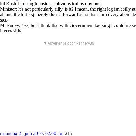
lol Rush Limbaugh posten... obvious troll is obvious!
Minister: lt's not particularly silly, is it? I mean, the right leg isn't silly at
all and the left leg merely does a forward aerial half turn every alternate
step.
Mr Pudey: Yes, but I think that with Government backing I could make
it very silly.
▼ Advertentie door Refinery89
maandag 21 juni 2010, 02:00 uur
#15