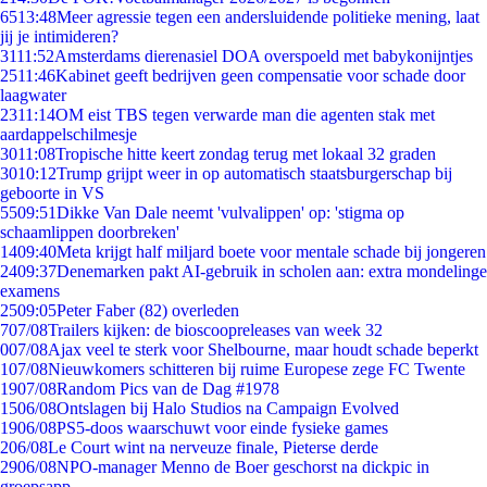
65
13:48
Meer agressie tegen een andersluidende politieke mening, laat
jij je intimideren?
31
11:52
Amsterdams dierenasiel DOA overspoeld met babykonijntjes
25
11:46
Kabinet geeft bedrijven geen compensatie voor schade door
laagwater
23
11:14
OM eist TBS tegen verwarde man die agenten stak met
aardappelschilmesje
30
11:08
Tropische hitte keert zondag terug met lokaal 32 graden
30
10:12
Trump grijpt weer in op automatisch staatsburgerschap bij
geboorte in VS
55
09:51
Dikke Van Dale neemt 'vulvalippen' op: 'stigma op
schaamlippen doorbreken'
14
09:40
Meta krijgt half miljard boete voor mentale schade bij jongeren
24
09:37
Denemarken pakt AI-gebruik in scholen aan: extra mondelinge
examens
25
09:05
Peter Faber (82) overleden
7
07/08
Trailers kijken: de bioscoopreleases van week 32
0
07/08
Ajax veel te sterk voor Shelbourne, maar houdt schade beperkt
1
07/08
Nieuwkomers schitteren bij ruime Europese zege FC Twente
19
07/08
Random Pics van de Dag #1978
15
06/08
Ontslagen bij Halo Studios na Campaign Evolved
19
06/08
PS5-doos waarschuwt voor einde fysieke games
2
06/08
Le Court wint na nerveuze finale, Pieterse derde
29
06/08
NPO-manager Menno de Boer geschorst na dickpic in
groepsapp