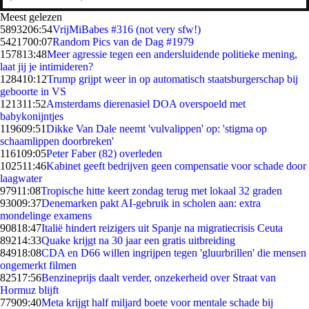
Meest gelezen
58932
06:54
VrijMiBabes #316 (not very sfw!)
54217
00:07
Random Pics van de Dag #1979
1578
13:48
Meer agressie tegen een andersluidende politieke mening,
laat jij je intimideren?
1284
10:12
Trump grijpt weer in op automatisch staatsburgerschap bij
geboorte in VS
1213
11:52
Amsterdams dierenasiel DOA overspoeld met
babykonijntjes
1196
09:51
Dikke Van Dale neemt 'vulvalippen' op: 'stigma op
schaamlippen doorbreken'
1161
09:05
Peter Faber (82) overleden
1025
11:46
Kabinet geeft bedrijven geen compensatie voor schade door
laagwater
979
11:08
Tropische hitte keert zondag terug met lokaal 32 graden
930
09:37
Denemarken pakt AI-gebruik in scholen aan: extra
mondelinge examens
908
18:47
Italië hindert reizigers uit Spanje na migratiecrisis Ceuta
892
14:33
Quake krijgt na 30 jaar een gratis uitbreiding
849
18:08
CDA en D66 willen ingrijpen tegen 'gluurbrillen' die mensen
ongemerkt filmen
825
17:56
Benzineprijs daalt verder, onzekerheid over Straat van
Hormuz blijft
779
09:40
Meta krijgt half miljard boete voor mentale schade bij