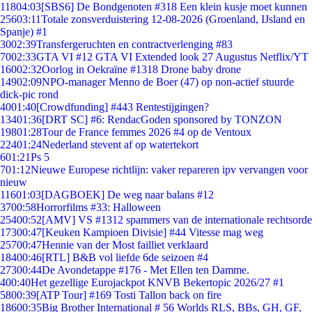
118
04:03
[SBS6] De Bondgenoten #318 Een klein kusje moet kunnen
256
03:11
Totale zonsverduistering 12-08-2026 (Groenland, IJsland en
Spanje) #1
30
02:39
Transfergeruchten en contractverlenging #83
70
02:33
GTA VI #12 GTA VI Extended look 27 Augustus Netflix/YT
160
02:32
Oorlog in Oekraïne #1318 Drone baby drone
149
02:09
NPO-manager Menno de Boer (47) op non-actief stuurde
dick-pic rond
40
01:40
[Crowdfunding] #443 Rentestijgingen?
134
01:36
[DRT SC] #6: RendacGoden sponsored by TONZON
198
01:28
Tour de France femmes 2026 #4 op de Ventoux
224
01:24
Nederland stevent af op watertekort
6
01:21
Ps 5
7
01:12
Nieuwe Europese richtlijn: vaker repareren ipv vervangen voor
nieuw
116
01:03
[DAGBOEK] De weg naar balans #12
37
00:58
Horrorfilms #33: Halloween
254
00:52
[AMV] VS #1312 spammers van de internationale rechtsorde
173
00:47
[Keuken Kampioen Divisie] #44 Vitesse mag weg
257
00:47
Hennie van der Most failliet verklaard
184
00:46
[RTL] B&B vol liefde 6de seizoen #4
273
00:44
De Avondetappe #176 - Met Ellen ten Damme.
4
00:40
Het gezellige Eurojackpot KNVB Bekertopic 2026/27 #1
58
00:39
[ATP Tour] #169 Tosti Tallon back on fire
186
00:35
Big Brother International # 56 Worlds RLS, BBs, GH, GF,