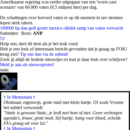
Amerikaanse regering was eerder uitgegaan van een 'worst case
scenario' van 60.000 vaten (9,5 miljoen liter) per dag.
De schattingen over hoeveel vaten er op dit moment in zee stromen
lopen sterk uiteen.
100000
bp
dan
golf
groter
mexico
olielek
ramp
van
vaten
verwacht
Submitter:
Bron:
ANP
53
Help ons; deel dit item als je het leuk vond
Heb je een leuk of interessant bericht gevonden dat je graag op FOK!
terug ziet?
Tip ons dan via de submit!
Zoek jij altijd de leukste nieuwtjes en kun je daar leuk over schrijven?
Meld je aan als nieuwsposter!
static
† In Memoriam
†
Obstinaat, eigenwijs, grote muil met klein hartje. Of zoals Yvonne
het subtiel verwoordt:
"Static is gewoon Static, je leeft met hem of niet. Geen verborgen
agenda's, trouw, grote muil, lief hartje, bang voor bloed, scheldt
FA's graag uit voor lul."
† In Memoriam †