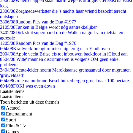
59
06/08
Waterschappen slaan alarm wegens droogte: Gereedschapskist
leeg
23
06/08
Zorgmedewerkster die 's nachts haar vriend bezocht terecht
ontslagen
38
06/08
Random Pics van de Dag #1977
21
05/08
Tanken in België wordt nóg aantrekkelijker
34
05/08
Dirk sluit supermarkt op de Wallen na golf van diefstal en
agressie
12
05/08
Random Pics van de Dag #1976
6
04/08
Kraftwerk brengt ruimteschip terug naar Eindhoven
20
04/08
Apple vecht Britse eis tot inbouwen backdoor in iCloud aan
85
04/08
'Witte' mannen discrimineren is volgens OM geen enkel
probleem
34
04/08
Ceuta-leider noemt Marokkaanse grensaanval door migranten
'gruweldaad'
6
04/08
Grote natuurbrand Boschhuizerbergen groeit naar 100 hectare
6
04/08
FOK! was even down
Laatste items
Laatste items
Toon berichten uit deze thema's
Actueel
Entertainment
Sport
Film & Tv
Games