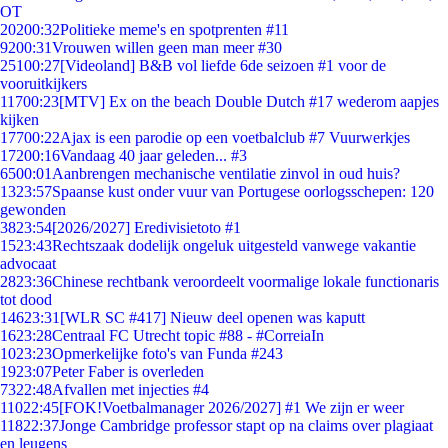
OT
202
00:32
Politieke meme's en spotprenten #11
92
00:31
Vrouwen willen geen man meer #30
251
00:27
[Videoland] B&B vol liefde 6de seizoen #1 voor de
vooruitkijkers
117
00:23
[MTV] Ex on the beach Double Dutch #17 wederom aapjes
kijken
177
00:22
Ajax is een parodie op een voetbalclub #7 Vuurwerkjes
172
00:16
Vandaag 40 jaar geleden... #3
65
00:01
Aanbrengen mechanische ventilatie zinvol in oud huis?
13
23:57
Spaanse kust onder vuur van Portugese oorlogsschepen: 120
gewonden
38
23:54
[2026/2027] Eredivisietoto #1
15
23:43
Rechtszaak dodelijk ongeluk uitgesteld vanwege vakantie
advocaat
28
23:36
Chinese rechtbank veroordeelt voormalige lokale functionaris
tot dood
146
23:31
[WLR SC #417] Nieuw deel openen was kaputt
16
23:28
Centraal FC Utrecht topic #88 - #CorreiaIn
10
23:23
Opmerkelijke foto's van Funda #243
19
23:07
Peter Faber is overleden
73
22:48
Afvallen met injecties #4
110
22:45
[FOK!Voetbalmanager 2026/2027] #1 We zijn er weer
118
22:37
Jonge Cambridge professor stapt op na claims over plagiaat
en leugens