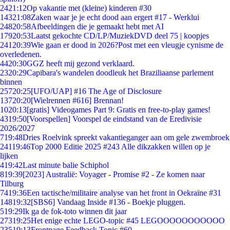
24
21:12
Op vakantie met (kleine) kinderen #30
143
21:08
Zaken waar je je echt dood aan ergert #17 - Werklui
248
20:58
Afbeeldingen die je gemaakt hebt met AI
179
20:53
Laatst gekochte CD/LP/MuziekDVD deel 75 | koopjes
241
20:39
Wie gaan er dood in 2026?Post met een vleugje cynisme de
overledenen.
44
20:30
GGZ heeft mij gezond verklaard.
23
20:29
Capibara's wandelen doodleuk het Braziliaanse parlement
binnen
257
20:25
[UFO/UAP] #16 The Age of Disclosure
137
20:20
[Wielrennen #616] Brennan!
10
20:13
[gratis] Videogames Part 9: Gratis en free-to-play games!
43
19:50
[Voorspellen] Voorspel de eindstand van de Eredivisie
2026/2027
7
19:48
Dries Roelvink spreekt vakantieganger aan om gele zwembroek
241
19:46
Top 2000 Editie 2025 #243 Alle dikzakken willen op je
lijken
4
19:42
Last minute balie Schiphol
8
19:39
[2023] Australië: Voyager - Promise #2 - Ze komen naar
Tilburg
74
19:36
Een tactische/militaire analyse van het front in Oekraïne #31
148
19:32
[SBS6] Vandaag Inside #136 - Boekje pluggen.
5
19:29
Ik ga de fok-toto winnen dit jaar
273
19:25
Het enige echte LEGO-topic #45 LEGOOOOOOOOOOO
235
19:13
Frontpage Feedback Topic #60