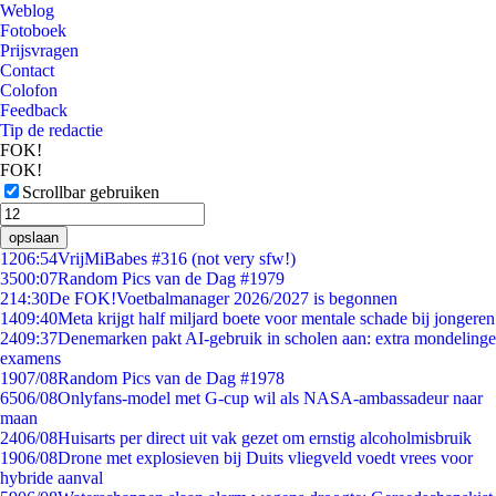
Weblog
Fotoboek
Prijsvragen
Contact
Colofon
Feedback
Tip de redactie
FOK!
FOK!
Scrollbar gebruiken
opslaan
12
06:54
VrijMiBabes #316 (not very sfw!)
35
00:07
Random Pics van de Dag #1979
2
14:30
De FOK!Voetbalmanager 2026/2027 is begonnen
14
09:40
Meta krijgt half miljard boete voor mentale schade bij jongeren
24
09:37
Denemarken pakt AI-gebruik in scholen aan: extra mondelinge
examens
19
07/08
Random Pics van de Dag #1978
65
06/08
Onlyfans-model met G-cup wil als NASA-ambassadeur naar
maan
24
06/08
Huisarts per direct uit vak gezet om ernstig alcoholmisbruik
19
06/08
Drone met explosieven bij Duits vliegveld voedt vrees voor
hybride aanval