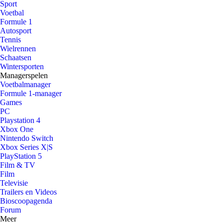
Sport
Voetbal
Formule 1
Autosport
Tennis
Wielrennen
Schaatsen
Wintersporten
Managerspelen
Voetbalmanager
Formule 1-manager
Games
PC
Playstation 4
Xbox One
Nintendo Switch
Xbox Series X|S
PlayStation 5
Film & TV
Film
Televisie
Trailers en Videos
Bioscoopagenda
Forum
Meer