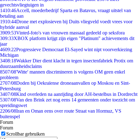
gevechtsvliegtuigen in
14
10:46
Accell, moederbedrijf Sparta en Batavus, vraagt uitstel van
betaling aan
19
10:44
Drone met explosieven bij Duits vliegveld voedt vrees voor
hybride aanval
39
09:53
Vinted-foto's van vrouwen massaal gedeeld op seksfora
3
09:33
XBOX platform krijgt zijn eigen "Platinum" achievements dit
jaar
46
09:22
Progressieve Democraat El-Sayed wint nipt voorverkiezing
Michigan
34
08:18
Wakker Dier dient klacht in tegen insectenfabriek Protix om
duurzaamheidsclaims
85
07/08
'Witte' mannen discrimineren is volgens OM geen enkel
probleem
27
07/08
Doden bij Oekraïense droneaanvallen op Moskou en Sint-
Petersburg
34
07/08
Kind overleden na aanrijding door AH-bestelbus in Dordrecht
53
07/08
Van den Brink zet nog eens 14 gemeenten onder toezicht om
spreidingswet
22
06/08
Iran en Oman eens over route Straat van Hormuz, VS
buitenspel
Forum
Forum
Scrollbar gebruiken