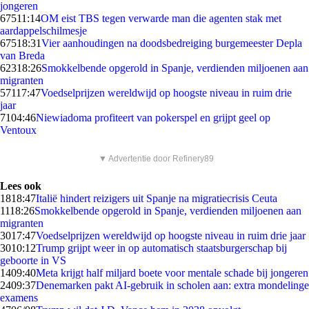
jongeren
675
11:14
OM eist TBS tegen verwarde man die agenten stak met
aardappelschilmesje
675
18:31
Vier aanhoudingen na doodsbedreiging burgemeester Depla
van Breda
623
18:26
Smokkelbende opgerold in Spanje, verdienden miljoenen aan
migranten
571
17:47
Voedselprijzen wereldwijd op hoogste niveau in ruim drie
jaar
71
04:46
Niewiadoma profiteert van pokerspel en grijpt geel op
Ventoux
▼ Advertentie door Refinery89
Lees ook
18
18:47
Italië hindert reizigers uit Spanje na migratiecrisis Ceuta
11
18:26
Smokkelbende opgerold in Spanje, verdienden miljoenen aan
migranten
30
17:47
Voedselprijzen wereldwijd op hoogste niveau in ruim drie jaar
30
10:12
Trump grijpt weer in op automatisch staatsburgerschap bij
geboorte in VS
14
09:40
Meta krijgt half miljard boete voor mentale schade bij jongeren
24
09:37
Denemarken pakt AI-gebruik in scholen aan: extra mondelinge
examens