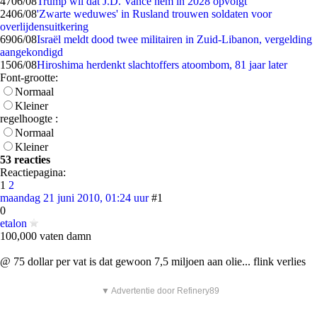
47
06/08
Trump wil dat J.D. Vance hem in 2028 opvolgt
24
06/08
'Zwarte weduwes' in Rusland trouwen soldaten voor
overlijdensuitkering
69
06/08
Israël meldt dood twee militairen in Zuid-Libanon, vergelding
aangekondigd
15
06/08
Hiroshima herdenkt slachtoffers atoombom, 81 jaar later
Font-grootte:
Normaal
Kleiner
regelhoogte :
Normaal
Kleiner
53 reacties
Reactiepagina:
1
2
maandag 21 juni 2010, 01:24 uur
#1
0
etalon
100,000 vaten damn
@ 75 dollar per vat is dat gewoon 7,5 miljoen aan olie... flink verlies
▼ Advertentie door Refinery89