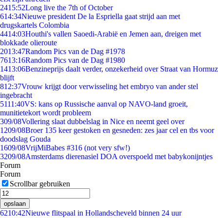
24
15:52
Long live the 7th of October
6
14:34
Nieuwe president De la Espriella gaat strijd aan met
drugskartels Colombia
44
14:03
Houthi's vallen Saoedi-Arabië en Jemen aan, dreigen met
blokkade olieroute
20
13:47
Random Pics van de Dag #1978
76
13:16
Random Pics van de Dag #1980
14
13:06
Benzineprijs daalt verder, onzekerheid over Straat van Hormuz
blijft
8
12:37
Vrouw krijgt door verwisseling het embryo van ander stel
ingebracht
51
11:40
VS: kans op Russische aanval op NAVO-land groeit,
munitietekort wordt probleem
3
09/08
Vollering slaat dubbelslag in Nice en neemt geel over
12
09/08
Broer 135 keer gestoken en gesneden: zes jaar cel en tbs voor
doodslag Gouda
16
09/08
VrijMiBabes #316 (not very sfw!)
32
09/08
Amsterdams dierenasiel DOA overspoeld met babykonijntjes
Forum
Forum
Scrollbar gebruiken
opslaan
62
10:42
Nieuwe flitspaal in Hollandscheveld binnen 24 uur