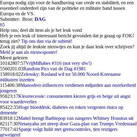
Europa nodig zijn voor de handhaving van vrede en stabiliteit, en een
essentieel onderdeel zijn van de politieke en militaire band tussen
Europa en de VS.
Submitter:
Bron:
DAG
65
Help ons; deel dit item als je het leuk vond
Heb je een leuk of interessant bericht gevonden dat je graag op FOK!
terug ziet?
Tip ons dan via de submit!
Zoek jij altijd de leukste nieuwtjes en kun je daar leuk over schrijven?
Meld je aan als nieuwsposter!
Meest gelezen
101428
07:57
VrijMiBabes #316 (not very sfw!)
55602
01:03
Random Pics van de Dag #1981
1589
18:02
Zelensky: Rusland wil tot 50.000 Noord-Koreaanse
militairen inzetten
1154
06:38
Manosfeer-influencers verdienen miljarden aan onzekerheid
jongeren
958
23:17
Kleurrecessie: consumenten kiezen grijs en beige uit angst
voor waardeverlies
854
22:35
Hoge bloeddruk, diabetes en roken vergroten risico op
dementie
839
18:12
Mattel brengt Barbiepop van zangeres Whitney Houston uit
821
17:30
Netanyahu zet streep door Gaza-plan van Trumps Vredesraad
770
17:41
Spanje volgt Italië met grenscontroles, tien reizigers
geweigerd