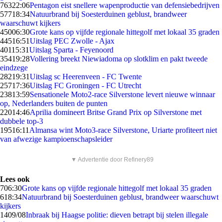
763
22:06
Pentagon eist snellere wapenproductie van defensiebedrijven
577
18:34
Natuurbrand bij Soesterduinen geblust, brandweer
waarschuwt kijkers
450
06:30
Grote kans op vijfde regionale hittegolf met lokaal 35 graden
445
16:51
Uitslag PEC Zwolle - Ajax
401
15:31
Uitslag Sparta - Feyenoord
354
19:28
Vollering breekt Niewiadoma op slotklim en pakt tweede
eindzege
282
19:31
Uitslag sc Heerenveen - FC Twente
257
17:36
Uitslag FC Groningen - FC Utrecht
238
13:59
Sensationele Moto2-race Silverstone levert nieuwe winnaar
op, Nederlanders buiten de punten
220
14:46
Aprilia domineert Britse Grand Prix op Silverstone met
dubbele top-3
195
16:11
Almansa wint Moto3-race Silverstone, Uriarte profiteert niet
van afwezige kampioenschapsleider
▼ Advertentie door Refinery89
Lees ook
7
06:30
Grote kans op vijfde regionale hittegolf met lokaal 35 graden
6
18:34
Natuurbrand bij Soesterduinen geblust, brandweer waarschuwt
kijkers
14
09/08
Inbraak bij Haagse politie: dieven betrapt bij stelen illegale