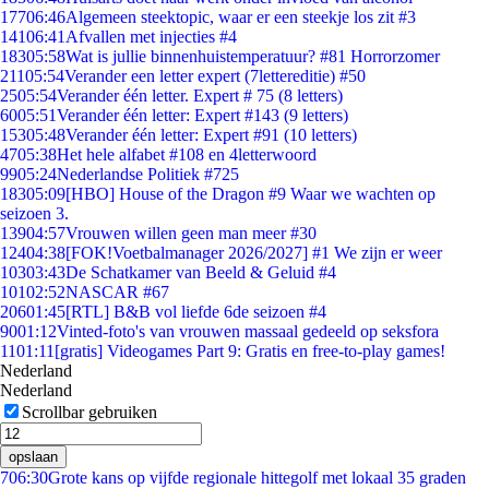
177
06:46
Algemeen steektopic, waar er een steekje los zit #3
141
06:41
Afvallen met injecties #4
183
05:58
Wat is jullie binnenhuistemperatuur? #81 Horrorzomer
211
05:54
Verander een letter expert (7lettereditie) #50
25
05:54
Verander één letter. Expert # 75 (8 letters)
60
05:51
Verander één letter: Expert #143 (9 letters)
153
05:48
Verander één letter: Expert #91 (10 letters)
47
05:38
Het hele alfabet #108 en 4letterwoord
99
05:24
Nederlandse Politiek #725
183
05:09
[HBO] House of the Dragon #9 Waar we wachten op
seizoen 3.
139
04:57
Vrouwen willen geen man meer #30
124
04:38
[FOK!Voetbalmanager 2026/2027] #1 We zijn er weer
103
03:43
De Schatkamer van Beeld & Geluid #4
101
02:52
NASCAR #67
206
01:45
[RTL] B&B vol liefde 6de seizoen #4
90
01:12
Vinted-foto's van vrouwen massaal gedeeld op seksfora
11
01:11
[gratis] Videogames Part 9: Gratis en free-to-play games!
Nederland
Nederland
Scrollbar gebruiken
opslaan
7
06:30
Grote kans op vijfde regionale hittegolf met lokaal 35 graden