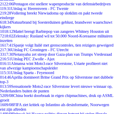
21
22:06
Pentagon eist snellere wapenproductie van defensiebedrijven
1
19:31
Uitslag sc Heerenveen - FC Twente
2
19:28
Vollering breekt Niewiadoma op slotklim en pakt tweede
eindzege
6
18:34
Natuurbrand bij Soesterduinen geblust, brandweer waarschuwt
kijkers
10
18:12
Mattel brengt Barbiepop van zangeres Whitney Houston uit
72
18:02
Zelensky: Rusland wil tot 50.000 Noord-Koreaanse militairen
inzetten
16
17:41
Spanje volgt Italië met grenscontroles, tien reizigers geweigerd
2
17:36
Uitslag FC Groningen - FC Utrecht
33
17:30
Netanyahu zet streep door Gaza-plan van Trumps Vredesraad
2
16:51
Uitslag PEC Zwolle - Ajax
0
16:11
Almansa wint Moto3-race Silverstone, Uriarte profiteert niet
van afwezige kampioenschapsleider
1
15:31
Uitslag Sparta - Feyenoord
0
14:46
Aprilia domineert Britse Grand Prix op Silverstone met dubbele
top-3
0
13:59
Sensationele Moto2-race Silverstone levert nieuwe winnaar op,
Nederlanders buiten de punten
52
09/08
China boekt doorbraak in eigen chipmachines, druk op ASML
groeit
16
09/08
FIFA ziet kritiek op Infantino als desinformatie, Noorwegen
eist zijn aftreden
14
09/08
Inbraak bij Haagse politie: dieven betrapt bij stelen illegale