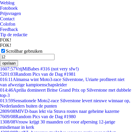
Weblog
Fotoboek
Prijsvragen
Contact
Colofon
Feedback
Tip de redactie
FOK!
FOK!
Scrollbar gebruiken
opslaan
16
07:57
VrijMiBabes #316 (not very sfw!)
52
01:03
Random Pics van de Dag #1981
0
16:11
Almansa wint Moto3-race Silverstone, Uriarte profiteert niet
van afwezige kampioenschapsleider
0
14:46
Aprilia domineert Britse Grand Prix op Silverstone met dubbele
top-3
0
13:59
Sensationele Moto2-race Silverstone levert nieuwe winnaar op,
Nederlanders buiten de punten
28
09/08
MIVD-baas lekt via Strava routes naar geheime kazerne
76
09/08
Random Pics van de Dag #1980
13
08/08
Vrouw krijgt 30 maanden cel voor afpersing 12-jarige
misdienaar in kerk