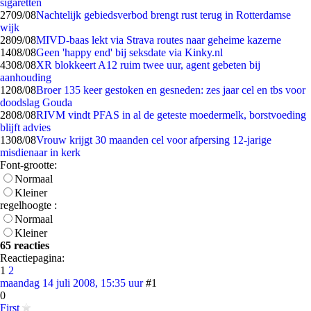
sigaretten
27
09/08
Nachtelijk gebiedsverbod brengt rust terug in Rotterdamse
wijk
28
09/08
MIVD-baas lekt via Strava routes naar geheime kazerne
14
08/08
Geen 'happy end' bij seksdate via Kinky.nl
43
08/08
XR blokkeert A12 ruim twee uur, agent gebeten bij
aanhouding
12
08/08
Broer 135 keer gestoken en gesneden: zes jaar cel en tbs voor
doodslag Gouda
28
08/08
RIVM vindt PFAS in al de geteste moedermelk, borstvoeding
blijft advies
13
08/08
Vrouw krijgt 30 maanden cel voor afpersing 12-jarige
misdienaar in kerk
Font-grootte:
Normaal
Kleiner
regelhoogte :
Normaal
Kleiner
65 reacties
Reactiepagina:
1
2
maandag 14 juli 2008, 15:35 uur
#1
0
First