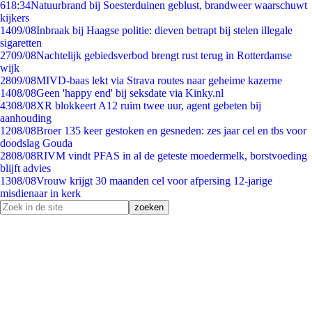
6
18:34
Natuurbrand bij Soesterduinen geblust, brandweer waarschuwt
kijkers
14
09/08
Inbraak bij Haagse politie: dieven betrapt bij stelen illegale
sigaretten
27
09/08
Nachtelijk gebiedsverbod brengt rust terug in Rotterdamse
wijk
28
09/08
MIVD-baas lekt via Strava routes naar geheime kazerne
14
08/08
Geen 'happy end' bij seksdate via Kinky.nl
43
08/08
XR blokkeert A12 ruim twee uur, agent gebeten bij
aanhouding
12
08/08
Broer 135 keer gestoken en gesneden: zes jaar cel en tbs voor
doodslag Gouda
28
08/08
RIVM vindt PFAS in al de geteste moedermelk, borstvoeding
blijft advies
13
08/08
Vrouw krijgt 30 maanden cel voor afpersing 12-jarige
misdienaar in kerk