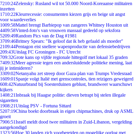
72
10:24
Zelensky: Rusland wil tot 50.000 Noord-Koreaanse militairen
inzetten
17
10:22
Kleurrecessie: consumenten kiezen grijs en beige uit angst
voor waardeverlies
10
09:58
Mattel brengt Barbiepop van zangeres Whitney Houston uit
44
09:58
Vinted-foto's van vrouwen massaal gedeeld op seksfora
52
09:49
Random Pics van de Dag #1981
37
09:46
Britney Spears: "Ik geloof dat ik heb gefaald als moeder"
21
09:44
Pentagon eist snellere wapenproductie van defensiebedrijven
2
09:43
Uitslag FC Groningen - FC Utrecht
7
09:32
Grote kans op vijfde regionale hittegolf met lokaal 35 graden
74
09:32
Meer agressie tegen een andersluidende politieke mening, laat
jij je intimideren?
33
09:02
Netanyahu zet streep door Gaza-plan van Trumps Vredesraad
16
09:01
Spanje volgt Italië met grenscontroles, tien reizigers geweigerd
6
08:42
Natuurbrand bij Soesterduinen geblust, brandweer waarschuwt
kijkers
14
08:21
Inbraak bij Haagse politie: dieven betrapt bij stelen illegale
sigaretten
19
08:21
Uitslag PSV - Fortuna Sittard
52
07:19
China boekt doorbraak in eigen chipmachines, druk op ASML
groeit
79
06:51
Israël meldt dood twee militairen in Zuid-Libanon, vergelding
aangekondigd
13
23:56
Hoe 30 landen zich voorbereiden op mogelijke oorlog met