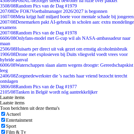
43
08/08
PostNL-bezorger steekt bewoner na ruzie over pakket
35
08/08
Random Pics van de Dag #1979
2
07/08
De FOK!Voetbalmanager 2026/2027 is begonnen
16
07/08
Meta krijgt half miljard boete voor mentale schade bij jongeren
20
07/08
Denemarken pakt AI-gebruik in scholen aan: extra mondelinge
examens
20
07/08
Random Pics van de Dag #1978
66
06/08
Onlyfans-model met G-cup wil als NASA-ambassadeur naar
maan
25
06/08
Huisarts per direct uit vak gezet om ernstig alcoholmisbruik
19
06/08
Drone met explosieven bij Duits vliegveld voedt vrees voor
hybride aanval
60
06/08
Waterschappen slaan alarm wegens droogte: Gereedschapskist
leeg
24
06/08
Zorgmedewerkster die 's nachts haar vriend bezocht terecht
ontslagen
38
06/08
Random Pics van de Dag #1977
21
05/08
Tanken in België wordt nóg aantrekkelijker
Laatste items
Laatste items
Toon berichten uit deze thema's
Actueel
Entertainment
Sport
Film & Tv