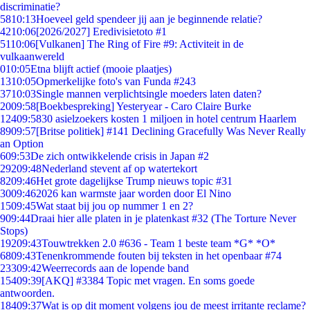
discriminatie?
58
10:13
Hoeveel geld spendeer jij aan je beginnende relatie?
42
10:06
[2026/2027] Eredivisietoto #1
51
10:06
[Vulkanen] The Ring of Fire #9: Activiteit in de
vulkaanwereld
0
10:05
Etna blijft actief (mooie plaatjes)
13
10:05
Opmerkelijke foto's van Funda #243
37
10:03
Single mannen verplichtsingle moeders laten daten?
20
09:58
[Boekbespreking] Yesteryear - Caro Claire Burke
124
09:58
30 asielzoekers kosten 1 miljoen in hotel centrum Haarlem
89
09:57
[Britse politiek] #141 Declining Gracefully Was Never Really
an Option
6
09:53
De zich ontwikkelende crisis in Japan #2
292
09:48
Nederland stevent af op watertekort
82
09:46
Het grote dagelijkse Trump nieuws topic #31
30
09:46
2026 kan warmste jaar worden door El Nino
15
09:45
Wat staat bij jou op nummer 1 en 2?
9
09:44
Draai hier alle platen in je platenkast #32 (The Torture Never
Stops)
192
09:43
Touwtrekken 2.0 #636 - Team 1 beste team *G* *O*
68
09:43
Tenenkrommende fouten bij teksten in het openbaar #74
233
09:42
Weerrecords aan de lopende band
154
09:39
[AKQ] #3384 Topic met vragen. En soms goede
antwoorden.
184
09:37
Wat is op dit moment volgens jou de meest irritante reclame?