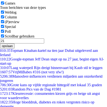
Games
Toon berichten van deze types
Weblog
Column
(P)review
Special
Poll
Scrollbar gebruiken
opslaan
0
10:35
Topman Kinahan-kartel na tien jaar Dubai uitgeleverd aan
Ierland
1
10:22
Google-topman Jeff Dean stapt op na 27 jaar, begint eigen AI-
start-up
3
10:07
Laag waterpeil Rijn dreigt binnenvaart bij Kaub stil te leggen
16
07:57
VrijMiBabes #316 (not very sfw!)
52
06:38
Manosfeer-influencers verdienen miljarden aan onzekerheid
jongeren
7
06:30
Grote kans op vijfde regionale hittegolf met lokaal 35 graden
52
01:03
Random Pics van de Dag #1981
17
23:17
Kleurrecessie: consumenten kiezen grijs en beige uit angst
voor waardeverlies
18
22:35
Hoge bloeddruk, diabetes en roken vergroten risico op
dementie