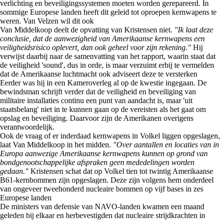
verlichting en beveiligingssystemen moeten worden gerepareerd. In
sommige Europese landen heeft dit geleid tot oproepen kernwapens te
weren. Van Velzen wil dit ook
Van Middelkoop deelt de opvatting van Kristensen niet.
"Ik laat deze
conclusie, dat de aanwezigheid van Amerikaanse kernwapens een
veiligheidsrisico oplevert, dan ook geheel voor zijn rekening."
Hij
verwijst daarbij naar de samenvatting van het rapport, waarin staat dat
de veiligheid 'sound', dus in orde, is maar verzuimt erbij te vermelden
dat de Amerikaanse luchtmacht ook adviseert deze te versterken
Eerder was hij in een Kameroverleg al op de kwestie ingegaan. De
bewindsman schrijft verder dat de veiligheid en beveiliging van
militaire installaties continu een punt van aandacht is, maar 'uit
staatsbelang' niet in te kunnen gaan op de vereisten als het gaat om
opslag en beveiliging. Daarvoor zijn de Amerikanen overigens
verantwoordelijk.
Ook de vraag of er inderdaad kernwapens in Volkel liggen opgeslagen,
laat Van Middelkoop in het midden.
"Over aantallen en locaties van in
Europa aanwezige Amerikaanse kernwapens kunnen op grond van
bondgenootschappelijke afspraken geen mededelingen worden
gedaan."
Kristensen schat dat op Volkel tien tot twintig Amerikaanse
B61-kernbommen zijn opgeslagen. Deze zijn volgens hem onderdeel
van ongeveer tweehonderd nucleaire bommen op vijf bases in zes
Europese landen
De ministers van defensie van NAVO-landen kwamen een maand
geleden bij elkaar en herbevestigden dat nucleaire strijdkrachten in