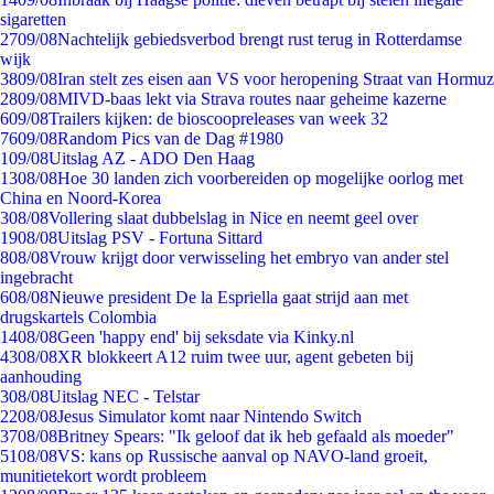
sigaretten
27
09/08
Nachtelijk gebiedsverbod brengt rust terug in Rotterdamse
wijk
38
09/08
Iran stelt zes eisen aan VS voor heropening Straat van Hormuz
28
09/08
MIVD-baas lekt via Strava routes naar geheime kazerne
6
09/08
Trailers kijken: de bioscoopreleases van week 32
76
09/08
Random Pics van de Dag #1980
1
09/08
Uitslag AZ - ADO Den Haag
13
08/08
Hoe 30 landen zich voorbereiden op mogelijke oorlog met
China en Noord-Korea
3
08/08
Vollering slaat dubbelslag in Nice en neemt geel over
19
08/08
Uitslag PSV - Fortuna Sittard
8
08/08
Vrouw krijgt door verwisseling het embryo van ander stel
ingebracht
6
08/08
Nieuwe president De la Espriella gaat strijd aan met
drugskartels Colombia
14
08/08
Geen 'happy end' bij seksdate via Kinky.nl
43
08/08
XR blokkeert A12 ruim twee uur, agent gebeten bij
aanhouding
3
08/08
Uitslag NEC - Telstar
22
08/08
Jesus Simulator komt naar Nintendo Switch
37
08/08
Britney Spears: "Ik geloof dat ik heb gefaald als moeder"
51
08/08
VS: kans op Russische aanval op NAVO-land groeit,
munitietekort wordt probleem