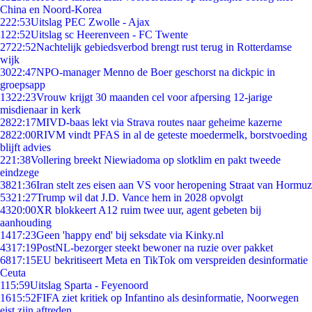
China en Noord-Korea
2
22:53
Uitslag PEC Zwolle - Ajax
1
22:52
Uitslag sc Heerenveen - FC Twente
27
22:52
Nachtelijk gebiedsverbod brengt rust terug in Rotterdamse
wijk
30
22:47
NPO-manager Menno de Boer geschorst na dickpic in
groepsapp
13
22:23
Vrouw krijgt 30 maanden cel voor afpersing 12-jarige
misdienaar in kerk
28
22:17
MIVD-baas lekt via Strava routes naar geheime kazerne
28
22:00
RIVM vindt PFAS in al de geteste moedermelk, borstvoeding
blijft advies
2
21:38
Vollering breekt Niewiadoma op slotklim en pakt tweede
eindzege
38
21:36
Iran stelt zes eisen aan VS voor heropening Straat van Hormuz
53
21:27
Trump wil dat J.D. Vance hem in 2028 opvolgt
43
20:00
XR blokkeert A12 ruim twee uur, agent gebeten bij
aanhouding
14
17:23
Geen 'happy end' bij seksdate via Kinky.nl
43
17:19
PostNL-bezorger steekt bewoner na ruzie over pakket
68
17:15
EU bekritiseert Meta en TikTok om verspreiden desinformatie
Ceuta
1
15:59
Uitslag Sparta - Feyenoord
16
15:52
FIFA ziet kritiek op Infantino als desinformatie, Noorwegen
eist zijn aftreden