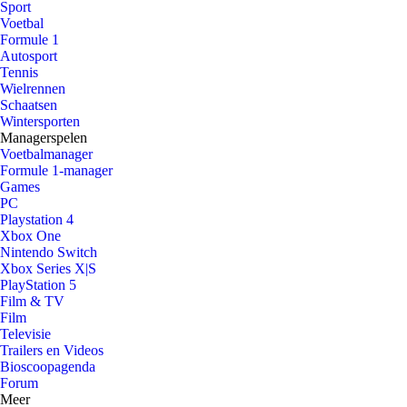
Sport
Voetbal
Formule 1
Autosport
Tennis
Wielrennen
Schaatsen
Wintersporten
Managerspelen
Voetbalmanager
Formule 1-manager
Games
PC
Playstation 4
Xbox One
Nintendo Switch
Xbox Series X|S
PlayStation 5
Film & TV
Film
Televisie
Trailers en Videos
Bioscoopagenda
Forum
Meer