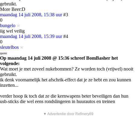
gebruikt.
More Beer:D
maandag 14 juli 2008, 15:38 uur
#3
0
bungelo
iig wel veilig
maandag 14 juli 2008, 15:39 uur
#4
0
sleutelbos
quote:
Op maandag 14 juli 2008 @ 15:36 schreef BomBasher het
volgende:
Wat moet je met zoveel nukebommen? Ze worden toch (vrijwel) nooit
gebruikt.
ik denk voornamelijk het afschrik-effect dat je ze hebt en zou kunnen
inzetten...
verder hoop ik toch dat ze die kernwapens beter beveiligen dan hun
usb-sticks die wel eens rondslingeren in huurautos en treinen
▼ Advertentie door Refinery89