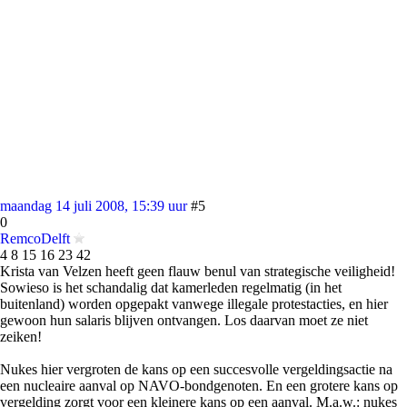
maandag 14 juli 2008, 15:39 uur
#5
0
RemcoDelft
4 8 15 16 23 42
Krista van Velzen heeft geen flauw benul van strategische veiligheid!
Sowieso is het schandalig dat kamerleden regelmatig (in het
buitenland) worden opgepakt vanwege illegale protestacties, en hier
gewoon hun salaris blijven ontvangen. Los daarvan moet ze niet
zeiken!
Nukes hier vergroten de kans op een succesvolle vergeldingsactie na
een nucleaire aanval op NAVO-bondgenoten. En een grotere kans op
vergelding zorgt voor een kleinere kans op een aanval. M.a.w.: nukes