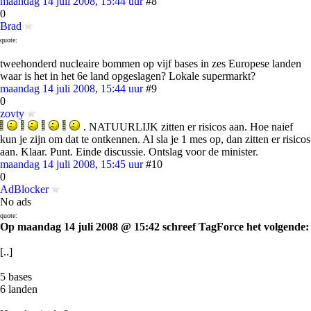
maandag 14 juli 2008, 15:44 uur
#8
0
Brad
quote:
tweehonderd nucleaire bommen op vijf bases in zes Europese landen
waar is het in het 6e land opgeslagen? Lokale supermarkt?
maandag 14 juli 2008, 15:44 uur
#9
0
zovty
. NATUURLIJK zitten er risicos aan. Hoe naief
kun je zijn om dat te ontkennen. Al sla je 1 mes op, dan zitten er risicos
aan. Klaar. Punt. Einde discussie. Ontslag voor de minister.
maandag 14 juli 2008, 15:45 uur
#10
0
AdBlocker
No ads
quote:
Op maandag 14 juli 2008 @ 15:42 schreef TagForce het volgende:
[..]
5 bases
6 landen