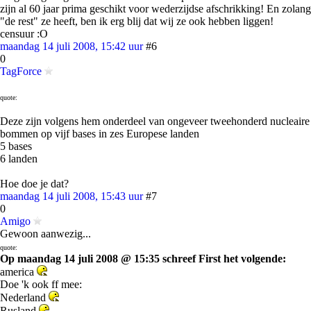
zijn al 60 jaar prima geschikt voor wederzijdse afschrikking! En zolang
"de rest" ze heeft, ben ik erg blij dat wij ze ook hebben liggen!
censuur :O
maandag 14 juli 2008, 15:42 uur
#6
0
TagForce
quote:
Deze zijn volgens hem onderdeel van ongeveer tweehonderd nucleaire
bommen op vijf bases in zes Europese landen
5 bases
6 landen
Hoe doe je dat?
maandag 14 juli 2008, 15:43 uur
#7
0
Amigo
Gewoon aanwezig...
quote:
Op maandag 14 juli 2008 @ 15:35 schreef First het volgende:
america
Doe 'k ook ff mee:
Nederland
Rusland