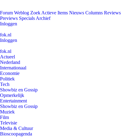
Forum
Weblog
Zoek
Actieve Items
Nieuws
Columns
Reviews
Previews
Specials
Archief
Inloggen
fok.nl
Inloggen
fok.nl
Actueel
Nederland
Internationaal
Economie
Politiek
Tech
Showbiz en Gossip
Opmerkelijk
Entertainment
Showbiz en Gossip
Muziek
Film
Televisie
Media & Cultuur
Bioscoopagenda