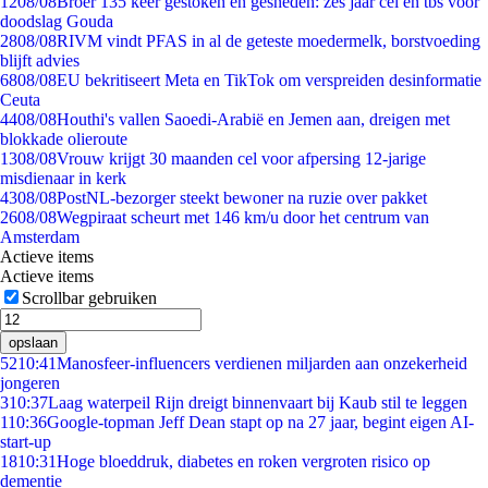
12
08/08
Broer 135 keer gestoken en gesneden: zes jaar cel en tbs voor
doodslag Gouda
28
08/08
RIVM vindt PFAS in al de geteste moedermelk, borstvoeding
blijft advies
68
08/08
EU bekritiseert Meta en TikTok om verspreiden desinformatie
Ceuta
44
08/08
Houthi's vallen Saoedi-Arabië en Jemen aan, dreigen met
blokkade olieroute
13
08/08
Vrouw krijgt 30 maanden cel voor afpersing 12-jarige
misdienaar in kerk
43
08/08
PostNL-bezorger steekt bewoner na ruzie over pakket
26
08/08
Wegpiraat scheurt met 146 km/u door het centrum van
Amsterdam
Actieve items
Actieve items
Scrollbar gebruiken
opslaan
52
10:41
Manosfeer-influencers verdienen miljarden aan onzekerheid
jongeren
3
10:37
Laag waterpeil Rijn dreigt binnenvaart bij Kaub stil te leggen
1
10:36
Google-topman Jeff Dean stapt op na 27 jaar, begint eigen AI-
start-up
18
10:31
Hoge bloeddruk, diabetes en roken vergroten risico op
dementie