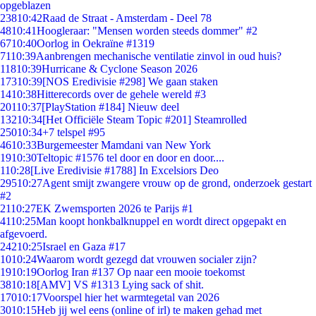
opgeblazen
238
10:42
Raad de Straat - Amsterdam - Deel 78
48
10:41
Hoogleraar: "Mensen worden steeds dommer" #2
67
10:40
Oorlog in Oekraïne #1319
71
10:39
Aanbrengen mechanische ventilatie zinvol in oud huis?
118
10:39
Hurricane & Cyclone Season 2026
173
10:39
[NOS Eredivisie #298] We gaan staken
14
10:38
Hitterecords over de gehele wereld #3
201
10:37
[PlayStation #184] Nieuw deel
132
10:34
[Het Officiële Steam Topic #201] Steamrolled
250
10:34
+7 telspel #95
46
10:33
Burgemeester Mamdani van New York
19
10:30
Teltopic #1576 tel door en door en door....
1
10:28
[Live Eredivisie #1788] In Excelsiors Deo
295
10:27
Agent smijt zwangere vrouw op de grond, onderzoek gestart
#2
21
10:27
EK Zwemsporten 2026 te Parijs #1
41
10:25
Man koopt honkbalknuppel en wordt direct opgepakt en
afgevoerd.
242
10:25
Israel en Gaza #17
10
10:24
Waarom wordt gezegd dat vrouwen socialer zijn?
19
10:19
Oorlog Iran #137 Op naar een mooie toekomst
38
10:18
[AMV] VS #1313 Lying sack of shit.
170
10:17
Voorspel hier het warmtegetal van 2026
30
10:15
Heb jij wel eens (online of irl) te maken gehad met