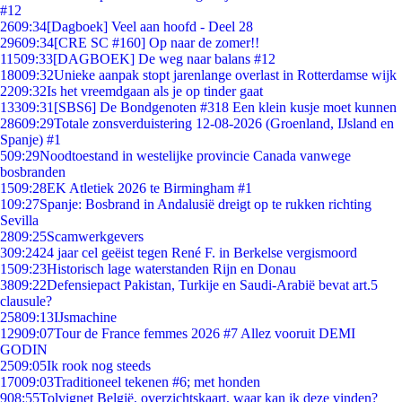
#12
26
09:34
[Dagboek] Veel aan hoofd - Deel 28
296
09:34
[CRE SC #160] Op naar de zomer!!
115
09:33
[DAGBOEK] De weg naar balans #12
180
09:32
Unieke aanpak stopt jarenlange overlast in Rotterdamse wijk
22
09:32
Is het vreemdgaan als je op tinder gaat
133
09:31
[SBS6] De Bondgenoten #318 Een klein kusje moet kunnen
286
09:29
Totale zonsverduistering 12-08-2026 (Groenland, IJsland en
Spanje) #1
5
09:29
Noodtoestand in westelijke provincie Canada vanwege
bosbranden
15
09:28
EK Atletiek 2026 te Birmingham #1
1
09:27
Spanje: Bosbrand in Andalusië dreigt op te rukken richting
Sevilla
28
09:25
Scamwerkgevers
3
09:24
24 jaar cel geëist tegen René F. in Berkelse vergismoord
15
09:23
Historisch lage waterstanden Rijn en Donau
38
09:22
Defensiepact Pakistan, Turkije en Saudi-Arabië bevat art.5
clausule?
258
09:13
IJsmachine
129
09:07
Tour de France femmes 2026 #7 Allez vooruit DEMI
GODIN
25
09:05
Ik rook nog steeds
170
09:03
Traditioneel tekenen #6; met honden
9
08:55
Tolvignet België, overzichtskaart, waar kan ik deze vinden?