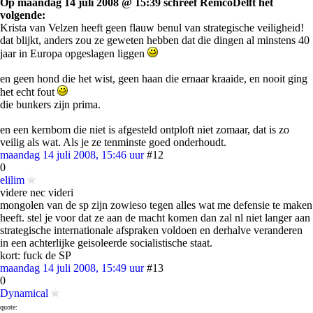
Op maandag 14 juli 2008 @ 15:39 schreef RemcoDelft het
volgende:
Krista van Velzen heeft geen flauw benul van strategische veiligheid!
dat blijkt, anders zou ze geweten hebben dat die dingen al minstens 40
jaar in Europa opgeslagen liggen
en geen hond die het wist, geen haan die ernaar kraaide, en nooit ging
het echt fout
die bunkers zijn prima.
en een kernbom die niet is afgesteld ontploft niet zomaar, dat is zo
veilig als wat. Als je ze tenminste goed onderhoudt.
maandag 14 juli 2008, 15:46 uur
#12
0
elilim
videre nec videri
mongolen van de sp zijn zowieso tegen alles wat me defensie te maken
heeft. stel je voor dat ze aan de macht komen dan zal nl niet langer aan
strategische internationale afspraken voldoen en derhalve veranderen
in een achterlijke geisoleerde socialistische staat.
kort: fuck de SP
maandag 14 juli 2008, 15:49 uur
#13
0
Dynamical
quote: