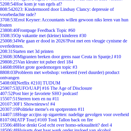
52
08:54
Hoe kom je van egels af?
8
08:54
2023: Kindermoord door Lindsay Clancy: depressie of
voorbedachte rade?
37
08:53
Errol Keyner: Accountants willen gewoon niks leren van hun
fouten
238
08:40
Frontpage Feedback Topic #60
35
08:35
Op vakantie met (kleine) kinderen #30
250
08:34
Wie gaan er dood in 2026?Post met een vleugje cynisme de
overledenen.
2
08:31
Starten met 3d printen
236
08:30
Migranten breken door grens naar Ceuta in Spanje,l #10
298
08:25
Van kleuter tot puber deel 184
146
08:09
Het grote goedemorgen topic #3
88
08:03
Probleem met webshop: verkeerd (veel duurder) product
ontvangen
54
08:00
[Netflix #210] TUDUM
259
07:53
[UFO/UAP] #16 The Age of Disclosure
4
07:52
Post hier je favoriete SHO podcast!
155
07:51
Sterren toen en nu #11
201
07:30
F1 Shownieuws! #4
203
07:19
Politieke meme's en spotprenten #11
144
07:18
Hoge accijns op sigaretten: nadelige gevolgen voor overheid
81
07:06
[ATP Tour] #169 Tosti Tallon back on fire
155
06:48
Hoe denkt God echt over homo-seksualiteit? deel 4
185
06:48
Huisarts doet haar werk onder invloed van alcohol