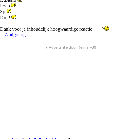
Poep
Sp
Duh!
Dank voor je inhoudelijk hoogwaardige reactie
.::
Amigo.log
::.
▼ Advertentie door Refinery89