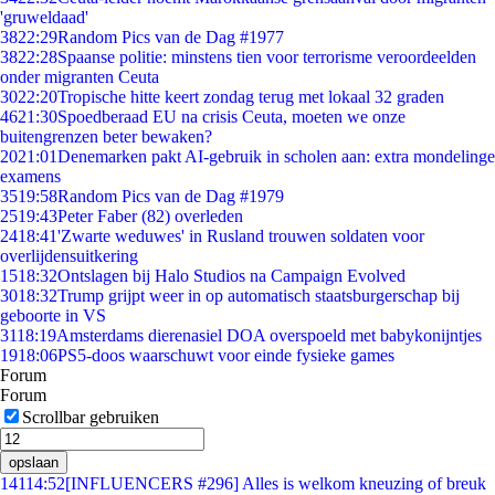
'gruweldaad'
38
22:29
Random Pics van de Dag #1977
38
22:28
Spaanse politie: minstens tien voor terrorisme veroordeelden
onder migranten Ceuta
30
22:20
Tropische hitte keert zondag terug met lokaal 32 graden
46
21:30
Spoedberaad EU na crisis Ceuta, moeten we onze
buitengrenzen beter bewaken?
20
21:01
Denemarken pakt AI-gebruik in scholen aan: extra mondelinge
examens
35
19:58
Random Pics van de Dag #1979
25
19:43
Peter Faber (82) overleden
24
18:41
'Zwarte weduwes' in Rusland trouwen soldaten voor
overlijdensuitkering
15
18:32
Ontslagen bij Halo Studios na Campaign Evolved
30
18:32
Trump grijpt weer in op automatisch staatsburgerschap bij
geboorte in VS
31
18:19
Amsterdams dierenasiel DOA overspoeld met babykonijntjes
19
18:06
PS5-doos waarschuwt voor einde fysieke games
Forum
Forum
Scrollbar gebruiken
opslaan
141
14:52
[INFLUENCERS #296] Alles is welkom kneuzing of breuk