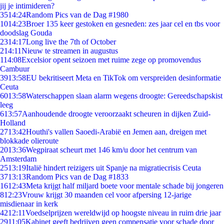
jij je intimideren?
35
14:24
Random Pics van de Dag #1980
10
14:23
Broer 135 keer gestoken en gesneden: zes jaar cel en tbs voor
doodslag Gouda
23
14:17
Long live the 7th of October
2
14:11
Nieuw te streamen in augustus
1
14:08
Excelsior opent seizoen met ruime zege op promovendus
Cambuur
39
13:58
EU bekritiseert Meta en TikTok om verspreiden desinformatie
Ceuta
60
13:58
Waterschappen slaan alarm wegens droogte: Gereedschapskist
leeg
6
13:57
Aanhoudende droogte veroorzaakt scheuren in dijken Zuid-
Holland
27
13:42
Houthi's vallen Saoedi-Arabië en Jemen aan, dreigen met
blokkade olieroute
20
13:36
Wegpiraat scheurt met 146 km/u door het centrum van
Amsterdam
25
13:19
Italië hindert reizigers uit Spanje na migratiecrisis Ceuta
37
13:13
Random Pics van de Dag #1833
16
12:43
Meta krijgt half miljard boete voor mentale schade bij jongeren
8
12:23
Vrouw krijgt 30 maanden cel voor afpersing 12-jarige
misdienaar in kerk
42
12:11
Voedselprijzen wereldwijd op hoogste niveau in ruim drie jaar
29
11:05
Kabinet geeft bedrijven geen compensatie voor schade door