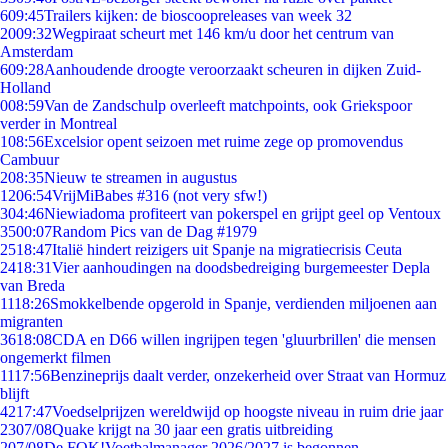
6
09:45
Trailers kijken: de bioscoopreleases van week 32
20
09:32
Wegpiraat scheurt met 146 km/u door het centrum van
Amsterdam
6
09:28
Aanhoudende droogte veroorzaakt scheuren in dijken Zuid-
Holland
0
08:59
Van de Zandschulp overleeft matchpoints, ook Griekspoor
verder in Montreal
1
08:56
Excelsior opent seizoen met ruime zege op promovendus
Cambuur
2
08:35
Nieuw te streamen in augustus
12
06:54
VrijMiBabes #316 (not very sfw!)
3
04:46
Niewiadoma profiteert van pokerspel en grijpt geel op Ventoux
35
00:07
Random Pics van de Dag #1979
25
18:47
Italië hindert reizigers uit Spanje na migratiecrisis Ceuta
24
18:31
Vier aanhoudingen na doodsbedreiging burgemeester Depla
van Breda
11
18:26
Smokkelbende opgerold in Spanje, verdienden miljoenen aan
migranten
36
18:08
CDA en D66 willen ingrijpen tegen 'gluurbrillen' die mensen
ongemerkt filmen
11
17:56
Benzineprijs daalt verder, onzekerheid over Straat van Hormuz
blijft
42
17:47
Voedselprijzen wereldwijd op hoogste niveau in ruim drie jaar
23
07/08
Quake krijgt na 30 jaar een gratis uitbreiding
2
07/08
De FOK!Voetbalmanager 2026/2027 is begonnen