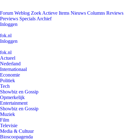
Forum
Weblog
Zoek
Actieve Items
Nieuws
Columns
Reviews
Previews
Specials
Archief
Inloggen
fok.nl
Inloggen
fok.nl
Actueel
Nederland
Internationaal
Economie
Politiek
Tech
Showbiz en Gossip
Opmerkelijk
Entertainment
Showbiz en Gossip
Muziek
Film
Televisie
Media & Cultuur
Bioscoopagenda