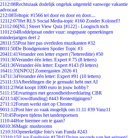
21
12:08
Rechtszaak dodelijk ongeluk uitgesteld vanwege vakantie
advocaat
2
12:08
Teltopic #1566 tel door en door en door....
121
12:07
Het RLS Social Media-topic #160 Zonder Kolonel!!
211
12:06
[NL] Street View Quiz [#122] - Loogisch toch
110
12:04
Roddelpraat onder vuur: ongepaste opmerkingen
minderjarigen deel 2
281
11:55
Post hier pas overleden muzikanten #32
80
11:50
De Bondgenoten Spoiler Topic #3
204
11:41
Verander een letter expert (7lettereditie) #50
19
11:36
Verander één letter. Expert # 75 (8 letters)
54
11:36
Verander één letter: Expert #143 (9 letters)
164
11:35
[NPO2] Zomergasten 2026 #1
147
11:34
Verander één letter: Expert #91 (10 letters)
251
11:33
Afbeeldingen die je gemaakt hebt met AI
83
11:23
Wat koopt 1000 euro in jouw hobby?
51
11:15
Ervaringen met gezondheidsverklaring CBR
42
11:14
[Crowdfunding] #443 Rentestijgingen?
27
11:12
Forum werkt niet op Chrome
90
11:12
Post hier zo vaak mogelijk om 11:11 #39 Vanz11
7
10:45
Poepen tijdens het tandenpoetsen
11
10:44
Hoe hiermee om te gaan?
60
10:36
Magic mushrooms
12
10:31
Opmerkelijke foto's van Funda #243
223
10:15
[Live Eredivisie #1784] Dying seconds van het seizoen!