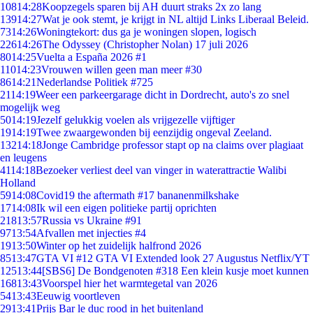
108
14:28
Koopzegels sparen bij AH duurt straks 2x zo lang
139
14:27
Wat je ook stemt, je krijgt in NL altijd Links Liberaal Beleid.
73
14:26
Woningtekort: dus ga je woningen slopen, logisch
226
14:26
The Odyssey (Christopher Nolan) 17 juli 2026
80
14:25
Vuelta a España 2026 #1
110
14:23
Vrouwen willen geen man meer #30
86
14:21
Nederlandse Politiek #725
21
14:19
Weer een parkeergarage dicht in Dordrecht, auto's zo snel
mogelijk weg
50
14:19
Jezelf gelukkig voelen als vrijgezelle vijftiger
19
14:19
Twee zwaargewonden bij eenzijdig ongeval Zeeland.
132
14:18
Jonge Cambridge professor stapt op na claims over plagiaat
en leugens
41
14:18
Bezoeker verliest deel van vinger in waterattractie Walibi
Holland
59
14:08
Covid19 the aftermath #17 bananenmilkshake
17
14:08
Ik wil een eigen politieke partij oprichten
218
13:57
Russia vs Ukraine #91
97
13:54
Afvallen met injecties #4
19
13:50
Winter op het zuidelijk halfrond 2026
85
13:47
GTA VI #12 GTA VI Extended look 27 Augustus Netflix/YT
125
13:44
[SBS6] De Bondgenoten #318 Een klein kusje moet kunnen
168
13:43
Voorspel hier het warmtegetal van 2026
54
13:43
Eeuwig voortleven
29
13:41
Prijs Bar le duc rood in het buitenland