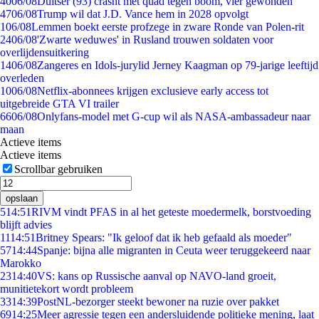
40
06/08
Duitser (93) crasht met quad tegen boom, vier gewonden
47
06/08
Trump wil dat J.D. Vance hem in 2028 opvolgt
1
06/08
Lemmen boekt eerste profzege in zware Ronde van Polen-rit
24
06/08
'Zwarte weduwes' in Rusland trouwen soldaten voor
overlijdensuitkering
14
06/08
Zangeres en Idols-jurylid Jerney Kaagman op 79-jarige leeftijd
overleden
10
06/08
Netflix-abonnees krijgen exclusieve early access tot
uitgebreide GTA VI trailer
66
06/08
Onlyfans-model met G-cup wil als NASA-ambassadeur naar
maan
Actieve items
Actieve items
Scrollbar gebruiken
opslaan
5
14:51
RIVM vindt PFAS in al het geteste moedermelk, borstvoeding
blijft advies
11
14:51
Britney Spears: "Ik geloof dat ik heb gefaald als moeder"
57
14:44
Spanje: bijna alle migranten in Ceuta weer teruggekeerd naar
Marokko
23
14:40
VS: kans op Russische aanval op NAVO-land groeit,
munitietekort wordt probleem
33
14:39
PostNL-bezorger steekt bewoner na ruzie over pakket
69
14:25
Meer agressie tegen een andersluidende politieke mening, laat