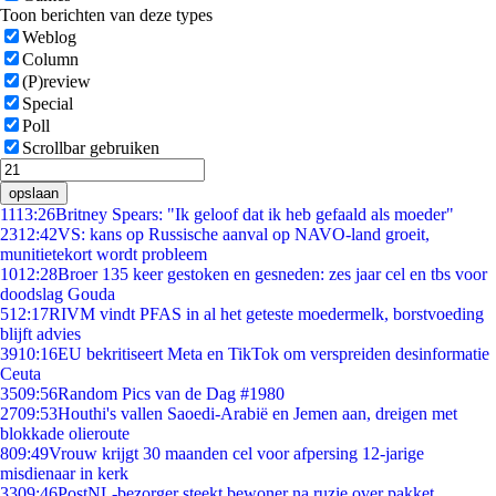
Toon berichten van deze types
Weblog
Column
(P)review
Special
Poll
Scrollbar gebruiken
opslaan
11
13:26
Britney Spears: "Ik geloof dat ik heb gefaald als moeder"
23
12:42
VS: kans op Russische aanval op NAVO-land groeit,
munitietekort wordt probleem
10
12:28
Broer 135 keer gestoken en gesneden: zes jaar cel en tbs voor
doodslag Gouda
5
12:17
RIVM vindt PFAS in al het geteste moedermelk, borstvoeding
blijft advies
39
10:16
EU bekritiseert Meta en TikTok om verspreiden desinformatie
Ceuta
35
09:56
Random Pics van de Dag #1980
27
09:53
Houthi's vallen Saoedi-Arabië en Jemen aan, dreigen met
blokkade olieroute
8
09:49
Vrouw krijgt 30 maanden cel voor afpersing 12-jarige
misdienaar in kerk
33
09:46
PostNL-bezorger steekt bewoner na ruzie over pakket