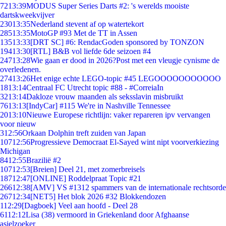
72
13:39
MODUS Super Series Darts #2: 's werelds mooiste
dartskweekvijver
230
13:35
Nederland stevent af op watertekort
285
13:35
MotoGP #93 Met de TT in Assen
135
13:33
[DRT SC] #6: RendacGoden sponsored by TONZON
194
13:30
[RTL] B&B vol liefde 6de seizoen #4
247
13:28
Wie gaan er dood in 2026?Post met een vleugje cynisme de
overledenen.
274
13:26
Het enige echte LEGO-topic #45 LEGOOOOOOOOOOO
18
13:14
Centraal FC Utrecht topic #88 - #CorreiaIn
32
13:14
Dakloze vrouw maanden als seksslavin misbruikt
76
13:13
[IndyCar] #115 We're in Nashville Tennessee
20
13:10
Nieuwe Europese richtlijn: vaker repareren ipv vervangen
voor nieuw
3
12:56
Orkaan Dolphin treft zuiden van Japan
107
12:56
Progressieve Democraat El-Sayed wint nipt voorverkiezing
Michigan
84
12:55
Brazilië #2
107
12:53
[Breien] Deel 21, met zomerbreisels
187
12:47
[ONLINE] Roddelpraat Topic #21
266
12:38
[AMV] VS #1312 spammers van de internationale rechtsorde
267
12:34
[NET5] Het blok 2026 #32 Blokkendozen
1
12:29
[Dagboek] Veel aan hoofd - Deel 28
61
12:12
Lisa (38) vermoord in Griekenland door Afghaanse
asielzoeker