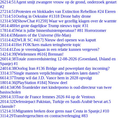
262
14:51
Agent smijt zwangere vrouw op de grond, onderzoek gestart
#2
272
14:51
Protesten en blokkades van Extinction Rebellion #24 Eieren
171
14:51
Oorlog in Oekraïne #1318 Drone baby drone
123
14:50
[ShowChat #1259] Waar we gezellig klagen over de warmte
58
14:48
Het grote dagelijkse Trump nieuws topic #31
178
14:45
Wat is jullie binnenhuistemperatuur? #81 Horrorzomer
36
14:43
Masters of the Universe (He-Man)
151
14:42
[WLR SC #417] Nieuw deel openen was kaputt
231
14:41
Het FOK!kers maken teringherrie topic
51
14:41
Zou je vreemdgaan in een relatie kunnen vergeven?
142
14:39
[Wielrennen #616] Brennan!
260
14:38
Totale zonsverduistering 12-08-2026 (Groenland, IJsland en
Spanje) #1
240
14:38
Oorlog Iran #136 Bridge and powerplant day incoming?
33
14:37
Single mannen verplichtsingle moeders laten daten?
66
14:37
Trump wil dat J.D. Vance hem in 2028 opvolgt
180
14:36
[PlayStation #184] Nieuw deel
46
14:34
OM-Teamleider met kinderporno is oud-directeur van twee
basisscholen
209
14:33
Tour de France femmes 2026 #4 op de Ventoux
20
14:32
Defensiepact Pakistan, Turkije en Saudi-Arabië bevat art.5
clausule?
152
14:31
Migranten breken door grens naar Ceuta in Spanje,l #10
31
14:29
Transfergeruchten en contractverlenging #83