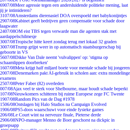
69
07/08
Meer agressie tegen een andersluidende politieke mening, laat
jij je intimideren?
31
07/08
Amsterdams dierenasiel DOA overspoeld met babykonijntjes
29
07/08
Kabinet geeft bedrijven geen compensatie voor schade door
laagwater
24
07/08
OM eist TBS tegen verwarde man die agenten stak met
aardappelschilmesje
30
07/08
Tropische hitte keert zondag terug met lokaal 32 graden
30
07/08
Trump grijpt weer in op automatisch staatsburgerschap bij
geboorte in VS
56
07/08
Dikke Van Dale neemt 'vulvalippen' op: 'stigma op
schaamlippen doorbreken'
16
07/08
Meta krijgt half miljard boete voor mentale schade bij jongeren
20
07/08
Denemarken pakt AI-gebruik in scholen aan: extra mondelinge
examens
25
07/08
Peter Faber (82) overleden
0
07/08
Ajax veel te sterk voor Shelbourne, maar houdt schade beperkt
1
07/08
Nieuwkomers schitteren bij ruime Europese zege FC Twente
19
07/08
Random Pics van de Dag #1978
15
06/08
Ontslagen bij Halo Studios na Campaign Evolved
19
06/08
PS5-doos waarschuwt voor einde fysieke games
2
06/08
Le Court wint na nerveuze finale, Pieterse derde
29
06/08
NPO-manager Menno de Boer geschorst na dickpic in
groepsapp