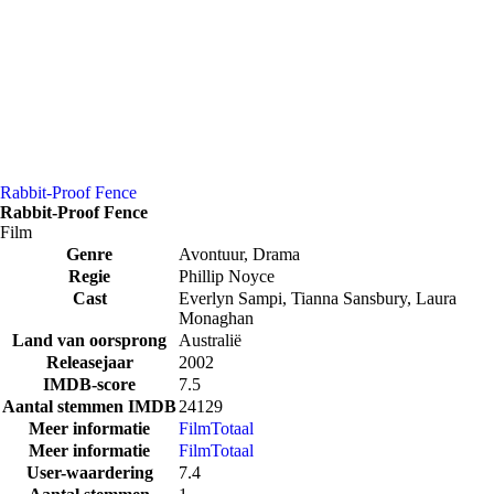
Rabbit-Proof Fence
Rabbit-Proof Fence
Film
Genre
Avontuur, Drama
Regie
Phillip Noyce
Cast
Everlyn Sampi, Tianna Sansbury, Laura
Monaghan
Land van oorsprong
Australië
Releasejaar
2002
IMDB-score
7.5
Aantal stemmen IMDB
24129
Meer informatie
FilmTotaal
Meer informatie
FilmTotaal
User-waardering
7.4