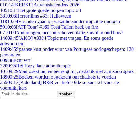
0
10:14
[KERST] Adventskalenders 2026
105
10:11
Het grote goedemorgen topic #3
38
10:08
Horrorfilms #33: Halloween
118
10:04
Vrienden gaan op vakantie zonder mij uit te nodigen
59
10:03
[ATP Tour] #169 Tosti Tallon back on fire
67
10:00
Aanbrengen mechanische ventilatie zinvol in oud huis?
146
09:45
[AKQ] #3384 Topic met vragen. En soms goede
antwoorden.
14
09:45
Spaanse kust onder vuur van Portugese oorlogsschepen: 120
gewonden
6
09:38
Echt wrf
32
09:35
Het Hazy Jane adoratietopic
101
09:29
Man zoekt mij en bedreigt mij, nadat ik met zijn zoon sprak
189
09:25
Boeken worden opgekocht om chatbots te voeden
255
09:13
[Videoland] B&B vol liefde 6de seizoen #1 voor de
vooruitkijkers