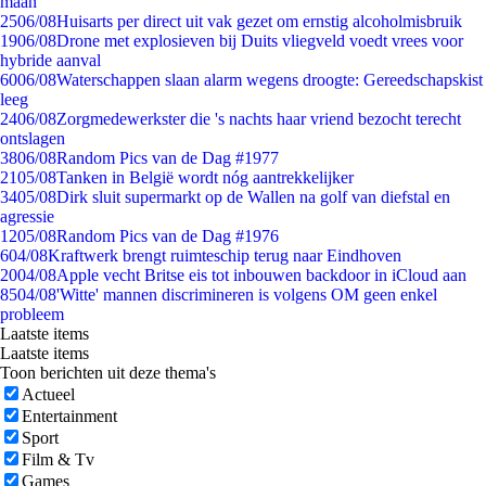
maan
25
06/08
Huisarts per direct uit vak gezet om ernstig alcoholmisbruik
19
06/08
Drone met explosieven bij Duits vliegveld voedt vrees voor
hybride aanval
60
06/08
Waterschappen slaan alarm wegens droogte: Gereedschapskist
leeg
24
06/08
Zorgmedewerkster die 's nachts haar vriend bezocht terecht
ontslagen
38
06/08
Random Pics van de Dag #1977
21
05/08
Tanken in België wordt nóg aantrekkelijker
34
05/08
Dirk sluit supermarkt op de Wallen na golf van diefstal en
agressie
12
05/08
Random Pics van de Dag #1976
6
04/08
Kraftwerk brengt ruimteschip terug naar Eindhoven
20
04/08
Apple vecht Britse eis tot inbouwen backdoor in iCloud aan
85
04/08
'Witte' mannen discrimineren is volgens OM geen enkel
probleem
Laatste items
Laatste items
Toon berichten uit deze thema's
Actueel
Entertainment
Sport
Film & Tv
Games