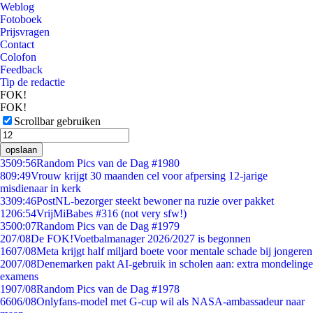
Weblog
Fotoboek
Prijsvragen
Contact
Colofon
Feedback
Tip de redactie
FOK!
FOK!
Scrollbar gebruiken
opslaan
35
09:56
Random Pics van de Dag #1980
8
09:49
Vrouw krijgt 30 maanden cel voor afpersing 12-jarige
misdienaar in kerk
33
09:46
PostNL-bezorger steekt bewoner na ruzie over pakket
12
06:54
VrijMiBabes #316 (not very sfw!)
35
00:07
Random Pics van de Dag #1979
2
07/08
De FOK!Voetbalmanager 2026/2027 is begonnen
16
07/08
Meta krijgt half miljard boete voor mentale schade bij jongeren
20
07/08
Denemarken pakt AI-gebruik in scholen aan: extra mondelinge
examens
19
07/08
Random Pics van de Dag #1978
66
06/08
Onlyfans-model met G-cup wil als NASA-ambassadeur naar