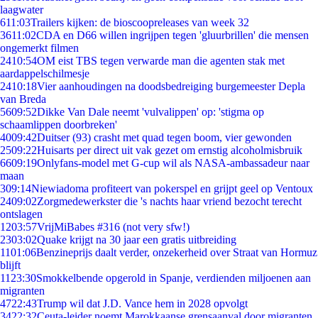
laagwater
6
11:03
Trailers kijken: de bioscoopreleases van week 32
36
11:02
CDA en D66 willen ingrijpen tegen 'gluurbrillen' die mensen
ongemerkt filmen
24
10:54
OM eist TBS tegen verwarde man die agenten stak met
aardappelschilmesje
24
10:18
Vier aanhoudingen na doodsbedreiging burgemeester Depla
van Breda
56
09:52
Dikke Van Dale neemt 'vulvalippen' op: 'stigma op
schaamlippen doorbreken'
40
09:42
Duitser (93) crasht met quad tegen boom, vier gewonden
25
09:22
Huisarts per direct uit vak gezet om ernstig alcoholmisbruik
66
09:19
Onlyfans-model met G-cup wil als NASA-ambassadeur naar
maan
3
09:14
Niewiadoma profiteert van pokerspel en grijpt geel op Ventoux
24
09:02
Zorgmedewerkster die 's nachts haar vriend bezocht terecht
ontslagen
12
03:57
VrijMiBabes #316 (not very sfw!)
23
03:02
Quake krijgt na 30 jaar een gratis uitbreiding
11
01:06
Benzineprijs daalt verder, onzekerheid over Straat van Hormuz
blijft
11
23:30
Smokkelbende opgerold in Spanje, verdienden miljoenen aan
migranten
47
22:43
Trump wil dat J.D. Vance hem in 2028 opvolgt
34
22:32
Ceuta-leider noemt Marokkaanse grensaanval door migranten