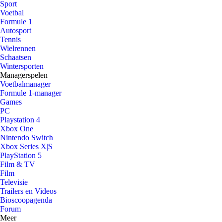
Sport
Voetbal
Formule 1
Autosport
Tennis
Wielrennen
Schaatsen
Wintersporten
Managerspelen
Voetbalmanager
Formule 1-manager
Games
PC
Playstation 4
Xbox One
Nintendo Switch
Xbox Series X|S
PlayStation 5
Film & TV
Film
Televisie
Trailers en Videos
Bioscoopagenda
Forum
Meer