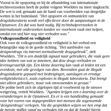
Vooral in de opsporing en bij de afhandeling van internationale
rechtsverzoeken heeft de politie volgens Woelders nu meer slagkracht.
De wet is ook gemaakt aan de hand van voorbeelden van dergelijke
wetten in het buitenland.
"Het opsporen en ontmantelen van
drugslaboratoria wordt veel effectiever door de aanpassingen in de
Opiumwet. En dat was hard nodig. Bij rechtshulpverzoeken in
internationale onderzoeken konden we voorheen vaak niet helpen,
omdat een stof hier nog niet verboden was."
Volksgezondheid en veiligheid
Ook voor de volksgezondheid en veiligheid is het verbod een
belangrijke stap in de goede richting.
"Het aanbieden van
designerdrugs via internet normaliseerde drugsgebruik",
stelt
Woelders.
"Dit is een duidelijk signaal naar gebruikers, die vaak geen
idee hebben van wat ze innemen, dat deze drugs verboden en
levensgevaarlijk zijn. Een kleine dosering kan vaak al leiden tot een
overdosis, met alle gevolgen van dien. Bovendien gaat de illegale
drugsindustrie gepaard met bedreigingen, aanslagen en ernstige
veiligheidsrisico’s, zoals explosies in illegale laboratoria. Dat brengt
niet alleen gebruikers, maar ook omwonenden in gevaar."
De politie heeft zich de afgelopen tijd al voorbereid op de nieuwe
wetgeving, vertelt Woelders.
"Agenten krijgen een e-learning over de
veranderingen in de Opiumwet. En er is een handleiding gemaakt
voor het voeren van stopgesprekken met mensen die zogenoemde
'designerdrugs' verkopen. Via die gesprekken wijzen we hen erop dat
de meeste stoffen vanaf nu verboden zijn en dat de handel hierin