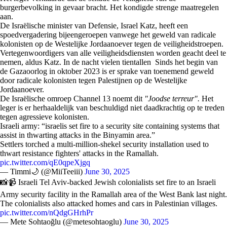
burgerbevolking in gevaar bracht. Het kondigde strenge maatregelen
aan.
De Israëlische minister van Defensie, Israel Katz, heeft een
spoedvergadering bijeengeroepen vanwege het geweld van radicale
kolonisten op de Westelijke Jordaanoever tegen de veiligheidstroepen.
Vertegenwoordigers van alle veiligheidsdiensten worden geacht deel te
nemen, aldus Katz. In de nacht vielen tientallen Sinds het begin van
de Gazaoorlog in oktober 2023 is er sprake van toenemend geweld
door radicale kolonisten tegen Palestijnen op de Westelijke
Jordaanoever.
De Israëlische omroep Channel 13 noemt dit
"Joodse terreur".
Het
leger is er herhaaldelijk van beschuldigd niet daadkrachtig op te treden
tegen agressieve kolonisten.
Israeli army: “israelis set fire to a security site containing systems that
assist in thwarting attacks in the Binyamin area.”
Settlers torched a multi-million-shekel security installation used to
thwart resistance fighters' attacks in the Ramallah.
pic.twitter.com/qE0qpeXjgq
— Timmi🌙 (@MiiTeeiii)
June 30, 2025
📸📹 Israeli Tel Aviv-backed Jewish colonialists set fire to an Israeli
Army security facility in the Ramallah area of the West Bank last night.
The colonialists also attacked homes and cars in Palestinian villages.
pic.twitter.com/nQdgGHrhPr
— Mete Sohtaoğlu (@metesohtaoglu)
June 30, 2025