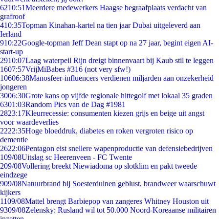
62
10:51
Meerdere medewerkers Haagse begraafplaats verdacht van
grafroof
4
10:35
Topman Kinahan-kartel na tien jaar Dubai uitgeleverd aan
Ierland
9
10:22
Google-topman Jeff Dean stapt op na 27 jaar, begint eigen AI-
start-up
29
10:07
Laag waterpeil Rijn dreigt binnenvaart bij Kaub stil te leggen
16
07:57
VrijMiBabes #316 (not very sfw!)
106
06:38
Manosfeer-influencers verdienen miljarden aan onzekerheid
jongeren
30
06:30
Grote kans op vijfde regionale hittegolf met lokaal 35 graden
63
01:03
Random Pics van de Dag #1981
28
23:17
Kleurrecessie: consumenten kiezen grijs en beige uit angst
voor waardeverlies
22
22:35
Hoge bloeddruk, diabetes en roken vergroten risico op
dementie
26
22:06
Pentagon eist snellere wapenproductie van defensiebedrijven
1
09/08
Uitslag sc Heerenveen - FC Twente
2
09/08
Vollering breekt Niewiadoma op slotklim en pakt tweede
eindzege
9
09/08
Natuurbrand bij Soesterduinen geblust, brandweer waarschuwt
kijkers
11
09/08
Mattel brengt Barbiepop van zangeres Whitney Houston uit
93
09/08
Zelensky: Rusland wil tot 50.000 Noord-Koreaanse militairen
inzetten