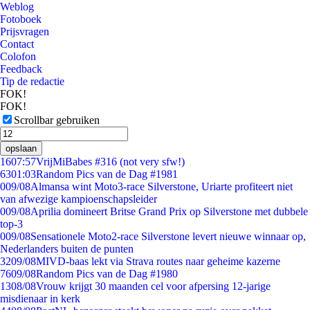
Weblog
Fotoboek
Prijsvragen
Contact
Colofon
Feedback
Tip de redactie
FOK!
FOK!
Scrollbar gebruiken
opslaan
16
07:57
VrijMiBabes #316 (not very sfw!)
63
01:03
Random Pics van de Dag #1981
0
09/08
Almansa wint Moto3-race Silverstone, Uriarte profiteert niet
van afwezige kampioenschapsleider
0
09/08
Aprilia domineert Britse Grand Prix op Silverstone met dubbele
top-3
0
09/08
Sensationele Moto2-race Silverstone levert nieuwe winnaar op,
Nederlanders buiten de punten
32
09/08
MIVD-baas lekt via Strava routes naar geheime kazerne
76
09/08
Random Pics van de Dag #1980
13
08/08
Vrouw krijgt 30 maanden cel voor afpersing 12-jarige
misdienaar in kerk