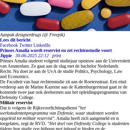
Aanpak designerdrugs (@ Freepik)
Lees dit bericht
Facebook
Twitter
LinkedIn
Prinses Amalia wordt reservist en zet rechtenstudie voort
Jippie
30-06-2025 22:12
print
Prinses Amalia studeert volgend studiejaar opnieuw aan de Universiteit
van Amsterdam. Ze gaat aan de slag met de bachelor Nederlands
Recht. Nu doet ze aan de UvA de studie Politics, Psychology, Law
and Economics.
De Faculteit van haar rechtenstudie zit aan de Roetersstraat. Een eind
verderop aan de Marine Kazerne aan de Kattenburgerstraat gaat ze de
komende twee jaar ook deelnemen aan het opleidingsprogramma van
Defensity College.
Militair reservist
Dat is volgens de Rijksvoorlichtingsdienst
"het
werkstudentenprogramma van Defensie, waar studenten worden
opgeleid tot militair reservist".
Amalia heeft zich aangemeld en is
toegelaten, zegt de RVD.
"Het doel van Defensity College is studenten
tijdens hun studie een bijbaan met inhoud te bieden en de