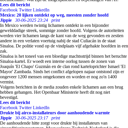
Lees dit bericht
Facebook
Twitter
LinkedIn
Mexico: 20 lijken ontdekt op weg, meesten zonder hoofd
Jippie
30-06-2025 23:24
print
In Mexico werden twintig lichamen ontdekt in een bijzonder
gewelddadige streek, sommige zonder hoofd. Volgens de autoriteiten
werden vier lichamen langs de kant van de weg gevonden en zestien
andere in een verlaten voertuig nabij de stad Culiacán in de staat
Sinaloa. De politie vond op de vindplaats vijf afgehakte hoofden in een
zak.
Sinaloa is het toneel van een bloedige machtsstrijd binnen het beruchte
Sinaloa-kartel. Er woedt een interne oorlog tussen de zonen van
Joaquín 'El Chapo' Guzmán en de clan rond karteloprichter Ismael 'El
Mayor' Zambada. Sinds het conflict afgelopen najaar ontstond zijn er
ongeveer 1200 mensen omgekomen en worden er nog zo'n 1400
vermist.
Volgens berichten in de media zouden enkele lichamen aan een brug
hebben gehangen. Het Openbaar Ministerie heeft dit nog niet
bevestigd.
Lees dit bericht
Facebook
Twitter
LinkedIn
Drukte bij airco-installateurs door aanhoudende warmte
Jippie
30-06-2025 23:17
print
De aanhoudende hitte zorgt voor drukte bij installateurs van