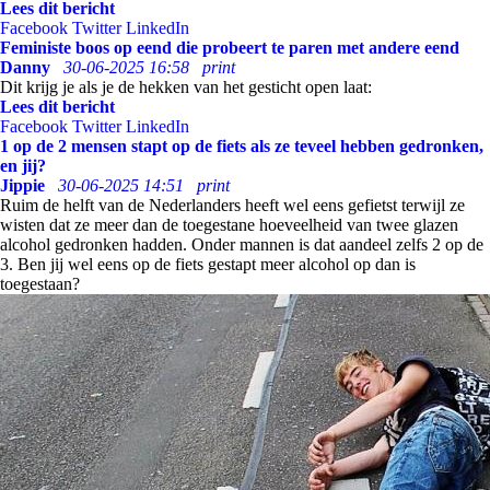
Lees dit bericht
Facebook
Twitter
LinkedIn
Feministe boos op eend die probeert te paren met andere eend
Danny
30-06-2025 16:58
print
Dit krijg je als je de hekken van het gesticht open laat:
Lees dit bericht
Facebook
Twitter
LinkedIn
1 op de 2 mensen stapt op de fiets als ze teveel hebben gedronken,
en jij?
Jippie
30-06-2025 14:51
print
Ruim de helft van de Nederlanders heeft wel eens gefietst terwijl ze
wisten dat ze meer dan de toegestane hoeveelheid van twee glazen
alcohol gedronken hadden. Onder mannen is dat aandeel zelfs 2 op de
3. Ben jij wel eens op de fiets gestapt meer alcohol op dan is
toegestaan?