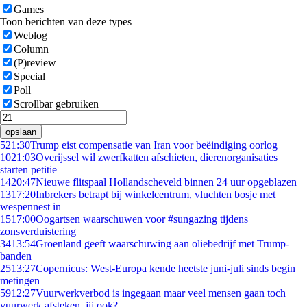
Games
Toon berichten van deze types
Weblog
Column
(P)review
Special
Poll
Scrollbar gebruiken
opslaan
5
21:30
Trump eist compensatie van Iran voor beëindiging oorlog
10
21:03
Overijssel wil zwerfkatten afschieten, dierenorganisaties
starten petitie
14
20:47
Nieuwe flitspaal Hollandscheveld binnen 24 uur opgeblazen
13
17:20
Inbrekers betrapt bij winkelcentrum, vluchten bosje met
wespennest in
15
17:00
Oogartsen waarschuwen voor #sungazing tijdens
zonsverduistering
34
13:54
Groenland geeft waarschuwing aan oliebedrijf met Trump-
banden
25
13:27
Copernicus: West-Europa kende heetste juni-juli sinds begin
metingen
59
12:27
Vuurwerkverbod is ingegaan maar veel mensen gaan toch
vuurwerk afsteken, jij ook?