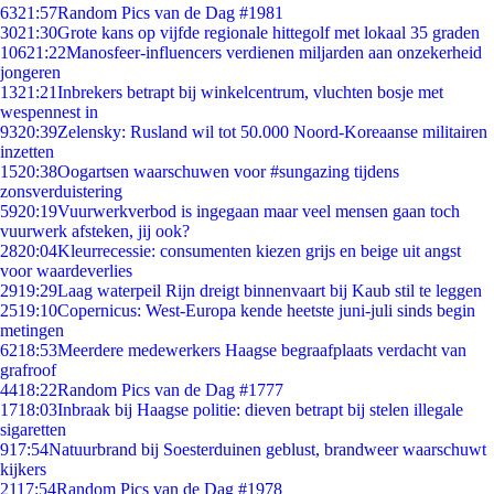
63
21:57
Random Pics van de Dag #1981
30
21:30
Grote kans op vijfde regionale hittegolf met lokaal 35 graden
106
21:22
Manosfeer-influencers verdienen miljarden aan onzekerheid
jongeren
13
21:21
Inbrekers betrapt bij winkelcentrum, vluchten bosje met
wespennest in
93
20:39
Zelensky: Rusland wil tot 50.000 Noord-Koreaanse militairen
inzetten
15
20:38
Oogartsen waarschuwen voor #sungazing tijdens
zonsverduistering
59
20:19
Vuurwerkverbod is ingegaan maar veel mensen gaan toch
vuurwerk afsteken, jij ook?
28
20:04
Kleurrecessie: consumenten kiezen grijs en beige uit angst
voor waardeverlies
29
19:29
Laag waterpeil Rijn dreigt binnenvaart bij Kaub stil te leggen
25
19:10
Copernicus: West-Europa kende heetste juni-juli sinds begin
metingen
62
18:53
Meerdere medewerkers Haagse begraafplaats verdacht van
grafroof
44
18:22
Random Pics van de Dag #1777
17
18:03
Inbraak bij Haagse politie: dieven betrapt bij stelen illegale
sigaretten
9
17:54
Natuurbrand bij Soesterduinen geblust, brandweer waarschuwt
kijkers
21
17:54
Random Pics van de Dag #1978