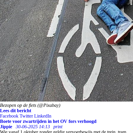
Bezopen op de fiets (@Pixabay)
Lees dit bericht
Facebook
Twitter
LinkedIn
Boete voor zwartrijden in het OV fors verhoogd
Jippie
30-06-2025 14:13
print
Wie vanaf 1 oktober zonder geldig vervoerbewijs met de trein, tram,