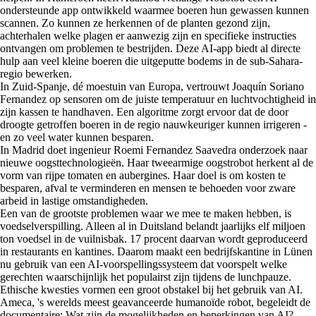
ondersteunde app ontwikkeld waarmee boeren hun gewassen kunnen
scannen. Zo kunnen ze herkennen of de planten gezond zijn,
achterhalen welke plagen er aanwezig zijn en specifieke instructies
ontvangen om problemen te bestrijden. Deze AI-app biedt al directe
hulp aan veel kleine boeren die uitgeputte bodems in de sub-Sahara-
regio bewerken.
In Zuid-Spanje, dé moestuin van Europa, vertrouwt Joaquín Soriano
Fernandez op sensoren om de juiste temperatuur en luchtvochtigheid in
zijn kassen te handhaven. Een algoritme zorgt ervoor dat de door
droogte getroffen boeren in de regio nauwkeuriger kunnen irrigeren -
en zo veel water kunnen besparen.
In Madrid doet ingenieur Roemi Fernandez Saavedra onderzoek naar
nieuwe oogsttechnologieën. Haar tweearmige oogstrobot herkent al de
vorm van rijpe tomaten en aubergines. Haar doel is om kosten te
besparen, afval te verminderen en mensen te behoeden voor zware
arbeid in lastige omstandigheden.
Een van de grootste problemen waar we mee te maken hebben, is
voedselverspilling. Alleen al in Duitsland belandt jaarlijks elf miljoen
ton voedsel in de vuilnisbak. 17 procent daarvan wordt geproduceerd
in restaurants en kantines. Daarom maakt een bedrijfskantine in Lünen
nu gebruik van een AI-voorspellingssysteem dat voorspelt welke
gerechten waarschijnlijk het populairst zijn tijdens de lunchpauze.
Ethische kwesties vormen een groot obstakel bij het gebruik van AI.
Ameca, 's werelds meest geavanceerde humanoïde robot, begeleidt de
documentaire: Wat zijn de mogelijkheden en beperkingen van AI?