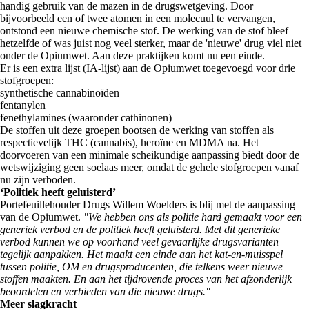
handig gebruik van de mazen in de drugswetgeving. Door
bijvoorbeeld een of twee atomen in een molecuul te vervangen,
ontstond een nieuwe chemische stof. De werking van de stof bleef
hetzelfde of was juist nog veel sterker, maar de 'nieuwe' drug viel niet
onder de Opiumwet. Aan deze praktijken komt nu een einde.
Er is een extra lijst (IA-lijst) aan de Opiumwet toegevoegd voor drie
stofgroepen:
synthetische cannabinoïden
fentanylen
fenethylamines (waaronder cathinonen)
De stoffen uit deze groepen bootsen de werking van stoffen als
respectievelijk THC (cannabis), heroïne en MDMA na. Het
doorvoeren van een minimale scheikundige aanpassing biedt door de
wetswijziging geen soelaas meer, omdat de gehele stofgroepen vanaf
nu zijn verboden.
‘Politiek heeft geluisterd’
Portefeuillehouder Drugs Willem Woelders is blij met de aanpassing
van de Opiumwet.
"We hebben ons als politie hard gemaakt voor een
generiek verbod en de politiek heeft geluisterd. Met dit generieke
verbod kunnen we op voorhand veel gevaarlijke drugsvarianten
tegelijk aanpakken. Het maakt een einde aan het kat-en-muisspel
tussen politie, OM en drugsproducenten, die telkens weer nieuwe
stoffen maakten. En aan het tijdrovende proces van het afzonderlijk
beoordelen en verbieden van die nieuwe drugs."
Meer slagkracht