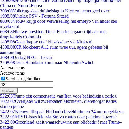
13
08/08
Hoe 30 landen zich voorbereiden op mogelijke oorlog met
China en Noord-Korea
3
08/08
Vollering slaat dubbelslag in Nice en neemt geel over
19
08/08
Uitslag PSV - Fortuna Sittard
8
08/08
Vrouw krijgt door verwisseling het embryo van ander stel
ingebracht
6
08/08
Nieuwe president De la Espriella gaat strijd aan met
drugskartels Colombia
14
08/08
Geen 'happy end' bij seksdate via Kinky.nl
43
08/08
XR blokkeert A12 ruim twee uur, agent gebeten bij
aanhouding
3
08/08
Uitslag NEC - Telstar
22
08/08
Jesus Simulator komt naar Nintendo Switch
Actieve items
Actieve items
Scrollbar gebruiken
opslaan
5
22:03
Trump eist compensatie van Iran voor beëindiging oorlog
10
22:02
Overijssel wil zwerfkatten afschieten, dierenorganisaties
starten petitie
14
22:02
Nieuwe flitspaal Hollandscheveld binnen 24 uur opgeblazen
32
22:01
MIVD-baas lekt via Strava routes naar geheime kazerne
34
22:00
Groenland geeft waarschuwing aan oliebedrijf met Trump-
banden