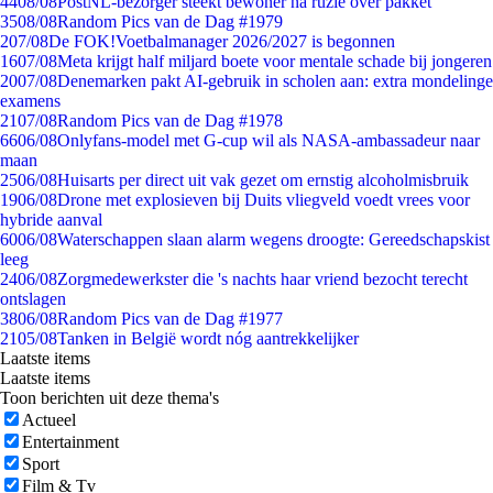
44
08/08
PostNL-bezorger steekt bewoner na ruzie over pakket
35
08/08
Random Pics van de Dag #1979
2
07/08
De FOK!Voetbalmanager 2026/2027 is begonnen
16
07/08
Meta krijgt half miljard boete voor mentale schade bij jongeren
20
07/08
Denemarken pakt AI-gebruik in scholen aan: extra mondelinge
examens
21
07/08
Random Pics van de Dag #1978
66
06/08
Onlyfans-model met G-cup wil als NASA-ambassadeur naar
maan
25
06/08
Huisarts per direct uit vak gezet om ernstig alcoholmisbruik
19
06/08
Drone met explosieven bij Duits vliegveld voedt vrees voor
hybride aanval
60
06/08
Waterschappen slaan alarm wegens droogte: Gereedschapskist
leeg
24
06/08
Zorgmedewerkster die 's nachts haar vriend bezocht terecht
ontslagen
38
06/08
Random Pics van de Dag #1977
21
05/08
Tanken in België wordt nóg aantrekkelijker
Laatste items
Laatste items
Toon berichten uit deze thema's
Actueel
Entertainment
Sport
Film & Tv