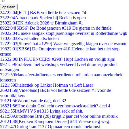
opslaan
247
22:04
[RTL] B&B vol liefde 6de seizoen #4
25
22:04
Attractiepark Spelen bij Beelen is open
250
22:04
EK Atletiek 2026 te Birmingham #1
89
22:04
[SBS6] De Bondgenoten #319 De gieren in de finale
190
22:04
Unieke aanpak stopt jarenlange overlast in Rotterdamse wijk
170
22:03
Zwerfkatten afschieten
127
22:03
[ShowChat #1259] Waar we gezellig klagen over de warmte
198
22:01
[SBS6] De Oranjezomer #10 Helene je kan het niet stop
ermee
125
22:00
[INFLUENCERS #298] Hup! Lachen en vrolijk zijn!
99
21:59
Probleem met webshop: verkeerd (veel duurder) product
ontvangen
72
21:59
Manosfeer-influencers verdienen miljarden aan onzekerheid
jongeren
12
21:59
Dialectiek op Links: Hofman vs Left Laser
269
21:59
[Videoland] B&B vol liefde 6de seizoen #1 voor de
vooruitkijkers
191
21:56
Woord van de dag, deel 32
165
21:56
Hoe denkt God echt over homo-seksualiteit? deel 4
98
21:55
[AMV] VS #1313 Lying sack of shit.
4
21:50
Autochtone Brit (20) krijgt 2 jaar cel voor online misbruik
201
21:48
[Keuken Kampioen Divisie] #44 Vitesse mag weg
57
21:47
Oorlog Iran #137 Op naar een mooie toekomst