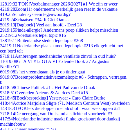
128
19:32
[FOK!Voetbalmanager 2026/2027] #1 We zijn er weer
42
19:28
Zoon(11) onderneemt werkelijk geen reet in de vakantie
4
19:25
Scholensysteem tegenwoordig?
47
19:24
Schaatsen #34: It Giet Oan…
50
19:19
[Dagboek] Veel aan hoofd - Deel 28
29
19:15
Pinda-allergie? Andermans poep slikken helpt misschien
252
19:12
Voetballers lepel topic #16
138
19:11
Buitenlandse steden lepeltopic #268
241
19:11
Nederlandse plaatsnamen lepeltopic #213 elk gehucht met
een bord telt
97
19:11
Aanbrengen mechanische ventilatie zinvol in oud huis?
110
19:08
GTA VI #12 GTA VI Extended look 27 Augustus
Netflix/YT
60
19:08
Is het vreemdgaan als je op tinder gaat
90
19:07
Boerenproblematiekverzameltopic #8 - Schrappen, vertragen,
b
47
18:58
Chinese Politiek #1 - Het Pad van de Draak
93
18:51
Overleden Acteurs & Actrices Deel #15
22
18:45
[Boekbespreking] Yesteryear - Caro Claire Burke
4
18:44
Actrice Marjolein Sligte (71, Medisch Centrum West) overleden
143
18:31
FOK!ers die stoppen met alcohol - waar we stoppen #21
77
18:14
De neergang van Duitsland als lichtend voorbeeld #3
4
17:54
Nederlandse industrie maakt flinke groeispurt door dankzij
machinebouw
43
17:51
Dierenlepeltopic #150