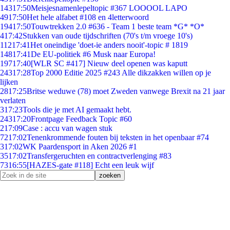
143
17:50
Meisjesnamenlepeltopic #367 LOOOOL LAPO
49
17:50
Het hele alfabet #108 en 4letterwoord
194
17:50
Touwtrekken 2.0 #636 - Team 1 beste team *G* *O*
4
17:42
Stukken van oude tijdschriften (70's t/m vroege 10's)
112
17:41
Het oneindige 'doet-ie anders nooit'-topic # 1819
148
17:41
De EU-politiek #6 Musk naar Europa!
197
17:40
[WLR SC #417] Nieuw deel openen was kaputt
243
17:28
Top 2000 Editie 2025 #243 Alle dikzakken willen op je
lijken
28
17:25
Britse weduwe (78) moet Zweden vanwege Brexit na 21 jaar
verlaten
3
17:23
Tools die je met AI gemaakt hebt.
243
17:20
Frontpage Feedback Topic #60
2
17:09
Case : accu van wagen stuk
72
17:02
Tenenkrommende fouten bij teksten in het openbaar #74
3
17:02
WK Paardensport in Aken 2026 #1
35
17:02
Transfergeruchten en contractverlenging #83
73
16:55
[HAZES-gate #118] Echt een leuk wijf