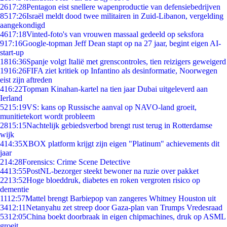
26
17:28
Pentagon eist snellere wapenproductie van defensiebedrijven
85
17:26
Israël meldt dood twee militairen in Zuid-Libanon, vergelding
aangekondigd
46
17:18
Vinted-foto's van vrouwen massaal gedeeld op seksfora
9
17:16
Google-topman Jeff Dean stapt op na 27 jaar, begint eigen AI-
start-up
18
16:36
Spanje volgt Italië met grenscontroles, tien reizigers geweigerd
19
16:26
FIFA ziet kritiek op Infantino als desinformatie, Noorwegen
eist zijn aftreden
4
16:22
Topman Kinahan-kartel na tien jaar Dubai uitgeleverd aan
Ierland
52
15:19
VS: kans op Russische aanval op NAVO-land groeit,
munitietekort wordt probleem
28
15:15
Nachtelijk gebiedsverbod brengt rust terug in Rotterdamse
wijk
4
14:35
XBOX platform krijgt zijn eigen "Platinum" achievements dit
jaar
2
14:28
Forensics: Crime Scene Detective
44
13:55
PostNL-bezorger steekt bewoner na ruzie over pakket
22
13:52
Hoge bloeddruk, diabetes en roken vergroten risico op
dementie
11
12:57
Mattel brengt Barbiepop van zangeres Whitney Houston uit
34
12:11
Netanyahu zet streep door Gaza-plan van Trumps Vredesraad
53
12:05
China boekt doorbraak in eigen chipmachines, druk op ASML
groeit