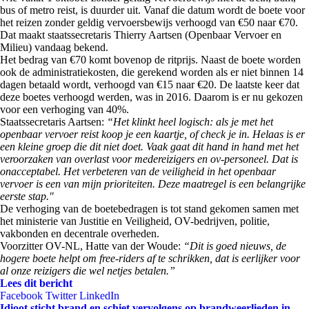
bus of metro reist, is duurder uit. Vanaf die datum wordt de boete voor
het reizen zonder geldig vervoersbewijs verhoogd van €50 naar €70.
Dat maakt staatssecretaris Thierry Aartsen (Openbaar Vervoer en
Milieu) vandaag bekend.
Het bedrag van €70 komt bovenop de ritprijs. Naast de boete worden
ook de administratiekosten, die gerekend worden als er niet binnen 14
dagen betaald wordt, verhoogd van €15 naar €20. De laatste keer dat
deze boetes verhoogd werden, was in 2016. Daarom is er nu gekozen
voor een verhoging van 40%.
Staatssecretaris Aartsen:
“Het klinkt heel logisch: als je met het
openbaar vervoer reist koop je een kaartje, of check je in. Helaas is er
een kleine groep die dit niet doet. Vaak gaat dit hand in hand met het
veroorzaken van overlast voor medereizigers en ov-personeel. Dat is
onacceptabel. Het verbeteren van de veiligheid in het openbaar
vervoer is een van mijn prioriteiten. Deze maatregel is een belangrijke
eerste stap."
De verhoging van de boetebedragen is tot stand gekomen samen met
het ministerie van Justitie en Veiligheid, OV-bedrijven, politie,
vakbonden en decentrale overheden.
Voorzitter OV-NL, Hatte van der Woude:
“Dit is goed nieuws, de
hogere boete helpt om free-riders af te schrikken, dat is eerlijker voor
al onze reizigers die wel netjes betalen.”
Lees dit bericht
Facebook
Twitter
LinkedIn
Idioot sticht brand en schiet vervolgens op brandweerlieden in