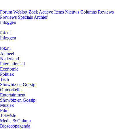
Forum
Weblog
Zoek
Actieve Items
Nieuws
Columns
Reviews
Previews
Specials
Archief
Inloggen
fok.nl
Inloggen
fok.nl
Actueel
Nederland
Internationaal
Economie
Politiek
Tech
Showbiz en Gossip
Opmerkelijk
Entertainment
Showbiz en Gossip
Muziek
Film
Televisie
Media & Cultuur
Bioscoopagenda