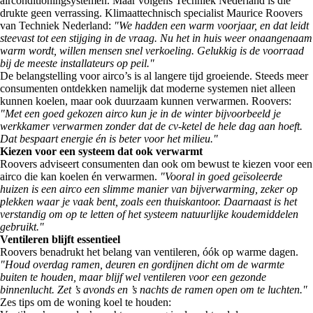
airconditioningsystemen. Maar volgens Techniek Nederland is die
drukte geen verrassing. Klimaattechnisch specialist Maurice Roovers
van Techniek Nederland:
"We hadden een warm voorjaar, en dat leidt
steevast tot een stijging in de vraag. Nu het in huis weer onaangenaam
warm wordt, willen mensen snel verkoeling. Gelukkig is de voorraad
bij de meeste installateurs op peil."
De belangstelling voor airco’s is al langere tijd groeiende. Steeds meer
consumenten ontdekken namelijk dat moderne systemen niet alleen
kunnen koelen, maar ook duurzaam kunnen verwarmen. Roovers:
"Met een goed gekozen airco kun je in de winter bijvoorbeeld je
werkkamer verwarmen zonder dat de cv-ketel de hele dag aan hoeft.
Dat bespaart energie én is beter voor het milieu."
Kiezen voor een systeem dat ook verwarmt
Roovers adviseert consumenten dan ook om bewust te kiezen voor een
airco die kan koelen én verwarmen.
"Vooral in goed geïsoleerde
huizen is een airco een slimme manier van bijverwarming, zeker op
plekken waar je vaak bent, zoals een thuiskantoor. Daarnaast is het
verstandig om op te letten of het systeem natuurlijke koudemiddelen
gebruikt."
Ventileren blijft essentieel
Roovers benadrukt het belang van ventileren, óók op warme dagen.
"Houd overdag ramen, deuren en gordijnen dicht om de warmte
buiten te houden, maar blijf wel ventileren voor een gezonde
binnenlucht. Zet ’s avonds en ’s nachts de ramen open om te luchten."
Zes tips om de woning koel te houden: