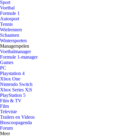
Sport
Voetbal
Formule 1
Autosport
Tennis
Wielrennen
Schaatsen
Wintersporten
Managerspelen
Voetbalmanager
Formule 1-manager
Games
PC
Playstation 4
Xbox One
Nintendo Switch
Xbox Series X|S
PlayStation 5
Film & TV
Film
Televisie
Trailers en Videos
Bioscoopagenda
Forum
Meer