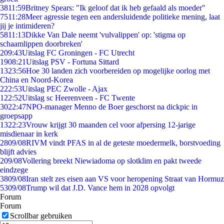
38
11:59
Britney Spears: "Ik geloof dat ik heb gefaald als moeder"
75
11:28
Meer agressie tegen een andersluidende politieke mening, laat
jij je intimideren?
58
11:13
Dikke Van Dale neemt 'vulvalippen' op: 'stigma op
schaamlippen doorbreken'
2
09:43
Uitslag FC Groningen - FC Utrecht
19
08:21
Uitslag PSV - Fortuna Sittard
13
23:56
Hoe 30 landen zich voorbereiden op mogelijke oorlog met
China en Noord-Korea
2
22:53
Uitslag PEC Zwolle - Ajax
1
22:52
Uitslag sc Heerenveen - FC Twente
30
22:47
NPO-manager Menno de Boer geschorst na dickpic in
groepsapp
13
22:23
Vrouw krijgt 30 maanden cel voor afpersing 12-jarige
misdienaar in kerk
28
09/08
RIVM vindt PFAS in al de geteste moedermelk, borstvoeding
blijft advies
2
09/08
Vollering breekt Niewiadoma op slotklim en pakt tweede
eindzege
38
09/08
Iran stelt zes eisen aan VS voor heropening Straat van Hormuz
53
09/08
Trump wil dat J.D. Vance hem in 2028 opvolgt
Forum
Forum
Scrollbar gebruiken