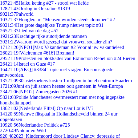
167
21:45
Haiku ketting #27 - strooi wat liefde
128
21:43
Oorlog in Oekraïne #1319
90
21:37
Palworld
103
21:37
Hoogleraar: "Mensen worden steeds dommer" #2
90
21:34
Het grote dagelijkse Trump nieuws topic #31
265
21:33
Lied van de dag #52
19
21:23
Krachtige rijke autorijdende mannen
39
21:22
Waarom wordt gezegd dat vrouwen socialer zijn?
171
21:20
[NPO1]Max Vakantieman #2 Voor al uw vakantieleed
260
21:19
[Wielrennen #616] Brennan!
295
21:19
Protesten en blokkades van Extinction Rebellion #24 Eieren
264
21:14
Israel en Gaza #17
164
21:10
[AKQ] #3384 Topic met vragen. En soms goede
antwoorden.
135
21:09
30 asielzoekers kosten 1 miljoen in hotel centrum Haarlem
17
21:09
Juni en juli samen heetste ooit gemeten in West-Europa
234
21:06
[NPO2] Zomergasten 2026 #1
58
21:03
Politie Manchester overmeestert man met nog ingepakte
honkbalknuppel
136
21:02
[Nederlands Elftal] Op naar Louis IV?
141
20:59
Nieuwe flitspaal in Hollandscheveld binnen 24 uur
opgeblazen
109
20:56
Nederlandse Politiek #725
27
20:49
Natuur en Wild
9
20:48
2023: Kindermoord door Lindsay Clancy: depressie of