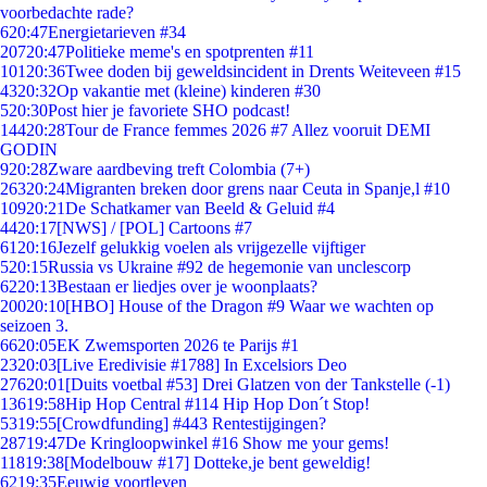
voorbedachte rade?
6
20:47
Energietarieven #34
207
20:47
Politieke meme's en spotprenten #11
101
20:36
Twee doden bij geweldsincident in Drents Weiteveen #15
43
20:32
Op vakantie met (kleine) kinderen #30
5
20:30
Post hier je favoriete SHO podcast!
144
20:28
Tour de France femmes 2026 #7 Allez vooruit DEMI
GODIN
9
20:28
Zware aardbeving treft Colombia (7+)
263
20:24
Migranten breken door grens naar Ceuta in Spanje,l #10
109
20:21
De Schatkamer van Beeld & Geluid #4
44
20:17
[NWS] / [POL] Cartoons #7
61
20:16
Jezelf gelukkig voelen als vrijgezelle vijftiger
5
20:15
Russia vs Ukraine #92 de hegemonie van unclescorp
62
20:13
Bestaan er liedjes over je woonplaats?
200
20:10
[HBO] House of the Dragon #9 Waar we wachten op
seizoen 3.
66
20:05
EK Zwemsporten 2026 te Parijs #1
23
20:03
[Live Eredivisie #1788] In Excelsiors Deo
276
20:01
[Duits voetbal #53] Drei Glatzen von der Tankstelle (-1)
136
19:58
Hip Hop Central #114 Hip Hop Don´t Stop!
53
19:55
[Crowdfunding] #443 Rentestijgingen?
287
19:47
De Kringloopwinkel #16 Show me your gems!
118
19:38
[Modelbouw #17] Dotteke,je bent geweldig!
62
19:35
Eeuwig voortleven