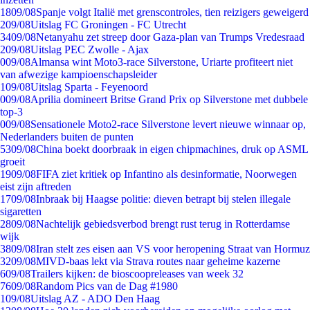
18
09/08
Spanje volgt Italië met grenscontroles, tien reizigers geweigerd
2
09/08
Uitslag FC Groningen - FC Utrecht
34
09/08
Netanyahu zet streep door Gaza-plan van Trumps Vredesraad
2
09/08
Uitslag PEC Zwolle - Ajax
0
09/08
Almansa wint Moto3-race Silverstone, Uriarte profiteert niet
van afwezige kampioenschapsleider
1
09/08
Uitslag Sparta - Feyenoord
0
09/08
Aprilia domineert Britse Grand Prix op Silverstone met dubbele
top-3
0
09/08
Sensationele Moto2-race Silverstone levert nieuwe winnaar op,
Nederlanders buiten de punten
53
09/08
China boekt doorbraak in eigen chipmachines, druk op ASML
groeit
19
09/08
FIFA ziet kritiek op Infantino als desinformatie, Noorwegen
eist zijn aftreden
17
09/08
Inbraak bij Haagse politie: dieven betrapt bij stelen illegale
sigaretten
28
09/08
Nachtelijk gebiedsverbod brengt rust terug in Rotterdamse
wijk
38
09/08
Iran stelt zes eisen aan VS voor heropening Straat van Hormuz
32
09/08
MIVD-baas lekt via Strava routes naar geheime kazerne
6
09/08
Trailers kijken: de bioscoopreleases van week 32
76
09/08
Random Pics van de Dag #1980
1
09/08
Uitslag AZ - ADO Den Haag