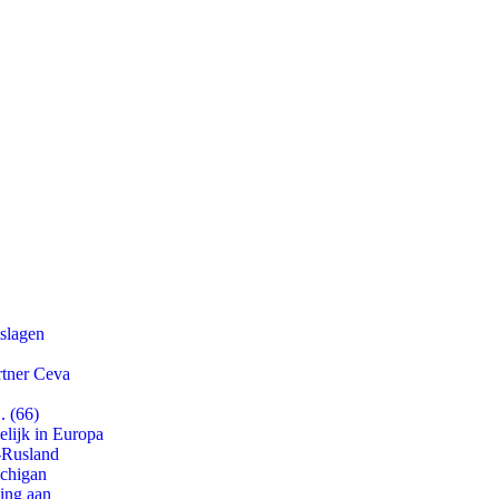
tslagen
rtner Ceva
. (66)
lijk in Europa
-Rusland
ichigan
ling aan