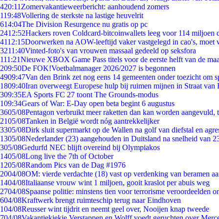
4
20:11
Zomervakantieweerbericht: aanhoudend zomers
1
19:48
Vollering de sterkste na lastige heuvelrit
6
14:04
The Division Resurgence nu gratis op pc
24
12:52
Hackers roven Coldcard-bitcoinwallets leeg voor 114 miljoen d
41
12:15
Doorwerken na AOW-leeftijd vaker vastgelegd in cao's, moet
32
11:40
Vinted-foto's van vrouwen massaal gedeeld op seksfora
1
11:21
Nieuwe XBOX Game Pass titels voor de eerste helft van de ma
2
09:50
De FOK!Voetbalmanager 2026/2027 is begonnen
49
09:47
Van den Brink zet nog eens 14 gemeenten onder toezicht om s
18
09:40
Iran overweegt Europese hulp bij ruimen mijnen in Straat va
3
09:35
EA Sports FC 27 toont The Grounds-modus
1
09:34
Gears of War: E-Day open beta begint 6 augustus
36
05/08
Pentagon verbruikt meer raketten dan kan worden aangevuld, t
21
05/08
Tanken in België wordt nóg aantrekkelijker
33
05/08
Dirk sluit supermarkt op de Wallen na golf van diefstal en agre
13
05/08
Nederlander (23) aangehouden in Duitsland na snelheid van 
3
05/08
Gedurfd NEC blijft overeind bij Olympiakos
14
05/08
Long live the 7th of October
12
05/08
Random Pics van de Dag #1976
20
04/08
OM: vierde verdachte (18) vast op verdenking van beramen aa
14
04/08
Italiaanse vrouw wint 1 miljoen, gooit kraslot per abuis weg
27
04/08
Spaanse politie: minstens tien voor terrorisme veroordeelden 
6
04/08
Kraftwerk brengt ruimteschip terug naar Eindhoven
1
04/08
Reusser wint tijdrit en neemt geel over, Nooijen knap tweede
7
04/08
Vakantiekiekje Verstappen en Wolff voedt geruchten over Merc