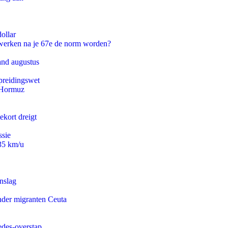
ollar
 werken na je 67e de norm worden?
and augustus
preidingswet
n Hormuz
ekort dreigt
ssie
235 km/u
nslag
onder migranten Ceuta
edes-overstap