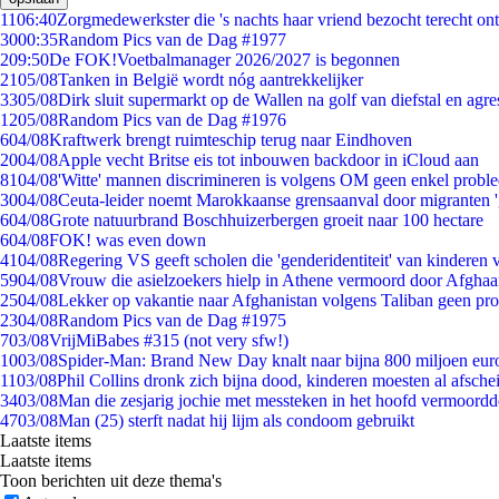
11
06:40
Zorgmedewerkster die 's nachts haar vriend bezocht terecht on
30
00:35
Random Pics van de Dag #1977
2
09:50
De FOK!Voetbalmanager 2026/2027 is begonnen
21
05/08
Tanken in België wordt nóg aantrekkelijker
33
05/08
Dirk sluit supermarkt op de Wallen na golf van diefstal en agre
12
05/08
Random Pics van de Dag #1976
6
04/08
Kraftwerk brengt ruimteschip terug naar Eindhoven
20
04/08
Apple vecht Britse eis tot inbouwen backdoor in iCloud aan
81
04/08
'Witte' mannen discrimineren is volgens OM geen enkel probl
30
04/08
Ceuta-leider noemt Marokkaanse grensaanval door migranten 
6
04/08
Grote natuurbrand Boschhuizerbergen groeit naar 100 hectare
6
04/08
FOK! was even down
41
04/08
Regering VS geeft scholen die 'genderidentiteit' van kinderen
59
04/08
Vrouw die asielzoekers hielp in Athene vermoord door Afghaa
25
04/08
Lekker op vakantie naar Afghanistan volgens Taliban geen pr
23
04/08
Random Pics van de Dag #1975
7
03/08
VrijMiBabes #315 (not very sfw!)
10
03/08
Spider-Man: Brand New Day knalt naar bijna 800 miljoen eur
11
03/08
Phil Collins dronk zich bijna dood, kinderen moesten al afsch
34
03/08
Man die zesjarig jochie met messteken in het hoofd vermoordde 
47
03/08
Man (25) sterft nadat hij lijm als condoom gebruikt
Laatste items
Laatste items
Toon berichten uit deze thema's