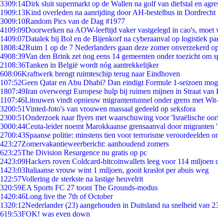
33
09:14
Dirk sluit supermarkt op de Wallen na golf van diefstal en agre
19
09:13
Kind overleden na aanrijding door AH-bestelbus in Dordrecht
30
09:10
Random Pics van de Dag #1977
41
09:09
Doorwerken na AOW-leeftijd vaker vastgelegd in cao's, moet
14
09:07
Datalek bij Bol en de Bijenkorf na cyberaanval op logistiek pa
18
08:42
Ruim 1 op de 7 Nederlanders gaan deze zomer onverzekerd op
49
08:39
Van den Brink zet nog eens 14 gemeenten onder toezicht om s
21
08:36
Tanken in België wordt nóg aantrekkelijker
6
08:06
Kraftwerk brengt ruimteschip terug naar Eindhoven
1
07:52
Geen Qatar en Abu Dhabi? Dan eindigt Formule 1-seizoen moge
18
07:49
Iran overweegt Europese hulp bij ruimen mijnen in Straat va
11
07:46
Litouwen vindt opnieuw migrantentunnel onder grens met Wit
32
00:51
Vinted-foto's van vrouwen massaal gedeeld op seksfora
23
00:51
Onderzoek naar flyers met waarschuwing voor 'Israëlische oor
30
00:44
Ceuta-leider noemt Marokkaanse grensaanval door migranten 
27
00:43
Spaanse politie: minstens tien voor terrorisme veroordeelden 
4
23:27
Zomervakantieweerbericht: aanhoudend zomers
6
23:25
The Division Resurgence nu gratis op pc
24
23:09
Hackers roven Coldcard-bitcoinwallets leeg voor 114 miljoen d
14
23:03
Italiaanse vrouw wint 1 miljoen, gooit kraslot per abuis weg
1
22:57
Vollering de sterkste na lastige heuvelrit
3
20:59
EA Sports FC 27 toont The Grounds-modus
14
20:46
Long live the 7th of October
13
20:12
Nederlander (23) aangehouden in Duitsland na snelheid van 
6
19:53
FOK! was even down