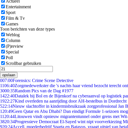
Actueel
Entertainment
Sport
Film & Tv
Games
Toon berichten van deze types
Weblog
Column
(P)review
Special
Poll
Scrollbar gebruiken
opslaan
0
07:00
Forensics: Crime Scene Detective
11
06:40
Zorgmedewerkster die 's nachts haar vriend bezocht terecht on
30
00:35
Random Pics van de Dag #1977
14
22:40
Datalek bij Bol en de Bijenkorf na cyberaanval op logistiek pa
19
22:27
Kind overleden na aanrijding door AH-bestelbus in Dordrecht
5
22:14
Nieuw slachtoffer in kindermisbruikzaak zorgprofessional Jan B
1
20:49
Geen Qatar en Abu Dhabi? Dan eindigt Formule 1-seizoen moge
11
20:44
Litouwen vindt opnieuw migrantentunnel onder grens met Wit
38
20:34
Progressieve Democraat El-Sayed wint nipt voorverkiezing M
9
20:24
Accell, moederbedrijf Sparta en Batavus, vraagt uitstel van beta