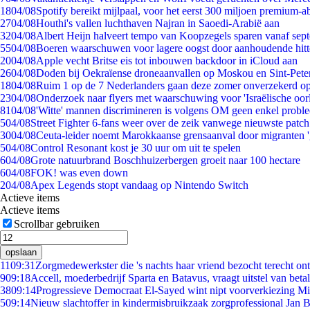
18
04/08
Spotify bereikt mijlpaal, voor het eerst 300 miljoen premium-
27
04/08
Houthi's vallen luchthaven Najran in Saoedi-Arabië aan
32
04/08
Albert Heijn halveert tempo van Koopzegels sparen vanaf sep
55
04/08
Boeren waarschuwen voor lagere oogst door aanhoudende hitt
20
04/08
Apple vecht Britse eis tot inbouwen backdoor in iCloud aan
26
04/08
Doden bij Oekraïense droneaanvallen op Moskou en Sint-Pete
18
04/08
Ruim 1 op de 7 Nederlanders gaan deze zomer onverzekerd op
23
04/08
Onderzoek naar flyers met waarschuwing voor 'Israëlische oor
81
04/08
'Witte' mannen discrimineren is volgens OM geen enkel probl
5
04/08
Street Fighter 6-fans weer over de zeik vanwege nieuwste patch
30
04/08
Ceuta-leider noemt Marokkaanse grensaanval door migranten 
5
04/08
Control Resonant kost je 30 uur om uit te spelen
6
04/08
Grote natuurbrand Boschhuizerbergen groeit naar 100 hectare
6
04/08
FOK! was even down
2
04/08
Apex Legends stopt vandaag op Nintendo Switch
Actieve items
Actieve items
Scrollbar gebruiken
opslaan
11
09:31
Zorgmedewerkster die 's nachts haar vriend bezocht terecht on
9
09:18
Accell, moederbedrijf Sparta en Batavus, vraagt uitstel van beta
38
09:14
Progressieve Democraat El-Sayed wint nipt voorverkiezing M
5
09:14
Nieuw slachtoffer in kindermisbruikzaak zorgprofessional Jan B