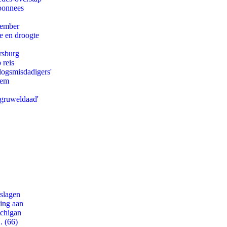
abonnees
tember
e en droogte
rsburg
 reis
logsmisdadigers'
eem
'gruweldaad'
tslagen
ling aan
ichigan
. (66)