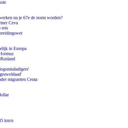
ssie
 werken na je 67e de norm worden?
rtner Ceva
 reis
preidingswet
lijk in Europa
n Hormuz
-Rusland
logsmisdadigers'
'gruweldaad'
onder migranten Ceuta
ollar
235 km/u