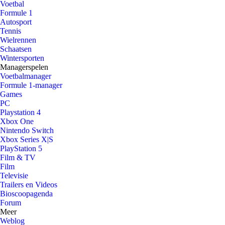
Voetbal
Formule 1
Autosport
Tennis
Wielrennen
Schaatsen
Wintersporten
Managerspelen
Voetbalmanager
Formule 1-manager
Games
PC
Playstation 4
Xbox One
Nintendo Switch
Xbox Series X|S
PlayStation 5
Film & TV
Film
Televisie
Trailers en Videos
Bioscoopagenda
Forum
Meer
Weblog