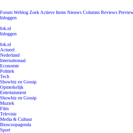
Forum
Weblog
Zoek
Actieve Items
Nieuws
Columns
Reviews
Previe
Inloggen
fok.nl
Inloggen
fok.nl
Actueel
Nederland
Internationaal
Economie
Politiek
Tech
Showbiz en Gossip
Opmerkelijk
Entertainment
Showbiz en Gossip
Muziek
Film
Televisie
Media & Cultuur
Bioscoopagenda
Sport