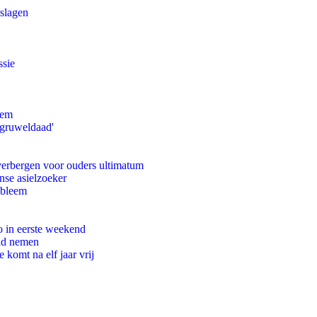
tslagen
ssie
eem
'gruweldaad'
 verbergen voor ouders ultimatum
nse asielzoeker
obleem
o in eerste weekend
eid nemen
komt na elf jaar vrij