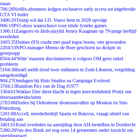
maan
7
06:28
Netflix-abonnees krijgen exclusieve early access tot uitgebreide
GTA VI trailer
34
06:20
Trump wil dat J.D. Vance hem in 2028 opvolgt
9
06:19
PS5-doos waarschuwt voor einde fysieke games
13
06:11
Zangeres en Idols-jurylid Jerney Kaagman op 79-jarige leeftijd
overleden
16
05:35
Duitser (93) crasht met quad tegen boom, vier gewonden
22
04:53
NPO-manager Menno de Boer geschorst na dickpic in
groepsapp
85
04:44
'Witte' mannen discrimineren is volgens OM geen enkel
probleem
51
04:38
Israël meldt dood twee militairen in Zuid-Libanon, vergelding
aangekondigd
9
04:27
Ontslagen bij Halo Studios na Campaign Evolved
37
04:13
Random Pics van de Dag #1977
33
04:01
Wakker Dier dient klacht in tegen insectenfabriek Protix om
duurzaamheidsclaims
27
03:06
Doden bij Oekraïense droneaanvallen op Moskou en Sint-
Petersburg
12
01:08
Accell, moederbedrijf Sparta en Batavus, vraagt uitstel van
betaling aan
34
01:01
Kind overleden na aanrijding door AH-bestelbus in Dordrecht
53
00:28
Van den Brink zet nog eens 14 gemeenten onder toezicht om
spreidingswet