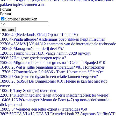
pakken topless zonnen aan
Forum
Forum
Scrollbar gebruiken
opslaan
124
06:49
[Nederlands Elftal] Op naar Louis IV?
18
06:47
Pinda-allergie? Andermans poep slikken helpt misschien
227
06:45
[AMV] VS #1312 spammers van de internationale rechtsorde
18
06:40
Managarm's boerderij deel #5.1
12
06:38
Trump wil dat J.D. Vance hem in 2028 opvolgt
96
06:37
Het grote goedemorgen topic #3
75
06:29
Migranten breken door grens naar Ceuta in Spanje,l #10
164
06:28
Wat is jullie binnenhuistemperatuur? #81 Horrorzomer
177
06:27
Touwtrekken 2.0 #636 - Team 1 beste team *G* *O*
32
06:27
Zou je vreemdgaan in een relatie kunnen vergeven?
189
06:23
[SBS6] De Oranjezomer #10 Helene je kan het niet stop
ermee
10
06:16
Tony Scott (54) overleden
22
06:14
Klacht ingediend tegen grootste insectenfabriek ter wereld
104
06:12
NPO-manager Menno de Boer (47) op non-actief stuurde
dick-pic rond
198
05:54
Verander een letter expert (7lettereditie) #50
38
05:53
GTA VI #12 GTA VI Extended look 27 Augustus Netflix/YT