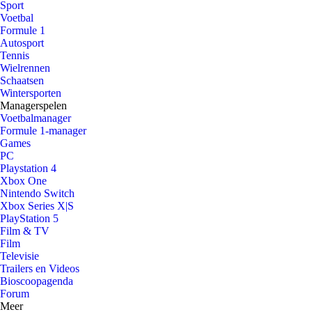
Sport
Voetbal
Formule 1
Autosport
Tennis
Wielrennen
Schaatsen
Wintersporten
Managerspelen
Voetbalmanager
Formule 1-manager
Games
PC
Playstation 4
Xbox One
Nintendo Switch
Xbox Series X|S
PlayStation 5
Film & TV
Film
Televisie
Trailers en Videos
Bioscoopagenda
Forum
Meer