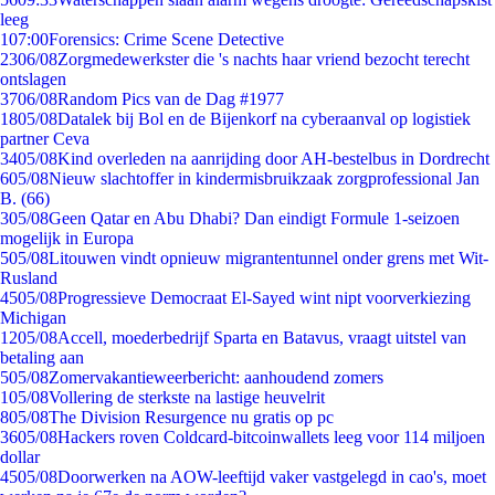
leeg
1
07:00
Forensics: Crime Scene Detective
23
06/08
Zorgmedewerkster die 's nachts haar vriend bezocht terecht
ontslagen
37
06/08
Random Pics van de Dag #1977
18
05/08
Datalek bij Bol en de Bijenkorf na cyberaanval op logistiek
partner Ceva
34
05/08
Kind overleden na aanrijding door AH-bestelbus in Dordrecht
6
05/08
Nieuw slachtoffer in kindermisbruikzaak zorgprofessional Jan
B. (66)
3
05/08
Geen Qatar en Abu Dhabi? Dan eindigt Formule 1-seizoen
mogelijk in Europa
5
05/08
Litouwen vindt opnieuw migrantentunnel onder grens met Wit-
Rusland
45
05/08
Progressieve Democraat El-Sayed wint nipt voorverkiezing
Michigan
12
05/08
Accell, moederbedrijf Sparta en Batavus, vraagt uitstel van
betaling aan
5
05/08
Zomervakantieweerbericht: aanhoudend zomers
1
05/08
Vollering de sterkste na lastige heuvelrit
8
05/08
The Division Resurgence nu gratis op pc
36
05/08
Hackers roven Coldcard-bitcoinwallets leeg voor 114 miljoen
dollar
45
05/08
Doorwerken na AOW-leeftijd vaker vastgelegd in cao's, moet