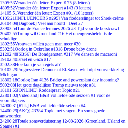
13
05:53
Verander één letter. Expert # 75 (8 letters)
48
05:52
Verander één letter: Expert #143 (9 letters)
141
05:51
Verander één letter: Expert #91 (10 letters)
61
05:21
[INFLUENCERS #295] Van flodderslinger tot Shrek-crème
261
04:09
[Dagboek] Veel aan hoofd - Deel 27
239
03:54
Tour de France femmes 2026 #3 Tijd voor de borstcrawl
204
02:55
Trump wil Groenland #16 Het opengrensbeleid is de
schuldige
18
02:55
Vrouwen willen geen man meer #30
53
02:51
Oorlog in Oekraïne #1318 Drone baby drone
212
02:48
[SBS6] De Bondgenoten #317 We dansen de macaroni
191
02:40
Israel en Gaza #17
35
02:38
Hoe kom je van egels af?
101
02:29
Progressieve Democraat El-Sayed wint nipt voorverkiezing
Michigan
188
02:18
Oorlog Iran #136 Bridge and powerplant day incoming?
50
02:08
Het grote dagelijkse Trump nieuws topic #31
181
01:55
[ONLINE] Roddelpraat Topic #21
228
01:02
[Videoland] B&B vol liefde 6de seizoen #1 voor de
vooruitkijkers
149
00:31
[RTL] B&B vol liefde 6de seizoen #4
144
00:29
[AKQ] #3384 Topic met vragen. En soms goede
antwoorden.
242
00:28
Totale zonsverduistering 12-08-2026 (Groenland, IJsland en
Spanje) #1