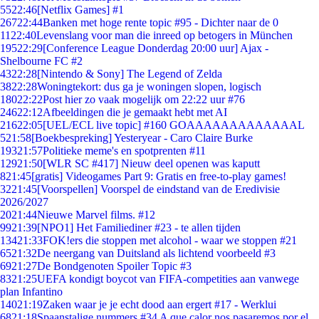
55
22:46
[Netflix Games] #1
267
22:44
Banken met hoge rente topic #95 - Dichter naar de 0
11
22:40
Levenslang voor man die inreed op betogers in München
195
22:29
[Conference League Donderdag 20:00 uur] Ajax -
Shelbourne FC #2
43
22:28
[Nintendo & Sony] The Legend of Zelda
38
22:28
Woningtekort: dus ga je woningen slopen, logisch
180
22:22
Post hier zo vaak mogelijk om 22:22 uur #76
246
22:12
Afbeeldingen die je gemaakt hebt met AI
216
22:05
[UEL/ECL live topic] #160 GOAAAAAAAAAAAAAL
5
21:58
[Boekbespreking] Yesteryear - Caro Claire Burke
193
21:57
Politieke meme's en spotprenten #11
129
21:50
[WLR SC #417] Nieuw deel openen was kaputt
8
21:45
[gratis] Videogames Part 9: Gratis en free-to-play games!
32
21:45
[Voorspellen] Voorspel de eindstand van de Eredivisie
2026/2027
20
21:44
Nieuwe Marvel films. #12
99
21:39
[NPO1] Het Familiediner #23 - te allen tijden
134
21:33
FOK!ers die stoppen met alcohol - waar we stoppen #21
65
21:32
De neergang van Duitsland als lichtend voorbeeld #3
69
21:27
De Bondgenoten Spoiler Topic #3
83
21:25
UEFA kondigt boycot van FIFA-competities aan vanwege
plan Infantino
140
21:19
Zaken waar je je echt dood aan ergert #17 - Werklui
68
21:18
Spaanstalige nummers #34 A que calor nos pasaremos por el