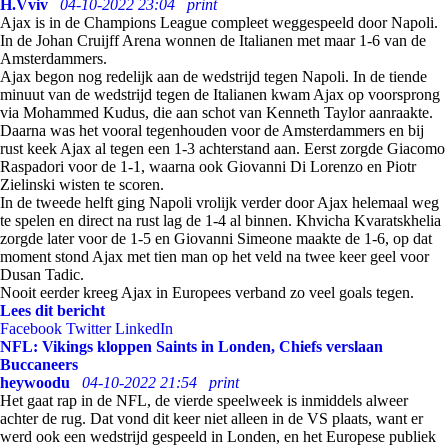
H.Vviv
04-10-2022 23:04
print
Ajax is in de Champions League compleet weggespeeld door Napoli.
In de Johan Cruijff Arena wonnen de Italianen met maar 1-6 van de
Amsterdammers.
Ajax begon nog redelijk aan de wedstrijd tegen Napoli. In de tiende
minuut van de wedstrijd tegen de Italianen kwam Ajax op voorsprong
via Mohammed Kudus, die aan schot van Kenneth Taylor aanraakte.
Daarna was het vooral tegenhouden voor de Amsterdammers en bij
rust keek Ajax al tegen een 1-3 achterstand aan. Eerst zorgde Giacomo
Raspadori voor de 1-1, waarna ook Giovanni Di Lorenzo en Piotr
Zielinski wisten te scoren.
In de tweede helft ging Napoli vrolijk verder door Ajax helemaal weg
te spelen en direct na rust lag de 1-4 al binnen. Khvicha Kvaratskhelia
zorgde later voor de 1-5 en Giovanni Simeone maakte de 1-6, op dat
moment stond Ajax met tien man op het veld na twee keer geel voor
Dusan Tadic.
Nooit eerder kreeg Ajax in Europees verband zo veel goals tegen.
Lees dit bericht
Facebook
Twitter
LinkedIn
NFL: Vikings kloppen Saints in Londen, Chiefs verslaan
Buccaneers
heywoodu
04-10-2022 21:54
print
Het gaat rap in de NFL, de vierde speelweek is inmiddels alweer
achter de rug. Dat vond dit keer niet alleen in de VS plaats, want er
werd ook een wedstrijd gespeeld in Londen, en het Europese publiek