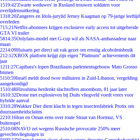
15
19:42
'Zwarte weduwes' in Rusland trouwen soldaten voor
overlijdensuitkering
13
18:20
Zangeres en Idols-jurylid Jerney Kaagman op 79-jarige leeftijd
overleden
7
15:21
Netflix-abonnees krijgen exclusieve early access tot uitgebreide
GTA VI trailer
58
14:35
Onlyfans-model met G-cup wil als NASA-ambassadeur naar
maan
22
14:09
Huisarts per direct uit vak gezet om ernstig alcoholmisbruik
2
12:12
XBOX platform krijgt zijn eigen "Platinum" achievements dit
jaar
12
11:27
Capibara's lopen Braziliaans parlementsgebouw Mato Grosso
binnen
51
10:59
Israël meldt dood twee militairen in Zuid-Libanon, vergelding
aangekondigd
15
10:48
Hiroshima herdenkt slachtoffers atoombom, 81 jaar later
16
10:32
Drone met explosieven bij Duits vliegveld voedt vrees voor
hybride aanval
33
10:28
Wakker Dier dient klacht in tegen insectenfabriek Protix om
duurzaamheidsclaims
22
10:16
Iran en Oman eens over route Straat van Hormuz, VS
buitenspel
25
10:08
NAVO zet wegens Russische provocatie 250% meer
gevechtsvliegtuigen in
56
09:33
Waterschappen slaan alarm wegens droogte: Gereedschapskist