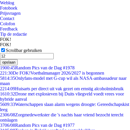
Weblog
Fotoboek
Prijsvragen
Contact
Colofon
Feedback
Tip de redactie
FOK!
FOK!
Scrollbar gebruiken
opslaan
19
00:45
Random Pics van de Dag #1978
2
21:30
De FOK!Voetbalmanager 2026/2027 is begonnen
58
14:35
Onlyfans-model met G-cup wil als NASA-ambassadeur naar
maan
22
14:09
Huisarts per direct uit vak gezet om ernstig alcoholmisbruik
16
10:32
Drone met explosieven bij Duits vliegveld voedt vrees voor
hybride aanval
56
09:33
Waterschappen slaan alarm wegens droogte: Gereedschapskist
leeg
23
06/08
Zorgmedewerkster die 's nachts haar vriend bezocht terecht
ontslagen
37
06/08
Random Pics van de Dag #1977