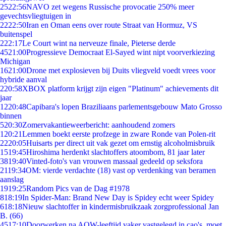
25
22:56
NAVO zet wegens Russische provocatie 250% meer
gevechtsvliegtuigen in
22
22:50
Iran en Oman eens over route Straat van Hormuz, VS
buitenspel
2
22:17
Le Court wint na nerveuze finale, Pieterse derde
45
21:00
Progressieve Democraat El-Sayed wint nipt voorverkiezing
Michigan
16
21:00
Drone met explosieven bij Duits vliegveld voedt vrees voor
hybride aanval
2
20:58
XBOX platform krijgt zijn eigen "Platinum" achievements dit
jaar
12
20:48
Capibara's lopen Braziliaans parlementsgebouw Mato Grosso
binnen
5
20:30
Zomervakantieweerbericht: aanhoudend zomers
1
20:21
Lemmen boekt eerste profzege in zware Ronde van Polen-rit
22
20:05
Huisarts per direct uit vak gezet om ernstig alcoholmisbruik
15
19:45
Hiroshima herdenkt slachtoffers atoombom, 81 jaar later
38
19:40
Vinted-foto's van vrouwen massaal gedeeld op seksfora
21
19:34
OM: vierde verdachte (18) vast op verdenking van beramen
aanslag
19
19:25
Random Pics van de Dag #1978
8
18:19
In Spider-Man: Brand New Day is Spidey echt weer Spidey
6
18:18
Nieuw slachtoffer in kindermisbruikzaak zorgprofessional Jan
B. (66)
45
17:10
Doorwerken na AOW-leeftijd vaker vastgelegd in cao's, moet