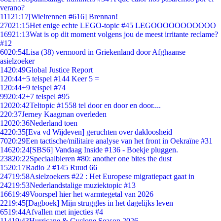
verano?
111
21:17
[Wielrennen #616] Brennan!
270
21:15
Het enige echte LEGO-topic #45 LEGOOOOOOOOOOO
169
21:13
Wat is op dit moment volgens jou de meest irritante reclame?
#12
60
20:54
Lisa (38) vermoord in Griekenland door Afghaanse
asielzoeker
14
20:49
Global Justice Report
1
20:44
+5 telspel #144 Keer 5 =
1
20:44
+9 telspel #74
99
20:42
+7 telspel #95
120
20:42
Teltopic #1558 tel door en door en door....
2
20:37
Jerney Kaagman overleden
120
20:36
Nederland toen
42
20:35
[Eva vd Wijdeven] geruchten over dakloosheid
70
20:29
Een tactische/militaire analyse van het front in Oekraïne #31
146
20:24
[SBS6] Vandaag Inside #136 - Boekje pluggen.
238
20:22
Speciaalbieren #80: another one bites the dust
15
20:17
Radio 2 #145 Ruud 66
247
19:58
Asielzoekers #22 : Het Europese migratiepact gaat in
242
19:53
Nederlandstalige muziektopic #13
166
19:49
Voorspel hier het warmtegetal van 2026
22
19:45
[Dagboek] Mijn struggles in het dagelijks leven
65
19:44
Afvallen met injecties #4
114
19:43
Hurricane & Cyclone Season 2026