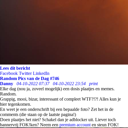
Lees dit bericht
Facebook
Twitter
LinkedIn
Random Pics van de Dag #746
Danny
04-10-2022 07:37
04-10-2022 23:54
print
Elke dag (nou ja, zoveel mogelijk) een dosis plaatjes en memes.
Random.
Grappig, mooi, bizar, interessant of compleet WTF?!?! Alles kun je
hier tegenkomen.
En weet je een onderschrift bij een bepaalde foto? Zet het in de
comments (die staan op de laatste pagina!)
Doen plaatjes het niet? Schakel dan je adblocker uit. Liever toch
bannervrij FOK!ken? Neem een
premium account
en steun FOK!