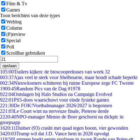
Film & Tv
Games
Toon berichten van deze types
Weblog
Column
(P)review
Special
Poll
Scrollbar gebruiken
opslaan
1
05:00
Trailers kijken: de bioscoopreleases van week 32
0
03:37
Ajax veel te sterk voor Shelbourne, maar houdt schade beperkt
0
02:34
Nieuwkomers schitteren bij ruime Europese zege FC Twente
19
00:45
Random Pics van de Dag #1978
9
22:04
Ontslagen bij Halo Studios na Campaign Evolved
9
22:01
PS5-doos waarschuwt voor einde fysieke games
2
21:30
De FOK!Voetbalmanager 2026/2027 is begonnen
2
21:03
Le Court wint na nerveuze finale, Pieterse derde
22
20:40
NPO-manager Menno de Boer geschorst na dickpic in
groepsapp
16
20:11
Duitser (93) crasht met quad tegen boom, vier gewonden
34
20:03
Trump wil dat J.D. Vance hem in 2028 opvolgt
1
19:50
Lemmen boekt eerste profzege in zware Ronde van Polen-rit