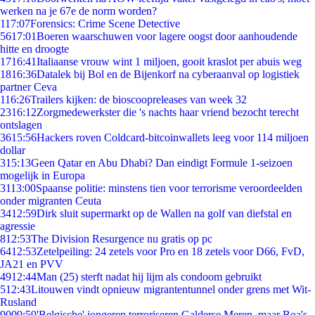
werken na je 67e de norm worden?
1
17:07
Forensics: Crime Scene Detective
56
17:01
Boeren waarschuwen voor lagere oogst door aanhoudende
hitte en droogte
17
16:41
Italiaanse vrouw wint 1 miljoen, gooit kraslot per abuis weg
18
16:36
Datalek bij Bol en de Bijenkorf na cyberaanval op logistiek
partner Ceva
1
16:26
Trailers kijken: de bioscoopreleases van week 32
23
16:12
Zorgmedewerkster die 's nachts haar vriend bezocht terecht
ontslagen
36
15:56
Hackers roven Coldcard-bitcoinwallets leeg voor 114 miljoen
dollar
3
15:13
Geen Qatar en Abu Dhabi? Dan eindigt Formule 1-seizoen
mogelijk in Europa
31
13:00
Spaanse politie: minstens tien voor terrorisme veroordeelden
onder migranten Ceuta
34
12:59
Dirk sluit supermarkt op de Wallen na golf van diefstal en
agressie
8
12:53
The Division Resurgence nu gratis op pc
64
12:53
Zetelpeiling: 24 zetels voor Pro en 18 zetels voor D66, FvD,
JA21 en PVV
49
12:44
Man (25) sterft nadat hij lijm als condoom gebruikt
5
12:43
Litouwen vindt opnieuw migrantentunnel onder grens met Wit-
Rusland
90
09:59
'Belgische' jongeren terroriseren Galderse Meren, maar Boa's