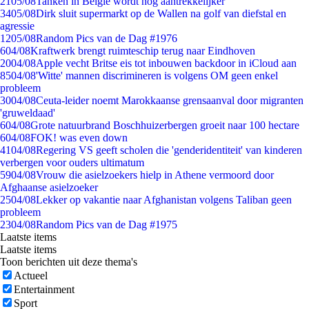
21
05/08
Tanken in België wordt nóg aantrekkelijker
34
05/08
Dirk sluit supermarkt op de Wallen na golf van diefstal en
agressie
12
05/08
Random Pics van de Dag #1976
6
04/08
Kraftwerk brengt ruimteschip terug naar Eindhoven
20
04/08
Apple vecht Britse eis tot inbouwen backdoor in iCloud aan
85
04/08
'Witte' mannen discrimineren is volgens OM geen enkel
probleem
30
04/08
Ceuta-leider noemt Marokkaanse grensaanval door migranten
'gruweldaad'
6
04/08
Grote natuurbrand Boschhuizerbergen groeit naar 100 hectare
6
04/08
FOK! was even down
41
04/08
Regering VS geeft scholen die 'genderidentiteit' van kinderen
verbergen voor ouders ultimatum
59
04/08
Vrouw die asielzoekers hielp in Athene vermoord door
Afghaanse asielzoeker
25
04/08
Lekker op vakantie naar Afghanistan volgens Taliban geen
probleem
23
04/08
Random Pics van de Dag #1975
Laatste items
Laatste items
Toon berichten uit deze thema's
Actueel
Entertainment
Sport