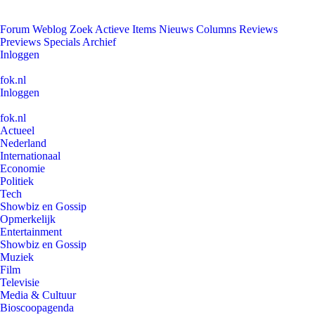
Forum
Weblog
Zoek
Actieve Items
Nieuws
Columns
Reviews
Previews
Specials
Archief
Inloggen
fok.nl
Inloggen
fok.nl
Actueel
Nederland
Internationaal
Economie
Politiek
Tech
Showbiz en Gossip
Opmerkelijk
Entertainment
Showbiz en Gossip
Muziek
Film
Televisie
Media & Cultuur
Bioscoopagenda