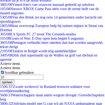
werken na je 67e de norm worden?
38
05/08
Vinted-foto's van vrouwen massaal gedeeld op seksfora
1
05/08
Nieuwe XBOX Game Pass titels voor de eerste helft van de
maand augustus
53
05/08
Van den Brink zet nog eens 14 gemeenten onder toezicht om
spreidingswet
18
05/08
Iran overweegt Europese hulp bij ruimen mijnen in Straat van
Hormuz
3
05/08
EA Sports FC 27 toont The Grounds-modus
1
05/08
Gears of War: E-Day open beta begint 6 augustus
36
05/08
Pentagon verbruikt meer raketten dan kan worden aangevuld,
tekort dreigt
21
05/08
Tanken in België wordt nóg aantrekkelijker
34
05/08
Dirk sluit supermarkt op de Wallen na golf van diefstal en
agressie
Actieve items
Actieve items
Scrollbar gebruiken
opslaan
15
06:35
'Zwarte weduwes' in Rusland trouwen soldaten voor
overlijdensuitkering
56
06:33
Waterschappen slaan alarm wegens droogte: Gereedschapskist
leeg
58
06:32
Onlyfans-model met G-cup wil als NASA-ambassadeur naar