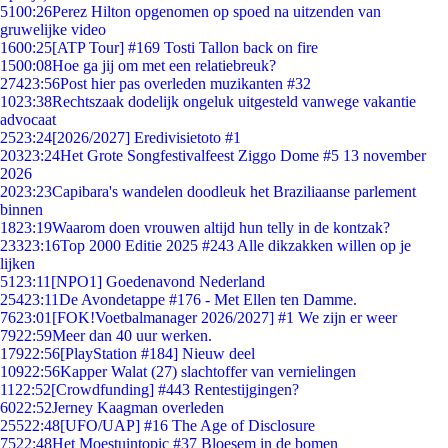
51
00:26
Perez Hilton opgenomen op spoed na uitzenden van
gruwelijke video
16
00:25
[ATP Tour] #169 Tosti Tallon back on fire
15
00:08
Hoe ga jij om met een relatiebreuk?
274
23:56
Post hier pas overleden muzikanten #32
10
23:38
Rechtszaak dodelijk ongeluk uitgesteld vanwege vakantie
advocaat
25
23:24
[2026/2027] Eredivisietoto #1
203
23:24
Het Grote Songfestivalfeest Ziggo Dome #5 13 november
2026
20
23:23
Capibara's wandelen doodleuk het Braziliaanse parlement
binnen
18
23:19
Waarom doen vrouwen altijd hun telly in de kontzak?
233
23:16
Top 2000 Editie 2025 #243 Alle dikzakken willen op je
lijken
51
23:11
[NPO1] Goedenavond Nederland
254
23:11
De Avondetappe #176 - Met Ellen ten Damme.
76
23:01
[FOK!Voetbalmanager 2026/2027] #1 We zijn er weer
79
22:59
Meer dan 40 uur werken.
179
22:56
[PlayStation #184] Nieuw deel
109
22:56
Kapper Walat (27) slachtoffer van vernielingen
11
22:52
[Crowdfunding] #443 Rentestijgingen?
60
22:52
Jerney Kaagman overleden
255
22:48
[UFO/UAP] #16 The Age of Disclosure
75
22:48
Het Moestuintopic #37 Bloesem in de bomen