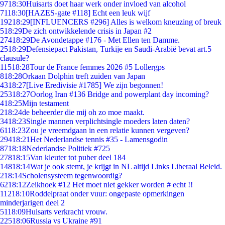
97
18:30
Huisarts doet haar werk onder invloed van alcohol
71
18:30
[HAZES-gate #118] Echt een leuk wijf
192
18:29
[INFLUENCERS #296] Alles is welkom kneuzing of breuk
5
18:29
De zich ontwikkelende crisis in Japan #2
274
18:29
De Avondetappe #176 - Met Ellen ten Damme.
25
18:29
Defensiepact Pakistan, Turkije en Saudi-Arabië bevat art.5
clausule?
115
18:28
Tour de France femmes 2026 #5 Lollergps
8
18:28
Orkaan Dolphin treft zuiden van Japan
43
18:27
[Live Eredivisie #1785] We zijn begonnen!
253
18:27
Oorlog Iran #136 Bridge and powerplant day incoming?
4
18:25
Mijn testament
2
18:24
de beheerder die mij oh zo moe maakt.
34
18:23
Single mannen verplichtsingle moeders laten daten?
61
18:23
Zou je vreemdgaan in een relatie kunnen vergeven?
294
18:21
Het Nederlandse tennis #35 - Lamensgodin
87
18:18
Nederlandse Politiek #725
278
18:15
Van kleuter tot puber deel 184
148
18:14
Wat je ook stemt, je krijgt in NL altijd Links Liberaal Beleid.
2
18:14
Scholensysteem tegenwoordig?
62
18:12
Zeikhoek #12 Het moet niet gekker worden # echt !!
112
18:10
Roddelpraat onder vuur: ongepaste opmerkingen
minderjarigen deel 2
51
18:09
Huisarts verkracht vrouw.
225
18:06
Russia vs Ukraine #91