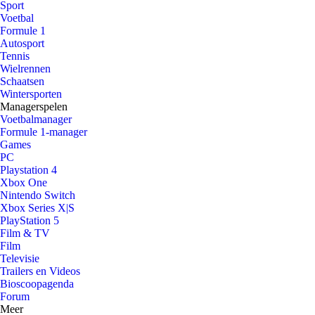
Sport
Voetbal
Formule 1
Autosport
Tennis
Wielrennen
Schaatsen
Wintersporten
Managerspelen
Voetbalmanager
Formule 1-manager
Games
PC
Playstation 4
Xbox One
Nintendo Switch
Xbox Series X|S
PlayStation 5
Film & TV
Film
Televisie
Trailers en Videos
Bioscoopagenda
Forum
Meer