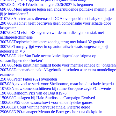
2
07/08
De FOK!Voetbalmanager 2026/2027 is begonnen
69
07/08
Meer agressie tegen een andersluidende politieke mening, laat
jij je intimideren?
31
07/08
Amsterdams dierenasiel DOA overspoeld met babykonijntjes
29
07/08
Kabinet geeft bedrijven geen compensatie voor schade door
laagwater
24
07/08
OM eist TBS tegen verwarde man die agenten stak met
aardappelschilmesje
30
07/08
Tropische hitte keert zondag terug met lokaal 32 graden
30
07/08
Trump grijpt weer in op automatisch staatsburgerschap bij
geboorte in VS
56
07/08
Dikke Van Dale neemt 'vulvalippen' op: 'stigma op
schaamlippen doorbreken'
16
07/08
Meta krijgt half miljard boete voor mentale schade bij jongeren
20
07/08
Denemarken pakt AI-gebruik in scholen aan: extra mondelinge
examens
25
07/08
Peter Faber (82) overleden
0
07/08
Ajax veel te sterk voor Shelbourne, maar houdt schade beperkt
1
07/08
Nieuwkomers schitteren bij ruime Europese zege FC Twente
19
07/08
Random Pics van de Dag #1978
15
06/08
Ontslagen bij Halo Studios na Campaign Evolved
19
06/08
PS5-doos waarschuwt voor einde fysieke games
2
06/08
Le Court wint na nerveuze finale, Pieterse derde
29
06/08
NPO-manager Menno de Boer geschorst na dickpic in