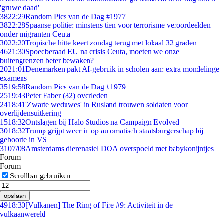
'gruweldaad'
38
22:29
Random Pics van de Dag #1977
38
22:28
Spaanse politie: minstens tien voor terrorisme veroordeelden
onder migranten Ceuta
30
22:20
Tropische hitte keert zondag terug met lokaal 32 graden
46
21:30
Spoedberaad EU na crisis Ceuta, moeten we onze
buitengrenzen beter bewaken?
20
21:01
Denemarken pakt AI-gebruik in scholen aan: extra mondelinge
examens
35
19:58
Random Pics van de Dag #1979
25
19:43
Peter Faber (82) overleden
24
18:41
'Zwarte weduwes' in Rusland trouwen soldaten voor
overlijdensuitkering
15
18:32
Ontslagen bij Halo Studios na Campaign Evolved
30
18:32
Trump grijpt weer in op automatisch staatsburgerschap bij
geboorte in VS
31
07/08
Amsterdams dierenasiel DOA overspoeld met babykonijntjes
Forum
Forum
Scrollbar gebruiken
opslaan
49
18:30
[Vulkanen] The Ring of Fire #9: Activiteit in de
vulkaanwereld