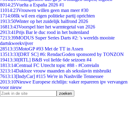
80
14:25
Vuelta a España 2026 #1
110
14:23
Vrouwen willen geen man meer #30
17
14:08
Ik wil een eigen politieke partij oprichten
19
13:50
Winter op het zuidelijk halfrond 2026
168
13:43
Voorspel hier het warmtegetal van 2026
29
13:41
Prijs Bar le duc rood in het buitenland
72
13:39
MODUS Super Series Darts #2: 's werelds mooiste
dartskweekvijver
285
13:35
MotoGP #93 Met de TT in Assen
135
13:33
[DRT SC] #6: RendacGoden sponsored by TONZON
194
13:30
[RTL] B&B vol liefde 6de seizoen #4
18
13:14
Centraal FC Utrecht topic #88 - #CorreiaIn
32
13:14
Dakloze vrouw maanden als seksslavin misbruikt
76
13:13
[IndyCar] #115 We're in Nashville Tennessee
20
13:10
Nieuwe Europese richtlijn: vaker repareren ipv vervangen
voor nieuw