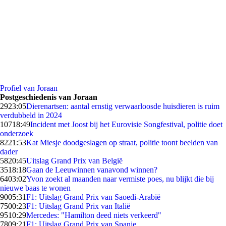
Profiel van Joraan
Postgeschiedenis van Joraan
29
23:05
Dierenartsen: aantal ernstig verwaarloosde huisdieren is ruim
verdubbeld in 2024
107
18:49
Incident met Joost bij het Eurovisie Songfestival, politie doet
onderzoek
82
21:53
Kat Miesje doodgeslagen op straat, politie toont beelden van
dader
58
20:45
Uitslag Grand Prix van België
35
18:18
Gaan de Leeuwinnen vanavond winnen?
64
03:02
Yvon zoekt al maanden naar vermiste poes, nu blijkt die bij
nieuwe baas te wonen
90
05:31
F1: Uitslag Grand Prix van Saoedi-Arabië
75
00:23
F1: Uitslag Grand Prix van Italië
95
10:29
Mercedes: "Hamilton deed niets verkeerd"
78
09:21
F1: Uitslag Grand Prix van Spanje