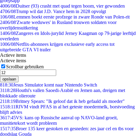
groepsapp
40
06/08
Duitser (93) crasht met quad tegen boom, vier gewonden
47
06/08
Trump wil dat J.D. Vance hem in 2028 opvolgt
1
06/08
Lemmen boekt eerste profzege in zware Ronde van Polen-rit
24
06/08
'Zwarte weduwes' in Rusland trouwen soldaten voor
overlijdensuitkering
14
06/08
Zangeres en Idols-jurylid Jerney Kaagman op 79-jarige leeftijd
overleden
10
06/08
Netflix-abonnees krijgen exclusieve early access tot
uitgebreide GTA VI trailer
Actieve items
Actieve items
Scrollbar gebruiken
opslaan
8
18:30
Jesus Simulator komt naar Nintendo Switch
31
18:28
Houthi's vallen Saoedi-Arabië en Jemen aan, dreigen met
blokkade olieroute
21
18:19
Britney Spears: "Ik geloof dat ik heb gefaald als moeder"
15
18:11
RIVM vindt PFAS in al het geteste moedermelk, borstvoeding
blijft advies
36
17:45
VS: kans op Russische aanval op NAVO-land groeit,
munitietekort wordt probleem
15
17:35
Broer 135 keer gestoken en gesneden: zes jaar cel en tbs voor
doodslag Gouda