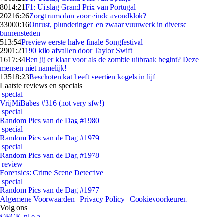
80
14:21
F1: Uitslag Grand Prix van Portugal
202
16:26
Zorgt ramadan voor einde avondklok?
330
00:16
Onrust, plunderingen en zwaar vuurwerk in diverse
binnensteden
5
13:54
Preview eerste halve finale Songfestival
29
01:21
190 kilo afvallen door Taylor Swift
16
17:34
Ben jij er klaar voor als de zombie uitbraak begint? Deze
mensen niet namelijk!
135
18:23
Beschoten kat heeft veertien kogels in lijf
Laatste reviews en specials
special
VrijMiBabes #316 (not very sfw!)
special
Random Pics van de Dag #1980
special
Random Pics van de Dag #1979
special
Random Pics van de Dag #1978
review
Forensics: Crime Scene Detective
special
Random Pics van de Dag #1977
Algemene Voorwaarden
|
Privacy Policy
|
Cookievoorkeuren
Volg ons
©FOK.nl e.a.