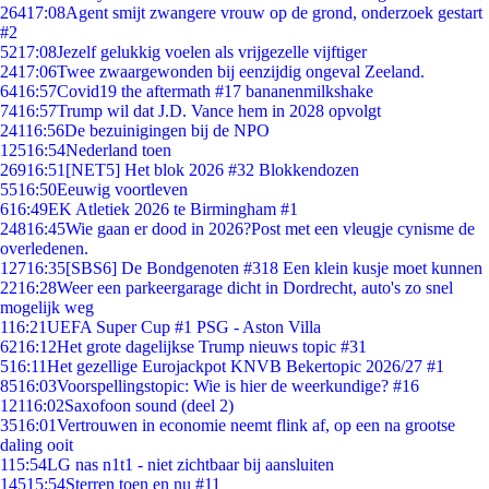
264
17:08
Agent smijt zwangere vrouw op de grond, onderzoek gestart
#2
52
17:08
Jezelf gelukkig voelen als vrijgezelle vijftiger
24
17:06
Twee zwaargewonden bij eenzijdig ongeval Zeeland.
64
16:57
Covid19 the aftermath #17 bananenmilkshake
74
16:57
Trump wil dat J.D. Vance hem in 2028 opvolgt
241
16:56
De bezuinigingen bij de NPO
125
16:54
Nederland toen
269
16:51
[NET5] Het blok 2026 #32 Blokkendozen
55
16:50
Eeuwig voortleven
6
16:49
EK Atletiek 2026 te Birmingham #1
248
16:45
Wie gaan er dood in 2026?Post met een vleugje cynisme de
overledenen.
127
16:35
[SBS6] De Bondgenoten #318 Een klein kusje moet kunnen
22
16:28
Weer een parkeergarage dicht in Dordrecht, auto's zo snel
mogelijk weg
1
16:21
UEFA Super Cup #1 PSG - Aston Villa
62
16:12
Het grote dagelijkse Trump nieuws topic #31
5
16:11
Het gezellige Eurojackpot KNVB Bekertopic 2026/27 #1
85
16:03
Voorspellingstopic: Wie is hier de weerkundige? #16
121
16:02
Saxofoon sound (deel 2)
35
16:01
Vertrouwen in economie neemt flink af, op een na grootse
daling ooit
1
15:54
LG nas n1t1 - niet zichtbaar bij aansluiten
145
15:54
Sterren toen en nu #11