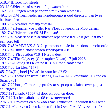
5
18:04
Ik rook nog steeds
231
18:03
Nederland stevent af op watertekort
162
18:03
Dingen waar je enorm vrolijk van wordt #3
49
17:57
OM-Teamleider met kinderporno is oud-directeur van twee
basisscholen
100
17:52
Afvallen met injecties #4
183
17:49
Heracles-voetballer Rai Vloet opgepakt #2 Moordenaar
182
17:48
[Wielrennen #616] Brennan!
227
17:46
Nederlandse plaatsnamen lepeltopic #213 elk gehucht met
een bord telt
268
17:45
[AMV] VS #1312 spammers van de internationale rechtsorde
123
17:44
Buitenlandse steden lepeltopic #268
183
17:43
[PlayStation #184] Nieuw deel
229
17:40
The Odyssey (Christopher Nolan) 17 juli 2026
187
17:37
Oorlog in Oekraïne #1318 Drone baby drone
103
17:36
[La Liga #177]
45
17:34
[Dagboek] What's in your head? #2
262
17:33
Totale zonsverduistering 12-08-2026 (Groenland, IJsland en
Spanje) #1
142
17:22
Jonge Cambridge professor stapt op na claims over plagiaat
en leugens
70
17:13
Teltopic #1567 tel door en door en door....
35
17:12
Het hele alfabet #108 en 4letterwoord
276
17:11
Protesten en blokkades van Extinction Rebellion #24 Eieren
78
17:10
Franky en Coen bakken friet in Oekraïne - Volg ze hier! #3