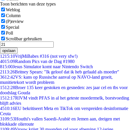
Toon berichten van deze types
Weblog
Column
(P)review
Special
Poll
Scrollbar gebruiken
opslaan
12
15:10
VrijMiBabes #316 (not very sfw!)
40
15:09
Random Pics van de Dag #1980
8
15:00
Jesus Simulator komt naar Nintendo Switch
21
13:26
Britney Spears: "Ik geloof dat ik heb gefaald als moeder"
36
12:42
VS: kans op Russische aanval op NAVO-land groeit,
munitietekort wordt probleem
15
12:28
Broer 135 keer gestoken en gesneden: zes jaar cel en tbs voor
doodslag Gouda
15
12:17
RIVM vindt PFAS in al het geteste moedermelk, borstvoeding
blijft advies
45
10:16
EU bekritiseert Meta en TikTok om verspreiden desinformatie
Ceuta
31
09:53
Houthi's vallen Saoedi-Arabië en Jemen aan, dreigen met
blokkade olieroute
11
09:49
Vrouw krijgt 30 maanden cel voor afpersing 12-jarige