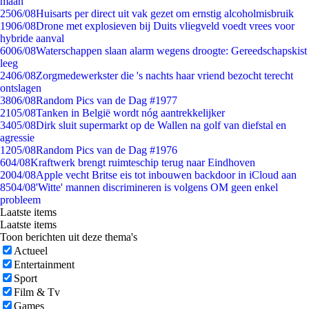
maan
25
06/08
Huisarts per direct uit vak gezet om ernstig alcoholmisbruik
19
06/08
Drone met explosieven bij Duits vliegveld voedt vrees voor
hybride aanval
60
06/08
Waterschappen slaan alarm wegens droogte: Gereedschapskist
leeg
24
06/08
Zorgmedewerkster die 's nachts haar vriend bezocht terecht
ontslagen
38
06/08
Random Pics van de Dag #1977
21
05/08
Tanken in België wordt nóg aantrekkelijker
34
05/08
Dirk sluit supermarkt op de Wallen na golf van diefstal en
agressie
12
05/08
Random Pics van de Dag #1976
6
04/08
Kraftwerk brengt ruimteschip terug naar Eindhoven
20
04/08
Apple vecht Britse eis tot inbouwen backdoor in iCloud aan
85
04/08
'Witte' mannen discrimineren is volgens OM geen enkel
probleem
Laatste items
Laatste items
Toon berichten uit deze thema's
Actueel
Entertainment
Sport
Film & Tv
Games