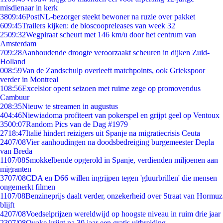
misdienaar in kerk
38
09:46
PostNL-bezorger steekt bewoner na ruzie over pakket
6
09:45
Trailers kijken: de bioscoopreleases van week 32
25
09:32
Wegpiraat scheurt met 146 km/u door het centrum van
Amsterdam
7
09:28
Aanhoudende droogte veroorzaakt scheuren in dijken Zuid-
Holland
0
08:59
Van de Zandschulp overleeft matchpoints, ook Griekspoor
verder in Montreal
1
08:56
Excelsior opent seizoen met ruime zege op promovendus
Cambuur
2
08:35
Nieuw te streamen in augustus
4
04:46
Niewiadoma profiteert van pokerspel en grijpt geel op Ventoux
35
00:07
Random Pics van de Dag #1979
27
18:47
Italië hindert reizigers uit Spanje na migratiecrisis Ceuta
24
07/08
Vier aanhoudingen na doodsbedreiging burgemeester Depla
van Breda
11
07/08
Smokkelbende opgerold in Spanje, verdienden miljoenen aan
migranten
37
07/08
CDA en D66 willen ingrijpen tegen 'gluurbrillen' die mensen
ongemerkt filmen
11
07/08
Benzineprijs daalt verder, onzekerheid over Straat van Hormuz
blijft
42
07/08
Voedselprijzen wereldwijd op hoogste niveau in ruim drie jaar
23
07/08
Quake krijgt na 30 jaar een gratis uitbreiding