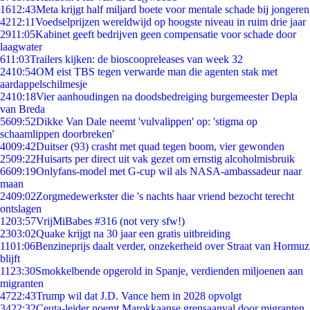
16
12:43
Meta krijgt half miljard boete voor mentale schade bij jongeren
42
12:11
Voedselprijzen wereldwijd op hoogste niveau in ruim drie jaar
29
11:05
Kabinet geeft bedrijven geen compensatie voor schade door
laagwater
6
11:03
Trailers kijken: de bioscoopreleases van week 32
24
10:54
OM eist TBS tegen verwarde man die agenten stak met
aardappelschilmesje
24
10:18
Vier aanhoudingen na doodsbedreiging burgemeester Depla
van Breda
56
09:52
Dikke Van Dale neemt 'vulvalippen' op: 'stigma op
schaamlippen doorbreken'
40
09:42
Duitser (93) crasht met quad tegen boom, vier gewonden
25
09:22
Huisarts per direct uit vak gezet om ernstig alcoholmisbruik
66
09:19
Onlyfans-model met G-cup wil als NASA-ambassadeur naar
maan
24
09:02
Zorgmedewerkster die 's nachts haar vriend bezocht terecht
ontslagen
12
03:57
VrijMiBabes #316 (not very sfw!)
23
03:02
Quake krijgt na 30 jaar een gratis uitbreiding
11
01:06
Benzineprijs daalt verder, onzekerheid over Straat van Hormuz
blijft
11
23:30
Smokkelbende opgerold in Spanje, verdienden miljoenen aan
migranten
47
22:43
Trump wil dat J.D. Vance hem in 2028 opvolgt
34
22:32
Ceuta-leider noemt Marokkaanse grensaanval door migranten