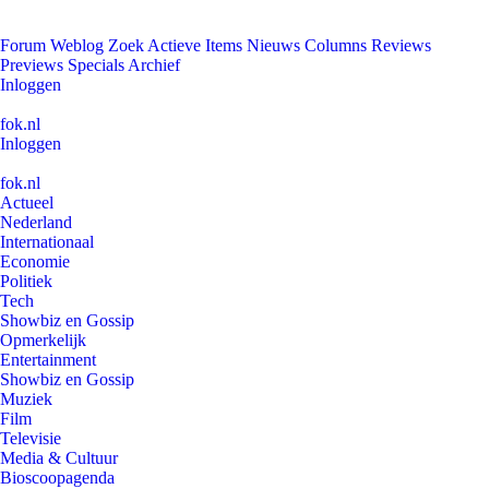
Forum
Weblog
Zoek
Actieve Items
Nieuws
Columns
Reviews
Previews
Specials
Archief
Inloggen
fok.nl
Inloggen
fok.nl
Actueel
Nederland
Internationaal
Economie
Politiek
Tech
Showbiz en Gossip
Opmerkelijk
Entertainment
Showbiz en Gossip
Muziek
Film
Televisie
Media & Cultuur
Bioscoopagenda