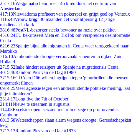
25
17:16
Wegpiraat scheurt met 146 km/u door het centrum van
Amsterdam
4
17:13
Niewiadoma profiteert van pokerspel en grijpt geel op Ventoux
11
16:48
Vrouw krijgt 30 maanden cel voor afpersing 12-jarige
misdienaar in kerk
38
16:48
PostNL-bezorger steekt bewoner na ruzie over pakket
45
16:24
EU bekritiseert Meta en TikTok om verspreiden desinformatie
Ceuta
62
16:23
Spanje: bijna alle migranten in Ceuta weer teruggekeerd naar
Marokko
7
16:10
Aanhoudende droogte veroorzaakt scheuren in dijken Zuid-
Holland
27
15:52
Italië hindert reizigers uit Spanje na migratiecrisis Ceuta
40
15:46
Random Pics van de Dag #1980
37
15:16
CDA en D66 willen ingrijpen tegen 'gluurbrillen' die mensen
ongemerkt filmen
69
14:25
Meer agressie tegen een andersluidende politieke mening, laat
jij je intimideren?
23
14:17
Long live the 7th of October
2
14:11
Nieuw te streamen in augustus
1
14:08
Excelsior opent seizoen met ruime zege op promovendus
Cambuur
60
13:58
Waterschappen slaan alarm wegens droogte: Gereedschapskist
leeg
37
13:13
Random Pics van de Dag #1833