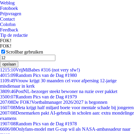
Weblog
Fotoboek
Prijsvragen
Contact
Colofon
Feedback
Tip de redactie
FOK!
FOK!
Scrollbar gebruiken
opslaan
12
15:10
VrijMiBabes #316 (not very sfw!)
40
15:09
Random Pics van de Dag #1980
11
09:49
Vrouw krijgt 30 maanden cel voor afpersing 12-jarige
misdienaar in kerk
38
09:46
PostNL-bezorger steekt bewoner na ruzie over pakket
35
00:07
Random Pics van de Dag #1979
2
07/08
De FOK!Voetbalmanager 2026/2027 is begonnen
16
07/08
Meta krijgt half miljard boete voor mentale schade bij jongeren
20
07/08
Denemarken pakt AI-gebruik in scholen aan: extra mondelinge
examens
19
07/08
Random Pics van de Dag #1978
66
06/08
Onlyfans-model met G-cup wil als NASA-ambassadeur naar