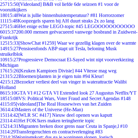
257
15:50
[Videoland] B&B vol liefde 6de seizoen #1 voor de
vooruitkijkers
180
15:48
Wat is jullie binnenhuistemperatuur? #81 Horrorzomer
111
15:48
Koopzegels sparen bij AH duurt straks 2x zo lang
275
15:46
Het enige echte LEGO-topic #45 LEGOOOOOOOOOOO
60
15:37
200.000 mensen geëvacueerd vanwege bosbrand in Zuidwest-
Frankrijk
125
15:33
[ShowChat #1259] Waar we gezellig klagen over de warmte
149
15:27
Pensioenfonds ABP stapt uit Tesla, beloning Musk
struikelblok
109
15:27
Progressieve Democraat El-Sayed wint nipt voorverkiezing
Michigan
176
15:26
[Keuken Kampioen Divisie] #44 Vitesse mag weg
213
15:22
Bloemen/planten in je eigen tuin #94 Kleur!
42
15:12
Bezoeker verliest deel van vinger in waterattractie Walibi
Holland
86
15:10
GTA VI #12 GTA VI Extended look 27 Augustus Netflix/YT
185
15:08
VS: Political Wars, Voter Fraud and Secret Agendas #148
41
15:05
[videoland]The Real Housewives van het Zuiden
36
14:43
Masters of the Universe (He-Man)
151
14:42
[WLR SC #417] Nieuw deel openen was kaputt
231
14:41
Het FOK!kers maken teringherrie topic
152
14:31
Migranten breken door grens naar Ceuta in Spanje,l #10
31
14:29
Transfergeruchten en contractverlenging #83
73
14:26
Woningtekort: dus ga je woningen slopen, logisch