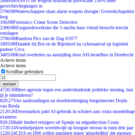
26
06/08
NAVO zet wegens Russische provocatie 250% meer
gevechtsvliegtuigen in
57
06/08
Waterschappen slaan alarm wegens droogte: Gereedschapskist
leeg
1
06/08
Forensics: Crime Scene Detective
23
06/08
Zorgmedewerkster die 's nachts haar vriend bezocht terecht
ontslagen
37
06/08
Random Pics van de Dag #1977
18
05/08
Datalek bij Bol en de Bijenkorf na cyberaanval op logistiek
partner Ceva
34
05/08
Kind overleden na aanrijding door AH-bestelbus in Dordrecht
Actieve items
Actieve items
Scrollbar gebruiken
opslaan
47
20:30
Meer agressie tegen een andersluidende politieke mening, laat
jij je intimideren?
8
20:27
Vier aanhoudingen na doodsbedreiging burgemeester Depla
van Breda
21
20:26
Denemarken pakt AI-gebruik in scholen aan: extra mondelinge
examens
9
20:26
Italië hindert reizigers uit Spanje na migratiecrisis Ceuta
17
20:24
Voedselprijzen wereldwijd op hoogste niveau in ruim drie jaar
12
20:24
CDA en D66 willen ingrijpen tegen 'gluurbrillen' die mensen