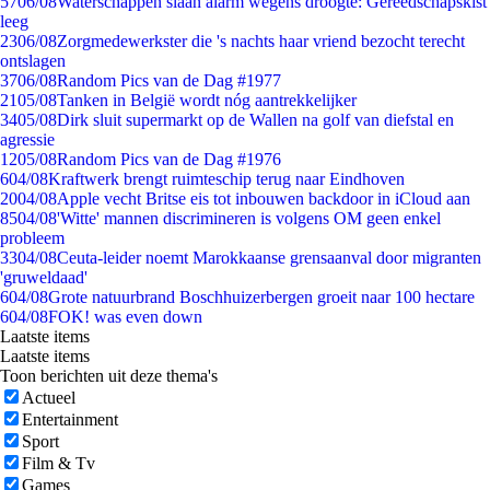
57
06/08
Waterschappen slaan alarm wegens droogte: Gereedschapskist
leeg
23
06/08
Zorgmedewerkster die 's nachts haar vriend bezocht terecht
ontslagen
37
06/08
Random Pics van de Dag #1977
21
05/08
Tanken in België wordt nóg aantrekkelijker
34
05/08
Dirk sluit supermarkt op de Wallen na golf van diefstal en
agressie
12
05/08
Random Pics van de Dag #1976
6
04/08
Kraftwerk brengt ruimteschip terug naar Eindhoven
20
04/08
Apple vecht Britse eis tot inbouwen backdoor in iCloud aan
85
04/08
'Witte' mannen discrimineren is volgens OM geen enkel
probleem
33
04/08
Ceuta-leider noemt Marokkaanse grensaanval door migranten
'gruweldaad'
6
04/08
Grote natuurbrand Boschhuizerbergen groeit naar 100 hectare
6
04/08
FOK! was even down
Laatste items
Laatste items
Toon berichten uit deze thema's
Actueel
Entertainment
Sport
Film & Tv
Games