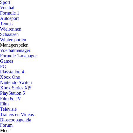
Sport
Voetbal
Formule 1
Autosport
Tennis
Wielrennen
Schaatsen
Wintersporten
Managerspelen
Voetbalmanager
Formule 1-manager
Games
PC
Playstation 4
Xbox One
Nintendo Switch
Xbox Series X|S
PlayStation 5
Film & TV
Film
Televisie
Trailers en Videos
Bioscoopagenda
Forum
Meer