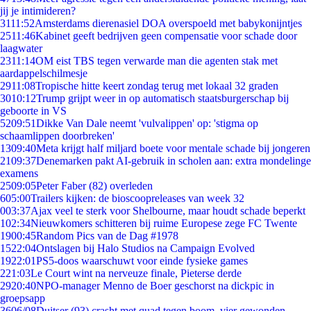
jij je intimideren?
31
11:52
Amsterdams dierenasiel DOA overspoeld met babykonijntjes
25
11:46
Kabinet geeft bedrijven geen compensatie voor schade door
laagwater
23
11:14
OM eist TBS tegen verwarde man die agenten stak met
aardappelschilmesje
29
11:08
Tropische hitte keert zondag terug met lokaal 32 graden
30
10:12
Trump grijpt weer in op automatisch staatsburgerschap bij
geboorte in VS
52
09:51
Dikke Van Dale neemt 'vulvalippen' op: 'stigma op
schaamlippen doorbreken'
13
09:40
Meta krijgt half miljard boete voor mentale schade bij jongeren
21
09:37
Denemarken pakt AI-gebruik in scholen aan: extra mondelinge
examens
25
09:05
Peter Faber (82) overleden
6
05:00
Trailers kijken: de bioscoopreleases van week 32
0
03:37
Ajax veel te sterk voor Shelbourne, maar houdt schade beperkt
1
02:34
Nieuwkomers schitteren bij ruime Europese zege FC Twente
19
00:45
Random Pics van de Dag #1978
15
22:04
Ontslagen bij Halo Studios na Campaign Evolved
19
22:01
PS5-doos waarschuwt voor einde fysieke games
2
21:03
Le Court wint na nerveuze finale, Pieterse derde
29
20:40
NPO-manager Menno de Boer geschorst na dickpic in
groepsapp
36
06/08
Duitser (93) crasht met quad tegen boom, vier gewonden