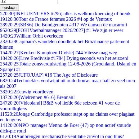
opslaan
5
20:30
[INFLUENCERS #296] alles is welkom kneuzing of breuk
191
20:30
Tour de France femmes 2026 #4 op de Ventoux
289
20:29
[SBS6] De Bondgenoten #317 We dansen de macaroni
95
20:29
[FOK!Voetbalmanager 2026/2027] #1 We zijn er weer
14
20:29
William Orbit overleden
23
20:29
Capibara's wandelen doodleuk het Braziliaanse parlement
binnen
154
20:27
[Keuken Kampioen Divisie] #44 Vitesse mag weg
184
20:26
[Live Eredivisie #1784] Dying seconds van het seizoen!
254
20:25
Totale zonsverduistering 12-08-2026 (Groenland, IJsland en
Spanje) #1
257
20:25
[UFO/UAP] #16 The Age of Disclosure
68
20:24
Techniekles verdwijnt uit onderbouw: maar half zo veel uren
als 2007
38
20:22
Eeuwig voortleven
137
20:20
[Wielrennen #616] Brennan!
247
20:20
[Videoland] B&B vol liefde 6de seizoen #1 voor de
vooruitkijkers
115
20:20
Jonge Cambridge professor stapt op na claims over plagiaat
en leugens
141
20:20
NPO-manager Menno de Boer (47) op non-actief stuurde
dick-pic rond
61
20:19
Aanbrengen mechanische ventilatie zinvol in oud huis?