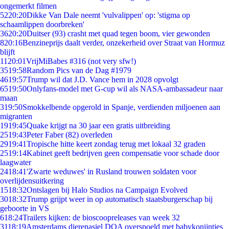
ongemerkt filmen
52
20:20
Dikke Van Dale neemt 'vulvalippen' op: 'stigma op
schaamlippen doorbreken'
36
20:20
Duitser (93) crasht met quad tegen boom, vier gewonden
8
20:16
Benzineprijs daalt verder, onzekerheid over Straat van Hormuz
blijft
11
20:01
VrijMiBabes #316 (not very sfw!)
35
19:58
Random Pics van de Dag #1979
46
19:57
Trump wil dat J.D. Vance hem in 2028 opvolgt
65
19:50
Onlyfans-model met G-cup wil als NASA-ambassadeur naar
maan
3
19:50
Smokkelbende opgerold in Spanje, verdienden miljoenen aan
migranten
19
19:45
Quake krijgt na 30 jaar een gratis uitbreiding
25
19:43
Peter Faber (82) overleden
29
19:41
Tropische hitte keert zondag terug met lokaal 32 graden
25
19:14
Kabinet geeft bedrijven geen compensatie voor schade door
laagwater
24
18:41
'Zwarte weduwes' in Rusland trouwen soldaten voor
overlijdensuitkering
15
18:32
Ontslagen bij Halo Studios na Campaign Evolved
30
18:32
Trump grijpt weer in op automatisch staatsburgerschap bij
geboorte in VS
6
18:24
Trailers kijken: de bioscoopreleases van week 32
31
18:19
Amsterdams dierenasiel DOA overspoeld met babykonijntjes