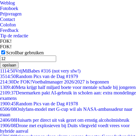
Weblog
Fotoboek
Prijsvragen
Contact
Colofon
Feedback
Tip de redactie
FOK!
FOK!
Scrollbar gebruiken
opslaan
11
14:50
VrijMiBabes #316 (not very sfw!)
35
14:50
Random Pics van de Dag #1979
2
14:30
De FOK!Voetbalmanager 2026/2027 is begonnen
13
09:40
Meta krijgt half miljard boete voor mentale schade bij jongeren
21
09:37
Denemarken pakt AI-gebruik in scholen aan: extra mondelinge
examens
19
00:45
Random Pics van de Dag #1978
65
06/08
Onlyfans-model met G-cup wil als NASA-ambassadeur naar
maan
24
06/08
Huisarts per direct uit vak gezet om ernstig alcoholmisbruik
19
06/08
Drone met explosieven bij Duits vliegveld voedt vrees voor
hybride aanval