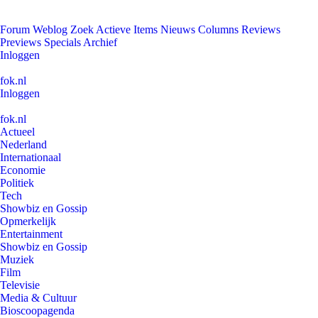
Forum
Weblog
Zoek
Actieve Items
Nieuws
Columns
Reviews
Previews
Specials
Archief
Inloggen
fok.nl
Inloggen
fok.nl
Actueel
Nederland
Internationaal
Economie
Politiek
Tech
Showbiz en Gossip
Opmerkelijk
Entertainment
Showbiz en Gossip
Muziek
Film
Televisie
Media & Cultuur
Bioscoopagenda