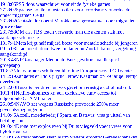
19
18:06
PS5-doos waarschuwt voor einde fysieke games
37
18:02
Spaanse politie: minstens tien voor terrorisme veroordeelden
onder migranten Ceuta
33
18:02
Ceuta-leider noemt Marokkaanse grensaanval door migranten
'gruweldaad'
23
17:58
OM eist TBS tegen verwarde man die agenten stak met
aardappelschilmesje
13
17:41
Meta krijgt half miljard boete voor mentale schade bij jongeren
69
15:03
Israël meldt dood twee militairen in Zuid-Libanon, vergelding
aangekondigd
29
13:48
NPO-manager Menno de Boer geschorst na dickpic in
groepsapp
1
13:37
Nieuwkomers schitteren bij ruime Europese zege FC Twente
14
12:19
Zangeres en Idols-jurylid Jerney Kaagman op 79-jarige leeftijd
overleden
24
12:00
Huisarts per direct uit vak gezet om ernstig alcoholmisbruik
10
11:41
Netflix-abonnees krijgen exclusieve early access tot
uitgebreide GTA VI trailer
26
10:54
NAVO zet wegens Russische provocatie 250% meer
gevechtsvliegtuigen in
14
10:46
Accell, moederbedrijf Sparta en Batavus, vraagt uitstel van
betaling aan
19
10:44
Drone met explosieven bij Duits vliegveld voedt vrees voor
hybride aanval
57
10:16
Waterschappen slaan alarm wegens droogte: Gereedschapskist