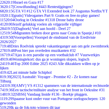
226
20:19
Israel en Gaza #17
36
20:17
[Crowdfunding] #443 Rentestijgingen?
68
20:15
GTA VI #12 GTA VI Extended look 27 Augustus Netflix/YT
10
20:13
[gratis] Videogames Part 9: Gratis en free-to-play games!
115
20:04
Oorlog in Oekraïne #1318 Drone baby drone
41
20:00
Jezelf gelukkig voelen als vrijgezelle vijftiger
284
19:55
[Dagboek] Veel aan hoofd - Deel 27
125
19:54
Migranten breken door grens naar Ceuta in Spanje,l #10
43
19:50
[Voorspellen] Voorspel de eindstand van de Eredivisie
2026/2027
7
19:48
Dries Roelvink spreekt vakantieganger aan om gele zwembroek
278
19:48
Post hier pas overleden muzikanten #32
167
19:47
Ajax is een parodie op een voetbalclub #7 Vuurwerkjes
49
19:46
Woningtekort: dus ga je woningen slopen, logisch
241
19:46
Top 2000 Editie 2025 #243 Alle dikzakken willen op je
lijken
4
19:42
Last minute balie Schiphol
8
19:39
[2023] Australië: Voyager - Promise #2 - Ze komen naar
Tilburg
243
19:39
[AMV] VS #1312 spammers van de internationale rechtsorde
74
19:36
Een tactische/militaire analyse van het front in Oekraïne #31
148
19:32
[SBS6] Vandaag Inside #136 - Boekje pluggen.
11
19:29
Spaanse kust onder vuur van Portugese oorlogsschepen: 120
gewonden
5
19:29
Ik ga de fok-toto winnen dit jaar