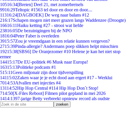
105
16:34
[Breien] Deel 21, met zomerbreisels
99
16:29
Teltopic #1563 tel door en door en door....
113
16:24
[DAGBOEK] De weg naar balans #12
2
16:17
Schapen mogen niet meer grazen langs Waddenzee (Droogte)
166
16:11
Haiku ketting #27 - strooi wat liefde
238
16:05
De bezuinigingen bij de NPO
18
16:04
Peter Faber is overleden
39
15:57
Zou je vreemdgaan in een relatie kunnen vergeven?
27
15:39
Pinda-allergie? Andermans poep slikken helpt misschien
192
15:38
[SBS6] De Oranjezomer #10 Helene je kan het niet stop
ermee
144
15:17
De EU-politiek #6 Musk naar Europa!
163
15:13
Politieke podcasts #1
5
15:11
Geen miljonair zijn door tijdverspilling
141
15:02
Zaken waar je je echt dood aan ergert #17 - Werklui
70
14:53
Afvallen met injecties #4
131
14:52
Hip Hop Central #114 Hip Hop Don´t Stop!
7
14:50
[X-Files Reboot] Filmen pilot gepland in mei 2026
14
14:13
97-jarige Betty verbreekt opnieuw record als oudste