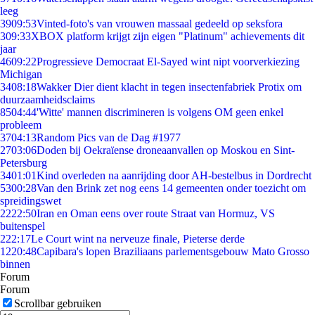
leeg
39
09:53
Vinted-foto's van vrouwen massaal gedeeld op seksfora
3
09:33
XBOX platform krijgt zijn eigen "Platinum" achievements dit
jaar
46
09:22
Progressieve Democraat El-Sayed wint nipt voorverkiezing
Michigan
34
08:18
Wakker Dier dient klacht in tegen insectenfabriek Protix om
duurzaamheidsclaims
85
04:44
'Witte' mannen discrimineren is volgens OM geen enkel
probleem
37
04:13
Random Pics van de Dag #1977
27
03:06
Doden bij Oekraïense droneaanvallen op Moskou en Sint-
Petersburg
34
01:01
Kind overleden na aanrijding door AH-bestelbus in Dordrecht
53
00:28
Van den Brink zet nog eens 14 gemeenten onder toezicht om
spreidingswet
22
22:50
Iran en Oman eens over route Straat van Hormuz, VS
buitenspel
2
22:17
Le Court wint na nerveuze finale, Pieterse derde
12
20:48
Capibara's lopen Braziliaans parlementsgebouw Mato Grosso
binnen
Forum
Forum
Scrollbar gebruiken