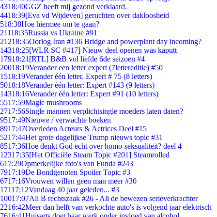
43
18:40
GGZ heeft mij gezond verklaard.
44
18:39
[Eva vd Wijdeven] geruchten over dakloosheid
5
18:38
Hoe hiermee om te gaan?
211
18:35
Russia vs Ukraine #91
212
18:35
Oorlog Iran #136 Bridge and powerplant day incoming?
143
18:25
[WLR SC #417] Nieuw deel openen was kaputt
179
18:21
[RTL] B&B vol liefde 6de seizoen #4
200
18:19
Verander een letter expert (7lettereditie) #50
15
18:19
Verander één letter. Expert # 75 (8 letters)
50
18:18
Verander één letter: Expert #143 (9 letters)
143
18:16
Verander één letter: Expert #91 (10 letters)
55
17:59
Magic mushrooms
27
17:56
Single mannen verplichtsingle moeders laten daten?
95
17:49
Nieuwe / verwachte boeken
89
17:47
Overleden Acteurs & Actrices Deel #15
52
17:44
Het grote dagelijkse Trump nieuws topic #31
85
17:36
Hoe denkt God echt over homo-seksualiteit? deel 4
123
17:35
[Het Officiële Steam Topic #201] Steamrolled
6
17:29
Opmerkelijke foto's van Funda #243
79
17:19
De Bondgenoten Spoiler Topic #3
67
17:16
Vrouwen willen geen man meer #30
171
17:12
Vandaag 40 jaar geleden... #3
100
17:07
Ali B rechtszaak #26 - Ali de bewezen serieverkrachter
22
16:42
Meer dan helft van verkochte auto's is volgend jaar elektrisch
76
16:41
Huisarts doet haar werk onder invloed van alcohol