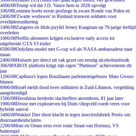
46
06/08
Trump wil dat J.D. Vance hem in 2028 opvolgt
1
06/08
Lemmen boekt eerste profzege in zware Ronde van Polen-rit
24
06/08
'Zwarte weduwes' in Rusland trouwen soldaten voor
overlijdensuitkering
14
06/08
Zangeres en Idols-jurylid Jerney Kaagman op 79-jarige leeftijd
overleden
10
06/08
Netflix-abonnees krijgen exclusieve early access tot
uitgebreide GTA VI trailer
65
06/08
Onlyfans-model met G-cup wil als NASA-ambassadeur naar
maan
24
06/08
Huisarts per direct uit vak gezet om ernstig alcoholmisbruik
3
06/08
XBOX platform krijgt zijn eigen "Platinum" achievements dit
jaar
12
06/08
Capibara's lopen Braziliaans parlementsgebouw Mato Grosso
binnen
69
06/08
Israël meldt dood twee militairen in Zuid-Libanon, vergelding
aangekondigd
15
06/08
Hiroshima herdenkt slachtoffers atoombom, 81 jaar later
19
06/08
Drone met explosieven bij Duits vliegveld voedt vrees voor
hybride aanval
34
06/08
Wakker Dier dient klacht in tegen insectenfabriek Protix om
duurzaamheidsclaims
22
06/08
Iran en Oman eens over route Straat van Hormuz, VS
buitenspel