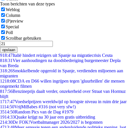
Toon berichten van deze types
Weblog
Column
(P)review
Special
Poll
Scrollbar gebruiken
opslaan
9
18:47
Italië hindert reizigers uit Spanje na migratiecrisis Ceuta
8
18:31
Vier aanhoudingen na doodsbedreiging burgemeester Depla
van Breda
3
18:26
Smokkelbende opgerold in Spanje, verdienden miljoenen aan
migranten
12
18:08
CDA en D66 willen ingrijpen tegen 'gluurbrillen' die mensen
ongemerkt filmen
8
17:56
Benzineprijs daalt verder, onzekerheid over Straat van Hormuz
blijft
17
17:47
Voedselprijzen wereldwijd op hoogste niveau in ruim drie jaar
11
14:50
VrijMiBabes #316 (not very sfw!)
35
14:50
Random Pics van de Dag #1979
19
14:33
Quake krijgt na 30 jaar een gratis uitbreiding
2
14:30
De FOK!Voetbalmanager 2026/2027 is begonnen
47
13:48
Meer agressie tegen een andersluidende politieke mening, laat