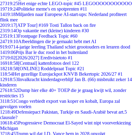
273
19:25
Het enige echte LEGO-topic #45 LEGOOOOOOOOOOO
197
19:24
Politieke meme's en spotprenten #11
14
19:18
Miljarden naar Europese AI-start-ups: Nederland profiteert
flink mee
20
19:17
[ATP Tour] #169 Tosti Tallon back on fire
23
19:14
Op vakantie met (kleine) kinderen #30
235
19:13
Frontpage Feedback Topic #60
247
19:10
Afbeeldingen die je gemaakt hebt met AI
9
19:07
14-jarige leerling Thailand schiet grootouders en leraren dood
14
19:06
Prijs Bar le duc rood in het buitenland
37
19:02
[2026/2027] Eredivisietoto #1
169
18:58
[Centraal] kattenfotoos deel 122
182
18:58
[ONLINE] Roddelpraat Topic #21
1
18:54
Het gezellige Eurojackpot KNVB Bekertopic 2026/27 #1
129
18:53
Invalkracht kinderdagverblijf Jan B. (66) misbruikt zeker 14
kinderen
276
18:52
Dump hier elke 40+ TOEP die je graag kwijt wil, zonder
restricties 15
31
18:51
Congo verbiedt export van koper en kobalt, Europa zal
gevolgen voelen
12
18:49
Defensiepact Pakistan, Turkije en Saudi-Arabië bevat art.5
clausule?
106
18:45
Progressieve Democraat El-Sayed wint nipt voorverkiezing
Michigan
37
18:45
Trump wil dat J.D. Vance hem in 2028 opvolgt