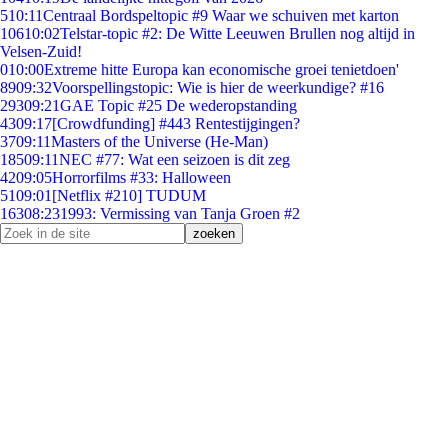
5
10:11
Centraal Bordspeltopic #9 Waar we schuiven met karton
106
10:02
Telstar-topic #2: De Witte Leeuwen Brullen nog altijd in
Velsen-Zuid!
0
10:00
Extreme hitte Europa kan economische groei tenietdoen'
89
09:32
Voorspellingstopic: Wie is hier de weerkundige? #16
293
09:21
GAE Topic #25 De wederopstanding
43
09:17
[Crowdfunding] #443 Rentestijgingen?
37
09:11
Masters of the Universe (He-Man)
185
09:11
NEC #77: Wat een seizoen is dit zeg
42
09:05
Horrorfilms #33: Halloween
51
09:01
[Netflix #210] TUDUM
163
08:23
1993: Vermissing van Tanja Groen #2