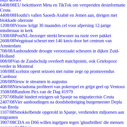
64
08/08
EU bekritiseert Meta en TikTok om verspreiden desinformatie
Ceuta
44
08/08
Houthi's vallen Saoedi-Arabië en Jemen aan, dreigen met
blokkade olieroute
12
08/08
Vrouw krijgt 30 maanden cel voor afpersing 12-jarige
misdienaar in kerk
53
08/08
PostNL-bezorger steekt bewoner na ruzie over pakket
26
08/08
Wegpiraat scheurt met 146 km/u door het centrum van
Amsterdam
7
08/08
Aanhoudende droogte veroorzaakt scheuren in dijken Zuid-
Holland
0
08/08
Van de Zandschulp overleeft matchpoints, ook Griekspoor
verder in Montreal
1
08/08
Excelsior opent seizoen met ruime zege op promovendus
Cambuur
2
08/08
Nieuw te streamen in augustus
4
08/08
Niewiadoma profiteert van pokerspel en grijpt geel op Ventoux
35
08/08
Random Pics van de Dag #1979
27
07/08
Italië hindert reizigers uit Spanje na migratiecrisis Ceuta
24
07/08
Vier aanhoudingen na doodsbedreiging burgemeester Depla
van Breda
11
07/08
Smokkelbende opgerold in Spanje, verdienden miljoenen aan
migranten
39
07/08
CDA en D66 willen ingrijpen tegen 'gluurbrillen' die mensen