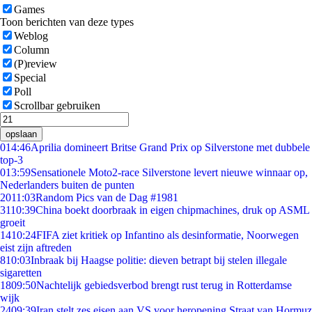
Games
Toon berichten van deze types
Weblog
Column
(P)review
Special
Poll
Scrollbar gebruiken
opslaan
0
14:46
Aprilia domineert Britse Grand Prix op Silverstone met dubbele
top-3
0
13:59
Sensationele Moto2-race Silverstone levert nieuwe winnaar op,
Nederlanders buiten de punten
20
11:03
Random Pics van de Dag #1981
31
10:39
China boekt doorbraak in eigen chipmachines, druk op ASML
groeit
14
10:24
FIFA ziet kritiek op Infantino als desinformatie, Noorwegen
eist zijn aftreden
8
10:03
Inbraak bij Haagse politie: dieven betrapt bij stelen illegale
sigaretten
18
09:50
Nachtelijk gebiedsverbod brengt rust terug in Rotterdamse
wijk
24
09:39
Iran stelt zes eisen aan VS voor heropening Straat van Hormuz