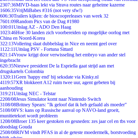
23
07:36
MIVD-baas lekt via Strava routes naar geheime kazerne
16
06:35
VrijMiBabes #316 (not very sfw!)
6
06:30
Trailers kijken: de bioscoopreleases van week 32
76
01:09
Random Pics van de Dag #1980
1
00:01
Uitslag AZ - ADO Den Haag
10
23:46
Hoe 30 landen zich voorbereiden op mogelijke oorlog met
China en Noord-Korea
3
22:13
Vollering slaat dubbelslag in Nice en neemt geel over
11
22:11
Uitslag PSV - Fortuna Sittard
8
21:14
Vrouw krijgt door verwisseling het embryo van ander stel
ingebracht
6
20:35
Nieuwe president De la Espriella gaat strijd aan met
drugskartels Colombia
13
20:11
Geen 'happy end' bij seksdate via Kinky.nl
41
19:57
XR blokkeert A12 ruim twee uur, agent gebeten bij
aanhouding
3
19:21
Uitslag NEC - Telstar
22
08/08
Jesus Simulator komt naar Nintendo Switch
31
08/08
Britney Spears: "Ik geloof dat ik heb gefaald als moeder"
51
08/08
VS: kans op Russische aanval op NAVO-land groeit,
munitietekort wordt probleem
12
08/08
Broer 135 keer gestoken en gesneden: zes jaar cel en tbs voor
doodslag Gouda
25
08/08
RIVM vindt PFAS in al de geteste moedermelk, borstvoeding
blijft advies