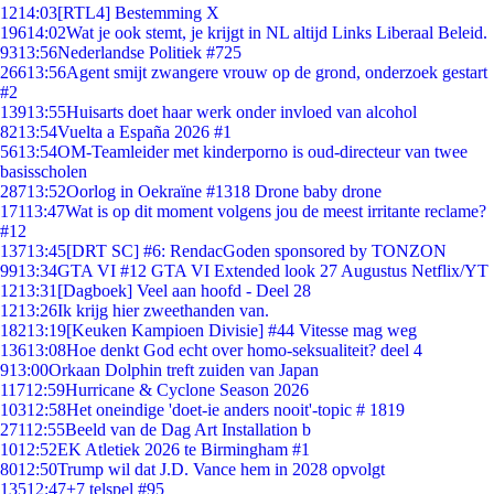
12
14:03
[RTL4] Bestemming X
196
14:02
Wat je ook stemt, je krijgt in NL altijd Links Liberaal Beleid.
93
13:56
Nederlandse Politiek #725
266
13:56
Agent smijt zwangere vrouw op de grond, onderzoek gestart
#2
139
13:55
Huisarts doet haar werk onder invloed van alcohol
82
13:54
Vuelta a España 2026 #1
56
13:54
OM-Teamleider met kinderporno is oud-directeur van twee
basisscholen
287
13:52
Oorlog in Oekraïne #1318 Drone baby drone
171
13:47
Wat is op dit moment volgens jou de meest irritante reclame?
#12
137
13:45
[DRT SC] #6: RendacGoden sponsored by TONZON
99
13:34
GTA VI #12 GTA VI Extended look 27 Augustus Netflix/YT
12
13:31
[Dagboek] Veel aan hoofd - Deel 28
12
13:26
Ik krijg hier zweethanden van.
182
13:19
[Keuken Kampioen Divisie] #44 Vitesse mag weg
136
13:08
Hoe denkt God echt over homo-seksualiteit? deel 4
9
13:00
Orkaan Dolphin treft zuiden van Japan
117
12:59
Hurricane & Cyclone Season 2026
103
12:58
Het oneindige 'doet-ie anders nooit'-topic # 1819
271
12:55
Beeld van de Dag Art Installation b
10
12:52
EK Atletiek 2026 te Birmingham #1
80
12:50
Trump wil dat J.D. Vance hem in 2028 opvolgt
135
12:47
+7 telspel #95