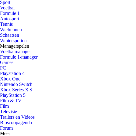
Sport
Voetbal
Formule 1
Autosport
Tennis
Wielrennen
Schaatsen
Wintersporten
Managerspelen
Voetbalmanager
Formule 1-manager
Games
PC
Playstation 4
Xbox One
Nintendo Switch
Xbox Series X|S
PlayStation 5
Film & TV
Film
Televisie
Trailers en Videos
Bioscoopagenda
Forum
Meer