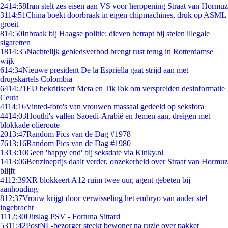
24
14:58
Iran stelt zes eisen aan VS voor heropening Straat van Hormuz
31
14:51
China boekt doorbraak in eigen chipmachines, druk op ASML
groeit
8
14:50
Inbraak bij Haagse politie: dieven betrapt bij stelen illegale
sigaretten
18
14:35
Nachtelijk gebiedsverbod brengt rust terug in Rotterdamse
wijk
6
14:34
Nieuwe president De la Espriella gaat strijd aan met
drugskartels Colombia
64
14:21
EU bekritiseert Meta en TikTok om verspreiden desinformatie
Ceuta
41
14:16
Vinted-foto's van vrouwen massaal gedeeld op seksfora
44
14:03
Houthi's vallen Saoedi-Arabië en Jemen aan, dreigen met
blokkade olieroute
20
13:47
Random Pics van de Dag #1978
76
13:16
Random Pics van de Dag #1980
13
13:10
Geen 'happy end' bij seksdate via Kinky.nl
14
13:06
Benzineprijs daalt verder, onzekerheid over Straat van Hormuz
blijft
41
12:39
XR blokkeert A12 ruim twee uur, agent gebeten bij
aanhouding
8
12:37
Vrouw krijgt door verwisseling het embryo van ander stel
ingebracht
11
12:30
Uitslag PSV - Fortuna Sittard
53
11:42
PostNL-bezorger steekt bewoner na ruzie over pakket