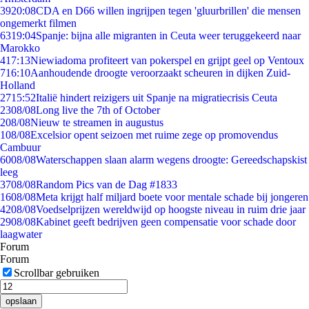
39
20:08
CDA en D66 willen ingrijpen tegen 'gluurbrillen' die mensen
ongemerkt filmen
63
19:04
Spanje: bijna alle migranten in Ceuta weer teruggekeerd naar
Marokko
4
17:13
Niewiadoma profiteert van pokerspel en grijpt geel op Ventoux
7
16:10
Aanhoudende droogte veroorzaakt scheuren in dijken Zuid-
Holland
27
15:52
Italië hindert reizigers uit Spanje na migratiecrisis Ceuta
23
08/08
Long live the 7th of October
2
08/08
Nieuw te streamen in augustus
1
08/08
Excelsior opent seizoen met ruime zege op promovendus
Cambuur
60
08/08
Waterschappen slaan alarm wegens droogte: Gereedschapskist
leeg
37
08/08
Random Pics van de Dag #1833
16
08/08
Meta krijgt half miljard boete voor mentale schade bij jongeren
42
08/08
Voedselprijzen wereldwijd op hoogste niveau in ruim drie jaar
29
08/08
Kabinet geeft bedrijven geen compensatie voor schade door
laagwater
Forum
Forum
Scrollbar gebruiken
opslaan