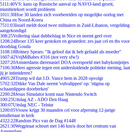
51
11:40
VS: kans op Russische aanval op NAVO-land groeit,
munitietekort wordt probleem
10
11:30
Hoe 30 landen zich voorbereiden op mogelijke oorlog met
China en Noord-Korea
75
11:03
Israël meldt dood twee militairen in Zuid-Libanon, vergelding
aangekondigd
3
08:25
Vollering slaat dubbelslag in Nice en neemt geel over
12
08:24
Broer 135 keer gestoken en gesneden: zes jaar cel en tbs voor
doodslag Gouda
31
08:18
Britney Spears: "Ik geloof dat ik heb gefaald als moeder"
16
07:42
VrijMiBabes #316 (not very sfw!)
32
07:20
Amsterdams dierenasiel DOA overspoeld met babykonijntjes
71
06:36
Meer agressie tegen een andersluidende politieke mening, laat
jij je intimideren?
49
05:28
Trump wil dat J.D. Vance hem in 2028 opvolgt
57
02:32
Dikke Van Dale neemt 'vulvalippen' op: 'stigma op
schaamlippen doorbreken'
22
00:28
Jesus Simulator komt naar Nintendo Switch
1
00:25
Uitslag AZ - ADO Den Haag
3
00:07
Uitslag NEC - Telstar
12
00:05
Vrouw krijgt 30 maanden cel voor afpersing 12-jarige
misdienaar in kerk
43
22:22
Random Pics van de Dag #1448
26
21:30
Wegpiraat scheurt met 146 km/u door het centrum van
Amsterdam