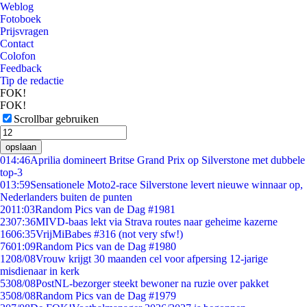
Weblog
Fotoboek
Prijsvragen
Contact
Colofon
Feedback
Tip de redactie
FOK!
FOK!
Scrollbar gebruiken
opslaan
0
14:46
Aprilia domineert Britse Grand Prix op Silverstone met dubbele
top-3
0
13:59
Sensationele Moto2-race Silverstone levert nieuwe winnaar op,
Nederlanders buiten de punten
20
11:03
Random Pics van de Dag #1981
23
07:36
MIVD-baas lekt via Strava routes naar geheime kazerne
16
06:35
VrijMiBabes #316 (not very sfw!)
76
01:09
Random Pics van de Dag #1980
12
08/08
Vrouw krijgt 30 maanden cel voor afpersing 12-jarige
misdienaar in kerk
53
08/08
PostNL-bezorger steekt bewoner na ruzie over pakket
35
08/08
Random Pics van de Dag #1979