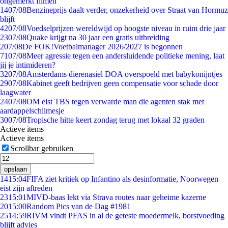
ongemerkt filmen
14
07/08
Benzineprijs daalt verder, onzekerheid over Straat van Hormuz
blijft
42
07/08
Voedselprijzen wereldwijd op hoogste niveau in ruim drie jaar
23
07/08
Quake krijgt na 30 jaar een gratis uitbreiding
2
07/08
De FOK!Voetbalmanager 2026/2027 is begonnen
71
07/08
Meer agressie tegen een andersluidende politieke mening, laat
jij je intimideren?
32
07/08
Amsterdams dierenasiel DOA overspoeld met babykonijntjes
29
07/08
Kabinet geeft bedrijven geen compensatie voor schade door
laagwater
24
07/08
OM eist TBS tegen verwarde man die agenten stak met
aardappelschilmesje
30
07/08
Tropische hitte keert zondag terug met lokaal 32 graden
Actieve items
Actieve items
Scrollbar gebruiken
opslaan
14
15:04
FIFA ziet kritiek op Infantino als desinformatie, Noorwegen
eist zijn aftreden
23
15:01
MIVD-baas lekt via Strava routes naar geheime kazerne
20
15:00
Random Pics van de Dag #1981
25
14:59
RIVM vindt PFAS in al de geteste moedermelk, borstvoeding
blijft advies