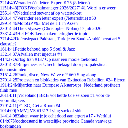
22
14:49
Verander één letter. Expert # 75 (8 letters)
115
14:48
[FOK!Voetbalmanager 2026/2027] #1 We zijn er weer
255
14:47
Nederland stevent af op watertekort
208
14:47
Verander een letter expert (7lettereditie) #50
299
14:46
MotoGP #93 Met de TT in Assen
230
14:44
The Odyssey (Christopher Nolan) 17 juli 2026
233
14:43
Het FOK!kers maken teringherrie topic
37
14:42
Defensiepact Pakistan, Turkije en Saudi-Arabië bevat art.5
clausule?
16
14:41
Petitie behoud npo 5 Soul & Jazz
132
14:37
Afvallen met injecties #4
4
14:37
Oorlog Iran #137 Op naar een mooie toekomst
230
14:37
Burgemeester Utrecht belaagd door pro-palestina-
demonstranten
215
14:26
Punk, disco, New Wave of? #60 Sing along...
279
14:25
Protesten en blokkades van Extinction Rebellion #24 Eieren
19
14:24
Miljarden naar Europese AI-start-ups: Nederland profiteert
flink mee
261
14:11
[Videoland] B&B vol liefde 6de seizoen #1 voor de
vooruitkijkers
279
14:11
[F1 SC] Get a Room #4
10
14:09
[AMV] VS #1313 Lying sack of shit.
144
14:08
Zaken waar je je echt dood aan ergert #17 - Werklui
0
14:07
Noodtoestand in westelijke provincie Canada vanwege
bosbranden