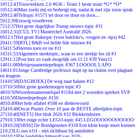
185
12:43
Touwtrekken 2.0 #636 - Team 1 beste team *G* *O*
105
12:40
Man zoekt mij en bedreigt mij, nadat ik met zijn zoon sprak
209
12:40
Teltopic #1571 tel door en door en door....
59
12:39
Eeuwig voortleven
72
12:37
Het grote dagelijkse Trump nieuws topic #31
160
12:31
[CUL TV] Masterchef Australië 2026
69
12:17
Het grote Baktopic (voor bakfoto's, -vragen en -tips) #42
204
11:59
[RTL] B&B vol liefde 6de seizoen #4
154
11:54
Sterren toen en nu #11
163
11:53
Algemeen steektopic, waar er een steekje los zit #3
129
11:12
Post hier zo vaak mogelijk om 11:11 #39 Vanz11
140
11:08
Meisjesnamenlepeltopic #367 LOOOOL LAPO
146
11:01
Jonge Cambridge professor stapt op na claims over plagiaat
en leugens
114
10:58
[DAGBOEK] De weg naar balans #12
137
10:50
Het grote goedemorgen topic #3
48
10:50
Woordensamenstelspel #1184 met 2 woorden spreken SVP
41
10:50
Dierenlepeltopic #150
40
10:49
Het hele alfabet #108 en 4letterwoord
254
10:48
Oscar Piastri: Over 10 jaar de BESTE allertijden-topic
271
10:40
[NET5] Het blok 2026 #32 Blokkendozen
279
10:33
Het enige echte LEGO-topic #45 LEGOOOOOOOOOOO
128
10:26
[SBS6] De Bondgenoten #318 Een klein kusje moet kunnen
2
10:23
LG nas n1t1 - niet zichtbaar bij aansluiten
104
10:19
De landelijke hittegolf van 2026