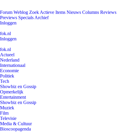
Forum
Weblog
Zoek
Actieve Items
Nieuws
Columns
Reviews
Previews
Specials
Archief
Inloggen
fok.nl
Inloggen
fok.nl
Actueel
Nederland
Internationaal
Economie
Politiek
Tech
Showbiz en Gossip
Opmerkelijk
Entertainment
Showbiz en Gossip
Muziek
Film
Televisie
Media & Cultuur
Bioscoopagenda