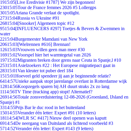
19
15:05
[Live Eredivisie #1787] We zijn begonnen!
230
15:05
Tour de France femmes 2026 #5 Lollergps
30
15:05
Ariana Grande verlaat de spotlight.
273
15:04
Russia vs Ukraine #91
268
15:04
[Snooker] Algemeen topic #12
95
15:04
[INFLUENCERS #297] Toetjes & Bevers & Zwemmen in
water
22
15:04
Burgemeester Mamdani van New York
206
15:03
[Wielrennen #616] Brennan!
126
15:03
Vrouwen willen geen man meer #30
169
15:02
Voorspel hier het warmtegetal van 2026
197
15:02
Migranten breken door grens naar Ceuta in Spanje,l #10
253
15:01
Asielzoekers #22 : Het Europese migratiepact gaat in
283
15:01
Van kleuter tot puber deel 184
15
15:01
Hoeveel geld spendeer jij aan je beginnende relatie?
64
14:57
Unieke aanpak stopt jarenlange overlast in Rotterdamse wijk
128
14:56
Koopzegels sparen bij AH duurt straks 2x zo lang
11
14:56
TV Time (tracking app) stopt! Alternatief?
269
14:56
Totale zonsverduistering 12-08-2026 (Groenland, IJsland en
Spanje) #1
33
14:55
Prijs Bar le duc rood in het buitenland
150
14:55
Verander één letter: Expert #91 (10 letters)
181
14:54
[WLR SC #417] Nieuw deel openen was kaputt
69
14:54
De neergang van Duitsland als lichtend voorbeeld #3
57
14:52
Verander één letter: Expert #143 (9 letters)