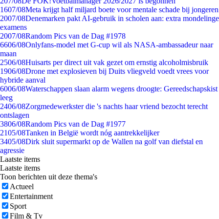
2
07/08
De FOK!Voetbalmanager 2026/2027 is begonnen
16
07/08
Meta krijgt half miljard boete voor mentale schade bij jongeren
20
07/08
Denemarken pakt AI-gebruik in scholen aan: extra mondelinge
examens
20
07/08
Random Pics van de Dag #1978
66
06/08
Onlyfans-model met G-cup wil als NASA-ambassadeur naar
maan
25
06/08
Huisarts per direct uit vak gezet om ernstig alcoholmisbruik
19
06/08
Drone met explosieven bij Duits vliegveld voedt vrees voor
hybride aanval
60
06/08
Waterschappen slaan alarm wegens droogte: Gereedschapskist
leeg
24
06/08
Zorgmedewerkster die 's nachts haar vriend bezocht terecht
ontslagen
38
06/08
Random Pics van de Dag #1977
21
05/08
Tanken in België wordt nóg aantrekkelijker
34
05/08
Dirk sluit supermarkt op de Wallen na golf van diefstal en
agressie
Laatste items
Laatste items
Toon berichten uit deze thema's
Actueel
Entertainment
Sport
Film & Tv