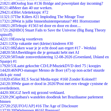
218
21:48
Oorlog Iran #136 Bridge and powerplant day incoming?
81
21:48
Meer dan 40 uur werken.
294
21:43
Het Atletiektopic #72
113
21:37
The Killers #21 Imploding The Mirage Tour
173
21:28
Wat is jullie binnenhuistemperatuur? #81 Horrorzomer
100
21:28
Teltopic #1563 tel door en door en door....
17
21:26
[HBO] Stuart Fails to Save the Universe (Big Bang Theory
spinoff)
42
21:19
Eeuwig voortleven
24
21:12
Op vakantie met (kleine) kinderen #30
143
21:08
Zaken waar je je echt dood aan ergert #17 - Werklui
248
20:58
Afbeeldingen die je gemaakt hebt met AI
255
20:58
Totale zonsverduistering 12-08-2026 (Groenland, IJsland en
Spanje) #1
179
20:53
Laatst gekochte CD/LP/MuziekDVD deel 75 | koopjes
144
20:46
NPO-manager Menno de Boer (47) op non-actief stuurde
dick-pic rond
118
20:45
Het RLS Social Media-topic #160 Zonder Kolonel!!
241
20:39
Wie gaan er dood in 2026?Post met een vleugje cynisme de
overledenen.
44
20:30
GGZ heeft mij gezond verklaard.
23
20:29
Capibara's wandelen doodleuk het Braziliaanse parlement
binnen
257
20:25
[UFO/UAP] #16 The Age of Disclosure
137
20:20
[Wielrennen #616] Brennan!