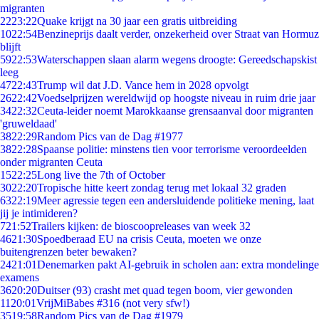
migranten
22
23:22
Quake krijgt na 30 jaar een gratis uitbreiding
10
22:54
Benzineprijs daalt verder, onzekerheid over Straat van Hormuz
blijft
59
22:53
Waterschappen slaan alarm wegens droogte: Gereedschapskist
leeg
47
22:43
Trump wil dat J.D. Vance hem in 2028 opvolgt
26
22:42
Voedselprijzen wereldwijd op hoogste niveau in ruim drie jaar
34
22:32
Ceuta-leider noemt Marokkaanse grensaanval door migranten
'gruweldaad'
38
22:29
Random Pics van de Dag #1977
38
22:28
Spaanse politie: minstens tien voor terrorisme veroordeelden
onder migranten Ceuta
15
22:25
Long live the 7th of October
30
22:20
Tropische hitte keert zondag terug met lokaal 32 graden
63
22:19
Meer agressie tegen een andersluidende politieke mening, laat
jij je intimideren?
7
21:52
Trailers kijken: de bioscoopreleases van week 32
46
21:30
Spoedberaad EU na crisis Ceuta, moeten we onze
buitengrenzen beter bewaken?
24
21:01
Denemarken pakt AI-gebruik in scholen aan: extra mondelinge
examens
36
20:20
Duitser (93) crasht met quad tegen boom, vier gewonden
11
20:01
VrijMiBabes #316 (not very sfw!)
35
19:58
Random Pics van de Dag #1979