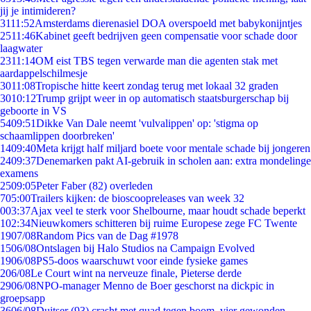
jij je intimideren?
31
11:52
Amsterdams dierenasiel DOA overspoeld met babykonijntjes
25
11:46
Kabinet geeft bedrijven geen compensatie voor schade door
laagwater
23
11:14
OM eist TBS tegen verwarde man die agenten stak met
aardappelschilmesje
30
11:08
Tropische hitte keert zondag terug met lokaal 32 graden
30
10:12
Trump grijpt weer in op automatisch staatsburgerschap bij
geboorte in VS
54
09:51
Dikke Van Dale neemt 'vulvalippen' op: 'stigma op
schaamlippen doorbreken'
14
09:40
Meta krijgt half miljard boete voor mentale schade bij jongeren
24
09:37
Denemarken pakt AI-gebruik in scholen aan: extra mondelinge
examens
25
09:05
Peter Faber (82) overleden
7
05:00
Trailers kijken: de bioscoopreleases van week 32
0
03:37
Ajax veel te sterk voor Shelbourne, maar houdt schade beperkt
1
02:34
Nieuwkomers schitteren bij ruime Europese zege FC Twente
19
07/08
Random Pics van de Dag #1978
15
06/08
Ontslagen bij Halo Studios na Campaign Evolved
19
06/08
PS5-doos waarschuwt voor einde fysieke games
2
06/08
Le Court wint na nerveuze finale, Pieterse derde
29
06/08
NPO-manager Menno de Boer geschorst na dickpic in
groepsapp
36
06/08
Duitser (93) crasht met quad tegen boom, vier gewonden