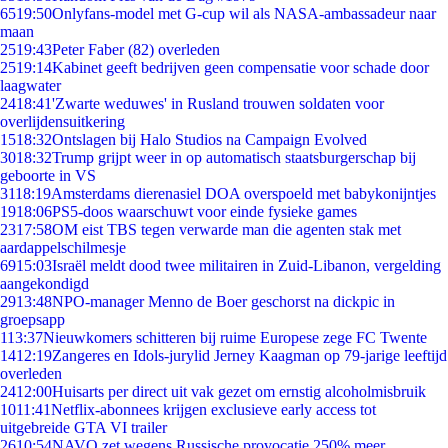
65
19:50
Onlyfans-model met G-cup wil als NASA-ambassadeur naar
maan
25
19:43
Peter Faber (82) overleden
25
19:14
Kabinet geeft bedrijven geen compensatie voor schade door
laagwater
24
18:41
'Zwarte weduwes' in Rusland trouwen soldaten voor
overlijdensuitkering
15
18:32
Ontslagen bij Halo Studios na Campaign Evolved
30
18:32
Trump grijpt weer in op automatisch staatsburgerschap bij
geboorte in VS
31
18:19
Amsterdams dierenasiel DOA overspoeld met babykonijntjes
19
18:06
PS5-doos waarschuwt voor einde fysieke games
23
17:58
OM eist TBS tegen verwarde man die agenten stak met
aardappelschilmesje
69
15:03
Israël meldt dood twee militairen in Zuid-Libanon, vergelding
aangekondigd
29
13:48
NPO-manager Menno de Boer geschorst na dickpic in
groepsapp
1
13:37
Nieuwkomers schitteren bij ruime Europese zege FC Twente
14
12:19
Zangeres en Idols-jurylid Jerney Kaagman op 79-jarige leeftijd
overleden
24
12:00
Huisarts per direct uit vak gezet om ernstig alcoholmisbruik
10
11:41
Netflix-abonnees krijgen exclusieve early access tot
uitgebreide GTA VI trailer
26
10:54
NAVO zet wegens Russische provocatie 250% meer