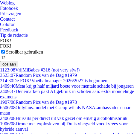
Weblog
Fotoboek
Prijsvragen
Contact
Colofon
Feedback
Tip de redactie
FOK!
FOK!
Scrollbar gebruiken
opslaan
11
23:08
VrijMiBabes #316 (not very sfw!)
35
23:07
Random Pics van de Dag #1979
2
14:30
De FOK!Voetbalmanager 2026/2027 is begonnen
14
09:40
Meta krijgt half miljard boete voor mentale schade bij jongeren
24
09:37
Denemarken pakt AI-gebruik in scholen aan: extra mondelinge
examens
19
07/08
Random Pics van de Dag #1978
65
06/08
Onlyfans-model met G-cup wil als NASA-ambassadeur naar
maan
24
06/08
Huisarts per direct uit vak gezet om ernstig alcoholmisbruik
19
06/08
Drone met explosieven bij Duits vliegveld voedt vrees voor
hybride aanval