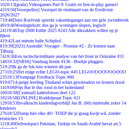
10
20:13
[gratis] Videogames Part 9: Gratis en free-to-play games!
43
19:50
[Voorspellen] Voorspel de eindstand van de Eredivisie
2026/2027
7
19:48
Dries Roelvink spreekt vakantieganger aan om gele zwembroek
49
19:46
Woningtekort: dus ga je woningen slopen, logisch
241
19:46
Top 2000 Editie 2025 #243 Alle dikzakken willen op je
lijken
4
19:42
Last minute balie Schiphol
8
19:39
[2023] Australië: Voyager - Promise #2 - Ze komen naar
Tilburg
74
19:36
Een tactische/militaire analyse van het front in Oekraïne #31
148
19:32
[SBS6] Vandaag Inside #136 - Boekje pluggen.
5
19:29
Ik ga de fok-toto winnen dit jaar
273
19:25
Het enige echte LEGO-topic #45 LEGOOOOOOOOOOO
235
19:13
Frontpage Feedback Topic #60
9
19:07
14-jarige leerling Thailand schiet grootouders en leraren dood
14
19:06
Prijs Bar le duc rood in het buitenland
169
18:58
[Centraal] kattenfotoos deel 122
182
18:58
[ONLINE] Roddelpraat Topic #21
129
18:53
Invalkracht kinderdagverblijf Jan B. (66) misbruikt zeker 14
kinderen
276
18:52
Dump hier elke 40+ TOEP die je graag kwijt wil, zonder
restricties 15
12
18:49
Defensiepact Pakistan, Turkije en Saudi-Arabië bevat art.5
clausule?