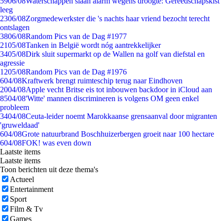
59
06/08
Waterschappen slaan alarm wegens droogte: Gereedschapskist
leeg
23
06/08
Zorgmedewerkster die 's nachts haar vriend bezocht terecht
ontslagen
38
06/08
Random Pics van de Dag #1977
21
05/08
Tanken in België wordt nóg aantrekkelijker
34
05/08
Dirk sluit supermarkt op de Wallen na golf van diefstal en
agressie
12
05/08
Random Pics van de Dag #1976
6
04/08
Kraftwerk brengt ruimteschip terug naar Eindhoven
20
04/08
Apple vecht Britse eis tot inbouwen backdoor in iCloud aan
85
04/08
'Witte' mannen discrimineren is volgens OM geen enkel
probleem
34
04/08
Ceuta-leider noemt Marokkaanse grensaanval door migranten
'gruweldaad'
6
04/08
Grote natuurbrand Boschhuizerbergen groeit naar 100 hectare
6
04/08
FOK! was even down
Laatste items
Laatste items
Toon berichten uit deze thema's
Actueel
Entertainment
Sport
Film & Tv
Games