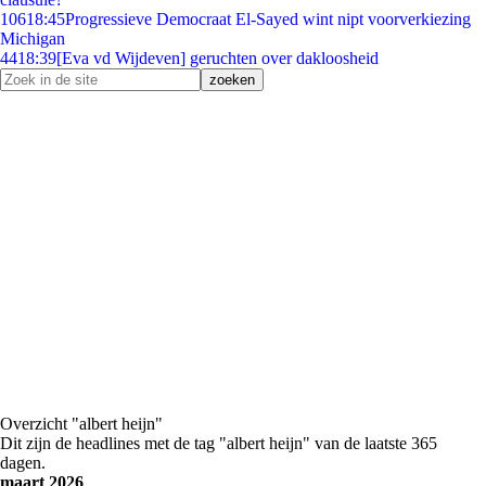
106
18:45
Progressieve Democraat El-Sayed wint nipt voorverkiezing
Michigan
44
18:39
[Eva vd Wijdeven] geruchten over dakloosheid
Overzicht "albert heijn"
Dit zijn de headlines met de tag "albert heijn" van de laatste 365
dagen.
maart 2026