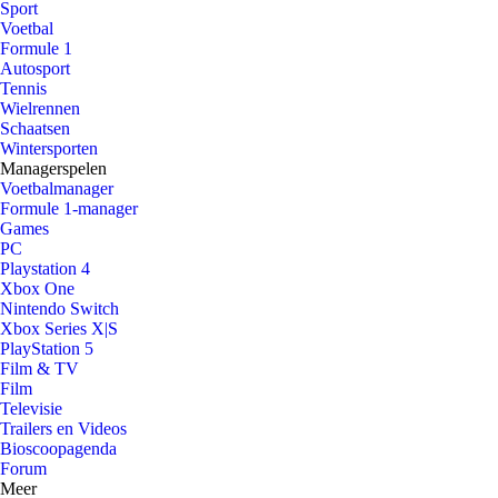
Sport
Voetbal
Formule 1
Autosport
Tennis
Wielrennen
Schaatsen
Wintersporten
Managerspelen
Voetbalmanager
Formule 1-manager
Games
PC
Playstation 4
Xbox One
Nintendo Switch
Xbox Series X|S
PlayStation 5
Film & TV
Film
Televisie
Trailers en Videos
Bioscoopagenda
Forum
Meer