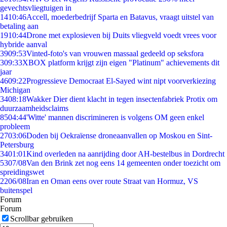
gevechtsvliegtuigen in
14
10:46
Accell, moederbedrijf Sparta en Batavus, vraagt uitstel van
betaling aan
19
10:44
Drone met explosieven bij Duits vliegveld voedt vrees voor
hybride aanval
39
09:53
Vinted-foto's van vrouwen massaal gedeeld op seksfora
3
09:33
XBOX platform krijgt zijn eigen "Platinum" achievements dit
jaar
46
09:22
Progressieve Democraat El-Sayed wint nipt voorverkiezing
Michigan
34
08:18
Wakker Dier dient klacht in tegen insectenfabriek Protix om
duurzaamheidsclaims
85
04:44
'Witte' mannen discrimineren is volgens OM geen enkel
probleem
27
03:06
Doden bij Oekraïense droneaanvallen op Moskou en Sint-
Petersburg
34
01:01
Kind overleden na aanrijding door AH-bestelbus in Dordrecht
53
07/08
Van den Brink zet nog eens 14 gemeenten onder toezicht om
spreidingswet
22
06/08
Iran en Oman eens over route Straat van Hormuz, VS
buitenspel
Forum
Forum
Scrollbar gebruiken