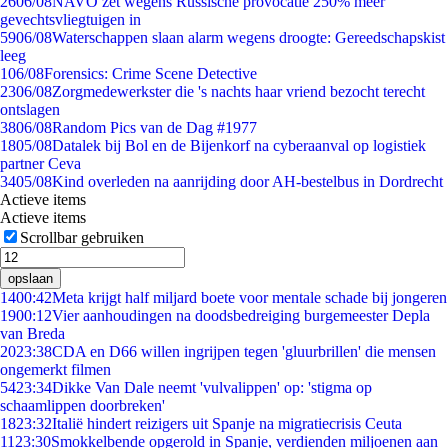
26
06/08
NAVO zet wegens Russische provocatie 250% meer
gevechtsvliegtuigen in
59
06/08
Waterschappen slaan alarm wegens droogte: Gereedschapskist
leeg
1
06/08
Forensics: Crime Scene Detective
23
06/08
Zorgmedewerkster die 's nachts haar vriend bezocht terecht
ontslagen
38
06/08
Random Pics van de Dag #1977
18
05/08
Datalek bij Bol en de Bijenkorf na cyberaanval op logistiek
partner Ceva
34
05/08
Kind overleden na aanrijding door AH-bestelbus in Dordrecht
Actieve items
Actieve items
Scrollbar gebruiken
opslaan
14
00:42
Meta krijgt half miljard boete voor mentale schade bij jongeren
19
00:12
Vier aanhoudingen na doodsbedreiging burgemeester Depla
van Breda
20
23:38
CDA en D66 willen ingrijpen tegen 'gluurbrillen' die mensen
ongemerkt filmen
54
23:34
Dikke Van Dale neemt 'vulvalippen' op: 'stigma op
schaamlippen doorbreken'
18
23:32
Italië hindert reizigers uit Spanje na migratiecrisis Ceuta
11
23:30
Smokkelbende opgerold in Spanje, verdienden miljoenen aan