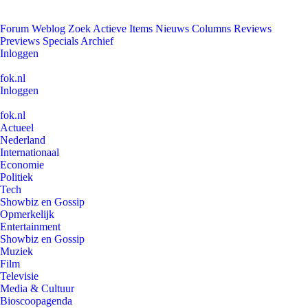
Forum
Weblog
Zoek
Actieve Items
Nieuws
Columns
Reviews
Previews
Specials
Archief
Inloggen
fok.nl
Inloggen
fok.nl
Actueel
Nederland
Internationaal
Economie
Politiek
Tech
Showbiz en Gossip
Opmerkelijk
Entertainment
Showbiz en Gossip
Muziek
Film
Televisie
Media & Cultuur
Bioscoopagenda