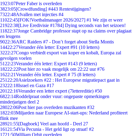
19
23:07
Peter Faber is overleden
38
23:05
[Crowdfunding] #443 Rentestijgingen?
73
22:48
Afvallen met injecties #4
110
22:45
[FOK!Voetbalmanager 2026/2027] #1 We zijn er weer
219
22:38
[Live Eredivisie #1784] Dying seconds van het seizoen!
118
22:37
Jonge Cambridge professor stapt op na claims over plagiaat
en leugens
90
22:36
ARC Raiders #7 - Don’t forget about Stella Montis
144
22:27
Verander één letter: Expert #91 (10 letters)
32
22:27
Congo verbiedt export van koper en kobalt, Europa zal
gevolgen voelen
51
22:23
Verander één letter: Expert #143 (9 letters)
182
22:22
Post hier zo vaak mogelijk om 22:22 uur #76
16
22:21
Verander één letter. Expert # 75 (8 letters)
251
22:20
Asielzoekers #22 : Het Europese migratiepact gaat in
232
22:18
Israel en Gaza #17
201
22:16
Verander een letter expert (7lettereditie) #50
68
22:14
Roddelpraat onder vuur: ongepaste opmerkingen
minderjarigen deel 2
280
22:06
Post hier pas overleden muzikanten #32
18
22:03
Miljarden naar Europese AI-start-ups: Nederland profiteert
flink mee
289
21:55
[Dagboek] Veel aan hoofd - Deel 27
161
21:54
Via Pecunia - Het geld ligt op straat! #2
17
21:50
William Orbit overleden