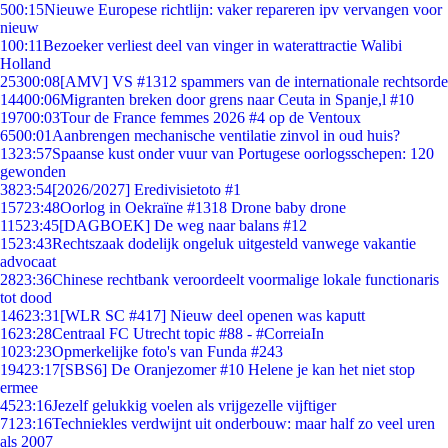
5
00:15
Nieuwe Europese richtlijn: vaker repareren ipv vervangen voor
nieuw
1
00:11
Bezoeker verliest deel van vinger in waterattractie Walibi
Holland
253
00:08
[AMV] VS #1312 spammers van de internationale rechtsorde
144
00:06
Migranten breken door grens naar Ceuta in Spanje,l #10
197
00:03
Tour de France femmes 2026 #4 op de Ventoux
65
00:01
Aanbrengen mechanische ventilatie zinvol in oud huis?
13
23:57
Spaanse kust onder vuur van Portugese oorlogsschepen: 120
gewonden
38
23:54
[2026/2027] Eredivisietoto #1
157
23:48
Oorlog in Oekraïne #1318 Drone baby drone
115
23:45
[DAGBOEK] De weg naar balans #12
15
23:43
Rechtszaak dodelijk ongeluk uitgesteld vanwege vakantie
advocaat
28
23:36
Chinese rechtbank veroordeelt voormalige lokale functionaris
tot dood
146
23:31
[WLR SC #417] Nieuw deel openen was kaputt
16
23:28
Centraal FC Utrecht topic #88 - #CorreiaIn
10
23:23
Opmerkelijke foto's van Funda #243
194
23:17
[SBS6] De Oranjezomer #10 Helene je kan het niet stop
ermee
45
23:16
Jezelf gelukkig voelen als vrijgezelle vijftiger
71
23:16
Techniekles verdwijnt uit onderbouw: maar half zo veel uren
als 2007