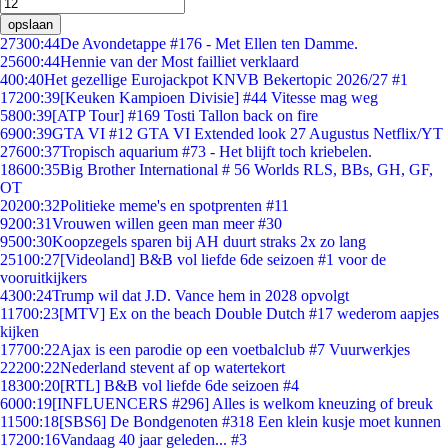
opslaan
273
00:44
De Avondetappe #176 - Met Ellen ten Damme.
256
00:44
Hennie van der Most failliet verklaard
4
00:40
Het gezellige Eurojackpot KNVB Bekertopic 2026/27 #1
172
00:39
[Keuken Kampioen Divisie] #44 Vitesse mag weg
58
00:39
[ATP Tour] #169 Tosti Tallon back on fire
69
00:39
GTA VI #12 GTA VI Extended look 27 Augustus Netflix/YT
276
00:37
Tropisch aquarium #73 - Het blijft toch kriebelen.
186
00:35
Big Brother International # 56 Worlds RLS, BBs, GH, GF,
OT
202
00:32
Politieke meme's en spotprenten #11
92
00:31
Vrouwen willen geen man meer #30
95
00:30
Koopzegels sparen bij AH duurt straks 2x zo lang
251
00:27
[Videoland] B&B vol liefde 6de seizoen #1 voor de
vooruitkijkers
43
00:24
Trump wil dat J.D. Vance hem in 2028 opvolgt
117
00:23
[MTV] Ex on the beach Double Dutch #17 wederom aapjes
kijken
177
00:22
Ajax is een parodie op een voetbalclub #7 Vuurwerkjes
222
00:22
Nederland stevent af op watertekort
183
00:20
[RTL] B&B vol liefde 6de seizoen #4
60
00:19
[INFLUENCERS #296] Alles is welkom kneuzing of breuk
115
00:18
[SBS6] De Bondgenoten #318 Een klein kusje moet kunnen
172
00:16
Vandaag 40 jaar geleden... #3