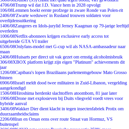
47
06/08
Trump wil dat J.D. Vance hem in 2028 opvolgt
1
06/08
Lemmen boekt eerste profzege in zware Ronde van Polen-rit
24
06/08
'Zwarte weduwes' in Rusland trouwen soldaten voor
overlijdensuitkering
14
06/08
Zangeres en Idols-jurylid Jerney Kaagman op 79-jarige leeftijd
overleden
10
06/08
Netflix-abonnees krijgen exclusieve early access tot
uitgebreide GTA VI trailer
65
06/08
Onlyfans-model met G-cup wil als NASA-ambassadeur naar
maan
24
06/08
Huisarts per direct uit vak gezet om ernstig alcoholmisbruik
3
06/08
XBOX platform krijgt zijn eigen "Platinum" achievements dit
jaar
12
06/08
Capibara's lopen Braziliaans parlementsgebouw Mato Grosso
binnen
69
06/08
Israël meldt dood twee militairen in Zuid-Libanon, vergelding
aangekondigd
15
06/08
Hiroshima herdenkt slachtoffers atoombom, 81 jaar later
19
06/08
Drone met explosieven bij Duits vliegveld voedt vrees voor
hybride aanval
34
06/08
Wakker Dier dient klacht in tegen insectenfabriek Protix om
duurzaamheidsclaims
22
06/08
Iran en Oman eens over route Straat van Hormuz, VS
buitenspel