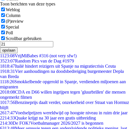
Toon berichten van deze types
Weblog
Column
(P)review
Special
Poll
Scrollbar gebruiken
opslaan
11
23:08
VrijMiBabes #316 (not very sfw!)
35
23:07
Random Pics van de Dag #1979
18
18:47
Italië hindert reizigers uit Spanje na migratiecrisis Ceuta
19
18:31
Vier aanhoudingen na doodsbedreiging burgemeester Depla
van Breda
11
18:26
Smokkelbende opgerold in Spanje, verdienden miljoenen aan
migranten
20
18:08
CDA en D66 willen ingrijpen tegen 'gluurbrillen' die mensen
ongemerkt filmen
10
17:56
Benzineprijs daalt verder, onzekerheid over Straat van Hormuz
blijft
26
17:47
Voedselprijzen wereldwijd op hoogste niveau in ruim drie jaar
22
14:33
Quake krijgt na 30 jaar een gratis uitbreiding
2
14:30
De FOK!Voetbalmanager 2026/2027 is begonnen
63
13:48
Meer agressie tegen een andersluidende politieke mening, laat