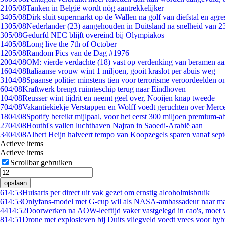
21
05/08
Tanken in België wordt nóg aantrekkelijker
34
05/08
Dirk sluit supermarkt op de Wallen na golf van diefstal en agre
13
05/08
Nederlander (23) aangehouden in Duitsland na snelheid van 
3
05/08
Gedurfd NEC blijft overeind bij Olympiakos
14
05/08
Long live the 7th of October
12
05/08
Random Pics van de Dag #1976
20
04/08
OM: vierde verdachte (18) vast op verdenking van beramen aa
16
04/08
Italiaanse vrouw wint 1 miljoen, gooit kraslot per abuis weg
31
04/08
Spaanse politie: minstens tien voor terrorisme veroordeelden 
6
04/08
Kraftwerk brengt ruimteschip terug naar Eindhoven
1
04/08
Reusser wint tijdrit en neemt geel over, Nooijen knap tweede
7
04/08
Vakantiekiekje Verstappen en Wolff voedt geruchten over Merc
18
04/08
Spotify bereikt mijlpaal, voor het eerst 300 miljoen premium-
27
04/08
Houthi's vallen luchthaven Najran in Saoedi-Arabië aan
34
04/08
Albert Heijn halveert tempo van Koopzegels sparen vanaf sep
Actieve items
Actieve items
Scrollbar gebruiken
opslaan
6
14:53
Huisarts per direct uit vak gezet om ernstig alcoholmisbruik
6
14:53
Onlyfans-model met G-cup wil als NASA-ambassadeur naar m
44
14:52
Doorwerken na AOW-leeftijd vaker vastgelegd in cao's, moet
8
14:51
Drone met explosieven bij Duits vliegveld voedt vrees voor hyb