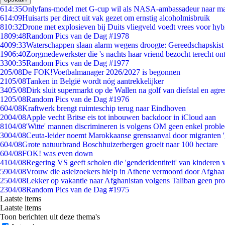
6
14:35
Onlyfans-model met G-cup wil als NASA-ambassadeur naar m
6
14:09
Huisarts per direct uit vak gezet om ernstig alcoholmisbruik
8
10:32
Drone met explosieven bij Duits vliegveld voedt vrees voor hyb
18
09:48
Random Pics van de Dag #1978
40
09:33
Waterschappen slaan alarm wegens droogte: Gereedschapskist
19
06:40
Zorgmedewerkster die 's nachts haar vriend bezocht terecht on
33
00:35
Random Pics van de Dag #1977
2
05/08
De FOK!Voetbalmanager 2026/2027 is begonnen
21
05/08
Tanken in België wordt nóg aantrekkelijker
34
05/08
Dirk sluit supermarkt op de Wallen na golf van diefstal en agre
12
05/08
Random Pics van de Dag #1976
6
04/08
Kraftwerk brengt ruimteschip terug naar Eindhoven
20
04/08
Apple vecht Britse eis tot inbouwen backdoor in iCloud aan
81
04/08
'Witte' mannen discrimineren is volgens OM geen enkel probl
30
04/08
Ceuta-leider noemt Marokkaanse grensaanval door migranten 
6
04/08
Grote natuurbrand Boschhuizerbergen groeit naar 100 hectare
6
04/08
FOK! was even down
41
04/08
Regering VS geeft scholen die 'genderidentiteit' van kinderen
59
04/08
Vrouw die asielzoekers hielp in Athene vermoord door Afghaa
25
04/08
Lekker op vakantie naar Afghanistan volgens Taliban geen pr
23
04/08
Random Pics van de Dag #1975
Laatste items
Laatste items
Toon berichten uit deze thema's