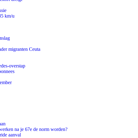
ssie
235 km/u
nslag
onder migranten Ceuta
edes-overstap
abonnees
tember
aan
 werken na je 67e de norm worden?
ride aanval