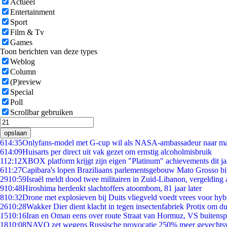
Actueel
Entertainment
Sport
Film & Tv
Games
Toon berichten van deze types
Weblog
Column
(P)review
Special
Poll
Scrollbar gebruiken
opslaan
6
14:35
Onlyfans-model met G-cup wil als NASA-ambassadeur naar m
6
14:09
Huisarts per direct uit vak gezet om ernstig alcoholmisbruik
1
12:12
XBOX platform krijgt zijn eigen "Platinum" achievements dit ja
6
11:27
Capibara's lopen Braziliaans parlementsgebouw Mato Grosso b
29
10:59
Israël meldt dood twee militairen in Zuid-Libanon, vergeldin
9
10:48
Hiroshima herdenkt slachtoffers atoombom, 81 jaar later
8
10:32
Drone met explosieven bij Duits vliegveld voedt vrees voor hyb
26
10:28
Wakker Dier dient klacht in tegen insectenfabriek Protix om 
15
10:16
Iran en Oman eens over route Straat van Hormuz, VS buitensp
18
10:08
NAVO zet wegens Russische provocatie 250% meer gevechtsvl