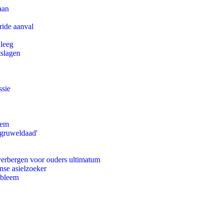
aan
ride aanval
 leeg
tslagen
ssie
eem
'gruweldaad'
 verbergen voor ouders ultimatum
nse asielzoeker
obleem