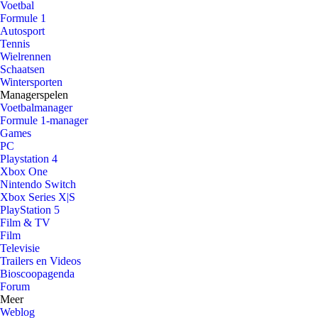
Voetbal
Formule 1
Autosport
Tennis
Wielrennen
Schaatsen
Wintersporten
Managerspelen
Voetbalmanager
Formule 1-manager
Games
PC
Playstation 4
Xbox One
Nintendo Switch
Xbox Series X|S
PlayStation 5
Film & TV
Film
Televisie
Trailers en Videos
Bioscoopagenda
Forum
Meer
Weblog