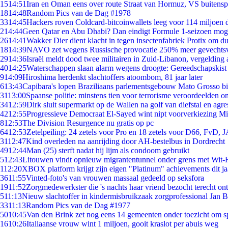
15
14:51
Iran en Oman eens over route Straat van Hormuz, VS buitensp
18
14:48
Random Pics van de Dag #1978
33
14:45
Hackers roven Coldcard-bitcoinwallets leeg voor 114 miljoen d
2
14:44
Geen Qatar en Abu Dhabi? Dan eindigt Formule 1-seizoen moge
26
14:41
Wakker Dier dient klacht in tegen insectenfabriek Protix om 
18
14:39
NAVO zet wegens Russische provocatie 250% meer gevechtsvl
29
14:36
Israël meldt dood twee militairen in Zuid-Libanon, vergeldin
40
14:25
Waterschappen slaan alarm wegens droogte: Gereedschapskist
9
14:09
Hiroshima herdenkt slachtoffers atoombom, 81 jaar later
6
13:43
Capibara's lopen Braziliaans parlementsgebouw Mato Grosso b
31
13:00
Spaanse politie: minstens tien voor terrorisme veroordeelden 
34
12:59
Dirk sluit supermarkt op de Wallen na golf van diefstal en agre
42
12:55
Progressieve Democraat El-Sayed wint nipt voorverkiezing M
8
12:53
The Division Resurgence nu gratis op pc
64
12:53
Zetelpeiling: 24 zetels voor Pro en 18 zetels voor D66, FvD,
31
12:47
Kind overleden na aanrijding door AH-bestelbus in Dordrecht
49
12:44
Man (25) sterft nadat hij lijm als condoom gebruikt
5
12:43
Litouwen vindt opnieuw migrantentunnel onder grens met Wit-
1
12:20
XBOX platform krijgt zijn eigen "Platinum" achievements dit ja
36
11:55
Vinted-foto's van vrouwen massaal gedeeld op seksfora
19
11:52
Zorgmedewerkster die 's nachts haar vriend bezocht terecht on
5
11:13
Nieuw slachtoffer in kindermisbruikzaak zorgprofessional Jan B
33
11:13
Random Pics van de Dag #1977
50
10:45
Van den Brink zet nog eens 14 gemeenten onder toezicht om s
16
10:26
Italiaanse vrouw wint 1 miljoen, gooit kraslot per abuis weg