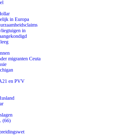
el
ollar
lijk in Europa
duurzaamheidsclaims
iegtuigen in
g aangekondigd
 leeg
innen
onder migranten Ceuta
ssie
ichigan
 JA21 en PVV
Rusland
ar
tslagen
. (66)
preidingswet