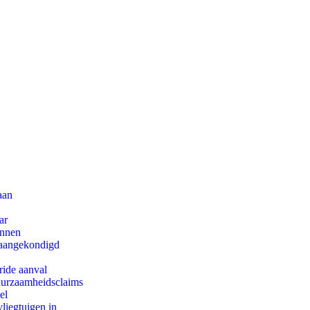
aan
ar
innen
g aangekondigd
ride aanval
duurzaamheidsclaims
el
iegtuigen in