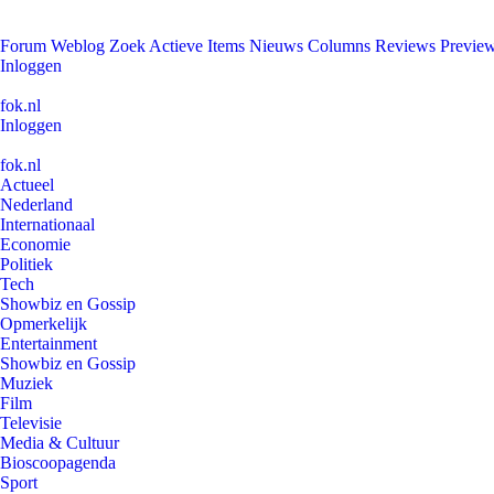
Forum
Weblog
Zoek
Actieve Items
Nieuws
Columns
Reviews
Previe
Inloggen
fok.nl
Inloggen
fok.nl
Actueel
Nederland
Internationaal
Economie
Politiek
Tech
Showbiz en Gossip
Opmerkelijk
Entertainment
Showbiz en Gossip
Muziek
Film
Televisie
Media & Cultuur
Bioscoopagenda
Sport