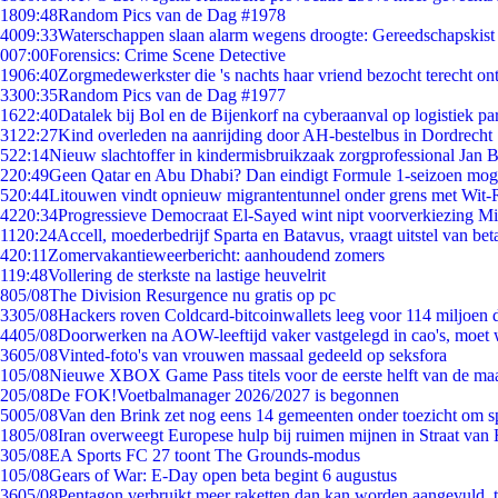
18
09:48
Random Pics van de Dag #1978
40
09:33
Waterschappen slaan alarm wegens droogte: Gereedschapskist
0
07:00
Forensics: Crime Scene Detective
19
06:40
Zorgmedewerkster die 's nachts haar vriend bezocht terecht on
33
00:35
Random Pics van de Dag #1977
16
22:40
Datalek bij Bol en de Bijenkorf na cyberaanval op logistiek pa
31
22:27
Kind overleden na aanrijding door AH-bestelbus in Dordrecht
5
22:14
Nieuw slachtoffer in kindermisbruikzaak zorgprofessional Jan B
2
20:49
Geen Qatar en Abu Dhabi? Dan eindigt Formule 1-seizoen moge
5
20:44
Litouwen vindt opnieuw migrantentunnel onder grens met Wit-
42
20:34
Progressieve Democraat El-Sayed wint nipt voorverkiezing M
11
20:24
Accell, moederbedrijf Sparta en Batavus, vraagt uitstel van bet
4
20:11
Zomervakantieweerbericht: aanhoudend zomers
1
19:48
Vollering de sterkste na lastige heuvelrit
8
05/08
The Division Resurgence nu gratis op pc
33
05/08
Hackers roven Coldcard-bitcoinwallets leeg voor 114 miljoen d
44
05/08
Doorwerken na AOW-leeftijd vaker vastgelegd in cao's, moet
36
05/08
Vinted-foto's van vrouwen massaal gedeeld op seksfora
1
05/08
Nieuwe XBOX Game Pass titels voor de eerste helft van de ma
2
05/08
De FOK!Voetbalmanager 2026/2027 is begonnen
50
05/08
Van den Brink zet nog eens 14 gemeenten onder toezicht om s
18
05/08
Iran overweegt Europese hulp bij ruimen mijnen in Straat va
3
05/08
EA Sports FC 27 toont The Grounds-modus
1
05/08
Gears of War: E-Day open beta begint 6 augustus
36
05/08
Pentagon verbruikt meer raketten dan kan worden aangevuld, t