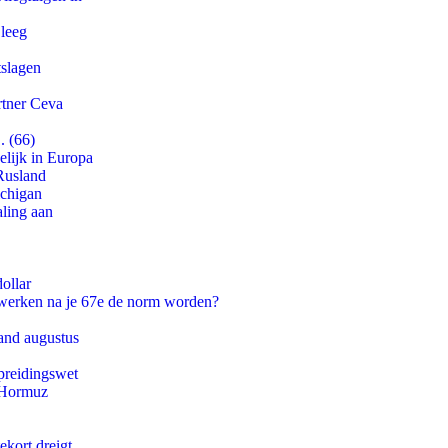
 leeg
tslagen
rtner Ceva
. (66)
lijk in Europa
Rusland
ichigan
aling aan
ollar
 werken na je 67e de norm worden?
and augustus
preidingswet
n Hormuz
ekort dreigt