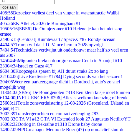
opslaan
4
05:55
Bezoeker verliest deel van vinger in waterattractie Walibi
Holland
4
05:26
EK Atletiek 2026 te Birmingham #1
195
05:16
[SBS6] De Oranjezomer #10 Helene je kan het niet stop
ermee
249
05:15
[Centraal] Ruimtevaart / SpaceX #87 Rondje oceaan
44
04:57
Trump wil dat J.D. Vance hem in 2028 opvolgt
74
04:54
Techniekles verdwijnt uit onderbouw: maar half zo veel uren
als 2007
145
04:46
Migranten breken door grens naar Ceuta in Spanje,l #10
233
04:34
Israel en Gaza #17
96
04:30
Koopzegels sparen bij AH duurt straks 2x zo lang
221
04:06
[Live Eredivisie #1784] Dying seconds van het seizoen!
2
04:05
Weer een parkeergarage dicht in Dordrecht, auto's zo snel
mogelijk weg
118
04:03
[SBS6] De Bondgenoten #318 Een klein kusje moet kunnen
61
04:00
[INFLUENCERS #296] Alles is welkom kneuzing of breuk
256
03:11
Totale zonsverduistering 12-08-2026 (Groenland, IJsland en
Spanje) #1
30
02:39
Transfergeruchten en contractverlenging #83
70
02:33
GTA VI #12 GTA VI Extended look 27 Augustus Netflix/YT
160
02:32
Oorlog in Oekraïne #1318 Drone baby drone
149
02:09
NPO-manager Menno de Boer (47) op non-actief stuurde