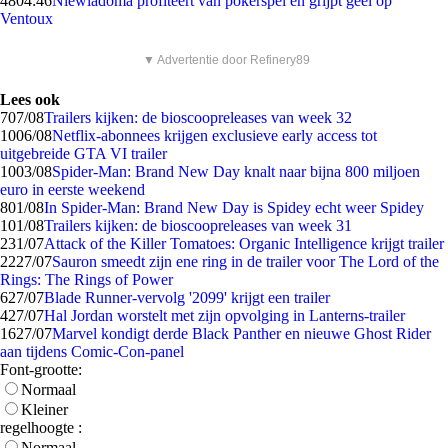
48
04:46
Niewiadoma profiteert van pokerspel en grijpt geel op
Ventoux
▼ Advertentie door Refinery89
Lees ook
7
07/08
Trailers kijken: de bioscoopreleases van week 32
10
06/08
Netflix-abonnees krijgen exclusieve early access tot
uitgebreide GTA VI trailer
10
03/08
Spider-Man: Brand New Day knalt naar bijna 800 miljoen
euro in eerste weekend
8
01/08
In Spider-Man: Brand New Day is Spidey echt weer Spidey
1
01/08
Trailers kijken: de bioscoopreleases van week 31
2
31/07
Attack of the Killer Tomatoes: Organic Intelligence krijgt trailer
22
27/07
Sauron smeedt zijn ene ring in de trailer voor The Lord of the
Rings: The Rings of Power
6
27/07
Blade Runner-vervolg '2099' krijgt een trailer
4
27/07
Hal Jordan worstelt met zijn opvolging in Lanterns-trailer
16
27/07
Marvel kondigt derde Black Panther en nieuwe Ghost Rider
aan tijdens Comic-Con-panel
Font-grootte:
Normaal
Kleiner
regelhoogte :
Normaal