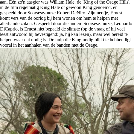
aan. Eén zo'n aasgier was William Hale, de 'King of the Osage Hills',
in de film regelmatig King Hale of gewoon King genoemd, en
gespeeld door Scorsese-muze Robert DeNiro. Zijn neefje, Ernest,
komt vers van de oorlog bij hem wonen om hem te helpen met
allerhande zaken. Gespeeld door die andere Scorsese-muze, Leonardo
DiCaprio, is Ernest niet bepaald de slimste (op de vraag of hij veel
leest antwoord hij bevestigend: ja, hij kan lezen), maar wel bereid te
helpen waar dat nodig is. De hulp die King nodig blijkt te hebben ligt
vooral in het aanhalen van de banden met de Osage.