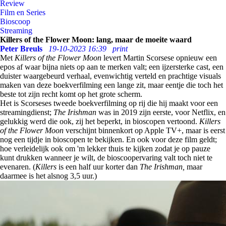
Review
Film en Series
Bioscoop
Streaming
Killers of the Flower Moon: lang, maar de moeite waard
Peter Breuls
19-10-2023 16:39
print
Met
Killers of the Flower Moon
levert Martin Scorsese opnieuw een
epos af waar bijna niets op aan te merken valt; een ijzersterke cast, een
duister waargebeurd verhaal, evenwichtig verteld en prachtige visuals
maken van deze boekverfilming een lange zit, maar eentje die toch het
beste tot zijn recht komt op het grote scherm.
Het is Scorseses tweede boekverfilming op rij die hij maakt voor een
streamingdienst;
The Irishman
was in 2019 zijn eerste, voor Netflix, en
gelukkig werd die ook, zij het beperkt, in bioscopen vertoond.
Killers
of the Flower Moon
verschijnt binnenkort op Apple TV+, maar is eerst
nog een tijdje in bioscopen te bekijken. En ook voor deze film geldt;
hoe verleidelijk ook om 'm lekker thuis te kijken zodat je op pauze
kunt drukken wanneer je wilt, de bioscoopervaring valt toch niet te
evenaren. (
Killers
is een half uur korter dan
The Irishman,
maar
daarmee is het alsnog 3,5 uur.)