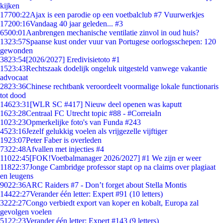
kijken
177
00:22
Ajax is een parodie op een voetbalclub #7 Vuurwerkjes
172
00:16
Vandaag 40 jaar geleden... #3
65
00:01
Aanbrengen mechanische ventilatie zinvol in oud huis?
13
23:57
Spaanse kust onder vuur van Portugese oorlogsschepen: 120
gewonden
38
23:54
[2026/2027] Eredivisietoto #1
15
23:43
Rechtszaak dodelijk ongeluk uitgesteld vanwege vakantie
advocaat
28
23:36
Chinese rechtbank veroordeelt voormalige lokale functionaris
tot dood
146
23:31
[WLR SC #417] Nieuw deel openen was kaputt
16
23:28
Centraal FC Utrecht topic #88 - #CorreiaIn
10
23:23
Opmerkelijke foto's van Funda #243
45
23:16
Jezelf gelukkig voelen als vrijgezelle vijftiger
19
23:07
Peter Faber is overleden
73
22:48
Afvallen met injecties #4
110
22:45
[FOK!Voetbalmanager 2026/2027] #1 We zijn er weer
118
22:37
Jonge Cambridge professor stapt op na claims over plagiaat
en leugens
90
22:36
ARC Raiders #7 - Don’t forget about Stella Montis
144
22:27
Verander één letter: Expert #91 (10 letters)
32
22:27
Congo verbiedt export van koper en kobalt, Europa zal
gevolgen voelen
51
22:23
Verander één letter: Expert #143 (9 letters)