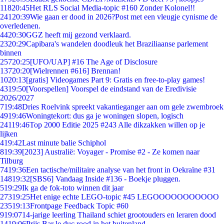
118
20:45
Het RLS Social Media-topic #160 Zonder Kolonel!!
241
20:39
Wie gaan er dood in 2026?Post met een vleugje cynisme de
overledenen.
44
20:30
GGZ heeft mij gezond verklaard.
23
20:29
Capibara's wandelen doodleuk het Braziliaanse parlement
binnen
257
20:25
[UFO/UAP] #16 The Age of Disclosure
137
20:20
[Wielrennen #616] Brennan!
10
20:13
[gratis] Videogames Part 9: Gratis en free-to-play games!
43
19:50
[Voorspellen] Voorspel de eindstand van de Eredivisie
2026/2027
7
19:48
Dries Roelvink spreekt vakantieganger aan om gele zwembroek
49
19:46
Woningtekort: dus ga je woningen slopen, logisch
241
19:46
Top 2000 Editie 2025 #243 Alle dikzakken willen op je
lijken
4
19:42
Last minute balie Schiphol
8
19:39
[2023] Australië: Voyager - Promise #2 - Ze komen naar
Tilburg
74
19:36
Een tactische/militaire analyse van het front in Oekraïne #31
148
19:32
[SBS6] Vandaag Inside #136 - Boekje pluggen.
5
19:29
Ik ga de fok-toto winnen dit jaar
273
19:25
Het enige echte LEGO-topic #45 LEGOOOOOOOOOOO
235
19:13
Frontpage Feedback Topic #60
9
19:07
14-jarige leerling Thailand schiet grootouders en leraren dood
14
19:06
Prijs Bar le duc rood in het buitenland