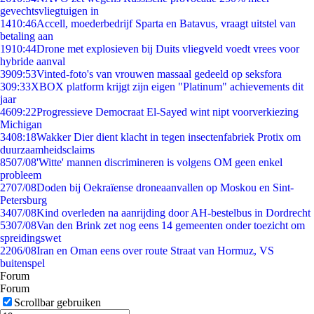
gevechtsvliegtuigen in
14
10:46
Accell, moederbedrijf Sparta en Batavus, vraagt uitstel van
betaling aan
19
10:44
Drone met explosieven bij Duits vliegveld voedt vrees voor
hybride aanval
39
09:53
Vinted-foto's van vrouwen massaal gedeeld op seksfora
3
09:33
XBOX platform krijgt zijn eigen "Platinum" achievements dit
jaar
46
09:22
Progressieve Democraat El-Sayed wint nipt voorverkiezing
Michigan
34
08:18
Wakker Dier dient klacht in tegen insectenfabriek Protix om
duurzaamheidsclaims
85
07/08
'Witte' mannen discrimineren is volgens OM geen enkel
probleem
27
07/08
Doden bij Oekraïense droneaanvallen op Moskou en Sint-
Petersburg
34
07/08
Kind overleden na aanrijding door AH-bestelbus in Dordrecht
53
07/08
Van den Brink zet nog eens 14 gemeenten onder toezicht om
spreidingswet
22
06/08
Iran en Oman eens over route Straat van Hormuz, VS
buitenspel
Forum
Forum
Scrollbar gebruiken