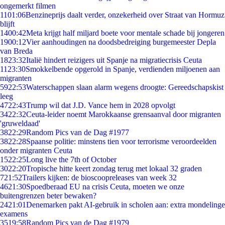
ongemerkt filmen
11
01:06
Benzineprijs daalt verder, onzekerheid over Straat van Hormuz
blijft
14
00:42
Meta krijgt half miljard boete voor mentale schade bij jongeren
19
00:12
Vier aanhoudingen na doodsbedreiging burgemeester Depla
van Breda
18
23:32
Italië hindert reizigers uit Spanje na migratiecrisis Ceuta
11
23:30
Smokkelbende opgerold in Spanje, verdienden miljoenen aan
migranten
59
22:53
Waterschappen slaan alarm wegens droogte: Gereedschapskist
leeg
47
22:43
Trump wil dat J.D. Vance hem in 2028 opvolgt
34
22:32
Ceuta-leider noemt Marokkaanse grensaanval door migranten
'gruweldaad'
38
22:29
Random Pics van de Dag #1977
38
22:28
Spaanse politie: minstens tien voor terrorisme veroordeelden
onder migranten Ceuta
15
22:25
Long live the 7th of October
30
22:20
Tropische hitte keert zondag terug met lokaal 32 graden
7
21:52
Trailers kijken: de bioscoopreleases van week 32
46
21:30
Spoedberaad EU na crisis Ceuta, moeten we onze
buitengrenzen beter bewaken?
24
21:01
Denemarken pakt AI-gebruik in scholen aan: extra mondelinge
examens
35
19:58
Random Pics van de Dag #1979