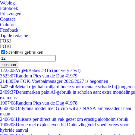
Weblog
Fotoboek
Prijsvragen
Contact
Colofon
Feedback
Tip de redactie
FOK!
FOK!
Scrollbar gebruiken
opslaan
12
23:08
VrijMiBabes #316 (not very sfw!)
35
23:07
Random Pics van de Dag #1979
2
14:30
De FOK!Voetbalmanager 2026/2027 is begonnen
14
09:40
Meta krijgt half miljard boete voor mentale schade bij jongeren
24
09:37
Denemarken pakt AI-gebruik in scholen aan: extra mondelinge
examens
19
07/08
Random Pics van de Dag #1978
65
06/08
Onlyfans-model met G-cup wil als NASA-ambassadeur naar
maan
24
06/08
Huisarts per direct uit vak gezet om ernstig alcoholmisbruik
19
06/08
Drone met explosieven bij Duits vliegveld voedt vrees voor
hybride aanval