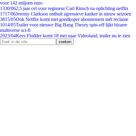
voor 142 miljoen euro
13
30/06
2,5 jaar cel voor regisseur Carl Rinsch na oplichting netflix
17
17/06
Jeremy Clarkson onthult agressieve kanker in nieuw seizoen
38
15/05
Ook Netflix komt met goedkoper abonnement mét reclame
10
14/05
Trailer voor nieuwe Big Bang Theory spin-off lijkt bizarre
multiverse sci-fi
29
23/04
Kees Flodder komt 18 mei naar Videoland, trailer nu te zien