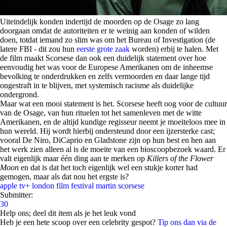
Uiteindelijk konden indertijd de moorden op de Osage zo lang
doorgaan omdat de autoriteiten er te weinig aan konden of wilden
doen, totdat iemand zo slim was om het Bureau of Investigation (de
latere FBI - dit zou hun
eerste grote zaak
worden) erbij te halen. Met
de film maakt Scorsese dan ook een duidelijk statement over hoe
eenvoudig het was voor de Europese Amerikanen om de inheemse
bevolking te onderdrukken en zelfs vermoorden en daar lange tijd
ongestraft in te blijven, met systemisch racisme als duidelijke
ondergrond.
Maar wat een mooi statement is het. Scorsese heeft oog voor de cultuur
van de Osage, van hun rituelen tot het samenleven met de witte
Amerikanen, en de altijd kundige regisseur neemt je moeiteloos mee in
hun wereld. Hij wordt hierbij ondersteund door een ijzersterke cast;
vooral De Niro, DiCaprio en Gladstone zijn op hun best en hen aan
het werk zien alleen al is de moeite van een bioscoopbezoek waard. Er
valt eigenlijk maar één ding aan te merken op
Killers of the Flower
Moon
en dat is dat het toch eigenlijk wel een stukje korter had
gemogen, maar als dat nou het ergste is?
apple tv+
london film festival
martin scorsese
Submitter:
30
Help ons; deel dit item als je het leuk vond
Heb je een hete scoop over een celebrity gespot?
Tip ons dan via de