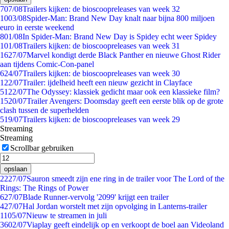
7
07/08
Trailers kijken: de bioscoopreleases van week 32
10
03/08
Spider-Man: Brand New Day knalt naar bijna 800 miljoen
euro in eerste weekend
8
01/08
In Spider-Man: Brand New Day is Spidey echt weer Spidey
1
01/08
Trailers kijken: de bioscoopreleases van week 31
16
27/07
Marvel kondigt derde Black Panther en nieuwe Ghost Rider
aan tijdens Comic-Con-panel
6
24/07
Trailers kijken: de bioscoopreleases van week 30
1
22/07
Trailer: ijdelheid heeft een nieuw gezicht in Clayface
51
22/07
The Odyssey: klassiek gedicht maar ook een klassieke film?
15
20/07
Trailer Avengers: Doomsday geeft een eerste blik op de grote
clash tussen de superhelden
5
19/07
Trailers kijken: de bioscoopreleases van week 29
Streaming
Streaming
Scrollbar gebruiken
opslaan
22
27/07
Sauron smeedt zijn ene ring in de trailer voor The Lord of the
Rings: The Rings of Power
6
27/07
Blade Runner-vervolg '2099' krijgt een trailer
4
27/07
Hal Jordan worstelt met zijn opvolging in Lanterns-trailer
11
05/07
Nieuw te streamen in juli
36
02/07
Viaplay geeft eindelijk op en verkoopt de boel aan Videoland