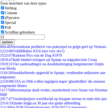
Toon berichten van deze types
Weblog
Column
(P)review
Special
Poll
Scrollbar gebruiken
opslaan
0
04:46
Niewiadoma profiteert van pokerspel en grijpt geel op Ventoux
12
23:08
VrijMiBabes #316 (not very sfw!)
35
23:07
Random Pics van de Dag #1979
18
18:47
Italië hindert reizigers uit Spanje na migratiecrisis Ceuta
19
18:31
Vier aanhoudingen na doodsbedreiging burgemeester Depla
van Breda
11
18:26
Smokkelbende opgerold in Spanje, verdienden miljoenen aan
migranten
22
18:08
CDA en D66 willen ingrijpen tegen 'gluurbrillen' die mensen
ongemerkt filmen
11
17:56
Benzineprijs daalt verder, onzekerheid over Straat van Hormuz
blijft
29
17:47
Voedselprijzen wereldwijd op hoogste niveau in ruim drie jaar
23
14:33
Quake krijgt na 30 jaar een gratis uitbreiding
2
14:30
De FOK!Voetbalmanager 2026/2027 is begonnen