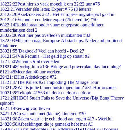
182
22:22
Post hier zo vaak mogelijk om 22:22 uur #76
16
22:21
Verander één letter. Expert # 75 (8 letters)
251
22:20
Asielzoekers #22 : Het Europese migratiepact gaat in
201
22:16
Verander een letter expert (7lettereditie) #50
68
22:14
Roddelpraat onder vuur: ongepaste opmerkingen
minderjarigen deel 2
280
22:06
Post hier pas overleden muzikanten #32
18
22:03
Miljarden naar Europese AI-start-ups: Nederland profiteert
flink mee
289
21:55
[Dagboek] Veel aan hoofd - Deel 27
161
21:54
Via Pecunia - Het geld ligt op straat! #2
17
21:50
William Orbit overleden
218
21:48
Oorlog Iran #136 Bridge and powerplant day incoming?
81
21:48
Meer dan 40 uur werken.
294
21:43
Het Atletiektopic #72
113
21:37
The Killers #21 Imploding The Mirage Tour
173
21:28
Wat is jullie binnenhuistemperatuur? #81 Horrorzomer
100
21:28
Teltopic #1563 tel door en door en door....
17
21:26
[HBO] Stuart Fails to Save the Universe (Big Bang Theory
spinoff)
42
21:19
Eeuwig voortleven
24
21:12
Op vakantie met (kleine) kinderen #30
143
21:08
Zaken waar je je echt dood aan ergert #17 - Werklui
248
20:58
Afbeeldingen die je gemaakt hebt met AI
179
20:53
Laatst gekochte CD/LP/MuziekDVD deel 75 | koopjes