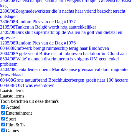
59
06/08
Waterschappen slaan alarm wegens droogte: Gereedschapskist
leeg
23
06/08
Zorgmedewerkster die 's nachts haar vriend bezocht terecht
ontslagen
38
06/08
Random Pics van de Dag #1977
21
05/08
Tanken in België wordt nóg aantrekkelijker
34
05/08
Dirk sluit supermarkt op de Wallen na golf van diefstal en
agressie
12
05/08
Random Pics van de Dag #1976
6
04/08
Kraftwerk brengt ruimteschip terug naar Eindhoven
20
04/08
Apple vecht Britse eis tot inbouwen backdoor in iCloud aan
85
04/08
'Witte' mannen discrimineren is volgens OM geen enkel
probleem
34
04/08
Ceuta-leider noemt Marokkaanse grensaanval door migranten
'gruweldaad'
6
04/08
Grote natuurbrand Boschhuizerbergen groeit naar 100 hectare
6
04/08
FOK! was even down
Laatste items
Laatste items
Toon berichten uit deze thema's
Actueel
Entertainment
Sport
Film & Tv
Games