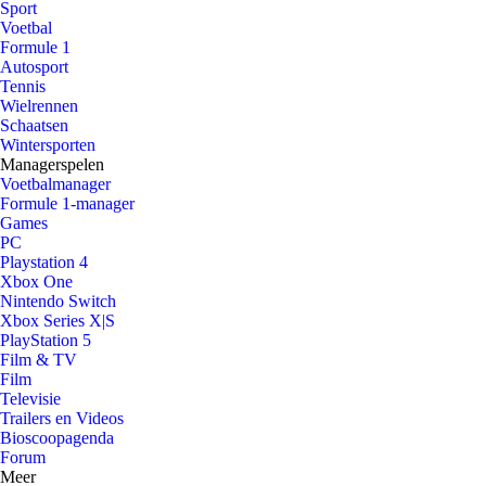
Sport
Voetbal
Formule 1
Autosport
Tennis
Wielrennen
Schaatsen
Wintersporten
Managerspelen
Voetbalmanager
Formule 1-manager
Games
PC
Playstation 4
Xbox One
Nintendo Switch
Xbox Series X|S
PlayStation 5
Film & TV
Film
Televisie
Trailers en Videos
Bioscoopagenda
Forum
Meer