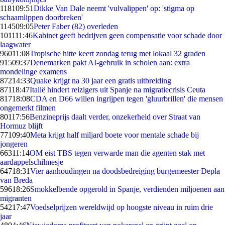
1181
09:51
Dikke Van Dale neemt 'vulvalippen' op: 'stigma op
schaamlippen doorbreken'
1145
09:05
Peter Faber (82) overleden
1011
11:46
Kabinet geeft bedrijven geen compensatie voor schade door
laagwater
960
11:08
Tropische hitte keert zondag terug met lokaal 32 graden
915
09:37
Denemarken pakt AI-gebruik in scholen aan: extra
mondelinge examens
872
14:33
Quake krijgt na 30 jaar een gratis uitbreiding
871
18:47
Italië hindert reizigers uit Spanje na migratiecrisis Ceuta
817
18:08
CDA en D66 willen ingrijpen tegen 'gluurbrillen' die mensen
ongemerkt filmen
801
17:56
Benzineprijs daalt verder, onzekerheid over Straat van
Hormuz blijft
771
09:40
Meta krijgt half miljard boete voor mentale schade bij
jongeren
663
11:14
OM eist TBS tegen verwarde man die agenten stak met
aardappelschilmesje
647
18:31
Vier aanhoudingen na doodsbedreiging burgemeester Depla
van Breda
596
18:26
Smokkelbende opgerold in Spanje, verdienden miljoenen aan
migranten
542
17:47
Voedselprijzen wereldwijd op hoogste niveau in ruim drie
jaar