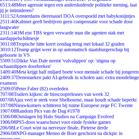
65
13:48
Meer agressie tegen een andersluidende politieke mening, laat
jij je intimideren?
31
11:52
Amsterdams dierenasiel DOA overspoeld met babykonijntjes
25
11:46
Kabinet geeft bedrijven geen compensatie voor schade door
laagwater
23
11:14
OM eist TBS tegen verwarde man die agenten stak met
aardappelschilmesje
30
11:08
Tropische hitte keert zondag terug met lokaal 32 graden
30
10:12
Trump grijpt weer in op automatisch staatsburgerschap bij
geboorte in VS
55
09:51
Dikke Van Dale neemt 'vulvalippen' op: 'stigma op
schaamlippen doorbreken'
14
09:40
Meta krijgt half miljard boete voor mentale schade bij jongeren
24
09:37
Denemarken pakt AI-gebruik in scholen aan: extra mondelinge
examens
25
09:05
Peter Faber (82) overleden
7
07/08
Trailers kijken: de bioscoopreleases van week 32
0
07/08
Ajax veel te sterk voor Shelbourne, maar houdt schade beperkt
1
07/08
Nieuwkomers schitteren bij ruime Europese zege FC Twente
19
07/08
Random Pics van de Dag #1978
15
06/08
Ontslagen bij Halo Studios na Campaign Evolved
19
06/08
PS5-doos waarschuwt voor einde fysieke games
2
06/08
Le Court wint na nerveuze finale, Pieterse derde
29
06/08
NPO-manager Menno de Boer geschorst na dickpic in
groepsapp