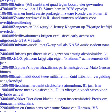
38
06/08
Duitser (93) crasht met quad tegen boom, vier gewonden
47
06/08
Trump wil dat J.D. Vance hem in 2028 opvolgt
1
06/08
Lemmen boekt eerste profzege in zware Ronde van Polen-rit
24
06/08
'Zwarte weduwes' in Rusland trouwen soldaten voor
overlijdensuitkering
14
06/08
Zangeres en Idols-jurylid Jerney Kaagman op 79-jarige leeftijd
overleden
10
06/08
Netflix-abonnees krijgen exclusieve early access tot
uitgebreide GTA VI trailer
65
06/08
Onlyfans-model met G-cup wil als NASA-ambassadeur naar
maan
24
06/08
Huisarts per direct uit vak gezet om ernstig alcoholmisbruik
3
06/08
XBOX platform krijgt zijn eigen "Platinum" achievements dit
jaar
12
06/08
Capibara's lopen Braziliaans parlementsgebouw Mato Grosso
binnen
69
06/08
Israël meldt dood twee militairen in Zuid-Libanon, vergelding
aangekondigd
15
06/08
Hiroshima herdenkt slachtoffers atoombom, 81 jaar later
19
06/08
Drone met explosieven bij Duits vliegveld voedt vrees voor
hybride aanval
34
06/08
Wakker Dier dient klacht in tegen insectenfabriek Protix om
duurzaamheidsclaims
22
06/08
Iran en Oman eens over route Straat van Hormuz, VS