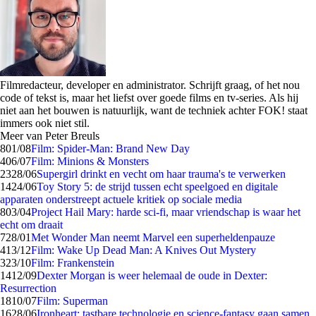
Filmredacteur, developer en administrator. Schrijft graag, of het nou
code of tekst is, maar het liefst over goede films en tv-series. Als hij
niet aan het bouwen is natuurlijk, want de techniek achter FOK! staat
immers ook niet stil.
Meer van Peter Breuls
8
01/08
Film: Spider-Man: Brand New Day
4
06/07
Film: Minions & Monsters
23
28/06
Supergirl drinkt en vecht om haar trauma's te verwerken
14
24/06
Toy Story 5: de strijd tussen echt speelgoed en digitale
apparaten onderstreept actuele kritiek op sociale media
8
03/04
Project Hail Mary: harde sci-fi, maar vriendschap is waar het
echt om draait
7
28/01
Met Wonder Man neemt Marvel een superheldenpauze
4
13/12
Film: Wake Up Dead Man: A Knives Out Mystery
3
23/10
Film: Frankenstein
14
12/09
Dexter Morgan is weer helemaal de oude in Dexter:
Resurrection
18
10/07
Film: Superman
16
28/06
Ironheart: tastbare technologie en science-fantasy gaan samen