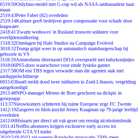
65
19:50
Onlyfans-model met G-cup wil als NASA-ambassadeur naar
maan
25
19:43
Peter Faber (82) overleden
25
19:14
Kabinet geeft bedrijven geen compensatie voor schade door
laagwater
24
18:41
'Zwarte weduwes' in Rusland trouwen soldaten voor
overlijdensuitkering
15
18:32
Ontslagen bij Halo Studios na Campaign Evolved
30
18:32
Trump grijpt weer in op automatisch staatsburgerschap bij
geboorte in VS
31
18:19
Amsterdams dierenasiel DOA overspoeld met babykonijntjes
19
18:06
PS5-doos waarschuwt voor einde fysieke games
23
17:58
OM eist TBS tegen verwarde man die agenten stak met
aardappelschilmesje
69
15:03
Israël meldt dood twee militairen in Zuid-Libanon, vergelding
aangekondigd
29
13:48
NPO-manager Menno de Boer geschorst na dickpic in
groepsapp
1
13:37
Nieuwkomers schitteren bij ruime Europese zege FC Twente
14
12:19
Zangeres en Idols-jurylid Jerney Kaagman op 79-jarige leeftijd
overleden
24
12:00
Huisarts per direct uit vak gezet om ernstig alcoholmisbruik
10
11:41
Netflix-abonnees krijgen exclusieve early access tot
uitgebreide GTA VI trailer
26
10:54
NAVO zet wegens Russische provocatie 250% meer