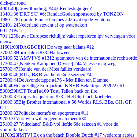
dick-pic rond
40
01:40
[Crowdfunding] #443 Rentestijgingen?
134
01:36
[DRT SC] #6: RendacGoden sponsored by TONZON
198
01:28
Tour de France femmes 2026 #4 op de Ventoux
224
01:24
Nederland stevent af op watertekort
6
01:21
Ps 5
7
01:12
Nieuwe Europese richtlijn: vaker repareren ipv vervangen voor
nieuw
116
01:03
[DAGBOEK] De weg naar balans #12
37
00:58
Horrorfilms #33: Halloween
254
00:52
[AMV] VS #1312 spammers van de internationale rechtsorde
173
00:47
[Keuken Kampioen Divisie] #44 Vitesse mag weg
257
00:47
Hennie van der Most failliet verklaard
184
00:46
[RTL] B&B vol liefde 6de seizoen #4
273
00:44
De Avondetappe #176 - Met Ellen ten Damme.
4
00:40
Het gezellige Eurojackpot KNVB Bekertopic 2026/27 #1
58
00:39
[ATP Tour] #169 Tosti Tallon back on fire
276
00:37
Tropisch aquarium #73 - Het blijft toch kriebelen.
186
00:35
Big Brother International # 56 Worlds RLS, BBs, GH, GF,
OT
202
00:32
Politieke meme's en spotprenten #11
92
00:31
Vrouwen willen geen man meer #30
251
00:27
[Videoland] B&B vol liefde 6de seizoen #1 voor de
vooruitkijkers
117
00:23
[MTV] Ex on the beach Double Dutch #17 wederom aapjes