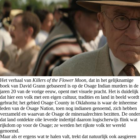
Het verhaal van
Killers of the Flower Moon
, dat in het gelijknamige
boek van David Grann gebaseerd is op de Osage Indian murders in de
jaren 20 van de vorige eeuw, opent met visuele pracht. Het is duidelijk
dat hier een volk met een eigen cultuur, tradities en land in beeld wordt
gebracht; het gebied Osage County in Oklahoma is waar de inheemse
leden van de Osage Nation, toen nog indianen genoemd, zich hebben
verzameld en waarvan de Osage de mineraalrechten bezitten. De onder
dat land ontdekte olie leverde indertijd daarom logischerwijs flink wat
rijkdom op voor de Osage; ze werden het rijkste volk ter wereld
genoemd.
Maar als er ergens wat te halen valt, trekt dat natuurlijk ook aasgieren