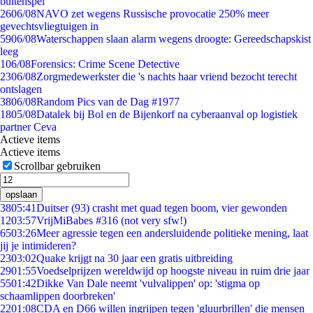
buitenspel
26
06/08
NAVO zet wegens Russische provocatie 250% meer
gevechtsvliegtuigen in
59
06/08
Waterschappen slaan alarm wegens droogte: Gereedschapskist
leeg
1
06/08
Forensics: Crime Scene Detective
23
06/08
Zorgmedewerkster die 's nachts haar vriend bezocht terecht
ontslagen
38
06/08
Random Pics van de Dag #1977
18
05/08
Datalek bij Bol en de Bijenkorf na cyberaanval op logistiek
partner Ceva
Actieve items
Actieve items
Scrollbar gebruiken
opslaan
38
05:41
Duitser (93) crasht met quad tegen boom, vier gewonden
12
03:57
VrijMiBabes #316 (not very sfw!)
65
03:26
Meer agressie tegen een andersluidende politieke mening, laat
jij je intimideren?
23
03:02
Quake krijgt na 30 jaar een gratis uitbreiding
29
01:55
Voedselprijzen wereldwijd op hoogste niveau in ruim drie jaar
55
01:42
Dikke Van Dale neemt 'vulvalippen' op: 'stigma op
schaamlippen doorbreken'
22
01:08
CDA en D66 willen ingrijpen tegen 'gluurbrillen' die mensen