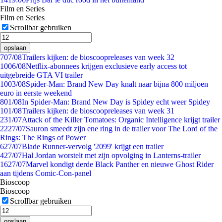
Film en Series
Film en Series
Scrollbar gebruiken
opslaan
7
07/08
Trailers kijken: de bioscoopreleases van week 32
10
06/08
Netflix-abonnees krijgen exclusieve early access tot
uitgebreide GTA VI trailer
10
03/08
Spider-Man: Brand New Day knalt naar bijna 800 miljoen
euro in eerste weekend
8
01/08
In Spider-Man: Brand New Day is Spidey echt weer Spidey
1
01/08
Trailers kijken: de bioscoopreleases van week 31
2
31/07
Attack of the Killer Tomatoes: Organic Intelligence krijgt trailer
22
27/07
Sauron smeedt zijn ene ring in de trailer voor The Lord of the
Rings: The Rings of Power
6
27/07
Blade Runner-vervolg '2099' krijgt een trailer
4
27/07
Hal Jordan worstelt met zijn opvolging in Lanterns-trailer
16
27/07
Marvel kondigt derde Black Panther en nieuwe Ghost Rider
aan tijdens Comic-Con-panel
Bioscoop
Bioscoop
Scrollbar gebruiken
opslaan