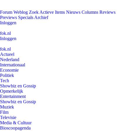
Forum
Weblog
Zoek
Actieve Items
Nieuws
Columns
Reviews
Previews
Specials
Archief
Inloggen
fok.nl
Inloggen
fok.nl
Actueel
Nederland
Internationaal
Economie
Politiek
Tech
Showbiz en Gossip
Opmerkelijk
Entertainment
Showbiz en Gossip
Muziek
Film
Televisie
Media & Cultuur
Bioscoopagenda