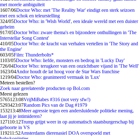
met morele ambiguïteit
16
07/06
Doctor Who: met 'The Reality War' eindigt een sterk seizoen
met een schok en teleurstelling
3
24/05
Doctor Who: in 'Wish World', een ideale wereld met een duister
geheim
9
17/05
Doctor Who: zware thema's en bijzondere onthullingen in 'The
Interstellar Song Contest'
4
10/05
Doctor Who: de kracht van verhalen vertellen in 'The Story and
the Engine'
6
03/05
Film: Thunderbolts*
11
03/05
Doctor Who: liefde, monsters en bedrog in 'Lucky Day'
7
26/04
Doctor Who: terugkeer van een onzichtbare vijand in 'The Well'
16
23/04
Andor houdt de lat hoog voor de Star Wars franchise
12
19/04
Doctor Who: geanimeerd vermaak in 'Lux'
Meteen bestellen?
Zoek naar gerelateerde producten op Bol.com
Meest gelezen
57651
23:08
VrijMiBabes #316 (not very sfw!)
52934
23:07
Random Pics van de Dag #1979
1532
13:48
Meer agressie tegen een andersluidende politieke mening,
laat jij je intimideren?
1271
10:12
Trump grijpt weer in op automatisch staatsburgerschap bij
geboorte in VS
1192
11:52
Amsterdams dierenasiel DOA overspoeld met
babykonijntjes