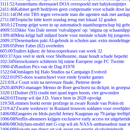
31
11:52
Amsterdams dierenasiel DOA overspoeld met babykonijntjes
24
11:46
Kabinet geeft bedrijven geen compensatie voor schade door la
23
11:14
OM eist TBS tegen verwarde man die agenten stak met aardap
27
11:08
Tropische hitte keert zondag terug met lokaal 32 graden
30
10:12
Trump grijpt weer in op automatisch staatsburgerschap bij geb
49
09:51
Dikke Van Dale neemt 'vulvalippen' op: 'stigma op schaamlip
13
09:40
Meta krijgt half miljard boete voor mentale schade bij jongeren
20
09:37
Denemarken pakt AI-gebruik in scholen aan: extra mondeling
23
09:05
Peter Faber (82) overleden
6
05:00
Trailers kijken: de bioscoopreleases van week 32
0
03:37
Ajax veel te sterk voor Shelbourne, maar houdt schade beperkt
1
02:34
Nieuwkomers schitteren bij ruime Europese zege FC Twente
19
00:45
Random Pics van de Dag #1978
15
22:04
Ontslagen bij Halo Studios na Campaign Evolved
19
22:01
PS5-doos waarschuwt voor einde fysieke games
2
21:03
Le Court wint na nerveuze finale, Pieterse derde
29
20:40
NPO-manager Menno de Boer geschorst na dickpic in groeps
33
20:11
Duitser (93) crasht met quad tegen boom, vier gewonden
44
20:03
Trump wil dat J.D. Vance hem in 2028 opvolgt
1
19:50
Lemmen boekt eerste profzege in zware Ronde van Polen-rit
23
19:42
'Zwarte weduwes' in Rusland trouwen soldaten voor overlijden
14
06/08
Zangeres en Idols-jurylid Jerney Kaagman op 79-jarige leeftij
10
06/08
Netflix-abonnees krijgen exclusieve early access tot uitgebreid
64
06/08
Onlyfans-model met G-cup wil als NASA-ambassadeur naar 
24
06/08
Huisarts per direct uit vak gezet om ernstig alcoholmisbruik