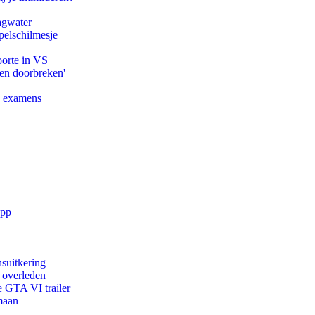
agwater
pelschilmesje
oorte in VS
pen doorbreken'
e examens
app
suitkering
d overleden
e GTA VI trailer
maan