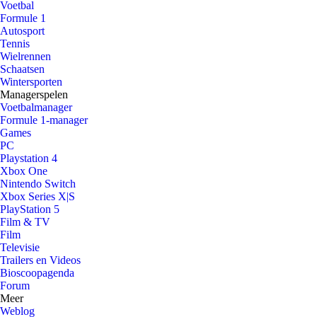
Voetbal
Formule 1
Autosport
Tennis
Wielrennen
Schaatsen
Wintersporten
Managerspelen
Voetbalmanager
Formule 1-manager
Games
PC
Playstation 4
Xbox One
Nintendo Switch
Xbox Series X|S
PlayStation 5
Film & TV
Film
Televisie
Trailers en Videos
Bioscoopagenda
Forum
Meer
Weblog