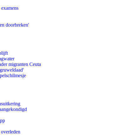
e examens
pen doorbreken'
ijft
agwater
onder migranten Ceuta
'gruweldaad'
pelschilmesje
suitkering
g aangekondigd
app
d overleden