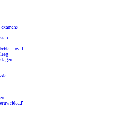
e examens
maan
bride aanval
 leeg
tslagen
ssie
eem
'gruweldaad'