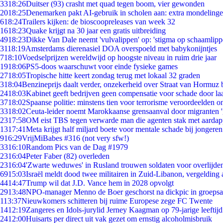
33
18:26
Duitser (93) crasht met quad tegen boom, vier gewonden
20
18:25
Denemarken pakt AI-gebruik in scholen aan: extra mondeling
6
18:24
Trailers kijken: de bioscoopreleases van week 32
16
18:23
Quake krijgt na 30 jaar een gratis uitbreiding
49
18:23
Dikke Van Dale neemt 'vulvalippen' op: 'stigma op schaamlip
31
18:19
Amsterdams dierenasiel DOA overspoeld met babykonijntjes
7
18:10
Voedselprijzen wereldwijd op hoogste niveau in ruim drie jaar
19
18:06
PS5-doos waarschuwt voor einde fysieke games
27
18:05
Tropische hitte keert zondag terug met lokaal 32 graden
3
18:04
Benzineprijs daalt verder, onzekerheid over Straat van Hormuz bl
24
18:03
Kabinet geeft bedrijven geen compensatie voor schade door la
37
18:02
Spaanse politie: minstens tien voor terrorisme veroordeelden 
33
18:02
Ceuta-leider noemt Marokkaanse grensaanval door migranten 
23
17:58
OM eist TBS tegen verwarde man die agenten stak met aardap
13
17:41
Meta krijgt half miljard boete voor mentale schade bij jongeren
9
16:29
VrijMiBabes #316 (not very sfw!)
33
16:10
Random Pics van de Dag #1979
23
16:04
Peter Faber (82) overleden
23
16:04
'Zwarte weduwes' in Rusland trouwen soldaten voor overlijden
69
15:03
Israël meldt dood twee militairen in Zuid-Libanon, vergeldin
44
14:47
Trump wil dat J.D. Vance hem in 2028 opvolgt
29
13:48
NPO-manager Menno de Boer geschorst na dickpic in groeps
1
13:37
Nieuwkomers schitteren bij ruime Europese zege FC Twente
14
12:19
Zangeres en Idols-jurylid Jerney Kaagman op 79-jarige leeftij
24
12:00
Huisarts per direct uit vak gezet om ernstig alcoholmisbruik