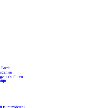
n Breda
igranten
ngemerkt filmen
ijft
j je intimideren?