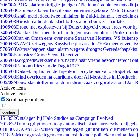
3
06/08
XBOX platform krijgt zijn eigen "Platinum" achievements dit ja
12
06/08
Capibara's lopen Braziliaans parlementsgebouw Mato Grosso 
69
06/08
Israël meldt dood twee militairen in Zuid-Libanon, vergeldin
15
06/08
Hiroshima herdenkt slachtoffers atoombom, 81 jaar later
19
06/08
Drone met explosieven bij Duits vliegveld voedt vrees voor hy
34
06/08
Wakker Dier dient klacht in tegen insectenfabriek Protix om 
22
06/08
Iran en Oman eens over route Straat van Hormuz, VS buitensp
26
06/08
NAVO zet wegens Russische provocatie 250% meer gevechtsvl
57
06/08
Waterschappen slaan alarm wegens droogte: Gereedschapskist
1
06/08
Forensics: Crime Scene Detective
23
06/08
Zorgmedewerkster die 's nachts haar vriend bezocht terecht on
37
06/08
Random Pics van de Dag #1977
18
05/08
Datalek bij Bol en de Bijenkorf na cyberaanval op logistiek pa
34
05/08
Kind overleden na aanrijding door AH-bestelbus in Dordrecht
6
05/08
Nieuw slachtoffer in kindermisbruikzaak zorgprofessional Jan B
Actieve items
Actieve items
Scrollbar gebruiken
opslaan
15
18:32
Ontslagen bij Halo Studios na Campaign Evolved
30
18:32
Trump grijpt weer in op automatisch staatsburgerschap bij geb
6
18:30
CDA en D66 willen ingrijpen tegen 'gluurbrillen' die mensen o
31
18:28
Meer agressie tegen een andersluidende politieke mening, laat ji