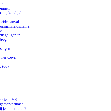
ar
binnen
g aangekondigd
bride aanval
duurzaamheidsclaims
el
iegtuigen in
 leeg
tslagen
rtner Ceva
. (66)
oorte in VS
ngemerkt filmen
j je intimideren?