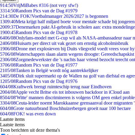
9
14:50
VrijMiBabes #316 (not very sfw!)
33
14:50
Random Pics van de Dag #1979
2
14:30
De FOK!Voetbalmanager 2026/2027 is begonnen
13
09:40
Meta krijgt half miljard boete voor mentale schade bij jongeren
20
09:37
Denemarken pakt AI-gebruik in scholen aan: extra mondeling
19
00:45
Random Pics van de Dag #1978
64
06/08
Onlyfans-model met G-cup wil als NASA-ambassadeur naar 
24
06/08
Huisarts per direct uit vak gezet om ernstig alcoholmisbruik
19
06/08
Drone met explosieven bij Duits vliegveld voedt vrees voor hy
57
06/08
Waterschappen slaan alarm wegens droogte: Gereedschapskist
23
06/08
Zorgmedewerkster die 's nachts haar vriend bezocht terecht on
37
06/08
Random Pics van de Dag #1977
21
05/08
Tanken in België wordt nóg aantrekkelijker
34
05/08
Dirk sluit supermarkt op de Wallen na golf van diefstal en agre
12
05/08
Random Pics van de Dag #1976
6
04/08
Kraftwerk brengt ruimteschip terug naar Eindhoven
20
04/08
Apple vecht Britse eis tot inbouwen backdoor in iCloud aan
85
04/08
'Witte' mannen discrimineren is volgens OM geen enkel probl
33
04/08
Ceuta-leider noemt Marokkaanse grensaanval door migranten 
6
04/08
Grote natuurbrand Boschhuizerbergen groeit naar 100 hectare
6
04/08
FOK! was even down
Laatste items
Laatste items
Toon berichten uit deze thema's