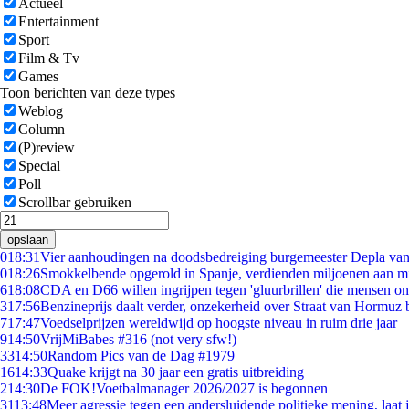
Actueel
Entertainment
Sport
Film & Tv
Games
Toon berichten van deze types
Weblog
Column
(P)review
Special
Poll
Scrollbar gebruiken
opslaan
0
18:31
Vier aanhoudingen na doodsbedreiging burgemeester Depla va
0
18:26
Smokkelbende opgerold in Spanje, verdienden miljoenen aan m
6
18:08
CDA en D66 willen ingrijpen tegen 'gluurbrillen' die mensen o
3
17:56
Benzineprijs daalt verder, onzekerheid over Straat van Hormuz bl
7
17:47
Voedselprijzen wereldwijd op hoogste niveau in ruim drie jaar
9
14:50
VrijMiBabes #316 (not very sfw!)
33
14:50
Random Pics van de Dag #1979
16
14:33
Quake krijgt na 30 jaar een gratis uitbreiding
2
14:30
De FOK!Voetbalmanager 2026/2027 is begonnen
31
13:48
Meer agressie tegen een andersluidende politieke mening, laat ji