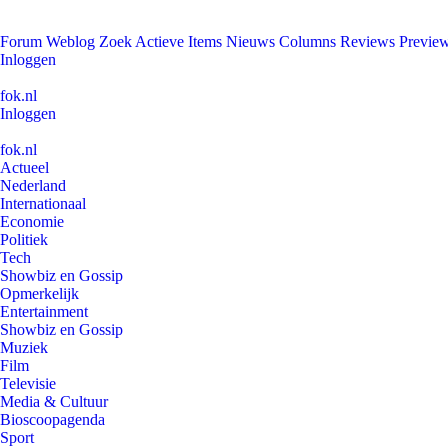
Forum
Weblog
Zoek
Actieve Items
Nieuws
Columns
Reviews
Previe
Inloggen
fok.nl
Inloggen
fok.nl
Actueel
Nederland
Internationaal
Economie
Politiek
Tech
Showbiz en Gossip
Opmerkelijk
Entertainment
Showbiz en Gossip
Muziek
Film
Televisie
Media & Cultuur
Bioscoopagenda
Sport