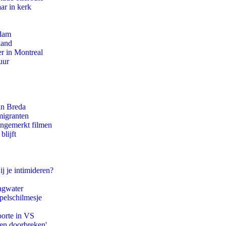
ar in kerk
rdam
land
r in Montreal
uur
an Breda
migranten
ongemerkt filmen
blijft
ij je intimideren?
agwater
pelschilmesje
oorte in VS
pen doorbreken'