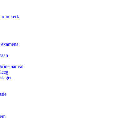
ar in kerk
e examens
maan
bride aanval
 leeg
tslagen
ssie
eem