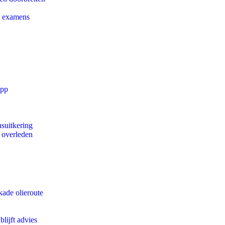
e examens
app
suitkering
d overleden
kade olieroute
lijft advies