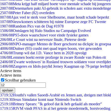
16
07/08
Meta krijgt half miljard boete voor mentale schade bij jongeren
20
07/08
Denemarken pakt AI-gebruik in scholen aan: extra mondeling
25
07/08
Peter Faber (82) overleden
0
07/08
Ajax veel te sterk voor Shelbourne, maar houdt schade beperkt
1
07/08
Nieuwkomers schitteren bij ruime Europese zege FC Twente
19
07/08
Random Pics van de Dag #1978
15
06/08
Ontslagen bij Halo Studios na Campaign Evolved
19
06/08
PS5-doos waarschuwt voor einde fysieke games
2
06/08
Le Court wint na nerveuze finale, Pieterse derde
29
06/08
NPO-manager Menno de Boer geschorst na dickpic in groeps
40
06/08
Duitser (93) crasht met quad tegen boom, vier gewonden
47
06/08
Trump wil dat J.D. Vance hem in 2028 opvolgt
1
06/08
Lemmen boekt eerste profzege in zware Ronde van Polen-rit
24
06/08
'Zwarte weduwes' in Rusland trouwen soldaten voor overlijden
14
06/08
Zangeres en Idols-jurylid Jerney Kaagman op 79-jarige leeftij
Actieve items
Actieve items
Scrollbar gebruiken
opslaan
37
19:32
Houthi's vallen Saoedi-Arabië en Jemen aan, dreigen met blok
12
19:30
Jesus Simulator komt naar Nintendo Switch
25
19:18
Britney Spears: "Ik geloof dat ik heb gefaald als moeder"
17
19:15
RIVM vindt PFAS in al het geteste moedermelk, borstvoeding b