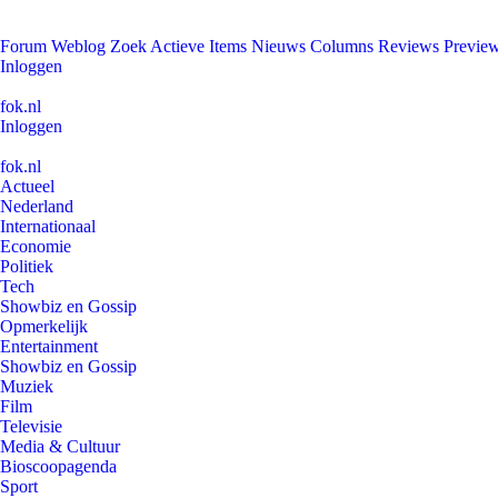
Forum
Weblog
Zoek
Actieve Items
Nieuws
Columns
Reviews
Previe
Inloggen
fok.nl
Inloggen
fok.nl
Actueel
Nederland
Internationaal
Economie
Politiek
Tech
Showbiz en Gossip
Opmerkelijk
Entertainment
Showbiz en Gossip
Muziek
Film
Televisie
Media & Cultuur
Bioscoopagenda
Sport