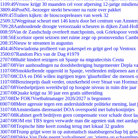
11
09:49
Vrouw krijgt 30 maanden cel voor afpersing 12-jarige misdiena
38
09:46
PostNL-bezorger steekt bewoner na ruzie over pakket
6
09:45
Trailers kijken: de bioscoopreleases van week 32
25
09:32
Wegpiraat scheurt met 146 km/u door het centrum van Amste
7
09:28
Aanhoudende droogte veroorzaakt scheuren in dijken Zuid-Hol
0
08:59
Van de Zandschulp overleeft matchpoints, ook Griekspoor verde
1
08:56
Excelsior opent seizoen met ruime zege op promovendus Camb
2
08:35
Nieuw te streamen in augustus
4
04:46
Niewiadoma profiteert van pokerspel en grijpt geel op Ventoux
35
00:07
Random Pics van de Dag #1979
27
07/08
Italië hindert reizigers uit Spanje na migratiecrisis Ceuta
24
07/08
Vier aanhoudingen na doodsbedreiging burgemeester Depla v
11
07/08
Smokkelbende opgerold in Spanje, verdienden miljoenen aan 
37
07/08
CDA en D66 willen ingrijpen tegen 'gluurbrillen' die mensen 
11
07/08
Benzineprijs daalt verder, onzekerheid over Straat van Hormuz 
42
07/08
Voedselprijzen wereldwijd op hoogste niveau in ruim drie jaar
23
07/08
Quake krijgt na 30 jaar een gratis uitbreiding
2
07/08
De FOK!Voetbalmanager 2026/2027 is begonnen
69
07/08
Meer agressie tegen een andersluidende politieke mening, laat j
31
07/08
Amsterdams dierenasiel DOA overspoeld met babykonijntjes
29
07/08
Kabinet geeft bedrijven geen compensatie voor schade door la
24
07/08
OM eist TBS tegen verwarde man die agenten stak met aardap
30
07/08
Tropische hitte keert zondag terug met lokaal 32 graden
30
07/08
Trump grijpt weer in op automatisch staatsburgerschap bij geb
56
07/08
Dikke Van Dale neemt 'vulvalippen' op: 'stigma op schaamlip