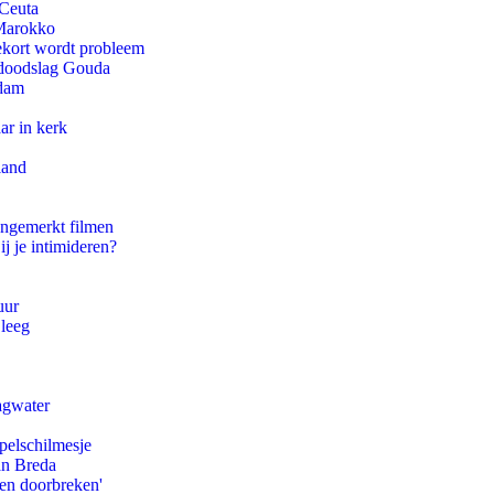
 Ceuta
 Marokko
ekort wordt probleem
r doodslag Gouda
rdam
ar in kerk
land
ongemerkt filmen
ij je intimideren?
uur
 leeg
agwater
pelschilmesje
an Breda
pen doorbreken'