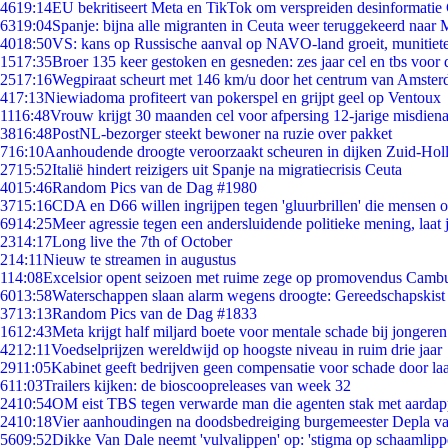
46
19:14
EU bekritiseert Meta en TikTok om verspreiden desinformatie
63
19:04
Spanje: bijna alle migranten in Ceuta weer teruggekeerd naar
40
18:50
VS: kans op Russische aanval op NAVO-land groeit, munitiet
15
17:35
Broer 135 keer gestoken en gesneden: zes jaar cel en tbs voo
25
17:16
Wegpiraat scheurt met 146 km/u door het centrum van Amste
4
17:13
Niewiadoma profiteert van pokerspel en grijpt geel op Ventoux
11
16:48
Vrouw krijgt 30 maanden cel voor afpersing 12-jarige misdiena
38
16:48
PostNL-bezorger steekt bewoner na ruzie over pakket
7
16:10
Aanhoudende droogte veroorzaakt scheuren in dijken Zuid-Hol
27
15:52
Italië hindert reizigers uit Spanje na migratiecrisis Ceuta
40
15:46
Random Pics van de Dag #1980
37
15:16
CDA en D66 willen ingrijpen tegen 'gluurbrillen' die mensen 
69
14:25
Meer agressie tegen een andersluidende politieke mening, laat j
23
14:17
Long live the 7th of October
2
14:11
Nieuw te streamen in augustus
1
14:08
Excelsior opent seizoen met ruime zege op promovendus Camb
60
13:58
Waterschappen slaan alarm wegens droogte: Gereedschapskist
37
13:13
Random Pics van de Dag #1833
16
12:43
Meta krijgt half miljard boete voor mentale schade bij jongeren
42
12:11
Voedselprijzen wereldwijd op hoogste niveau in ruim drie jaar
29
11:05
Kabinet geeft bedrijven geen compensatie voor schade door la
6
11:03
Trailers kijken: de bioscoopreleases van week 32
24
10:54
OM eist TBS tegen verwarde man die agenten stak met aardap
24
10:18
Vier aanhoudingen na doodsbedreiging burgemeester Depla v
56
09:52
Dikke Van Dale neemt 'vulvalippen' op: 'stigma op schaamlip