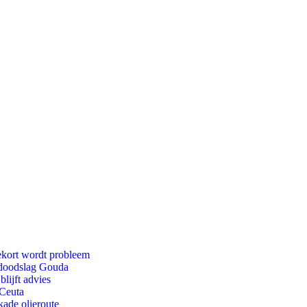
ekort wordt probleem
r doodslag Gouda
lijft advies
 Ceuta
kade olieroute