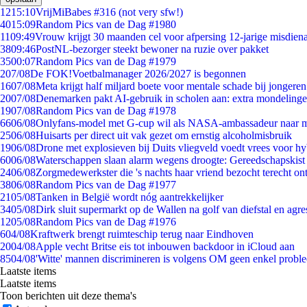
12
15:10
VrijMiBabes #316 (not very sfw!)
40
15:09
Random Pics van de Dag #1980
11
09:49
Vrouw krijgt 30 maanden cel voor afpersing 12-jarige misdiena
38
09:46
PostNL-bezorger steekt bewoner na ruzie over pakket
35
00:07
Random Pics van de Dag #1979
2
07/08
De FOK!Voetbalmanager 2026/2027 is begonnen
16
07/08
Meta krijgt half miljard boete voor mentale schade bij jongeren
20
07/08
Denemarken pakt AI-gebruik in scholen aan: extra mondeling
19
07/08
Random Pics van de Dag #1978
66
06/08
Onlyfans-model met G-cup wil als NASA-ambassadeur naar 
25
06/08
Huisarts per direct uit vak gezet om ernstig alcoholmisbruik
19
06/08
Drone met explosieven bij Duits vliegveld voedt vrees voor hy
60
06/08
Waterschappen slaan alarm wegens droogte: Gereedschapskist
24
06/08
Zorgmedewerkster die 's nachts haar vriend bezocht terecht on
38
06/08
Random Pics van de Dag #1977
21
05/08
Tanken in België wordt nóg aantrekkelijker
34
05/08
Dirk sluit supermarkt op de Wallen na golf van diefstal en agre
12
05/08
Random Pics van de Dag #1976
6
04/08
Kraftwerk brengt ruimteschip terug naar Eindhoven
20
04/08
Apple vecht Britse eis tot inbouwen backdoor in iCloud aan
85
04/08
'Witte' mannen discrimineren is volgens OM geen enkel probl
Laatste items
Laatste items
Toon berichten uit deze thema's