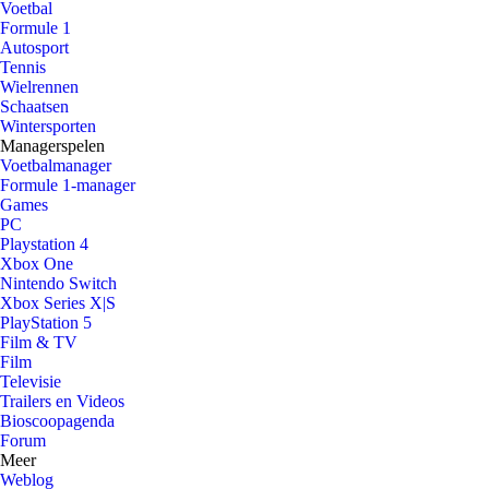
Voetbal
Formule 1
Autosport
Tennis
Wielrennen
Schaatsen
Wintersporten
Managerspelen
Voetbalmanager
Formule 1-manager
Games
PC
Playstation 4
Xbox One
Nintendo Switch
Xbox Series X|S
PlayStation 5
Film & TV
Film
Televisie
Trailers en Videos
Bioscoopagenda
Forum
Meer
Weblog