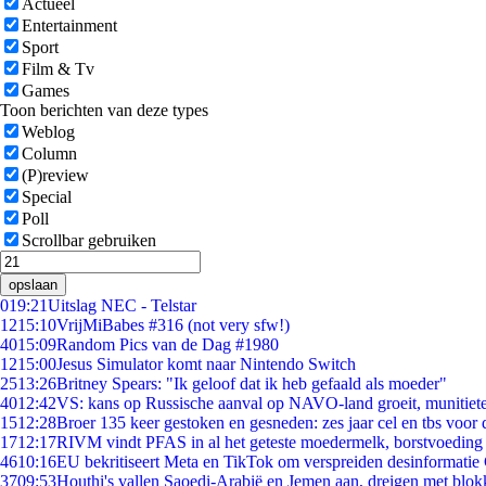
Actueel
Entertainment
Sport
Film & Tv
Games
Toon berichten van deze types
Weblog
Column
(P)review
Special
Poll
Scrollbar gebruiken
opslaan
0
19:21
Uitslag NEC - Telstar
12
15:10
VrijMiBabes #316 (not very sfw!)
40
15:09
Random Pics van de Dag #1980
12
15:00
Jesus Simulator komt naar Nintendo Switch
25
13:26
Britney Spears: "Ik geloof dat ik heb gefaald als moeder"
40
12:42
VS: kans op Russische aanval op NAVO-land groeit, munitiet
15
12:28
Broer 135 keer gestoken en gesneden: zes jaar cel en tbs voo
17
12:17
RIVM vindt PFAS in al het geteste moedermelk, borstvoeding b
46
10:16
EU bekritiseert Meta en TikTok om verspreiden desinformatie
37
09:53
Houthi's vallen Saoedi-Arabië en Jemen aan, dreigen met blok