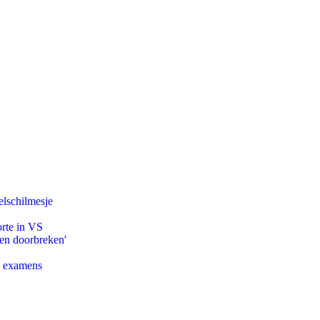
lschilmesje
orte in VS
pen doorbreken'
e examens