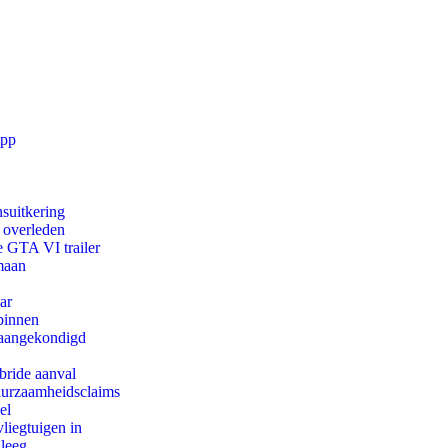
app
suitkering
d overleden
e GTA VI trailer
maan
ar
binnen
g aangekondigd
bride aanval
duurzaamheidsclaims
el
iegtuigen in
 leeg