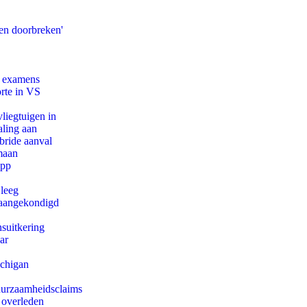
en doorbreken'
e examens
orte in VS
iegtuigen in
aling aan
bride aanval
maan
app
 leeg
g aangekondigd
suitkering
ar
ichigan
duurzaamheidsclaims
 overleden