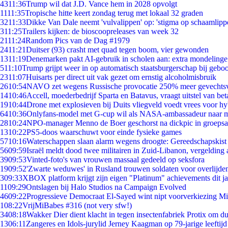
43
11:36
Trump wil dat J.D. Vance hem in 2028 opvolgt
11
11:35
Tropische hitte keert zondag terug met lokaal 32 graden
32
11:33
Dikke Van Dale neemt 'vulvalippen' op: 'stigma op schaamlipp
3
11:25
Trailers kijken: de bioscoopreleases van week 32
21
11:24
Random Pics van de Dag #1979
24
11:21
Duitser (93) crasht met quad tegen boom, vier gewonden
13
11:19
Denemarken pakt AI-gebruik in scholen aan: extra mondeling
5
11:10
Trump grijpt weer in op automatisch staatsburgerschap bij gebo
23
11:07
Huisarts per direct uit vak gezet om ernstig alcoholmisbruik
26
10:54
NAVO zet wegens Russische provocatie 250% meer gevechtsvl
14
10:46
Accell, moederbedrijf Sparta en Batavus, vraagt uitstel van bet
19
10:44
Drone met explosieven bij Duits vliegveld voedt vrees voor hy
64
10:36
Onlyfans-model met G-cup wil als NASA-ambassadeur naar 
28
10:24
NPO-manager Menno de Boer geschorst na dickpic in groeps
13
10:22
PS5-doos waarschuwt voor einde fysieke games
57
10:16
Waterschappen slaan alarm wegens droogte: Gereedschapskist
56
09:59
Israël meldt dood twee militairen in Zuid-Libanon, vergeldin
39
09:53
Vinted-foto's van vrouwen massaal gedeeld op seksfora
19
09:52
'Zwarte weduwes' in Rusland trouwen soldaten voor overlijden
3
09:33
XBOX platform krijgt zijn eigen "Platinum" achievements dit ja
11
09:29
Ontslagen bij Halo Studios na Campaign Evolved
46
09:22
Progressieve Democraat El-Sayed wint nipt voorverkiezing M
1
08:22
VrijMiBabes #316 (not very sfw!)
34
08:18
Wakker Dier dient klacht in tegen insectenfabriek Protix om 
13
06:11
Zangeres en Idols-jurylid Jerney Kaagman op 79-jarige leeftijd