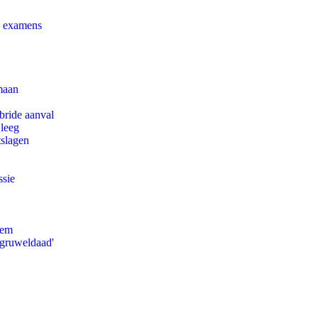
e examens
maan
bride aanval
 leeg
tslagen
ssie
eem
'gruweldaad'