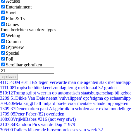
Actueel
Entertainment
Sport
Film & Tv
Games
Toon berichten van deze types
Weblog
Column
(P)review
Special
Poll
Scrollbar gebruiken
opslaan
4
11:14
OM eist TBS tegen verwarde man die agenten stak met aardappe
11
11:08
Tropische hitte keert zondag terug met lokaal 32 graden
5
10:12
Trump grijpt weer in op automatisch staatsburgerschap bij gebo
32
09:51
Dikke Van Dale neemt 'vulvalippen' op: 'stigma op schaamlip
7
09:40
Meta krijgt half miljard boete voor mentale schade bij jongeren
13
09:37
Denemarken pakt AI-gebruik in scholen aan: extra mondeling
17
09:05
Peter Faber (82) overleden
1
08:03
VrijMiBabes #316 (not very sfw!)
21
07:34
Random Pics van de Dag #1979
3
05:00
Trailers kijken: de bioscoopreleases van week 32