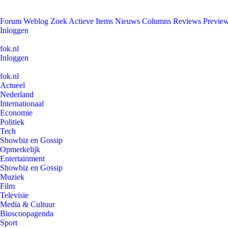
Forum
Weblog
Zoek
Actieve Items
Nieuws
Columns
Reviews
Previe
Inloggen
fok.nl
Inloggen
fok.nl
Actueel
Nederland
Internationaal
Economie
Politiek
Tech
Showbiz en Gossip
Opmerkelijk
Entertainment
Showbiz en Gossip
Muziek
Film
Televisie
Media & Cultuur
Bioscoopagenda
Sport