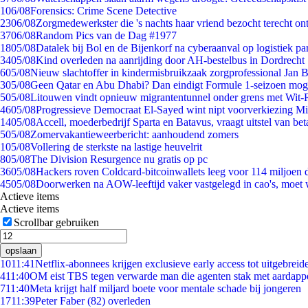
1
06/08
Forensics: Crime Scene Detective
23
06/08
Zorgmedewerkster die 's nachts haar vriend bezocht terecht on
37
06/08
Random Pics van de Dag #1977
18
05/08
Datalek bij Bol en de Bijenkorf na cyberaanval op logistiek pa
34
05/08
Kind overleden na aanrijding door AH-bestelbus in Dordrecht
6
05/08
Nieuw slachtoffer in kindermisbruikzaak zorgprofessional Jan B
3
05/08
Geen Qatar en Abu Dhabi? Dan eindigt Formule 1-seizoen moge
5
05/08
Litouwen vindt opnieuw migrantentunnel onder grens met Wit-
46
05/08
Progressieve Democraat El-Sayed wint nipt voorverkiezing M
14
05/08
Accell, moederbedrijf Sparta en Batavus, vraagt uitstel van bet
5
05/08
Zomervakantieweerbericht: aanhoudend zomers
1
05/08
Vollering de sterkste na lastige heuvelrit
8
05/08
The Division Resurgence nu gratis op pc
36
05/08
Hackers roven Coldcard-bitcoinwallets leeg voor 114 miljoen d
45
05/08
Doorwerken na AOW-leeftijd vaker vastgelegd in cao's, moet
Actieve items
Actieve items
Scrollbar gebruiken
opslaan
10
11:41
Netflix-abonnees krijgen exclusieve early access tot uitgebreid
4
11:40
OM eist TBS tegen verwarde man die agenten stak met aardappe
7
11:40
Meta krijgt half miljard boete voor mentale schade bij jongeren
17
11:39
Peter Faber (82) overleden