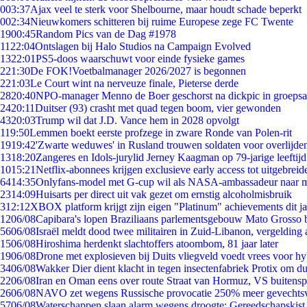
0
03:37
Ajax veel te sterk voor Shelbourne, maar houdt schade beperkt
0
02:34
Nieuwkomers schitteren bij ruime Europese zege FC Twente
19
00:45
Random Pics van de Dag #1978
11
22:04
Ontslagen bij Halo Studios na Campaign Evolved
13
22:01
PS5-doos waarschuwt voor einde fysieke games
2
21:30
De FOK!Voetbalmanager 2026/2027 is begonnen
2
21:03
Le Court wint na nerveuze finale, Pieterse derde
28
20:40
NPO-manager Menno de Boer geschorst na dickpic in groeps
24
20:11
Duitser (93) crasht met quad tegen boom, vier gewonden
43
20:03
Trump wil dat J.D. Vance hem in 2028 opvolgt
1
19:50
Lemmen boekt eerste profzege in zware Ronde van Polen-rit
19
19:42
'Zwarte weduwes' in Rusland trouwen soldaten voor overlijden
13
18:20
Zangeres en Idols-jurylid Jerney Kaagman op 79-jarige leeftij
10
15:21
Netflix-abonnees krijgen exclusieve early access tot uitgebreid
64
14:35
Onlyfans-model met G-cup wil als NASA-ambassadeur naar 
23
14:09
Huisarts per direct uit vak gezet om ernstig alcoholmisbruik
3
12:12
XBOX platform krijgt zijn eigen "Platinum" achievements dit ja
12
06/08
Capibara's lopen Braziliaans parlementsgebouw Mato Grosso 
56
06/08
Israël meldt dood twee militairen in Zuid-Libanon, vergeldin
15
06/08
Hiroshima herdenkt slachtoffers atoombom, 81 jaar later
19
06/08
Drone met explosieven bij Duits vliegveld voedt vrees voor hy
34
06/08
Wakker Dier dient klacht in tegen insectenfabriek Protix om 
22
06/08
Iran en Oman eens over route Straat van Hormuz, VS buitensp
26
06/08
NAVO zet wegens Russische provocatie 250% meer gevechtsvl
57
06/08
Waterschappen slaan alarm wegens droogte: Gereedschapskist