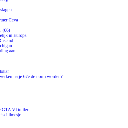
tslagen
rtner Ceva
. (66)
lijk in Europa
Rusland
ichigan
aling aan
ollar
 werken na je 67e de norm worden?
e GTA VI trailer
lschilmesje