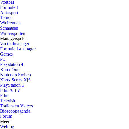
Voetbal
Formule 1
Autosport
Tennis
Wielrennen
Schaatsen
Wintersporten
Managerspelen
Voetbalmanager
Formule 1-manager
Games
PC
Playstation 4
Xbox One
Nintendo Switch
Xbox Series X|S
PlayStation 5
Film & TV
Film
Televisie
Trailers en Videos
Bioscoopagenda
Forum
Meer
Weblog