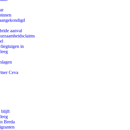
ar
binnen
g aangekondigd
bride aanval
duurzaamheidsclaims
el
iegtuigen in
 leeg
tslagen
rtner Ceva
blijft
 leeg
an Breda
igranten