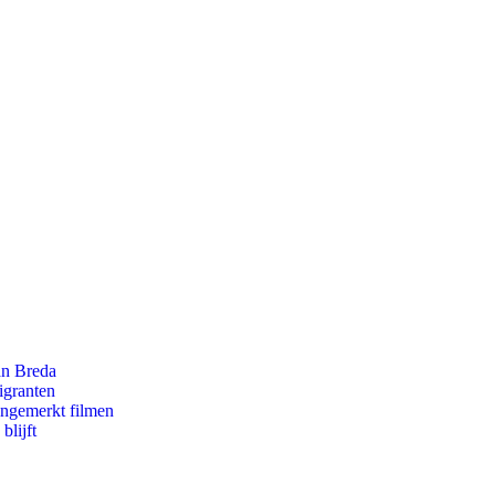
an Breda
igranten
ongemerkt filmen
blijft