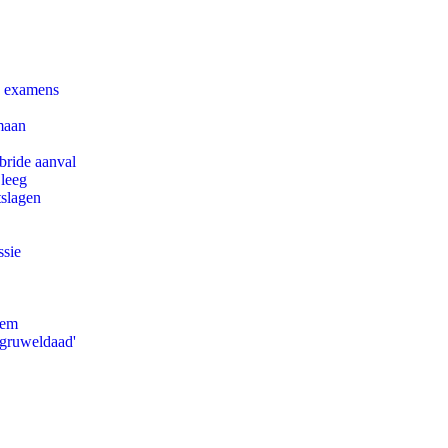
e examens
maan
bride aanval
 leeg
tslagen
ssie
eem
'gruweldaad'