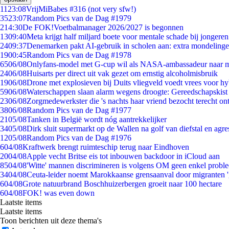
11
23:08
VrijMiBabes #316 (not very sfw!)
35
23:07
Random Pics van de Dag #1979
2
14:30
De FOK!Voetbalmanager 2026/2027 is begonnen
13
09:40
Meta krijgt half miljard boete voor mentale schade bij jongeren
24
09:37
Denemarken pakt AI-gebruik in scholen aan: extra mondeling
19
00:45
Random Pics van de Dag #1978
65
06/08
Onlyfans-model met G-cup wil als NASA-ambassadeur naar 
24
06/08
Huisarts per direct uit vak gezet om ernstig alcoholmisbruik
19
06/08
Drone met explosieven bij Duits vliegveld voedt vrees voor hy
59
06/08
Waterschappen slaan alarm wegens droogte: Gereedschapskist
23
06/08
Zorgmedewerkster die 's nachts haar vriend bezocht terecht on
38
06/08
Random Pics van de Dag #1977
21
05/08
Tanken in België wordt nóg aantrekkelijker
34
05/08
Dirk sluit supermarkt op de Wallen na golf van diefstal en agre
12
05/08
Random Pics van de Dag #1976
6
04/08
Kraftwerk brengt ruimteschip terug naar Eindhoven
20
04/08
Apple vecht Britse eis tot inbouwen backdoor in iCloud aan
85
04/08
'Witte' mannen discrimineren is volgens OM geen enkel probl
34
04/08
Ceuta-leider noemt Marokkaanse grensaanval door migranten 
6
04/08
Grote natuurbrand Boschhuizerbergen groeit naar 100 hectare
6
04/08
FOK! was even down
Laatste items
Laatste items
Toon berichten uit deze thema's