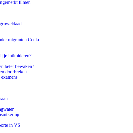
ongemerkt filmen
'gruweldaad'
onder migranten Ceuta
ij je intimideren?
en beter bewaken?
pen doorbreken'
e examens
maan
agwater
suitkering
oorte in VS