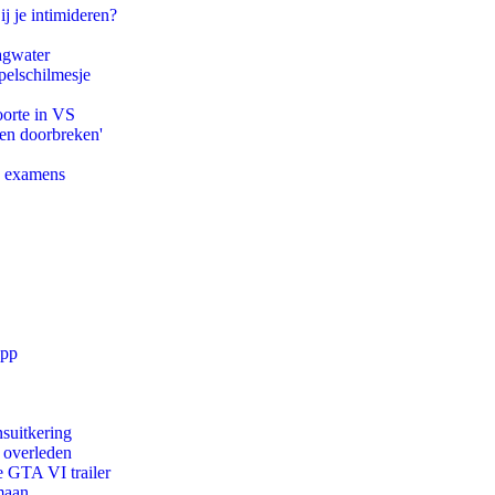
ij je intimideren?
agwater
pelschilmesje
oorte in VS
pen doorbreken'
e examens
app
suitkering
d overleden
e GTA VI trailer
maan