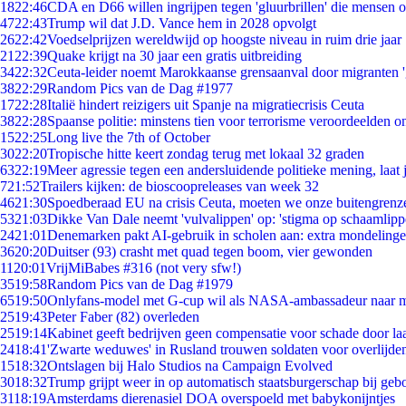
18
22:46
CDA en D66 willen ingrijpen tegen 'gluurbrillen' die mensen 
47
22:43
Trump wil dat J.D. Vance hem in 2028 opvolgt
26
22:42
Voedselprijzen wereldwijd op hoogste niveau in ruim drie jaar
21
22:39
Quake krijgt na 30 jaar een gratis uitbreiding
34
22:32
Ceuta-leider noemt Marokkaanse grensaanval door migranten 
38
22:29
Random Pics van de Dag #1977
17
22:28
Italië hindert reizigers uit Spanje na migratiecrisis Ceuta
38
22:28
Spaanse politie: minstens tien voor terrorisme veroordeelden 
15
22:25
Long live the 7th of October
30
22:20
Tropische hitte keert zondag terug met lokaal 32 graden
63
22:19
Meer agressie tegen een andersluidende politieke mening, laat j
7
21:52
Trailers kijken: de bioscoopreleases van week 32
46
21:30
Spoedberaad EU na crisis Ceuta, moeten we onze buitengrenz
53
21:03
Dikke Van Dale neemt 'vulvalippen' op: 'stigma op schaamlip
24
21:01
Denemarken pakt AI-gebruik in scholen aan: extra mondeling
36
20:20
Duitser (93) crasht met quad tegen boom, vier gewonden
11
20:01
VrijMiBabes #316 (not very sfw!)
35
19:58
Random Pics van de Dag #1979
65
19:50
Onlyfans-model met G-cup wil als NASA-ambassadeur naar 
25
19:43
Peter Faber (82) overleden
25
19:14
Kabinet geeft bedrijven geen compensatie voor schade door la
24
18:41
'Zwarte weduwes' in Rusland trouwen soldaten voor overlijden
15
18:32
Ontslagen bij Halo Studios na Campaign Evolved
30
18:32
Trump grijpt weer in op automatisch staatsburgerschap bij geb
31
18:19
Amsterdams dierenasiel DOA overspoeld met babykonijntjes