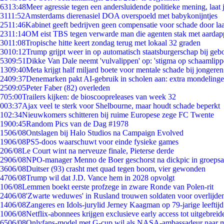
63
13:48
Meer agressie tegen een andersluidende politieke mening, laat j
31
11:52
Amsterdams dierenasiel DOA overspoeld met babykonijntjes
25
11:46
Kabinet geeft bedrijven geen compensatie voor schade door la
23
11:14
OM eist TBS tegen verwarde man die agenten stak met aardap
30
11:08
Tropische hitte keert zondag terug met lokaal 32 graden
30
10:12
Trump grijpt weer in op automatisch staatsburgerschap bij geb
53
09:51
Dikke Van Dale neemt 'vulvalippen' op: 'stigma op schaamlip
13
09:40
Meta krijgt half miljard boete voor mentale schade bij jongeren
24
09:37
Denemarken pakt AI-gebruik in scholen aan: extra mondeling
25
09:05
Peter Faber (82) overleden
7
05:00
Trailers kijken: de bioscoopreleases van week 32
0
03:37
Ajax veel te sterk voor Shelbourne, maar houdt schade beperkt
1
02:34
Nieuwkomers schitteren bij ruime Europese zege FC Twente
19
00:45
Random Pics van de Dag #1978
15
06/08
Ontslagen bij Halo Studios na Campaign Evolved
19
06/08
PS5-doos waarschuwt voor einde fysieke games
2
06/08
Le Court wint na nerveuze finale, Pieterse derde
29
06/08
NPO-manager Menno de Boer geschorst na dickpic in groeps
36
06/08
Duitser (93) crasht met quad tegen boom, vier gewonden
47
06/08
Trump wil dat J.D. Vance hem in 2028 opvolgt
1
06/08
Lemmen boekt eerste profzege in zware Ronde van Polen-rit
24
06/08
'Zwarte weduwes' in Rusland trouwen soldaten voor overlijden
14
06/08
Zangeres en Idols-jurylid Jerney Kaagman op 79-jarige leeftij
10
06/08
Netflix-abonnees krijgen exclusieve early access tot uitgebreid
65
06/08
Onlyfans-model met G-cup wil als NASA-ambassadeur naar 