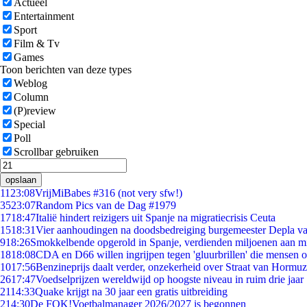
Actueel
Entertainment
Sport
Film & Tv
Games
Toon berichten van deze types
Weblog
Column
(P)review
Special
Poll
Scrollbar gebruiken
opslaan
11
23:08
VrijMiBabes #316 (not very sfw!)
35
23:07
Random Pics van de Dag #1979
17
18:47
Italië hindert reizigers uit Spanje na migratiecrisis Ceuta
15
18:31
Vier aanhoudingen na doodsbedreiging burgemeester Depla v
9
18:26
Smokkelbende opgerold in Spanje, verdienden miljoenen aan m
18
18:08
CDA en D66 willen ingrijpen tegen 'gluurbrillen' die mensen 
10
17:56
Benzineprijs daalt verder, onzekerheid over Straat van Hormuz 
26
17:47
Voedselprijzen wereldwijd op hoogste niveau in ruim drie jaar
21
14:33
Quake krijgt na 30 jaar een gratis uitbreiding
2
14:30
De FOK!Voetbalmanager 2026/2027 is begonnen