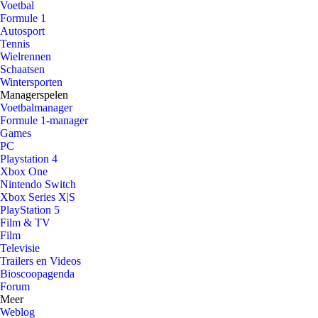
Voetbal
Formule 1
Autosport
Tennis
Wielrennen
Schaatsen
Wintersporten
Managerspelen
Voetbalmanager
Formule 1-manager
Games
PC
Playstation 4
Xbox One
Nintendo Switch
Xbox Series X|S
PlayStation 5
Film & TV
Film
Televisie
Trailers en Videos
Bioscoopagenda
Forum
Meer
Weblog