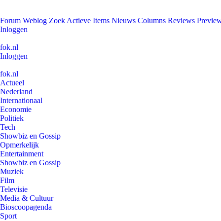
Forum
Weblog
Zoek
Actieve Items
Nieuws
Columns
Reviews
Previe
Inloggen
fok.nl
Inloggen
fok.nl
Actueel
Nederland
Internationaal
Economie
Politiek
Tech
Showbiz en Gossip
Opmerkelijk
Entertainment
Showbiz en Gossip
Muziek
Film
Televisie
Media & Cultuur
Bioscoopagenda
Sport