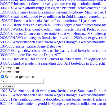
24
06/08
Huisarts per direct uit vak gezet om ernstig alcoholmisbruik
3
06/08
XBOX platform krijgt zijn eigen "Platinum" achievements dit ja
12
06/08
Capibara's lopen Braziliaans parlementsgebouw Mato Grosso 
69
06/08
Israël meldt dood twee militairen in Zuid-Libanon, vergeldin
15
06/08
Hiroshima herdenkt slachtoffers atoombom, 81 jaar later
19
06/08
Drone met explosieven bij Duits vliegveld voedt vrees voor hy
34
06/08
Wakker Dier dient klacht in tegen insectenfabriek Protix om 
22
06/08
Iran en Oman eens over route Straat van Hormuz, VS buitensp
26
06/08
NAVO zet wegens Russische provocatie 250% meer gevechtsvl
59
06/08
Waterschappen slaan alarm wegens droogte: Gereedschapskist
1
06/08
Forensics: Crime Scene Detective
23
06/08
Zorgmedewerkster die 's nachts haar vriend bezocht terecht on
38
06/08
Random Pics van de Dag #1977
18
05/08
Datalek bij Bol en de Bijenkorf na cyberaanval op logistiek pa
34
05/08
Kind overleden na aanrijding door AH-bestelbus in Dordrecht
Actieve items
Actieve items
Scrollbar gebruiken
opslaan
10
22:54
Benzineprijs daalt verder, onzekerheid over Straat van Hormuz 
59
22:53
Waterschappen slaan alarm wegens droogte: Gereedschapskist
15
22:51
Vier aanhoudingen na doodsbedreiging burgemeester Depla v
9
22:49
Smokkelbende opgerold in Spanje, verdienden miljoenen aan m