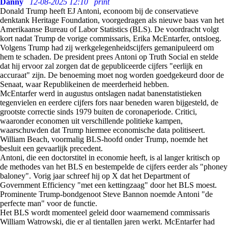
Danny
12-08-2025 12:10
print
Donald Trump heeft EJ Antoni, econoom bij de conservatieve
denktank Heritage Foundation, voorgedragen als nieuwe baas van het
Amerikaanse Bureau of Labor Statistics (BLS). De voordracht volgt
kort nadat Trump de vorige commissaris, Erika McEntarfer, ontsloeg.
Volgens Trump had zij werkgelegenheidscijfers gemanipuleerd om
hem te schaden. De president prees Antoni op Truth Social en stelde
dat hij ervoor zal zorgen dat de gepubliceerde cijfers "eerlijk en
accuraat" zijn. De benoeming moet nog worden goedgekeurd door de
Senaat, waar Republikeinen de meerderheid hebben.
McEntarfer werd in augustus ontslagen nadat banenstatistieken
tegenvielen en eerdere cijfers fors naar beneden waren bijgesteld, de
grootste correctie sinds 1979 buiten de coronaperiode. Critici,
waaronder economen uit verschillende politieke kampen,
waarschuwden dat Trump hiermee economische data politiseert.
William Beach, voormalig BLS-hoofd onder Trump, noemde het
besluit een gevaarlijk precedent.
Antoni, die een doctorstitel in economie heeft, is al langer kritisch op
de methodes van het BLS en bestempelde de cijfers eerder als "phoney
baloney". Vorig jaar schreef hij op X dat het Department of
Government Efficiency "met een kettingzaag" door het BLS moest.
Prominente Trump-bondgenoot Steve Bannon noemde Antoni "de
perfecte man" voor de functie.
Het BLS wordt momenteel geleid door waarnemend commissaris
William Watrowski, die er al tientallen jaren werkt. McEntarfer had