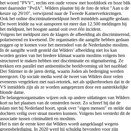
het woord "PVV", rechts een oude vrouw met hoofddoek en boze blik
met daaronder "PvdA". Wilders plaatste bij de foto de tekst "Aan u de
keuze op 29/10", verwijzend naar de Tweede Kamerverkiezingen.
Ook het online discriminatiemeldpunt heeft inmiddels aangifte gedaan.
De tweet leidde na wat aansporen tot meer dan 12.500 meldingen bij
het meldpunt, het hoogste aantal ooit over één incident.
Volgens het meldpunt zien de klagers de afbeelding als discriminerend,
polariserend en kwetsend. De organisaties die aangifte hebben gedaan
zeggen op te komen voor het merendeel van de Nederlandse moslims.
In de aangifte wordt gesteld dat Wilders’ afbeelding niet los kan
worden gezien van het bredere klimaat waarin moslims volgens hen
structureel te maken hebben met discriminatie en stigmatisering. Ze
trekken een parallel met antisemitische beeldvorming uit het naziblad
Der Stürmer in de jaren dertig, waarin Joden als bedreiging werden
neergezet. Op sociale media werd de tweet van Wilders door velen
eveneens vergeleken met nazi-retoriek, net als spijkerbroeken dat in de
VS inmiddels zijn als ze worden aangeprezen door een aantrekkelijke
blonde dame.
De belangenorganisaties wijzen ook op andere uitlatingen van Wilders
kort na het plaatsen van de omstreden tweet. Zo schreef hij dat de
islam niet bij Nederland hoort, sprak over "eigen mensen" en stelde dat
dochters veilig over straat moeten kunnen. Volgens hen versterkt dit de
associatie tussen criminaliteit en moslims.
Het is niet de eerste keer dat Wilders wordt aangeklaagd wegens
groepsbelediging. In 2020 werd hij schuldig bevonden voor zijn