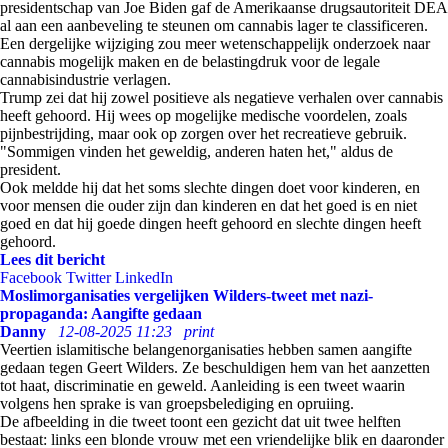
presidentschap van Joe Biden gaf de Amerikaanse drugsautoriteit DEA
al aan een aanbeveling te steunen om cannabis lager te classificeren.
Een dergelijke wijziging zou meer wetenschappelijk onderzoek naar
cannabis mogelijk maken en de belastingdruk voor de legale
cannabisindustrie verlagen.
Trump zei dat hij zowel positieve als negatieve verhalen over cannabis
heeft gehoord. Hij wees op mogelijke medische voordelen, zoals
pijnbestrijding, maar ook op zorgen over het recreatieve gebruik.
"Sommigen vinden het geweldig, anderen haten het," aldus de
president.
Ook meldde hij dat het soms slechte dingen doet voor kinderen, en
voor mensen die ouder zijn dan kinderen en dat het goed is en niet
goed en dat hij goede dingen heeft gehoord en slechte dingen heeft
gehoord.
Lees dit bericht
Facebook
Twitter
LinkedIn
Moslimorganisaties vergelijken Wilders-tweet met nazi-
propaganda: Aangifte gedaan
Danny
12-08-2025 11:23
print
Veertien islamitische belangenorganisaties hebben samen aangifte
gedaan tegen Geert Wilders. Ze beschuldigen hem van het aanzetten
tot haat, discriminatie en geweld. Aanleiding is een tweet waarin
volgens hen sprake is van groepsbelediging en opruiing.
De afbeelding in die tweet toont een gezicht dat uit twee helften
bestaat: links een blonde vrouw met een vriendelijke blik en daaronder