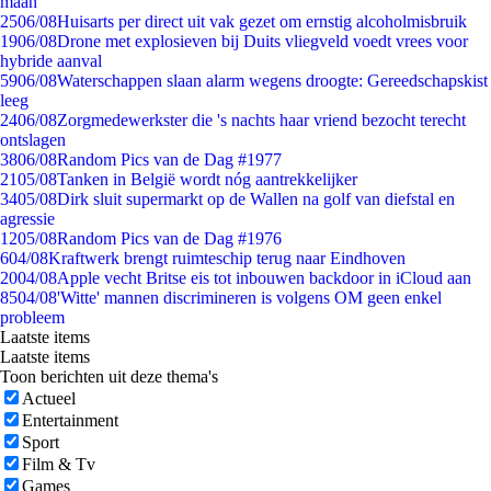
maan
25
06/08
Huisarts per direct uit vak gezet om ernstig alcoholmisbruik
19
06/08
Drone met explosieven bij Duits vliegveld voedt vrees voor
hybride aanval
59
06/08
Waterschappen slaan alarm wegens droogte: Gereedschapskist
leeg
24
06/08
Zorgmedewerkster die 's nachts haar vriend bezocht terecht
ontslagen
38
06/08
Random Pics van de Dag #1977
21
05/08
Tanken in België wordt nóg aantrekkelijker
34
05/08
Dirk sluit supermarkt op de Wallen na golf van diefstal en
agressie
12
05/08
Random Pics van de Dag #1976
6
04/08
Kraftwerk brengt ruimteschip terug naar Eindhoven
20
04/08
Apple vecht Britse eis tot inbouwen backdoor in iCloud aan
85
04/08
'Witte' mannen discrimineren is volgens OM geen enkel
probleem
Laatste items
Laatste items
Toon berichten uit deze thema's
Actueel
Entertainment
Sport
Film & Tv
Games