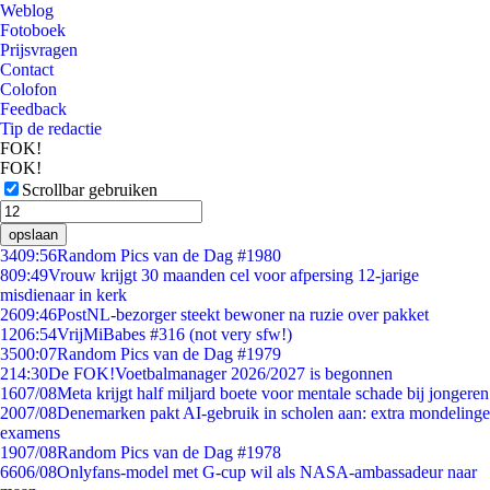
Weblog
Fotoboek
Prijsvragen
Contact
Colofon
Feedback
Tip de redactie
FOK!
FOK!
Scrollbar gebruiken
opslaan
34
09:56
Random Pics van de Dag #1980
8
09:49
Vrouw krijgt 30 maanden cel voor afpersing 12-jarige
misdienaar in kerk
26
09:46
PostNL-bezorger steekt bewoner na ruzie over pakket
12
06:54
VrijMiBabes #316 (not very sfw!)
35
00:07
Random Pics van de Dag #1979
2
14:30
De FOK!Voetbalmanager 2026/2027 is begonnen
16
07/08
Meta krijgt half miljard boete voor mentale schade bij jongeren
20
07/08
Denemarken pakt AI-gebruik in scholen aan: extra mondelinge
examens
19
07/08
Random Pics van de Dag #1978
66
06/08
Onlyfans-model met G-cup wil als NASA-ambassadeur naar