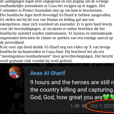
de aantijgingen tegen hem ongegrond en een poging om de weinige
onafhankelijke journalisten in Gaza het zwijgen op te leggen. Het
Committee to Protect Journalists riep op om hem te beschermen.
Het Israëlische leger heeft bevestigd Al-Sharif te hebben aangevallen.
Ze stellen dat hij lid was van Hamas en leiding gaf aan een
raketpeloton, maar zich voordeed als journalist. Er is geen hard bewijs
voor die beschuldigingen, al circuleren er online berichten die het
Israëlische narratief zouden ondersteunen. Al Jazeera en internationale
organisaties betwisten de claims en spreken van een ernstige aanval op
de persvrijheid.
Kort voor zijn dood deelde Al-Sharif nog een video op X van hevige
Israëlische luchtaanvallen in Gaza-Stad. Hij beschreef het als een
"meedogenloos bombardement" door gevechtsvliegtuigen. Het bericht
werd geplaatst vlak voordat hij werd gedood.