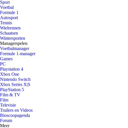
Sport
Voetbal
Formule 1
Autosport
Tennis
Wielrennen
Schaatsen
Wintersporten
Managerspelen
Voetbalmanager
Formule 1-manager
Games
PC
Playstation 4
Xbox One
Nintendo Switch
Xbox Series X|S
PlayStation 5
Film & TV
Film
Televisie
Trailers en Videos
Bioscoopagenda
Forum
Meer