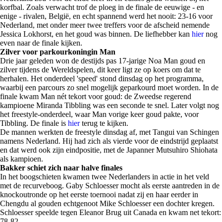
korfbal. Zoals verwacht trof de ploeg in de finale de eeuwige - en
enige - rivalen, België, en echt spannend werd het nooit: 23-16 voor
Nederland, met onder meer twee treffers voor de afscheid nemende
Jessica Lokhorst, en het goud was binnen. De liefhebber kan
hier
nog
even naar de finale kijken.
Zilver voor parkourkoningin Man
Drie jaar geleden won de destijds pas 17-jarige Noa Man goud en
zilver tijdens de Wereldspelen, dit keer ligt ze op koers om dat te
herhalen. Het onderdeel 'speed' stond dinsdag op het programma,
waarbij een parcours zo snel mogelijk geparkourd moet worden. In de
finale kwam Man nét tekort voor goud: de Zweedse regerend
kampioene Miranda Tibbling was een seconde te snel. Later volgt nog
het freestyle-onderdeel, waar Man vorige keer goud pakte, voor
Tibbling. De finale is
hier
terug te kijken.
De mannen werkten de freestyle dinsdag af, met Tangui van Schingen
namens Nederland. Hij had zich als vierde voor de eindstrijd geplaatst
en dat werd ook zijn eindpositie, met de Japanner Mutsuhiro Shiohata
als kampioen.
Bakker schiet zich naar halve finales
In het boogschieten kwamen twee Nederlanders in actie in het veld
met de recurveboog. Gaby Schloesser mocht als eerste aantreden in de
knockoutronde op het eerste toernooi nadat zij en haar eerder in
Chengdu al gouden echtgenoot Mike Schloesser een dochter kregen.
Schloesser speelde tegen Eleanor Brug uit Canada en kwam net tekort:
78-82.