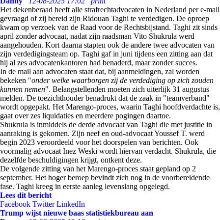
Danny
12-08-2025 17:02
print
Het dekenberaad heeft alle strafrechtadvocaten in Nederland per e-mail
gevraagd of zij bereid zijn Ridouan Taghi te verdedigen. De oproep
kwam op verzoek van de Raad voor de Rechtsbijstand. Taghi zit sinds
april zonder advocaat, nadat zijn raadsman Vito Shukrula werd
aangehouden. Kort daarna stapten ook de andere twee advocaten van
zijn verdedigingsteam op. Taghi gaf in juni tijdens een zitting aan dat
hij al zes advocatenkantoren had benaderd, maar zonder succes.
In de mail aan advocaten staat dat, bij aanmeldingen, zal worden
bekeken "
onder welke waarborgen zij de verdediging op zich zouden
kunnen nemen
". Belangstellenden moeten zich uiterlijk 31 augustus
melden. De toezichthouder benadrukt dat de zaak in "teamverband"
wordt opgepakt. Het Marengo-proces, waarin Taghi hoofdverdachte is,
gaat over zes liquidaties en meerdere pogingen daartoe.
Shukrula is inmiddels de derde advocaat van Taghi die met justitie in
aanraking is gekomen. Zijn neef en oud-advocaat Youssef T. werd
begin 2023 veroordeeld voor het doorspelen van berichten. Ook
voormalig advocaat Inez Weski wordt hiervan verdacht. Shukrula, die
dezelfde beschuldigingen krijgt, ontkent deze.
De volgende zitting van het Marengo-proces staat gepland op 2
september. Het hoger beroep bevindt zich nog in de voorbereidende
fase. Taghi kreeg in eerste aanleg levenslang opgelegd.
Lees dit bericht
Facebook
Twitter
LinkedIn
Trump wijst nieuwe baas statistiekbureau aan