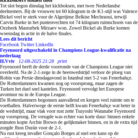
Kickboksers stomen door
Tot slot begon dinsdag het kickboksen, met twee Nederlandse
deelnemers. Bij de vrouwen tot 60 kilogram in de K1-stijl was Valence
Bickel veel te sterk voor de Algerijnse Belkise Mechraoui, terwijl
Carvin Burke in het puntenvechten tot 74 kilogram ruimschoots van de
Oezbeek Masrurbek Mirzaev won. Zowel Bickel als Burke komen
woensdag in actie in de halve finales.
Lees dit bericht
Facebook
Twitter
LinkedIn
Feyenoord uitgeschakeld in Champions League-kwalificatie na
nederlaag
H.Vviv
12-08-2025 21:28
print
Feyenoord heeft de derde voorronde van de Champions League niet
overleefd. Na de 2-1-zege in de heenwedstrijd verloor de ploeg van
Robin van Persie dinsdagavond in Istanbul met 5-2 van Fenerbahçe.
De Rotterdammers kwamen nog op voorsprong, maar zagen de
Turken het duel snel kantelen. Feyenoord vervolgt het Europese
avontuur nu in de Europa League.
De Rotterdammers begonnen aanvallend en kregen veel ruimte om te
voetballen. Halverwege de eerste helft kwam Fenerbahçe wat beter in
de wedstrijd, maar vlak voor rust zette Tsuyoshi Watanabe Feyenoord
op voorsprong. De vreugde was echter van korte duur: binnen enkele
minuten kopte Archie Brown de gelijkmaker binnen, en in de extra tijd
zorgde Jhon Durán voor de 2-1.
Na rust kreeg invaller Gonçalo Borges al snel een kans op de