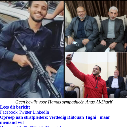
Geen bewijs voor Hamas sympathieën Anas Al-Sharif
Lees dit bericht
Facebook
Twitter
LinkedIn
Oproep aan strafpleiters: verdedig Ridouan Taghi - maar
niemand wil