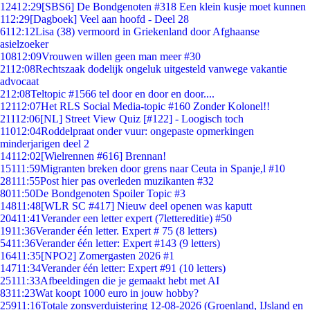
124
12:29
[SBS6] De Bondgenoten #318 Een klein kusje moet kunnen
1
12:29
[Dagboek] Veel aan hoofd - Deel 28
61
12:12
Lisa (38) vermoord in Griekenland door Afghaanse
asielzoeker
108
12:09
Vrouwen willen geen man meer #30
21
12:08
Rechtszaak dodelijk ongeluk uitgesteld vanwege vakantie
advocaat
2
12:08
Teltopic #1566 tel door en door en door....
121
12:07
Het RLS Social Media-topic #160 Zonder Kolonel!!
211
12:06
[NL] Street View Quiz [#122] - Loogisch toch
110
12:04
Roddelpraat onder vuur: ongepaste opmerkingen
minderjarigen deel 2
141
12:02
[Wielrennen #616] Brennan!
151
11:59
Migranten breken door grens naar Ceuta in Spanje,l #10
281
11:55
Post hier pas overleden muzikanten #32
80
11:50
De Bondgenoten Spoiler Topic #3
148
11:48
[WLR SC #417] Nieuw deel openen was kaputt
204
11:41
Verander een letter expert (7lettereditie) #50
19
11:36
Verander één letter. Expert # 75 (8 letters)
54
11:36
Verander één letter: Expert #143 (9 letters)
164
11:35
[NPO2] Zomergasten 2026 #1
147
11:34
Verander één letter: Expert #91 (10 letters)
251
11:33
Afbeeldingen die je gemaakt hebt met AI
83
11:23
Wat koopt 1000 euro in jouw hobby?
259
11:16
Totale zonsverduistering 12-08-2026 (Groenland, IJsland en