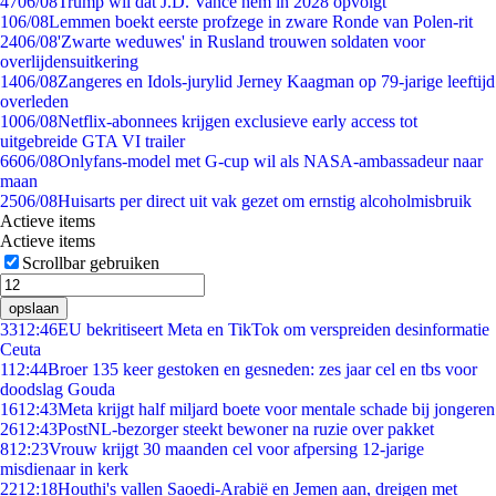
47
06/08
Trump wil dat J.D. Vance hem in 2028 opvolgt
1
06/08
Lemmen boekt eerste profzege in zware Ronde van Polen-rit
24
06/08
'Zwarte weduwes' in Rusland trouwen soldaten voor
overlijdensuitkering
14
06/08
Zangeres en Idols-jurylid Jerney Kaagman op 79-jarige leeftijd
overleden
10
06/08
Netflix-abonnees krijgen exclusieve early access tot
uitgebreide GTA VI trailer
66
06/08
Onlyfans-model met G-cup wil als NASA-ambassadeur naar
maan
25
06/08
Huisarts per direct uit vak gezet om ernstig alcoholmisbruik
Actieve items
Actieve items
Scrollbar gebruiken
opslaan
33
12:46
EU bekritiseert Meta en TikTok om verspreiden desinformatie
Ceuta
1
12:44
Broer 135 keer gestoken en gesneden: zes jaar cel en tbs voor
doodslag Gouda
16
12:43
Meta krijgt half miljard boete voor mentale schade bij jongeren
26
12:43
PostNL-bezorger steekt bewoner na ruzie over pakket
8
12:23
Vrouw krijgt 30 maanden cel voor afpersing 12-jarige
misdienaar in kerk
22
12:18
Houthi's vallen Saoedi-Arabië en Jemen aan, dreigen met