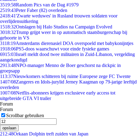
35
19:58
Random Pics van de Dag #1979
25
19:43
Peter Faber (82) overleden
24
18:41
'Zwarte weduwes' in Rusland trouwen soldaten voor
overlijdensuitkering
15
18:32
Ontslagen bij Halo Studios na Campaign Evolved
30
18:32
Trump grijpt weer in op automatisch staatsburgerschap bij
geboorte in VS
31
18:19
Amsterdams dierenasiel DOA overspoeld met babykonijntjes
19
18:06
PS5-doos waarschuwt voor einde fysieke games
69
15:03
Israël meldt dood twee militairen in Zuid-Libanon, vergelding
aangekondigd
29
13:48
NPO-manager Menno de Boer geschorst na dickpic in
groepsapp
1
13:37
Nieuwkomers schitteren bij ruime Europese zege FC Twente
14
07/08
Zangeres en Idols-jurylid Jerney Kaagman op 79-jarige leeftijd
overleden
10
07/08
Netflix-abonnees krijgen exclusieve early access tot
uitgebreide GTA VI trailer
Forum
Forum
Scrollbar gebruiken
opslaan
2
12:48
Orkaan Dolphin treft zuiden van Japan