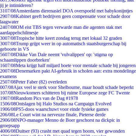
jij je intimideren?
31
07/08
Amsterdams dierenasiel DOA overspoeld met babykonijntjes
29
07/08
Kabinet geeft bedrijven geen compensatie voor schade door
laagwater
24
07/08
OM eist TBS tegen verwarde man die agenten stak met
aardappelschilmesje
30
07/08
Tropische hitte keert zondag terug met lokaal 32 graden
30
07/08
Trump grijpt weer in op automatisch staatsburgerschap bij
geboorte in VS
56
07/08
Dikke Van Dale neemt 'vulvalippen' op: 'stigma op
schaamlippen doorbreken'
16
07/08
Meta krijgt half miljard boete voor mentale schade bij jongeren
20
07/08
Denemarken pakt AI-gebruik in scholen aan: extra mondelinge
examens
25
07/08
Peter Faber (82) overleden
0
07/08
Ajax veel te sterk voor Shelbourne, maar houdt schade beperkt
1
07/08
Nieuwkomers schitteren bij ruime Europese zege FC Twente
19
07/08
Random Pics van de Dag #1978
15
06/08
Ontslagen bij Halo Studios na Campaign Evolved
19
06/08
PS5-doos waarschuwt voor einde fysieke games
2
06/08
Le Court wint na nerveuze finale, Pieterse derde
29
06/08
NPO-manager Menno de Boer geschorst na dickpic in
groepsapp
40
06/08
Duitser (93) crasht met quad tegen boom, vier gewonden