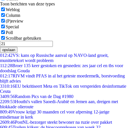
Toon berichten van deze types
Weblog
Column
(P)review
Special
Poll
Scrollbar gebruiken
opslaan
0
12:42
VS: kans op Russische aanval op NAVO-land groeit,
munitietekort wordt probleem
1
12:28
Broer 135 keer gestoken en gesneden: zes jaar cel en tbs voor
doodslag Gouda
0
12:17
RIVM vindt PFAS in al het geteste moedermelk, borstvoeding
blijft advies
33
10:16
EU bekritiseert Meta en TikTok om verspreiden desinformatie
Ceuta
34
09:56
Random Pics van de Dag #1980
22
09:53
Houthi's vallen Saoedi-Arabië en Jemen aan, dreigen met
blokkade olieroute
8
09:49
Vrouw krijgt 30 maanden cel voor afpersing 12-jarige
misdienaar in kerk
26
09:46
PostNL-bezorger steekt bewoner na ruzie over pakket
6
09:45
Trailers kijken: de bioscoopreleases van week 32