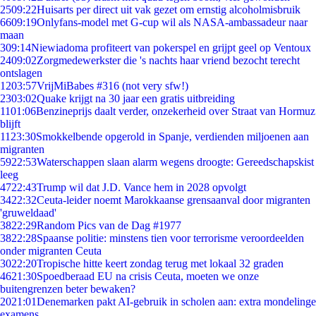
25
09:22
Huisarts per direct uit vak gezet om ernstig alcoholmisbruik
66
09:19
Onlyfans-model met G-cup wil als NASA-ambassadeur naar
maan
3
09:14
Niewiadoma profiteert van pokerspel en grijpt geel op Ventoux
24
09:02
Zorgmedewerkster die 's nachts haar vriend bezocht terecht
ontslagen
12
03:57
VrijMiBabes #316 (not very sfw!)
23
03:02
Quake krijgt na 30 jaar een gratis uitbreiding
11
01:06
Benzineprijs daalt verder, onzekerheid over Straat van Hormuz
blijft
11
23:30
Smokkelbende opgerold in Spanje, verdienden miljoenen aan
migranten
59
22:53
Waterschappen slaan alarm wegens droogte: Gereedschapskist
leeg
47
22:43
Trump wil dat J.D. Vance hem in 2028 opvolgt
34
22:32
Ceuta-leider noemt Marokkaanse grensaanval door migranten
'gruweldaad'
38
22:29
Random Pics van de Dag #1977
38
22:28
Spaanse politie: minstens tien voor terrorisme veroordeelden
onder migranten Ceuta
30
22:20
Tropische hitte keert zondag terug met lokaal 32 graden
46
21:30
Spoedberaad EU na crisis Ceuta, moeten we onze
buitengrenzen beter bewaken?
20
21:01
Denemarken pakt AI-gebruik in scholen aan: extra mondelinge
examens