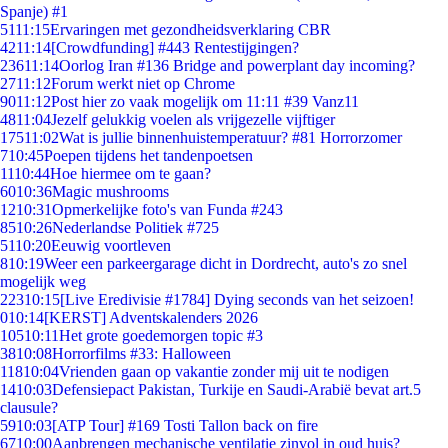
Spanje) #1
51
11:15
Ervaringen met gezondheidsverklaring CBR
42
11:14
[Crowdfunding] #443 Rentestijgingen?
236
11:14
Oorlog Iran #136 Bridge and powerplant day incoming?
27
11:12
Forum werkt niet op Chrome
90
11:12
Post hier zo vaak mogelijk om 11:11 #39 Vanz11
48
11:04
Jezelf gelukkig voelen als vrijgezelle vijftiger
175
11:02
Wat is jullie binnenhuistemperatuur? #81 Horrorzomer
7
10:45
Poepen tijdens het tandenpoetsen
11
10:44
Hoe hiermee om te gaan?
60
10:36
Magic mushrooms
12
10:31
Opmerkelijke foto's van Funda #243
85
10:26
Nederlandse Politiek #725
51
10:20
Eeuwig voortleven
8
10:19
Weer een parkeergarage dicht in Dordrecht, auto's zo snel
mogelijk weg
223
10:15
[Live Eredivisie #1784] Dying seconds van het seizoen!
0
10:14
[KERST] Adventskalenders 2026
105
10:11
Het grote goedemorgen topic #3
38
10:08
Horrorfilms #33: Halloween
118
10:04
Vrienden gaan op vakantie zonder mij uit te nodigen
14
10:03
Defensiepact Pakistan, Turkije en Saudi-Arabië bevat art.5
clausule?
59
10:03
[ATP Tour] #169 Tosti Tallon back on fire
67
10:00
Aanbrengen mechanische ventilatie zinvol in oud huis?