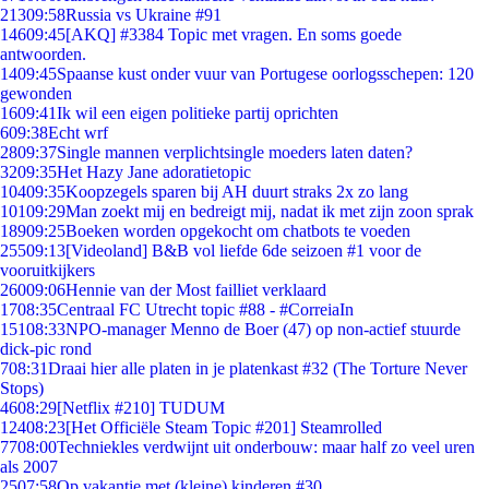
213
09:58
Russia vs Ukraine #91
146
09:45
[AKQ] #3384 Topic met vragen. En soms goede
antwoorden.
14
09:45
Spaanse kust onder vuur van Portugese oorlogsschepen: 120
gewonden
16
09:41
Ik wil een eigen politieke partij oprichten
6
09:38
Echt wrf
28
09:37
Single mannen verplichtsingle moeders laten daten?
32
09:35
Het Hazy Jane adoratietopic
104
09:35
Koopzegels sparen bij AH duurt straks 2x zo lang
101
09:29
Man zoekt mij en bedreigt mij, nadat ik met zijn zoon sprak
189
09:25
Boeken worden opgekocht om chatbots te voeden
255
09:13
[Videoland] B&B vol liefde 6de seizoen #1 voor de
vooruitkijkers
260
09:06
Hennie van der Most failliet verklaard
17
08:35
Centraal FC Utrecht topic #88 - #CorreiaIn
151
08:33
NPO-manager Menno de Boer (47) op non-actief stuurde
dick-pic rond
7
08:31
Draai hier alle platen in je platenkast #32 (The Torture Never
Stops)
46
08:29
[Netflix #210] TUDUM
124
08:23
[Het Officiële Steam Topic #201] Steamrolled
77
08:00
Techniekles verdwijnt uit onderbouw: maar half zo veel uren
als 2007
25
07:58
Op vakantie met (kleine) kinderen #30