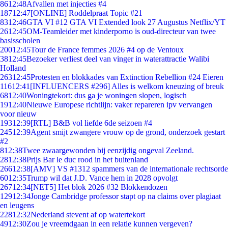
86
12:48
Afvallen met injecties #4
187
12:47
[ONLINE] Roddelpraat Topic #21
83
12:46
GTA VI #12 GTA VI Extended look 27 Augustus Netflix/YT
26
12:45
OM-Teamleider met kinderporno is oud-directeur van twee
basisscholen
200
12:45
Tour de France femmes 2026 #4 op de Ventoux
38
12:45
Bezoeker verliest deel van vinger in waterattractie Walibi
Holland
263
12:45
Protesten en blokkades van Extinction Rebellion #24 Eieren
116
12:41
[INFLUENCERS #296] Alles is welkom kneuzing of breuk
68
12:40
Woningtekort: dus ga je woningen slopen, logisch
19
12:40
Nieuwe Europese richtlijn: vaker repareren ipv vervangen
voor nieuw
193
12:39
[RTL] B&B vol liefde 6de seizoen #4
245
12:39
Agent smijt zwangere vrouw op de grond, onderzoek gestart
#2
8
12:38
Twee zwaargewonden bij eenzijdig ongeval Zeeland.
28
12:38
Prijs Bar le duc rood in het buitenland
266
12:38
[AMV] VS #1312 spammers van de internationale rechtsorde
60
12:35
Trump wil dat J.D. Vance hem in 2028 opvolgt
267
12:34
[NET5] Het blok 2026 #32 Blokkendozen
129
12:34
Jonge Cambridge professor stapt op na claims over plagiaat
en leugens
228
12:32
Nederland stevent af op watertekort
49
12:30
Zou je vreemdgaan in een relatie kunnen vergeven?