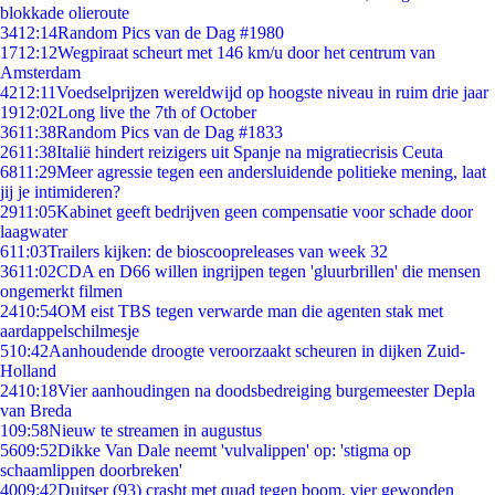
blokkade olieroute
34
12:14
Random Pics van de Dag #1980
17
12:12
Wegpiraat scheurt met 146 km/u door het centrum van
Amsterdam
42
12:11
Voedselprijzen wereldwijd op hoogste niveau in ruim drie jaar
19
12:02
Long live the 7th of October
36
11:38
Random Pics van de Dag #1833
26
11:38
Italië hindert reizigers uit Spanje na migratiecrisis Ceuta
68
11:29
Meer agressie tegen een andersluidende politieke mening, laat
jij je intimideren?
29
11:05
Kabinet geeft bedrijven geen compensatie voor schade door
laagwater
6
11:03
Trailers kijken: de bioscoopreleases van week 32
36
11:02
CDA en D66 willen ingrijpen tegen 'gluurbrillen' die mensen
ongemerkt filmen
24
10:54
OM eist TBS tegen verwarde man die agenten stak met
aardappelschilmesje
5
10:42
Aanhoudende droogte veroorzaakt scheuren in dijken Zuid-
Holland
24
10:18
Vier aanhoudingen na doodsbedreiging burgemeester Depla
van Breda
1
09:58
Nieuw te streamen in augustus
56
09:52
Dikke Van Dale neemt 'vulvalippen' op: 'stigma op
schaamlippen doorbreken'
40
09:42
Duitser (93) crasht met quad tegen boom, vier gewonden