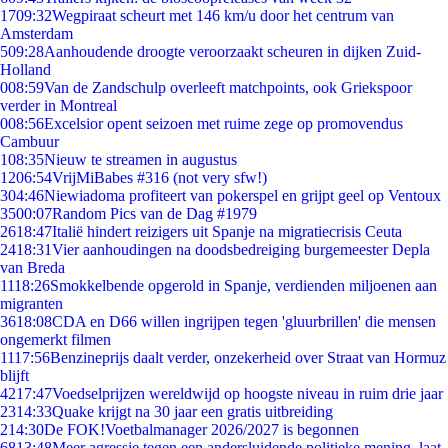
17
09:32
Wegpiraat scheurt met 146 km/u door het centrum van
Amsterdam
5
09:28
Aanhoudende droogte veroorzaakt scheuren in dijken Zuid-
Holland
0
08:59
Van de Zandschulp overleeft matchpoints, ook Griekspoor
verder in Montreal
0
08:56
Excelsior opent seizoen met ruime zege op promovendus
Cambuur
1
08:35
Nieuw te streamen in augustus
12
06:54
VrijMiBabes #316 (not very sfw!)
3
04:46
Niewiadoma profiteert van pokerspel en grijpt geel op Ventoux
35
00:07
Random Pics van de Dag #1979
26
18:47
Italië hindert reizigers uit Spanje na migratiecrisis Ceuta
24
18:31
Vier aanhoudingen na doodsbedreiging burgemeester Depla
van Breda
11
18:26
Smokkelbende opgerold in Spanje, verdienden miljoenen aan
migranten
36
18:08
CDA en D66 willen ingrijpen tegen 'gluurbrillen' die mensen
ongemerkt filmen
11
17:56
Benzineprijs daalt verder, onzekerheid over Straat van Hormuz
blijft
42
17:47
Voedselprijzen wereldwijd op hoogste niveau in ruim drie jaar
23
14:33
Quake krijgt na 30 jaar een gratis uitbreiding
2
14:30
De FOK!Voetbalmanager 2026/2027 is begonnen
68
13:48
Meer agressie tegen een andersluidende politieke mening, laat