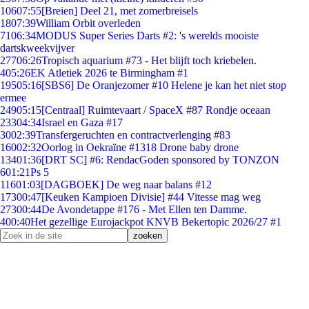
106
07:55
[Breien] Deel 21, met zomerbreisels
18
07:39
William Orbit overleden
71
06:34
MODUS Super Series Darts #2: 's werelds mooiste
dartskweekvijver
277
06:26
Tropisch aquarium #73 - Het blijft toch kriebelen.
4
05:26
EK Atletiek 2026 te Birmingham #1
195
05:16
[SBS6] De Oranjezomer #10 Helene je kan het niet stop
ermee
249
05:15
[Centraal] Ruimtevaart / SpaceX #87 Rondje oceaan
233
04:34
Israel en Gaza #17
30
02:39
Transfergeruchten en contractverlenging #83
160
02:32
Oorlog in Oekraïne #1318 Drone baby drone
134
01:36
[DRT SC] #6: RendacGoden sponsored by TONZON
6
01:21
Ps 5
116
01:03
[DAGBOEK] De weg naar balans #12
173
00:47
[Keuken Kampioen Divisie] #44 Vitesse mag weg
273
00:44
De Avondetappe #176 - Met Ellen ten Damme.
4
00:40
Het gezellige Eurojackpot KNVB Bekertopic 2026/27 #1