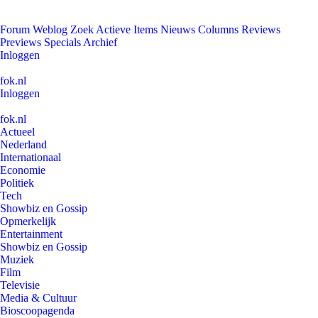
Forum
Weblog
Zoek
Actieve Items
Nieuws
Columns
Reviews
Previews
Specials
Archief
Inloggen
fok.nl
Inloggen
fok.nl
Actueel
Nederland
Internationaal
Economie
Politiek
Tech
Showbiz en Gossip
Opmerkelijk
Entertainment
Showbiz en Gossip
Muziek
Film
Televisie
Media & Cultuur
Bioscoopagenda