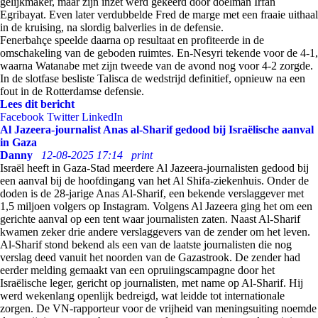
gelijkmaker, maar zijn inzet werd gekeerd door doelman Irfan
Egribayat. Even later verdubbelde Fred de marge met een fraaie uithaal
in de kruising, na slordig balverlies in de defensie.
Fenerbahçe speelde daarna op resultaat en profiteerde in de
omschakeling van de geboden ruimtes. En-Nesyri tekende voor de 4-1,
waarna Watanabe met zijn tweede van de avond nog voor 4-2 zorgde.
In de slotfase besliste Talisca de wedstrijd definitief, opnieuw na een
fout in de Rotterdamse defensie.
Lees dit bericht
Facebook
Twitter
LinkedIn
Al Jazeera-journalist Anas al-Sharif gedood bij Israëlische aanval
in Gaza
Danny
12-08-2025 17:14
print
Israël heeft in Gaza-Stad meerdere Al Jazeera-journalisten gedood bij
een aanval bij de hoofdingang van het Al Shifa-ziekenhuis. Onder de
doden is de 28-jarige Anas Al-Sharif, een bekende verslaggever met
1,5 miljoen volgers op Instagram. Volgens Al Jazeera ging het om een
gerichte aanval op een tent waar journalisten zaten. Naast Al-Sharif
kwamen zeker drie andere verslaggevers van de zender om het leven.
Al-Sharif stond bekend als een van de laatste journalisten die nog
verslag deed vanuit het noorden van de Gazastrook. De zender had
eerder melding gemaakt van een opruiingscampagne door het
Israëlische leger, gericht op journalisten, met name op Al-Sharif. Hij
werd wekenlang openlijk bedreigd, wat leidde tot internationale
zorgen. De VN-rapporteur voor de vrijheid van meningsuiting noemde