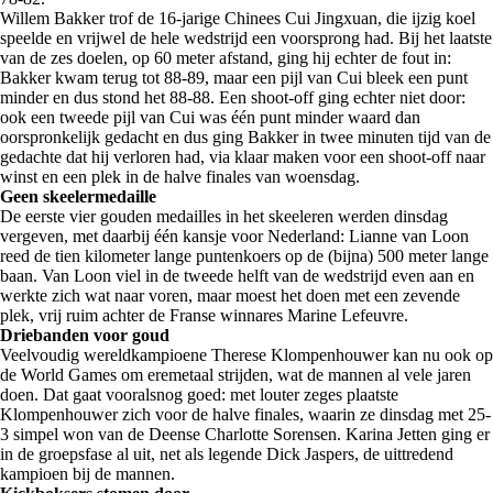
Willem Bakker trof de 16-jarige Chinees Cui Jingxuan, die ijzig koel
speelde en vrijwel de hele wedstrijd een voorsprong had. Bij het laatste
van de zes doelen, op 60 meter afstand, ging hij echter de fout in:
Bakker kwam terug tot 88-89, maar een pijl van Cui bleek een punt
minder en dus stond het 88-88. Een shoot-off ging echter niet door:
ook een tweede pijl van Cui was één punt minder waard dan
oorspronkelijk gedacht en dus ging Bakker in twee minuten tijd van de
gedachte dat hij verloren had, via klaar maken voor een shoot-off naar
winst en een plek in de halve finales van woensdag.
Geen skeelermedaille
De eerste vier gouden medailles in het skeeleren werden dinsdag
vergeven, met daarbij één kansje voor Nederland: Lianne van Loon
reed de tien kilometer lange puntenkoers op de (bijna) 500 meter lange
baan. Van Loon viel in de tweede helft van de wedstrijd even aan en
werkte zich wat naar voren, maar moest het doen met een zevende
plek, vrij ruim achter de Franse winnares Marine Lefeuvre.
Driebanden voor goud
Veelvoudig wereldkampioene Therese Klompenhouwer kan nu ook op
de World Games om eremetaal strijden, wat de mannen al vele jaren
doen. Dat gaat vooralsnog goed: met louter zeges plaatste
Klompenhouwer zich voor de halve finales, waarin ze dinsdag met 25-
3 simpel won van de Deense Charlotte Sorensen. Karina Jetten ging er
in de groepsfase al uit, net als legende Dick Jaspers, de uittredend
kampioen bij de mannen.