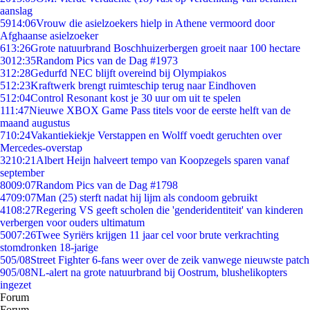
aanslag
59
14:06
Vrouw die asielzoekers hielp in Athene vermoord door
Afghaanse asielzoeker
6
13:26
Grote natuurbrand Boschhuizerbergen groeit naar 100 hectare
30
12:35
Random Pics van de Dag #1973
3
12:28
Gedurfd NEC blijft overeind bij Olympiakos
5
12:23
Kraftwerk brengt ruimteschip terug naar Eindhoven
5
12:04
Control Resonant kost je 30 uur om uit te spelen
1
11:47
Nieuwe XBOX Game Pass titels voor de eerste helft van de
maand augustus
7
10:24
Vakantiekiekje Verstappen en Wolff voedt geruchten over
Mercedes-overstap
32
10:21
Albert Heijn halveert tempo van Koopzegels sparen vanaf
september
80
09:07
Random Pics van de Dag #1798
47
09:07
Man (25) sterft nadat hij lijm als condoom gebruikt
41
08:27
Regering VS geeft scholen die 'genderidentiteit' van kinderen
verbergen voor ouders ultimatum
50
07:26
Twee Syriërs krijgen 11 jaar cel voor brute verkrachting
stomdronken 18-jarige
5
05/08
Street Fighter 6-fans weer over de zeik vanwege nieuwste patch
9
05/08
NL-alert na grote natuurbrand bij Oostrum, blushelikopters
ingezet
Forum
Forum