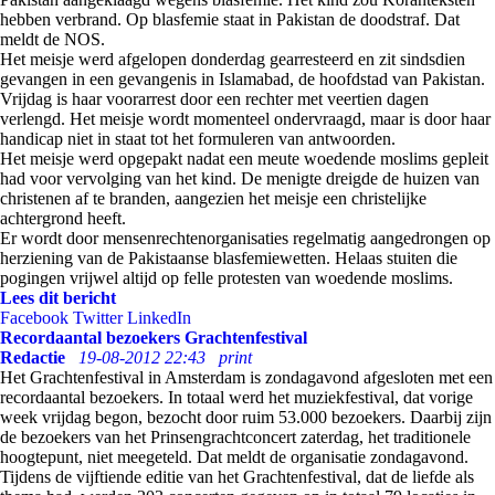
hebben verbrand. Op blasfemie staat in Pakistan de doodstraf. Dat
meldt de NOS.
Het meisje werd afgelopen donderdag gearresteerd en zit sindsdien
gevangen in een gevangenis in Islamabad, de hoofdstad van Pakistan.
Vrijdag is haar voorarrest door een rechter met veertien dagen
verlengd. Het meisje wordt momenteel ondervraagd, maar is door haar
handicap niet in staat tot het formuleren van antwoorden.
Het meisje werd opgepakt nadat een meute woedende moslims gepleit
had voor vervolging van het kind. De menigte dreigde de huizen van
christenen af te branden, aangezien het meisje een christelijke
achtergrond heeft.
Er wordt door mensenrechtenorganisaties regelmatig aangedrongen op
herziening van de Pakistaanse blasfemiewetten. Helaas stuiten die
pogingen vrijwel altijd op felle protesten van woedende moslims.
Lees dit bericht
Facebook
Twitter
LinkedIn
Recordaantal bezoekers Grachtenfestival
Redactie
19-08-2012 22:43
print
Het Grachtenfestival in Amsterdam is zondagavond afgesloten met een
recordaantal bezoekers. In totaal werd het muziekfestival, dat vorige
week vrijdag begon, bezocht door ruim 53.000 bezoekers. Daarbij zijn
de bezoekers van het Prinsengrachtconcert zaterdag, het traditionele
hoogtepunt, niet meegeteld. Dat meldt de organisatie zondagavond.
Tijdens de vijftiende editie van het Grachtenfestival, dat de liefde als