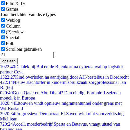
Film & Tv
Games
Toon berichten van deze types
Weblog
Column
(P)review
Special
Poll
Scrollbar gebruiken
opslaan
10
22:40
Datalek bij Bol en de Bijenkorf na cyberaanval op logistiek
partner Ceva
13
22:27
Kind overleden na aanrijding door AH-bestelbus in Dordrecht
4
22:14
Nieuw slachtoffer in kindermisbruikzaak zorgprofessional Jan
B. (66)
0
20:49
Geen Qatar en Abu Dhabi? Dan eindigt Formule 1-seizoen
mogelijk in Europa
10
20:44
Litouwen vindt opnieuw migrantentunnel onder grens met
Wit-Rusland
29
20:34
Progressieve Democraat El-Sayed wint nipt voorverkiezing
Michigan
7
20:24
Accell, moederbedrijf Sparta en Batavus, vraagt uitstel van
betaling aan