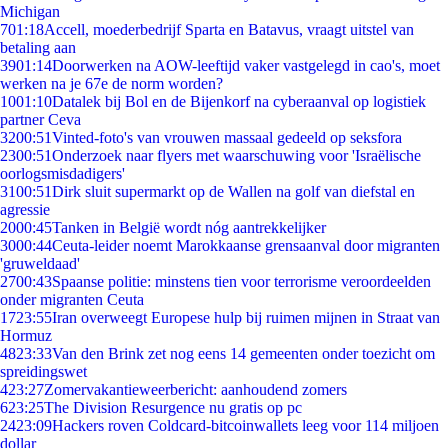
Michigan
7
01:18
Accell, moederbedrijf Sparta en Batavus, vraagt uitstel van
betaling aan
39
01:14
Doorwerken na AOW-leeftijd vaker vastgelegd in cao's, moet
werken na je 67e de norm worden?
10
01:10
Datalek bij Bol en de Bijenkorf na cyberaanval op logistiek
partner Ceva
32
00:51
Vinted-foto's van vrouwen massaal gedeeld op seksfora
23
00:51
Onderzoek naar flyers met waarschuwing voor 'Israëlische
oorlogsmisdadigers'
31
00:51
Dirk sluit supermarkt op de Wallen na golf van diefstal en
agressie
20
00:45
Tanken in België wordt nóg aantrekkelijker
30
00:44
Ceuta-leider noemt Marokkaanse grensaanval door migranten
'gruweldaad'
27
00:43
Spaanse politie: minstens tien voor terrorisme veroordeelden
onder migranten Ceuta
17
23:55
Iran overweegt Europese hulp bij ruimen mijnen in Straat van
Hormuz
48
23:33
Van den Brink zet nog eens 14 gemeenten onder toezicht om
spreidingswet
4
23:27
Zomervakantieweerbericht: aanhoudend zomers
6
23:25
The Division Resurgence nu gratis op pc
24
23:09
Hackers roven Coldcard-bitcoinwallets leeg voor 114 miljoen
dollar