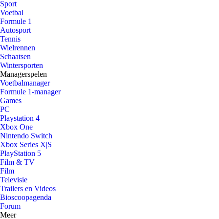
Sport
Voetbal
Formule 1
Autosport
Tennis
Wielrennen
Schaatsen
Wintersporten
Managerspelen
Voetbalmanager
Formule 1-manager
Games
PC
Playstation 4
Xbox One
Nintendo Switch
Xbox Series X|S
PlayStation 5
Film & TV
Film
Televisie
Trailers en Videos
Bioscoopagenda
Forum
Meer