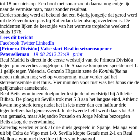
tot 18 uur niets op. Een boot met sonar zocht daarna nog enige tijd
naar de vermiste man, maar zonder resultaat.
Eerder zondag werd al bekend dat een 6-jarig jongetje dat gered werd
uit de Zevenhuizerplas bij Rotterdam later alsnog overleden is. De
incidenten lijken de keerzijde van het warmste tropische weekend
sinds 1976.
Lees dit bericht
Facebook
Twitter
LinkedIn
[Primera División] Valse start Real in seizoensopener
Peterselieman
19-08-2012 23:49
print
Real Madrid is direct in de eerste wedstrijd van de Primera División
tegen puntenverlies aangelopen. De Spaanse kampioen speelde met 1-
1 gelijk tegen Valencia. Gonzalo Higuain zette de
Koninklijke
na
negen minuten nog wel op voorsprong, maar verder gaf het
sterrenensemble niet thuis. Vier minuten voor rust was het Jonas die de
gelijkmaker aantekende.
Real Betis won in een doelpuntenfestijn de uitwedstrijd bij Athletic
Bilbao. De ploeg uit Sevilla trok met 5-3 aan het langste eind. Athletic
kwam nog sterk terug nadat het in iets meer dan een halfuur drie
tegentreffers had geïncasseerd. In de tweede helft werd daar vlot 3-3
van gemaakt, maar Alejandro Pozuelo en Jorge Molina bezorgden
Betis alsog de overwinning.
Zaterdag werden er ook al drie duels gespeeld in Spanje. Malaga won
uit bij Celta de Vigo met 1-0. Sevilla klopte Getafe met 2-1 en Real
Mallorca won met dezelfde cijfers van Espanyol.