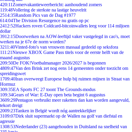
4
20:11
Zomervakantieweerbericht: aanhoudend zomers
1
19:48
Vollering de sterkste na lastige heuvelrit
25
14:35
Random Pics van de Dag #1977
6
14:04
The Division Resurgence nu gratis op pc
24
12:52
Hackers roven Coldcard-bitcoinwallets leeg voor 114 miljoen
dollar
39
12:15
Doorwerken na AOW-leeftijd vaker vastgelegd in cao's, moet
werken na je 67e de norm worden?
32
11:40
Vinted-foto's van vrouwen massaal gedeeld op seksfora
1
11:21
Nieuwe XBOX Game Pass titels voor de eerste helft van de
maand augustus
2
09:50
De FOK!Voetbalmanager 2026/2027 is begonnen
48
09:47
Van den Brink zet nog eens 14 gemeenten onder toezicht om
spreidingswet
17
09:40
Iran overweegt Europese hulp bij ruimen mijnen in Straat van
Hormuz
3
09:35
EA Sports FC 27 toont The Grounds-modus
1
09:34
Gears of War: E-Day open beta begint 6 augustus
36
09:29
Pentagon verbruikt meer raketten dan kan worden aangevuld,
tekort dreigt
20
09:23
Tanken in België wordt nóg aantrekkelijker
31
09:07
Dirk sluit supermarkt op de Wallen na golf van diefstal en
agressie
13
08:53
Nederlander (23) aangehouden in Duitsland na snelheid van
235 km/u