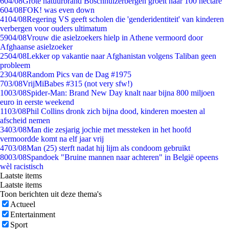
6
04/08
Grote natuurbrand Boschhuizerbergen groeit naar 100 hectare
6
04/08
FOK! was even down
41
04/08
Regering VS geeft scholen die 'genderidentiteit' van kinderen
verbergen voor ouders ultimatum
59
04/08
Vrouw die asielzoekers hielp in Athene vermoord door
Afghaanse asielzoeker
25
04/08
Lekker op vakantie naar Afghanistan volgens Taliban geen
probleem
23
04/08
Random Pics van de Dag #1975
7
03/08
VrijMiBabes #315 (not very sfw!)
10
03/08
Spider-Man: Brand New Day knalt naar bijna 800 miljoen
euro in eerste weekend
11
03/08
Phil Collins dronk zich bijna dood, kinderen moesten al
afscheid nemen
34
03/08
Man die zesjarig jochie met messteken in het hoofd
vermoordde komt na elf jaar vrij
47
03/08
Man (25) sterft nadat hij lijm als condoom gebruikt
80
03/08
Spandoek "Bruine mannen naar achteren" in België opeens
wèl racistisch
Laatste items
Laatste items
Toon berichten uit deze thema's
Actueel
Entertainment
Sport