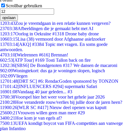
Scrollbar gebruiken
opslaan
12
03:43
Zou je vreemdgaan in een relatie kunnen vergeven?
237
03:38
Afbeeldingen die je gemaakt hebt met AI
12
03:17
Oorlog in Oekraïne #1318 Drone baby drone
106
03:15
Lisa (38) vermoord door Afghaanse asielzoeker
137
03:14
[AKQ] #3384 Topic met vragen. En soms goede
antwoorden.
47
03:10
[Wielrennen #616] Brennan!
6
02:53
[ATP Tour] #169 Tosti Tallon back on fire
12
02:36
[SBS6] De Bondgenoten #317 We dansen de macaroni
9
02:09
Woningtekort: dus ga je woningen slopen, logisch
1
02:09
Vliegen
127
01:48
[DRT SC] #6: RendacGoden sponsored by TONZON
171
01:42
[INFLUENCERS #294] supermarkt Safari
169
01:08
Vandaag 40 jaar geleden... #3
37
00:38
Voorspel hier het weer voor het gehele jaar 2026
21
00:28
Hoe veranderde rouw/verlies bij jullie door de jaren heen?
119
00:26
[WLR SC #417] Nieuw deel openen was kaputt
256
00:21
Vrouwen willen geen man meer #29
34
00:21
Hoe kom je van egels af?
75
00:13
UEFA kondigt boycot van FIFA-competities aan vanwege
plan Infantino