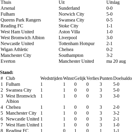
Thuis
Uit
Uitslag
Arsenal
Sunderland
0-0
Fulham
Norwich City
5-0
Queens Park Rangers
Swansea City
0-5
Reading FC
Stoke City
1-1
West Ham United
Aston Villa
1-0
West Bromwich Albion
Liverpool
3-0
Newcastle United
Tottenham Hotspur
2-1
Wigan Athletic
Chelsea
0-2
Manchester City
Southampton
3-2
Everton
Manchester United
ma 20 aug
Stand:
#
Club
Wedstrijden
Winst
Gelijk
Verlies
Punten
Doelsaldo
1
Fulham
1
1
0
0
3
5-0
2
Swansea City
1
1
0
0
3
5-0
3
West Bromwich
1
1
0
0
3
3-0
Albion
4
Chelsea
1
1
0
0
3
2-0
5
Manchester City
1
1
0
0
3
3-2
6
Newcastle United
1
1
0
0
3
2-1
7
West Ham United
1
1
0
0
3
1-0
8
Reading FC
1
0
1
0
1
1-1