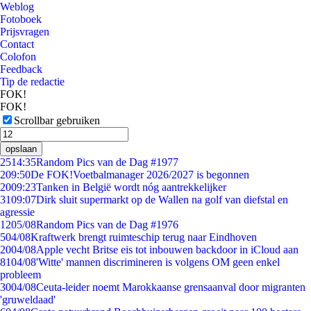
Weblog
Fotoboek
Prijsvragen
Contact
Colofon
Feedback
Tip de redactie
FOK!
FOK!
Scrollbar gebruiken
opslaan
25
14:35
Random Pics van de Dag #1977
2
09:50
De FOK!Voetbalmanager 2026/2027 is begonnen
20
09:23
Tanken in België wordt nóg aantrekkelijker
31
09:07
Dirk sluit supermarkt op de Wallen na golf van diefstal en
agressie
12
05/08
Random Pics van de Dag #1976
5
04/08
Kraftwerk brengt ruimteschip terug naar Eindhoven
20
04/08
Apple vecht Britse eis tot inbouwen backdoor in iCloud aan
81
04/08
'Witte' mannen discrimineren is volgens OM geen enkel
probleem
30
04/08
Ceuta-leider noemt Marokkaanse grensaanval door migranten
'gruweldaad'