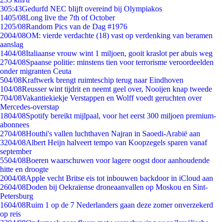
3
05:43
Gedurfd NEC blijft overeind bij Olympiakos
14
05/08
Long live the 7th of October
12
05/08
Random Pics van de Dag #1976
20
04/08
OM: vierde verdachte (18) vast op verdenking van beramen
aanslag
14
04/08
Italiaanse vrouw wint 1 miljoen, gooit kraslot per abuis weg
27
04/08
Spaanse politie: minstens tien voor terrorisme veroordeelden
onder migranten Ceuta
5
04/08
Kraftwerk brengt ruimteschip terug naar Eindhoven
1
04/08
Reusser wint tijdrit en neemt geel over, Nooijen knap tweede
7
04/08
Vakantiekiekje Verstappen en Wolff voedt geruchten over
Mercedes-overstap
18
04/08
Spotify bereikt mijlpaal, voor het eerst 300 miljoen premium-
abonnees
27
04/08
Houthi's vallen luchthaven Najran in Saoedi-Arabië aan
32
04/08
Albert Heijn halveert tempo van Koopzegels sparen vanaf
september
55
04/08
Boeren waarschuwen voor lagere oogst door aanhoudende
hitte en droogte
20
04/08
Apple vecht Britse eis tot inbouwen backdoor in iCloud aan
26
04/08
Doden bij Oekraïense droneaanvallen op Moskou en Sint-
Petersburg
16
04/08
Ruim 1 op de 7 Nederlanders gaan deze zomer onverzekerd
op reis