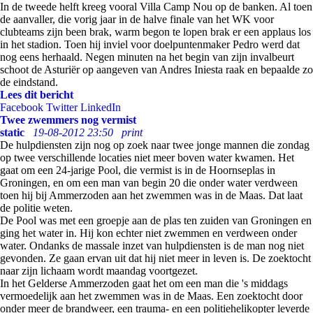
In de tweede helft kreeg vooral Villa Camp Nou op de banken. Al toen
de aanvaller, die vorig jaar in de halve finale van het WK voor
clubteams zijn been brak, warm begon te lopen brak er een applaus los
in het stadion. Toen hij inviel voor doelpuntenmaker Pedro werd dat
nog eens herhaald. Negen minuten na het begin van zijn invalbeurt
schoot de Asturiër op aangeven van Andres Iniesta raak en bepaalde zo
de eindstand.
Lees dit bericht
Facebook
Twitter
LinkedIn
Twee zwemmers nog vermist
static
19-08-2012 23:50
print
De hulpdiensten zijn nog op zoek naar twee jonge mannen die zondag
op twee verschillende locaties niet meer boven water kwamen. Het
gaat om een 24-jarige Pool, die vermist is in de Hoornseplas in
Groningen, en om een man van begin 20 die onder water verdween
toen hij bij Ammerzoden aan het zwemmen was in de Maas. Dat laat
de politie weten.
De Pool was met een groepje aan de plas ten zuiden van Groningen en
ging het water in. Hij kon echter niet zwemmen en verdween onder
water. Ondanks de massale inzet van hulpdiensten is de man nog niet
gevonden. Ze gaan ervan uit dat hij niet meer in leven is. De zoektocht
naar zijn lichaam wordt maandag voortgezet.
In het Gelderse Ammerzoden gaat het om een man die 's middags
vermoedelijk aan het zwemmen was in de Maas. Een zoektocht door
onder meer de brandweer, een trauma- en een politiehelikopter leverde