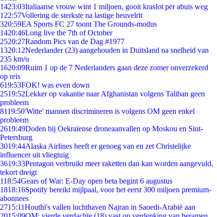
14
23:03
Italiaanse vrouw wint 1 miljoen, gooit kraslot per abuis weg
1
22:57
Vollering de sterkste na lastige heuvelrit
3
20:59
EA Sports FC 27 toont The Grounds-modus
14
20:46
Long live the 7th of October
25
20:27
Random Pics van de Dag #1977
13
20:12
Nederlander (23) aangehouden in Duitsland na snelheid van
235 km/u
16
20:09
Ruim 1 op de 7 Nederlanders gaan deze zomer onverzekerd
op reis
6
19:53
FOK! was even down
25
19:52
Lekker op vakantie naar Afghanistan volgens Taliban geen
probleem
81
19:50
'Witte' mannen discrimineren is volgens OM geen enkel
probleem
26
19:49
Doden bij Oekraïense droneaanvallen op Moskou en Sint-
Petersburg
30
19:44
Alaska Airlines heeft er genoeg van en zet Christelijke
influencer uit vliegtuig
36
19:33
Pentagon verbruikt meer raketten dan kan worden aangevuld,
tekort dreigt
1
18:54
Gears of War: E-Day open beta begint 6 augustus
18
18:16
Spotify bereikt mijlpaal, voor het eerst 300 miljoen premium-
abonnees
27
15:11
Houthi's vallen luchthaven Najran in Saoedi-Arabië aan
20
15:09
OM: vierde verdachte (18) vast op verdenking van beramen