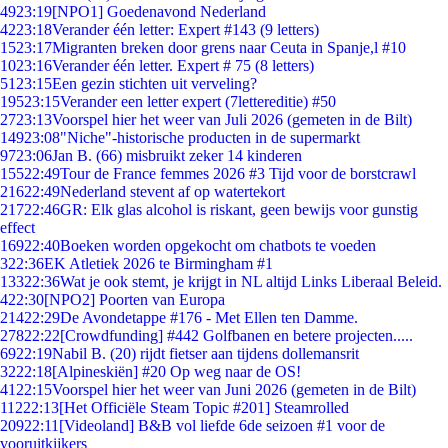
49
23:19
[NPO1] Goedenavond Nederland
42
23:18
Verander één letter: Expert #143 (9 letters)
15
23:17
Migranten breken door grens naar Ceuta in Spanje,l #10
10
23:16
Verander één letter. Expert # 75 (8 letters)
51
23:15
Een gezin stichten uit verveling?
195
23:15
Verander een letter expert (7lettereditie) #50
27
23:13
Voorspel hier het weer van Juli 2026 (gemeten in de Bilt)
149
23:08
"Niche"-historische producten in de supermarkt
97
23:06
Jan B. (66) misbruikt zeker 14 kinderen
155
22:49
Tour de France femmes 2026 #3 Tijd voor de borstcrawl
216
22:49
Nederland stevent af op watertekort
217
22:46
GR: Elk glas alcohol is riskant, geen bewijs voor gunstig
effect
169
22:40
Boeken worden opgekocht om chatbots te voeden
3
22:36
EK Atletiek 2026 te Birmingham #1
133
22:36
Wat je ook stemt, je krijgt in NL altijd Links Liberaal Beleid.
4
22:30
[NPO2] Poorten van Europa
214
22:29
De Avondetappe #176 - Met Ellen ten Damme.
278
22:22
[Crowdfunding] #442 Golfbanen en betere projecten.....
69
22:19
Nabil B. (20) rijdt fietser aan tijdens dollemansrit
32
22:18
[Alpineskiën] #20 Op weg naar de OS!
41
22:15
Voorspel hier het weer van Juni 2026 (gemeten in de Bilt)
112
22:13
[Het Officiële Steam Topic #201] Steamrolled
209
22:11
[Videoland] B&B vol liefde 6de seizoen #1 voor de
vooruitkijkers