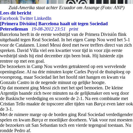
Zuid-Amerika staat achter Ecuador om Assange (Foto: ANP)
Lees dit bericht
Facebook
Twitter
LinkedIn
[Primera División] Barcelona haalt uit tegen Sociedad
Peterselieman
19-08-2012 23:51
print
Barcelona heeft in de eerste wedstrijd van de Primera División flink
uitgehaald tegen Real Sociedad. In het eigen Camp Nou werd het 5-1
voor de Catalanen. Lionel Messi deed met twee treffers direct van zich
spreken. David Villa viel een kwartier voor tijd in voor zijn eerste
wedstrijd sinds hij eind december zijn been brak. Hij luisterde zijn
rentree op met een goal.
De bezoekers in Camp Nou werden getrakteerd op een wervelende
openingsfase. Al na drie minuten kopte Carles Puyol de thuisploeg op
voorsprong, maar Sociedad liet het hoofd niet hangen en kwam via
Gonzalo Castro in de negende minuut op gelijke hoogte.
Op dat moment ging Messi zich met het spel bemoeien. De kleine
Argentijn baande zich twee minuten na de gelijkmaker een weg door
de Baskische verdediging en scoorde de 2-1. Na een combinatie met
Cristian Tello maakte de topscorer aller tijden van
Barça
even later ook
de 3-1.
Met de ruimere marge op de borden ging Real Sociedad verdedigender
spelen en kwam
Barça
er moeilijker doorheen. Vlak voor rust moesten
de bezoekers uit San Sebastian toch een vierde tegengoal toestaan. Nu
rondde Pedro af.