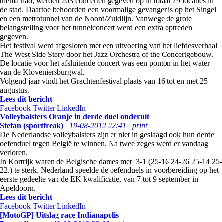
thema had, werden 203 concerten gegeven op in totaal 79 locaties in
de stad. Daartoe behoorden een voormalige gevangenis op het Singel
en een metrotunnel van de Noord/Zuidlijn. Vanwege de grote
belangstelling voor het tunnelconcert werd een extra optreden
gegeven.
Het festival werd afgesloten met een uitvoering van het liefdesverhaal
The West Side Story door het Jazz Orchestra of the Concertgebouw.
De locatie voor het afsluitende concert was een ponton in het water
van de Kloveniersburgwal.
Volgend jaar vindt het Grachtenfestival plaats van 16 tot en met 25
augustus.
Lees dit bericht
Facebook
Twitter
LinkedIn
Volleybalsters Oranje in derde duel onderuit
Stefan (sportfreak)
19-08-2012 22:41
print
De Nederlandse volleybalsters zijn er niet in geslaagd ook hun derde
oefenduel tegen België te winnen. Na twee zeges werd er vandaag
verloren.
In Kortrijk waren de Belgische dames met 3-1 (25-16 24-26 25-14 25-
22.) te sterk. Nederland speelde de oefenduels in voorbereiding op het
eerste gedeelte van de EK kwalificatie, van 7 tot 9 september in
Apeldoorn.
Lees dit bericht
Facebook
Twitter
LinkedIn
[MotoGP] Uitslag race Indianapolis