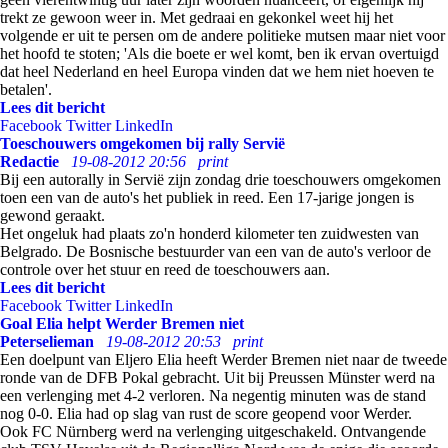
trekt ze gewoon weer in. Met gedraai en gekonkel weet hij het
volgende er uit te persen om de andere politieke mutsen maar niet voor
het hoofd te stoten; 'Als die boete er wel komt, ben ik ervan overtuigd
dat heel Nederland en heel Europa vinden dat we hem niet hoeven te
betalen'.
Lees dit bericht
Facebook
Twitter
LinkedIn
Toeschouwers omgekomen bij rally Servië
Redactie
19-08-2012 20:56
print
Bij een autorally in Servië zijn zondag drie toeschouwers omgekomen
toen een van de auto's het publiek in reed. Een 17-jarige jongen is
gewond geraakt.
Het ongeluk had plaats zo'n honderd kilometer ten zuidwesten van
Belgrado. De Bosnische bestuurder van een van de auto's verloor de
controle over het stuur en reed de toeschouwers aan.
Lees dit bericht
Facebook
Twitter
LinkedIn
Goal Elia helpt Werder Bremen niet
Peterselieman
19-08-2012 20:53
print
Een doelpunt van Eljero Elia heeft Werder Bremen niet naar de tweede
ronde van de DFB Pokal gebracht. Uit bij Preussen Münster werd na
een verlenging met 4-2 verloren. Na negentig minuten was de stand
nog 0-0. Elia had op slag van rust de score geopend voor Werder.
Ook FC Nürnberg werd na verlenging uitgeschakeld. Ontvangende