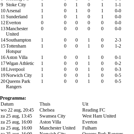
9
Stoke City
1
0
1
0
1
1-1
10
Arsenal
1
0
1
0
1
0-0
11
Sunderland
1
0
1
0
1
0-0
12
Everton
0
0
0
0
0
0-0
13
Manchester
0
0
0
0
0
0-0
United
14
Southampton
1
0
0
1
0
2-3
15
Tottenham
1
0
0
1
0
1-2
Hotspur
16
Aston Villa
1
0
0
1
0
0-1
17
Wigan Athletic
1
0
0
1
0
0-2
18
Liverpool
1
0
0
1
0
0-3
19
Norwich City
1
0
0
1
0
0-5
20
Queens Park
1
0
0
1
0
0-5
Rangers
Programma:
Datum
Thuis
Uit
wo 22 aug, 20:45
Chelsea
Reading FC
za 25 aug, 13:45
Swansea City
West Ham United
za 25 aug, 16:00
Aston Villa
Everton
za 25 aug, 16:00
Manchester United
Fulham
za 25 aug, 16:00
Norwich City
Queens Park Rangers