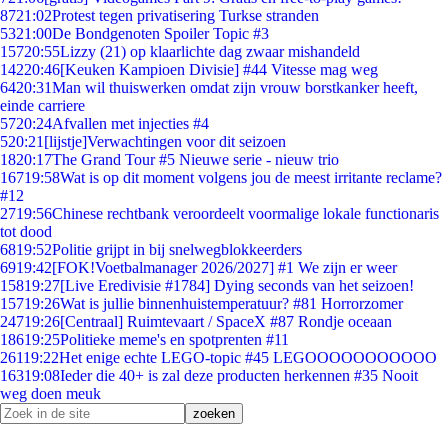
87
21:02
Protest tegen privatisering Turkse stranden
53
21:00
De Bondgenoten Spoiler Topic #3
157
20:55
Lizzy (21) op klaarlichte dag zwaar mishandeld
142
20:46
[Keuken Kampioen Divisie] #44 Vitesse mag weg
64
20:31
Man wil thuiswerken omdat zijn vrouw borstkanker heeft,
einde carriere
57
20:24
Afvallen met injecties #4
5
20:21
[lijstje]Verwachtingen voor dit seizoen
18
20:17
The Grand Tour #5 Nieuwe serie - nieuw trio
167
19:58
Wat is op dit moment volgens jou de meest irritante reclame?
#12
27
19:56
Chinese rechtbank veroordeelt voormalige lokale functionaris
tot dood
68
19:52
Politie grijpt in bij snelwegblokkeerders
69
19:42
[FOK!Voetbalmanager 2026/2027] #1 We zijn er weer
158
19:27
[Live Eredivisie #1784] Dying seconds van het seizoen!
157
19:26
Wat is jullie binnenhuistemperatuur? #81 Horrorzomer
247
19:26
[Centraal] Ruimtevaart / SpaceX #87 Rondje oceaan
186
19:25
Politieke meme's en spotprenten #11
261
19:22
Het enige echte LEGO-topic #45 LEGOOOOOOOOOOO
163
19:08
Ieder die 40+ is zal deze producten herkennen #35 Nooit
weg doen meuk