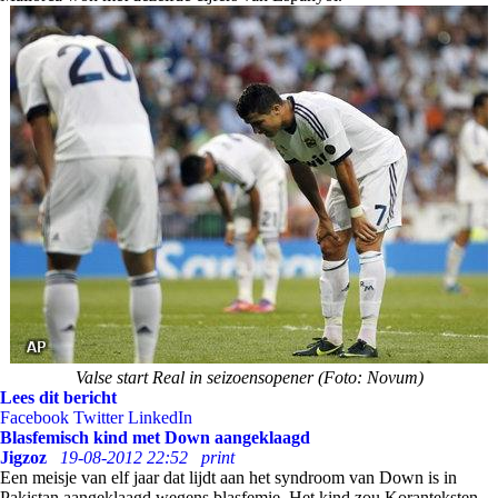
Valse start Real in seizoensopener (Foto: Novum)
Lees dit bericht
Facebook
Twitter
LinkedIn
Blasfemisch kind met Down aangeklaagd
Jigzoz
19-08-2012 22:52
print
Een meisje van elf jaar dat lijdt aan het syndroom van Down is in
Pakistan aangeklaagd wegens blasfemie. Het kind zou Koranteksten