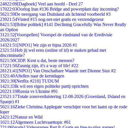
248
22:09
[Dagboek] Veel aan hoofd - Deel 27
170
22:03
Oorlog Iran #136 Bridge and powerplant day incoming?
56
21:59
De neergang van Duitsland als lichtend voorbeeld #3
239
21:54
Vinted #15 nog-net-niet gratis en verzendgezeur
84
21:53
[Britse politiek] #141 Declining Gracefully Was Never Really
an Option
31
21:52
[Voorspellen] Voorspel de eindstand van de Eredivisie
2026/2027
143
21:51
[NPO1] We zijn er bijna 2026 #1
23
21:51
Heb jij wel eens (online of irl) te maken gehad met
discriminatie?
92
21:50
CIDP. Kent u dat, beste mensen?
172
21:50
Zuunig zijn, it's a way of life! #22
281
21:41
[NPO1] Van Onschatbare Waarde met Dionne Stax #2
13
21:40
Aftellen naar de kerstdagen
39
21:39
[Netflix #210] TUDUM
14
21:33
Ik wil een eigen politieke partij oprichten
202
21:19
Russia vs Ukraine #91
235
21:17
Totale zonsverduistering 12-08-2026 (Groenland, IJsland en
Spanje) #1
50
21:16
Zieke Christina Applegate verschijnt voor het laatst op de rode
loper
24
21:12
Natuur en Wild
10
21:12
Algemeen Luchtvaarttopic #61
7
21:06
[gratis] Videogames Part 9: Gratis en free-to-play games!