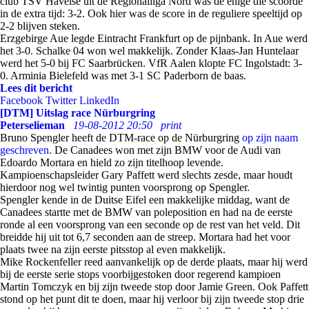
club TSV Havelse uit de Regionalliga Nord was de enige die scoorde
in de extra tijd: 3-2. Ook hier was de score in de reguliere speeltijd op
2-2 blijven steken.
Erzgebirge Aue legde Eintracht Frankfurt op de pijnbank. In Aue werd
het 3-0. Schalke 04 won wel makkelijk. Zonder Klaas-Jan Huntelaar
werd het 5-0 bij FC Saarbrücken. VfR Aalen klopte FC Ingolstadt: 3-
0. Arminia Bielefeld was met 3-1 SC Paderborn de baas.
Lees dit bericht
Facebook
Twitter
LinkedIn
[DTM] Uitslag race Nürburgring
Peterselieman
19-08-2012 20:50
print
Bruno Spengler heeft de DTM-race op de Nürburgring
op zijn naam
geschreven
. De Canadees won met zijn BMW voor de Audi van
Edoardo Mortara en hield zo zijn titelhoop levende.
Kampioenschapsleider Gary Paffett werd slechts zesde, maar houdt
hierdoor nog wel twintig punten voorsprong op Spengler.
Spengler kende in de Duitse Eifel een makkelijke middag, want de
Canadees startte met de BMW van poleposition en had na de eerste
ronde al een voorsprong van een seconde op de rest van het veld. Dit
breidde hij uit tot 6,7 seconden aan de streep. Mortara had het voor
plaats twee na zijn eerste pitsstop al even makkelijk.
Mike Rockenfeller reed aanvankelijk op de derde plaats, maar hij werd
bij de eerste serie stops voorbijgestoken door regerend kampioen
Martin Tomczyk en bij zijn tweede stop door Jamie Green. Ook Paffett
stond op het punt dit te doen, maar hij verloor bij zijn tweede stop drie