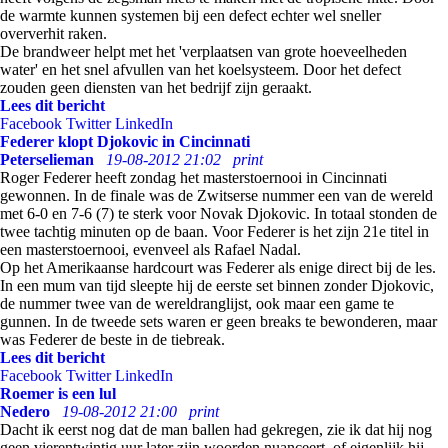
de warmte kunnen systemen bij een defect echter wel sneller
oververhit raken.
De brandweer helpt met het 'verplaatsen van grote hoeveelheden
water' en het snel afvullen van het koelsysteem. Door het defect
zouden geen diensten van het bedrijf zijn geraakt.
Lees dit bericht
Facebook
Twitter
LinkedIn
Federer klopt Djokovic in Cincinnati
Peterselieman
19-08-2012 21:02
print
Roger Federer heeft zondag het masterstoernooi in Cincinnati
gewonnen. In de finale was de Zwitserse nummer een van de wereld
met 6-0 en 7-6 (7) te sterk voor Novak Djokovic. In totaal stonden de
twee tachtig minuten op de baan. Voor Federer is het zijn 21e titel in
een masterstoernooi, evenveel als Rafael Nadal.
Op het Amerikaanse hardcourt was Federer als enige direct bij de les.
In een mum van tijd sleepte hij de eerste set binnen zonder Djokovic,
de nummer twee van de wereldranglijst, ook maar een game te
gunnen. In de tweede sets waren er geen breaks te bewonderen, maar
was Federer de beste in de tiebreak.
Lees dit bericht
Facebook
Twitter
LinkedIn
Roemer is een lul
Nedero
19-08-2012 21:00
print
Dacht ik eerst nog dat de man ballen had gekregen, zie ik dat hij nog
geen vierentwintig uur later zijn woorden nuanceert, of eigenlijk hij