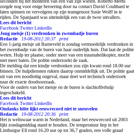
seconden bij het monteren van een van zijn wielen. Roberto Merhi
zorgde nog voor enige beroering door na contact David Coulthard te
laten spinnen en vervolgens op zijn teamgenoot Susie Wolff in te
rijden. De Spanjaard was uiteindelijk een van de twee uitvallers.
Lees dit bericht
Facebook
Twitter
LinkedIn
Jong meisje (1) verdronken in zwembadje buren
Redactie
19-08-2012 20:37
print
Een 1-jarig meisje uit Barneveld is zondag vermoedelijk verdronken in
het zwembadje van de buren van haar ouderlijk huis. Dat laat de politie
weten. Hulp ter plaatse, onder meer van een traumahelikopter, mocht
niet meer baten. De politie onderzoekt de zaak.
De melding dat een kindje verdronken zou zijn kwam rond 18.00 uur
binnen. De hulpdiensten rukten daarop onmiddellijk uit. De politie gaat
uit van een noodlottig ongeval, maar doet wel technisch onderzoek
naar de exacte doodsoorzaak.
Voor de ouders van het meisje en de buren is slachtofferhulp
ingeschakeld.
Lees dit bericht
Facebook
Twitter
LinkedIn
Ondanks hitte lijkt eeuwrecord niet te sneuvelen
Redactie
19-08-2012 20:36
print
Het is weliswaar warm in Nederland, maar het eeuwrecord uit 2003
lijkt zondagmiddag stand te houden. De temperatuur liep in het
Limburgse Ell rond 16.20 uur op tot 36,7 graden, een volle graad