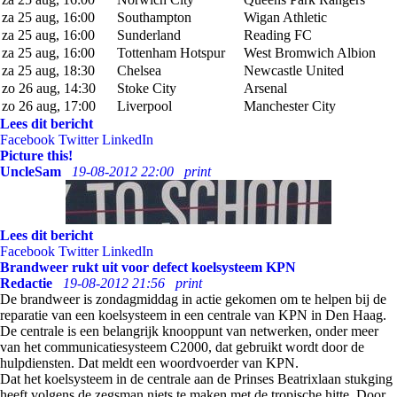
za 25 aug, 16:00
Southampton
Wigan Athletic
za 25 aug, 16:00
Sunderland
Reading FC
za 25 aug, 16:00
Tottenham Hotspur
West Bromwich Albion
za 25 aug, 18:30
Chelsea
Newcastle United
zo 26 aug, 14:30
Stoke City
Arsenal
zo 26 aug, 17:00
Liverpool
Manchester City
Lees dit bericht
Facebook
Twitter
LinkedIn
Picture this!
UncleSam
19-08-2012 22:00
print
Lees dit bericht
Facebook
Twitter
LinkedIn
Brandweer rukt uit voor defect koelsysteem KPN
Redactie
19-08-2012 21:56
print
De brandweer is zondagmiddag in actie gekomen om te helpen bij de
reparatie van een koelsysteem in een centrale van KPN in Den Haag.
De centrale is een belangrijk knooppunt van netwerken, onder meer
van het communicatiesysteem C2000, dat gebruikt wordt door de
hulpdiensten. Dat meldt een woordvoerder van KPN.
Dat het koelsysteem in de centrale aan de Prinses Beatrixlaan stukging
heeft volgens de zegsman niets te maken met de tropische hitte. Door