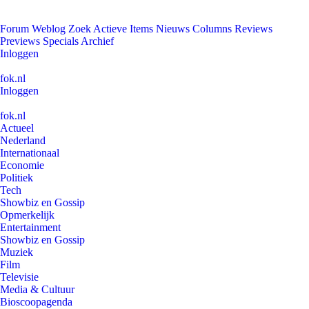
Forum
Weblog
Zoek
Actieve Items
Nieuws
Columns
Reviews
Previews
Specials
Archief
Inloggen
fok.nl
Inloggen
fok.nl
Actueel
Nederland
Internationaal
Economie
Politiek
Tech
Showbiz en Gossip
Opmerkelijk
Entertainment
Showbiz en Gossip
Muziek
Film
Televisie
Media & Cultuur
Bioscoopagenda