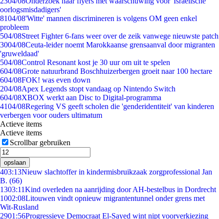
23
04/08
Onderzoek naar flyers met waarschuwing voor 'Israëlische
oorlogsmisdadigers'
81
04/08
'Witte' mannen discrimineren is volgens OM geen enkel
probleem
5
04/08
Street Fighter 6-fans weer over de zeik vanwege nieuwste patch
30
04/08
Ceuta-leider noemt Marokkaanse grensaanval door migranten
'gruweldaad'
5
04/08
Control Resonant kost je 30 uur om uit te spelen
6
04/08
Grote natuurbrand Boschhuizerbergen groeit naar 100 hectare
6
04/08
FOK! was even down
2
04/08
Apex Legends stopt vandaag op Nintendo Switch
6
04/08
XBOX werkt aan Disc to Digital-programma
41
04/08
Regering VS geeft scholen die 'genderidentiteit' van kinderen
verbergen voor ouders ultimatum
Actieve items
Actieve items
Scrollbar gebruiken
opslaan
4
03:13
Nieuw slachtoffer in kindermisbruikzaak zorgprofessional Jan
B. (66)
13
03:11
Kind overleden na aanrijding door AH-bestelbus in Dordrecht
10
02:08
Litouwen vindt opnieuw migrantentunnel onder grens met
Wit-Rusland
29
01:56
Progressieve Democraat El-Sayed wint nipt voorverkiezing