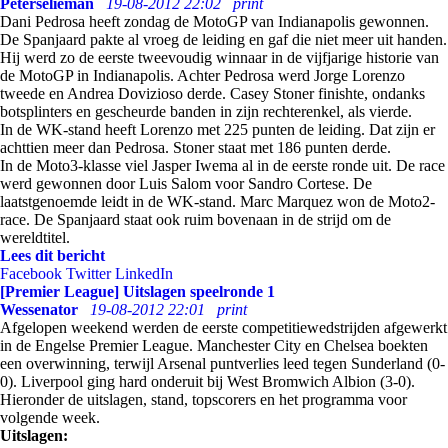
Peterselieman
19-08-2012 22:02
print
Dani Pedrosa heeft zondag de MotoGP van Indianapolis gewonnen.
De Spanjaard pakte al vroeg de leiding en gaf die niet meer uit handen.
Hij werd zo de eerste tweevoudig winnaar in de vijfjarige historie van
de MotoGP in Indianapolis. Achter Pedrosa werd Jorge Lorenzo
tweede en Andrea Dovizioso derde. Casey Stoner finishte, ondanks
botsplinters en gescheurde banden in zijn rechterenkel, als vierde.
In de WK-stand heeft Lorenzo met 225 punten de leiding. Dat zijn er
achttien meer dan Pedrosa. Stoner staat met 186 punten derde.
In de Moto3-klasse viel Jasper Iwema al in de eerste ronde uit. De race
werd gewonnen door Luis Salom voor Sandro Cortese. De
laatstgenoemde leidt in de WK-stand. Marc Marquez won de Moto2-
race. De Spanjaard staat ook ruim bovenaan in de strijd om de
wereldtitel.
Lees dit bericht
Facebook
Twitter
LinkedIn
[Premier League] Uitslagen speelronde 1
Wessenator
19-08-2012 22:01
print
Afgelopen weekend werden de eerste competitiewedstrijden afgewerkt
in de Engelse Premier League. Manchester City en Chelsea boekten
een overwinning, terwijl Arsenal puntverlies leed tegen Sunderland (0-
0). Liverpool ging hard onderuit bij West Bromwich Albion (3-0).
Hieronder de uitslagen, stand, topscorers en het programma voor
volgende week.
Uitslagen: