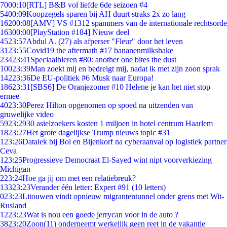
70
00:10
[RTL] B&B vol liefde 6de seizoen #4
54
00:09
Koopzegels sparen bij AH duurt straks 2x zo lang
162
00:08
[AMV] VS #1312 spammers van de internationale rechtsorde
163
00:00
[PlayStation #184] Nieuw deel
45
23:57
Abdul A. (27) als afperser "Fleur" door het leven
31
23:55
Covid19 the aftermath #17 bananenmilkshake
234
23:41
Speciaalbieren #80: another one bites the dust
100
23:39
Man zoekt mij en bedreigt mij, nadat ik met zijn zoon sprak
142
23:36
De EU-politiek #6 Musk naar Europa!
186
23:31
[SBS6] De Oranjezomer #10 Helene je kan het niet stop
ermee
40
23:30
Perez Hilton opgenomen op spoed na uitzenden van
gruwelijke video
59
23:29
30 asielzoekers kosten 1 miljoen in hotel centrum Haarlem
18
23:27
Het grote dagelijkse Trump nieuws topic #31
1
23:26
Datalek bij Bol en Bijenkorf na cyberaanval op logistiek partner
Ceva
1
23:25
Progressieve Democraat El-Sayed wint nipt voorverkiezing
Michigan
2
23:24
Hoe ga jij om met een relatiebreuk?
133
23:23
Verander één letter: Expert #91 (10 letters)
0
23:23
Litouwen vindt opnieuw migrantentunnel onder grens met Wit-
Rusland
12
23:23
Wat is nou een goede jerrycan voor in de auto ?
38
23:20
Zoon(11) onderneemt werkelijk geen reet in de vakantie