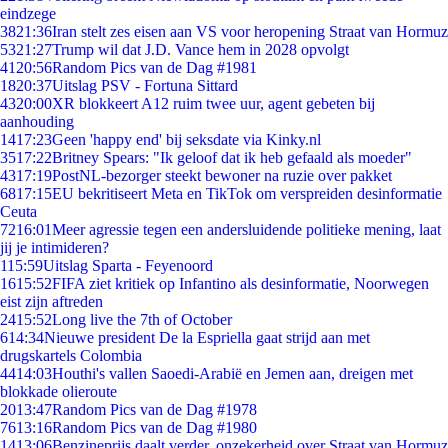
eindzege
38
21:36
Iran stelt zes eisen aan VS voor heropening Straat van Hormuz
53
21:27
Trump wil dat J.D. Vance hem in 2028 opvolgt
41
20:56
Random Pics van de Dag #1981
18
20:37
Uitslag PSV - Fortuna Sittard
43
20:00
XR blokkeert A12 ruim twee uur, agent gebeten bij
aanhouding
14
17:23
Geen 'happy end' bij seksdate via Kinky.nl
35
17:22
Britney Spears: "Ik geloof dat ik heb gefaald als moeder"
43
17:19
PostNL-bezorger steekt bewoner na ruzie over pakket
68
17:15
EU bekritiseert Meta en TikTok om verspreiden desinformatie
Ceuta
72
16:01
Meer agressie tegen een andersluidende politieke mening, laat
jij je intimideren?
1
15:59
Uitslag Sparta - Feyenoord
16
15:52
FIFA ziet kritiek op Infantino als desinformatie, Noorwegen
eist zijn aftreden
24
15:52
Long live the 7th of October
6
14:34
Nieuwe president De la Espriella gaat strijd aan met
drugskartels Colombia
44
14:03
Houthi's vallen Saoedi-Arabië en Jemen aan, dreigen met
blokkade olieroute
20
13:47
Random Pics van de Dag #1978
76
13:16
Random Pics van de Dag #1980
14
13:06
Benzineprijs daalt verder, onzekerheid over Straat van Hormuz