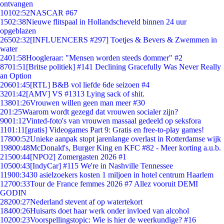
ontvangen
101
02:52
NASCAR #67
15
02:38
Nieuwe flitspaal in Hollandscheveld binnen 24 uur
opgeblazen
265
02:32
[INFLUENCERS #297] Toetjes & Bevers & Zwemmen in
water
24
01:58
Hoogleraar: "Mensen worden steeds dommer" #2
87
01:51
[Britse politiek] #141 Declining Gracefully Was Never Really
an Option
206
01:45
[RTL] B&B vol liefde 6de seizoen #4
32
01:42
[AMV] VS #1313 Lying sack of shit.
138
01:26
Vrouwen willen geen man meer #30
2
01:25
Waarom wordt gezegd dat vrouwen socialer zijn?
90
01:12
Vinted-foto's van vrouwen massaal gedeeld op seksfora
11
01:11
[gratis] Videogames Part 9: Gratis en free-to-play games!
178
00:52
Unieke aanpak stopt jarenlange overlast in Rotterdamse wijk
198
00:48
McDonald's, Burger King en KFC #82 - Meer korting a.u.b.
215
00:44
[NPO2] Zomergasten 2026 #1
105
00:43
[IndyCar] #115 We're in Nashville Tennessee
119
00:34
30 asielzoekers kosten 1 miljoen in hotel centrum Haarlem
127
00:33
Tour de France femmes 2026 #7 Allez vooruit DEMI
GODIN
282
00:27
Nederland stevent af op watertekort
184
00:26
Huisarts doet haar werk onder invloed van alcohol
102
00:23
Voorspellingstopic: Wie is hier de weerkundige? #16