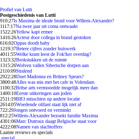
Profiel van Lutti
Postgeschiedenis van Lutti
9
10:27
Is Maxima de ideale bruid voor Willem-Alexander?
11
17:17
Na twee jaar uit coma ontwaakt
15
22:26
Yellow kapt ermee
14
16:26
Acteur door collega in brand gestoken
6
16:02
Oppas doodt baby
12
19:37
Betere cijfers zonder huiswerk
40
11:55
Welke krant leest de Fok!ker overdag?
13
23:32
Brokstukken uit de ruimte
13
15:26
Wolven vallen Siberische dorpen aan
21
10:09
Stralend
29
22:28
Duet Madonna en Britney Spears?
38
00:48
Alles was mis met het cafe in Volendam
11
00:32
Britse arts vermoordde mogelijk meer dan
14
00:10
Eerste uitkeringen aan joden
25
11:19
BB3 misschien op andere locatie
26
14:05
Woedende olifant staat lijk niet af
7
22:29
Jongen ontvoerd en verminkt
8
12:25
Willem-Alexander bezoekt familie Maxima
43
01:06
Marc Dutroux daagt Belgische staat voor
42
22:08
Namen van slachtoffers
Laatste reviews en specials
special