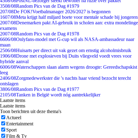
43
08/08
PostNL-bezorger steekt bewoner na ruzie over pakket
35
08/08
Random Pics van de Dag #1979
2
07/08
De FOK!Voetbalmanager 2026/2027 is begonnen
16
07/08
Meta krijgt half miljard boete voor mentale schade bij jongeren
20
07/08
Denemarken pakt AI-gebruik in scholen aan: extra mondelinge
examens
20
07/08
Random Pics van de Dag #1978
66
06/08
Onlyfans-model met G-cup wil als NASA-ambassadeur naar
maan
25
06/08
Huisarts per direct uit vak gezet om ernstig alcoholmisbruik
19
06/08
Drone met explosieven bij Duits vliegveld voedt vrees voor
hybride aanval
60
06/08
Waterschappen slaan alarm wegens droogte: Gereedschapskist
leeg
24
06/08
Zorgmedewerkster die 's nachts haar vriend bezocht terecht
ontslagen
38
06/08
Random Pics van de Dag #1977
21
05/08
Tanken in België wordt nóg aantrekkelijker
Laatste items
Laatste items
Toon berichten uit deze thema's
Actueel
Entertainment
Sport
Film & Tv