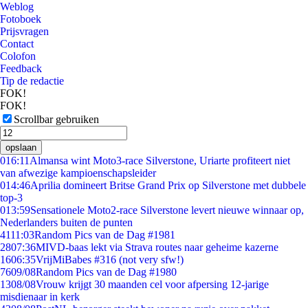
Weblog
Fotoboek
Prijsvragen
Contact
Colofon
Feedback
Tip de redactie
FOK!
FOK!
Scrollbar gebruiken
opslaan
0
16:11
Almansa wint Moto3-race Silverstone, Uriarte profiteert niet
van afwezige kampioenschapsleider
0
14:46
Aprilia domineert Britse Grand Prix op Silverstone met dubbele
top-3
0
13:59
Sensationele Moto2-race Silverstone levert nieuwe winnaar op,
Nederlanders buiten de punten
41
11:03
Random Pics van de Dag #1981
28
07:36
MIVD-baas lekt via Strava routes naar geheime kazerne
16
06:35
VrijMiBabes #316 (not very sfw!)
76
09/08
Random Pics van de Dag #1980
13
08/08
Vrouw krijgt 30 maanden cel voor afpersing 12-jarige
misdienaar in kerk