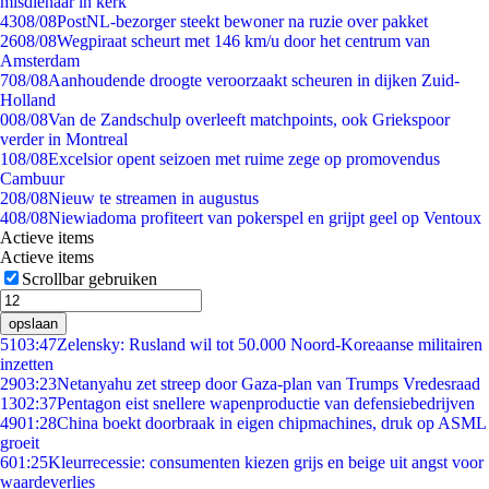
misdienaar in kerk
43
08/08
PostNL-bezorger steekt bewoner na ruzie over pakket
26
08/08
Wegpiraat scheurt met 146 km/u door het centrum van
Amsterdam
7
08/08
Aanhoudende droogte veroorzaakt scheuren in dijken Zuid-
Holland
0
08/08
Van de Zandschulp overleeft matchpoints, ook Griekspoor
verder in Montreal
1
08/08
Excelsior opent seizoen met ruime zege op promovendus
Cambuur
2
08/08
Nieuw te streamen in augustus
4
08/08
Niewiadoma profiteert van pokerspel en grijpt geel op Ventoux
Actieve items
Actieve items
Scrollbar gebruiken
opslaan
51
03:47
Zelensky: Rusland wil tot 50.000 Noord-Koreaanse militairen
inzetten
29
03:23
Netanyahu zet streep door Gaza-plan van Trumps Vredesraad
13
02:37
Pentagon eist snellere wapenproductie van defensiebedrijven
49
01:28
China boekt doorbraak in eigen chipmachines, druk op ASML
groeit
6
01:25
Kleurrecessie: consumenten kiezen grijs en beige uit angst voor
waardeverlies