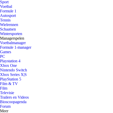
Sport
Voetbal
Formule 1
Autosport
Tennis
Wielrennen
Schaatsen
Wintersporten
Managerspelen
Voetbalmanager
Formule 1-manager
Games
PC
Playstation 4
Xbox One
Nintendo Switch
Xbox Series X|S
PlayStation 5
Film & TV
Film
Televisie
Trailers en Videos
Bioscoopagenda
Forum
Meer