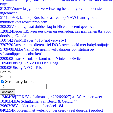
blijft
8
12:37
Vrouw krijgt door verwisseling het embryo van ander stel
ingebracht
51
11:40
VS: kans op Russische aanval op NAVO-land groeit,
munitietekort wordt probleem
3
08:25
Vollering slaat dubbelslag in Nice en neemt geel over
12
08:24
Broer 135 keer gestoken en gesneden: zes jaar cel en tbs voor
doodslag Gouda
16
07:42
VrijMiBabes #316 (not very sfw!)
32
07:20
Amsterdams dierenasiel DOA overspoeld met babykonijntjes
57
09/08
Dikke Van Dale neemt 'vulvalippen' op: 'stigma op
schaamlippen doorbreken'
22
09/08
Jesus Simulator komt naar Nintendo Switch
1
09/08
Uitslag AZ - ADO Den Haag
3
09/08
Uitslag NEC - Telstar
Forum
Forum
Scrollbar gebruiken
opslaan
124
04:38
[FOK!Voetbalmanager 2026/2027] #1 We zijn er weer
103
03:43
De Schatkamer van Beeld & Geluid #4
296
03:38
Van kleuter tot puber deel 184
84
02:54
Probleem met webshop: verkeerd (veel duurder) product