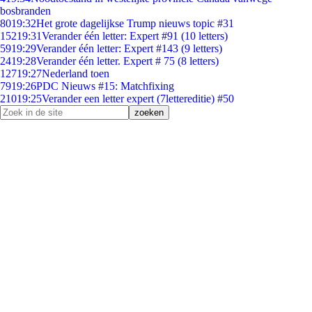
bosbranden
80
19:32
Het grote dagelijkse Trump nieuws topic #31
152
19:31
Verander één letter: Expert #91 (10 letters)
59
19:29
Verander één letter: Expert #143 (9 letters)
24
19:28
Verander één letter. Expert # 75 (8 letters)
127
19:27
Nederland toen
79
19:26
PDC Nieuws #15: Matchfixing
210
19:25
Verander een letter expert (7lettereditie) #50