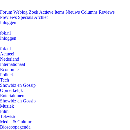
Forum
Weblog
Zoek
Actieve Items
Nieuws
Columns
Reviews
Previews
Specials
Archief
Inloggen
fok.nl
Inloggen
fok.nl
Actueel
Nederland
Internationaal
Economie
Politiek
Tech
Showbiz en Gossip
Opmerkelijk
Entertainment
Showbiz en Gossip
Muziek
Film
Televisie
Media & Cultuur
Bioscoopagenda