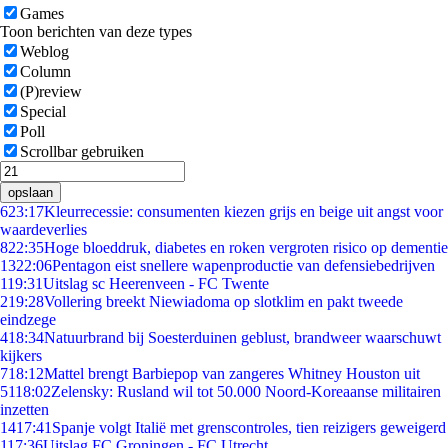
Games
Toon berichten van deze types
Weblog
Column
(P)review
Special
Poll
Scrollbar gebruiken
opslaan
6
23:17
Kleurrecessie: consumenten kiezen grijs en beige uit angst voor
waardeverlies
8
22:35
Hoge bloeddruk, diabetes en roken vergroten risico op dementie
13
22:06
Pentagon eist snellere wapenproductie van defensiebedrijven
1
19:31
Uitslag sc Heerenveen - FC Twente
2
19:28
Vollering breekt Niewiadoma op slotklim en pakt tweede
eindzege
4
18:34
Natuurbrand bij Soesterduinen geblust, brandweer waarschuwt
kijkers
7
18:12
Mattel brengt Barbiepop van zangeres Whitney Houston uit
51
18:02
Zelensky: Rusland wil tot 50.000 Noord-Koreaanse militairen
inzetten
14
17:41
Spanje volgt Italië met grenscontroles, tien reizigers geweigerd
1
17:36
Uitslag FC Groningen - FC Utrecht