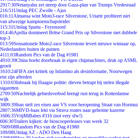
29
17:30
Netanyahu zet streep door Gaza-plan van Trumps Vredesraad
2
16:51
Uitslag PEC Zwolle - Ajax
0
16:11
Almansa wint Moto3-race Silverstone, Uriarte profiteert niet
van afwezige kampioenschapsleider
1
15:31
Uitslag Sparta - Feyenoord
0
14:46
Aprilia domineert Britse Grand Prix op Silverstone met dubbele
top-3
0
13:59
Sensationele Moto2-race Silverstone levert nieuwe winnaar op,
Nederlanders buiten de punten
41
11:03
Random Pics van de Dag #1981
49
10:39
China boekt doorbraak in eigen chipmachines, druk op ASML
groeit
16
10:24
FIFA ziet kritiek op Infantino als desinformatie, Noorwegen
eist zijn aftreden
13
10:03
Inbraak bij Haagse politie: dieven betrapt bij stelen illegale
sigaretten
27
09:50
Nachtelijk gebiedsverbod brengt rust terug in Rotterdamse
wijk
38
09:39
Iran stelt zes eisen aan VS voor heropening Straat van Hormuz
28
07:36
MIVD-baas lekt via Strava routes naar geheime kazerne
16
06:35
VrijMiBabes #316 (not very sfw!)
6
06:30
Trailers kijken: de bioscoopreleases van week 32
76
09/08
Random Pics van de Dag #1980
1
09/08
Uitslag AZ - ADO Den Haag
13
08/08
Hoe 30 landen zich voorbereiden op mogelijke oorlog met