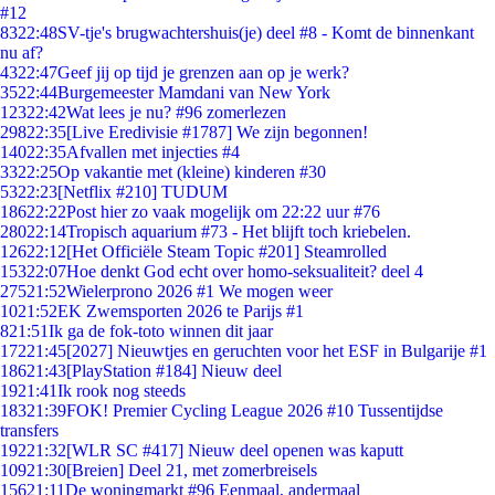
#12
83
22:48
SV-tje's brugwachtershuis(je) deel #8 - Komt de binnenkant
nu af?
43
22:47
Geef jij op tijd je grenzen aan op je werk?
35
22:44
Burgemeester Mamdani van New York
123
22:42
Wat lees je nu? #96 zomerlezen
298
22:35
[Live Eredivisie #1787] We zijn begonnen!
140
22:35
Afvallen met injecties #4
33
22:25
Op vakantie met (kleine) kinderen #30
53
22:23
[Netflix #210] TUDUM
186
22:22
Post hier zo vaak mogelijk om 22:22 uur #76
280
22:14
Tropisch aquarium #73 - Het blijft toch kriebelen.
126
22:12
[Het Officiële Steam Topic #201] Steamrolled
153
22:07
Hoe denkt God echt over homo-seksualiteit? deel 4
275
21:52
Wielerprono 2026 #1 We mogen weer
10
21:52
EK Zwemsporten 2026 te Parijs #1
8
21:51
Ik ga de fok-toto winnen dit jaar
172
21:45
[2027] Nieuwtjes en geruchten voor het ESF in Bulgarije #1
186
21:43
[PlayStation #184] Nieuw deel
19
21:41
Ik rook nog steeds
183
21:39
FOK! Premier Cycling League 2026 #10 Tussentijdse
transfers
192
21:32
[WLR SC #417] Nieuw deel openen was kaputt
109
21:30
[Breien] Deel 21, met zomerbreisels
156
21:11
De woningmarkt #96 Eenmaal, andermaal