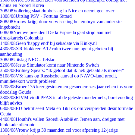
China en Noord-Korea
3
08/08
Vollering slaat dubbelslag in Nice en neemt geel over
18
08/08
Uitslag PSV - Fortuna Sittard
8
08/08
Vrouw krijgt door verwisseling het embryo van ander stel
ingebracht
6
08/08
Nieuwe president De la Espriella gaat strijd aan met
drugskartels Colombia
14
08/08
Geen 'happy end' bij seksdate via Kinky.nl
43
08/08
XR blokkeert A12 ruim twee uur, agent gebeten bij
aanhouding
3
08/08
Uitslag NEC - Telstar
22
08/08
Jesus Simulator komt naar Nintendo Switch
35
08/08
Britney Spears: "Ik geloof dat ik heb gefaald als moeder"
51
08/08
VS: kans op Russische aanval op NAVO-land groeit,
munitietekort wordt probleem
12
08/08
Broer 135 keer gestoken en gesneden: zes jaar cel en tbs voor
doodslag Gouda
28
08/08
RIVM vindt PFAS in al de geteste moedermelk, borstvoeding
blijft advies
68
08/08
EU bekritiseert Meta en TikTok om verspreiden desinformatie
Ceuta
44
08/08
Houthi's vallen Saoedi-Arabië en Jemen aan, dreigen met
blokkade olieroute
13
08/08
Vrouw krijgt 30 maanden cel voor afpersing 12-jarige