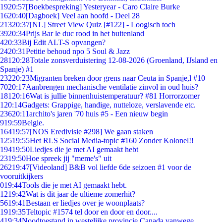
19
20:57
[Boekbespreking] Yesteryear - Caro Claire Burke
16
20:40
[Dagboek] Veel aan hoofd - Deel 28
213
20:37
[NL] Street View Quiz [#122] - Loogisch toch
39
20:34
Prijs Bar le duc rood in het buitenland
4
20:33
Bij Edit ALT-S opvangen?
24
20:31
Petitie behoud npo 5 Soul & Jazz
281
20:28
Totale zonsverduistering 12-08-2026 (Groenland, IJsland en
Spanje) #1
232
20:23
Migranten breken door grens naar Ceuta in Spanje,l #10
70
20:17
Aanbrengen mechanische ventilatie zinvol in oud huis?
181
20:16
Wat is jullie binnenhuistemperatuur? #81 Horrorzomer
1
20:14
Gadgets: Grappige, handige, nutteloze, verslavende etc.
236
20:11
archito's jaren '70 huis #5 - Een nieuw begin
9
19:59
Belgie.
164
19:57
[NOS Eredivisie #298] We gaan staken
125
19:55
Het RLS Social Media-topic #160 Zonder Kolonel!!
194
19:50
Liedjes die je met AI gemaakt hebt
23
19:50
Hoe spreek jij "meme's" uit
262
19:47
[Videoland] B&B vol liefde 6de seizoen #1 voor de
vooruitkijkers
0
19:44
Tools die je met AI gemaakt hebt.
12
19:42
Wat is dit jaar de ultieme zomerhit?
56
19:41
Bestaan er liedjes over je woonplaats?
19
19:35
Teltopic #1574 tel door en door en door....
4
19:34
Noodtoestand in westelijke provincie Canada vanwege