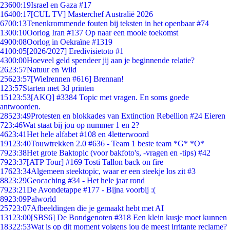
236
00:19
Israel en Gaza #17
164
00:17
[CUL TV] Masterchef Australië 2026
67
00:13
Tenenkrommende fouten bij teksten in het openbaar #74
13
00:10
Oorlog Iran #137 Op naar een mooie toekomst
49
00:08
Oorlog in Oekraïne #1319
41
00:05
[2026/2027] Eredivisietoto #1
43
00:00
Hoeveel geld spendeer jij aan je beginnende relatie?
26
23:57
Natuur en Wild
256
23:57
[Wielrennen #616] Brennan!
1
23:57
Starten met 3d printen
151
23:53
[AKQ] #3384 Topic met vragen. En soms goede
antwoorden.
285
23:49
Protesten en blokkades van Extinction Rebellion #24 Eieren
7
23:46
Wat staat bij jou op nummer 1 en 2?
46
23:41
Het hele alfabet #108 en 4letterwoord
191
23:40
Touwtrekken 2.0 #636 - Team 1 beste team *G* *O*
79
23:38
Het grote Baktopic (voor bakfoto's, -vragen en -tips) #42
79
23:37
[ATP Tour] #169 Tosti Tallon back on fire
176
23:34
Algemeen steektopic, waar er een steekje los zit #3
88
23:29
Geocaching #34 - Het hele jaar rond
79
23:21
De Avondetappe #177 - Bijna voorbij :(
89
23:09
Palworld
257
23:07
Afbeeldingen die je gemaakt hebt met AI
131
23:00
[SBS6] De Bondgenoten #318 Een klein kusje moet kunnen
183
22:53
Wat is op dit moment volgens jou de meest irritante reclame?