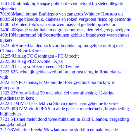
13
01:10
Inbraak bij Haagse politie: dieven betrapt bij stelen illegale
sigaretten
7
01:03
Mattel brengt Barbiepop van zangeres Whitney Houston uit
8
00:56
Hoge bloeddruk, diabetes en roken vergroten risico op dementie
42
00:52
Vinted-foto's van vrouwen massaal gedeeld op seksfora
14
00:30
Spanje volgt Italië met grenscontroles, tien reizigers geweigerd
4
00:19
Natuurbrand bij Soesterduinen geblust, brandweer waarschuwt
kijkers
13
23:56
Hoe 30 landen zich voorbereiden op mogelijke oorlog met
China en Noord-Korea
1
22:54
Uitslag FC Groningen - FC Utrecht
2
22:53
Uitslag PEC Zwolle - Ajax
1
22:52
Uitslag sc Heerenveen - FC Twente
27
22:52
Nachtelijk gebiedsverbod brengt rust terug in Rotterdamse
wijk
30
22:47
NPO-manager Menno de Boer geschorst na dickpic in
groepsapp
13
22:23
Vrouw krijgt 30 maanden cel voor afpersing 12-jarige
misdienaar in kerk
28
22:17
MIVD-baas lekt via Strava routes naar geheime kazerne
28
22:00
RIVM vindt PFAS in al de geteste moedermelk, borstvoeding
blijft advies
77
21:54
Israël meldt dood twee militairen in Zuid-Libanon, vergelding
aangekondigd
2
21:38
Vollering breekt Niewiadoma op slotklim en pakt tweede