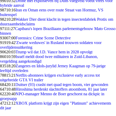
990
10:32
Drone met explosieven bij Duits vliegveld voedt vrees voor
hybride aanval
987
10:16
Iran en Oman eens over route Straat van Hormuz, VS
buitenspel
982
10:28
Wakker Dier dient klacht in tegen insectenfabriek Protix om
duurzaamheidsclaims
971
11:27
Capibara's lopen Braziliaans parlementsgebouw Mato Grosso
binnen
930
07:00
Forensics: Crime Scene Detective
919
19:42
'Zwarte weduwes' in Rusland trouwen soldaten voor
overlijdensuitkering
906
20:03
Trump wil dat J.D. Vance hem in 2028 opvolgt
860
10:59
Israël meldt dood twee militairen in Zuid-Libanon,
vergelding aangekondigd
835
18:20
Zangeres en Idols-jurylid Jerney Kaagman op 79-jarige
leeftijd overleden
788
15:21
Netflix-abonnees krijgen exclusieve early access tot
uitgebreide GTA VI trailer
684
20:11
Duitser (93) crasht met quad tegen boom, vier gewonden
647
10:48
Hiroshima herdenkt slachtoffers atoombom, 81 jaar later
622
20:40
NPO-manager Menno de Boer geschorst na dickpic in
groepsapp
472
12:12
XBOX platform krijgt zijn eigen "Platinum" achievements
dit jaar