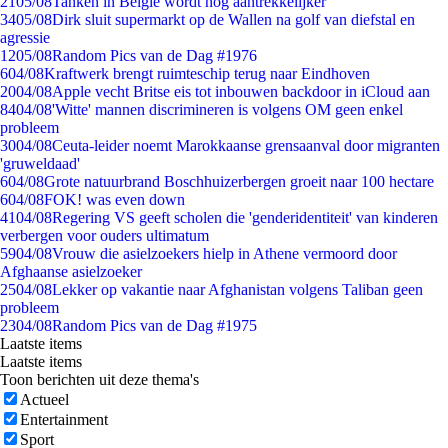
21
05/08
Tanken in België wordt nóg aantrekkelijker
34
05/08
Dirk sluit supermarkt op de Wallen na golf van diefstal en
agressie
12
05/08
Random Pics van de Dag #1976
6
04/08
Kraftwerk brengt ruimteschip terug naar Eindhoven
20
04/08
Apple vecht Britse eis tot inbouwen backdoor in iCloud aan
84
04/08
'Witte' mannen discrimineren is volgens OM geen enkel
probleem
30
04/08
Ceuta-leider noemt Marokkaanse grensaanval door migranten
'gruweldaad'
6
04/08
Grote natuurbrand Boschhuizerbergen groeit naar 100 hectare
6
04/08
FOK! was even down
41
04/08
Regering VS geeft scholen die 'genderidentiteit' van kinderen
verbergen voor ouders ultimatum
59
04/08
Vrouw die asielzoekers hielp in Athene vermoord door
Afghaanse asielzoeker
25
04/08
Lekker op vakantie naar Afghanistan volgens Taliban geen
probleem
23
04/08
Random Pics van de Dag #1975
Laatste items
Laatste items
Toon berichten uit deze thema's
Actueel
Entertainment
Sport