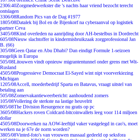
23
06:40
Zorgmedewerkster die 's nachts haar vriend bezocht terecht
ontslagen
33
06/08
Random Pics van de Dag #1977
18
05/08
Datalek bij Bol en de Bijenkorf na cyberaanval op logistiek
partner Ceva
34
05/08
Kind overleden na aanrijding door AH-bestelbus in Dordrecht
6
05/08
Nieuw slachtoffer in kindermisbruikzaak zorgprofessional Jan
B. (66)
3
05/08
Geen Qatar en Abu Dhabi? Dan eindigt Formule 1-seizoen
mogelijk in Europa
5
05/08
Litouwen vindt opnieuw migrantentunnel onder grens met Wit-
Rusland
45
05/08
Progressieve Democraat El-Sayed wint nipt voorverkiezing
Michigan
12
05/08
Accell, moederbedrijf Sparta en Batavus, vraagt uitstel van
betaling aan
5
05/08
Zomervakantieweerbericht: aanhoudend zomers
1
05/08
Vollering de sterkste na lastige heuvelrit
8
05/08
The Division Resurgence nu gratis op pc
36
05/08
Hackers roven Coldcard-bitcoinwallets leeg voor 114 miljoen
dollar
45
05/08
Doorwerken na AOW-leeftijd vaker vastgelegd in cao's, moet
werken na je 67e de norm worden?
38
05/08
Vinted-foto's van vrouwen massaal gedeeld op seksfora