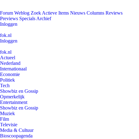
Forum
Weblog
Zoek
Actieve Items
Nieuws
Columns
Reviews
Previews
Specials
Archief
Inloggen
fok.nl
Inloggen
fok.nl
Actueel
Nederland
Internationaal
Economie
Politiek
Tech
Showbiz en Gossip
Opmerkelijk
Entertainment
Showbiz en Gossip
Muziek
Film
Televisie
Media & Cultuur
Bioscoopagenda