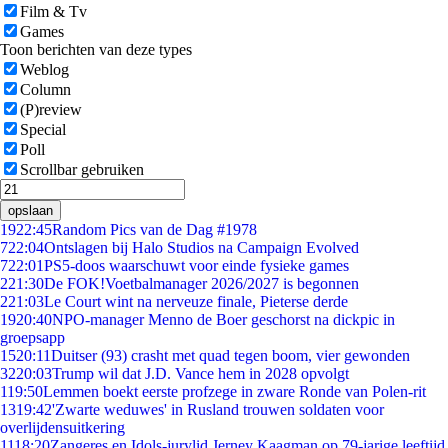
Film & Tv
Games
Toon berichten van deze types
Weblog
Column
(P)review
Special
Poll
Scrollbar gebruiken
opslaan
19
22:45
Random Pics van de Dag #1978
7
22:04
Ontslagen bij Halo Studios na Campaign Evolved
7
22:01
PS5-doos waarschuwt voor einde fysieke games
2
21:30
De FOK!Voetbalmanager 2026/2027 is begonnen
2
21:03
Le Court wint na nerveuze finale, Pieterse derde
19
20:40
NPO-manager Menno de Boer geschorst na dickpic in
groepsapp
15
20:11
Duitser (93) crasht met quad tegen boom, vier gewonden
32
20:03
Trump wil dat J.D. Vance hem in 2028 opvolgt
1
19:50
Lemmen boekt eerste profzege in zware Ronde van Polen-rit
13
19:42
'Zwarte weduwes' in Rusland trouwen soldaten voor
overlijdensuitkering
11
18:20
Zangeres en Idols-jurylid Jerney Kaagman op 79-jarige leeftijd