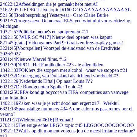
246
22:12
Afbeeldingen die je gemaakt hebt met AI
216
22:05
[UEL/ECL live topic] #160 GOAAAAAAAAAAAAAL
5
21:58
[Boekbespreking] Yesteryear - Caro Claire Burke
99
21:57
Progressieve Democraat El-Sayed wint nipt voorverkiezing
Michigan
193
21:57
Politieke meme's en spotprenten #11
129
21:50
[WLR SC #417] Nieuw deel openen was kaputt
8
21:45
[gratis] Videogames Part 9: Gratis en free-to-play games!
32
21:45
[Voorspellen] Voorspel de eindstand van de Eredivisie
2026/2027
20
21:44
Nieuwe Marvel films. #12
99
21:39
[NPO1] Het Familiediner #23 - te allen tijden
134
21:33
FOK!ers die stoppen met alcohol - waar we stoppen #21
65
21:32
De neergang van Duitsland als lichtend voorbeeld #3
123
21:29
[Nederlands Elftal] Op naar Louis IV?
69
21:27
De Bondgenoten Spoiler Topic #3
83
21:25
UEFA kondigt boycot van FIFA-competities aan vanwege
plan Infantino
140
21:19
Zaken waar je je echt dood aan ergert #17 - Werklui
68
21:18
Spaanstalige nummers #34 A que calor nos pasaremos por el
verano?
111
21:17
[Wielrennen #616] Brennan!
270
21:15
Het enige echte LEGO-topic #45 LEGOOOOOOOOOOO
169
21:13
Wat is op dit moment volgens jou de meest irritante reclame?
#12