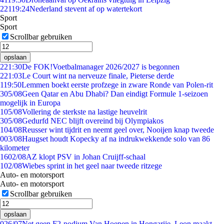
221
19:24
Nederland stevent af op watertekort
Sport
Sport
Scrollbar gebruiken
opslaan
2
21:30
De FOK!Voetbalmanager 2026/2027 is begonnen
2
21:03
Le Court wint na nerveuze finale, Pieterse derde
1
19:50
Lemmen boekt eerste profzege in zware Ronde van Polen-rit
3
05/08
Geen Qatar en Abu Dhabi? Dan eindigt Formule 1-seizoen
mogelijk in Europa
1
05/08
Vollering de sterkste na lastige heuvelrit
3
05/08
Gedurfd NEC blijft overeind bij Olympiakos
1
04/08
Reusser wint tijdrit en neemt geel over, Nooijen knap tweede
0
03/08
Haugset houdt Kopecky af na indrukwekkende solo van 86
kilometer
16
02/08
AZ klopt PSV in Johan Cruijff-schaal
1
02/08
Wiebes sprint in het geel naar tweede ritzege
Auto- en motorsport
Auto- en motorsport
Scrollbar gebruiken
opslaan
0
26/07
Net geen F2-podium Van Hoepen in Hongarije, Leon maakt