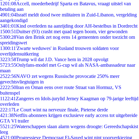
12
01:08
Accell, moederbedrijf Sparta en Batavus, vraagt uitstel van
betaling aan
49
01:04
Israël meldt dood twee militairen in Zuid-Libanon, vergelding
aangekondigd
34
01:01
Kind overleden na aanrijding door AH-bestelbus in Dordrecht
15
00:51
Duitser (93) crasht met quad tegen boom, vier gewonden
53
00:28
Van den Brink zet nog eens 14 gemeenten onder toezicht om
spreidingswet
13
00:11
'Zwarte weduwes' in Rusland trouwen soldaten voor
overlijdensuitkering
32
23:58
Trump wil dat J.D. Vance hem in 2028 opvolgt
57
23:55
Onlyfans-model met G-cup wil als NASA-ambassadeur naar
maan
25
22:56
NAVO zet wegens Russische provocatie 250% meer
gevechtsvliegtuigen in
22
22:50
Iran en Oman eens over route Straat van Hormuz, VS
buitenspel
11
22:41
Zangeres en Idols-jurylid Jerney Kaagman op 79-jarige leeftijd
overleden
2
22:17
Le Court wint na nerveuze finale, Pieterse derde
4
21:38
Netflix-abonnees krijgen exclusieve early access tot uitgebreide
GTA VI trailer
55
21:25
Waterschappen slaan alarm wegens droogte: Gereedschapskist
leeg
45
21:00
Progressieve Democraat El-Sayed wint nipt voorverkiezing