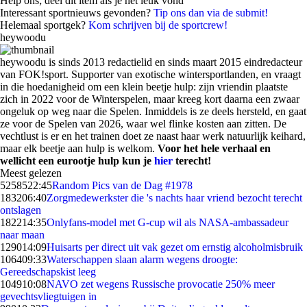
Help ons; deel dit item als je het leuk vond
Interessant sportnieuws gevonden?
Tip ons dan via de submit!
Helemaal sportgek?
Kom schrijven bij de sportcrew!
heywoodu
heywoodu is sinds 2013 redactielid en sinds maart 2015 eindredacteur
van FOK!sport. Supporter van exotische wintersportlanden, en vraagt
in die hoedanigheid om een klein beetje hulp: zijn vriendin plaatste
zich in 2022 voor de Winterspelen, maar kreeg kort daarna een zwaar
ongeluk op weg naar die Spelen. Inmiddels is ze deels hersteld, en gaat
ze voor de Spelen van 2026, waar wel flinke kosten aan zitten. De
vechtlust is er en het trainen doet ze naast haar werk natuurlijk keihard,
maar elk beetje aan hulp is welkom.
Voor het hele verhaal en
wellicht een eurootje hulp kun je
hier
terecht!
Meest gelezen
52585
22:45
Random Pics van de Dag #1978
1832
06:40
Zorgmedewerkster die 's nachts haar vriend bezocht terecht
ontslagen
1822
14:35
Onlyfans-model met G-cup wil als NASA-ambassadeur
naar maan
1290
14:09
Huisarts per direct uit vak gezet om ernstig alcoholmisbruik
1064
09:33
Waterschappen slaan alarm wegens droogte:
Gereedschapskist leeg
1049
10:08
NAVO zet wegens Russische provocatie 250% meer
gevechtsvliegtuigen in