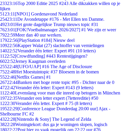
233
23:16
Top 2000 Editie 2025 #243 Alle dikzakken willen op je
lijken
51
23:11
[NPO1] Goedenavond Nederland
254
23:11
De Avondetappe #176 - Met Ellen ten Damme.
49
23:01
Het grote dagelijkse Trump nieuws topic #31
76
23:01
[FOK!Voetbalmanager 2026/2027] #1 We zijn er weer
79
22:59
Meer dan 40 uur werken.
179
22:56
[PlayStation #184] Nieuw deel
109
22:56
Kapper Walat (27) slachtoffer van vernielingen
140
22:52
Verander één letter: Expert #91 (10 letters)
11
22:52
[Crowdfunding] #443 Rentestijgingen?
60
22:52
Jerney Kaagman overleden
255
22:48
[UFO/UAP] #16 The Age of Disclosure
75
22:48
Het Moestuintopic #37 Bloesem in de bomen
55
22:46
[Netflix Games] #1
267
22:44
Banken met hoge rente topic #95 - Dichter naar de 0
47
22:42
Verander één letter: Expert #143 (9 letters)
11
22:40
Levenslang voor man die inreed op betogers in München
197
22:35
Verander een letter expert (7lettereditie) #50
12
22:30
Verander één letter. Expert # 75 (8 letters)
195
22:29
[Conference League Donderdag 20:00 uur] Ajax -
Shelbourne FC #2
43
22:28
[Nintendo & Sony] The Legend of Zelda
38
22:28
Woningtekort: dus ga je woningen slopen, logisch
180
22:22
Post hier zo vaak mogelijk om 22:22 uur #76