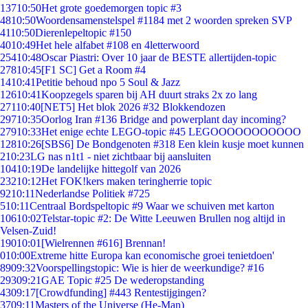
137
10:50
Het grote goedemorgen topic #3
48
10:50
Woordensamenstelspel #1184 met 2 woorden spreken SVP
41
10:50
Dierenlepeltopic #150
40
10:49
Het hele alfabet #108 en 4letterwoord
254
10:48
Oscar Piastri: Over 10 jaar de BESTE allertijden-topic
278
10:45
[F1 SC] Get a Room #4
14
10:41
Petitie behoud npo 5 Soul & Jazz
126
10:41
Koopzegels sparen bij AH duurt straks 2x zo lang
271
10:40
[NET5] Het blok 2026 #32 Blokkendozen
297
10:35
Oorlog Iran #136 Bridge and powerplant day incoming?
279
10:33
Het enige echte LEGO-topic #45 LEGOOOOOOOOOOO
128
10:26
[SBS6] De Bondgenoten #318 Een klein kusje moet kunnen
2
10:23
LG nas n1t1 - niet zichtbaar bij aansluiten
104
10:19
De landelijke hittegolf van 2026
232
10:12
Het FOK!kers maken teringherrie topic
92
10:11
Nederlandse Politiek #725
5
10:11
Centraal Bordspeltopic #9 Waar we schuiven met karton
106
10:02
Telstar-topic #2: De Witte Leeuwen Brullen nog altijd in
Velsen-Zuid!
190
10:01
[Wielrennen #616] Brennan!
0
10:00
Extreme hitte Europa kan economische groei tenietdoen'
89
09:32
Voorspellingstopic: Wie is hier de weerkundige? #16
293
09:21
GAE Topic #25 De wederopstanding
43
09:17
[Crowdfunding] #443 Rentestijgingen?
37
09:11
Masters of the Universe (He-Man)