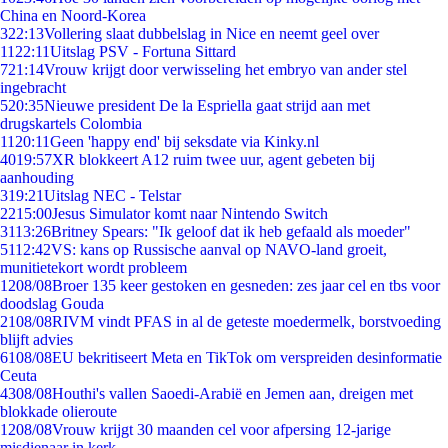
China en Noord-Korea
3
22:13
Vollering slaat dubbelslag in Nice en neemt geel over
11
22:11
Uitslag PSV - Fortuna Sittard
7
21:14
Vrouw krijgt door verwisseling het embryo van ander stel
ingebracht
5
20:35
Nieuwe president De la Espriella gaat strijd aan met
drugskartels Colombia
11
20:11
Geen 'happy end' bij seksdate via Kinky.nl
40
19:57
XR blokkeert A12 ruim twee uur, agent gebeten bij
aanhouding
3
19:21
Uitslag NEC - Telstar
22
15:00
Jesus Simulator komt naar Nintendo Switch
31
13:26
Britney Spears: "Ik geloof dat ik heb gefaald als moeder"
51
12:42
VS: kans op Russische aanval op NAVO-land groeit,
munitietekort wordt probleem
12
08/08
Broer 135 keer gestoken en gesneden: zes jaar cel en tbs voor
doodslag Gouda
21
08/08
RIVM vindt PFAS in al de geteste moedermelk, borstvoeding
blijft advies
61
08/08
EU bekritiseert Meta en TikTok om verspreiden desinformatie
Ceuta
43
08/08
Houthi's vallen Saoedi-Arabië en Jemen aan, dreigen met
blokkade olieroute
12
08/08
Vrouw krijgt 30 maanden cel voor afpersing 12-jarige
misdienaar in kerk