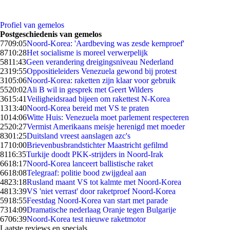
Profiel van gemelos
Postgeschiedenis van gemelos
77
09:05
Noord-Korea: 'Aardbeving was zesde kernproef'
87
10:28
Het socialisme is moreel verwerpelijk
58
11:43
Geen verandering dreigingsniveau Nederland
23
19:55
Oppositieleiders Venezuela gewond bij protest
31
05:06
Noord-Korea: raketten zijn klaar voor gebruik
55
20:02
Ali B wil in gesprek met Geert Wilders
36
15:41
Veiligheidsraad bijeen om rakettest N-Korea
13
13:40
Noord-Korea bereid met VS te praten
10
14:06
Witte Huis: Venezuela moet parlement respecteren
25
20:27
Vermist Amerikaans meisje herenigd met moeder
83
01:25
Duitsland vreest aanslagen azc's
17
10:00
Brievenbusbrandstichter Maastricht gefilmd
81
16:35
Turkije doodt PKK-strijders in Noord-Irak
66
18:17
Noord-Korea lanceert ballistische raket
66
18:08
Telegraaf: politie bood zwijgdeal aan
48
23:18
Rusland maant VS tot kalmte met Noord-Korea
48
13:39
VS 'niet verrast' door raketproef Noord-Korea
59
18:55
Feestdag Noord-Korea van start met parade
73
14:09
Dramatische nederlaag Oranje tegen Bulgarije
67
06:39
Noord-Korea test nieuwe raketmotor
Laatste reviews en specials