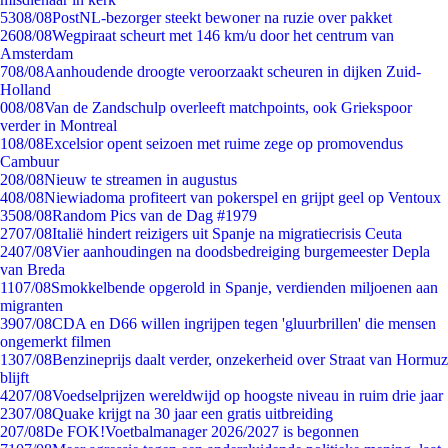
53
08/08
PostNL-bezorger steekt bewoner na ruzie over pakket
26
08/08
Wegpiraat scheurt met 146 km/u door het centrum van
Amsterdam
7
08/08
Aanhoudende droogte veroorzaakt scheuren in dijken Zuid-
Holland
0
08/08
Van de Zandschulp overleeft matchpoints, ook Griekspoor
verder in Montreal
1
08/08
Excelsior opent seizoen met ruime zege op promovendus
Cambuur
2
08/08
Nieuw te streamen in augustus
4
08/08
Niewiadoma profiteert van pokerspel en grijpt geel op Ventoux
35
08/08
Random Pics van de Dag #1979
27
07/08
Italië hindert reizigers uit Spanje na migratiecrisis Ceuta
24
07/08
Vier aanhoudingen na doodsbedreiging burgemeester Depla
van Breda
11
07/08
Smokkelbende opgerold in Spanje, verdienden miljoenen aan
migranten
39
07/08
CDA en D66 willen ingrijpen tegen 'gluurbrillen' die mensen
ongemerkt filmen
13
07/08
Benzineprijs daalt verder, onzekerheid over Straat van Hormuz
blijft
42
07/08
Voedselprijzen wereldwijd op hoogste niveau in ruim drie jaar
23
07/08
Quake krijgt na 30 jaar een gratis uitbreiding
2
07/08
De FOK!Voetbalmanager 2026/2027 is begonnen