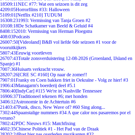
185
09:11
NEC #77: Wat een seizoen is dit zeg
42
09:05
Horrorfilms #33: Halloween
51
09:01
[Netflix #210] TUDUM
163
08:23
1993: Vermissing van Tanja Groen #2
101
08:18
De Schatkamer van Beeld & Geluid #4
84
08:15
2010: Vermissing van Herman Ploegstra
4
08:03
Podcasts
260
07:50
[Videoland] B&B vol liefde 6de seizoen #1 voor de
vooruitkijkers
58
07:43
Eeuwig voortleven
267
07:43
Totale zonsverduistering 12-08-2026 (Groenland, IJsland en
Spanje) #1
70
07:36
Huisarts verkracht vrouw.
282
07:26
[CRE SC #160] Op naar de zomer!!
79
07:01
Franky en Coen bakken friet in Oekraïne - Volg ze hier! #3
19
06:43
Managarm's boerderij deel #5.1
78
06:40
[IndyCar] #115 We're in Nashville Tennessee
169
06:37
Traditioneel tekenen #6; met honden
34
06:12
Astronomie in de Achtertuin #6
214
03:47
Punk, disco, New Wave of? #60 Sing along...
73
02:44
Spaanstalige nummers #34 A que calor nos pasaremos por el
verano?
78
02:42
PDC Nieuws #15: Matchfixing
46
02:35
Chinese Politiek #1 - Het Pad van de Draak
282
02:24
Post hier pas overleden muzikanten #32