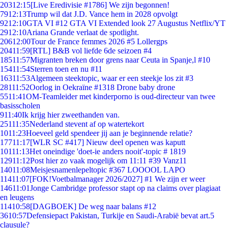
203
12:15
[Live Eredivisie #1786] We zijn begonnen!
79
12:13
Trump wil dat J.D. Vance hem in 2028 opvolgt
92
12:10
GTA VI #12 GTA VI Extended look 27 Augustus Netflix/YT
29
12:10
Ariana Grande verlaat de spotlight.
206
12:00
Tour de France femmes 2026 #5 Lollergps
204
11:59
[RTL] B&B vol liefde 6de seizoen #4
185
11:57
Migranten breken door grens naar Ceuta in Spanje,l #10
154
11:54
Sterren toen en nu #11
163
11:53
Algemeen steektopic, waar er een steekje los zit #3
281
11:52
Oorlog in Oekraïne #1318 Drone baby drone
55
11:41
OM-Teamleider met kinderporno is oud-directeur van twee
basisscholen
9
11:40
Ik krijg hier zweethanden van.
251
11:35
Nederland stevent af op watertekort
10
11:23
Hoeveel geld spendeer jij aan je beginnende relatie?
177
11:17
[WLR SC #417] Nieuw deel openen was kaputt
101
11:13
Het oneindige 'doet-ie anders nooit'-topic # 1819
129
11:12
Post hier zo vaak mogelijk om 11:11 #39 Vanz11
140
11:08
Meisjesnamenlepeltopic #367 LOOOOL LAPO
114
11:07
[FOK!Voetbalmanager 2026/2027] #1 We zijn er weer
146
11:01
Jonge Cambridge professor stapt op na claims over plagiaat
en leugens
114
10:58
[DAGBOEK] De weg naar balans #12
36
10:57
Defensiepact Pakistan, Turkije en Saudi-Arabië bevat art.5
clausule?