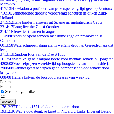
Marokko
4
17:13
Niewiadoma profiteert van pokerspel en grijpt geel op Ventoux
7
16:10
Aanhoudende droogte veroorzaakt scheuren in dijken Zuid-
Holland
27
15:52
Italië hindert reizigers uit Spanje na migratiecrisis Ceuta
23
14:17
Long live the 7th of October
2
14:11
Nieuw te streamen in augustus
1
14:08
Excelsior opent seizoen met ruime zege op promovendus
Cambuur
60
13:58
Waterschappen slaan alarm wegens droogte: Gereedschapskist
leeg
37
13:13
Random Pics van de Dag #1833
16
12:43
Meta krijgt half miljard boete voor mentale schade bij jongeren
42
08/08
Voedselprijzen wereldwijd op hoogste niveau in ruim drie jaar
29
08/08
Kabinet geeft bedrijven geen compensatie voor schade door
laagwater
6
08/08
Trailers kijken: de bioscoopreleases van week 32
Forum
Forum
Scrollbar gebruiken
opslaan
176
12:37
Teltopic #1571 tel door en door en door....
193
12:36
Wat je ook stemt, je krijgt in NL altijd Links Liberaal Beleid.