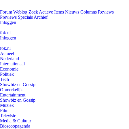
Forum
Weblog
Zoek
Actieve Items
Nieuws
Columns
Reviews
Previews
Specials
Archief
Inloggen
fok.nl
Inloggen
fok.nl
Actueel
Nederland
Internationaal
Economie
Politiek
Tech
Showbiz en Gossip
Opmerkelijk
Entertainment
Showbiz en Gossip
Muziek
Film
Televisie
Media & Cultuur
Bioscoopagenda