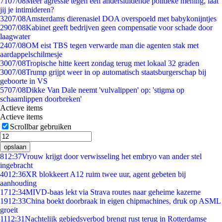
71
07/08
Meer agressie tegen een andersluidende politieke mening, laat
jij je intimideren?
32
07/08
Amsterdams dierenasiel DOA overspoeld met babykonijntjes
29
07/08
Kabinet geeft bedrijven geen compensatie voor schade door
laagwater
24
07/08
OM eist TBS tegen verwarde man die agenten stak met
aardappelschilmesje
30
07/08
Tropische hitte keert zondag terug met lokaal 32 graden
30
07/08
Trump grijpt weer in op automatisch staatsburgerschap bij
geboorte in VS
57
07/08
Dikke Van Dale neemt 'vulvalippen' op: 'stigma op
schaamlippen doorbreken'
Actieve items
Actieve items
Scrollbar gebruiken
opslaan
8
12:37
Vrouw krijgt door verwisseling het embryo van ander stel
ingebracht
40
12:36
XR blokkeert A12 ruim twee uur, agent gebeten bij
aanhouding
17
12:34
MIVD-baas lekt via Strava routes naar geheime kazerne
19
12:33
China boekt doorbraak in eigen chipmachines, druk op ASML
groeit
11
12:31
Nachtelijk gebiedsverbod brengt rust terug in Rotterdamse