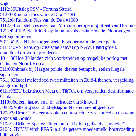
wijk
11
12:30
Uitslag PSV - Fortuna Sittard
5
12:07
Random Pics van de Dag #1981
75
12:04
Random Pics van de Dag #1980
11
12:04
Iran stelt zes eisen aan VS voor heropening Straat van Hormuz
12
12:03
FIFA ziet kritiek op Infantino als desinformatie, Noorwegen
eist zijn aftreden
53
11:42
PostNL-bezorger steekt bewoner na ruzie over pakket
51
11:40
VS: kans op Russische aanval op NAVO-land groeit,
munitietekort wordt probleem
10
11:30
Hoe 30 landen zich voorbereiden op mogelijke oorlog met
China en Noord-Korea
3
11:03
Inbraak bij Haagse politie: dieven betrapt bij stelen illegale
sigaretten
75
11:03
Israël meldt dood twee militairen in Zuid-Libanon, vergelding
aangekondigd
61
11:03
EU bekritiseert Meta en TikTok om verspreiden desinformatie
Ceuta
11
10:06
Geen 'happy end' bij seksdate via Kinky.nl
3
08:25
Vollering slaat dubbelslag in Nice en neemt geel over
12
08:24
Broer 135 keer gestoken en gesneden: zes jaar cel en tbs voor
doodslag Gouda
31
08:18
Britney Spears: "Ik geloof dat ik heb gefaald als moeder"
21
08:17
RIVM vindt PFAS in al de geteste moedermelk, borstvoeding
blijft advies