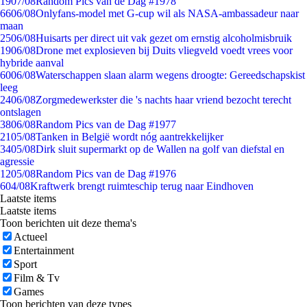
19
07/08
Random Pics van de Dag #1978
66
06/08
Onlyfans-model met G-cup wil als NASA-ambassadeur naar
maan
25
06/08
Huisarts per direct uit vak gezet om ernstig alcoholmisbruik
19
06/08
Drone met explosieven bij Duits vliegveld voedt vrees voor
hybride aanval
60
06/08
Waterschappen slaan alarm wegens droogte: Gereedschapskist
leeg
24
06/08
Zorgmedewerkster die 's nachts haar vriend bezocht terecht
ontslagen
38
06/08
Random Pics van de Dag #1977
21
05/08
Tanken in België wordt nóg aantrekkelijker
34
05/08
Dirk sluit supermarkt op de Wallen na golf van diefstal en
agressie
12
05/08
Random Pics van de Dag #1976
6
04/08
Kraftwerk brengt ruimteschip terug naar Eindhoven
Laatste items
Laatste items
Toon berichten uit deze thema's
Actueel
Entertainment
Sport
Film & Tv
Games
Toon berichten van deze types