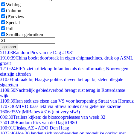
Weblog
Column
(P)review
Special
Poll
Scrollbar gebruiken
opslaan
5
11:03
Random Pics van de Dag #1981
19
10:39
China boekt doorbraak in eigen chipmachines, druk op ASML
groeit
12
10:24
FIFA ziet kritiek op Infantino als desinformatie, Noorwegen
eist zijn aftreden
3
10:03
Inbraak bij Haagse politie: dieven betrapt bij stelen illegale
sigaretten
11
09:50
Nachtelijk gebiedsverbod brengt rust terug in Rotterdamse
wijk
11
09:39
Iran stelt zes eisen aan VS voor heropening Straat van Hormuz
17
07:36
MIVD-baas lekt via Strava routes naar geheime kazerne
16
06:35
VrijMiBabes #316 (not very sfw!)
6
06:30
Trailers kijken: de bioscoopreleases van week 32
75
01:09
Random Pics van de Dag #1980
1
00:01
Uitslag AZ - ADO Den Haag
10
23:46
Hoe 30 landen zich voorbereiden op mogelijke oorlog met