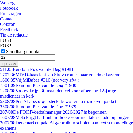
Weblog
Fotoboek
Prijsvragen
Contact
Colofon
Feedback
Tip de redactie
FOK!
FOK!
Scrollbar gebruiken
opslaan
5
11:03
Random Pics van de Dag #1981
17
07:36
MIVD-baas lekt via Strava routes naar geheime kazerne
16
06:35
VrijMiBabes #316 (not very sfw!)
75
01:09
Random Pics van de Dag #1980
12
08/08
Vrouw krijgt 30 maanden cel voor afpersing 12-jarige
misdienaar in kerk
53
08/08
PostNL-bezorger steekt bewoner na ruzie over pakket
35
08/08
Random Pics van de Dag #1979
2
07/08
De FOK!Voetbalmanager 2026/2027 is begonnen
16
07/08
Meta krijgt half miljard boete voor mentale schade bij jongeren
20
07/08
Denemarken pakt AI-gebruik in scholen aan: extra mondelinge
examens