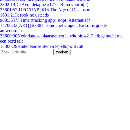
28
02:19
De Avondetappe #177 - Bijna voorbij :(
258
01:52
[UFO/UAP] #16 The Age of Disclosure
16
01:21
Ik rook nog steeds
9
00:36
TV Time (tracking app) stopt! Alternatief?
147
00:32
[AKQ] #3384 Topic met vragen. En soms goede
antwoorden.
236
00:30
Nederlandse plaatsnamen lepeltopic #213 elk gehucht met
een bord telt
133
00:29
Buitenlandse steden lepeltopic #268