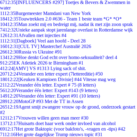
67
12:35
[INFLUENCERS #297] Toetjes & Bevers & Zwemmen in
water
11
12:35
Burgemeester Mamdani van New York
184
12:35
Touwtrekken 2.0 #636 - Team 1 beste team *G* *O*
104
12:35
Man zoekt mij en bedreigt mij, nadat ik met zijn zoon sprak
74
12:32
Unieke aanpak stopt jarenlange overlast in Rotterdamse wijk
126
12:31
Afvallen met injecties #4
11
12:31
[Dagboek] Veel aan hoofd - Deel 28
160
12:31
[CUL TV] Masterchef Australië 2026
266
12:30
Russia vs Ukraine #91
134
12:29
Hoe denkt God echt over homo-seksualiteit? deel 4
9
12:25
EK Atletiek 2026 te Birmingham #1
4
12:24
[AMV] VS #1313 Lying sack of shit.
207
12:24
Verander een letter expert (7lettereditie) #50
180
12:22
[Keuken Kampioen Divisie] #44 Vitesse mag weg
21
12:22
Verander één letter. Expert # 75 (8 letters)
56
12:20
Verander één letter: Expert #143 (9 letters)
149
12:20
Verander één letter: Expert #91 (10 letters)
289
12:20
MotoGP #93 Met de TT in Assen
265
12:19
Agent smijt zwangere vrouw op de grond, onderzoek gestart
#2
121
12:17
Vrouwen willen geen man meer #30
137
12:17
Huisarts doet haar werk onder invloed van alcohol
69
12:17
Het grote Baktopic (voor bakfoto's, -vragen en -tips) #42
71
12:16
Het grote dagelijkse Trump nieuws topic #31