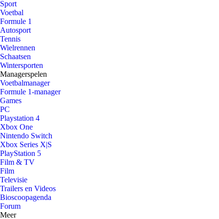
Sport
Voetbal
Formule 1
Autosport
Tennis
Wielrennen
Schaatsen
Wintersporten
Managerspelen
Voetbalmanager
Formule 1-manager
Games
PC
Playstation 4
Xbox One
Nintendo Switch
Xbox Series X|S
PlayStation 5
Film & TV
Film
Televisie
Trailers en Videos
Bioscoopagenda
Forum
Meer