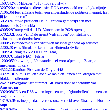
16
07:42
VrijMiBabes #316 (not very sfw!)
32
07:20
Amsterdams dierenasiel DOA overspoeld met babykonijntjes
71
06:36
Meer agressie tegen een andersluidende politieke mening, laat
jij je intimideren?
5
05:32
Nieuwe president De la Espriella gaat strijd aan met
drugskartels Colombia
49
05:28
Trump wil dat J.D. Vance hem in 2028 opvolgt
57
02:32
Dikke Van Dale neemt 'vulvalippen' op: 'stigma op
schaamlippen doorbreken'
40
00:59
Vinted-foto's van vrouwen massaal gedeeld op seksfora
22
00:28
Jesus Simulator komt naar Nintendo Switch
1
00:25
Uitslag AZ - ADO Den Haag
3
00:07
Uitslag NEC - Telstar
12
00:05
Vrouw krijgt 30 maanden cel voor afpersing 12-jarige
misdienaar in kerk
43
22:22
Random Pics van de Dag #1448
43
22:19
Houthi's vallen Saoedi-Arabië en Jemen aan, dreigen met
blokkade olieroute
26
21:30
Wegpiraat scheurt met 146 km/u door het centrum van
Amsterdam
39
20:08
CDA en D66 willen ingrijpen tegen 'gluurbrillen' die mensen
ongemerkt filmen
13
19:52
Benzineprijs daalt verder, onzekerheid over Straat van Hormuz
blijft
63
19:04
Spanje: bijna alle migranten in Ceuta weer teruggekeerd naar