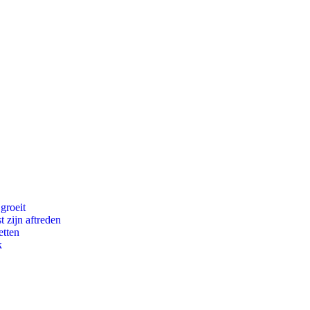
groeit
t zijn aftreden
etten
k