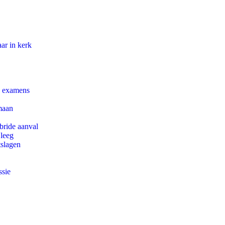
ar in kerk
e examens
maan
bride aanval
 leeg
tslagen
ssie