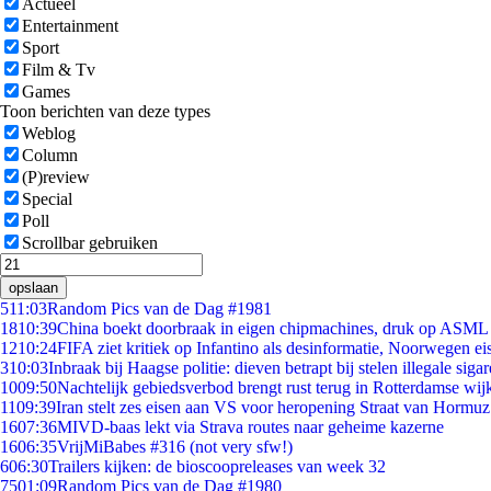
Actueel
Entertainment
Sport
Film & Tv
Games
Toon berichten van deze types
Weblog
Column
(P)review
Special
Poll
Scrollbar gebruiken
opslaan
5
11:03
Random Pics van de Dag #1981
18
10:39
China boekt doorbraak in eigen chipmachines, druk op ASML 
12
10:24
FIFA ziet kritiek op Infantino als desinformatie, Noorwegen eis
3
10:03
Inbraak bij Haagse politie: dieven betrapt bij stelen illegale sigar
10
09:50
Nachtelijk gebiedsverbod brengt rust terug in Rotterdamse wij
11
09:39
Iran stelt zes eisen aan VS voor heropening Straat van Hormuz
16
07:36
MIVD-baas lekt via Strava routes naar geheime kazerne
16
06:35
VrijMiBabes #316 (not very sfw!)
6
06:30
Trailers kijken: de bioscoopreleases van week 32
75
01:09
Random Pics van de Dag #1980