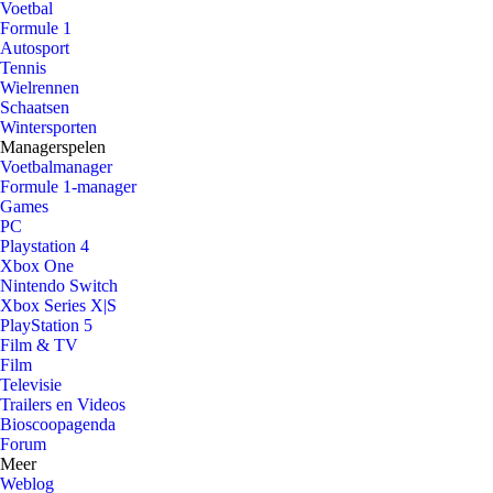
Voetbal
Formule 1
Autosport
Tennis
Wielrennen
Schaatsen
Wintersporten
Managerspelen
Voetbalmanager
Formule 1-manager
Games
PC
Playstation 4
Xbox One
Nintendo Switch
Xbox Series X|S
PlayStation 5
Film & TV
Film
Televisie
Trailers en Videos
Bioscoopagenda
Forum
Meer
Weblog