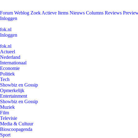
Forum
Weblog
Zoek
Actieve Items
Nieuws
Columns
Reviews
Previe
Inloggen
fok.nl
Inloggen
fok.nl
Actueel
Nederland
Internationaal
Economie
Politiek
Tech
Showbiz en Gossip
Opmerkelijk
Entertainment
Showbiz en Gossip
Muziek
Film
Televisie
Media & Cultuur
Bioscoopagenda
Sport