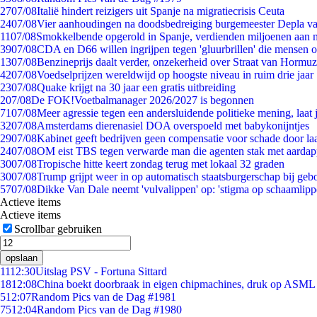
27
07/08
Italië hindert reizigers uit Spanje na migratiecrisis Ceuta
24
07/08
Vier aanhoudingen na doodsbedreiging burgemeester Depla v
11
07/08
Smokkelbende opgerold in Spanje, verdienden miljoenen aan 
39
07/08
CDA en D66 willen ingrijpen tegen 'gluurbrillen' die mensen 
13
07/08
Benzineprijs daalt verder, onzekerheid over Straat van Hormuz 
42
07/08
Voedselprijzen wereldwijd op hoogste niveau in ruim drie jaar
23
07/08
Quake krijgt na 30 jaar een gratis uitbreiding
2
07/08
De FOK!Voetbalmanager 2026/2027 is begonnen
71
07/08
Meer agressie tegen een andersluidende politieke mening, laat j
32
07/08
Amsterdams dierenasiel DOA overspoeld met babykonijntjes
29
07/08
Kabinet geeft bedrijven geen compensatie voor schade door la
24
07/08
OM eist TBS tegen verwarde man die agenten stak met aardap
30
07/08
Tropische hitte keert zondag terug met lokaal 32 graden
30
07/08
Trump grijpt weer in op automatisch staatsburgerschap bij geb
57
07/08
Dikke Van Dale neemt 'vulvalippen' op: 'stigma op schaamlip
Actieve items
Actieve items
Scrollbar gebruiken
opslaan
11
12:30
Uitslag PSV - Fortuna Sittard
18
12:08
China boekt doorbraak in eigen chipmachines, druk op ASML 
5
12:07
Random Pics van de Dag #1981
75
12:04
Random Pics van de Dag #1980