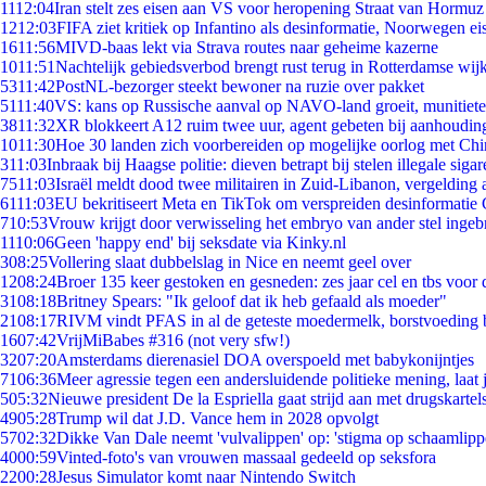
11
12:04
Iran stelt zes eisen aan VS voor heropening Straat van Hormuz
12
12:03
FIFA ziet kritiek op Infantino als desinformatie, Noorwegen eis
16
11:56
MIVD-baas lekt via Strava routes naar geheime kazerne
10
11:51
Nachtelijk gebiedsverbod brengt rust terug in Rotterdamse wij
53
11:42
PostNL-bezorger steekt bewoner na ruzie over pakket
51
11:40
VS: kans op Russische aanval op NAVO-land groeit, munitiet
38
11:32
XR blokkeert A12 ruim twee uur, agent gebeten bij aanhoudin
10
11:30
Hoe 30 landen zich voorbereiden op mogelijke oorlog met Ch
3
11:03
Inbraak bij Haagse politie: dieven betrapt bij stelen illegale sigar
75
11:03
Israël meldt dood twee militairen in Zuid-Libanon, vergeldin
61
11:03
EU bekritiseert Meta en TikTok om verspreiden desinformatie 
7
10:53
Vrouw krijgt door verwisseling het embryo van ander stel ingeb
11
10:06
Geen 'happy end' bij seksdate via Kinky.nl
3
08:25
Vollering slaat dubbelslag in Nice en neemt geel over
12
08:24
Broer 135 keer gestoken en gesneden: zes jaar cel en tbs voo
31
08:18
Britney Spears: "Ik geloof dat ik heb gefaald als moeder"
21
08:17
RIVM vindt PFAS in al de geteste moedermelk, borstvoeding bl
16
07:42
VrijMiBabes #316 (not very sfw!)
32
07:20
Amsterdams dierenasiel DOA overspoeld met babykonijntjes
71
06:36
Meer agressie tegen een andersluidende politieke mening, laat j
5
05:32
Nieuwe president De la Espriella gaat strijd aan met drugskarte
49
05:28
Trump wil dat J.D. Vance hem in 2028 opvolgt
57
02:32
Dikke Van Dale neemt 'vulvalippen' op: 'stigma op schaamlip
40
00:59
Vinted-foto's van vrouwen massaal gedeeld op seksfora
22
00:28
Jesus Simulator komt naar Nintendo Switch