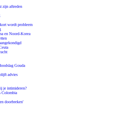
t zijn aftreden
k
ekort wordt probleem
g
ina en Noord-Korea
etten
g aangekondigd
Ceuta
racht
r doodslag Gouda
ijft advies
ij je intimideren?
ls Colombia
pen doorbreken'