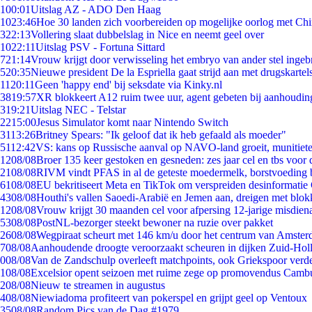
1
00:01
Uitslag AZ - ADO Den Haag
10
23:46
Hoe 30 landen zich voorbereiden op mogelijke oorlog met Ch
3
22:13
Vollering slaat dubbelslag in Nice en neemt geel over
10
22:11
Uitslag PSV - Fortuna Sittard
7
21:14
Vrouw krijgt door verwisseling het embryo van ander stel ingeb
5
20:35
Nieuwe president De la Espriella gaat strijd aan met drugskarte
11
20:11
Geen 'happy end' bij seksdate via Kinky.nl
38
19:57
XR blokkeert A12 ruim twee uur, agent gebeten bij aanhoudin
3
19:21
Uitslag NEC - Telstar
22
15:00
Jesus Simulator komt naar Nintendo Switch
31
13:26
Britney Spears: "Ik geloof dat ik heb gefaald als moeder"
51
12:42
VS: kans op Russische aanval op NAVO-land groeit, munitiet
12
08/08
Broer 135 keer gestoken en gesneden: zes jaar cel en tbs voo
21
08/08
RIVM vindt PFAS in al de geteste moedermelk, borstvoeding bl
61
08/08
EU bekritiseert Meta en TikTok om verspreiden desinformatie
43
08/08
Houthi's vallen Saoedi-Arabië en Jemen aan, dreigen met blok
12
08/08
Vrouw krijgt 30 maanden cel voor afpersing 12-jarige misdiena
53
08/08
PostNL-bezorger steekt bewoner na ruzie over pakket
26
08/08
Wegpiraat scheurt met 146 km/u door het centrum van Amste
7
08/08
Aanhoudende droogte veroorzaakt scheuren in dijken Zuid-Hol
0
08/08
Van de Zandschulp overleeft matchpoints, ook Griekspoor verde
1
08/08
Excelsior opent seizoen met ruime zege op promovendus Camb
2
08/08
Nieuw te streamen in augustus
4
08/08
Niewiadoma profiteert van pokerspel en grijpt geel op Ventoux
35
08/08
Random Pics van de Dag #1979