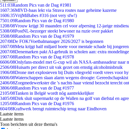
5
11:03
Random Pics van de Dag #1981
16
07:36
MIVD-baas lekt via Strava routes naar geheime kazerne
16
06:35
VrijMiBabes #316 (not very sfw!)
75
01:09
Random Pics van de Dag #1980
12
08/08
Vrouw krijgt 30 maanden cel voor afpersing 12-jarige misdiena
53
08/08
PostNL-bezorger steekt bewoner na ruzie over pakket
35
08/08
Random Pics van de Dag #1979
2
07/08
De FOK!Voetbalmanager 2026/2027 is begonnen
16
07/08
Meta krijgt half miljard boete voor mentale schade bij jongeren
20
07/08
Denemarken pakt AI-gebruik in scholen aan: extra mondeling
19
07/08
Random Pics van de Dag #1978
66
06/08
Onlyfans-model met G-cup wil als NASA-ambassadeur naar 
25
06/08
Huisarts per direct uit vak gezet om ernstig alcoholmisbruik
19
06/08
Drone met explosieven bij Duits vliegveld voedt vrees voor hy
60
06/08
Waterschappen slaan alarm wegens droogte: Gereedschapskist
24
06/08
Zorgmedewerkster die 's nachts haar vriend bezocht terecht on
38
06/08
Random Pics van de Dag #1977
21
05/08
Tanken in België wordt nóg aantrekkelijker
34
05/08
Dirk sluit supermarkt op de Wallen na golf van diefstal en agre
12
05/08
Random Pics van de Dag #1976
6
04/08
Kraftwerk brengt ruimteschip terug naar Eindhoven
Laatste items
Laatste items
Toon berichten uit deze thema's