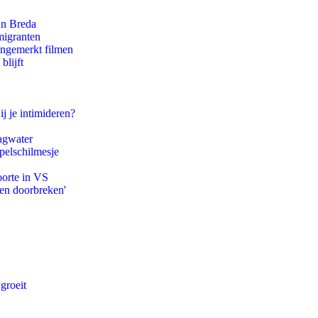
an Breda
migranten
ongemerkt filmen
blijft
ij je intimideren?
agwater
pelschilmesje
oorte in VS
pen doorbreken'
groeit