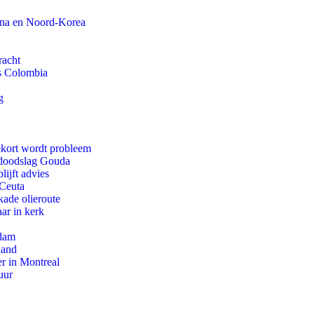
ina en Noord-Korea
racht
ls Colombia
g
ekort wordt probleem
r doodslag Gouda
ijft advies
 Ceuta
kade olieroute
ar in kerk
rdam
land
r in Montreal
uur