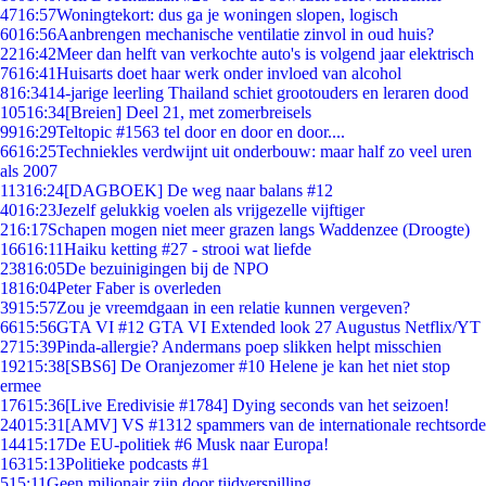
47
16:57
Woningtekort: dus ga je woningen slopen, logisch
60
16:56
Aanbrengen mechanische ventilatie zinvol in oud huis?
22
16:42
Meer dan helft van verkochte auto's is volgend jaar elektrisch
76
16:41
Huisarts doet haar werk onder invloed van alcohol
8
16:34
14-jarige leerling Thailand schiet grootouders en leraren dood
105
16:34
[Breien] Deel 21, met zomerbreisels
99
16:29
Teltopic #1563 tel door en door en door....
66
16:25
Techniekles verdwijnt uit onderbouw: maar half zo veel uren
als 2007
113
16:24
[DAGBOEK] De weg naar balans #12
40
16:23
Jezelf gelukkig voelen als vrijgezelle vijftiger
2
16:17
Schapen mogen niet meer grazen langs Waddenzee (Droogte)
166
16:11
Haiku ketting #27 - strooi wat liefde
238
16:05
De bezuinigingen bij de NPO
18
16:04
Peter Faber is overleden
39
15:57
Zou je vreemdgaan in een relatie kunnen vergeven?
66
15:56
GTA VI #12 GTA VI Extended look 27 Augustus Netflix/YT
27
15:39
Pinda-allergie? Andermans poep slikken helpt misschien
192
15:38
[SBS6] De Oranjezomer #10 Helene je kan het niet stop
ermee
176
15:36
[Live Eredivisie #1784] Dying seconds van het seizoen!
240
15:31
[AMV] VS #1312 spammers van de internationale rechtsorde
144
15:17
De EU-politiek #6 Musk naar Europa!
163
15:13
Politieke podcasts #1
5
15:11
Geen miljonair zijn door tijdverspilling