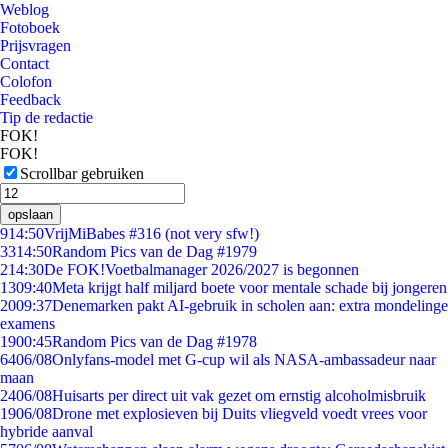
Weblog
Fotoboek
Prijsvragen
Contact
Colofon
Feedback
Tip de redactie
FOK!
FOK!
Scrollbar gebruiken
opslaan
9
14:50
VrijMiBabes #316 (not very sfw!)
33
14:50
Random Pics van de Dag #1979
2
14:30
De FOK!Voetbalmanager 2026/2027 is begonnen
13
09:40
Meta krijgt half miljard boete voor mentale schade bij jongeren
20
09:37
Denemarken pakt AI-gebruik in scholen aan: extra mondelinge
examens
19
00:45
Random Pics van de Dag #1978
64
06/08
Onlyfans-model met G-cup wil als NASA-ambassadeur naar
maan
24
06/08
Huisarts per direct uit vak gezet om ernstig alcoholmisbruik
19
06/08
Drone met explosieven bij Duits vliegveld voedt vrees voor
hybride aanval