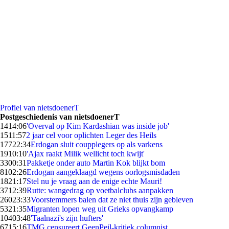
Profiel van nietsdoenerT
Postgeschiedenis van nietsdoenerT
14
14:06
'Overval op Kim Kardashian was inside job'
15
11:57
2 jaar cel voor oplichten Leger des Heils
177
22:34
Erdogan sluit coupplegers op als varkens
19
10:10
'Ajax raakt Milik wellicht toch kwijt'
33
00:31
Pakketje onder auto Martin Kok blijkt bom
81
02:26
Erdogan aangeklaagd wegens oorlogsmisdaden
18
21:17
Stel nu je vraag aan de enige echte Mauri!
37
12:39
Rutte: wangedrag op voetbalclubs aanpakken
260
23:33
Voorstemmers balen dat ze niet thuis zijn gebleven
53
21:35
Migranten lopen weg uit Grieks opvangkamp
104
03:48
'Taalnazi's zijn hufters'
67
15:16
TMG censureert GeenPeil-kritiek columnist