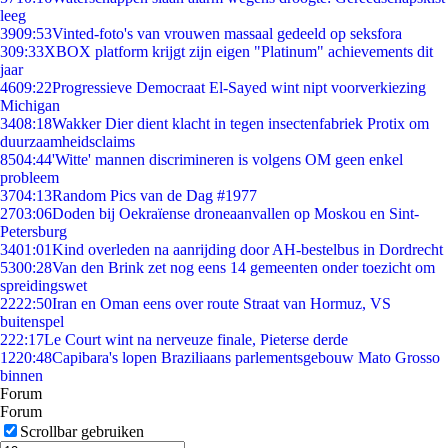
leeg
39
09:53
Vinted-foto's van vrouwen massaal gedeeld op seksfora
3
09:33
XBOX platform krijgt zijn eigen "Platinum" achievements dit
jaar
46
09:22
Progressieve Democraat El-Sayed wint nipt voorverkiezing
Michigan
34
08:18
Wakker Dier dient klacht in tegen insectenfabriek Protix om
duurzaamheidsclaims
85
04:44
'Witte' mannen discrimineren is volgens OM geen enkel
probleem
37
04:13
Random Pics van de Dag #1977
27
03:06
Doden bij Oekraïense droneaanvallen op Moskou en Sint-
Petersburg
34
01:01
Kind overleden na aanrijding door AH-bestelbus in Dordrecht
53
00:28
Van den Brink zet nog eens 14 gemeenten onder toezicht om
spreidingswet
22
22:50
Iran en Oman eens over route Straat van Hormuz, VS
buitenspel
2
22:17
Le Court wint na nerveuze finale, Pieterse derde
12
20:48
Capibara's lopen Braziliaans parlementsgebouw Mato Grosso
binnen
Forum
Forum
Scrollbar gebruiken