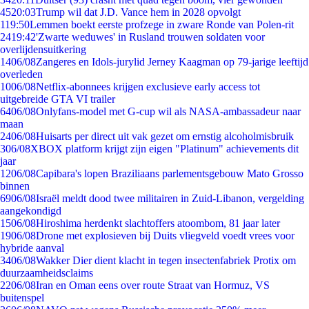
45
20:03
Trump wil dat J.D. Vance hem in 2028 opvolgt
1
19:50
Lemmen boekt eerste profzege in zware Ronde van Polen-rit
24
19:42
'Zwarte weduwes' in Rusland trouwen soldaten voor
overlijdensuitkering
14
06/08
Zangeres en Idols-jurylid Jerney Kaagman op 79-jarige leeftijd
overleden
10
06/08
Netflix-abonnees krijgen exclusieve early access tot
uitgebreide GTA VI trailer
64
06/08
Onlyfans-model met G-cup wil als NASA-ambassadeur naar
maan
24
06/08
Huisarts per direct uit vak gezet om ernstig alcoholmisbruik
3
06/08
XBOX platform krijgt zijn eigen "Platinum" achievements dit
jaar
12
06/08
Capibara's lopen Braziliaans parlementsgebouw Mato Grosso
binnen
69
06/08
Israël meldt dood twee militairen in Zuid-Libanon, vergelding
aangekondigd
15
06/08
Hiroshima herdenkt slachtoffers atoombom, 81 jaar later
19
06/08
Drone met explosieven bij Duits vliegveld voedt vrees voor
hybride aanval
34
06/08
Wakker Dier dient klacht in tegen insectenfabriek Protix om
duurzaamheidsclaims
22
06/08
Iran en Oman eens over route Straat van Hormuz, VS
buitenspel