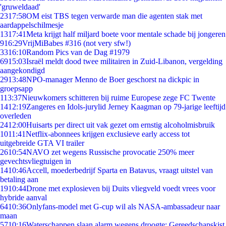
'gruweldaad'
23
17:58
OM eist TBS tegen verwarde man die agenten stak met
aardappelschilmesje
13
17:41
Meta krijgt half miljard boete voor mentale schade bij jongeren
9
16:29
VrijMiBabes #316 (not very sfw!)
33
16:10
Random Pics van de Dag #1979
69
15:03
Israël meldt dood twee militairen in Zuid-Libanon, vergelding
aangekondigd
29
13:48
NPO-manager Menno de Boer geschorst na dickpic in
groepsapp
1
13:37
Nieuwkomers schitteren bij ruime Europese zege FC Twente
14
12:19
Zangeres en Idols-jurylid Jerney Kaagman op 79-jarige leeftijd
overleden
24
12:00
Huisarts per direct uit vak gezet om ernstig alcoholmisbruik
10
11:41
Netflix-abonnees krijgen exclusieve early access tot
uitgebreide GTA VI trailer
26
10:54
NAVO zet wegens Russische provocatie 250% meer
gevechtsvliegtuigen in
14
10:46
Accell, moederbedrijf Sparta en Batavus, vraagt uitstel van
betaling aan
19
10:44
Drone met explosieven bij Duits vliegveld voedt vrees voor
hybride aanval
64
10:36
Onlyfans-model met G-cup wil als NASA-ambassadeur naar
maan
57
10:16
Waterschappen slaan alarm wegens droogte: Gereedschapskist