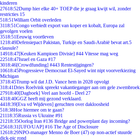
kinderen
276
18:52
Dump hier elke 40+ TOEP die je graag kwijt wil, zonder
restricties 15
5
18:51
William Orbit overleden
31
18:51
Congo verbiedt export van koper en kobalt, Europa zal
gevolgen voelen
35
18:51
Eeuwig voortleven
12
18:49
Defensiepact Pakistan, Turkije en Saudi-Arabië bevat art.5
clausule?
149
18:47
[Keuken Kampioen Divisie] #44 Vitesse mag weg
225
18:47
Israel en Gaza #17
30
18:46
[Crowdfunding] #443 Rentestijgingen?
106
18:45
Progressieve Democraat El-Sayed wint nipt voorverkiezing
Michigan
37
18:45
Trump wil dat J.D. Vance hem in 2028 opvolgt
3
18:41
Dries Roelvink spreekt vakantieganger aan om gele zwembroek
279
18:40
[Dagboek] Veel aan hoofd - Deel 27
43
18:40
GGZ heeft mij gezond verklaard.
44
18:39
[Eva vd Wijdeven] geruchten over dakloosheid
5
18:38
Hoe hiermee om te gaan?
211
18:35
Russia vs Ukraine #91
212
18:35
Oorlog Iran #136 Bridge and powerplant day incoming?
256
18:31
[UFO/UAP] #16 The Age of Disclosure
126
18:29
NPO-manager Menno de Boer (47) op non-actief stuurde
dick-pic rond