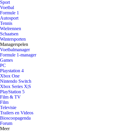
Sport
Voetbal
Formule 1
Autosport
Tennis
Wielrennen
Schaatsen
Wintersporten
Managerspelen
Voetbalmanager
Formule 1-manager
Games
PC
Playstation 4
Xbox One
Nintendo Switch
Xbox Series X|S
PlayStation 5
Film & TV
Film
Televisie
Trailers en Videos
Bioscoopagenda
Forum
Meer