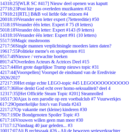
143
18:25
[WLR SC #417] Nieuw deel openen was kaputt
277
18:23
Post hier pas overleden muzikanten #32
179
18:21
[RTL] B&B vol liefde 6de seizoen #4
200
18:19
Verander een letter expert (7lettereditie) #50
15
18:19
Verander één letter. Expert # 75 (8 letters)
50
18:18
Verander één letter: Expert #143 (9 letters)
143
18:16
Verander één letter: Expert #91 (10 letters)
55
17:59
Magic mushrooms
27
17:56
Single mannen verplichtsingle moeders laten daten?
196
17:55
Politieke meme's en spotprenten #11
95
17:49
Nieuwe / verwachte boeken
89
17:47
Overleden Acteurs & Actrices Deel #15
52
17:44
Het grote dagelijkse Trump nieuws topic #31
42
17:44
[Voorspellen] Voorspel de eindstand van de Eredivisie
2026/2027
272
17:39
Het enige echte LEGO-topic #45 LEGOOOOOOOOOOO
85
17:36
Hoe denkt God echt over homo-seksualiteit? deel 4
123
17:35
[Het Officiële Steam Topic #201] Steamrolled
165
17:30
Ajax is een parodie op een voetbalclub #7 Vuurwerkjes
6
17:29
Opmerkelijke foto's van Funda #243
22
17:27
Op vakantie met (kleine) kinderen #30
79
17:19
De Bondgenoten Spoiler Topic #3
67
17:16
Vrouwen willen geen man meer #30
171
17:12
Vandaag 40 jaar geleden... #3
100
17:07
Ali B rechtszaak #26 - Ali de bewezen serieverkrachter