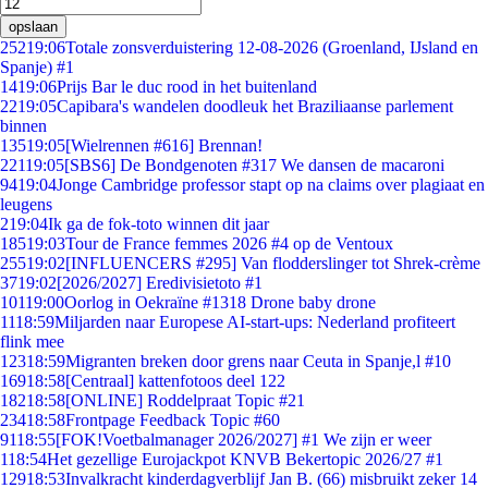
opslaan
252
19:06
Totale zonsverduistering 12-08-2026 (Groenland, IJsland en
Spanje) #1
14
19:06
Prijs Bar le duc rood in het buitenland
22
19:05
Capibara's wandelen doodleuk het Braziliaanse parlement
binnen
135
19:05
[Wielrennen #616] Brennan!
221
19:05
[SBS6] De Bondgenoten #317 We dansen de macaroni
94
19:04
Jonge Cambridge professor stapt op na claims over plagiaat en
leugens
2
19:04
Ik ga de fok-toto winnen dit jaar
185
19:03
Tour de France femmes 2026 #4 op de Ventoux
255
19:02
[INFLUENCERS #295] Van flodderslinger tot Shrek-crème
37
19:02
[2026/2027] Eredivisietoto #1
101
19:00
Oorlog in Oekraïne #1318 Drone baby drone
11
18:59
Miljarden naar Europese AI-start-ups: Nederland profiteert
flink mee
123
18:59
Migranten breken door grens naar Ceuta in Spanje,l #10
169
18:58
[Centraal] kattenfotoos deel 122
182
18:58
[ONLINE] Roddelpraat Topic #21
234
18:58
Frontpage Feedback Topic #60
91
18:55
[FOK!Voetbalmanager 2026/2027] #1 We zijn er weer
1
18:54
Het gezellige Eurojackpot KNVB Bekertopic 2026/27 #1
129
18:53
Invalkracht kinderdagverblijf Jan B. (66) misbruikt zeker 14