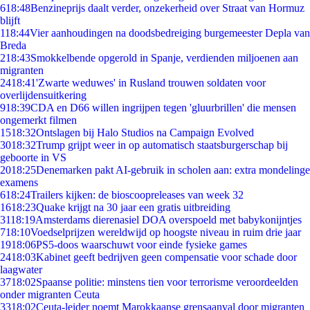
6
18:48
Benzineprijs daalt verder, onzekerheid over Straat van Hormuz
blijft
1
18:44
Vier aanhoudingen na doodsbedreiging burgemeester Depla van
Breda
2
18:43
Smokkelbende opgerold in Spanje, verdienden miljoenen aan
migranten
24
18:41
'Zwarte weduwes' in Rusland trouwen soldaten voor
overlijdensuitkering
9
18:39
CDA en D66 willen ingrijpen tegen 'gluurbrillen' die mensen
ongemerkt filmen
15
18:32
Ontslagen bij Halo Studios na Campaign Evolved
30
18:32
Trump grijpt weer in op automatisch staatsburgerschap bij
geboorte in VS
20
18:25
Denemarken pakt AI-gebruik in scholen aan: extra mondelinge
examens
6
18:24
Trailers kijken: de bioscoopreleases van week 32
16
18:23
Quake krijgt na 30 jaar een gratis uitbreiding
31
18:19
Amsterdams dierenasiel DOA overspoeld met babykonijntjes
7
18:10
Voedselprijzen wereldwijd op hoogste niveau in ruim drie jaar
19
18:06
PS5-doos waarschuwt voor einde fysieke games
24
18:03
Kabinet geeft bedrijven geen compensatie voor schade door
laagwater
37
18:02
Spaanse politie: minstens tien voor terrorisme veroordeelden
onder migranten Ceuta
33
18:02
Ceuta-leider noemt Marokkaanse grensaanval door migranten