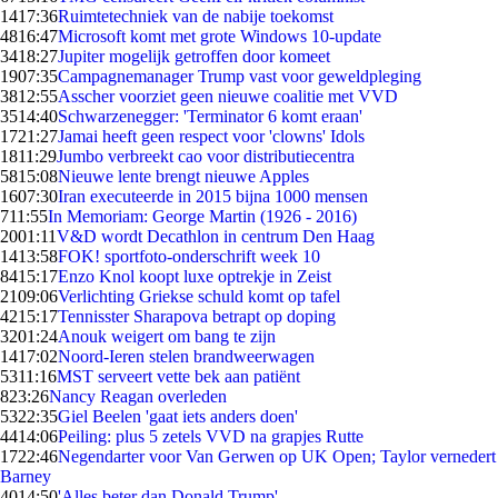
14
17:36
Ruimtetechniek van de nabije toekomst
48
16:47
Microsoft komt met grote Windows 10-update
34
18:27
Jupiter mogelijk getroffen door komeet
19
07:35
Campagnemanager Trump vast voor geweldpleging
38
12:55
Asscher voorziet geen nieuwe coalitie met VVD
35
14:40
Schwarzenegger: 'Terminator 6 komt eraan'
17
21:27
Jamai heeft geen respect voor 'clowns' Idols
18
11:29
Jumbo verbreekt cao voor distributiecentra
58
15:08
Nieuwe lente brengt nieuwe Apples
16
07:30
Iran executeerde in 2015 bijna 1000 mensen
7
11:55
In Memoriam: George Martin (1926 - 2016)
20
01:11
V&D wordt Decathlon in centrum Den Haag
14
13:58
FOK! sportfoto-onderschrift week 10
84
15:17
Enzo Knol koopt luxe optrekje in Zeist
21
09:06
Verlichting Griekse schuld komt op tafel
42
15:17
Tennisster Sharapova betrapt op doping
32
01:24
Anouk weigert om bang te zijn
14
17:02
Noord-Ieren stelen brandweerwagen
53
11:16
MST serveert vette bek aan patiënt
8
23:26
Nancy Reagan overleden
53
22:35
Giel Beelen 'gaat iets anders doen'
44
14:06
Peiling: plus 5 zetels VVD na grapjes Rutte
17
22:46
Negendarter voor Van Gerwen op UK Open; Taylor vernedert
Barney
40
14:50
'Alles beter dan Donald Trump'