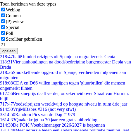
Toon berichten van deze types
Weblog
Column
(P)review
Special
Poll
Scrollbar gebruiken
opslaan
2
18:47
Italië hindert reizigers uit Spanje na migratiecrisis Ceuta
1
18:31
Vier aanhoudingen na doodsbedreiging burgemeester Depla van
Breda
2
18:26
Smokkelbende opgerold in Spanje, verdienden miljoenen aan
migranten
9
18:08
CDA en D66 willen ingrijpen tegen 'gluurbrillen' die mensen
ongemerkt filmen
6
17:56
Benzineprijs daalt verder, onzekerheid over Straat van Hormuz
blijft
7
17:47
Voedselprijzen wereldwijd op hoogste niveau in ruim drie jaar
9
14:50
VrijMiBabes #316 (not very sfw!)
33
14:50
Random Pics van de Dag #1979
16
14:33
Quake krijgt na 30 jaar een gratis uitbreiding
2
14:30
De FOK!Voetbalmanager 2026/2027 is begonnen
33
13:48
Meer agressie tegen een andersluidende politieke mening, laat