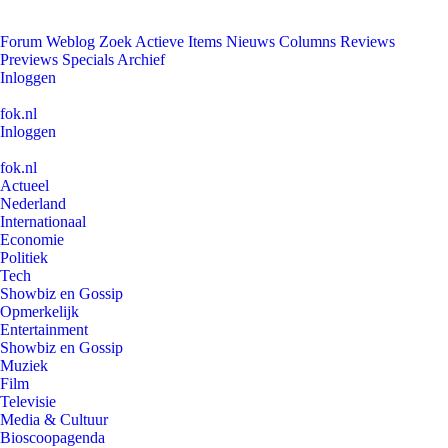
Forum
Weblog
Zoek
Actieve Items
Nieuws
Columns
Reviews
Previews
Specials
Archief
Inloggen
fok.nl
Inloggen
fok.nl
Actueel
Nederland
Internationaal
Economie
Politiek
Tech
Showbiz en Gossip
Opmerkelijk
Entertainment
Showbiz en Gossip
Muziek
Film
Televisie
Media & Cultuur
Bioscoopagenda