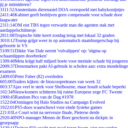
jij je intimideren?
31
11:52
Amsterdams dierenasiel DOA overspoeld met babykonijntjes
24
11:46
Kabinet geeft bedrijven geen compensatie voor schade door
laagwater
23
11:14
OM eist TBS tegen verwarde man die agenten stak met
aardappelschilmesje
28
11:08
Tropische hitte keert zondag terug met lokaal 32 graden
30
10:12
Trump grijpt weer in op automatisch staatsburgerschap bij
geboorte in VS
51
09:51
Dikke Van Dale neemt 'vulvalippen' op: 'stigma op
schaamlippen doorbreken'
13
09:40
Meta krijgt half miljard boete voor mentale schade bij jongeren
20
09:37
Denemarken pakt AI-gebruik in scholen aan: extra mondelinge
examens
24
09:05
Peter Faber (82) overleden
6
05:00
Trailers kijken: de bioscoopreleases van week 32
0
03:37
Ajax veel te sterk voor Shelbourne, maar houdt schade beperkt
1
02:34
Nieuwkomers schitteren bij ruime Europese zege FC Twente
19
00:45
Random Pics van de Dag #1978
15
22:04
Ontslagen bij Halo Studios na Campaign Evolved
19
22:01
PS5-doos waarschuwt voor einde fysieke games
2
21:03
Le Court wint na nerveuze finale, Pieterse derde
29
20:40
NPO-manager Menno de Boer geschorst na dickpic in
groepsapp
34
20:11
Duitser (93) crasht met quad tegen boom, vier gewonden