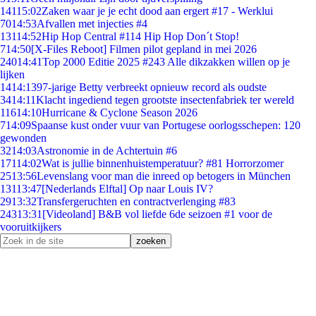
141
15:02
Zaken waar je je echt dood aan ergert #17 - Werklui
70
14:53
Afvallen met injecties #4
131
14:52
Hip Hop Central #114 Hip Hop Don´t Stop!
7
14:50
[X-Files Reboot] Filmen pilot gepland in mei 2026
240
14:41
Top 2000 Editie 2025 #243 Alle dikzakken willen op je
lijken
14
14:13
97-jarige Betty verbreekt opnieuw record als oudste
34
14:11
Klacht ingediend tegen grootste insectenfabriek ter wereld
116
14:10
Hurricane & Cyclone Season 2026
7
14:09
Spaanse kust onder vuur van Portugese oorlogsschepen: 120
gewonden
32
14:03
Astronomie in de Achtertuin #6
171
14:02
Wat is jullie binnenhuistemperatuur? #81 Horrorzomer
25
13:56
Levenslang voor man die inreed op betogers in München
131
13:47
[Nederlands Elftal] Op naar Louis IV?
29
13:32
Transfergeruchten en contractverlenging #83
243
13:31
[Videoland] B&B vol liefde 6de seizoen #1 voor de
vooruitkijkers