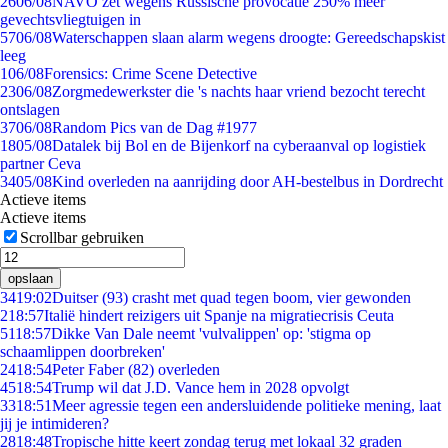
26
06/08
NAVO zet wegens Russische provocatie 250% meer
gevechtsvliegtuigen in
57
06/08
Waterschappen slaan alarm wegens droogte: Gereedschapskist
leeg
1
06/08
Forensics: Crime Scene Detective
23
06/08
Zorgmedewerkster die 's nachts haar vriend bezocht terecht
ontslagen
37
06/08
Random Pics van de Dag #1977
18
05/08
Datalek bij Bol en de Bijenkorf na cyberaanval op logistiek
partner Ceva
34
05/08
Kind overleden na aanrijding door AH-bestelbus in Dordrecht
Actieve items
Actieve items
Scrollbar gebruiken
opslaan
34
19:02
Duitser (93) crasht met quad tegen boom, vier gewonden
2
18:57
Italië hindert reizigers uit Spanje na migratiecrisis Ceuta
51
18:57
Dikke Van Dale neemt 'vulvalippen' op: 'stigma op
schaamlippen doorbreken'
24
18:54
Peter Faber (82) overleden
45
18:54
Trump wil dat J.D. Vance hem in 2028 opvolgt
33
18:51
Meer agressie tegen een andersluidende politieke mening, laat
jij je intimideren?
28
18:48
Tropische hitte keert zondag terug met lokaal 32 graden