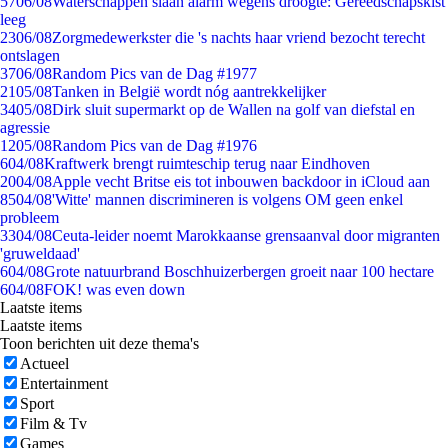
57
06/08
Waterschappen slaan alarm wegens droogte: Gereedschapskist
leeg
23
06/08
Zorgmedewerkster die 's nachts haar vriend bezocht terecht
ontslagen
37
06/08
Random Pics van de Dag #1977
21
05/08
Tanken in België wordt nóg aantrekkelijker
34
05/08
Dirk sluit supermarkt op de Wallen na golf van diefstal en
agressie
12
05/08
Random Pics van de Dag #1976
6
04/08
Kraftwerk brengt ruimteschip terug naar Eindhoven
20
04/08
Apple vecht Britse eis tot inbouwen backdoor in iCloud aan
85
04/08
'Witte' mannen discrimineren is volgens OM geen enkel
probleem
33
04/08
Ceuta-leider noemt Marokkaanse grensaanval door migranten
'gruweldaad'
6
04/08
Grote natuurbrand Boschhuizerbergen groeit naar 100 hectare
6
04/08
FOK! was even down
Laatste items
Laatste items
Toon berichten uit deze thema's
Actueel
Entertainment
Sport
Film & Tv
Games