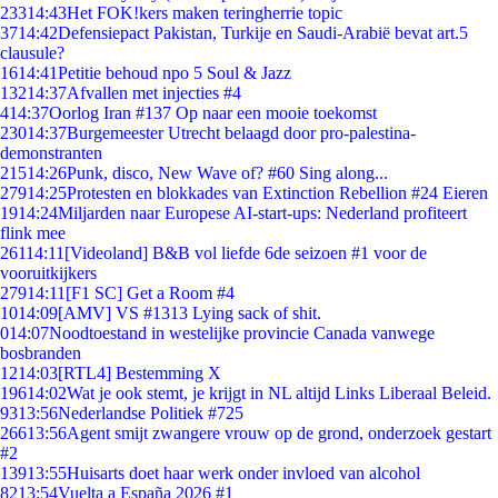
233
14:43
Het FOK!kers maken teringherrie topic
37
14:42
Defensiepact Pakistan, Turkije en Saudi-Arabië bevat art.5
clausule?
16
14:41
Petitie behoud npo 5 Soul & Jazz
132
14:37
Afvallen met injecties #4
4
14:37
Oorlog Iran #137 Op naar een mooie toekomst
230
14:37
Burgemeester Utrecht belaagd door pro-palestina-
demonstranten
215
14:26
Punk, disco, New Wave of? #60 Sing along...
279
14:25
Protesten en blokkades van Extinction Rebellion #24 Eieren
19
14:24
Miljarden naar Europese AI-start-ups: Nederland profiteert
flink mee
261
14:11
[Videoland] B&B vol liefde 6de seizoen #1 voor de
vooruitkijkers
279
14:11
[F1 SC] Get a Room #4
10
14:09
[AMV] VS #1313 Lying sack of shit.
0
14:07
Noodtoestand in westelijke provincie Canada vanwege
bosbranden
12
14:03
[RTL4] Bestemming X
196
14:02
Wat je ook stemt, je krijgt in NL altijd Links Liberaal Beleid.
93
13:56
Nederlandse Politiek #725
266
13:56
Agent smijt zwangere vrouw op de grond, onderzoek gestart
#2
139
13:55
Huisarts doet haar werk onder invloed van alcohol
82
13:54
Vuelta a España 2026 #1