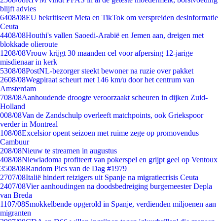
blijft advies
64
08/08
EU bekritiseert Meta en TikTok om verspreiden desinformatie
Ceuta
44
08/08
Houthi's vallen Saoedi-Arabië en Jemen aan, dreigen met
blokkade olieroute
12
08/08
Vrouw krijgt 30 maanden cel voor afpersing 12-jarige
misdienaar in kerk
53
08/08
PostNL-bezorger steekt bewoner na ruzie over pakket
26
08/08
Wegpiraat scheurt met 146 km/u door het centrum van
Amsterdam
7
08/08
Aanhoudende droogte veroorzaakt scheuren in dijken Zuid-
Holland
0
08/08
Van de Zandschulp overleeft matchpoints, ook Griekspoor
verder in Montreal
1
08/08
Excelsior opent seizoen met ruime zege op promovendus
Cambuur
2
08/08
Nieuw te streamen in augustus
4
08/08
Niewiadoma profiteert van pokerspel en grijpt geel op Ventoux
35
08/08
Random Pics van de Dag #1979
27
07/08
Italië hindert reizigers uit Spanje na migratiecrisis Ceuta
24
07/08
Vier aanhoudingen na doodsbedreiging burgemeester Depla
van Breda
11
07/08
Smokkelbende opgerold in Spanje, verdienden miljoenen aan
migranten