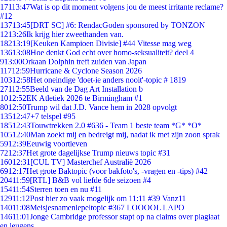
171
13:47
Wat is op dit moment volgens jou de meest irritante reclame?
#12
137
13:45
[DRT SC] #6: RendacGoden sponsored by TONZON
12
13:26
Ik krijg hier zweethanden van.
182
13:19
[Keuken Kampioen Divisie] #44 Vitesse mag weg
136
13:08
Hoe denkt God echt over homo-seksualiteit? deel 4
9
13:00
Orkaan Dolphin treft zuiden van Japan
117
12:59
Hurricane & Cyclone Season 2026
103
12:58
Het oneindige 'doet-ie anders nooit'-topic # 1819
271
12:55
Beeld van de Dag Art Installation b
10
12:52
EK Atletiek 2026 te Birmingham #1
80
12:50
Trump wil dat J.D. Vance hem in 2028 opvolgt
135
12:47
+7 telspel #95
185
12:43
Touwtrekken 2.0 #636 - Team 1 beste team *G* *O*
105
12:40
Man zoekt mij en bedreigt mij, nadat ik met zijn zoon sprak
59
12:39
Eeuwig voortleven
72
12:37
Het grote dagelijkse Trump nieuws topic #31
160
12:31
[CUL TV] Masterchef Australië 2026
69
12:17
Het grote Baktopic (voor bakfoto's, -vragen en -tips) #42
204
11:59
[RTL] B&B vol liefde 6de seizoen #4
154
11:54
Sterren toen en nu #11
129
11:12
Post hier zo vaak mogelijk om 11:11 #39 Vanz11
140
11:08
Meisjesnamenlepeltopic #367 LOOOOL LAPO
146
11:01
Jonge Cambridge professor stapt op na claims over plagiaat
en leugens