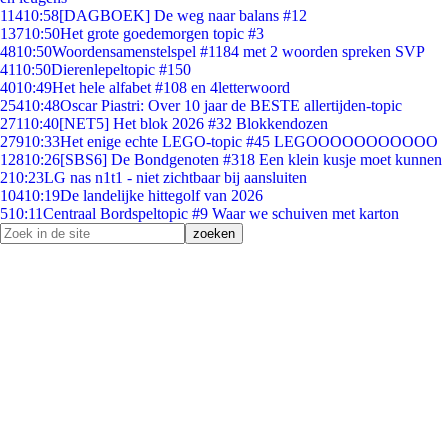
114
10:58
[DAGBOEK] De weg naar balans #12
137
10:50
Het grote goedemorgen topic #3
48
10:50
Woordensamenstelspel #1184 met 2 woorden spreken SVP
41
10:50
Dierenlepeltopic #150
40
10:49
Het hele alfabet #108 en 4letterwoord
254
10:48
Oscar Piastri: Over 10 jaar de BESTE allertijden-topic
271
10:40
[NET5] Het blok 2026 #32 Blokkendozen
279
10:33
Het enige echte LEGO-topic #45 LEGOOOOOOOOOOO
128
10:26
[SBS6] De Bondgenoten #318 Een klein kusje moet kunnen
2
10:23
LG nas n1t1 - niet zichtbaar bij aansluiten
104
10:19
De landelijke hittegolf van 2026
5
10:11
Centraal Bordspeltopic #9 Waar we schuiven met karton