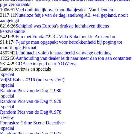
pijn veroorzaakt'
19
06:57
Veel onduidelijk over mondkapjesdeal Van Lienden
31
17:11
Nutteloze feitje van de dag: snelweg A3, wel gepland, nooit
aangelegd
82
16:26
Schiphol was Europa's drukste luchthaven tijdens
kerstvakantie
54
21:39
Fun met Funda #223 - Villa Kakelbont in Amsterdam
9
14:17
47-jarige man opgepakt voor betrokkenheid bij poging tot
moord op advocaat
45
07:42
Landmacht volop in straatbeeld vanwege oefening
12
22:56
Aanhouding van dealer leidt naar meer dan ton aan contanten
53
14:29
CDA: extra geld naar AOW'ers
Laatste reviews en specials
special
VrijMiBabes #316 (not very sfw!)
special
Random Pics van de Dag #1980
special
Random Pics van de Dag #1979
special
Random Pics van de Dag #1978
review
Forensics: Crime Scene Detective
special
Random Pics van de Dag #1977