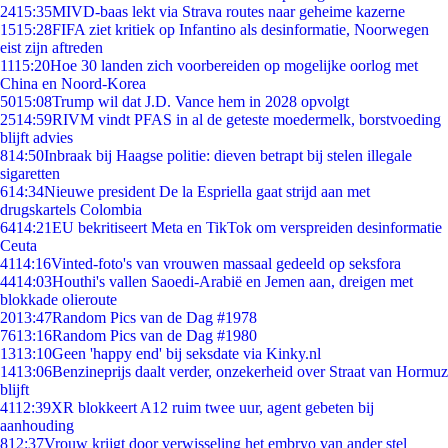
24
15:35
MIVD-baas lekt via Strava routes naar geheime kazerne
15
15:28
FIFA ziet kritiek op Infantino als desinformatie, Noorwegen
eist zijn aftreden
11
15:20
Hoe 30 landen zich voorbereiden op mogelijke oorlog met
China en Noord-Korea
50
15:08
Trump wil dat J.D. Vance hem in 2028 opvolgt
25
14:59
RIVM vindt PFAS in al de geteste moedermelk, borstvoeding
blijft advies
8
14:50
Inbraak bij Haagse politie: dieven betrapt bij stelen illegale
sigaretten
6
14:34
Nieuwe president De la Espriella gaat strijd aan met
drugskartels Colombia
64
14:21
EU bekritiseert Meta en TikTok om verspreiden desinformatie
Ceuta
41
14:16
Vinted-foto's van vrouwen massaal gedeeld op seksfora
44
14:03
Houthi's vallen Saoedi-Arabië en Jemen aan, dreigen met
blokkade olieroute
20
13:47
Random Pics van de Dag #1978
76
13:16
Random Pics van de Dag #1980
13
13:10
Geen 'happy end' bij seksdate via Kinky.nl
14
13:06
Benzineprijs daalt verder, onzekerheid over Straat van Hormuz
blijft
41
12:39
XR blokkeert A12 ruim twee uur, agent gebeten bij
aanhouding
8
12:37
Vrouw krijgt door verwisseling het embryo van ander stel