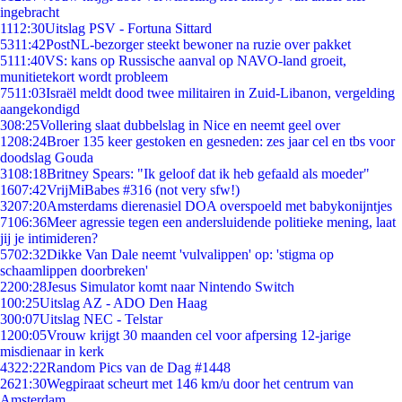
ingebracht
11
12:30
Uitslag PSV - Fortuna Sittard
53
11:42
PostNL-bezorger steekt bewoner na ruzie over pakket
51
11:40
VS: kans op Russische aanval op NAVO-land groeit,
munitietekort wordt probleem
75
11:03
Israël meldt dood twee militairen in Zuid-Libanon, vergelding
aangekondigd
3
08:25
Vollering slaat dubbelslag in Nice en neemt geel over
12
08:24
Broer 135 keer gestoken en gesneden: zes jaar cel en tbs voor
doodslag Gouda
31
08:18
Britney Spears: "Ik geloof dat ik heb gefaald als moeder"
16
07:42
VrijMiBabes #316 (not very sfw!)
32
07:20
Amsterdams dierenasiel DOA overspoeld met babykonijntjes
71
06:36
Meer agressie tegen een andersluidende politieke mening, laat
jij je intimideren?
57
02:32
Dikke Van Dale neemt 'vulvalippen' op: 'stigma op
schaamlippen doorbreken'
22
00:28
Jesus Simulator komt naar Nintendo Switch
1
00:25
Uitslag AZ - ADO Den Haag
3
00:07
Uitslag NEC - Telstar
12
00:05
Vrouw krijgt 30 maanden cel voor afpersing 12-jarige
misdienaar in kerk
43
22:22
Random Pics van de Dag #1448
26
21:30
Wegpiraat scheurt met 146 km/u door het centrum van
Amsterdam