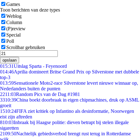
Games
Toon berichten van deze types
Weblog
Column
(P)review
Special
Poll
Scrollbar gebruiken
opslaan
0
15:31
Uitslag Sparta - Feyenoord
0
14:46
Aprilia domineert Britse Grand Prix op Silverstone met dubbele
top-3
0
13:59
Sensationele Moto2-race Silverstone levert nieuwe winnaar op,
Nederlanders buiten de punten
22
11:03
Random Pics van de Dag #1981
33
10:39
China boekt doorbraak in eigen chipmachines, druk op ASML
groeit
15
10:24
FIFA ziet kritiek op Infantino als desinformatie, Noorwegen
eist zijn aftreden
8
10:03
Inbraak bij Haagse politie: dieven betrapt bij stelen illegale
sigaretten
21
09:50
Nachtelijk gebiedsverbod brengt rust terug in Rotterdamse
wijk