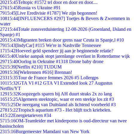
202
15:45
Teltopic #1572 tel door en door en door....
276
15:45
Russia vs Ukraine #91
79
15:45
[Live Eredivisie #1787] We zijn begonnen!
108
15:44
[INFLUENCERS #297] Toetjes & Bevers & Zwemmen in
water
272
15:44
Totale zonsverduistering 12-08-2026 (Groenland, IJsland en
Spanje) #1
205
15:43
Migranten breken door grens naar Ceuta in Spanje,l #10
79
15:43
[IndyCar] #115 We're in Nashville Tennessee
17
15:42
Hoeveel geld spendeer jij aan je beginnende relatie?
66
15:40
Unieke aanpak stopt jarenlange overlast in Rotterdamse wijk
297
15:40
Oorlog in Oekraïne #1318 Drone baby drone
52
15:39
[Netflix #210] TUDUM
209
15:36
[Wielrennen #616] Brennan!
233
15:35
Tour de France femmes 2026 #5 Lollergps
101
15:32
GTA VI #12 GTA VI Extended look 27 Augustus
Netflix/YT
129
15:32
Koopzegels sparen bij AH duurt straks 2x zo lang
165
15:25
Algemeen steektopic, waar er een steekje los zit #3
70
15:25
De neergang van Duitsland als lichtend voorbeeld #3
278
15:22
Tropisch aquarium #73 - Het blijft toch kriebelen.
4
15:22
Energietarieven #34
57
15:16
OM-Teamleider met kinderporno is oud-directeur van twee
basisscholen
23
15:16
Burgemeester Mamdani van New York