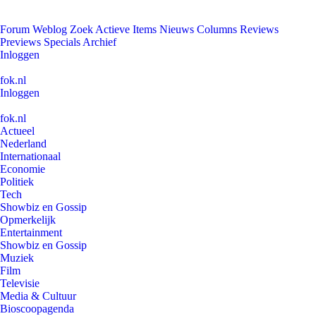
Forum
Weblog
Zoek
Actieve Items
Nieuws
Columns
Reviews
Previews
Specials
Archief
Inloggen
fok.nl
Inloggen
fok.nl
Actueel
Nederland
Internationaal
Economie
Politiek
Tech
Showbiz en Gossip
Opmerkelijk
Entertainment
Showbiz en Gossip
Muziek
Film
Televisie
Media & Cultuur
Bioscoopagenda