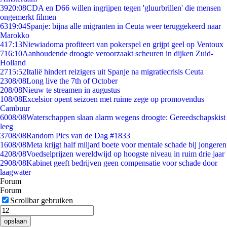
39
20:08
CDA en D66 willen ingrijpen tegen 'gluurbrillen' die mensen
ongemerkt filmen
63
19:04
Spanje: bijna alle migranten in Ceuta weer teruggekeerd naar
Marokko
4
17:13
Niewiadoma profiteert van pokerspel en grijpt geel op Ventoux
7
16:10
Aanhoudende droogte veroorzaakt scheuren in dijken Zuid-
Holland
27
15:52
Italië hindert reizigers uit Spanje na migratiecrisis Ceuta
23
08/08
Long live the 7th of October
2
08/08
Nieuw te streamen in augustus
1
08/08
Excelsior opent seizoen met ruime zege op promovendus
Cambuur
60
08/08
Waterschappen slaan alarm wegens droogte: Gereedschapskist
leeg
37
08/08
Random Pics van de Dag #1833
16
08/08
Meta krijgt half miljard boete voor mentale schade bij jongeren
42
08/08
Voedselprijzen wereldwijd op hoogste niveau in ruim drie jaar
29
08/08
Kabinet geeft bedrijven geen compensatie voor schade door
laagwater
Forum
Forum
Scrollbar gebruiken
opslaan