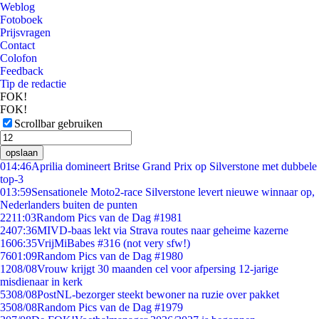
Weblog
Fotoboek
Prijsvragen
Contact
Colofon
Feedback
Tip de redactie
FOK!
FOK!
Scrollbar gebruiken
opslaan
0
14:46
Aprilia domineert Britse Grand Prix op Silverstone met dubbele
top-3
0
13:59
Sensationele Moto2-race Silverstone levert nieuwe winnaar op,
Nederlanders buiten de punten
22
11:03
Random Pics van de Dag #1981
24
07:36
MIVD-baas lekt via Strava routes naar geheime kazerne
16
06:35
VrijMiBabes #316 (not very sfw!)
76
01:09
Random Pics van de Dag #1980
12
08/08
Vrouw krijgt 30 maanden cel voor afpersing 12-jarige
misdienaar in kerk
53
08/08
PostNL-bezorger steekt bewoner na ruzie over pakket
35
08/08
Random Pics van de Dag #1979