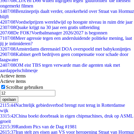
39
07/08
CDA en D66 willen ingrijpen tegen 'gluurbrillen' die mensen
ongemerkt filmen
14
07/08
Benzineprijs daalt verder, onzekerheid over Straat van Hormuz
blijft
42
07/08
Voedselprijzen wereldwijd op hoogste niveau in ruim drie jaar
23
07/08
Quake krijgt na 30 jaar een gratis uitbreiding
2
07/08
De FOK!Voetbalmanager 2026/2027 is begonnen
71
07/08
Meer agressie tegen een andersluidende politieke mening, laat
jij je intimideren?
32
07/08
Amsterdams dierenasiel DOA overspoeld met babykonijntjes
29
07/08
Kabinet geeft bedrijven geen compensatie voor schade door
laagwater
24
07/08
OM eist TBS tegen verwarde man die agenten stak met
aardappelschilmesje
Actieve items
Actieve items
Scrollbar gebruiken
opslaan
21
15:44
Nachtelijk gebiedsverbod brengt rust terug in Rotterdamse
wijk
33
15:42
China boekt doorbraak in eigen chipmachines, druk op ASML
groeit
22
15:39
Random Pics van de Dag #1981
26
15:37
Iran stelt zes eisen aan VS voor heropening Straat van Hormuz