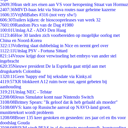
26
09:39
Iran stelt zes eisen aan VS voor heropening Straat van Hormuz
24
07:36
MIVD-baas lekt via Strava routes naar geheime kazerne
16
06:35
VrijMiBabes #316 (not very sfw!)
6
06:30
Trailers kijken: de bioscoopreleases van week 32
76
01:09
Random Pics van de Dag #1980
1
00:01
Uitslag AZ - ADO Den Haag
11
23:46
Hoe 30 landen zich voorbereiden op mogelijke oorlog met
China en Noord-Korea
3
22:13
Vollering slaat dubbelslag in Nice en neemt geel over
11
22:11
Uitslag PSV - Fortuna Sittard
8
21:14
Vrouw krijgt door verwisseling het embryo van ander stel
ingebracht
6
20:35
Nieuwe president De la Espriella gaat strijd aan met
drugskartels Colombia
13
20:11
Geen 'happy end' bij seksdate via Kinky.nl
41
19:57
XR blokkeert A12 ruim twee uur, agent gebeten bij
aanhouding
3
19:21
Uitslag NEC - Telstar
22
08/08
Jesus Simulator komt naar Nintendo Switch
31
08/08
Britney Spears: "Ik geloof dat ik heb gefaald als moeder"
51
08/08
VS: kans op Russische aanval op NAVO-land groeit,
munitietekort wordt probleem
12
08/08
Broer 135 keer gestoken en gesneden: zes jaar cel en tbs voor
doodslag Gouda
25
08/08
RIVM vindt PFAS in al de geteste moedermelk, borstvoeding