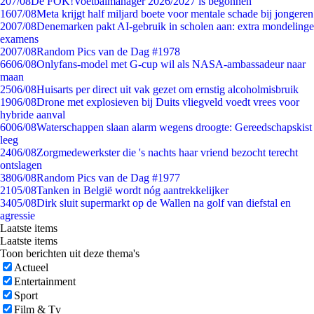
2
07/08
De FOK!Voetbalmanager 2026/2027 is begonnen
16
07/08
Meta krijgt half miljard boete voor mentale schade bij jongeren
20
07/08
Denemarken pakt AI-gebruik in scholen aan: extra mondelinge
examens
20
07/08
Random Pics van de Dag #1978
66
06/08
Onlyfans-model met G-cup wil als NASA-ambassadeur naar
maan
25
06/08
Huisarts per direct uit vak gezet om ernstig alcoholmisbruik
19
06/08
Drone met explosieven bij Duits vliegveld voedt vrees voor
hybride aanval
60
06/08
Waterschappen slaan alarm wegens droogte: Gereedschapskist
leeg
24
06/08
Zorgmedewerkster die 's nachts haar vriend bezocht terecht
ontslagen
38
06/08
Random Pics van de Dag #1977
21
05/08
Tanken in België wordt nóg aantrekkelijker
34
05/08
Dirk sluit supermarkt op de Wallen na golf van diefstal en
agressie
Laatste items
Laatste items
Toon berichten uit deze thema's
Actueel
Entertainment
Sport
Film & Tv