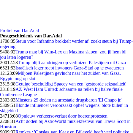
Profiel van Dar.Adal
Postgeschiedenis van Dar.Adal
17
08:35
Steun voor Infantino brokkelt verder af, zoekt steun bij Trump-
regering
94
08:02
Trump mag bij Wim-Lex en Maxima slapen, zou jij hem bij
jou laten logeren?
200
12:58
Trump blijft aandringen op verhuizen Palestijnen uit Gaza
65
21:53
Israëlisch leger roept inwoners Gaza-Stad op te evacueren
121
23:09
Miljoen Palestijnen gevlucht naar het zuiden van Gaza,
Egypte nog op slot
35
15:38
Getuige beschuldigt Spacey van een 'gestoorde seksualiteit'
33
18:19
AZ-West Ham United: schaamte na rellen bij halve finale
Conference League
23
03:03
Minstens 29 doden na arrestatie drugsbaron 'El Chapo jr.'
53
09:51
Blonde influencer veroorzaakt ophef wegens 'blote billen' in
skigebied
247
13:08
Opnieuw verkeersoverlast door boerenprotesten
22
08:31
Acht doden bij AstroWorld muziekfestival van Travis Scott in
Houston
90
09:32
Remkes : 'Ontslag van Kaag en Bijleveld heeft veel politieke