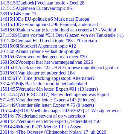
14
15:15
[Dagboek] Veel aan hoofd - Deel 28
12
15:15
Algemeen Luchtvaarttopic #61
289
15:14
Keane #5
146
15:10
De EU-politiek #6 Musk naar Europa!
153
15:10
De woningmarkt #96 Eenmaal, andermaal
145
15:09
Zaken waar je je echt dood aan ergert #17 - Werklui
271
15:09
[Duits voetbal #53] Drei Glatzen von der Tankstelle (-1)
19
15:08
Centraal FC Utrecht topic #88 - #CorreiaIn
269
15:06
[Snooker] Algemeen topic #12
30
15:05
Ariana Grande verlaat de spotlight.
126
15:03
Vrouwen willen geen man meer #30
169
15:02
Voorspel hier het warmtegetal van 2026
253
15:01
Asielzoekers #22 : Het Europese migratiepact gaat in
283
15:01
Van kleuter tot puber deel 184
11
14:56
TV Time (tracking app) stopt! Alternatief?
33
14:55
Prijs Bar le duc rood in het buitenland
150
14:55
Verander één letter: Expert #91 (10 letters)
181
14:54
[WLR SC #417] Nieuw deel openen was kaputt
57
14:52
Verander één letter: Expert #143 (9 letters)
22
14:49
Verander één letter. Expert # 75 (8 letters)
115
14:48
[FOK!Voetbalmanager 2026/2027] #1 We zijn er weer
255
14:47
Nederland stevent af op watertekort
208
14:47
Verander een letter expert (7lettereditie) #50
299
14:46
MotoGP #93 Met de TT in Assen
230
14:44
The Odyssey (Christopher Nolan) 17 juli 2026