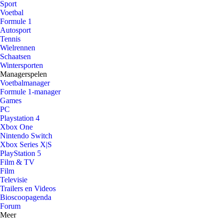
Sport
Voetbal
Formule 1
Autosport
Tennis
Wielrennen
Schaatsen
Wintersporten
Managerspelen
Voetbalmanager
Formule 1-manager
Games
PC
Playstation 4
Xbox One
Nintendo Switch
Xbox Series X|S
PlayStation 5
Film & TV
Film
Televisie
Trailers en Videos
Bioscoopagenda
Forum
Meer