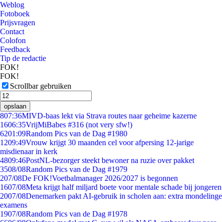
Weblog
Fotoboek
Prijsvragen
Contact
Colofon
Feedback
Tip de redactie
FOK!
FOK!
Scrollbar gebruiken
opslaan
8
07:36
MIVD-baas lekt via Strava routes naar geheime kazerne
16
06:35
VrijMiBabes #316 (not very sfw!)
62
01:09
Random Pics van de Dag #1980
12
09:49
Vrouw krijgt 30 maanden cel voor afpersing 12-jarige
misdienaar in kerk
48
09:46
PostNL-bezorger steekt bewoner na ruzie over pakket
35
08/08
Random Pics van de Dag #1979
2
07/08
De FOK!Voetbalmanager 2026/2027 is begonnen
16
07/08
Meta krijgt half miljard boete voor mentale schade bij jongeren
20
07/08
Denemarken pakt AI-gebruik in scholen aan: extra mondelinge
examens
19
07/08
Random Pics van de Dag #1978