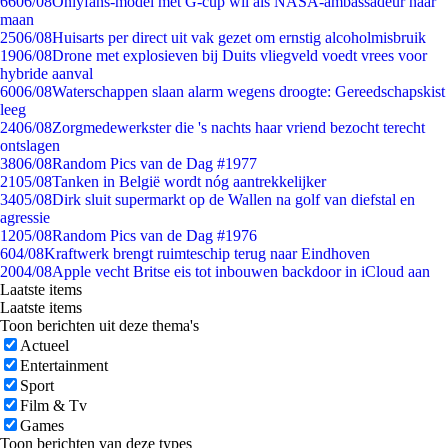
66
06/08
Onlyfans-model met G-cup wil als NASA-ambassadeur naar
maan
25
06/08
Huisarts per direct uit vak gezet om ernstig alcoholmisbruik
19
06/08
Drone met explosieven bij Duits vliegveld voedt vrees voor
hybride aanval
60
06/08
Waterschappen slaan alarm wegens droogte: Gereedschapskist
leeg
24
06/08
Zorgmedewerkster die 's nachts haar vriend bezocht terecht
ontslagen
38
06/08
Random Pics van de Dag #1977
21
05/08
Tanken in België wordt nóg aantrekkelijker
34
05/08
Dirk sluit supermarkt op de Wallen na golf van diefstal en
agressie
12
05/08
Random Pics van de Dag #1976
6
04/08
Kraftwerk brengt ruimteschip terug naar Eindhoven
20
04/08
Apple vecht Britse eis tot inbouwen backdoor in iCloud aan
Laatste items
Laatste items
Toon berichten uit deze thema's
Actueel
Entertainment
Sport
Film & Tv
Games
Toon berichten van deze types