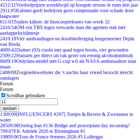
42
12:11
Voedselprijzen wereldwijd op hoogste niveau in ruim drie jaar
29
11:05
Kabinet geeft bedrijven geen compensatie voor schade door
laagwater
6
11:03
Trailers kijken: de bioscoopreleases van week 32
24
10:54
OM eist TBS tegen verwarde man die agenten stak met
aardappelschilmesje
24
10:18
Vier aanhoudingen na doodsbedreiging burgemeester Depla
van Breda
40
09:42
Duitser (93) crasht met quad tegen boom, vier gewonden
25
09:22
Huisarts per direct uit vak gezet om ernstig alcoholmisbruik
66
09:19
Onlyfans-model met G-cup wil als NASA-ambassadeur naar
maan
24
08/08
Zorgmedewerkster die 's nachts haar vriend bezocht terecht
ontslagen
Forum
Forum
Scrollbar gebruiken
opslaan
13
09:09
[INFLUENCERS #297] Toetjes & Bevers & Zwemmen in
water
285
09:08
Oorlog Iran #136 Bridge and powerplant day incoming?
7
09:07
EK Atletiek 2026 te Birmingham #1
198
09:06
Tour de France femmes 2026 #5 Lollergps