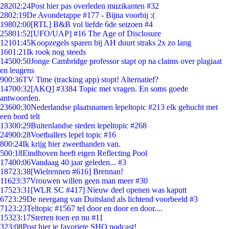
282
02:24
Post hier pas overleden muzikanten #32
28
02:19
De Avondetappe #177 - Bijna voorbij :(
198
02:00
[RTL] B&B vol liefde 6de seizoen #4
258
01:52
[UFO/UAP] #16 The Age of Disclosure
121
01:45
Koopzegels sparen bij AH duurt straks 2x zo lang
16
01:21
Ik rook nog steeds
145
00:50
Jonge Cambridge professor stapt op na claims over plagiaat
en leugens
9
00:36
TV Time (tracking app) stopt! Alternatief?
147
00:32
[AKQ] #3384 Topic met vragen. En soms goede
antwoorden.
236
00:30
Nederlandse plaatsnamen lepeltopic #213 elk gehucht met
een bord telt
133
00:29
Buitenlandse steden lepeltopic #268
249
00:28
Voetballers lepel topic #16
8
00:24
Ik krijg hier zweethanden van.
5
00:18
Eindhoven heeft eigen Reflecting Pool
174
00:06
Vandaag 40 jaar geleden... #3
187
23:38
[Wielrennen #616] Brennan!
116
23:37
Vrouwen willen geen man meer #30
175
23:31
[WLR SC #417] Nieuw deel openen was kaputt
67
23:29
De neergang van Duitsland als lichtend voorbeeld #3
71
23:23
Teltopic #1567 tel door en door en door....
153
23:17
Sterren toen en nu #11
3
23:08
Post hier je favoriete SHO podcast!