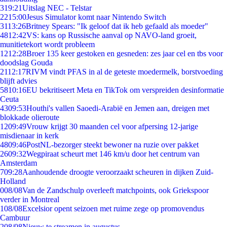
3
19:21
Uitslag NEC - Telstar
22
15:00
Jesus Simulator komt naar Nintendo Switch
31
13:26
Britney Spears: "Ik geloof dat ik heb gefaald als moeder"
48
12:42
VS: kans op Russische aanval op NAVO-land groeit,
munitietekort wordt probleem
12
12:28
Broer 135 keer gestoken en gesneden: zes jaar cel en tbs voor
doodslag Gouda
21
12:17
RIVM vindt PFAS in al de geteste moedermelk, borstvoeding
blijft advies
58
10:16
EU bekritiseert Meta en TikTok om verspreiden desinformatie
Ceuta
43
09:53
Houthi's vallen Saoedi-Arabië en Jemen aan, dreigen met
blokkade olieroute
12
09:49
Vrouw krijgt 30 maanden cel voor afpersing 12-jarige
misdienaar in kerk
48
09:46
PostNL-bezorger steekt bewoner na ruzie over pakket
26
09:32
Wegpiraat scheurt met 146 km/u door het centrum van
Amsterdam
7
09:28
Aanhoudende droogte veroorzaakt scheuren in dijken Zuid-
Holland
0
08/08
Van de Zandschulp overleeft matchpoints, ook Griekspoor
verder in Montreal
1
08/08
Excelsior opent seizoen met ruime zege op promovendus
Cambuur
2
08/08
Nieuw te streamen in augustus