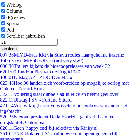
Weblog
Column
(P)review
Special
Poll
Scrollbar gebruiken
opslaan
8
07:36
MIVD-baas lekt via Strava routes naar geheime kazerne
16
06:35
VrijMiBabes #316 (not very sfw!)
6
06:30
Trailers kijken: de bioscoopreleases van week 32
62
01:09
Random Pics van de Dag #1980
1
00:01
Uitslag AZ - ADO Den Haag
6
23:46
Hoe 30 landen zich voorbereiden op mogelijke oorlog met
China en Noord-Korea
3
22:13
Vollering slaat dubbelslag in Nice en neemt geel over
8
22:11
Uitslag PSV - Fortuna Sittard
4
21:14
Vrouw krijgt door verwisseling het embryo van ander stel
ingebracht
5
20:35
Nieuwe president De la Espriella gaat strijd aan met
drugskartels Colombia
8
20:11
Geen 'happy end' bij seksdate via Kinky.nl
35
19:57
XR blokkeert A12 ruim twee uur, agent gebeten bij
aanhouding