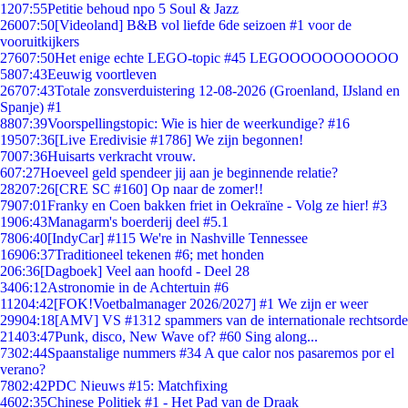
12
07:55
Petitie behoud npo 5 Soul & Jazz
260
07:50
[Videoland] B&B vol liefde 6de seizoen #1 voor de
vooruitkijkers
276
07:50
Het enige echte LEGO-topic #45 LEGOOOOOOOOOOO
58
07:43
Eeuwig voortleven
267
07:43
Totale zonsverduistering 12-08-2026 (Groenland, IJsland en
Spanje) #1
88
07:39
Voorspellingstopic: Wie is hier de weerkundige? #16
195
07:36
[Live Eredivisie #1786] We zijn begonnen!
70
07:36
Huisarts verkracht vrouw.
6
07:27
Hoeveel geld spendeer jij aan je beginnende relatie?
282
07:26
[CRE SC #160] Op naar de zomer!!
79
07:01
Franky en Coen bakken friet in Oekraïne - Volg ze hier! #3
19
06:43
Managarm's boerderij deel #5.1
78
06:40
[IndyCar] #115 We're in Nashville Tennessee
169
06:37
Traditioneel tekenen #6; met honden
2
06:36
[Dagboek] Veel aan hoofd - Deel 28
34
06:12
Astronomie in de Achtertuin #6
112
04:42
[FOK!Voetbalmanager 2026/2027] #1 We zijn er weer
299
04:18
[AMV] VS #1312 spammers van de internationale rechtsorde
214
03:47
Punk, disco, New Wave of? #60 Sing along...
73
02:44
Spaanstalige nummers #34 A que calor nos pasaremos por el
verano?
78
02:42
PDC Nieuws #15: Matchfixing
46
02:35
Chinese Politiek #1 - Het Pad van de Draak