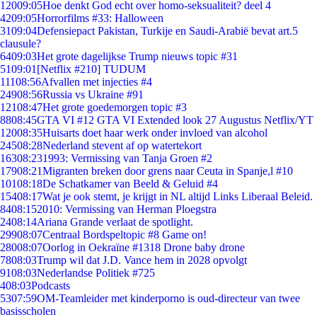
120
09:05
Hoe denkt God echt over homo-seksualiteit? deel 4
42
09:05
Horrorfilms #33: Halloween
31
09:04
Defensiepact Pakistan, Turkije en Saudi-Arabië bevat art.5
clausule?
64
09:03
Het grote dagelijkse Trump nieuws topic #31
51
09:01
[Netflix #210] TUDUM
111
08:56
Afvallen met injecties #4
249
08:56
Russia vs Ukraine #91
121
08:47
Het grote goedemorgen topic #3
88
08:45
GTA VI #12 GTA VI Extended look 27 Augustus Netflix/YT
120
08:35
Huisarts doet haar werk onder invloed van alcohol
245
08:28
Nederland stevent af op watertekort
163
08:23
1993: Vermissing van Tanja Groen #2
179
08:21
Migranten breken door grens naar Ceuta in Spanje,l #10
101
08:18
De Schatkamer van Beeld & Geluid #4
154
08:17
Wat je ook stemt, je krijgt in NL altijd Links Liberaal Beleid.
84
08:15
2010: Vermissing van Herman Ploegstra
24
08:14
Ariana Grande verlaat de spotlight.
299
08:07
Centraal Bordspeltopic #8 Game on!
280
08:07
Oorlog in Oekraïne #1318 Drone baby drone
78
08:03
Trump wil dat J.D. Vance hem in 2028 opvolgt
91
08:03
Nederlandse Politiek #725
4
08:03
Podcasts
53
07:59
OM-Teamleider met kinderporno is oud-directeur van twee
basisscholen