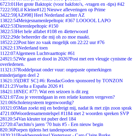
67
23:01
Het grote Baktopic (voor bakfoto's, -vragen en -tips) #42
72
22:59
[Lil Kleine#12] Nieuwe afleveringen op Prime
34
22:59
[AZ#98] Heel Nederland achter AZ
138
22:54
Meisjesnamenlepeltopic #367 LOOOOL LAPO
40
22:53
Dierenlepeltopic #150
38
22:53
Het hele alfabet #108 en 4letterwoord
19
22:29
de beheerder die mij oh zo moe maakt.
185
22:22
Post hier zo vaak mogelijk om 22:22 uur #76
126
22:13
Nederland toen
11
22:07
Algemeen Luchtvaarttopic #61
249
21:52
Wie gaan er dood in 2026?Post met een vleugje cynisme de
overledenen.
113
21:37
Roddelpraat onder vuur: ongepaste opmerkingen
minderjarigen deel 2
136
21:35
[DRT SC] #6: RendacGoden sponsored by TONZON
81
21:23
Vuelta a España 2026 #1
184
21:18
NEC #77: Wat een seizoen is dit zeg
63
21:07
Zou je vreemdgaan in een relatie kunnen vergeven?
3
21:06
Scholensysteem tegenwoordig?
103
21:05
Man zoekt mij en bedreigt mij, nadat ik met zijn zoon sprak
47
21:00
Woordensamenstelspel #1184 met 2 woorden spreken SVP
281
20:54
Van kleuter tot puber deel 184
227
20:47
archito's jaren '70 huis #5 - Een nieuw begin
8
20:36
Poepen tijdens het tandenpoetsen
18
20:31
[Boekbespreking] Yesteryear - Caro Claire Burke