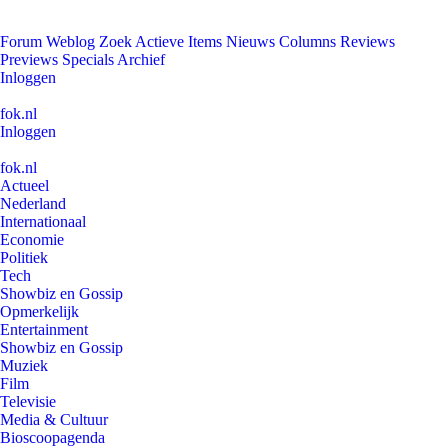
Forum
Weblog
Zoek
Actieve Items
Nieuws
Columns
Reviews
Previews
Specials
Archief
Inloggen
fok.nl
Inloggen
fok.nl
Actueel
Nederland
Internationaal
Economie
Politiek
Tech
Showbiz en Gossip
Opmerkelijk
Entertainment
Showbiz en Gossip
Muziek
Film
Televisie
Media & Cultuur
Bioscoopagenda