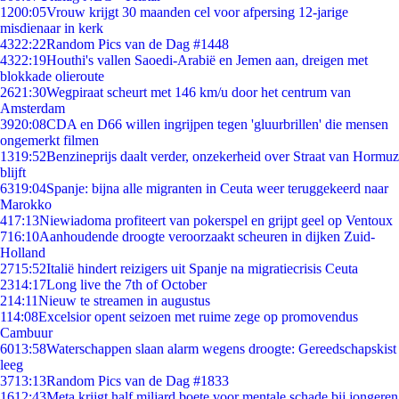
12
00:05
Vrouw krijgt 30 maanden cel voor afpersing 12-jarige
misdienaar in kerk
43
22:22
Random Pics van de Dag #1448
43
22:19
Houthi's vallen Saoedi-Arabië en Jemen aan, dreigen met
blokkade olieroute
26
21:30
Wegpiraat scheurt met 146 km/u door het centrum van
Amsterdam
39
20:08
CDA en D66 willen ingrijpen tegen 'gluurbrillen' die mensen
ongemerkt filmen
13
19:52
Benzineprijs daalt verder, onzekerheid over Straat van Hormuz
blijft
63
19:04
Spanje: bijna alle migranten in Ceuta weer teruggekeerd naar
Marokko
4
17:13
Niewiadoma profiteert van pokerspel en grijpt geel op Ventoux
7
16:10
Aanhoudende droogte veroorzaakt scheuren in dijken Zuid-
Holland
27
15:52
Italië hindert reizigers uit Spanje na migratiecrisis Ceuta
23
14:17
Long live the 7th of October
2
14:11
Nieuw te streamen in augustus
1
14:08
Excelsior opent seizoen met ruime zege op promovendus
Cambuur
60
13:58
Waterschappen slaan alarm wegens droogte: Gereedschapskist
leeg
37
13:13
Random Pics van de Dag #1833
16
12:43
Meta krijgt half miljard boete voor mentale schade bij jongeren