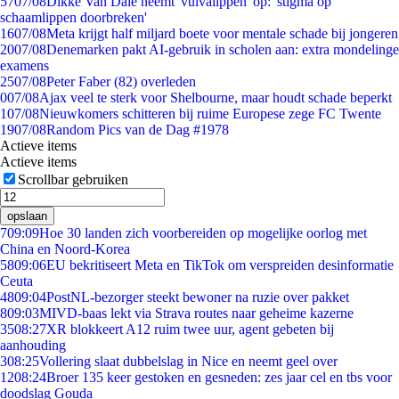
57
07/08
Dikke Van Dale neemt 'vulvalippen' op: 'stigma op
schaamlippen doorbreken'
16
07/08
Meta krijgt half miljard boete voor mentale schade bij jongeren
20
07/08
Denemarken pakt AI-gebruik in scholen aan: extra mondelinge
examens
25
07/08
Peter Faber (82) overleden
0
07/08
Ajax veel te sterk voor Shelbourne, maar houdt schade beperkt
1
07/08
Nieuwkomers schitteren bij ruime Europese zege FC Twente
19
07/08
Random Pics van de Dag #1978
Actieve items
Actieve items
Scrollbar gebruiken
opslaan
7
09:09
Hoe 30 landen zich voorbereiden op mogelijke oorlog met
China en Noord-Korea
58
09:06
EU bekritiseert Meta en TikTok om verspreiden desinformatie
Ceuta
48
09:04
PostNL-bezorger steekt bewoner na ruzie over pakket
8
09:03
MIVD-baas lekt via Strava routes naar geheime kazerne
35
08:27
XR blokkeert A12 ruim twee uur, agent gebeten bij
aanhouding
3
08:25
Vollering slaat dubbelslag in Nice en neemt geel over
12
08:24
Broer 135 keer gestoken en gesneden: zes jaar cel en tbs voor
doodslag Gouda