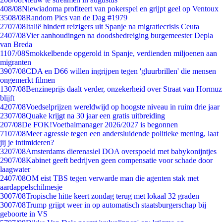
4
08/08
Niewiadoma profiteert van pokerspel en grijpt geel op Ventoux
35
08/08
Random Pics van de Dag #1979
27
07/08
Italië hindert reizigers uit Spanje na migratiecrisis Ceuta
24
07/08
Vier aanhoudingen na doodsbedreiging burgemeester Depla
van Breda
11
07/08
Smokkelbende opgerold in Spanje, verdienden miljoenen aan
migranten
39
07/08
CDA en D66 willen ingrijpen tegen 'gluurbrillen' die mensen
ongemerkt filmen
13
07/08
Benzineprijs daalt verder, onzekerheid over Straat van Hormuz
blijft
42
07/08
Voedselprijzen wereldwijd op hoogste niveau in ruim drie jaar
23
07/08
Quake krijgt na 30 jaar een gratis uitbreiding
2
07/08
De FOK!Voetbalmanager 2026/2027 is begonnen
71
07/08
Meer agressie tegen een andersluidende politieke mening, laat
jij je intimideren?
32
07/08
Amsterdams dierenasiel DOA overspoeld met babykonijntjes
29
07/08
Kabinet geeft bedrijven geen compensatie voor schade door
laagwater
24
07/08
OM eist TBS tegen verwarde man die agenten stak met
aardappelschilmesje
30
07/08
Tropische hitte keert zondag terug met lokaal 32 graden
30
07/08
Trump grijpt weer in op automatisch staatsburgerschap bij
geboorte in VS