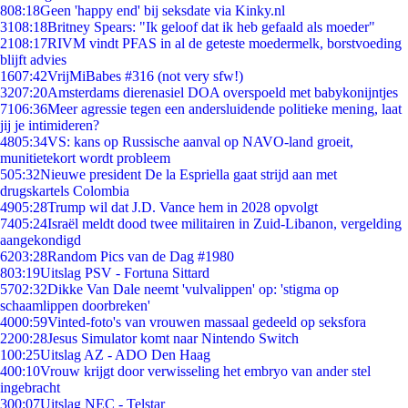
8
08:18
Geen 'happy end' bij seksdate via Kinky.nl
31
08:18
Britney Spears: "Ik geloof dat ik heb gefaald als moeder"
21
08:17
RIVM vindt PFAS in al de geteste moedermelk, borstvoeding
blijft advies
16
07:42
VrijMiBabes #316 (not very sfw!)
32
07:20
Amsterdams dierenasiel DOA overspoeld met babykonijntjes
71
06:36
Meer agressie tegen een andersluidende politieke mening, laat
jij je intimideren?
48
05:34
VS: kans op Russische aanval op NAVO-land groeit,
munitietekort wordt probleem
5
05:32
Nieuwe president De la Espriella gaat strijd aan met
drugskartels Colombia
49
05:28
Trump wil dat J.D. Vance hem in 2028 opvolgt
74
05:24
Israël meldt dood twee militairen in Zuid-Libanon, vergelding
aangekondigd
62
03:28
Random Pics van de Dag #1980
8
03:19
Uitslag PSV - Fortuna Sittard
57
02:32
Dikke Van Dale neemt 'vulvalippen' op: 'stigma op
schaamlippen doorbreken'
40
00:59
Vinted-foto's van vrouwen massaal gedeeld op seksfora
22
00:28
Jesus Simulator komt naar Nintendo Switch
1
00:25
Uitslag AZ - ADO Den Haag
4
00:10
Vrouw krijgt door verwisseling het embryo van ander stel
ingebracht
3
00:07
Uitslag NEC - Telstar