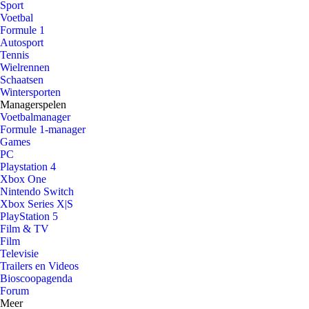
Sport
Voetbal
Formule 1
Autosport
Tennis
Wielrennen
Schaatsen
Wintersporten
Managerspelen
Voetbalmanager
Formule 1-manager
Games
PC
Playstation 4
Xbox One
Nintendo Switch
Xbox Series X|S
PlayStation 5
Film & TV
Film
Televisie
Trailers en Videos
Bioscoopagenda
Forum
Meer