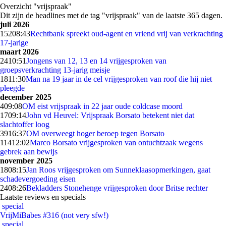
Overzicht "vrijspraak"
Dit zijn de headlines met de tag "vrijspraak" van de laatste 365 dagen.
juli 2026
152
08:43
Rechtbank spreekt oud-agent en vriend vrij van verkrachting
17-jarige
maart 2026
24
10:51
Jongens van 12, 13 en 14 vrijgesproken van
groepsverkrachting 13-jarig meisje
18
11:30
Man na 19 jaar in de cel vrijgesproken van roof die hij niet
pleegde
december 2025
4
09:08
OM eist vrijspraak in 22 jaar oude coldcase moord
17
09:14
John vd Heuvel: Vrijspraak Borsato betekent niet dat
slachtoffer loog
39
16:37
OM overweegt hoger beroep tegen Borsato
114
12:02
Marco Borsato vrijgesproken van ontuchtzaak wegens
gebrek aan bewijs
november 2025
18
08:15
Jan Roos vrijgesproken om Sunneklaasopmerkingen, gaat
schadevergoeding eisen
24
08:26
Bekladders Stonehenge vrijgesproken door Britse rechter
Laatste reviews en specials
special
VrijMiBabes #316 (not very sfw!)
special