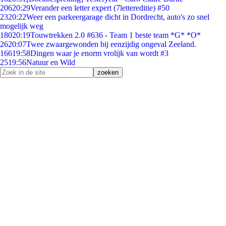
206
20:29
Verander een letter expert (7lettereditie) #50
23
20:22
Weer een parkeergarage dicht in Dordrecht, auto's zo snel
mogelijk weg
180
20:19
Touwtrekken 2.0 #636 - Team 1 beste team *G* *O*
26
20:07
Twee zwaargewonden bij eenzijdig ongeval Zeeland.
166
19:58
Dingen waar je enorm vrolijk van wordt #3
25
19:56
Natuur en Wild