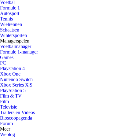
Voetbal
Formule 1
Autosport
Tennis
Wielrennen
Schaatsen
Wintersporten
Managerspelen
Voetbalmanager
Formule 1-manager
Games
PC
Playstation 4
Xbox One
Nintendo Switch
Xbox Series X|S
PlayStation 5
Film & TV
Film
Televisie
Trailers en Videos
Bioscoopagenda
Forum
Meer
Weblog