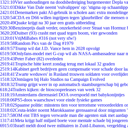
13
21:10
Vier aanhoudingen na doodsbedreiging burgemeester Depla v
53
21:03
Dikke Van Dale neemt 'vulvalippen' op: 'stigma op schaamlip
24
21:01
Denemarken pakt AI-gebruik in scholen aan: extra mondeling
13
20:54
CDA en D66 willen ingrijpen tegen 'gluurbrillen' die mensen 
20
20:49
Quake krijgt na 30 jaar een gratis uitbreiding
9
20:30
Benzineprijs daalt verder, onzekerheid over Straat van Hormuz bl
36
20:20
Duitser (93) crasht met quad tegen boom, vier gewonden
11
20:01
VrijMiBabes #316 (not very sfw!)
35
19:58
Random Pics van de Dag #1979
46
19:57
Trump wil dat J.D. Vance hem in 2028 opvolgt
65
19:50
Onlyfans-model met G-cup wil als NASA-ambassadeur naar 
25
19:43
Peter Faber (82) overleden
29
19:41
Tropische hitte keert zondag terug met lokaal 32 graden
25
19:14
Kabinet geeft bedrijven geen compensatie voor schade door la
24
18:41
'Zwarte weduwes' in Rusland trouwen soldaten voor overlijden
15
18:32
Ontslagen bij Halo Studios na Campaign Evolved
30
18:32
Trump grijpt weer in op automatisch staatsburgerschap bij geb
6
18:24
Trailers kijken: de bioscoopreleases van week 32
31
18:19
Amsterdams dierenasiel DOA overspoeld met babykonijntjes
19
18:06
PS5-doos waarschuwt voor einde fysieke games
37
18:02
Spaanse politie: minstens tien voor terrorisme veroordeelden 
33
18:02
Ceuta-leider noemt Marokkaanse grensaanval door migranten 
23
17:58
OM eist TBS tegen verwarde man die agenten stak met aardap
13
17:41
Meta krijgt half miljard boete voor mentale schade bij jongeren
69
15:03
Israël meldt dood twee militairen in Zuid-Libanon, vergeldin