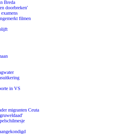
an Breda
pen doorbreken'
e examens
ongemerkt filmen
ijft
maan
agwater
suitkering
oorte in VS
onder migranten Ceuta
'gruweldaad'
pelschilmesje
g aangekondigd