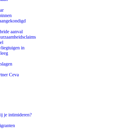
ar
binnen
g aangekondigd
bride aanval
duurzaamheidsclaims
el
iegtuigen in
 leeg
tslagen
rtner Ceva
ij je intimideren?
igranten