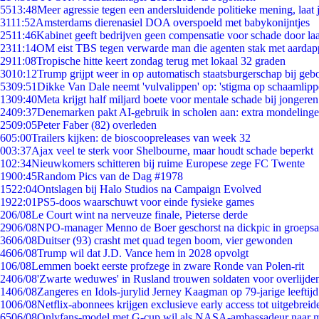
55
13:48
Meer agressie tegen een andersluidende politieke mening, laat j
31
11:52
Amsterdams dierenasiel DOA overspoeld met babykonijntjes
25
11:46
Kabinet geeft bedrijven geen compensatie voor schade door la
23
11:14
OM eist TBS tegen verwarde man die agenten stak met aardap
29
11:08
Tropische hitte keert zondag terug met lokaal 32 graden
30
10:12
Trump grijpt weer in op automatisch staatsburgerschap bij geb
53
09:51
Dikke Van Dale neemt 'vulvalippen' op: 'stigma op schaamlip
13
09:40
Meta krijgt half miljard boete voor mentale schade bij jongeren
24
09:37
Denemarken pakt AI-gebruik in scholen aan: extra mondeling
25
09:05
Peter Faber (82) overleden
6
05:00
Trailers kijken: de bioscoopreleases van week 32
0
03:37
Ajax veel te sterk voor Shelbourne, maar houdt schade beperkt
1
02:34
Nieuwkomers schitteren bij ruime Europese zege FC Twente
19
00:45
Random Pics van de Dag #1978
15
22:04
Ontslagen bij Halo Studios na Campaign Evolved
19
22:01
PS5-doos waarschuwt voor einde fysieke games
2
06/08
Le Court wint na nerveuze finale, Pieterse derde
29
06/08
NPO-manager Menno de Boer geschorst na dickpic in groeps
36
06/08
Duitser (93) crasht met quad tegen boom, vier gewonden
46
06/08
Trump wil dat J.D. Vance hem in 2028 opvolgt
1
06/08
Lemmen boekt eerste profzege in zware Ronde van Polen-rit
24
06/08
'Zwarte weduwes' in Rusland trouwen soldaten voor overlijden
14
06/08
Zangeres en Idols-jurylid Jerney Kaagman op 79-jarige leeftij
10
06/08
Netflix-abonnees krijgen exclusieve early access tot uitgebreid
65
06/08
Onlyfans-model met G-cup wil als NASA-ambassadeur naar 