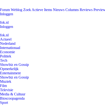
Forum
Weblog
Zoek
Actieve Items
Nieuws
Columns
Reviews
Previe
Inloggen
fok.nl
Inloggen
fok.nl
Actueel
Nederland
Internationaal
Economie
Politiek
Tech
Showbiz en Gossip
Opmerkelijk
Entertainment
Showbiz en Gossip
Muziek
Film
Televisie
Media & Cultuur
Bioscoopagenda
Sport