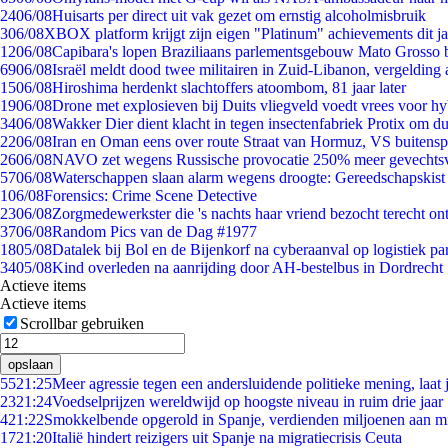
24
06/08
Huisarts per direct uit vak gezet om ernstig alcoholmisbruik
3
06/08
XBOX platform krijgt zijn eigen "Platinum" achievements dit ja
12
06/08
Capibara's lopen Braziliaans parlementsgebouw Mato Grosso 
69
06/08
Israël meldt dood twee militairen in Zuid-Libanon, vergeldin
15
06/08
Hiroshima herdenkt slachtoffers atoombom, 81 jaar later
19
06/08
Drone met explosieven bij Duits vliegveld voedt vrees voor hy
34
06/08
Wakker Dier dient klacht in tegen insectenfabriek Protix om 
22
06/08
Iran en Oman eens over route Straat van Hormuz, VS buitensp
26
06/08
NAVO zet wegens Russische provocatie 250% meer gevechtsvl
57
06/08
Waterschappen slaan alarm wegens droogte: Gereedschapskist
1
06/08
Forensics: Crime Scene Detective
23
06/08
Zorgmedewerkster die 's nachts haar vriend bezocht terecht on
37
06/08
Random Pics van de Dag #1977
18
05/08
Datalek bij Bol en de Bijenkorf na cyberaanval op logistiek pa
34
05/08
Kind overleden na aanrijding door AH-bestelbus in Dordrecht
Actieve items
Actieve items
Scrollbar gebruiken
opslaan
55
21:25
Meer agressie tegen een andersluidende politieke mening, laat j
23
21:24
Voedselprijzen wereldwijd op hoogste niveau in ruim drie jaar
4
21:22
Smokkelbende opgerold in Spanje, verdienden miljoenen aan m
17
21:20
Italië hindert reizigers uit Spanje na migratiecrisis Ceuta