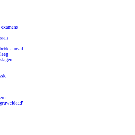
e examens
maan
bride aanval
 leeg
tslagen
ssie
eem
'gruweldaad'