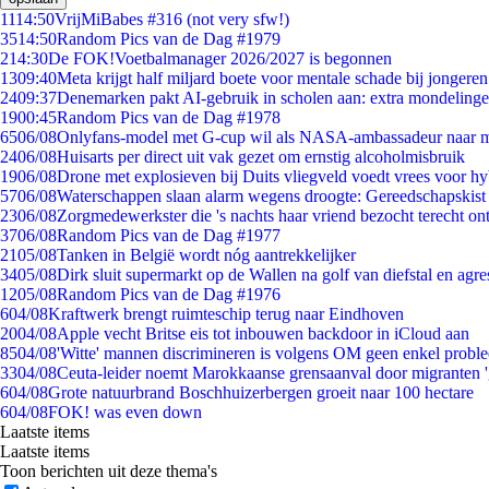
11
14:50
VrijMiBabes #316 (not very sfw!)
35
14:50
Random Pics van de Dag #1979
2
14:30
De FOK!Voetbalmanager 2026/2027 is begonnen
13
09:40
Meta krijgt half miljard boete voor mentale schade bij jongeren
24
09:37
Denemarken pakt AI-gebruik in scholen aan: extra mondeling
19
00:45
Random Pics van de Dag #1978
65
06/08
Onlyfans-model met G-cup wil als NASA-ambassadeur naar 
24
06/08
Huisarts per direct uit vak gezet om ernstig alcoholmisbruik
19
06/08
Drone met explosieven bij Duits vliegveld voedt vrees voor hy
57
06/08
Waterschappen slaan alarm wegens droogte: Gereedschapskist
23
06/08
Zorgmedewerkster die 's nachts haar vriend bezocht terecht on
37
06/08
Random Pics van de Dag #1977
21
05/08
Tanken in België wordt nóg aantrekkelijker
34
05/08
Dirk sluit supermarkt op de Wallen na golf van diefstal en agre
12
05/08
Random Pics van de Dag #1976
6
04/08
Kraftwerk brengt ruimteschip terug naar Eindhoven
20
04/08
Apple vecht Britse eis tot inbouwen backdoor in iCloud aan
85
04/08
'Witte' mannen discrimineren is volgens OM geen enkel probl
33
04/08
Ceuta-leider noemt Marokkaanse grensaanval door migranten 
6
04/08
Grote natuurbrand Boschhuizerbergen groeit naar 100 hectare
6
04/08
FOK! was even down
Laatste items
Laatste items
Toon berichten uit deze thema's