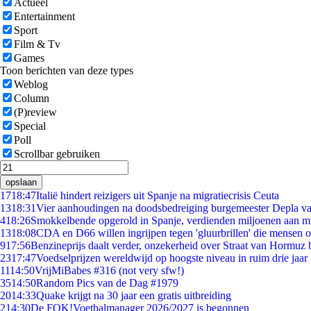
Actueel
Entertainment
Sport
Film & Tv
Games
Toon berichten van deze types
Weblog
Column
(P)review
Special
Poll
Scrollbar gebruiken
opslaan
17
18:47
Italië hindert reizigers uit Spanje na migratiecrisis Ceuta
13
18:31
Vier aanhoudingen na doodsbedreiging burgemeester Depla v
4
18:26
Smokkelbende opgerold in Spanje, verdienden miljoenen aan m
13
18:08
CDA en D66 willen ingrijpen tegen 'gluurbrillen' die mensen 
9
17:56
Benzineprijs daalt verder, onzekerheid over Straat van Hormuz bl
23
17:47
Voedselprijzen wereldwijd op hoogste niveau in ruim drie jaar
11
14:50
VrijMiBabes #316 (not very sfw!)
35
14:50
Random Pics van de Dag #1979
20
14:33
Quake krijgt na 30 jaar een gratis uitbreiding
2
14:30
De FOK!Voetbalmanager 2026/2027 is begonnen