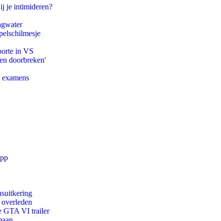
ij je intimideren?
agwater
pelschilmesje
oorte in VS
pen doorbreken'
e examens
app
suitkering
d overleden
e GTA VI trailer
maan