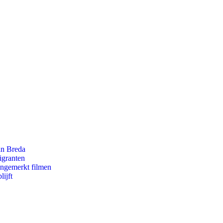
an Breda
igranten
ongemerkt filmen
ijft