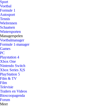
Sport
Voetbal
Formule 1
Autosport
Tennis
Wielrennen
Schaatsen
Wintersporten
Managerspelen
Voetbalmanager
Formule 1-manager
Games
PC
Playstation 4
Xbox One
Nintendo Switch
Xbox Series X|S
PlayStation 5
Film & TV
Film
Televisie
Trailers en Videos
Bioscoopagenda
Forum
Meer