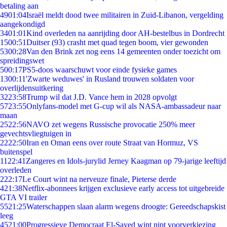
betaling aan
49
01:04
Israël meldt dood twee militairen in Zuid-Libanon, vergelding
aangekondigd
34
01:01
Kind overleden na aanrijding door AH-bestelbus in Dordrecht
15
00:51
Duitser (93) crasht met quad tegen boom, vier gewonden
53
00:28
Van den Brink zet nog eens 14 gemeenten onder toezicht om
spreidingswet
5
00:17
PS5-doos waarschuwt voor einde fysieke games
13
00:11
'Zwarte weduwes' in Rusland trouwen soldaten voor
overlijdensuitkering
32
23:58
Trump wil dat J.D. Vance hem in 2028 opvolgt
57
23:55
Onlyfans-model met G-cup wil als NASA-ambassadeur naar
maan
25
22:56
NAVO zet wegens Russische provocatie 250% meer
gevechtsvliegtuigen in
22
22:50
Iran en Oman eens over route Straat van Hormuz, VS
buitenspel
11
22:41
Zangeres en Idols-jurylid Jerney Kaagman op 79-jarige leeftijd
overleden
2
22:17
Le Court wint na nerveuze finale, Pieterse derde
4
21:38
Netflix-abonnees krijgen exclusieve early access tot uitgebreide
GTA VI trailer
55
21:25
Waterschappen slaan alarm wegens droogte: Gereedschapskist
leeg
45
21:00
Progressieve Democraat El-Sayed wint nipt voorverkiezing