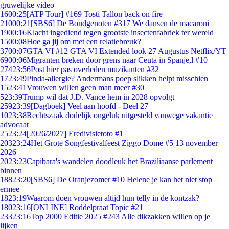
gruwelijke video
16
00:25
[ATP Tour] #169 Tosti Tallon back on fire
210
00:21
[SBS6] De Bondgenoten #317 We dansen de macaroni
19
00:16
Klacht ingediend tegen grootste insectenfabriek ter wereld
15
00:08
Hoe ga jij om met een relatiebreuk?
37
00:07
GTA VI #12 GTA VI Extended look 27 Augustus Netflix/YT
69
00:06
Migranten breken door grens naar Ceuta in Spanje,l #10
274
23:56
Post hier pas overleden muzikanten #32
17
23:49
Pinda-allergie? Andermans poep slikken helpt misschien
15
23:41
Vrouwen willen geen man meer #30
5
23:39
Trump wil dat J.D. Vance hem in 2028 opvolgt
259
23:39
[Dagboek] Veel aan hoofd - Deel 27
10
23:38
Rechtszaak dodelijk ongeluk uitgesteld vanwege vakantie
advocaat
25
23:24
[2026/2027] Eredivisietoto #1
203
23:24
Het Grote Songfestivalfeest Ziggo Dome #5 13 november
2026
20
23:23
Capibara's wandelen doodleuk het Braziliaanse parlement
binnen
188
23:20
[SBS6] De Oranjezomer #10 Helene je kan het niet stop
ermee
18
23:19
Waarom doen vrouwen altijd hun telly in de kontzak?
180
23:16
[ONLINE] Roddelpraat Topic #21
233
23:16
Top 2000 Editie 2025 #243 Alle dikzakken willen op je
lijken