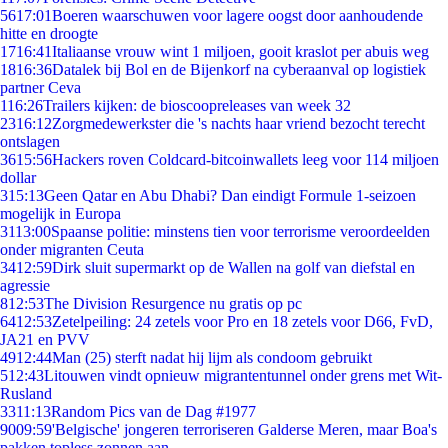
56
17:01
Boeren waarschuwen voor lagere oogst door aanhoudende
hitte en droogte
17
16:41
Italiaanse vrouw wint 1 miljoen, gooit kraslot per abuis weg
18
16:36
Datalek bij Bol en de Bijenkorf na cyberaanval op logistiek
partner Ceva
1
16:26
Trailers kijken: de bioscoopreleases van week 32
23
16:12
Zorgmedewerkster die 's nachts haar vriend bezocht terecht
ontslagen
36
15:56
Hackers roven Coldcard-bitcoinwallets leeg voor 114 miljoen
dollar
3
15:13
Geen Qatar en Abu Dhabi? Dan eindigt Formule 1-seizoen
mogelijk in Europa
31
13:00
Spaanse politie: minstens tien voor terrorisme veroordeelden
onder migranten Ceuta
34
12:59
Dirk sluit supermarkt op de Wallen na golf van diefstal en
agressie
8
12:53
The Division Resurgence nu gratis op pc
64
12:53
Zetelpeiling: 24 zetels voor Pro en 18 zetels voor D66, FvD,
JA21 en PVV
49
12:44
Man (25) sterft nadat hij lijm als condoom gebruikt
5
12:43
Litouwen vindt opnieuw migrantentunnel onder grens met Wit-
Rusland
33
11:13
Random Pics van de Dag #1977
90
09:59
'Belgische' jongeren terroriseren Galderse Meren, maar Boa's
pakken topless zonnen aan