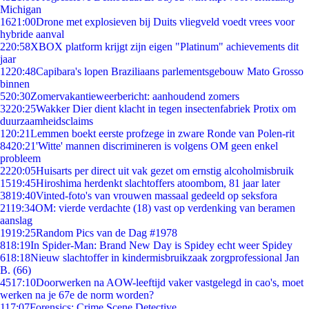
Michigan
16
21:00
Drone met explosieven bij Duits vliegveld voedt vrees voor
hybride aanval
2
20:58
XBOX platform krijgt zijn eigen "Platinum" achievements dit
jaar
12
20:48
Capibara's lopen Braziliaans parlementsgebouw Mato Grosso
binnen
5
20:30
Zomervakantieweerbericht: aanhoudend zomers
32
20:25
Wakker Dier dient klacht in tegen insectenfabriek Protix om
duurzaamheidsclaims
1
20:21
Lemmen boekt eerste profzege in zware Ronde van Polen-rit
84
20:21
'Witte' mannen discrimineren is volgens OM geen enkel
probleem
22
20:05
Huisarts per direct uit vak gezet om ernstig alcoholmisbruik
15
19:45
Hiroshima herdenkt slachtoffers atoombom, 81 jaar later
38
19:40
Vinted-foto's van vrouwen massaal gedeeld op seksfora
21
19:34
OM: vierde verdachte (18) vast op verdenking van beramen
aanslag
19
19:25
Random Pics van de Dag #1978
8
18:19
In Spider-Man: Brand New Day is Spidey echt weer Spidey
6
18:18
Nieuw slachtoffer in kindermisbruikzaak zorgprofessional Jan
B. (66)
45
17:10
Doorwerken na AOW-leeftijd vaker vastgelegd in cao's, moet
werken na je 67e de norm worden?
1
17:07
Forensics: Crime Scene Detective