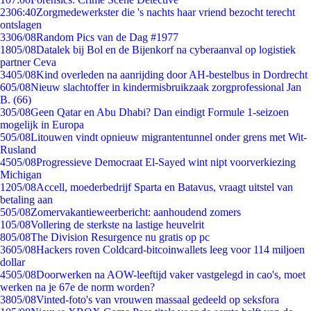
23
06:40
Zorgmedewerkster die 's nachts haar vriend bezocht terecht
ontslagen
33
06/08
Random Pics van de Dag #1977
18
05/08
Datalek bij Bol en de Bijenkorf na cyberaanval op logistiek
partner Ceva
34
05/08
Kind overleden na aanrijding door AH-bestelbus in Dordrecht
6
05/08
Nieuw slachtoffer in kindermisbruikzaak zorgprofessional Jan
B. (66)
3
05/08
Geen Qatar en Abu Dhabi? Dan eindigt Formule 1-seizoen
mogelijk in Europa
5
05/08
Litouwen vindt opnieuw migrantentunnel onder grens met Wit-
Rusland
45
05/08
Progressieve Democraat El-Sayed wint nipt voorverkiezing
Michigan
12
05/08
Accell, moederbedrijf Sparta en Batavus, vraagt uitstel van
betaling aan
5
05/08
Zomervakantieweerbericht: aanhoudend zomers
1
05/08
Vollering de sterkste na lastige heuvelrit
8
05/08
The Division Resurgence nu gratis op pc
36
05/08
Hackers roven Coldcard-bitcoinwallets leeg voor 114 miljoen
dollar
45
05/08
Doorwerken na AOW-leeftijd vaker vastgelegd in cao's, moet
werken na je 67e de norm worden?
38
05/08
Vinted-foto's van vrouwen massaal gedeeld op seksfora