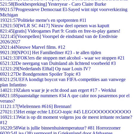
5
21:58
[Boekbespreking] Yesteryear - Caro Claire Burke
99
21:57
Progressieve Democraat El-Sayed wint nipt voorverkiezing
Michigan
193
21:57
Politieke meme's en spotprenten #11
129
21:50
[WLR SC #417] Nieuw deel openen was kaputt
8
21:45
[gratis] Videogames Part 9: Gratis en free-to-play games!
32
21:45
[Voorspellen] Voorspel de eindstand van de Eredivisie
2026/2027
20
21:44
Nieuwe Marvel films. #12
99
21:39
[NPO1] Het Familiediner #23 - te allen tijden
134
21:33
FOK!ers die stoppen met alcohol - waar we stoppen #21
65
21:32
De neergang van Duitsland als lichtend voorbeeld #3
123
21:29
[Nederlands Elftal] Op naar Louis IV?
69
21:27
De Bondgenoten Spoiler Topic #3
83
21:25
UEFA kondigt boycot van FIFA-competities aan vanwege
plan Infantino
140
21:19
Zaken waar je je echt dood aan ergert #17 - Werklui
68
21:18
Spaanstalige nummers #34 A que calor nos pasaremos por el
verano?
111
21:17
[Wielrennen #616] Brennan!
270
21:15
Het enige echte LEGO-topic #45 LEGOOOOOOOOOOO
169
21:13
Wat is op dit moment volgens jou de meest irritante reclame?
#12
162
20:58
Wat is jullie binnenhuistemperatuur? #81 Horrorzomer
60
20:54
Lisa (38) vermoord in Griekenland door Afghaanse