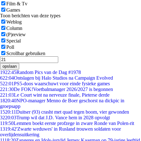
Film & Tv
Games
Toon berichten van deze types
Weblog
Column
(P)review
Special
Poll
Scrollbar gebruiken
opslaan
19
22:45
Random Pics van de Dag #1978
6
22:04
Ontslagen bij Halo Studios na Campaign Evolved
5
22:01
PS5-doos waarschuwt voor einde fysieke games
2
21:30
De FOK!Voetbalmanager 2026/2027 is begonnen
2
21:03
Le Court wint na nerveuze finale, Pieterse derde
18
20:40
NPO-manager Menno de Boer geschorst na dickpic in
groepsapp
15
20:11
Duitser (93) crasht met quad tegen boom, vier gewonden
32
20:03
Trump wil dat J.D. Vance hem in 2028 opvolgt
1
19:50
Lemmen boekt eerste profzege in zware Ronde van Polen-rit
13
19:42
'Zwarte weduwes' in Rusland trouwen soldaten voor
overlijdensuitkering
11
18:20
Zangeres en Idols-jurylid Jerney Kaagman op 79-jarige leeftijd