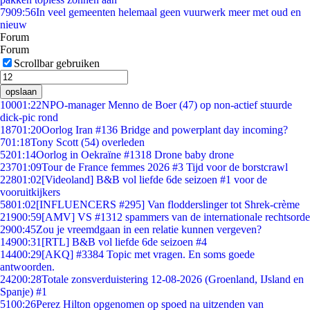
79
09:56
In veel gemeenten helemaal geen vuurwerk meer met oud en
nieuw
Forum
Forum
Scrollbar gebruiken
opslaan
100
01:22
NPO-manager Menno de Boer (47) op non-actief stuurde
dick-pic rond
187
01:20
Oorlog Iran #136 Bridge and powerplant day incoming?
7
01:18
Tony Scott (54) overleden
52
01:14
Oorlog in Oekraïne #1318 Drone baby drone
237
01:09
Tour de France femmes 2026 #3 Tijd voor de borstcrawl
228
01:02
[Videoland] B&B vol liefde 6de seizoen #1 voor de
vooruitkijkers
58
01:02
[INFLUENCERS #295] Van flodderslinger tot Shrek-crème
219
00:59
[AMV] VS #1312 spammers van de internationale rechtsorde
29
00:45
Zou je vreemdgaan in een relatie kunnen vergeven?
149
00:31
[RTL] B&B vol liefde 6de seizoen #4
144
00:29
[AKQ] #3384 Topic met vragen. En soms goede
antwoorden.
242
00:28
Totale zonsverduistering 12-08-2026 (Groenland, IJsland en
Spanje) #1
51
00:26
Perez Hilton opgenomen op spoed na uitzenden van