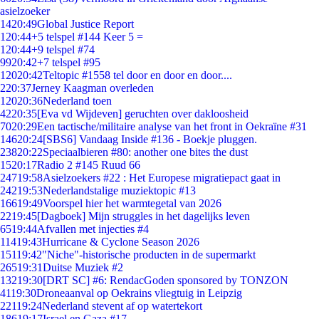
asielzoeker
14
20:49
Global Justice Report
1
20:44
+5 telspel #144 Keer 5 =
1
20:44
+9 telspel #74
99
20:42
+7 telspel #95
120
20:42
Teltopic #1558 tel door en door en door....
2
20:37
Jerney Kaagman overleden
120
20:36
Nederland toen
42
20:35
[Eva vd Wijdeven] geruchten over dakloosheid
70
20:29
Een tactische/militaire analyse van het front in Oekraïne #31
146
20:24
[SBS6] Vandaag Inside #136 - Boekje pluggen.
238
20:22
Speciaalbieren #80: another one bites the dust
15
20:17
Radio 2 #145 Ruud 66
247
19:58
Asielzoekers #22 : Het Europese migratiepact gaat in
242
19:53
Nederlandstalige muziektopic #13
166
19:49
Voorspel hier het warmtegetal van 2026
22
19:45
[Dagboek] Mijn struggles in het dagelijks leven
65
19:44
Afvallen met injecties #4
114
19:43
Hurricane & Cyclone Season 2026
151
19:42
"Niche"-historische producten in de supermarkt
265
19:31
Duitse Muziek #2
132
19:30
[DRT SC] #6: RendacGoden sponsored by TONZON
41
19:30
Droneaanval op Oekrains vliegtuig in Leipzig
221
19:24
Nederland stevent af op watertekort
186
19:17
Israel en Gaza #17