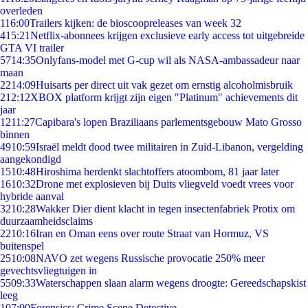
overleden
1
16:00
Trailers kijken: de bioscoopreleases van week 32
4
15:21
Netflix-abonnees krijgen exclusieve early access tot uitgebreide
GTA VI trailer
57
14:35
Onlyfans-model met G-cup wil als NASA-ambassadeur naar
maan
22
14:09
Huisarts per direct uit vak gezet om ernstig alcoholmisbruik
2
12:12
XBOX platform krijgt zijn eigen "Platinum" achievements dit
jaar
12
11:27
Capibara's lopen Braziliaans parlementsgebouw Mato Grosso
binnen
49
10:59
Israël meldt dood twee militairen in Zuid-Libanon, vergelding
aangekondigd
15
10:48
Hiroshima herdenkt slachtoffers atoombom, 81 jaar later
16
10:32
Drone met explosieven bij Duits vliegveld voedt vrees voor
hybride aanval
32
10:28
Wakker Dier dient klacht in tegen insectenfabriek Protix om
duurzaamheidsclaims
22
10:16
Iran en Oman eens over route Straat van Hormuz, VS
buitenspel
25
10:08
NAVO zet wegens Russische provocatie 250% meer
gevechtsvliegtuigen in
55
09:33
Waterschappen slaan alarm wegens droogte: Gereedschapskist
leeg
1
07:00
Forensics: Crime Scene Detective