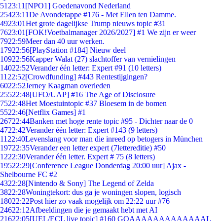
51
23:11
[NPO1] Goedenavond Nederland
254
23:11
De Avondetappe #176 - Met Ellen ten Damme.
49
23:01
Het grote dagelijkse Trump nieuws topic #31
76
23:01
[FOK!Voetbalmanager 2026/2027] #1 We zijn er weer
79
22:59
Meer dan 40 uur werken.
179
22:56
[PlayStation #184] Nieuw deel
109
22:56
Kapper Walat (27) slachtoffer van vernielingen
140
22:52
Verander één letter: Expert #91 (10 letters)
11
22:52
[Crowdfunding] #443 Rentestijgingen?
60
22:52
Jerney Kaagman overleden
255
22:48
[UFO/UAP] #16 The Age of Disclosure
75
22:48
Het Moestuintopic #37 Bloesem in de bomen
55
22:46
[Netflix Games] #1
267
22:44
Banken met hoge rente topic #95 - Dichter naar de 0
47
22:42
Verander één letter: Expert #143 (9 letters)
11
22:40
Levenslang voor man die inreed op betogers in München
197
22:35
Verander een letter expert (7lettereditie) #50
12
22:30
Verander één letter. Expert # 75 (8 letters)
195
22:29
[Conference League Donderdag 20:00 uur] Ajax -
Shelbourne FC #2
43
22:28
[Nintendo & Sony] The Legend of Zelda
38
22:28
Woningtekort: dus ga je woningen slopen, logisch
180
22:22
Post hier zo vaak mogelijk om 22:22 uur #76
246
22:12
Afbeeldingen die je gemaakt hebt met AI
216
22:05
[UEL/ECL live topic] #160 GOAAAAAAAAAAAAAL