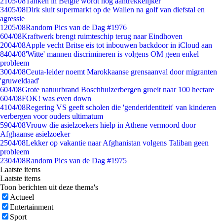
21
05/08
Tanken in België wordt nóg aantrekkelijker
34
05/08
Dirk sluit supermarkt op de Wallen na golf van diefstal en
agressie
12
05/08
Random Pics van de Dag #1976
6
04/08
Kraftwerk brengt ruimteschip terug naar Eindhoven
20
04/08
Apple vecht Britse eis tot inbouwen backdoor in iCloud aan
84
04/08
'Witte' mannen discrimineren is volgens OM geen enkel
probleem
30
04/08
Ceuta-leider noemt Marokkaanse grensaanval door migranten
'gruweldaad'
6
04/08
Grote natuurbrand Boschhuizerbergen groeit naar 100 hectare
6
04/08
FOK! was even down
41
04/08
Regering VS geeft scholen die 'genderidentiteit' van kinderen
verbergen voor ouders ultimatum
59
04/08
Vrouw die asielzoekers hielp in Athene vermoord door
Afghaanse asielzoeker
25
04/08
Lekker op vakantie naar Afghanistan volgens Taliban geen
probleem
23
04/08
Random Pics van de Dag #1975
Laatste items
Laatste items
Toon berichten uit deze thema's
Actueel
Entertainment
Sport