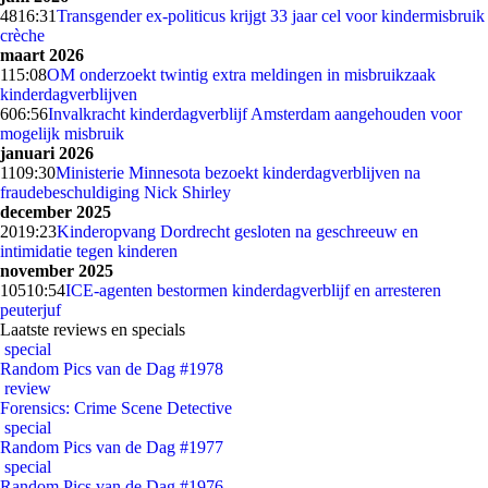
48
16:31
Transgender ex-politicus krijgt 33 jaar cel voor kindermisbruik
crèche
maart 2026
1
15:08
OM onderzoekt twintig extra meldingen in misbruikzaak
kinderdagverblijven
6
06:56
Invalkracht kinderdagverblijf Amsterdam aangehouden voor
mogelijk misbruik
januari 2026
11
09:30
Ministerie Minnesota bezoekt kinderdagverblijven na
fraudebeschuldiging Nick Shirley
december 2025
20
19:23
Kinderopvang Dordrecht gesloten na geschreeuw en
intimidatie tegen kinderen
november 2025
105
10:54
ICE-agenten bestormen kinderdagverblijf en arresteren
peuterjuf
Laatste reviews en specials
special
Random Pics van de Dag #1978
review
Forensics: Crime Scene Detective
special
Random Pics van de Dag #1977
special
Random Pics van de Dag #1976