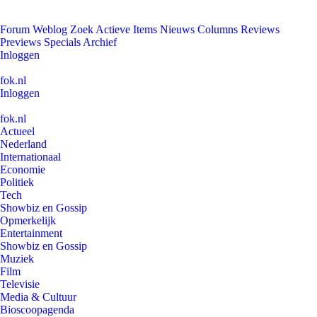
Forum
Weblog
Zoek
Actieve Items
Nieuws
Columns
Reviews
Previews
Specials
Archief
Inloggen
fok.nl
Inloggen
fok.nl
Actueel
Nederland
Internationaal
Economie
Politiek
Tech
Showbiz en Gossip
Opmerkelijk
Entertainment
Showbiz en Gossip
Muziek
Film
Televisie
Media & Cultuur
Bioscoopagenda