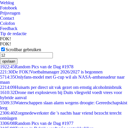
Weblog
Fotoboek
Prijsvragen
Contact
Colofon
Feedback
Tip de redactie
FOK!
FOK!
Scrollbar gebruiken
opslaan
19
22:45
Random Pics van de Dag #1978
2
21:30
De FOK!Voetbalmanager 2026/2027 is begonnen
57
14:35
Onlyfans-model met G-cup wil als NASA-ambassadeur naar
maan
22
14:09
Huisarts per direct uit vak gezet om ernstig alcoholmisbruik
16
10:32
Drone met explosieven bij Duits vliegveld voedt vrees voor
hybride aanval
55
09:33
Waterschappen slaan alarm wegens droogte: Gereedschapskist
leeg
23
06:40
Zorgmedewerkster die 's nachts haar vriend bezocht terecht
ontslagen
33
06/08
Random Pics van de Dag #1977