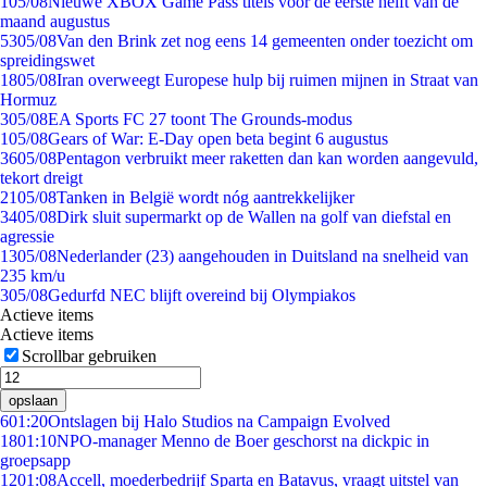
1
05/08
Nieuwe XBOX Game Pass titels voor de eerste helft van de
maand augustus
53
05/08
Van den Brink zet nog eens 14 gemeenten onder toezicht om
spreidingswet
18
05/08
Iran overweegt Europese hulp bij ruimen mijnen in Straat van
Hormuz
3
05/08
EA Sports FC 27 toont The Grounds-modus
1
05/08
Gears of War: E-Day open beta begint 6 augustus
36
05/08
Pentagon verbruikt meer raketten dan kan worden aangevuld,
tekort dreigt
21
05/08
Tanken in België wordt nóg aantrekkelijker
34
05/08
Dirk sluit supermarkt op de Wallen na golf van diefstal en
agressie
13
05/08
Nederlander (23) aangehouden in Duitsland na snelheid van
235 km/u
3
05/08
Gedurfd NEC blijft overeind bij Olympiakos
Actieve items
Actieve items
Scrollbar gebruiken
opslaan
6
01:20
Ontslagen bij Halo Studios na Campaign Evolved
18
01:10
NPO-manager Menno de Boer geschorst na dickpic in
groepsapp
12
01:08
Accell, moederbedrijf Sparta en Batavus, vraagt uitstel van