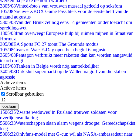
werken na je 67e de norm worden?
38
05/08
Vinted-foto's van vrouwen massaal gedeeld op seksfora
1
05/08
Nieuwe XBOX Game Pass titels voor de eerste helft van de
maand augustus
53
05/08
Van den Brink zet nog eens 14 gemeenten onder toezicht om
spreidingswet
18
05/08
Iran overweegt Europese hulp bij ruimen mijnen in Straat van
Hormuz
3
05/08
EA Sports FC 27 toont The Grounds-modus
1
05/08
Gears of War: E-Day open beta begint 6 augustus
36
05/08
Pentagon verbruikt meer raketten dan kan worden aangevuld,
tekort dreigt
21
05/08
Tanken in België wordt nóg aantrekkelijker
34
05/08
Dirk sluit supermarkt op de Wallen na golf van diefstal en
agressie
Actieve items
Actieve items
Scrollbar gebruiken
opslaan
15
06:35
'Zwarte weduwes' in Rusland trouwen soldaten voor
overlijdensuitkering
56
06:33
Waterschappen slaan alarm wegens droogte: Gereedschapskist
leeg
58
06:32
Onlyfans-model met G-cup wil als NASA-ambassadeur naar