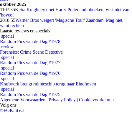
oktober 2025
11
07:35
Keira Knightley doet Harry Potter audioboeken, wist niet van
'boycot'
20
18:55
Warner Bros weigert 'Magische Tour' Zaandam: Mag niet,
want rechten
Laatste reviews en specials
special
Random Pics van de Dag #1978
review
Forensics: Crime Scene Detective
special
Random Pics van de Dag #1977
special
Random Pics van de Dag #1976
special
Kraftwerk brengt ruimteschip terug naar Eindhoven
special
Random Pics van de Dag #1975
Algemene Voorwaarden
|
Privacy Policy
|
Cookievoorkeuren
Volg ons
©FOK.nl e.a.