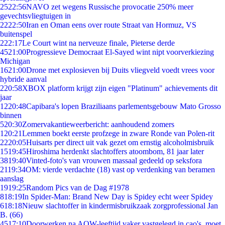
25
22:56
NAVO zet wegens Russische provocatie 250% meer
gevechtsvliegtuigen in
22
22:50
Iran en Oman eens over route Straat van Hormuz, VS
buitenspel
2
22:17
Le Court wint na nerveuze finale, Pieterse derde
45
21:00
Progressieve Democraat El-Sayed wint nipt voorverkiezing
Michigan
16
21:00
Drone met explosieven bij Duits vliegveld voedt vrees voor
hybride aanval
2
20:58
XBOX platform krijgt zijn eigen "Platinum" achievements dit
jaar
12
20:48
Capibara's lopen Braziliaans parlementsgebouw Mato Grosso
binnen
5
20:30
Zomervakantieweerbericht: aanhoudend zomers
1
20:21
Lemmen boekt eerste profzege in zware Ronde van Polen-rit
22
20:05
Huisarts per direct uit vak gezet om ernstig alcoholmisbruik
15
19:45
Hiroshima herdenkt slachtoffers atoombom, 81 jaar later
38
19:40
Vinted-foto's van vrouwen massaal gedeeld op seksfora
21
19:34
OM: vierde verdachte (18) vast op verdenking van beramen
aanslag
19
19:25
Random Pics van de Dag #1978
8
18:19
In Spider-Man: Brand New Day is Spidey echt weer Spidey
6
18:18
Nieuw slachtoffer in kindermisbruikzaak zorgprofessional Jan
B. (66)
45
17:10
Doorwerken na AOW-leeftijd vaker vastgelegd in cao's, moet