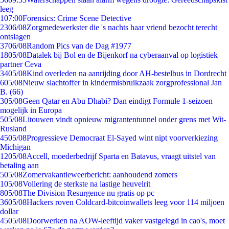
leeg
1
07:00
Forensics: Crime Scene Detective
23
06/08
Zorgmedewerkster die 's nachts haar vriend bezocht terecht
ontslagen
37
06/08
Random Pics van de Dag #1977
18
05/08
Datalek bij Bol en de Bijenkorf na cyberaanval op logistiek
partner Ceva
34
05/08
Kind overleden na aanrijding door AH-bestelbus in Dordrecht
6
05/08
Nieuw slachtoffer in kindermisbruikzaak zorgprofessional Jan
B. (66)
3
05/08
Geen Qatar en Abu Dhabi? Dan eindigt Formule 1-seizoen
mogelijk in Europa
5
05/08
Litouwen vindt opnieuw migrantentunnel onder grens met Wit-
Rusland
45
05/08
Progressieve Democraat El-Sayed wint nipt voorverkiezing
Michigan
12
05/08
Accell, moederbedrijf Sparta en Batavus, vraagt uitstel van
betaling aan
5
05/08
Zomervakantieweerbericht: aanhoudend zomers
1
05/08
Vollering de sterkste na lastige heuvelrit
8
05/08
The Division Resurgence nu gratis op pc
36
05/08
Hackers roven Coldcard-bitcoinwallets leeg voor 114 miljoen
dollar
45
05/08
Doorwerken na AOW-leeftijd vaker vastgelegd in cao's, moet