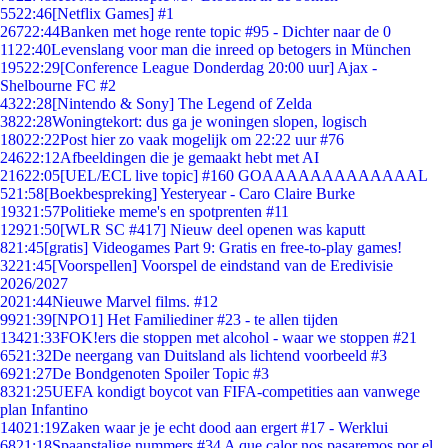
55
22:46
[Netflix Games] #1
267
22:44
Banken met hoge rente topic #95 - Dichter naar de 0
11
22:40
Levenslang voor man die inreed op betogers in München
195
22:29
[Conference League Donderdag 20:00 uur] Ajax -
Shelbourne FC #2
43
22:28
[Nintendo & Sony] The Legend of Zelda
38
22:28
Woningtekort: dus ga je woningen slopen, logisch
180
22:22
Post hier zo vaak mogelijk om 22:22 uur #76
246
22:12
Afbeeldingen die je gemaakt hebt met AI
216
22:05
[UEL/ECL live topic] #160 GOAAAAAAAAAAAAAL
5
21:58
[Boekbespreking] Yesteryear - Caro Claire Burke
193
21:57
Politieke meme's en spotprenten #11
129
21:50
[WLR SC #417] Nieuw deel openen was kaputt
8
21:45
[gratis] Videogames Part 9: Gratis en free-to-play games!
32
21:45
[Voorspellen] Voorspel de eindstand van de Eredivisie
2026/2027
20
21:44
Nieuwe Marvel films. #12
99
21:39
[NPO1] Het Familiediner #23 - te allen tijden
134
21:33
FOK!ers die stoppen met alcohol - waar we stoppen #21
65
21:32
De neergang van Duitsland als lichtend voorbeeld #3
69
21:27
De Bondgenoten Spoiler Topic #3
83
21:25
UEFA kondigt boycot van FIFA-competities aan vanwege
plan Infantino
140
21:19
Zaken waar je je echt dood aan ergert #17 - Werklui
68
21:18
Spaanstalige nummers #34 A que calor nos pasaremos por el