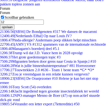
pakken topless zonnen aan
Forum
Forum
Scrollbar gebruiken
opslaan
213
06:56
[SBS6] De Bondgenoten #317 We dansen de macaroni
124
06:49
[Nederlands Elftal] Op naar Louis IV?
18
06:47
Pinda-allergie? Andermans poep slikken helpt misschien
227
06:45
[AMV] VS #1312 spammers van de internationale rechtsorde
18
06:40
Managarm's boerderij deel #5.1
12
06:38
Trump wil dat J.D. Vance hem in 2028 opvolgt
96
06:37
Het grote goedemorgen topic #3
75
06:29
Migranten breken door grens naar Ceuta in Spanje,l #10
164
06:28
Wat is jullie binnenhuistemperatuur? #81 Horrorzomer
177
06:27
Touwtrekken 2.0 #636 - Team 1 beste team *G* *O*
32
06:27
Zou je vreemdgaan in een relatie kunnen vergeven?
189
06:23
[SBS6] De Oranjezomer #10 Helene je kan het niet stop
ermee
10
06:16
Tony Scott (54) overleden
22
06:14
Klacht ingediend tegen grootste insectenfabriek ter wereld
104
06:12
NPO-manager Menno de Boer (47) op non-actief stuurde
dick-pic rond
198
05:54
Verander een letter expert (7lettereditie) #50