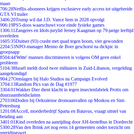
maan
7
06:28
Netflix-abonnees krijgen exclusieve early access tot uitgebreide
GTA VI trailer
34
06:20
Trump wil dat J.D. Vance hem in 2028 opvolgt
9
06:19
PS5-doos waarschuwt voor einde fysieke games
13
06:11
Zangeres en Idols-jurylid Jerney Kaagman op 79-jarige leeftijd
overleden
16
05:35
Duitser (93) crasht met quad tegen boom, vier gewonden
22
04:53
NPO-manager Menno de Boer geschorst na dickpic in
groepsapp
85
04:44
'Witte' mannen discrimineren is volgens OM geen enkel
probleem
51
04:38
Israël meldt dood twee militairen in Zuid-Libanon, vergelding
aangekondigd
9
04:27
Ontslagen bij Halo Studios na Campaign Evolved
37
04:13
Random Pics van de Dag #1977
33
04:01
Wakker Dier dient klacht in tegen insectenfabriek Protix om
duurzaamheidsclaims
27
03:06
Doden bij Oekraïense droneaanvallen op Moskou en Sint-
Petersburg
12
01:08
Accell, moederbedrijf Sparta en Batavus, vraagt uitstel van
betaling aan
34
01:01
Kind overleden na aanrijding door AH-bestelbus in Dordrecht
53
00:28
Van den Brink zet nog eens 14 gemeenten onder toezicht om
spreidingswet