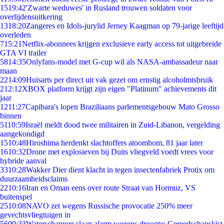
15
19:42
'Zwarte weduwes' in Rusland trouwen soldaten voor
overlijdensuitkering
13
18:20
Zangeres en Idols-jurylid Jerney Kaagman op 79-jarige leeftijd
overleden
7
15:21
Netflix-abonnees krijgen exclusieve early access tot uitgebreide
GTA VI trailer
58
14:35
Onlyfans-model met G-cup wil als NASA-ambassadeur naar
maan
22
14:09
Huisarts per direct uit vak gezet om ernstig alcoholmisbruik
2
12:12
XBOX platform krijgt zijn eigen "Platinum" achievements dit
jaar
12
11:27
Capibara's lopen Braziliaans parlementsgebouw Mato Grosso
binnen
51
10:59
Israël meldt dood twee militairen in Zuid-Libanon, vergelding
aangekondigd
15
10:48
Hiroshima herdenkt slachtoffers atoombom, 81 jaar later
16
10:32
Drone met explosieven bij Duits vliegveld voedt vrees voor
hybride aanval
33
10:28
Wakker Dier dient klacht in tegen insectenfabriek Protix om
duurzaamheidsclaims
22
10:16
Iran en Oman eens over route Straat van Hormuz, VS
buitenspel
25
10:08
NAVO zet wegens Russische provocatie 250% meer
gevechtsvliegtuigen in
56
09:33
Waterschappen slaan alarm wegens droogte: Gereedschapskist