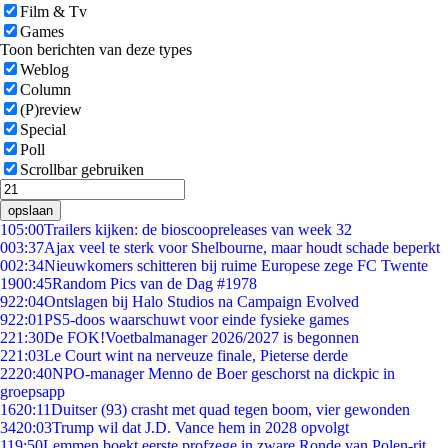
Film & Tv
Games
Toon berichten van deze types
Weblog
Column
(P)review
Special
Poll
Scrollbar gebruiken
opslaan
1
05:00
Trailers kijken: de bioscoopreleases van week 32
0
03:37
Ajax veel te sterk voor Shelbourne, maar houdt schade beperkt
0
02:34
Nieuwkomers schitteren bij ruime Europese zege FC Twente
19
00:45
Random Pics van de Dag #1978
9
22:04
Ontslagen bij Halo Studios na Campaign Evolved
9
22:01
PS5-doos waarschuwt voor einde fysieke games
2
21:30
De FOK!Voetbalmanager 2026/2027 is begonnen
2
21:03
Le Court wint na nerveuze finale, Pieterse derde
22
20:40
NPO-manager Menno de Boer geschorst na dickpic in
groepsapp
16
20:11
Duitser (93) crasht met quad tegen boom, vier gewonden
34
20:03
Trump wil dat J.D. Vance hem in 2028 opvolgt
1
19:50
Lemmen boekt eerste profzege in zware Ronde van Polen-rit