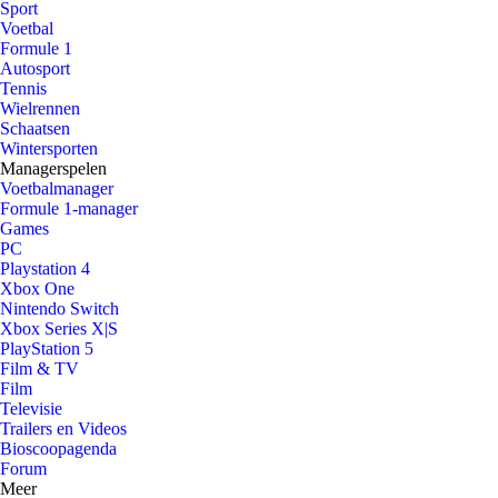
Sport
Voetbal
Formule 1
Autosport
Tennis
Wielrennen
Schaatsen
Wintersporten
Managerspelen
Voetbalmanager
Formule 1-manager
Games
PC
Playstation 4
Xbox One
Nintendo Switch
Xbox Series X|S
PlayStation 5
Film & TV
Film
Televisie
Trailers en Videos
Bioscoopagenda
Forum
Meer