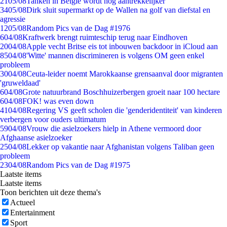
21
05/08
Tanken in België wordt nóg aantrekkelijker
34
05/08
Dirk sluit supermarkt op de Wallen na golf van diefstal en
agressie
12
05/08
Random Pics van de Dag #1976
6
04/08
Kraftwerk brengt ruimteschip terug naar Eindhoven
20
04/08
Apple vecht Britse eis tot inbouwen backdoor in iCloud aan
85
04/08
'Witte' mannen discrimineren is volgens OM geen enkel
probleem
30
04/08
Ceuta-leider noemt Marokkaanse grensaanval door migranten
'gruweldaad'
6
04/08
Grote natuurbrand Boschhuizerbergen groeit naar 100 hectare
6
04/08
FOK! was even down
41
04/08
Regering VS geeft scholen die 'genderidentiteit' van kinderen
verbergen voor ouders ultimatum
59
04/08
Vrouw die asielzoekers hielp in Athene vermoord door
Afghaanse asielzoeker
25
04/08
Lekker op vakantie naar Afghanistan volgens Taliban geen
probleem
23
04/08
Random Pics van de Dag #1975
Laatste items
Laatste items
Toon berichten uit deze thema's
Actueel
Entertainment
Sport