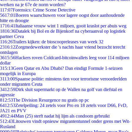
werken na je 67e de norm worden?
1
17:07
Forensics: Crime Scene Detective
56
17:01
Boeren waarschuwen voor lagere oogst door aanhoudende
hitte en droogte
17
16:41
Italiaanse vrouw wint 1 miljoen, gooit kraslot per abuis weg
18
16:36
Datalek bij Bol en de Bijenkorf na cyberaanval op logistiek
partner Ceva
1
16:26
Trailers kijken: de bioscoopreleases van week 32
23
16:12
Zorgmedewerkster die 's nachts haar vriend bezocht terecht
ontslagen
36
15:56
Hackers roven Coldcard-bitcoinwallets leeg voor 114 miljoen
dollar
3
15:13
Geen Qatar en Abu Dhabi? Dan eindigt Formule 1-seizoen
mogelijk in Europa
31
13:00
Spaanse politie: minstens tien voor terrorisme veroordeelden
onder migranten Ceuta
34
12:59
Dirk sluit supermarkt op de Wallen na golf van diefstal en
agressie
8
12:53
The Division Resurgence nu gratis op pc
64
12:53
Zetelpeiling: 24 zetels voor Pro en 18 zetels voor D66, FvD,
JA21 en PVV
49
12:44
Man (25) sterft nadat hij lijm als condoom gebruikt
5
12:43
Litouwen vindt opnieuw migrantentunnel onder grens met Wit-
Rusland
90
09:59
'Belgische' jongeren terroriseren Galderse Meren, maar Boa's