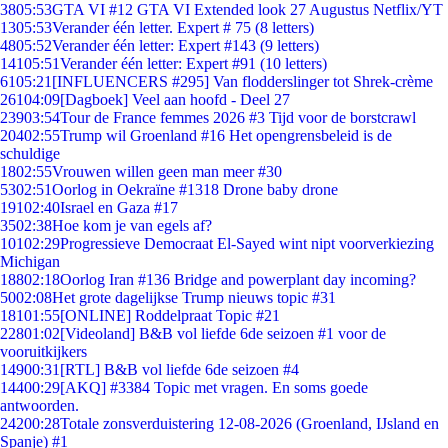
38
05:53
GTA VI #12 GTA VI Extended look 27 Augustus Netflix/YT
13
05:53
Verander één letter. Expert # 75 (8 letters)
48
05:52
Verander één letter: Expert #143 (9 letters)
141
05:51
Verander één letter: Expert #91 (10 letters)
61
05:21
[INFLUENCERS #295] Van flodderslinger tot Shrek-crème
261
04:09
[Dagboek] Veel aan hoofd - Deel 27
239
03:54
Tour de France femmes 2026 #3 Tijd voor de borstcrawl
204
02:55
Trump wil Groenland #16 Het opengrensbeleid is de
schuldige
18
02:55
Vrouwen willen geen man meer #30
53
02:51
Oorlog in Oekraïne #1318 Drone baby drone
191
02:40
Israel en Gaza #17
35
02:38
Hoe kom je van egels af?
101
02:29
Progressieve Democraat El-Sayed wint nipt voorverkiezing
Michigan
188
02:18
Oorlog Iran #136 Bridge and powerplant day incoming?
50
02:08
Het grote dagelijkse Trump nieuws topic #31
181
01:55
[ONLINE] Roddelpraat Topic #21
228
01:02
[Videoland] B&B vol liefde 6de seizoen #1 voor de
vooruitkijkers
149
00:31
[RTL] B&B vol liefde 6de seizoen #4
144
00:29
[AKQ] #3384 Topic met vragen. En soms goede
antwoorden.
242
00:28
Totale zonsverduistering 12-08-2026 (Groenland, IJsland en
Spanje) #1