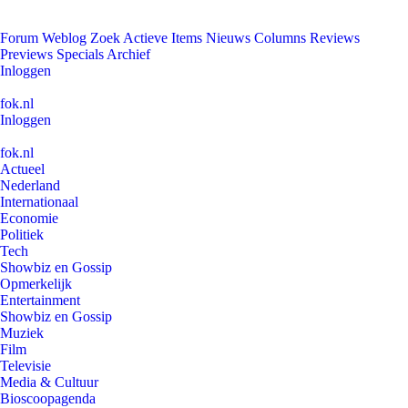
Forum
Weblog
Zoek
Actieve Items
Nieuws
Columns
Reviews
Previews
Specials
Archief
Inloggen
fok.nl
Inloggen
fok.nl
Actueel
Nederland
Internationaal
Economie
Politiek
Tech
Showbiz en Gossip
Opmerkelijk
Entertainment
Showbiz en Gossip
Muziek
Film
Televisie
Media & Cultuur
Bioscoopagenda