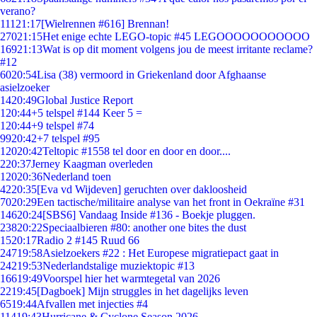
verano?
111
21:17
[Wielrennen #616] Brennan!
270
21:15
Het enige echte LEGO-topic #45 LEGOOOOOOOOOOO
169
21:13
Wat is op dit moment volgens jou de meest irritante reclame?
#12
60
20:54
Lisa (38) vermoord in Griekenland door Afghaanse
asielzoeker
14
20:49
Global Justice Report
1
20:44
+5 telspel #144 Keer 5 =
1
20:44
+9 telspel #74
99
20:42
+7 telspel #95
120
20:42
Teltopic #1558 tel door en door en door....
2
20:37
Jerney Kaagman overleden
120
20:36
Nederland toen
42
20:35
[Eva vd Wijdeven] geruchten over dakloosheid
70
20:29
Een tactische/militaire analyse van het front in Oekraïne #31
146
20:24
[SBS6] Vandaag Inside #136 - Boekje pluggen.
238
20:22
Speciaalbieren #80: another one bites the dust
15
20:17
Radio 2 #145 Ruud 66
247
19:58
Asielzoekers #22 : Het Europese migratiepact gaat in
242
19:53
Nederlandstalige muziektopic #13
166
19:49
Voorspel hier het warmtegetal van 2026
22
19:45
[Dagboek] Mijn struggles in het dagelijks leven
65
19:44
Afvallen met injecties #4
114
19:43
Hurricane & Cyclone Season 2026