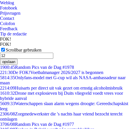
Weblog
Fotoboek
Prijsvragen
Contact
Colofon
Feedback
Tip de redactie
FOK!
FOK!
Scrollbar gebruiken
opslaan
19
00:45
Random Pics van de Dag #1978
2
21:30
De FOK!Voetbalmanager 2026/2027 is begonnen
58
14:35
Onlyfans-model met G-cup wil als NASA-ambassadeur naar
maan
22
14:09
Huisarts per direct uit vak gezet om ernstig alcoholmisbruik
16
10:32
Drone met explosieven bij Duits vliegveld voedt vrees voor
hybride aanval
56
09:33
Waterschappen slaan alarm wegens droogte: Gereedschapskist
leeg
23
06/08
Zorgmedewerkster die 's nachts haar vriend bezocht terecht
ontslagen
37
06/08
Random Pics van de Dag #1977