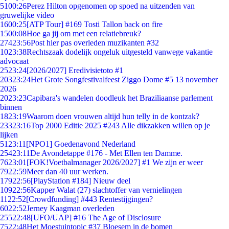
51
00:26
Perez Hilton opgenomen op spoed na uitzenden van
gruwelijke video
16
00:25
[ATP Tour] #169 Tosti Tallon back on fire
15
00:08
Hoe ga jij om met een relatiebreuk?
274
23:56
Post hier pas overleden muzikanten #32
10
23:38
Rechtszaak dodelijk ongeluk uitgesteld vanwege vakantie
advocaat
25
23:24
[2026/2027] Eredivisietoto #1
203
23:24
Het Grote Songfestivalfeest Ziggo Dome #5 13 november
2026
20
23:23
Capibara's wandelen doodleuk het Braziliaanse parlement
binnen
18
23:19
Waarom doen vrouwen altijd hun telly in de kontzak?
233
23:16
Top 2000 Editie 2025 #243 Alle dikzakken willen op je
lijken
51
23:11
[NPO1] Goedenavond Nederland
254
23:11
De Avondetappe #176 - Met Ellen ten Damme.
76
23:01
[FOK!Voetbalmanager 2026/2027] #1 We zijn er weer
79
22:59
Meer dan 40 uur werken.
179
22:56
[PlayStation #184] Nieuw deel
109
22:56
Kapper Walat (27) slachtoffer van vernielingen
11
22:52
[Crowdfunding] #443 Rentestijgingen?
60
22:52
Jerney Kaagman overleden
255
22:48
[UFO/UAP] #16 The Age of Disclosure
75
22:48
Het Moestuintopic #37 Bloesem in de bomen