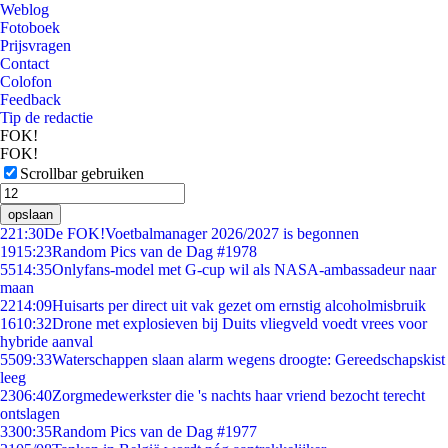
Weblog
Fotoboek
Prijsvragen
Contact
Colofon
Feedback
Tip de redactie
FOK!
FOK!
Scrollbar gebruiken
opslaan
2
21:30
De FOK!Voetbalmanager 2026/2027 is begonnen
19
15:23
Random Pics van de Dag #1978
55
14:35
Onlyfans-model met G-cup wil als NASA-ambassadeur naar
maan
22
14:09
Huisarts per direct uit vak gezet om ernstig alcoholmisbruik
16
10:32
Drone met explosieven bij Duits vliegveld voedt vrees voor
hybride aanval
55
09:33
Waterschappen slaan alarm wegens droogte: Gereedschapskist
leeg
23
06:40
Zorgmedewerkster die 's nachts haar vriend bezocht terecht
ontslagen
33
00:35
Random Pics van de Dag #1977