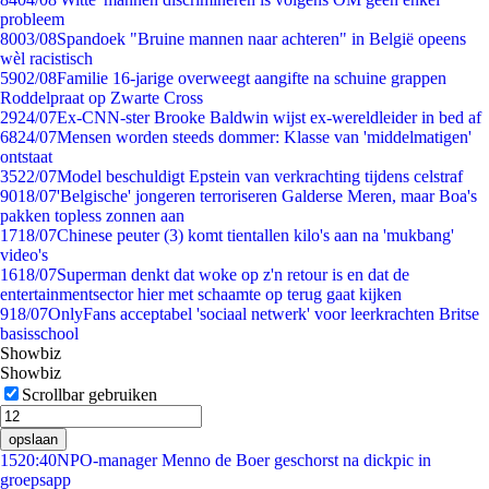
probleem
80
03/08
Spandoek "Bruine mannen naar achteren" in België opeens
wèl racistisch
59
02/08
Familie 16-jarige overweegt aangifte na schuine grappen
Roddelpraat op Zwarte Cross
29
24/07
Ex-CNN-ster Brooke Baldwin wijst ex-wereldleider in bed af
68
24/07
Mensen worden steeds dommer: Klasse van 'middelmatigen'
ontstaat
35
22/07
Model beschuldigt Epstein van verkrachting tijdens celstraf
90
18/07
'Belgische' jongeren terroriseren Galderse Meren, maar Boa's
pakken topless zonnen aan
17
18/07
Chinese peuter (3) komt tientallen kilo's aan na 'mukbang'
video's
16
18/07
Superman denkt dat woke op z'n retour is en dat de
entertainmentsector hier met schaamte op terug gaat kijken
9
18/07
OnlyFans acceptabel 'sociaal netwerk' voor leerkrachten Britse
basisschool
Showbiz
Showbiz
Scrollbar gebruiken
opslaan
15
20:40
NPO-manager Menno de Boer geschorst na dickpic in
groepsapp