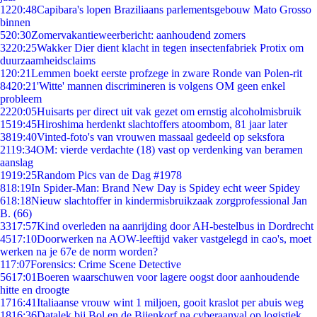
12
20:48
Capibara's lopen Braziliaans parlementsgebouw Mato Grosso
binnen
5
20:30
Zomervakantieweerbericht: aanhoudend zomers
32
20:25
Wakker Dier dient klacht in tegen insectenfabriek Protix om
duurzaamheidsclaims
1
20:21
Lemmen boekt eerste profzege in zware Ronde van Polen-rit
84
20:21
'Witte' mannen discrimineren is volgens OM geen enkel
probleem
22
20:05
Huisarts per direct uit vak gezet om ernstig alcoholmisbruik
15
19:45
Hiroshima herdenkt slachtoffers atoombom, 81 jaar later
38
19:40
Vinted-foto's van vrouwen massaal gedeeld op seksfora
21
19:34
OM: vierde verdachte (18) vast op verdenking van beramen
aanslag
19
19:25
Random Pics van de Dag #1978
8
18:19
In Spider-Man: Brand New Day is Spidey echt weer Spidey
6
18:18
Nieuw slachtoffer in kindermisbruikzaak zorgprofessional Jan
B. (66)
33
17:57
Kind overleden na aanrijding door AH-bestelbus in Dordrecht
45
17:10
Doorwerken na AOW-leeftijd vaker vastgelegd in cao's, moet
werken na je 67e de norm worden?
1
17:07
Forensics: Crime Scene Detective
56
17:01
Boeren waarschuwen voor lagere oogst door aanhoudende
hitte en droogte
17
16:41
Italiaanse vrouw wint 1 miljoen, gooit kraslot per abuis weg
18
16:36
Datalek bij Bol en de Bijenkorf na cyberaanval op logistiek