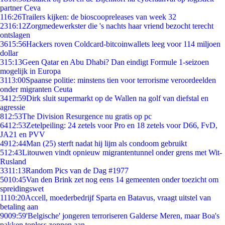
partner Ceva
1
16:26
Trailers kijken: de bioscoopreleases van week 32
23
16:12
Zorgmedewerkster die 's nachts haar vriend bezocht terecht
ontslagen
36
15:56
Hackers roven Coldcard-bitcoinwallets leeg voor 114 miljoen
dollar
3
15:13
Geen Qatar en Abu Dhabi? Dan eindigt Formule 1-seizoen
mogelijk in Europa
31
13:00
Spaanse politie: minstens tien voor terrorisme veroordeelden
onder migranten Ceuta
34
12:59
Dirk sluit supermarkt op de Wallen na golf van diefstal en
agressie
8
12:53
The Division Resurgence nu gratis op pc
64
12:53
Zetelpeiling: 24 zetels voor Pro en 18 zetels voor D66, FvD,
JA21 en PVV
49
12:44
Man (25) sterft nadat hij lijm als condoom gebruikt
5
12:43
Litouwen vindt opnieuw migrantentunnel onder grens met Wit-
Rusland
33
11:13
Random Pics van de Dag #1977
50
10:45
Van den Brink zet nog eens 14 gemeenten onder toezicht om
spreidingswet
11
10:20
Accell, moederbedrijf Sparta en Batavus, vraagt uitstel van
betaling aan
90
09:59
'Belgische' jongeren terroriseren Galderse Meren, maar Boa's
pakken topless zonnen aan