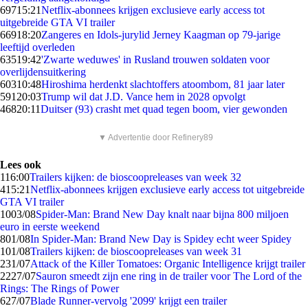
697
15:21
Netflix-abonnees krijgen exclusieve early access tot
uitgebreide GTA VI trailer
669
18:20
Zangeres en Idols-jurylid Jerney Kaagman op 79-jarige
leeftijd overleden
635
19:42
'Zwarte weduwes' in Rusland trouwen soldaten voor
overlijdensuitkering
603
10:48
Hiroshima herdenkt slachtoffers atoombom, 81 jaar later
591
20:03
Trump wil dat J.D. Vance hem in 2028 opvolgt
468
20:11
Duitser (93) crasht met quad tegen boom, vier gewonden
▼ Advertentie door Refinery89
Lees ook
1
16:00
Trailers kijken: de bioscoopreleases van week 32
4
15:21
Netflix-abonnees krijgen exclusieve early access tot uitgebreide
GTA VI trailer
10
03/08
Spider-Man: Brand New Day knalt naar bijna 800 miljoen
euro in eerste weekend
8
01/08
In Spider-Man: Brand New Day is Spidey echt weer Spidey
1
01/08
Trailers kijken: de bioscoopreleases van week 31
2
31/07
Attack of the Killer Tomatoes: Organic Intelligence krijgt trailer
22
27/07
Sauron smeedt zijn ene ring in de trailer voor The Lord of the
Rings: The Rings of Power
6
27/07
Blade Runner-vervolg '2099' krijgt een trailer