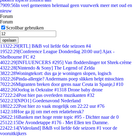
79
09:56
In veel gemeenten helemaal geen vuurwerk meer met oud en
nieuw
Forum
Forum
Scrollbar gebruiken
opslaan
133
22:29
[RTL] B&B vol liefde 6de seizoen #4
195
22:29
[Conference League Donderdag 20:00 uur] Ajax -
Shelbourne FC #2
40
22:29
[INFLUENCERS #295] Van flodderslinger tot Shrek-crème
43
22:28
[Nintendo & Sony] The Legend of Zelda
38
22:28
Woningtekort: dus ga je woningen slopen, logisch
10
22:26
Pinda-allergie? Andermans poep slikken helpt misschien
70
22:26
Migranten breken door grens naar Ceuta in Spanje,l #10
48
22:26
Oorlog in Oekraïne #1318 Drone baby drone
272
22:24
Post hier pas overleden muzikanten #32
50
22:23
[NPO1] Goedenavond Nederland
180
22:22
Post hier zo vaak mogelijk om 22:22 uur #76
14
22:18
Hoe ga jij om met een relatiebreuk?
266
22:16
Banken met hoge rente topic #95 - Dichter naar de 0
251
22:15
De Avondetappe #176 - Met Ellen ten Damme.
224
22:14
[Videoland] B&B vol liefde 6de seizoen #1 voor de
vooruitkijkers