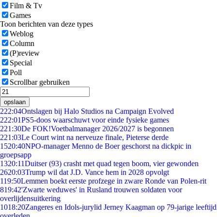
Film & Tv
Games
Toon berichten van deze types
Weblog
Column
(P)review
Special
Poll
Scrollbar gebruiken
opslaan
2
22:04
Ontslagen bij Halo Studios na Campaign Evolved
2
22:01
PS5-doos waarschuwt voor einde fysieke games
2
21:30
De FOK!Voetbalmanager 2026/2027 is begonnen
2
21:03
Le Court wint na nerveuze finale, Pieterse derde
15
20:40
NPO-manager Menno de Boer geschorst na dickpic in
groepsapp
13
20:11
Duitser (93) crasht met quad tegen boom, vier gewonden
26
20:03
Trump wil dat J.D. Vance hem in 2028 opvolgt
1
19:50
Lemmen boekt eerste profzege in zware Ronde van Polen-rit
8
19:42
'Zwarte weduwes' in Rusland trouwen soldaten voor
overlijdensuitkering
10
18:20
Zangeres en Idols-jurylid Jerney Kaagman op 79-jarige leeftijd
overleden