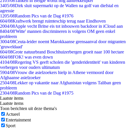
21
05/08
Tanken in België wordt nóg aantrekkelijker
34
05/08
Dirk sluit supermarkt op de Wallen na golf van diefstal en
agressie
12
05/08
Random Pics van de Dag #1976
6
04/08
Kraftwerk brengt ruimteschip terug naar Eindhoven
20
04/08
Apple vecht Britse eis tot inbouwen backdoor in iCloud aan
84
04/08
'Witte' mannen discrimineren is volgens OM geen enkel
probleem
30
04/08
Ceuta-leider noemt Marokkaanse grensaanval door migranten
'gruweldaad'
6
04/08
Grote natuurbrand Boschhuizerbergen groeit naar 100 hectare
6
04/08
FOK! was even down
41
04/08
Regering VS geeft scholen die 'genderidentiteit' van kinderen
verbergen voor ouders ultimatum
59
04/08
Vrouw die asielzoekers hielp in Athene vermoord door
Afghaanse asielzoeker
25
04/08
Lekker op vakantie naar Afghanistan volgens Taliban geen
probleem
23
04/08
Random Pics van de Dag #1975
Laatste items
Laatste items
Toon berichten uit deze thema's
Actueel
Entertainment
Sport