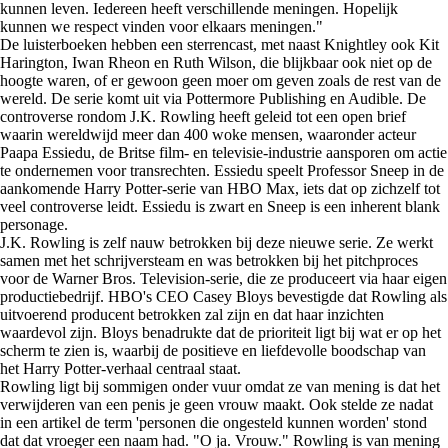
kunnen leven. Iedereen heeft verschillende meningen. Hopelijk
kunnen we respect vinden voor elkaars meningen."
De luisterboeken hebben een sterrencast, met naast Knightley ook Kit
Harington, Iwan Rheon en Ruth Wilson, die blijkbaar ook niet op de
hoogte waren, of er gewoon geen moer om geven zoals de rest van de
wereld. De serie komt uit via Pottermore Publishing en Audible. De
controverse rondom J.K. Rowling heeft geleid tot een open brief
waarin wereldwijd meer dan 400 woke mensen, waaronder acteur
Paapa Essiedu, de Britse film- en televisie-industrie aansporen om actie
te ondernemen voor transrechten. Essiedu speelt Professor Sneep in de
aankomende Harry Potter-serie van HBO Max, iets dat op zichzelf tot
veel controverse leidt. Essiedu is zwart en Sneep is een inherent blank
personage.
J.K. Rowling is zelf nauw betrokken bij deze nieuwe serie. Ze werkt
samen met het schrijversteam en was betrokken bij het pitchproces
voor de Warner Bros. Television-serie, die ze produceert via haar eigen
productiebedrijf. HBO's CEO Casey Bloys bevestigde dat Rowling als
uitvoerend producent betrokken zal zijn en dat haar inzichten
waardevol zijn. Bloys benadrukte dat de prioriteit ligt bij wat er op het
scherm te zien is, waarbij de positieve en liefdevolle boodschap van
het Harry Potter-verhaal centraal staat.
Rowling ligt bij sommigen onder vuur omdat ze van mening is dat het
verwijderen van een penis je geen vrouw maakt. Ook stelde ze nadat
in een artikel de term 'personen die ongesteld kunnen worden' stond
dat dat vroeger een naam had. "O ja. Vrouw." Rowling is van mening