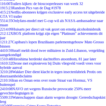
1
16:00
Trailers kijken: de bioscoopreleases van week 32
19
15:23
Random Pics van de Dag #1978
4
15:21
Netflix-abonnees krijgen exclusieve early access tot uitgebreide
GTA VI trailer
55
14:35
Onlyfans-model met G-cup wil als NASA-ambassadeur naar
maan
22
14:09
Huisarts per direct uit vak gezet om ernstig alcoholmisbruik
2
12:12
XBOX platform krijgt zijn eigen "Platinum" achievements dit
jaar
12
11:27
Capibara's lopen Braziliaans parlementsgebouw Mato Grosso
binnen
44
10:59
Israël meldt dood twee militairen in Zuid-Libanon, vergelding
aangekondigd
15
10:48
Hiroshima herdenkt slachtoffers atoombom, 81 jaar later
16
10:32
Drone met explosieven bij Duits vliegveld voedt vrees voor
hybride aanval
32
10:28
Wakker Dier dient klacht in tegen insectenfabriek Protix om
duurzaamheidsclaims
21
10:16
Iran en Oman eens over route Straat van Hormuz, VS
buitenspel
24
10:08
NAVO zet wegens Russische provocatie 250% meer
gevechtsvliegtuigen in
55
09:33
Waterschappen slaan alarm wegens droogte: Gereedschapskist
leeg
1
07:00
Forensics: Crime Scene Detective