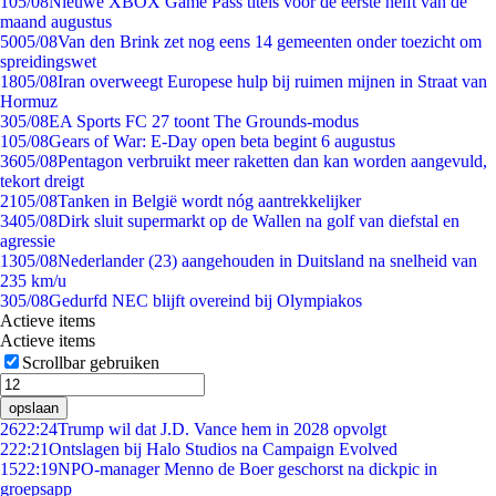
1
05/08
Nieuwe XBOX Game Pass titels voor de eerste helft van de
maand augustus
50
05/08
Van den Brink zet nog eens 14 gemeenten onder toezicht om
spreidingswet
18
05/08
Iran overweegt Europese hulp bij ruimen mijnen in Straat van
Hormuz
3
05/08
EA Sports FC 27 toont The Grounds-modus
1
05/08
Gears of War: E-Day open beta begint 6 augustus
36
05/08
Pentagon verbruikt meer raketten dan kan worden aangevuld,
tekort dreigt
21
05/08
Tanken in België wordt nóg aantrekkelijker
34
05/08
Dirk sluit supermarkt op de Wallen na golf van diefstal en
agressie
13
05/08
Nederlander (23) aangehouden in Duitsland na snelheid van
235 km/u
3
05/08
Gedurfd NEC blijft overeind bij Olympiakos
Actieve items
Actieve items
Scrollbar gebruiken
opslaan
26
22:24
Trump wil dat J.D. Vance hem in 2028 opvolgt
2
22:21
Ontslagen bij Halo Studios na Campaign Evolved
15
22:19
NPO-manager Menno de Boer geschorst na dickpic in
groepsapp