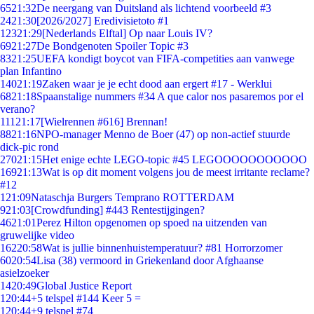
65
21:32
De neergang van Duitsland als lichtend voorbeeld #3
24
21:30
[2026/2027] Eredivisietoto #1
123
21:29
[Nederlands Elftal] Op naar Louis IV?
69
21:27
De Bondgenoten Spoiler Topic #3
83
21:25
UEFA kondigt boycot van FIFA-competities aan vanwege
plan Infantino
140
21:19
Zaken waar je je echt dood aan ergert #17 - Werklui
68
21:18
Spaanstalige nummers #34 A que calor nos pasaremos por el
verano?
111
21:17
[Wielrennen #616] Brennan!
88
21:16
NPO-manager Menno de Boer (47) op non-actief stuurde
dick-pic rond
270
21:15
Het enige echte LEGO-topic #45 LEGOOOOOOOOOOO
169
21:13
Wat is op dit moment volgens jou de meest irritante reclame?
#12
1
21:09
Nataschja Burgers Temprano ROTTERDAM
9
21:03
[Crowdfunding] #443 Rentestijgingen?
46
21:01
Perez Hilton opgenomen op spoed na uitzenden van
gruwelijke video
162
20:58
Wat is jullie binnenhuistemperatuur? #81 Horrorzomer
60
20:54
Lisa (38) vermoord in Griekenland door Afghaanse
asielzoeker
14
20:49
Global Justice Report
1
20:44
+5 telspel #144 Keer 5 =
1
20:44
+9 telspel #74