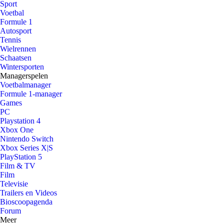
Sport
Voetbal
Formule 1
Autosport
Tennis
Wielrennen
Schaatsen
Wintersporten
Managerspelen
Voetbalmanager
Formule 1-manager
Games
PC
Playstation 4
Xbox One
Nintendo Switch
Xbox Series X|S
PlayStation 5
Film & TV
Film
Televisie
Trailers en Videos
Bioscoopagenda
Forum
Meer