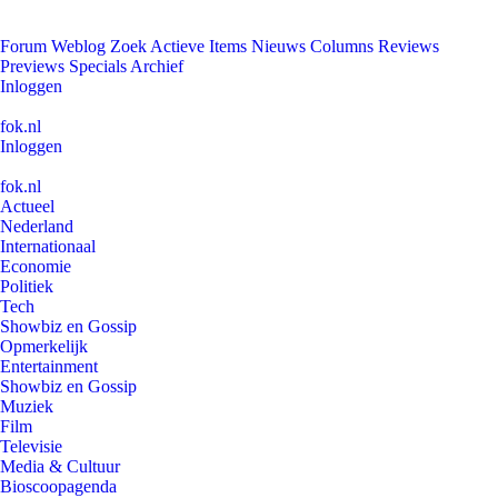
Forum
Weblog
Zoek
Actieve Items
Nieuws
Columns
Reviews
Previews
Specials
Archief
Inloggen
fok.nl
Inloggen
fok.nl
Actueel
Nederland
Internationaal
Economie
Politiek
Tech
Showbiz en Gossip
Opmerkelijk
Entertainment
Showbiz en Gossip
Muziek
Film
Televisie
Media & Cultuur
Bioscoopagenda