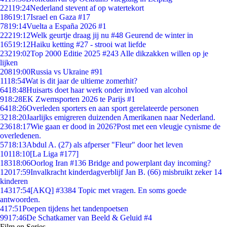
221
19:24
Nederland stevent af op watertekort
186
19:17
Israel en Gaza #17
78
19:14
Vuelta a España 2026 #1
222
19:12
Welk geurtje draag jij nu #48 Geurend de winter in
165
19:12
Haiku ketting #27 - strooi wat liefde
232
19:02
Top 2000 Editie 2025 #243 Alle dikzakken willen op je
lijken
208
19:00
Russia vs Ukraine #91
11
18:54
Wat is dit jaar de ultieme zomerhit?
64
18:48
Huisarts doet haar werk onder invloed van alcohol
9
18:28
EK Zwemsporten 2026 te Parijs #1
64
18:26
Overleden sporters en aan sport gerelateerde personen
32
18:20
Jaarlijks emigreren duizenden Amerikanen naar Nederland.
236
18:17
Wie gaan er dood in 2026?Post met een vleugje cynisme de
overledenen.
57
18:13
Abdul A. (27) als afperser "Fleur" door het leven
101
18:10
[La Liga #177]
183
18:06
Oorlog Iran #136 Bridge and powerplant day incoming?
120
17:59
Invalkracht kinderdagverblijf Jan B. (66) misbruikt zeker 14
kinderen
143
17:54
[AKQ] #3384 Topic met vragen. En soms goede
antwoorden.
4
17:51
Poepen tijdens het tandenpoetsen
99
17:46
De Schatkamer van Beeld & Geluid #4
Film en Series