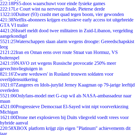
2
22:18
PS5-doos waarschuwt voor einde fysieke games
2
22:17
Le Court wint na nerveuze finale, Pieterse derde
13
22:10
Duitser (93) crasht met quad tegen boom, vier gewonden
4
21:38
Netflix-abonnees krijgen exclusieve early access tot uitgebreide
GTA VI trailer
44
21:26
Israël meldt dood twee militairen in Zuid-Libanon, vergelding
aangekondigd
55
21:25
Waterschappen slaan alarm wegens droogte: Gereedschapskist
leeg
21
21:22
Iran en Oman eens over route Straat van Hormuz, VS
buitenspel
24
21:19
NAVO zet wegens Russische provocatie 250% meer
gevechtsvliegtuigen in
8
21:16
'Zwarte weduwes' in Rusland trouwen soldaten voor
overlijdensuitkering
10
21:07
Zangeres en Idols-jurylid Jerney Kaagman op 79-jarige leeftijd
overleden
55
21:06
Onlyfans-model met G-cup wil als NASA-ambassadeur naar
maan
45
21:00
Progressieve Democraat El-Sayed wint nipt voorverkiezing
Michigan
16
21:00
Drone met explosieven bij Duits vliegveld voedt vrees voor
hybride aanval
2
20:58
XBOX platform krijgt zijn eigen "Platinum" achievements dit
jaar