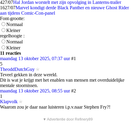
4
27/07
Hal Jordan worstelt met zijn opvolging in Lanterns-trailer
16
27/07
Marvel kondigt derde Black Panther en nieuwe Ghost Rider
aan tijdens Comic-Con-panel
Font-grootte:
Normaal
Kleiner
regelhoogte :
Normaal
Kleiner
11 reacties
maandag 13 oktober 2025, 07:37 uur
#1
5
TheoddDutchGuy
Teveel gekken in deze wereld.
Dit is wat je krijgt met het enablen van mensen met overduidelijke
mentale stoornissen.
maandag 13 oktober 2025, 08:55 uur
#2
1
Klapvolk
Waarom zou je daar naar luisteren i.p.v.naar Stephen Fry?!
▼ Advertentie door Refinery89