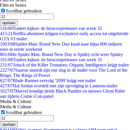
Film en Series
Scrollbar gebruiken
opslaan
1
16:00
Trailers kijken: de bioscoopreleases van week 32
4
15:21
Netflix-abonnees krijgen exclusieve early access tot uitgebreide
GTA VI trailer
10
03/08
Spider-Man: Brand New Day knalt naar bijna 800 miljoen
euro in eerste weekend
8
01/08
In Spider-Man: Brand New Day is Spidey echt weer Spidey
1
01/08
Trailers kijken: de bioscoopreleases van week 31
2
31/07
Attack of the Killer Tomatoes: Organic Intelligence krijgt trailer
22
27/07
Sauron smeedt zijn ene ring in de trailer voor The Lord of the
Rings: The Rings of Power
6
27/07
Blade Runner-vervolg '2099' krijgt een trailer
4
27/07
Hal Jordan worstelt met zijn opvolging in Lanterns-trailer
16
27/07
Marvel kondigt derde Black Panther en nieuwe Ghost Rider
aan tijdens Comic-Con-panel
Media & Cultuur
Media & Cultuur
Scrollbar gebruiken
opslaan
84
04/08
'Witte' mannen discrimineren is volgens OM geen enkel