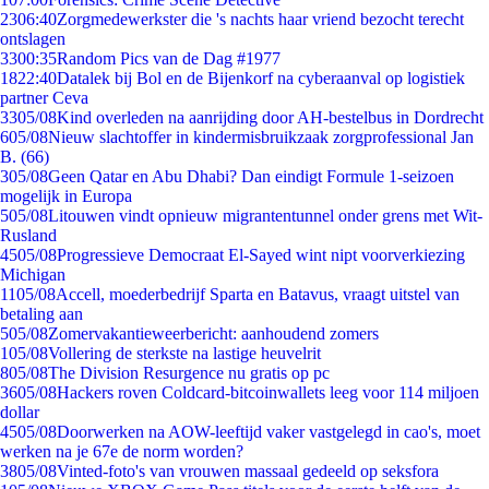
23
06:40
Zorgmedewerkster die 's nachts haar vriend bezocht terecht
ontslagen
33
00:35
Random Pics van de Dag #1977
18
22:40
Datalek bij Bol en de Bijenkorf na cyberaanval op logistiek
partner Ceva
33
05/08
Kind overleden na aanrijding door AH-bestelbus in Dordrecht
6
05/08
Nieuw slachtoffer in kindermisbruikzaak zorgprofessional Jan
B. (66)
3
05/08
Geen Qatar en Abu Dhabi? Dan eindigt Formule 1-seizoen
mogelijk in Europa
5
05/08
Litouwen vindt opnieuw migrantentunnel onder grens met Wit-
Rusland
45
05/08
Progressieve Democraat El-Sayed wint nipt voorverkiezing
Michigan
11
05/08
Accell, moederbedrijf Sparta en Batavus, vraagt uitstel van
betaling aan
5
05/08
Zomervakantieweerbericht: aanhoudend zomers
1
05/08
Vollering de sterkste na lastige heuvelrit
8
05/08
The Division Resurgence nu gratis op pc
36
05/08
Hackers roven Coldcard-bitcoinwallets leeg voor 114 miljoen
dollar
45
05/08
Doorwerken na AOW-leeftijd vaker vastgelegd in cao's, moet
werken na je 67e de norm worden?
38
05/08
Vinted-foto's van vrouwen massaal gedeeld op seksfora