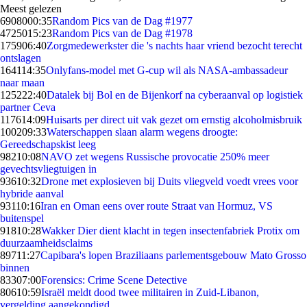
Meest gelezen
69080
00:35
Random Pics van de Dag #1977
47250
15:23
Random Pics van de Dag #1978
1759
06:40
Zorgmedewerkster die 's nachts haar vriend bezocht terecht
ontslagen
1641
14:35
Onlyfans-model met G-cup wil als NASA-ambassadeur
naar maan
1252
22:40
Datalek bij Bol en de Bijenkorf na cyberaanval op logistiek
partner Ceva
1176
14:09
Huisarts per direct uit vak gezet om ernstig alcoholmisbruik
1002
09:33
Waterschappen slaan alarm wegens droogte:
Gereedschapskist leeg
982
10:08
NAVO zet wegens Russische provocatie 250% meer
gevechtsvliegtuigen in
936
10:32
Drone met explosieven bij Duits vliegveld voedt vrees voor
hybride aanval
931
10:16
Iran en Oman eens over route Straat van Hormuz, VS
buitenspel
918
10:28
Wakker Dier dient klacht in tegen insectenfabriek Protix om
duurzaamheidsclaims
897
11:27
Capibara's lopen Braziliaans parlementsgebouw Mato Grosso
binnen
833
07:00
Forensics: Crime Scene Detective
806
10:59
Israël meldt dood twee militairen in Zuid-Libanon,
vergelding aangekondigd