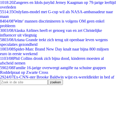
10
18:20
Zangeres en Idols-jurylid Jerney Kaagman op 79-jarige leeftijd
overleden
55
14:35
Onlyfans-model met G-cup wil als NASA-ambassadeur naar
maan
84
04/08
'Witte' mannen discrimineren is volgens OM geen enkel
probleem
30
03/08
Alaska Airlines heeft er genoeg van en zet Christelijke
influencer uit vliegtuig
58
03/08
Ariana Grande trekt zich terug uit openbaar leven wegens
speculaties gezondheid
10
03/08
Spider-Man: Brand New Day knalt naar bijna 800 miljoen
euro in eerste weekend
11
03/08
Phil Collins dronk zich bijna dood, kinderen moesten al
afscheid nemen
59
02/08
Familie 16-jarige overweegt aangifte na schuine grappen
Roddelpraat op Zwarte Cross
29
24/07
Ex-CNN-ster Brooke Baldwin wijst ex-wereldleider in bed af