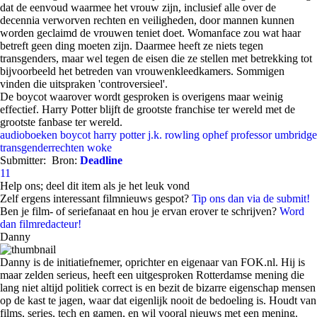
dat de eenvoud waarmee het vrouw zijn, inclusief alle over de
decennia verworven rechten en veiligheden, door mannen kunnen
worden geclaimd de vrouwen teniet doet. Womanface zou wat haar
betreft geen ding moeten zijn. Daarmee heeft ze niets tegen
transgenders, maar wel tegen de eisen die ze stellen met betrekking tot
bijvoorbeeld het betreden van vrouwenkleedkamers. Sommigen
vinden die uitspraken 'controversieel'.
De boycot waarover wordt gesproken is overigens maar weinig
effectief. Harry Potter blijft de grootste franchise ter wereld met de
grootste fanbase ter wereld.
audioboeken
boycot
harry potter
j.k. rowling
ophef
professor umbridge
transgenderrechten
woke
Submitter:
Bron:
Deadline
11
Help ons; deel dit item als je het leuk vond
Zelf ergens interessant filmnieuws gespot?
Tip ons dan via de submit!
Ben je film- of seriefanaat en hou je ervan erover te schrijven?
Word
dan filmredacteur!
Danny
Danny is de initiatiefnemer, oprichter en eigenaar van FOK.nl. Hij is
maar zelden serieus, heeft een uitgesproken Rotterdamse mening die
lang niet altijd politiek correct is en bezit de bizarre eigenschap mensen
op de kast te jagen, waar dat eigenlijk nooit de bedoeling is. Houdt van
films, series, tech en gamen, en wil vooral nieuws met een mening.