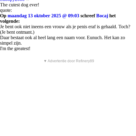
The cutest dog ever!
quote:
Op
maandag 13 oktober 2025 @ 09:03
schreef
Bocaj
het
volgende:
Je bent ook niet ineens een vrouw als je penis eraf is gehaald. Toch?
(Je bent ontmant.)
Daar bestaat ook al heel lang een naam voor. Eunuch. Het kan zo
simpel zijn.
I'm the greatest!
▼ Advertentie door Refinery89