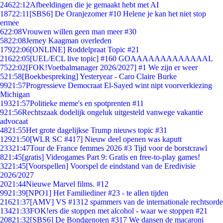
246
22:12
Afbeeldingen die je gemaakt hebt met AI
187
22:11
[SBS6] De Oranjezomer #10 Helene je kan het niet stop
ermee
6
22:08
Vrouwen willen geen man meer #30
58
22:08
Jerney Kaagman overleden
179
22:06
[ONLINE] Roddelpraat Topic #21
216
22:05
[UEL/ECL live topic] #160 GOAAAAAAAAAAAAAL
75
22:02
[FOK!Voetbalmanager 2026/2027] #1 We zijn er weer
5
21:58
[Boekbespreking] Yesteryear - Caro Claire Burke
99
21:57
Progressieve Democraat El-Sayed wint nipt voorverkiezing
Michigan
193
21:57
Politieke meme's en spotprenten #11
9
21:56
Rechtszaak dodelijk ongeluk uitgesteld vanwege vakantie
advocaat
48
21:55
Het grote dagelijkse Trump nieuws topic #31
129
21:50
[WLR SC #417] Nieuw deel openen was kaputt
233
21:47
Tour de France femmes 2026 #3 Tijd voor de borstcrawl
8
21:45
[gratis] Videogames Part 9: Gratis en free-to-play games!
32
21:45
[Voorspellen] Voorspel de eindstand van de Eredivisie
2026/2027
20
21:44
Nieuwe Marvel films. #12
99
21:39
[NPO1] Het Familiediner #23 - te allen tijden
216
21:37
[AMV] VS #1312 spammers van de internationale rechtsorde
134
21:33
FOK!ers die stoppen met alcohol - waar we stoppen #21
208
21:32
[SBS6] De Bondgenoten #317 We dansen de macaroni