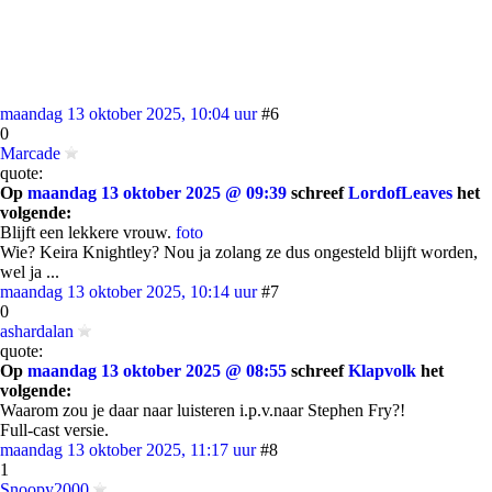
maandag 13 oktober 2025, 10:04 uur
#6
0
Marcade
quote:
Op
maandag 13 oktober 2025 @ 09:39
schreef
LordofLeaves
het
volgende:
Blijft een lekkere vrouw.
foto
Wie? Keira Knightley? Nou ja zolang ze dus ongesteld blijft worden,
wel ja ...
maandag 13 oktober 2025, 10:14 uur
#7
0
ashardalan
quote:
Op
maandag 13 oktober 2025 @ 08:55
schreef
Klapvolk
het
volgende:
Waarom zou je daar naar luisteren i.p.v.naar Stephen Fry?!
Full-cast versie.
maandag 13 oktober 2025, 11:17 uur
#8
1
Snoopy2000