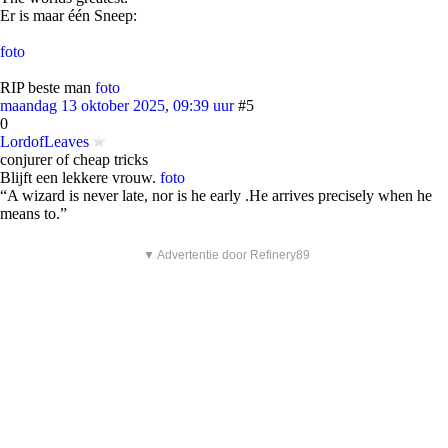
Er is maar één Sneep:
foto
RIP beste man
foto
maandag 13 oktober 2025, 09:39 uur
#5
0
LordofLeaves
conjurer of cheap tricks
Blijft een lekkere vrouw.
foto
“A wizard is never late, nor is he early .He arrives precisely when he
means to.”
▼ Advertentie door Refinery89