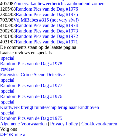
4
05/08
Zomervakantieweerbericht: aanhoudend zomers
12
05/08
Random Pics van de Dag #1976
23
04/08
Random Pics van de Dag #1975
7
03/08
VrijMiBabes #315 (not very sfw!)
41
03/08
Random Pics van de Dag #1974
30
02/08
Random Pics van de Dag #1973
44
01/08
Random Pics van de Dag #1972
49
31/07
Random Pics van de Dag #1971
De comments staan op de laatste pagina
Laatste reviews en specials
special
Random Pics van de Dag #1978
review
Forensics: Crime Scene Detective
special
Random Pics van de Dag #1977
special
Random Pics van de Dag #1976
special
Kraftwerk brengt ruimteschip terug naar Eindhoven
special
Random Pics van de Dag #1975
Algemene Voorwaarden
|
Privacy Policy
|
Cookievoorkeuren
Volg ons
©FOK.nl e.a.