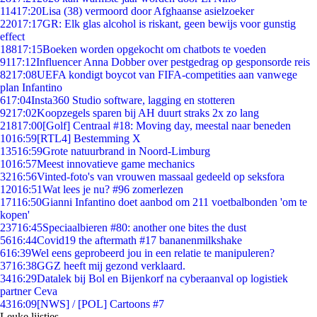
114
17:20
Lisa (38) vermoord door Afghaanse asielzoeker
220
17:17
GR: Elk glas alcohol is riskant, geen bewijs voor gunstig
effect
188
17:15
Boeken worden opgekocht om chatbots te voeden
91
17:12
Influencer Anna Dobber over pestgedrag op gesponsorde reis
82
17:08
UEFA kondigt boycot van FIFA-competities aan vanwege
plan Infantino
6
17:04
Insta360 Studio software, lagging en stotteren
92
17:02
Koopzegels sparen bij AH duurt straks 2x zo lang
218
17:00
[Golf] Centraal #18: Moving day, meestal naar beneden
10
16:59
[RTL4] Bestemming X
135
16:59
Grote natuurbrand in Noord-Limburg
10
16:57
Meest innovatieve game mechanics
32
16:56
Vinted-foto's van vrouwen massaal gedeeld op seksfora
120
16:51
Wat lees je nu? #96 zomerlezen
171
16:50
Gianni Infantino doet aanbod om 211 voetbalbonden 'om te
kopen'
237
16:45
Speciaalbieren #80: another one bites the dust
56
16:44
Covid19 the aftermath #17 bananenmilkshake
6
16:39
Wel eens geprobeerd jou in een relatie te manipuleren?
37
16:38
GGZ heeft mij gezond verklaard.
34
16:29
Datalek bij Bol en Bijenkorf na cyberaanval op logistiek
partner Ceva
43
16:09
[NWS] / [POL] Cartoons #7
Leuke lijstjes