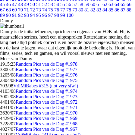
45
46
47
48
49
50
51
52
53
54
55
56
57
58
59
60
61
62
63
64
65
66
67
68
69
70
71
72
73
74
75
76
77
78
79
80
81
82
83
84
85
86
87
88
89
90
91
92
93
94
95
96
97
98
99
100
Danny
Danny is de initiatiefnemer, oprichter en eigenaar van FOK.nl. Hij is
maar zelden serieus, heeft een uitgesproken Rotterdamse mening die
lang niet altijd politiek correct is en bezit de bizarre eigenschap mensen
op de kast te jagen, waar dat eigenlijk nooit de bedoeling is. Houdt van
films, series, tech en gamen, en wil vooral nieuws met een mening.
Meer van Danny
19
15:23
Random Pics van de Dag #1978
33
00:35
Random Pics van de Dag #1977
12
05/08
Random Pics van de Dag #1976
23
04/08
Random Pics van de Dag #1975
7
03/08
VrijMiBabes #315 (not very sfw!)
41
03/08
Random Pics van de Dag #1974
30
02/08
Random Pics van de Dag #1973
44
01/08
Random Pics van de Dag #1972
49
31/07
Random Pics van de Dag #1971
36
30/07
Random Pics van de Dag #1970
44
29/07
Random Pics van de Dag #1969
32
28/07
Random Pics van de Dag #1968
40
27/07
Random Pics van de Dag #1967
14
27/07
VrijMiBabes #314 (not very sfw!)