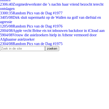
23
06:40
Zorgmedewerkster die 's nachts haar vriend bezocht terecht
ontslagen
33
00:35
Random Pics van de Dag #1977
34
05/08
Dirk sluit supermarkt op de Wallen na golf van diefstal en
agressie
12
05/08
Random Pics van de Dag #1976
20
04/08
Apple vecht Britse eis tot inbouwen backdoor in iCloud aan
59
04/08
Vrouw die asielzoekers hielp in Athene vermoord door
Afghaanse asielzoeker
23
04/08
Random Pics van de Dag #1975