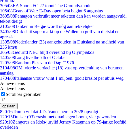
Hormuz
3
05/08
EA Sports FC 27 toont The Grounds-modus
1
05/08
Gears of War: E-Day open beta begint 6 augustus
36
05/08
Pentagon verbruikt meer raketten dan kan worden aangevuld,
tekort dreigt
21
05/08
Tanken in België wordt nóg aantrekkelijker
34
05/08
Dirk sluit supermarkt op de Wallen na golf van diefstal en
agressie
13
05/08
Nederlander (23) aangehouden in Duitsland na snelheid van
235 km/u
3
05/08
Gedurfd NEC blijft overeind bij Olympiakos
14
05/08
Long live the 7th of October
12
05/08
Random Pics van de Dag #1976
21
04/08
OM: vierde verdachte (18) vast op verdenking van beramen
aanslag
17
04/08
Italiaanse vrouw wint 1 miljoen, gooit kraslot per abuis weg
Actieve items
Actieve items
Scrollbar gebruiken
opslaan
8
20:16
Trump wil dat J.D. Vance hem in 2028 opvolgt
1
20:15
Duitser (93) crasht met quad tegen boom, vier gewonden
9
20:10
Zangeres en Idols-jurylid Jerney Kaagman op 79-jarige leeftijd
overleden