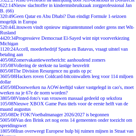
6
22:14
Nieuw slachtoffer in kindermisbruikzaak zorgprofessional Jan
B. (66)
3
20:49
Geen Qatar en Abu Dhabi? Dan eindigt Formule 1-seizoen
mogelijk in Europa
5
20:44
Litouwen vindt opnieuw migrantentunnel onder grens met Wit-
Rusland
44
20:34
Progressieve Democraat El-Sayed wint nipt voorverkiezing
Michigan
11
20:24
Accell, moederbedrijf Sparta en Batavus, vraagt uitstel van
betaling aan
4
05/08
Zomervakantieweerbericht: aanhoudend zomers
1
05/08
Vollering de sterkste na lastige heuvelrit
8
05/08
The Division Resurgence nu gratis op pc
36
05/08
Hackers roven Coldcard-bitcoinwallets leeg voor 114 miljoen
dollar
45
05/08
Doorwerken na AOW-leeftijd vaker vastgelegd in cao's, moet
werken na je 67e de norm worden?
38
05/08
Vinted-foto's van vrouwen massaal gedeeld op seksfora
1
05/08
Nieuwe XBOX Game Pass titels voor de eerste helft van de
maand augustus
2
05/08
De FOK!Voetbalmanager 2026/2027 is begonnen
50
05/08
Van den Brink zet nog eens 14 gemeenten onder toezicht om
spreidingswet
18
05/08
Iran overweegt Europese hulp bij ruimen mijnen in Straat van