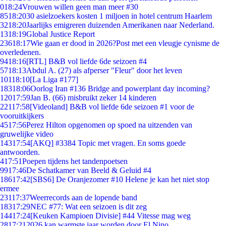
0
18:24
Vrouwen willen geen man meer #30
85
18:20
30 asielzoekers kosten 1 miljoen in hotel centrum Haarlem
32
18:20
Jaarlijks emigreren duizenden Amerikanen naar Nederland.
13
18:19
Global Justice Report
236
18:17
Wie gaan er dood in 2026?Post met een vleugje cynisme de
overledenen.
94
18:16
[RTL] B&B vol liefde 6de seizoen #4
57
18:13
Abdul A. (27) als afperser "Fleur" door het leven
101
18:10
[La Liga #177]
183
18:06
Oorlog Iran #136 Bridge and powerplant day incoming?
120
17:59
Jan B. (66) misbruikt zeker 14 kinderen
221
17:58
[Videoland] B&B vol liefde 6de seizoen #1 voor de
vooruitkijkers
45
17:56
Perez Hilton opgenomen op spoed na uitzenden van
gruwelijke video
143
17:54
[AKQ] #3384 Topic met vragen. En soms goede
antwoorden.
4
17:51
Poepen tijdens het tandenpoetsen
99
17:46
De Schatkamer van Beeld & Geluid #4
186
17:42
[SBS6] De Oranjezomer #10 Helene je kan het niet stop
ermee
231
17:37
Weerrecords aan de lopende band
183
17:29
NEC #77: Wat een seizoen is dit zeg
144
17:24
[Keuken Kampioen Divisie] #44 Vitesse mag weg
28
17:21
2026 kan warmste jaar worden door El Nino