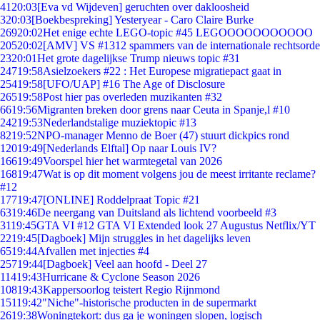
41
20:03
[Eva vd Wijdeven] geruchten over dakloosheid
3
20:03
[Boekbespreking] Yesteryear - Caro Claire Burke
269
20:02
Het enige echte LEGO-topic #45 LEGOOOOOOOOOOO
205
20:02
[AMV] VS #1312 spammers van de internationale rechtsorde
23
20:01
Het grote dagelijkse Trump nieuws topic #31
247
19:58
Asielzoekers #22 : Het Europese migratiepact gaat in
254
19:58
[UFO/UAP] #16 The Age of Disclosure
265
19:58
Post hier pas overleden muzikanten #32
66
19:56
Migranten breken door grens naar Ceuta in Spanje,l #10
242
19:53
Nederlandstalige muziektopic #13
82
19:52
NPO-manager Menno de Boer (47) stuurt dickpics rond
120
19:49
[Nederlands Elftal] Op naar Louis IV?
166
19:49
Voorspel hier het warmtegetal van 2026
168
19:47
Wat is op dit moment volgens jou de meest irritante reclame?
#12
177
19:47
[ONLINE] Roddelpraat Topic #21
63
19:46
De neergang van Duitsland als lichtend voorbeeld #3
31
19:45
GTA VI #12 GTA VI Extended look 27 Augustus Netflix/YT
22
19:45
[Dagboek] Mijn struggles in het dagelijks leven
65
19:44
Afvallen met injecties #4
257
19:44
[Dagboek] Veel aan hoofd - Deel 27
114
19:43
Hurricane & Cyclone Season 2026
108
19:43
Kappersoorlog teistert Regio Rijnmond
151
19:42
"Niche"-historische producten in de supermarkt
26
19:38
Woningtekort: dus ga je woningen slopen, logisch