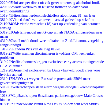
22
20:05
Huisarts per direct uit vak gezet om ernstig alcoholmisbruik
4
20:02
'Zwarte weduwes' in Rusland trouwen soldaten voor
overlijdensuitkering
15
19:45
Hiroshima herdenkt slachtoffers atoombom, 81 jaar later
38
19:40
Vinted-foto's van vrouwen massaal gedeeld op seksfora
21
19:34
OM: vierde verdachte (18) vast op verdenking van beramen
aanslag
53
19:33
Onlyfans-model met G-cup wil als NASA-ambassadeur naar
maan
43
19:30
Israël meldt dood twee militairen in Zuid-Libanon, vergelding
aangekondigd
19
19:25
Random Pics van de Dag #1978
83
19:23
'Witte' mannen discrimineren is volgens OM geen enkel
probleem
3
19:22
Netflix-abonnees krijgen exclusieve early access tot uitgebreide
GTA VI trailer
12
19:20
Drone met explosieven bij Duits vliegveld voedt vrees voor
hybride aanval
23
19:17
NAVO zet wegens Russische provocatie 250% meer
gevechtsvliegtuigen in
54
19:02
Waterschappen slaan alarm wegens droogte: Gereedschapskist
leeg
10
18:37
Capibara's lopen Braziliaans parlementsgebouw Mato Grosso
binnen
8
18:19
In Spider-Man: Brand New Day is Spidey echt weer Spidey