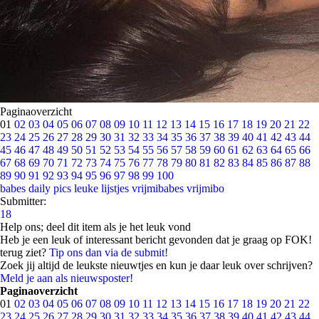
Paginaoverzicht
01
02
03
04
05
06
07
08
09
10
11
12
13
14
15
16
17
18
19
20
21
22
23
24
25
26
27
28
29
30
31
32
33
34
35
36
37
38
39
40
41
42
43
44
45
46
47
48
49
50
51
52
53
54
55
56
57
58
59
60
61
62
63
64
65
66
67
68
69
70
71
72
73
74
75
76
77
78
79
80
81
82
83
84
85
86
87
88
89
90
91
92
93
94
95
96
97
98
99
100
babes
daily pics
leuke lijstjes
vrijmibabes
vrijmibo
Submitter:
18
Help ons; deel dit item als je het leuk vond
Heb je een leuk of interessant bericht gevonden dat je graag op FOK!
terug ziet?
Tip ons dan via de submit!
Zoek jij altijd de leukste nieuwtjes en kun je daar leuk over schrijven?
Meld je aan als nieuwsposter!
Paginaoverzicht
01
02
03
04
05
06
07
08
09
10
11
12
13
14
15
16
17
18
19
20
21
22
23
24
25
26
27
28
29
30
31
32
33
34
35
36
37
38
39
40
41
42
43
44