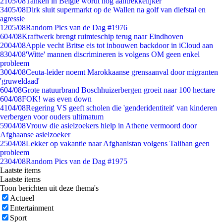
21
05/08
Tanken in België wordt nóg aantrekkelijker
34
05/08
Dirk sluit supermarkt op de Wallen na golf van diefstal en
agressie
12
05/08
Random Pics van de Dag #1976
6
04/08
Kraftwerk brengt ruimteschip terug naar Eindhoven
20
04/08
Apple vecht Britse eis tot inbouwen backdoor in iCloud aan
83
04/08
'Witte' mannen discrimineren is volgens OM geen enkel
probleem
30
04/08
Ceuta-leider noemt Marokkaanse grensaanval door migranten
'gruweldaad'
6
04/08
Grote natuurbrand Boschhuizerbergen groeit naar 100 hectare
6
04/08
FOK! was even down
41
04/08
Regering VS geeft scholen die 'genderidentiteit' van kinderen
verbergen voor ouders ultimatum
59
04/08
Vrouw die asielzoekers hielp in Athene vermoord door
Afghaanse asielzoeker
25
04/08
Lekker op vakantie naar Afghanistan volgens Taliban geen
probleem
23
04/08
Random Pics van de Dag #1975
Laatste items
Laatste items
Toon berichten uit deze thema's
Actueel
Entertainment
Sport