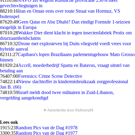
911
10:08
NAVO zet wegens Russische provocatie 250% meer
gevechtsvliegtuigen in
882
10:16
Iran en Oman eens over route Straat van Hormuz, VS
buitenspel
876
20:49
Geen Qatar en Abu Dhabi? Dan eindigt Formule 1-seizoen
mogelijk in Europa
870
10:28
Wakker Dier dient klacht in tegen insectenfabriek Protix om
duurzaamheidsclaims
867
10:32
Drone met explosieven bij Duits vliegveld voedt vrees voor
hybride aanval
823
11:27
Capibara's lopen Braziliaans parlementsgebouw Mato Grosso
binnen
819
20:24
Accell, moederbedrijf Sparta en Batavus, vraagt uitstel van
betaling aan
764
07:00
Forensics: Crime Scene Detective
748
22:14
Nieuw slachtoffer in kindermisbruikzaak zorgprofessional
Jan B. (66)
748
10:59
Israël meldt dood twee militairen in Zuid-Libanon,
vergelding aangekondigd
▼ Advertentie door Refinery89
Lees ook
19
15:23
Random Pics van de Dag #1978
33
00:35
Random Pics van de Dag #1977