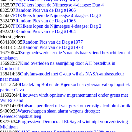
15
25/07
FOK!kers lopen de Nijmeegse 4-daagse: Dag 4
83
25/07
Random Pics van de Dag #1966
5
24/07
FOK!kers lopen de Nijmeegse 4-daagse: Dag 3
38
24/07
Random Pics van de Dag #1965
5
23/07
FOK!kers lopen de Nijmeegse 4-daagse: Dag 2
49
23/07
Random Pics van de Dag #1964
Meest gelezen
68418
00:35
Random Pics van de Dag #1977
43318
15:23
Random Pics van de Dag #1978
1677
06:40
Zorgmedewerkster die 's nachts haar vriend bezocht terecht
ontslagen
1569
22:27
Kind overleden na aanrijding door AH-bestelbus in
Dordrecht
1384
14:35
Onlyfans-model met G-cup wil als NASA-ambassadeur
naar maan
1211
22:40
Datalek bij Bol en de Bijenkorf na cyberaanval op logistiek
partner Ceva
1169
20:44
Litouwen vindt opnieuw migrantentunnel onder grens met
Wit-Rusland
1052
14:09
Huisarts per direct uit vak gezet om ernstig alcoholmisbruik
940
09:33
Waterschappen slaan alarm wegens droogte:
Gereedschapskist leeg
937
20:34
Progressieve Democraat El-Sayed wint nipt voorverkiezing
Michigan