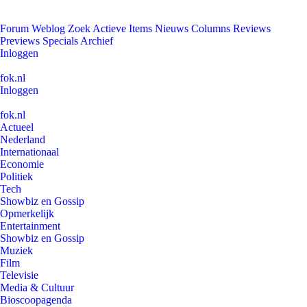
Forum
Weblog
Zoek
Actieve Items
Nieuws
Columns
Reviews
Previews
Specials
Archief
Inloggen
fok.nl
Inloggen
fok.nl
Actueel
Nederland
Internationaal
Economie
Politiek
Tech
Showbiz en Gossip
Opmerkelijk
Entertainment
Showbiz en Gossip
Muziek
Film
Televisie
Media & Cultuur
Bioscoopagenda