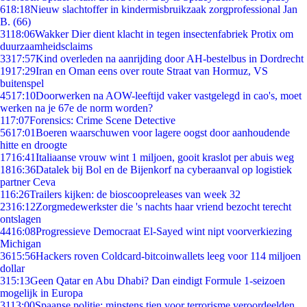
6
18:18
Nieuw slachtoffer in kindermisbruikzaak zorgprofessional Jan
B. (66)
31
18:06
Wakker Dier dient klacht in tegen insectenfabriek Protix om
duurzaamheidsclaims
33
17:57
Kind overleden na aanrijding door AH-bestelbus in Dordrecht
19
17:29
Iran en Oman eens over route Straat van Hormuz, VS
buitenspel
45
17:10
Doorwerken na AOW-leeftijd vaker vastgelegd in cao's, moet
werken na je 67e de norm worden?
1
17:07
Forensics: Crime Scene Detective
56
17:01
Boeren waarschuwen voor lagere oogst door aanhoudende
hitte en droogte
17
16:41
Italiaanse vrouw wint 1 miljoen, gooit kraslot per abuis weg
18
16:36
Datalek bij Bol en de Bijenkorf na cyberaanval op logistiek
partner Ceva
1
16:26
Trailers kijken: de bioscoopreleases van week 32
23
16:12
Zorgmedewerkster die 's nachts haar vriend bezocht terecht
ontslagen
44
16:08
Progressieve Democraat El-Sayed wint nipt voorverkiezing
Michigan
36
15:56
Hackers roven Coldcard-bitcoinwallets leeg voor 114 miljoen
dollar
3
15:13
Geen Qatar en Abu Dhabi? Dan eindigt Formule 1-seizoen
mogelijk in Europa
31
13:00
Spaanse politie: minstens tien voor terrorisme veroordeelden