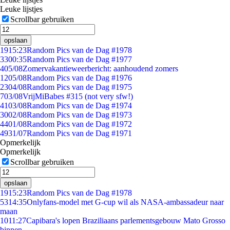
Leuke lijstjes
Scrollbar gebruiken
opslaan
19
15:23
Random Pics van de Dag #1978
33
00:35
Random Pics van de Dag #1977
4
05/08
Zomervakantieweerbericht: aanhoudend zomers
12
05/08
Random Pics van de Dag #1976
23
04/08
Random Pics van de Dag #1975
7
03/08
VrijMiBabes #315 (not very sfw!)
41
03/08
Random Pics van de Dag #1974
30
02/08
Random Pics van de Dag #1973
44
01/08
Random Pics van de Dag #1972
49
31/07
Random Pics van de Dag #1971
Opmerkelijk
Opmerkelijk
Scrollbar gebruiken
opslaan
19
15:23
Random Pics van de Dag #1978
53
14:35
Onlyfans-model met G-cup wil als NASA-ambassadeur naar
maan
10
11:27
Capibara's lopen Braziliaans parlementsgebouw Mato Grosso
binnen