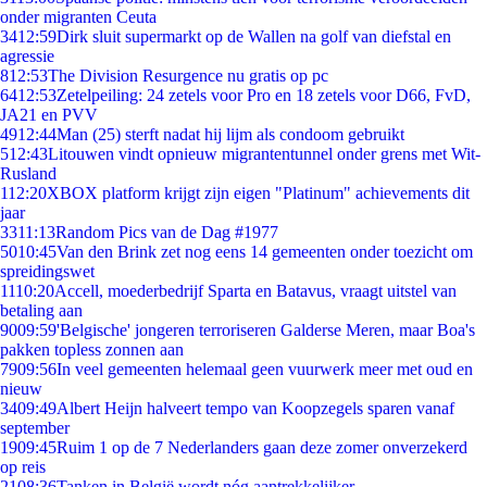
onder migranten Ceuta
34
12:59
Dirk sluit supermarkt op de Wallen na golf van diefstal en
agressie
8
12:53
The Division Resurgence nu gratis op pc
64
12:53
Zetelpeiling: 24 zetels voor Pro en 18 zetels voor D66, FvD,
JA21 en PVV
49
12:44
Man (25) sterft nadat hij lijm als condoom gebruikt
5
12:43
Litouwen vindt opnieuw migrantentunnel onder grens met Wit-
Rusland
1
12:20
XBOX platform krijgt zijn eigen "Platinum" achievements dit
jaar
33
11:13
Random Pics van de Dag #1977
50
10:45
Van den Brink zet nog eens 14 gemeenten onder toezicht om
spreidingswet
11
10:20
Accell, moederbedrijf Sparta en Batavus, vraagt uitstel van
betaling aan
90
09:59
'Belgische' jongeren terroriseren Galderse Meren, maar Boa's
pakken topless zonnen aan
79
09:56
In veel gemeenten helemaal geen vuurwerk meer met oud en
nieuw
34
09:49
Albert Heijn halveert tempo van Koopzegels sparen vanaf
september
19
09:45
Ruim 1 op de 7 Nederlanders gaan deze zomer onverzekerd
op reis
21
08:36
Tanken in België wordt nóg aantrekkelijker