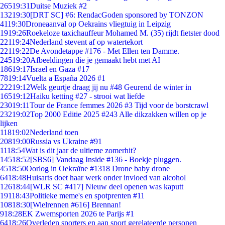
265
19:31
Duitse Muziek #2
132
19:30
[DRT SC] #6: RendacGoden sponsored by TONZON
41
19:30
Droneaanval op Oekrains vliegtuig in Leipzig
19
19:26
Roekeloze taxichauffeur Mohamed M. (35) rijdt fietster dood
221
19:24
Nederland stevent af op watertekort
221
19:22
De Avondetappe #176 - Met Ellen ten Damme.
245
19:20
Afbeeldingen die je gemaakt hebt met AI
186
19:17
Israel en Gaza #17
78
19:14
Vuelta a España 2026 #1
222
19:12
Welk geurtje draag jij nu #48 Geurend de winter in
165
19:12
Haiku ketting #27 - strooi wat liefde
230
19:11
Tour de France femmes 2026 #3 Tijd voor de borstcrawl
232
19:02
Top 2000 Editie 2025 #243 Alle dikzakken willen op je
lijken
118
19:02
Nederland toen
208
19:00
Russia vs Ukraine #91
11
18:54
Wat is dit jaar de ultieme zomerhit?
145
18:52
[SBS6] Vandaag Inside #136 - Boekje pluggen.
45
18:50
Oorlog in Oekraïne #1318 Drone baby drone
64
18:48
Huisarts doet haar werk onder invloed van alcohol
126
18:44
[WLR SC #417] Nieuw deel openen was kaputt
191
18:43
Politieke meme's en spotprenten #11
108
18:30
[Wielrennen #616] Brennan!
9
18:28
EK Zwemsporten 2026 te Parijs #1
64
18:26
Overleden sporters en aan sport gerelateerde personen