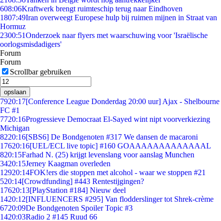
6
08:06
Kraftwerk brengt ruimteschip terug naar Eindhoven
18
07:49
Iran overweegt Europese hulp bij ruimen mijnen in Straat van
Hormuz
23
00:51
Onderzoek naar flyers met waarschuwing voor 'Israëlische
oorlogsmisdadigers'
Forum
Forum
Scrollbar gebruiken
opslaan
79
20:17
[Conference League Donderdag 20:00 uur] Ajax - Shelbourne
FC #1
77
20:16
Progressieve Democraat El-Sayed wint nipt voorverkiezing
Michigan
82
20:16
[SBS6] De Bondgenoten #317 We dansen de macaroni
176
20:16
[UEL/ECL live topic] #160 GOAAAAAAAAAAAAAL
8
20:15
Farhad N. (25) krijgt levenslang voor aanslag Munchen
34
20:15
Jerney Kaagman overleden
129
20:14
FOK!ers die stoppen met alcohol - waar we stoppen #21
5
20:14
[Crowdfunding] #443 Rentestijgingen?
176
20:13
[PlayStation #184] Nieuw deel
14
20:12
[INFLUENCERS #295] Van flodderslinger tot Shrek-crème
67
20:09
De Bondgenoten Spoiler Topic #3
14
20:03
Radio 2 #145 Ruud 66