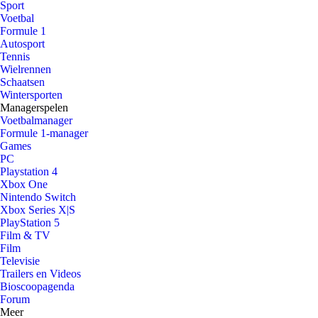
Sport
Voetbal
Formule 1
Autosport
Tennis
Wielrennen
Schaatsen
Wintersporten
Managerspelen
Voetbalmanager
Formule 1-manager
Games
PC
Playstation 4
Xbox One
Nintendo Switch
Xbox Series X|S
PlayStation 5
Film & TV
Film
Televisie
Trailers en Videos
Bioscoopagenda
Forum
Meer