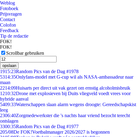
Weblog
Fotoboek
Prijsvragen
Contact
Colofon
Feedback
Tip de redactie
FOK!
FOK!
Scrollbar gebruiken
opslaan
19
15:23
Random Pics van de Dag #1978
53
14:35
Onlyfans-model met G-cup wil als NASA-ambassadeur naar
maan
22
14:09
Huisarts per direct uit vak gezet om ernstig alcoholmisbruik
12
10:32
Drone met explosieven bij Duits vliegveld voedt vrees voor
hybride aanval
54
09:33
Waterschappen slaan alarm wegens droogte: Gereedschapskist
leeg
23
06:40
Zorgmedewerkster die 's nachts haar vriend bezocht terecht
ontslagen
33
00:35
Random Pics van de Dag #1977
2
05/08
De FOK!Voetbalmanager 2026/2027 is begonnen