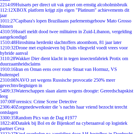
22
14:09
Huisarts per direct uit vak gezet om ernstig alcoholmisbruik
1
12:12
XBOX platform krijgt zijn eigen "Platinum" achievements dit
jaar
10
11:27
Capibara's lopen Braziliaans parlementsgebouw Mato Grosso
binnen
43
10:59
Israël meldt dood twee militairen in Zuid-Libanon, vergelding
aangekondigd
15
10:48
Hiroshima herdenkt slachtoffers atoombom, 81 jaar later
12
10:32
Drone met explosieven bij Duits vliegveld voedt vrees voor
hybride aanval
31
10:28
Wakker Dier dient klacht in tegen insectenfabriek Protix om
duurzaamheidsclaims
19
10:16
Iran en Oman eens over route Straat van Hormuz, VS
buitenspel
23
10:08
NAVO zet wegens Russische provocatie 250% meer
gevechtsvliegtuigen in
54
09:33
Waterschappen slaan alarm wegens droogte: Gereedschapskist
leeg
1
07:00
Forensics: Crime Scene Detective
23
06:40
Zorgmedewerkster die 's nachts haar vriend bezocht terecht
ontslagen
33
00:35
Random Pics van de Dag #1977
18
22:40
Datalek bij Bol en de Bijenkorf na cyberaanval op logistiek
partner Ceva
33
22:27
Kind overleden na aanrijding door AH-bestelbus in Dordrecht