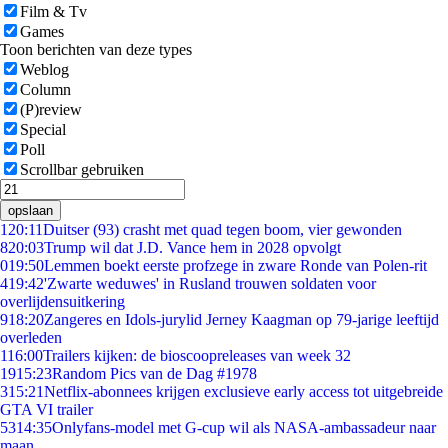
Film & Tv
Games
Toon berichten van deze types
Weblog
Column
(P)review
Special
Poll
Scrollbar gebruiken
opslaan
1
20:11
Duitser (93) crasht met quad tegen boom, vier gewonden
8
20:03
Trump wil dat J.D. Vance hem in 2028 opvolgt
0
19:50
Lemmen boekt eerste profzege in zware Ronde van Polen-rit
4
19:42
'Zwarte weduwes' in Rusland trouwen soldaten voor
overlijdensuitkering
9
18:20
Zangeres en Idols-jurylid Jerney Kaagman op 79-jarige leeftijd
overleden
1
16:00
Trailers kijken: de bioscoopreleases van week 32
19
15:23
Random Pics van de Dag #1978
3
15:21
Netflix-abonnees krijgen exclusieve early access tot uitgebreide
GTA VI trailer
53
14:35
Onlyfans-model met G-cup wil als NASA-ambassadeur naar
maan