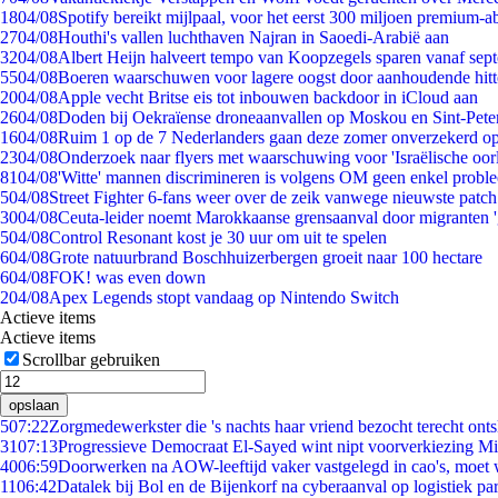
18
04/08
Spotify bereikt mijlpaal, voor het eerst 300 miljoen premium-
27
04/08
Houthi's vallen luchthaven Najran in Saoedi-Arabië aan
32
04/08
Albert Heijn halveert tempo van Koopzegels sparen vanaf sep
55
04/08
Boeren waarschuwen voor lagere oogst door aanhoudende hitt
20
04/08
Apple vecht Britse eis tot inbouwen backdoor in iCloud aan
26
04/08
Doden bij Oekraïense droneaanvallen op Moskou en Sint-Pete
16
04/08
Ruim 1 op de 7 Nederlanders gaan deze zomer onverzekerd op
23
04/08
Onderzoek naar flyers met waarschuwing voor 'Israëlische oor
81
04/08
'Witte' mannen discrimineren is volgens OM geen enkel probl
5
04/08
Street Fighter 6-fans weer over de zeik vanwege nieuwste patch
30
04/08
Ceuta-leider noemt Marokkaanse grensaanval door migranten 
5
04/08
Control Resonant kost je 30 uur om uit te spelen
6
04/08
Grote natuurbrand Boschhuizerbergen groeit naar 100 hectare
6
04/08
FOK! was even down
2
04/08
Apex Legends stopt vandaag op Nintendo Switch
Actieve items
Actieve items
Scrollbar gebruiken
opslaan
5
07:22
Zorgmedewerkster die 's nachts haar vriend bezocht terecht ont
31
07:13
Progressieve Democraat El-Sayed wint nipt voorverkiezing M
40
06:59
Doorwerken na AOW-leeftijd vaker vastgelegd in cao's, moet
11
06:42
Datalek bij Bol en de Bijenkorf na cyberaanval op logistiek pa