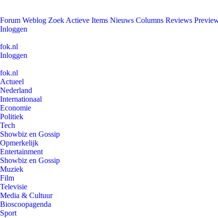
Forum
Weblog
Zoek
Actieve Items
Nieuws
Columns
Reviews
Previe
Inloggen
fok.nl
Inloggen
fok.nl
Actueel
Nederland
Internationaal
Economie
Politiek
Tech
Showbiz en Gossip
Opmerkelijk
Entertainment
Showbiz en Gossip
Muziek
Film
Televisie
Media & Cultuur
Bioscoopagenda
Sport