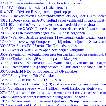
4
20:11
Zomervakantieweerbericht: aanhoudend zomers
1
19:48
Vollering de sterkste na lastige heuvelrit
6
14:04
The Division Resurgence nu gratis op pc
24
12:52
Hackers roven Coldcard-bitcoinwallets leeg voor 114 miljoen d
40
12:15
Doorwerken na AOW-leeftijd vaker vastgelegd in cao's, moet
32
11:40
Vinted-foto's van vrouwen massaal gedeeld op seksfora
1
11:21
Nieuwe XBOX Game Pass titels voor de eerste helft van de ma
2
09:50
De FOK!Voetbalmanager 2026/2027 is begonnen
48
09:47
Van den Brink zet nog eens 14 gemeenten onder toezicht om s
17
09:40
Iran overweegt Europese hulp bij ruimen mijnen in Straat va
3
09:35
EA Sports FC 27 toont The Grounds-modus
1
09:34
Gears of War: E-Day open beta begint 6 augustus
36
09:29
Pentagon verbruikt meer raketten dan kan worden aangevuld, t
20
09:23
Tanken in België wordt nóg aantrekkelijker
31
09:07
Dirk sluit supermarkt op de Wallen na golf van diefstal en agre
13
08:53
Nederlander (23) aangehouden in Duitsland na snelheid van 
3
05/08
Gedurfd NEC blijft overeind bij Olympiakos
14
05/08
Long live the 7th of October
12
05/08
Random Pics van de Dag #1976
20
04/08
OM: vierde verdachte (18) vast op verdenking van beramen aa
14
04/08
Italiaanse vrouw wint 1 miljoen, gooit kraslot per abuis weg
27
04/08
Spaanse politie: minstens tien voor terrorisme veroordeelden 
5
04/08
Kraftwerk brengt ruimteschip terug naar Eindhoven
1
04/08
Reusser wint tijdrit en neemt geel over, Nooijen knap tweede
7
04/08
Vakantiekiekje Verstappen en Wolff voedt geruchten over Merc