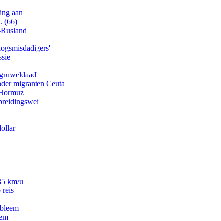
ling aan
. (66)
-Rusland
logsmisdadigers'
ssie
'gruweldaad'
onder migranten Ceuta
n Hormuz
preidingswet
ollar
235 km/u
 reis
obleem
eem