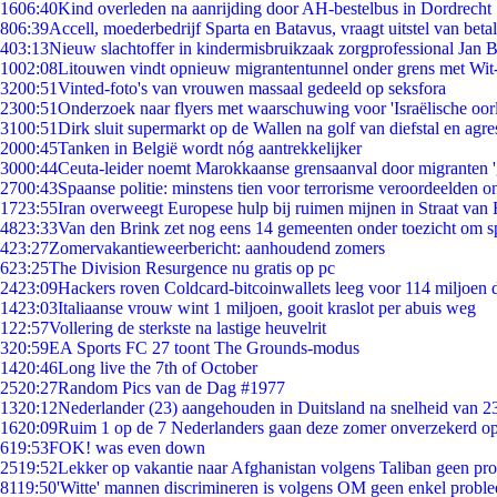
16
06:40
Kind overleden na aanrijding door AH-bestelbus in Dordrecht
8
06:39
Accell, moederbedrijf Sparta en Batavus, vraagt uitstel van beta
4
03:13
Nieuw slachtoffer in kindermisbruikzaak zorgprofessional Jan B
10
02:08
Litouwen vindt opnieuw migrantentunnel onder grens met Wit
32
00:51
Vinted-foto's van vrouwen massaal gedeeld op seksfora
23
00:51
Onderzoek naar flyers met waarschuwing voor 'Israëlische oor
31
00:51
Dirk sluit supermarkt op de Wallen na golf van diefstal en agre
20
00:45
Tanken in België wordt nóg aantrekkelijker
30
00:44
Ceuta-leider noemt Marokkaanse grensaanval door migranten 
27
00:43
Spaanse politie: minstens tien voor terrorisme veroordeelden 
17
23:55
Iran overweegt Europese hulp bij ruimen mijnen in Straat va
48
23:33
Van den Brink zet nog eens 14 gemeenten onder toezicht om s
4
23:27
Zomervakantieweerbericht: aanhoudend zomers
6
23:25
The Division Resurgence nu gratis op pc
24
23:09
Hackers roven Coldcard-bitcoinwallets leeg voor 114 miljoen d
14
23:03
Italiaanse vrouw wint 1 miljoen, gooit kraslot per abuis weg
1
22:57
Vollering de sterkste na lastige heuvelrit
3
20:59
EA Sports FC 27 toont The Grounds-modus
14
20:46
Long live the 7th of October
25
20:27
Random Pics van de Dag #1977
13
20:12
Nederlander (23) aangehouden in Duitsland na snelheid van 
16
20:09
Ruim 1 op de 7 Nederlanders gaan deze zomer onverzekerd op
6
19:53
FOK! was even down
25
19:52
Lekker op vakantie naar Afghanistan volgens Taliban geen pr
81
19:50
'Witte' mannen discrimineren is volgens OM geen enkel probl