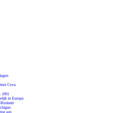
slagen
rtner Ceva
. (66)
lijk in Europa
-Rusland
ichigan
ling aan