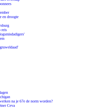
abonnees
tember
e en droogte
rsburg
 reis
logsmisdadigers'
eem
'gruweldaad'
slagen
ichigan
 werken na je 67e de norm worden?
rtner Ceva