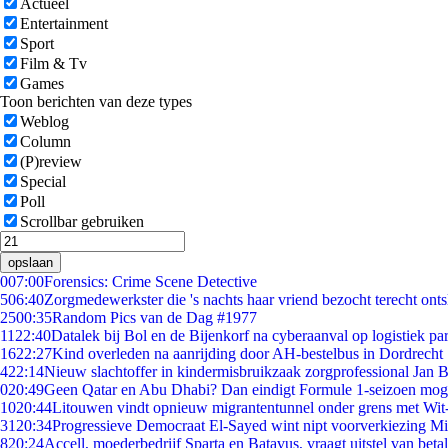
Actueel
Entertainment
Sport
Film & Tv
Games
Toon berichten van deze types
Weblog
Column
(P)review
Special
Poll
Scrollbar gebruiken
opslaan
0
07:00
Forensics: Crime Scene Detective
5
06:40
Zorgmedewerkster die 's nachts haar vriend bezocht terecht ont
25
00:35
Random Pics van de Dag #1977
11
22:40
Datalek bij Bol en de Bijenkorf na cyberaanval op logistiek pa
16
22:27
Kind overleden na aanrijding door AH-bestelbus in Dordrecht
4
22:14
Nieuw slachtoffer in kindermisbruikzaak zorgprofessional Jan B
0
20:49
Geen Qatar en Abu Dhabi? Dan eindigt Formule 1-seizoen moge
10
20:44
Litouwen vindt opnieuw migrantentunnel onder grens met Wit
31
20:34
Progressieve Democraat El-Sayed wint nipt voorverkiezing M
8
20:24
Accell, moederbedrijf Sparta en Batavus, vraagt uitstel van beta