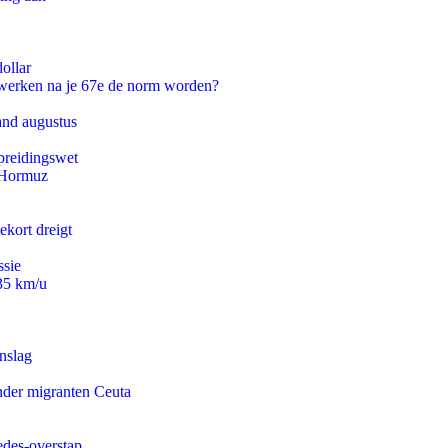
ollar
 werken na je 67e de norm worden?
and augustus
preidingswet
n Hormuz
ekort dreigt
ssie
235 km/u
nslag
onder migranten Ceuta
edes-overstap