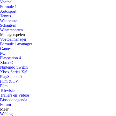
Voetbal
Formule 1
Autosport
Tennis
Wielrennen
Schaatsen
Wintersporten
Managerspelen
Voetbalmanager
Formule 1-manager
Games
PC
Playstation 4
Xbox One
Nintendo Switch
Xbox Series X|S
PlayStation 5
Film & TV
Film
Televisie
Trailers en Videos
Bioscoopagenda
Forum
Meer
Weblog