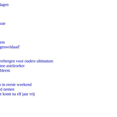
slagen
ssie
eem
'gruweldaad'
 verbergen voor ouders ultimatum
nse asielzoeker
obleem
o in eerste weekend
eid nemen
komt na elf jaar vrij