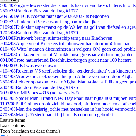
5
06:40
Zorgmedewerkster die 's nachts haar vriend bezocht terecht ont
25
00:35
Random Pics van de Dag #1977
2
09:50
De FOK!Voetbalmanager 2026/2027 is begonnen
20
09:23
Tanken in België wordt nóg aantrekkelijker
31
09:07
Dirk sluit supermarkt op de Wallen na golf van diefstal en agre
12
05/08
Random Pics van de Dag #1976
5
04/08
Kraftwerk brengt ruimteschip terug naar Eindhoven
20
04/08
Apple vecht Britse eis tot inbouwen backdoor in iCloud aan
81
04/08
'Witte' mannen discrimineren is volgens OM geen enkel probl
30
04/08
Ceuta-leider noemt Marokkaanse grensaanval door migranten 
6
04/08
Grote natuurbrand Boschhuizerbergen groeit naar 100 hectare
6
04/08
FOK! was even down
41
04/08
Regering VS geeft scholen die 'genderidentiteit' van kinderen
59
04/08
Vrouw die asielzoekers hielp in Athene vermoord door Afghaa
25
04/08
Lekker op vakantie naar Afghanistan volgens Taliban geen pr
23
04/08
Random Pics van de Dag #1975
7
03/08
VrijMiBabes #315 (not very sfw!)
10
03/08
Spider-Man: Brand New Day knalt naar bijna 800 miljoen eur
11
03/08
Phil Collins dronk zich bijna dood, kinderen moesten al afsch
34
03/08
Man die zesjarig jochie met messteken in het hoofd vermoordde 
47
03/08
Man (25) sterft nadat hij lijm als condoom gebruikt
Laatste items
Laatste items
Toon berichten uit deze thema's