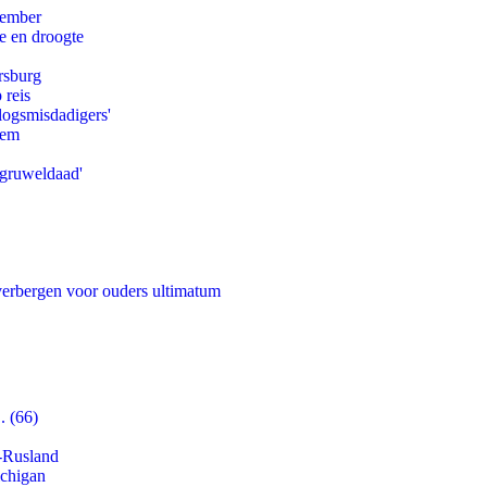
tember
e en droogte
rsburg
 reis
logsmisdadigers'
eem
'gruweldaad'
 verbergen voor ouders ultimatum
. (66)
-Rusland
ichigan