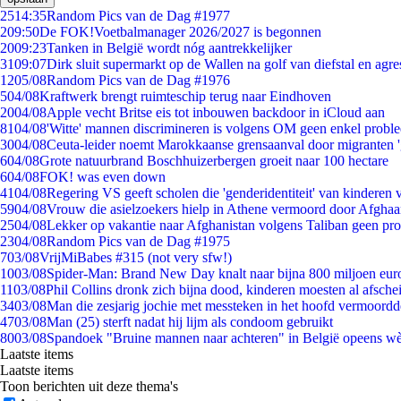
25
14:35
Random Pics van de Dag #1977
2
09:50
De FOK!Voetbalmanager 2026/2027 is begonnen
20
09:23
Tanken in België wordt nóg aantrekkelijker
31
09:07
Dirk sluit supermarkt op de Wallen na golf van diefstal en agre
12
05/08
Random Pics van de Dag #1976
5
04/08
Kraftwerk brengt ruimteschip terug naar Eindhoven
20
04/08
Apple vecht Britse eis tot inbouwen backdoor in iCloud aan
81
04/08
'Witte' mannen discrimineren is volgens OM geen enkel probl
30
04/08
Ceuta-leider noemt Marokkaanse grensaanval door migranten 
6
04/08
Grote natuurbrand Boschhuizerbergen groeit naar 100 hectare
6
04/08
FOK! was even down
41
04/08
Regering VS geeft scholen die 'genderidentiteit' van kinderen
59
04/08
Vrouw die asielzoekers hielp in Athene vermoord door Afghaa
25
04/08
Lekker op vakantie naar Afghanistan volgens Taliban geen pr
23
04/08
Random Pics van de Dag #1975
7
03/08
VrijMiBabes #315 (not very sfw!)
10
03/08
Spider-Man: Brand New Day knalt naar bijna 800 miljoen eur
11
03/08
Phil Collins dronk zich bijna dood, kinderen moesten al afsch
34
03/08
Man die zesjarig jochie met messteken in het hoofd vermoordde 
47
03/08
Man (25) sterft nadat hij lijm als condoom gebruikt
80
03/08
Spandoek "Bruine mannen naar achteren" in België opeens wèl
Laatste items
Laatste items
Toon berichten uit deze thema's