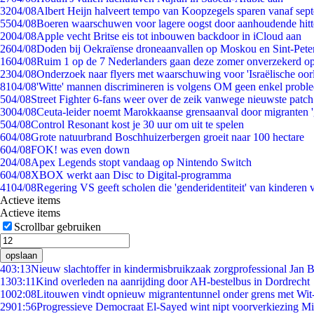
32
04/08
Albert Heijn halveert tempo van Koopzegels sparen vanaf sep
55
04/08
Boeren waarschuwen voor lagere oogst door aanhoudende hitt
20
04/08
Apple vecht Britse eis tot inbouwen backdoor in iCloud aan
26
04/08
Doden bij Oekraïense droneaanvallen op Moskou en Sint-Pete
16
04/08
Ruim 1 op de 7 Nederlanders gaan deze zomer onverzekerd op
23
04/08
Onderzoek naar flyers met waarschuwing voor 'Israëlische oor
81
04/08
'Witte' mannen discrimineren is volgens OM geen enkel probl
5
04/08
Street Fighter 6-fans weer over de zeik vanwege nieuwste patch
30
04/08
Ceuta-leider noemt Marokkaanse grensaanval door migranten 
5
04/08
Control Resonant kost je 30 uur om uit te spelen
6
04/08
Grote natuurbrand Boschhuizerbergen groeit naar 100 hectare
6
04/08
FOK! was even down
2
04/08
Apex Legends stopt vandaag op Nintendo Switch
6
04/08
XBOX werkt aan Disc to Digital-programma
41
04/08
Regering VS geeft scholen die 'genderidentiteit' van kinderen
Actieve items
Actieve items
Scrollbar gebruiken
opslaan
4
03:13
Nieuw slachtoffer in kindermisbruikzaak zorgprofessional Jan B
13
03:11
Kind overleden na aanrijding door AH-bestelbus in Dordrecht
10
02:08
Litouwen vindt opnieuw migrantentunnel onder grens met Wit
29
01:56
Progressieve Democraat El-Sayed wint nipt voorverkiezing M