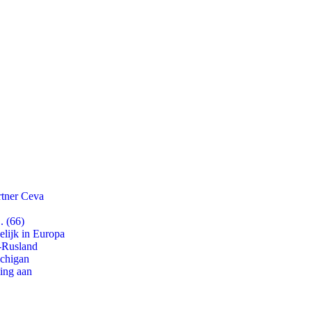
rtner Ceva
. (66)
lijk in Europa
-Rusland
ichigan
ling aan