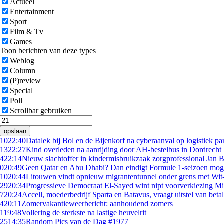
Actueel
Entertainment
Sport
Film & Tv
Games
Toon berichten van deze types
Weblog
Column
(P)review
Special
Poll
Scrollbar gebruiken
opslaan
10
22:40
Datalek bij Bol en de Bijenkorf na cyberaanval op logistiek pa
13
22:27
Kind overleden na aanrijding door AH-bestelbus in Dordrecht
4
22:14
Nieuw slachtoffer in kindermisbruikzaak zorgprofessional Jan B
0
20:49
Geen Qatar en Abu Dhabi? Dan eindigt Formule 1-seizoen moge
10
20:44
Litouwen vindt opnieuw migrantentunnel onder grens met Wit
29
20:34
Progressieve Democraat El-Sayed wint nipt voorverkiezing M
7
20:24
Accell, moederbedrijf Sparta en Batavus, vraagt uitstel van beta
4
20:11
Zomervakantieweerbericht: aanhoudend zomers
1
19:48
Vollering de sterkste na lastige heuvelrit
25
14:35
Random Pics van de Dag #1977