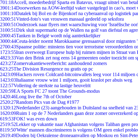
7
01:18
Accell, moederbedrijf Sparta en Batavus, vraagt uitstel van beta
39
01:14
Doorwerken na AOW-leeftijd vaker vastgelegd in cao's, moet
10
01:10
Datalek bij Bol en de Bijenkorf na cyberaanval op logistiek pa
32
00:51
Vinted-foto's van vrouwen massaal gedeeld op seksfora
23
00:51
Onderzoek naar flyers met waarschuwing voor 'Israëlische oor
31
00:51
Dirk sluit supermarkt op de Wallen na golf van diefstal en agre
20
00:45
Tanken in België wordt nóg aantrekkelijker
30
00:44
Ceuta-leider noemt Marokkaanse grensaanval door migranten 
27
00:43
Spaanse politie: minstens tien voor terrorisme veroordeelden 
17
23:55
Iran overweegt Europese hulp bij ruimen mijnen in Straat va
48
23:33
Van den Brink zet nog eens 14 gemeenten onder toezicht om s
4
23:27
Zomervakantieweerbericht: aanhoudend zomers
6
23:25
The Division Resurgence nu gratis op pc
24
23:09
Hackers roven Coldcard-bitcoinwallets leeg voor 114 miljoen d
14
23:03
Italiaanse vrouw wint 1 miljoen, gooit kraslot per abuis weg
1
22:57
Vollering de sterkste na lastige heuvelrit
3
20:59
EA Sports FC 27 toont The Grounds-modus
14
20:46
Long live the 7th of October
25
20:27
Random Pics van de Dag #1977
13
20:12
Nederlander (23) aangehouden in Duitsland na snelheid van 
16
20:09
Ruim 1 op de 7 Nederlanders gaan deze zomer onverzekerd op
6
19:53
FOK! was even down
25
19:52
Lekker op vakantie naar Afghanistan volgens Taliban geen pr
81
19:50
'Witte' mannen discrimineren is volgens OM geen enkel probl
26
19:49
Doden bij Oekraïense droneaanvallen op Moskou en Sint-Pete