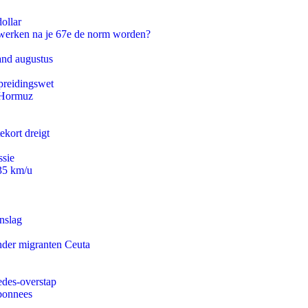
ollar
 werken na je 67e de norm worden?
and augustus
preidingswet
n Hormuz
ekort dreigt
ssie
235 km/u
nslag
onder migranten Ceuta
edes-overstap
abonnees