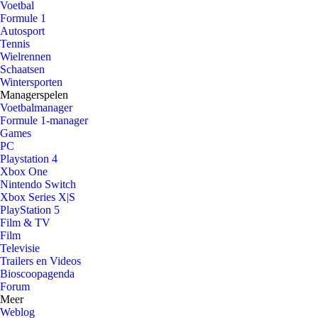
Voetbal
Formule 1
Autosport
Tennis
Wielrennen
Schaatsen
Wintersporten
Managerspelen
Voetbalmanager
Formule 1-manager
Games
PC
Playstation 4
Xbox One
Nintendo Switch
Xbox Series X|S
PlayStation 5
Film & TV
Film
Televisie
Trailers en Videos
Bioscoopagenda
Forum
Meer
Weblog