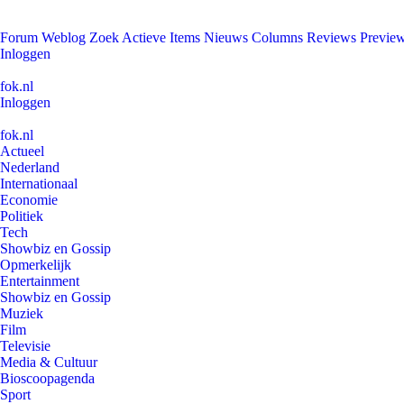
Forum
Weblog
Zoek
Actieve Items
Nieuws
Columns
Reviews
Previe
Inloggen
fok.nl
Inloggen
fok.nl
Actueel
Nederland
Internationaal
Economie
Politiek
Tech
Showbiz en Gossip
Opmerkelijk
Entertainment
Showbiz en Gossip
Muziek
Film
Televisie
Media & Cultuur
Bioscoopagenda
Sport