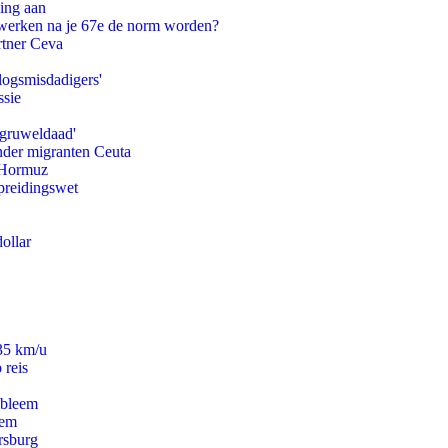
ling aan
 werken na je 67e de norm worden?
rtner Ceva
logsmisdadigers'
ssie
'gruweldaad'
onder migranten Ceuta
n Hormuz
preidingswet
ollar
235 km/u
 reis
obleem
eem
rsburg