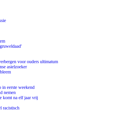
ssie
eem
'gruweldaad'
 verbergen voor ouders ultimatum
nse asielzoeker
obleem
o in eerste weekend
eid nemen
komt na elf jaar vrij
 racistisch