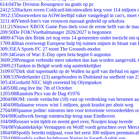
6
14:04
The Division Resurgence nu gratis op pc
24
12:52
Hackers roven Coldcard-bitcoinwallets leeg voor 114 miljoen d
39
12:15
Doorwerken na AOW-leeftijd vaker vastgelegd in cao's, moet
32
11:40
Vinted-foto's van vrouwen massaal gedeeld op seksfora
1
11:21
Nieuwe XBOX Game Pass titels voor de eerste helft van de ma
2
09:50
De FOK!Voetbalmanager 2026/2027 is begonnen
48
09:47
Van den Brink zet nog eens 14 gemeenten onder toezicht om s
17
09:40
Iran overweegt Europese hulp bij ruimen mijnen in Straat va
3
09:35
EA Sports FC 27 toont The Grounds-modus
1
09:34
Gears of War: E-Day open beta begint 6 augustus
36
09:29
Pentagon verbruikt meer raketten dan kan worden aangevuld, t
20
09:23
Tanken in België wordt nóg aantrekkelijker
31
09:07
Dirk sluit supermarkt op de Wallen na golf van diefstal en agre
13
08:53
Nederlander (23) aangehouden in Duitsland na snelheid van 
3
05:43
Gedurfd NEC blijft overeind bij Olympiakos
14
05/08
Long live the 7th of October
12
05/08
Random Pics van de Dag #1976
20
04/08
OM: vierde verdachte (18) vast op verdenking van beramen aa
14
04/08
Italiaanse vrouw wint 1 miljoen, gooit kraslot per abuis weg
27
04/08
Spaanse politie: minstens tien voor terrorisme veroordeelden 
5
04/08
Kraftwerk brengt ruimteschip terug naar Eindhoven
1
04/08
Reusser wint tijdrit en neemt geel over, Nooijen knap tweede
7
04/08
Vakantiekiekje Verstappen en Wolff voedt geruchten over Merc
18
04/08
Spotify bereikt mijlpaal, voor het eerst 300 miljoen premium-
27
04/08
Houthi's vallen luchthaven Najran in Saoedi-Arabië aan