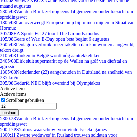
1
05/08
Nieuwe XBOX Game Pass titels voor de eerste helft van de
maand augustus
53
05/08
Van den Brink zet nog eens 14 gemeenten onder toezicht om
spreidingswet
18
05/08
Iran overweegt Europese hulp bij ruimen mijnen in Straat van
Hormuz
3
05/08
EA Sports FC 27 toont The Grounds-modus
1
05/08
Gears of War: E-Day open beta begint 6 augustus
36
05/08
Pentagon verbruikt meer raketten dan kan worden aangevuld,
tekort dreigt
21
05/08
Tanken in België wordt nóg aantrekkelijker
34
05/08
Dirk sluit supermarkt op de Wallen na golf van diefstal en
agressie
13
05/08
Nederlander (23) aangehouden in Duitsland na snelheid van
235 km/u
3
05/08
Gedurfd NEC blijft overeind bij Olympiakos
Actieve items
Actieve items
Scrollbar gebruiken
opslaan
53
00:28
Van den Brink zet nog eens 14 gemeenten onder toezicht om
spreidingswet
5
00:17
PS5-doos waarschuwt voor einde fysieke games
13
00:11
'Zwarte weduwes' in Rusland trouwen soldaten voor