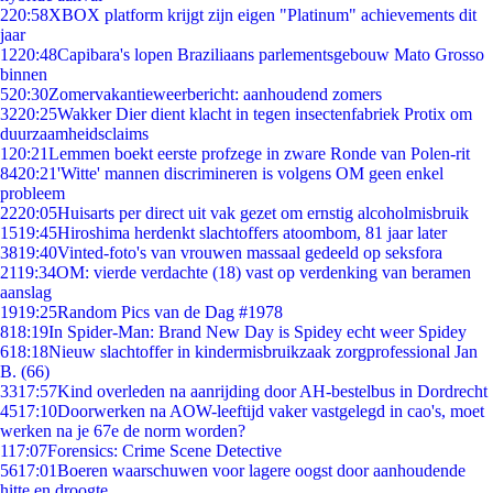
2
20:58
XBOX platform krijgt zijn eigen "Platinum" achievements dit
jaar
12
20:48
Capibara's lopen Braziliaans parlementsgebouw Mato Grosso
binnen
5
20:30
Zomervakantieweerbericht: aanhoudend zomers
32
20:25
Wakker Dier dient klacht in tegen insectenfabriek Protix om
duurzaamheidsclaims
1
20:21
Lemmen boekt eerste profzege in zware Ronde van Polen-rit
84
20:21
'Witte' mannen discrimineren is volgens OM geen enkel
probleem
22
20:05
Huisarts per direct uit vak gezet om ernstig alcoholmisbruik
15
19:45
Hiroshima herdenkt slachtoffers atoombom, 81 jaar later
38
19:40
Vinted-foto's van vrouwen massaal gedeeld op seksfora
21
19:34
OM: vierde verdachte (18) vast op verdenking van beramen
aanslag
19
19:25
Random Pics van de Dag #1978
8
18:19
In Spider-Man: Brand New Day is Spidey echt weer Spidey
6
18:18
Nieuw slachtoffer in kindermisbruikzaak zorgprofessional Jan
B. (66)
33
17:57
Kind overleden na aanrijding door AH-bestelbus in Dordrecht
45
17:10
Doorwerken na AOW-leeftijd vaker vastgelegd in cao's, moet
werken na je 67e de norm worden?
1
17:07
Forensics: Crime Scene Detective
56
17:01
Boeren waarschuwen voor lagere oogst door aanhoudende
hitte en droogte