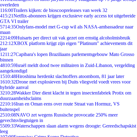
overleden
1
16:00
Trailers kijken: de bioscoopreleases van week 32
4
15:21
Netflix-abonnees krijgen exclusieve early access tot uitgebreide
GTA VI trailer
57
14:35
Onlyfans-model met G-cup wil als NASA-ambassadeur naar
maan
22
14:09
Huisarts per direct uit vak gezet om ernstig alcoholmisbruik
2
12:12
XBOX platform krijgt zijn eigen "Platinum" achievements dit
jaar
12
11:27
Capibara's lopen Braziliaans parlementsgebouw Mato Grosso
binnen
48
10:59
Israël meldt dood twee militairen in Zuid-Libanon, vergelding
aangekondigd
15
10:48
Hiroshima herdenkt slachtoffers atoombom, 81 jaar later
16
10:32
Drone met explosieven bij Duits vliegveld voedt vrees voor
hybride aanval
32
10:28
Wakker Dier dient klacht in tegen insectenfabriek Protix om
duurzaamheidsclaims
22
10:16
Iran en Oman eens over route Straat van Hormuz, VS
buitenspel
25
10:08
NAVO zet wegens Russische provocatie 250% meer
gevechtsvliegtuigen in
55
09:33
Waterschappen slaan alarm wegens droogte: Gereedschapskist
leeg
1
07:00
Forensics: Crime Scene Detective