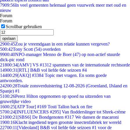
79
09:56
In veel gemeenten helemaal geen vuurwerk meer met oud en
nieuw
Forum
Forum
Scrollbar gebruiken
opslaan
29
00:45
Zou je vreemdgaan in een relatie kunnen vergeven?
5
00:42
Tony Scott (54) overleden
99
00:40
NPO-manager Menno de Boer (47) op non-actief stuurde
dick-pic rond
218
00:34
[AMV] VS #1312 spammers van de internationale rechtsorde
149
00:31
[RTL] B&B vol liefde 6de seizoen #4
144
00:29
[AKQ] #3384 Topic met vragen. En soms goede
antwoorden.
242
00:28
Totale zonsverduistering 12-08-2026 (Groenland, IJsland en
Spanje) #1
51
00:26
Perez Hilton opgenomen op spoed na uitzenden van
gruwelijke video
16
00:25
[ATP Tour] #169 Tosti Tallon back on fire
57
00:24
[INFLUENCERS #295] Van flodderslinger tot Shrek-crème
210
00:21
[SBS6] De Bondgenoten #317 We dansen de macaroni
19
00:16
Klacht ingediend tegen grootste insectenfabriek ter wereld
227
00:11
[Videoland] B&B vol liefde 6de seizoen #1 voor de