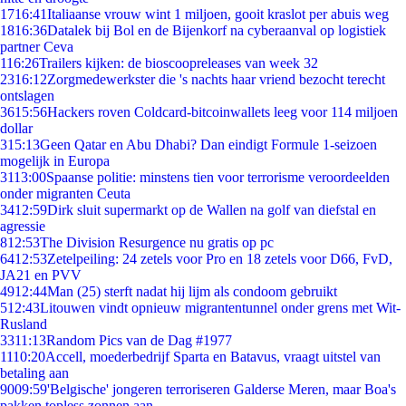
17
16:41
Italiaanse vrouw wint 1 miljoen, gooit kraslot per abuis weg
18
16:36
Datalek bij Bol en de Bijenkorf na cyberaanval op logistiek
partner Ceva
1
16:26
Trailers kijken: de bioscoopreleases van week 32
23
16:12
Zorgmedewerkster die 's nachts haar vriend bezocht terecht
ontslagen
36
15:56
Hackers roven Coldcard-bitcoinwallets leeg voor 114 miljoen
dollar
3
15:13
Geen Qatar en Abu Dhabi? Dan eindigt Formule 1-seizoen
mogelijk in Europa
31
13:00
Spaanse politie: minstens tien voor terrorisme veroordeelden
onder migranten Ceuta
34
12:59
Dirk sluit supermarkt op de Wallen na golf van diefstal en
agressie
8
12:53
The Division Resurgence nu gratis op pc
64
12:53
Zetelpeiling: 24 zetels voor Pro en 18 zetels voor D66, FvD,
JA21 en PVV
49
12:44
Man (25) sterft nadat hij lijm als condoom gebruikt
5
12:43
Litouwen vindt opnieuw migrantentunnel onder grens met Wit-
Rusland
33
11:13
Random Pics van de Dag #1977
11
10:20
Accell, moederbedrijf Sparta en Batavus, vraagt uitstel van
betaling aan
90
09:59
'Belgische' jongeren terroriseren Galderse Meren, maar Boa's
pakken topless zonnen aan