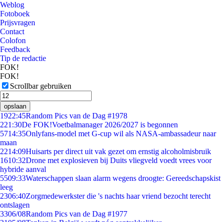
Weblog
Fotoboek
Prijsvragen
Contact
Colofon
Feedback
Tip de redactie
FOK!
FOK!
Scrollbar gebruiken
opslaan
19
22:45
Random Pics van de Dag #1978
2
21:30
De FOK!Voetbalmanager 2026/2027 is begonnen
57
14:35
Onlyfans-model met G-cup wil als NASA-ambassadeur naar
maan
22
14:09
Huisarts per direct uit vak gezet om ernstig alcoholmisbruik
16
10:32
Drone met explosieven bij Duits vliegveld voedt vrees voor
hybride aanval
55
09:33
Waterschappen slaan alarm wegens droogte: Gereedschapskist
leeg
23
06:40
Zorgmedewerkster die 's nachts haar vriend bezocht terecht
ontslagen
33
06/08
Random Pics van de Dag #1977