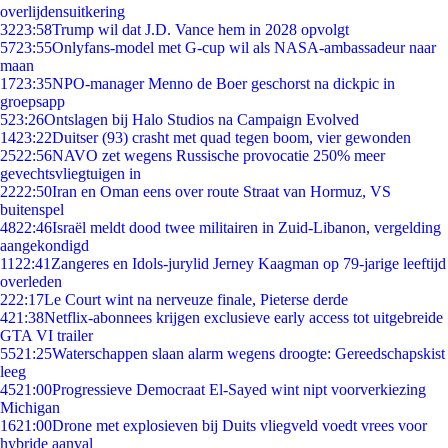
overlijdensuitkering
32
23:58
Trump wil dat J.D. Vance hem in 2028 opvolgt
57
23:55
Onlyfans-model met G-cup wil als NASA-ambassadeur naar
maan
17
23:35
NPO-manager Menno de Boer geschorst na dickpic in
groepsapp
5
23:26
Ontslagen bij Halo Studios na Campaign Evolved
14
23:22
Duitser (93) crasht met quad tegen boom, vier gewonden
25
22:56
NAVO zet wegens Russische provocatie 250% meer
gevechtsvliegtuigen in
22
22:50
Iran en Oman eens over route Straat van Hormuz, VS
buitenspel
48
22:46
Israël meldt dood twee militairen in Zuid-Libanon, vergelding
aangekondigd
11
22:41
Zangeres en Idols-jurylid Jerney Kaagman op 79-jarige leeftijd
overleden
2
22:17
Le Court wint na nerveuze finale, Pieterse derde
4
21:38
Netflix-abonnees krijgen exclusieve early access tot uitgebreide
GTA VI trailer
55
21:25
Waterschappen slaan alarm wegens droogte: Gereedschapskist
leeg
45
21:00
Progressieve Democraat El-Sayed wint nipt voorverkiezing
Michigan
16
21:00
Drone met explosieven bij Duits vliegveld voedt vrees voor
hybride aanval