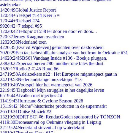
asielzoeker
14
20:49
Global Justice Report
1
20:44
+5 telspel #144 Keer 5 =
1
20:44
+9 telspel #74
99
20:42
+7 telspel #95
120
20:42
Teltopic #1558 tel door en door en door....
2
20:37
Jerney Kaagman overleden
120
20:36
Nederland toen
42
20:35
[Eva vd Wijdeven] geruchten over dakloosheid
70
20:29
Een tactische/militaire analyse van het front in Oekraïne #31
146
20:24
[SBS6] Vandaag Inside #136 - Boekje pluggen.
238
20:22
Speciaalbieren #80: another one bites the dust
15
20:17
Radio 2 #145 Ruud 66
247
19:58
Asielzoekers #22 : Het Europese migratiepact gaat in
242
19:53
Nederlandstalige muziektopic #13
166
19:49
Voorspel hier het warmtegetal van 2026
22
19:45
[Dagboek] Mijn struggles in het dagelijks leven
65
19:44
Afvallen met injecties #4
114
19:43
Hurricane & Cyclone Season 2026
151
19:42
"Niche"-historische producten in de supermarkt
265
19:31
Duitse Muziek #2
132
19:30
[DRT SC] #6: RendacGoden sponsored by TONZON
41
19:30
Droneaanval op Oekrains vliegtuig in Leipzig
221
19:24
Nederland stevent af op watertekort
186
19:17
Israel en Gaza #17