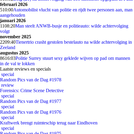
februari 2026
5
10:00
Automobilist vlucht van politie en rijdt twee personen aan, man
aangehouden
januari 2026
11
08:20
Man steelt ANWB-busje en politieauto: wilde achtervolging
volgt
november 2025
22
09:40
Tienertrio crasht gestolen bestelauto na wilde achtervolging in
Zeeland
augustus 2025
86
16:03
Politie Surrey stuurt sexy geklede wijven op pad om mannen
in de val te lokken
Laatste reviews en specials
special
Random Pics van de Dag #1978
review
Forensics: Crime Scene Detective
special
Random Pics van de Dag #1977
special
Random Pics van de Dag #1976
special
Kraftwerk brengt ruimteschip terug naar Eindhoven
special
Random Pics van de Dag #1975