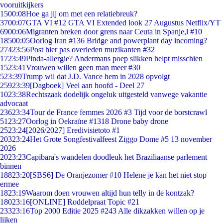
vooruitkijkers
15
00:08
Hoe ga jij om met een relatiebreuk?
37
00:07
GTA VI #12 GTA VI Extended look 27 Augustus Netflix/YT
69
00:06
Migranten breken door grens naar Ceuta in Spanje,l #10
185
00:05
Oorlog Iran #136 Bridge and powerplant day incoming?
274
23:56
Post hier pas overleden muzikanten #32
17
23:49
Pinda-allergie? Andermans poep slikken helpt misschien
15
23:41
Vrouwen willen geen man meer #30
5
23:39
Trump wil dat J.D. Vance hem in 2028 opvolgt
259
23:39
[Dagboek] Veel aan hoofd - Deel 27
10
23:38
Rechtszaak dodelijk ongeluk uitgesteld vanwege vakantie
advocaat
236
23:34
Tour de France femmes 2026 #3 Tijd voor de borstcrawl
51
23:27
Oorlog in Oekraïne #1318 Drone baby drone
25
23:24
[2026/2027] Eredivisietoto #1
203
23:24
Het Grote Songfestivalfeest Ziggo Dome #5 13 november
2026
20
23:23
Capibara's wandelen doodleuk het Braziliaanse parlement
binnen
188
23:20
[SBS6] De Oranjezomer #10 Helene je kan het niet stop
ermee
18
23:19
Waarom doen vrouwen altijd hun telly in de kontzak?
180
23:16
[ONLINE] Roddelpraat Topic #21
233
23:16
Top 2000 Editie 2025 #243 Alle dikzakken willen op je
lijken