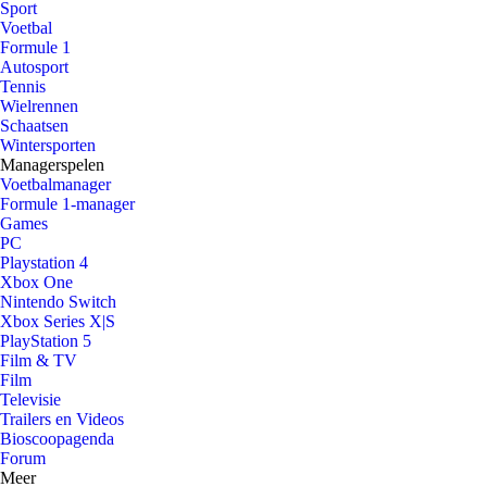
Sport
Voetbal
Formule 1
Autosport
Tennis
Wielrennen
Schaatsen
Wintersporten
Managerspelen
Voetbalmanager
Formule 1-manager
Games
PC
Playstation 4
Xbox One
Nintendo Switch
Xbox Series X|S
PlayStation 5
Film & TV
Film
Televisie
Trailers en Videos
Bioscoopagenda
Forum
Meer