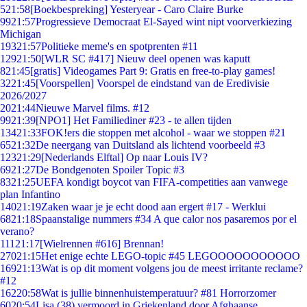
5
21:58
[Boekbespreking] Yesteryear - Caro Claire Burke
99
21:57
Progressieve Democraat El-Sayed wint nipt voorverkiezing
Michigan
193
21:57
Politieke meme's en spotprenten #11
129
21:50
[WLR SC #417] Nieuw deel openen was kaputt
8
21:45
[gratis] Videogames Part 9: Gratis en free-to-play games!
32
21:45
[Voorspellen] Voorspel de eindstand van de Eredivisie
2026/2027
20
21:44
Nieuwe Marvel films. #12
99
21:39
[NPO1] Het Familiediner #23 - te allen tijden
134
21:33
FOK!ers die stoppen met alcohol - waar we stoppen #21
65
21:32
De neergang van Duitsland als lichtend voorbeeld #3
123
21:29
[Nederlands Elftal] Op naar Louis IV?
69
21:27
De Bondgenoten Spoiler Topic #3
83
21:25
UEFA kondigt boycot van FIFA-competities aan vanwege
plan Infantino
140
21:19
Zaken waar je je echt dood aan ergert #17 - Werklui
68
21:18
Spaanstalige nummers #34 A que calor nos pasaremos por el
verano?
111
21:17
[Wielrennen #616] Brennan!
270
21:15
Het enige echte LEGO-topic #45 LEGOOOOOOOOOOO
169
21:13
Wat is op dit moment volgens jou de meest irritante reclame?
#12
162
20:58
Wat is jullie binnenhuistemperatuur? #81 Horrorzomer
60
20:54
Lisa (38) vermoord in Griekenland door Afghaanse