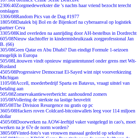
23
06:40
Zorgmedewerkster die 's nachts haar vriend bezocht terecht
ontslagen
33
06/08
Random Pics van de Dag #1977
18
05/08
Datalek bij Bol en de Bijenkorf na cyberaanval op logistiek
partner Ceva
33
05/08
Kind overleden na aanrijding door AH-bestelbus in Dordrecht
6
05/08
Nieuw slachtoffer in kindermisbruikzaak zorgprofessional Jan
B. (66)
3
05/08
Geen Qatar en Abu Dhabi? Dan eindigt Formule 1-seizoen
mogelijk in Europa
5
05/08
Litouwen vindt opnieuw migrantentunnel onder grens met Wit-
Rusland
45
05/08
Progressieve Democraat El-Sayed wint nipt voorverkiezing
Michigan
11
05/08
Accell, moederbedrijf Sparta en Batavus, vraagt uitstel van
betaling aan
5
05/08
Zomervakantieweerbericht: aanhoudend zomers
1
05/08
Vollering de sterkste na lastige heuvelrit
8
05/08
The Division Resurgence nu gratis op pc
36
05/08
Hackers roven Coldcard-bitcoinwallets leeg voor 114 miljoen
dollar
45
05/08
Doorwerken na AOW-leeftijd vaker vastgelegd in cao's, moet
werken na je 67e de norm worden?
38
05/08
Vinted-foto's van vrouwen massaal gedeeld op seksfora