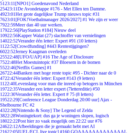
51
23:11
[NPO1] Goedenavond Nederland
254
23:11
De Avondetappe #176 - Met Ellen ten Damme.
49
23:01
Het grote dagelijkse Trump nieuws topic #31
76
23:01
[FOK!Voetbalmanager 2026/2027] #1 We zijn er weer
79
22:59
Meer dan 40 uur werken.
179
22:56
[PlayStation #184] Nieuw deel
109
22:56
Kapper Walat (27) slachtoffer van vernielingen
140
22:52
Verander één letter: Expert #91 (10 letters)
11
22:52
[Crowdfunding] #443 Rentestijgingen?
60
22:52
Jerney Kaagman overleden
255
22:48
[UFO/UAP] #16 The Age of Disclosure
75
22:48
Het Moestuintopic #37 Bloesem in de bomen
55
22:46
[Netflix Games] #1
267
22:44
Banken met hoge rente topic #95 - Dichter naar de 0
47
22:42
Verander één letter: Expert #143 (9 letters)
11
22:40
Levenslang voor man die inreed op betogers in München
197
22:35
Verander een letter expert (7lettereditie) #50
12
22:30
Verander één letter. Expert # 75 (8 letters)
195
22:29
[Conference League Donderdag 20:00 uur] Ajax -
Shelbourne FC #2
43
22:28
[Nintendo & Sony] The Legend of Zelda
38
22:28
Woningtekort: dus ga je woningen slopen, logisch
180
22:22
Post hier zo vaak mogelijk om 22:22 uur #76
246
22:12
Afbeeldingen die je gemaakt hebt met AI
216
22:05
[UEL/ECL live topic] #160 GOAAAAAAAAAAAAAL