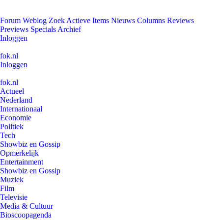
Forum
Weblog
Zoek
Actieve Items
Nieuws
Columns
Reviews
Previews
Specials
Archief
Inloggen
fok.nl
Inloggen
fok.nl
Actueel
Nederland
Internationaal
Economie
Politiek
Tech
Showbiz en Gossip
Opmerkelijk
Entertainment
Showbiz en Gossip
Muziek
Film
Televisie
Media & Cultuur
Bioscoopagenda