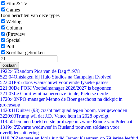
Film & Tv
Games
Toon berichten van deze types
Weblog
Column
(P)review
Special
Poll
Scrollbar gebruiken
opslaan
19
22:45
Random Pics van de Dag #1978
5
22:04
Ontslagen bij Halo Studios na Campaign Evolved
5
22:01
PS5-doos waarschuwt voor einde fysieke games
2
21:30
De FOK!Voetbalmanager 2026/2027 is begonnen
2
21:03
Le Court wint na nerveuze finale, Pieterse derde
17
20:40
NPO-manager Menno de Boer geschorst na dickpic in
groepsapp
14
20:11
Duitser (93) crasht met quad tegen boom, vier gewonden
32
20:03
Trump wil dat J.D. Vance hem in 2028 opvolgt
1
19:50
Lemmen boekt eerste profzege in zware Ronde van Polen-rit
13
19:42
'Zwarte weduwes' in Rusland trouwen soldaten voor
overlijdensuitkering
11
18:20
Zangeres en Idols-jurylid Jerney Kaagman op 79-jarige leeftijd