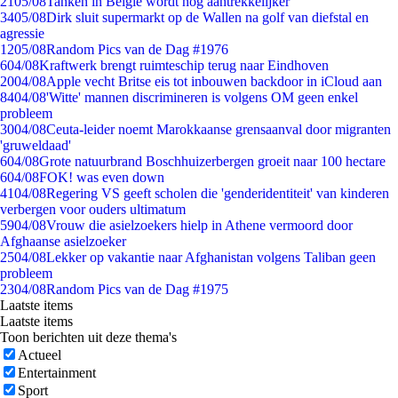
21
05/08
Tanken in België wordt nóg aantrekkelijker
34
05/08
Dirk sluit supermarkt op de Wallen na golf van diefstal en
agressie
12
05/08
Random Pics van de Dag #1976
6
04/08
Kraftwerk brengt ruimteschip terug naar Eindhoven
20
04/08
Apple vecht Britse eis tot inbouwen backdoor in iCloud aan
84
04/08
'Witte' mannen discrimineren is volgens OM geen enkel
probleem
30
04/08
Ceuta-leider noemt Marokkaanse grensaanval door migranten
'gruweldaad'
6
04/08
Grote natuurbrand Boschhuizerbergen groeit naar 100 hectare
6
04/08
FOK! was even down
41
04/08
Regering VS geeft scholen die 'genderidentiteit' van kinderen
verbergen voor ouders ultimatum
59
04/08
Vrouw die asielzoekers hielp in Athene vermoord door
Afghaanse asielzoeker
25
04/08
Lekker op vakantie naar Afghanistan volgens Taliban geen
probleem
23
04/08
Random Pics van de Dag #1975
Laatste items
Laatste items
Toon berichten uit deze thema's
Actueel
Entertainment
Sport