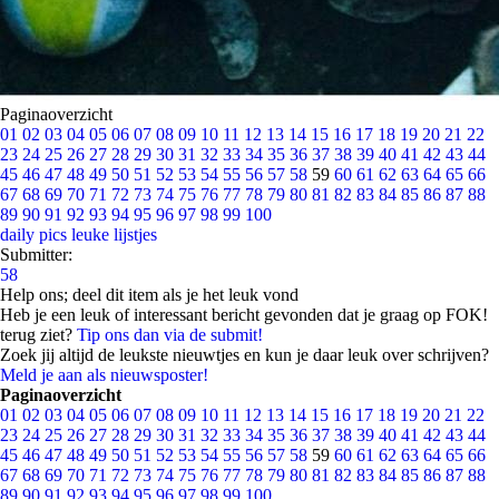
Paginaoverzicht
01
02
03
04
05
06
07
08
09
10
11
12
13
14
15
16
17
18
19
20
21
22
23
24
25
26
27
28
29
30
31
32
33
34
35
36
37
38
39
40
41
42
43
44
45
46
47
48
49
50
51
52
53
54
55
56
57
58
59
60
61
62
63
64
65
66
67
68
69
70
71
72
73
74
75
76
77
78
79
80
81
82
83
84
85
86
87
88
89
90
91
92
93
94
95
96
97
98
99
100
daily pics
leuke lijstjes
Submitter:
58
Help ons; deel dit item als je het leuk vond
Heb je een leuk of interessant bericht gevonden dat je graag op FOK!
terug ziet?
Tip ons dan via de submit!
Zoek jij altijd de leukste nieuwtjes en kun je daar leuk over schrijven?
Meld je aan als nieuwsposter!
Paginaoverzicht
01
02
03
04
05
06
07
08
09
10
11
12
13
14
15
16
17
18
19
20
21
22
23
24
25
26
27
28
29
30
31
32
33
34
35
36
37
38
39
40
41
42
43
44
45
46
47
48
49
50
51
52
53
54
55
56
57
58
59
60
61
62
63
64
65
66
67
68
69
70
71
72
73
74
75
76
77
78
79
80
81
82
83
84
85
86
87
88
89
90
91
92
93
94
95
96
97
98
99
100