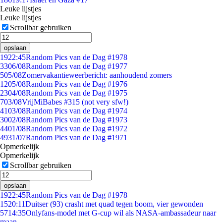
Leuke lijstjes
Leuke lijstjes
Scrollbar gebruiken
opslaan
19
22:45
Random Pics van de Dag #1978
33
06/08
Random Pics van de Dag #1977
5
05/08
Zomervakantieweerbericht: aanhoudend zomers
12
05/08
Random Pics van de Dag #1976
23
04/08
Random Pics van de Dag #1975
7
03/08
VrijMiBabes #315 (not very sfw!)
41
03/08
Random Pics van de Dag #1974
30
02/08
Random Pics van de Dag #1973
44
01/08
Random Pics van de Dag #1972
49
31/07
Random Pics van de Dag #1971
Opmerkelijk
Opmerkelijk
Scrollbar gebruiken
opslaan
19
22:45
Random Pics van de Dag #1978
15
20:11
Duitser (93) crasht met quad tegen boom, vier gewonden
57
14:35
Onlyfans-model met G-cup wil als NASA-ambassadeur naar
maan