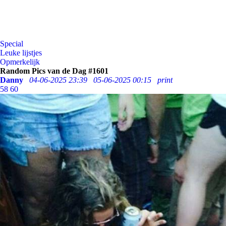
Special
Leuke lijstjes
Opmerkelijk
Random Pics van de Dag #1601
Danny
04-06-2025 23:39
05-06-2025 00:15
print
58
60