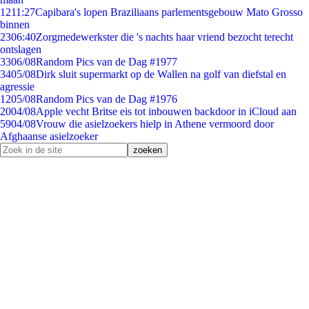
12
11:27
Capibara's lopen Braziliaans parlementsgebouw Mato Grosso
binnen
23
06:40
Zorgmedewerkster die 's nachts haar vriend bezocht terecht
ontslagen
33
06/08
Random Pics van de Dag #1977
34
05/08
Dirk sluit supermarkt op de Wallen na golf van diefstal en
agressie
12
05/08
Random Pics van de Dag #1976
20
04/08
Apple vecht Britse eis tot inbouwen backdoor in iCloud aan
59
04/08
Vrouw die asielzoekers hielp in Athene vermoord door
Afghaanse asielzoeker