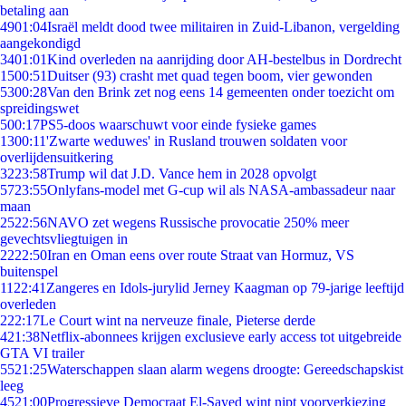
betaling aan
49
01:04
Israël meldt dood twee militairen in Zuid-Libanon, vergelding
aangekondigd
34
01:01
Kind overleden na aanrijding door AH-bestelbus in Dordrecht
15
00:51
Duitser (93) crasht met quad tegen boom, vier gewonden
53
00:28
Van den Brink zet nog eens 14 gemeenten onder toezicht om
spreidingswet
5
00:17
PS5-doos waarschuwt voor einde fysieke games
13
00:11
'Zwarte weduwes' in Rusland trouwen soldaten voor
overlijdensuitkering
32
23:58
Trump wil dat J.D. Vance hem in 2028 opvolgt
57
23:55
Onlyfans-model met G-cup wil als NASA-ambassadeur naar
maan
25
22:56
NAVO zet wegens Russische provocatie 250% meer
gevechtsvliegtuigen in
22
22:50
Iran en Oman eens over route Straat van Hormuz, VS
buitenspel
11
22:41
Zangeres en Idols-jurylid Jerney Kaagman op 79-jarige leeftijd
overleden
2
22:17
Le Court wint na nerveuze finale, Pieterse derde
4
21:38
Netflix-abonnees krijgen exclusieve early access tot uitgebreide
GTA VI trailer
55
21:25
Waterschappen slaan alarm wegens droogte: Gereedschapskist
leeg
45
21:00
Progressieve Democraat El-Sayed wint nipt voorverkiezing