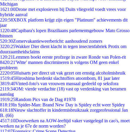
Michigan
16
21:00
Drone met explosieven bij Duits vliegveld voedt vrees voor
hybride aanval
2
20:58
XBOX platform krijgt zijn eigen "Platinum" achievements dit
jaar
12
20:48
Capibara's lopen Braziliaans parlementsgebouw Mato Grosso
binnen
5
20:30
Zomervakantieweerbericht: aanhoudend zomers
32
20:25
Wakker Dier dient klacht in tegen insectenfabriek Protix om
duurzaamheidsclaims
1
20:21
Lemmen boekt eerste profzege in zware Ronde van Polen-rit
84
20:21
'Witte' mannen discrimineren is volgens OM geen enkel
probleem
22
20:05
Huisarts per direct uit vak gezet om ernstig alcoholmisbruik
15
19:45
Hiroshima herdenkt slachtoffers atoombom, 81 jaar later
38
19:40
Vinted-foto's van vrouwen massaal gedeeld op seksfora
21
19:34
OM: vierde verdachte (18) vast op verdenking van beramen
aanslag
19
19:25
Random Pics van de Dag #1978
8
18:19
In Spider-Man: Brand New Day is Spidey echt weer Spidey
6
18:18
Nieuw slachtoffer in kindermisbruikzaak zorgprofessional Jan
B. (66)
45
17:10
Doorwerken na AOW-leeftijd vaker vastgelegd in cao's, moet
werken na je 67e de norm worden?
1
17:07
Forensics: Crime Scene Detective