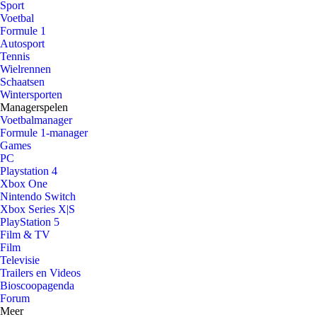
Sport
Voetbal
Formule 1
Autosport
Tennis
Wielrennen
Schaatsen
Wintersporten
Managerspelen
Voetbalmanager
Formule 1-manager
Games
PC
Playstation 4
Xbox One
Nintendo Switch
Xbox Series X|S
PlayStation 5
Film & TV
Film
Televisie
Trailers en Videos
Bioscoopagenda
Forum
Meer