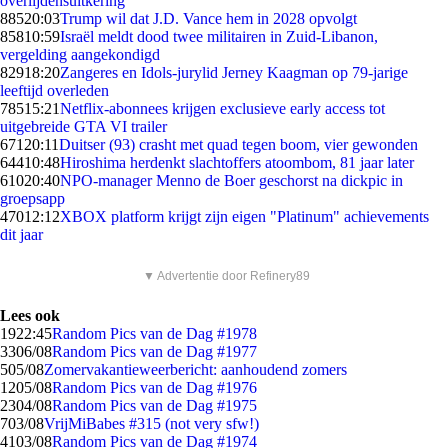
overlijdensuitkering
885
20:03
Trump wil dat J.D. Vance hem in 2028 opvolgt
858
10:59
Israël meldt dood twee militairen in Zuid-Libanon,
vergelding aangekondigd
829
18:20
Zangeres en Idols-jurylid Jerney Kaagman op 79-jarige
leeftijd overleden
785
15:21
Netflix-abonnees krijgen exclusieve early access tot
uitgebreide GTA VI trailer
671
20:11
Duitser (93) crasht met quad tegen boom, vier gewonden
644
10:48
Hiroshima herdenkt slachtoffers atoombom, 81 jaar later
610
20:40
NPO-manager Menno de Boer geschorst na dickpic in
groepsapp
470
12:12
XBOX platform krijgt zijn eigen "Platinum" achievements
dit jaar
▼ Advertentie door Refinery89
Lees ook
19
22:45
Random Pics van de Dag #1978
33
06/08
Random Pics van de Dag #1977
5
05/08
Zomervakantieweerbericht: aanhoudend zomers
12
05/08
Random Pics van de Dag #1976
23
04/08
Random Pics van de Dag #1975
7
03/08
VrijMiBabes #315 (not very sfw!)
41
03/08
Random Pics van de Dag #1974