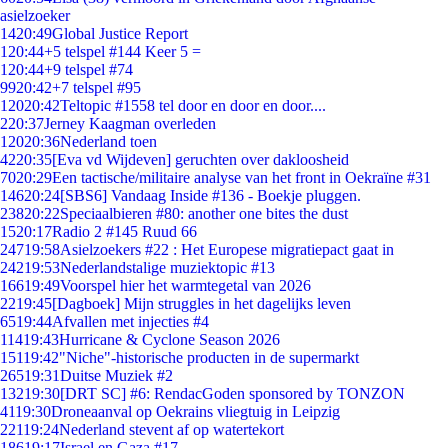
asielzoeker
14
20:49
Global Justice Report
1
20:44
+5 telspel #144 Keer 5 =
1
20:44
+9 telspel #74
99
20:42
+7 telspel #95
120
20:42
Teltopic #1558 tel door en door en door....
2
20:37
Jerney Kaagman overleden
120
20:36
Nederland toen
42
20:35
[Eva vd Wijdeven] geruchten over dakloosheid
70
20:29
Een tactische/militaire analyse van het front in Oekraïne #31
146
20:24
[SBS6] Vandaag Inside #136 - Boekje pluggen.
238
20:22
Speciaalbieren #80: another one bites the dust
15
20:17
Radio 2 #145 Ruud 66
247
19:58
Asielzoekers #22 : Het Europese migratiepact gaat in
242
19:53
Nederlandstalige muziektopic #13
166
19:49
Voorspel hier het warmtegetal van 2026
22
19:45
[Dagboek] Mijn struggles in het dagelijks leven
65
19:44
Afvallen met injecties #4
114
19:43
Hurricane & Cyclone Season 2026
151
19:42
"Niche"-historische producten in de supermarkt
265
19:31
Duitse Muziek #2
132
19:30
[DRT SC] #6: RendacGoden sponsored by TONZON
41
19:30
Droneaanval op Oekrains vliegtuig in Leipzig
221
19:24
Nederland stevent af op watertekort
186
19:17
Israel en Gaza #17