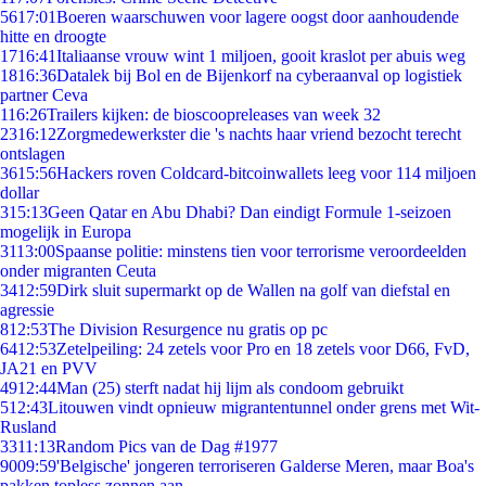
56
17:01
Boeren waarschuwen voor lagere oogst door aanhoudende
hitte en droogte
17
16:41
Italiaanse vrouw wint 1 miljoen, gooit kraslot per abuis weg
18
16:36
Datalek bij Bol en de Bijenkorf na cyberaanval op logistiek
partner Ceva
1
16:26
Trailers kijken: de bioscoopreleases van week 32
23
16:12
Zorgmedewerkster die 's nachts haar vriend bezocht terecht
ontslagen
36
15:56
Hackers roven Coldcard-bitcoinwallets leeg voor 114 miljoen
dollar
3
15:13
Geen Qatar en Abu Dhabi? Dan eindigt Formule 1-seizoen
mogelijk in Europa
31
13:00
Spaanse politie: minstens tien voor terrorisme veroordeelden
onder migranten Ceuta
34
12:59
Dirk sluit supermarkt op de Wallen na golf van diefstal en
agressie
8
12:53
The Division Resurgence nu gratis op pc
64
12:53
Zetelpeiling: 24 zetels voor Pro en 18 zetels voor D66, FvD,
JA21 en PVV
49
12:44
Man (25) sterft nadat hij lijm als condoom gebruikt
5
12:43
Litouwen vindt opnieuw migrantentunnel onder grens met Wit-
Rusland
33
11:13
Random Pics van de Dag #1977
90
09:59
'Belgische' jongeren terroriseren Galderse Meren, maar Boa's
pakken topless zonnen aan