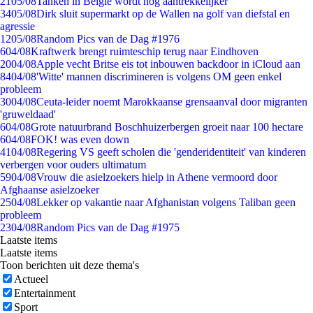
21
05/08
Tanken in België wordt nóg aantrekkelijker
34
05/08
Dirk sluit supermarkt op de Wallen na golf van diefstal en
agressie
12
05/08
Random Pics van de Dag #1976
6
04/08
Kraftwerk brengt ruimteschip terug naar Eindhoven
20
04/08
Apple vecht Britse eis tot inbouwen backdoor in iCloud aan
84
04/08
'Witte' mannen discrimineren is volgens OM geen enkel
probleem
30
04/08
Ceuta-leider noemt Marokkaanse grensaanval door migranten
'gruweldaad'
6
04/08
Grote natuurbrand Boschhuizerbergen groeit naar 100 hectare
6
04/08
FOK! was even down
41
04/08
Regering VS geeft scholen die 'genderidentiteit' van kinderen
verbergen voor ouders ultimatum
59
04/08
Vrouw die asielzoekers hielp in Athene vermoord door
Afghaanse asielzoeker
25
04/08
Lekker op vakantie naar Afghanistan volgens Taliban geen
probleem
23
04/08
Random Pics van de Dag #1975
Laatste items
Laatste items
Toon berichten uit deze thema's
Actueel
Entertainment
Sport