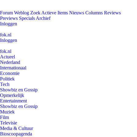
Forum
Weblog
Zoek
Actieve Items
Nieuws
Columns
Reviews
Previews
Specials
Archief
Inloggen
fok.nl
Inloggen
fok.nl
Actueel
Nederland
Internationaal
Economie
Politiek
Tech
Showbiz en Gossip
Opmerkelijk
Entertainment
Showbiz en Gossip
Muziek
Film
Televisie
Media & Cultuur
Bioscoopagenda