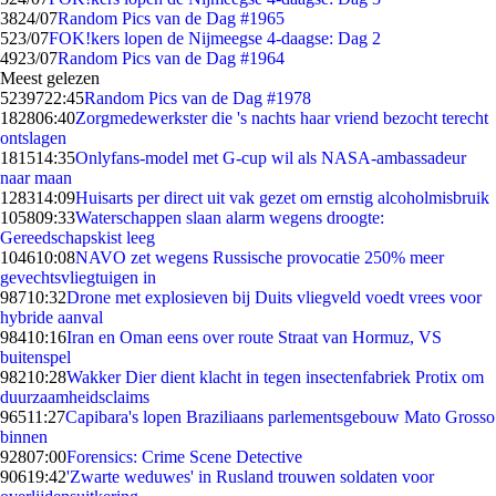
38
24/07
Random Pics van de Dag #1965
5
23/07
FOK!kers lopen de Nijmeegse 4-daagse: Dag 2
49
23/07
Random Pics van de Dag #1964
Meest gelezen
52397
22:45
Random Pics van de Dag #1978
1828
06:40
Zorgmedewerkster die 's nachts haar vriend bezocht terecht
ontslagen
1815
14:35
Onlyfans-model met G-cup wil als NASA-ambassadeur
naar maan
1283
14:09
Huisarts per direct uit vak gezet om ernstig alcoholmisbruik
1058
09:33
Waterschappen slaan alarm wegens droogte:
Gereedschapskist leeg
1046
10:08
NAVO zet wegens Russische provocatie 250% meer
gevechtsvliegtuigen in
987
10:32
Drone met explosieven bij Duits vliegveld voedt vrees voor
hybride aanval
984
10:16
Iran en Oman eens over route Straat van Hormuz, VS
buitenspel
982
10:28
Wakker Dier dient klacht in tegen insectenfabriek Protix om
duurzaamheidsclaims
965
11:27
Capibara's lopen Braziliaans parlementsgebouw Mato Grosso
binnen
928
07:00
Forensics: Crime Scene Detective
906
19:42
'Zwarte weduwes' in Rusland trouwen soldaten voor