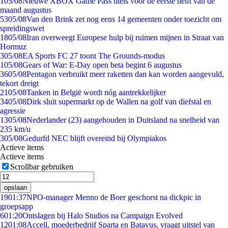
1
05/08
Nieuwe XBOX Game Pass titels voor de eerste helft van de
maand augustus
53
05/08
Van den Brink zet nog eens 14 gemeenten onder toezicht om
spreidingswet
18
05/08
Iran overweegt Europese hulp bij ruimen mijnen in Straat van
Hormuz
3
05/08
EA Sports FC 27 toont The Grounds-modus
1
05/08
Gears of War: E-Day open beta begint 6 augustus
36
05/08
Pentagon verbruikt meer raketten dan kan worden aangevuld,
tekort dreigt
21
05/08
Tanken in België wordt nóg aantrekkelijker
34
05/08
Dirk sluit supermarkt op de Wallen na golf van diefstal en
agressie
13
05/08
Nederlander (23) aangehouden in Duitsland na snelheid van
235 km/u
3
05/08
Gedurfd NEC blijft overeind bij Olympiakos
Actieve items
Actieve items
Scrollbar gebruiken
opslaan
19
01:37
NPO-manager Menno de Boer geschorst na dickpic in
groepsapp
6
01:20
Ontslagen bij Halo Studios na Campaign Evolved
12
01:08
Accell, moederbedrijf Sparta en Batavus, vraagt uitstel van