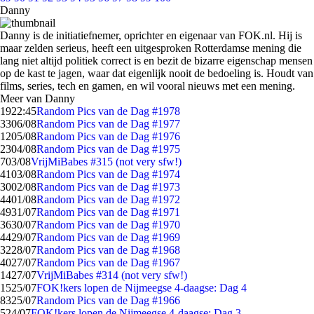
Danny
Danny is de initiatiefnemer, oprichter en eigenaar van FOK.nl. Hij is
maar zelden serieus, heeft een uitgesproken Rotterdamse mening die
lang niet altijd politiek correct is en bezit de bizarre eigenschap mensen
op de kast te jagen, waar dat eigenlijk nooit de bedoeling is. Houdt van
films, series, tech en gamen, en wil vooral nieuws met een mening.
Meer van Danny
19
22:45
Random Pics van de Dag #1978
33
06/08
Random Pics van de Dag #1977
12
05/08
Random Pics van de Dag #1976
23
04/08
Random Pics van de Dag #1975
7
03/08
VrijMiBabes #315 (not very sfw!)
41
03/08
Random Pics van de Dag #1974
30
02/08
Random Pics van de Dag #1973
44
01/08
Random Pics van de Dag #1972
49
31/07
Random Pics van de Dag #1971
36
30/07
Random Pics van de Dag #1970
44
29/07
Random Pics van de Dag #1969
32
28/07
Random Pics van de Dag #1968
40
27/07
Random Pics van de Dag #1967
14
27/07
VrijMiBabes #314 (not very sfw!)
15
25/07
FOK!kers lopen de Nijmeegse 4-daagse: Dag 4
83
25/07
Random Pics van de Dag #1966
5
24/07
FOK!kers lopen de Nijmeegse 4-daagse: Dag 3