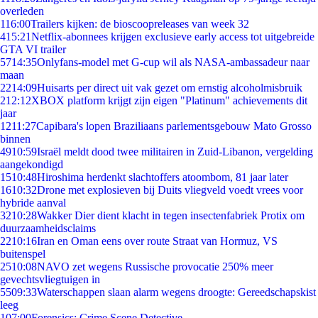
overleden
1
16:00
Trailers kijken: de bioscoopreleases van week 32
4
15:21
Netflix-abonnees krijgen exclusieve early access tot uitgebreide
GTA VI trailer
57
14:35
Onlyfans-model met G-cup wil als NASA-ambassadeur naar
maan
22
14:09
Huisarts per direct uit vak gezet om ernstig alcoholmisbruik
2
12:12
XBOX platform krijgt zijn eigen "Platinum" achievements dit
jaar
12
11:27
Capibara's lopen Braziliaans parlementsgebouw Mato Grosso
binnen
49
10:59
Israël meldt dood twee militairen in Zuid-Libanon, vergelding
aangekondigd
15
10:48
Hiroshima herdenkt slachtoffers atoombom, 81 jaar later
16
10:32
Drone met explosieven bij Duits vliegveld voedt vrees voor
hybride aanval
32
10:28
Wakker Dier dient klacht in tegen insectenfabriek Protix om
duurzaamheidsclaims
22
10:16
Iran en Oman eens over route Straat van Hormuz, VS
buitenspel
25
10:08
NAVO zet wegens Russische provocatie 250% meer
gevechtsvliegtuigen in
55
09:33
Waterschappen slaan alarm wegens droogte: Gereedschapskist
leeg
1
07:00
Forensics: Crime Scene Detective