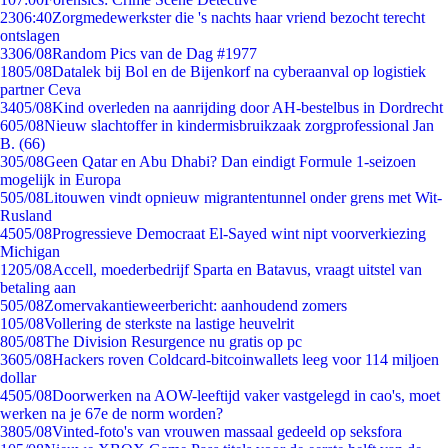
23
06:40
Zorgmedewerkster die 's nachts haar vriend bezocht terecht
ontslagen
33
06/08
Random Pics van de Dag #1977
18
05/08
Datalek bij Bol en de Bijenkorf na cyberaanval op logistiek
partner Ceva
34
05/08
Kind overleden na aanrijding door AH-bestelbus in Dordrecht
6
05/08
Nieuw slachtoffer in kindermisbruikzaak zorgprofessional Jan
B. (66)
3
05/08
Geen Qatar en Abu Dhabi? Dan eindigt Formule 1-seizoen
mogelijk in Europa
5
05/08
Litouwen vindt opnieuw migrantentunnel onder grens met Wit-
Rusland
45
05/08
Progressieve Democraat El-Sayed wint nipt voorverkiezing
Michigan
12
05/08
Accell, moederbedrijf Sparta en Batavus, vraagt uitstel van
betaling aan
5
05/08
Zomervakantieweerbericht: aanhoudend zomers
1
05/08
Vollering de sterkste na lastige heuvelrit
8
05/08
The Division Resurgence nu gratis op pc
36
05/08
Hackers roven Coldcard-bitcoinwallets leeg voor 114 miljoen
dollar
45
05/08
Doorwerken na AOW-leeftijd vaker vastgelegd in cao's, moet
werken na je 67e de norm worden?
38
05/08
Vinted-foto's van vrouwen massaal gedeeld op seksfora