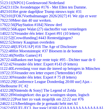
51
23:11
[NPO1] Goedenavond Nederland
254
23:11
De Avondetappe #176 - Met Ellen ten Damme.
49
23:01
Het grote dagelijkse Trump nieuws topic #31
76
23:01
[FOK!Voetbalmanager 2026/2027] #1 We zijn er weer
79
22:59
Meer dan 40 uur werken.
179
22:56
[PlayStation #184] Nieuw deel
109
22:56
Kapper Walat (27) slachtoffer van vernielingen
140
22:52
Verander één letter: Expert #91 (10 letters)
11
22:52
[Crowdfunding] #443 Rentestijgingen?
60
22:52
Jerney Kaagman overleden
255
22:48
[UFO/UAP] #16 The Age of Disclosure
75
22:48
Het Moestuintopic #37 Bloesem in de bomen
55
22:46
[Netflix Games] #1
267
22:44
Banken met hoge rente topic #95 - Dichter naar de 0
47
22:42
Verander één letter: Expert #143 (9 letters)
11
22:40
Levenslang voor man die inreed op betogers in München
197
22:35
Verander een letter expert (7lettereditie) #50
12
22:30
Verander één letter. Expert # 75 (8 letters)
195
22:29
[Conference League Donderdag 20:00 uur] Ajax -
Shelbourne FC #2
43
22:28
[Nintendo & Sony] The Legend of Zelda
38
22:28
Woningtekort: dus ga je woningen slopen, logisch
180
22:22
Post hier zo vaak mogelijk om 22:22 uur #76
246
22:12
Afbeeldingen die je gemaakt hebt met AI
216
22:05
[UEL/ECL live topic] #160 GOAAAAAAAAAAAAAL