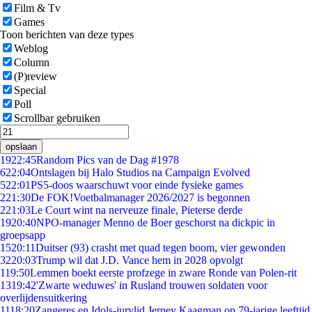
Film & Tv
Games
Toon berichten van deze types
Weblog
Column
(P)review
Special
Poll
Scrollbar gebruiken
opslaan
19
22:45
Random Pics van de Dag #1978
6
22:04
Ontslagen bij Halo Studios na Campaign Evolved
5
22:01
PS5-doos waarschuwt voor einde fysieke games
2
21:30
De FOK!Voetbalmanager 2026/2027 is begonnen
2
21:03
Le Court wint na nerveuze finale, Pieterse derde
19
20:40
NPO-manager Menno de Boer geschorst na dickpic in
groepsapp
15
20:11
Duitser (93) crasht met quad tegen boom, vier gewonden
32
20:03
Trump wil dat J.D. Vance hem in 2028 opvolgt
1
19:50
Lemmen boekt eerste profzege in zware Ronde van Polen-rit
13
19:42
'Zwarte weduwes' in Rusland trouwen soldaten voor
overlijdensuitkering
11
18:20
Zangeres en Idols-jurylid Jerney Kaagman op 79-jarige leeftijd