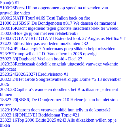
Spanje) #1
51
00:26
Perez Hilton opgenomen op spoed na uitzenden van
gruwelijke video
16
00:25
[ATP Tour] #169 Tosti Tallon back on fire
210
00:21
[SBS6] De Bondgenoten #317 We dansen de macaroni
19
00:16
Klacht ingediend tegen grootste insectenfabriek ter wereld
15
00:08
Hoe ga jij om met een relatiebreuk?
37
00:07
GTA VI #12 GTA VI Extended look 27 Augustus Netflix/YT
274
23:56
Post hier pas overleden muzikanten #32
17
23:49
Pinda-allergie? Andermans poep slikken helpt misschien
5
23:39
Trump wil dat J.D. Vance hem in 2028 opvolgt
259
23:39
[Dagboek] Veel aan hoofd - Deel 27
10
23:38
Rechtszaak dodelijk ongeluk uitgesteld vanwege vakantie
advocaat
25
23:24
[2026/2027] Eredivisietoto #1
203
23:24
Het Grote Songfestivalfeest Ziggo Dome #5 13 november
2026
20
23:23
Capibara's wandelen doodleuk het Braziliaanse parlement
binnen
188
23:20
[SBS6] De Oranjezomer #10 Helene je kan het niet stop
ermee
18
23:19
Waarom doen vrouwen altijd hun telly in de kontzak?
180
23:16
[ONLINE] Roddelpraat Topic #21
233
23:16
Top 2000 Editie 2025 #243 Alle dikzakken willen op je
lijken