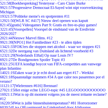
5
21:58
[Boekbespreking] Yesteryear - Caro Claire Burke
99
21:57
Progressieve Democraat El-Sayed wint nipt voorverkiezing
Michigan
193
21:57
Politieke meme's en spotprenten #11
129
21:50
[WLR SC #417] Nieuw deel openen was kaputt
8
21:45
[gratis] Videogames Part 9: Gratis en free-to-play games!
32
21:45
[Voorspellen] Voorspel de eindstand van de Eredivisie
2026/2027
20
21:44
Nieuwe Marvel films. #12
99
21:39
[NPO1] Het Familiediner #23 - te allen tijden
134
21:33
FOK!ers die stoppen met alcohol - waar we stoppen #21
65
21:32
De neergang van Duitsland als lichtend voorbeeld #3
123
21:29
[Nederlands Elftal] Op naar Louis IV?
69
21:27
De Bondgenoten Spoiler Topic #3
83
21:25
UEFA kondigt boycot van FIFA-competities aan vanwege
plan Infantino
140
21:19
Zaken waar je je echt dood aan ergert #17 - Werklui
68
21:18
Spaanstalige nummers #34 A que calor nos pasaremos por el
verano?
111
21:17
[Wielrennen #616] Brennan!
270
21:15
Het enige echte LEGO-topic #45 LEGOOOOOOOOOOO
169
21:13
Wat is op dit moment volgens jou de meest irritante reclame?
#12
162
20:58
Wat is jullie binnenhuistemperatuur? #81 Horrorzomer
60
20:54
Lisa (38) vermoord in Griekenland door Afghaanse