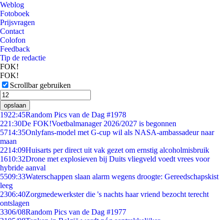
Weblog
Fotoboek
Prijsvragen
Contact
Colofon
Feedback
Tip de redactie
FOK!
FOK!
Scrollbar gebruiken
opslaan
19
22:45
Random Pics van de Dag #1978
2
21:30
De FOK!Voetbalmanager 2026/2027 is begonnen
57
14:35
Onlyfans-model met G-cup wil als NASA-ambassadeur naar
maan
22
14:09
Huisarts per direct uit vak gezet om ernstig alcoholmisbruik
16
10:32
Drone met explosieven bij Duits vliegveld voedt vrees voor
hybride aanval
55
09:33
Waterschappen slaan alarm wegens droogte: Gereedschapskist
leeg
23
06:40
Zorgmedewerkster die 's nachts haar vriend bezocht terecht
ontslagen
33
06/08
Random Pics van de Dag #1977