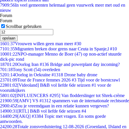
79
09:56
In veel gemeenten helemaal geen vuurwerk meer met oud en
nieuw
Forum
Forum
Scrollbar gebruiken
opslaan
16
01:37
Vrouwen willen geen man meer #30
71
01:35
Migranten breken door grens naar Ceuta in Spanje,l #10
100
01:22
NPO-manager Menno de Boer (47) op non-actief stuurde
dick-pic rond
187
01:20
Oorlog Iran #136 Bridge and powerplant day incoming?
7
01:18
Tony Scott (54) overleden
52
01:14
Oorlog in Oekraïne #1318 Drone baby drone
237
01:09
Tour de France femmes 2026 #3 Tijd voor de borstcrawl
228
01:02
[Videoland] B&B vol liefde 6de seizoen #1 voor de
vooruitkijkers
58
01:02
[INFLUENCERS #295] Van flodderslinger tot Shrek-crème
219
00:59
[AMV] VS #1312 spammers van de internationale rechtsorde
29
00:45
Zou je vreemdgaan in een relatie kunnen vergeven?
149
00:31
[RTL] B&B vol liefde 6de seizoen #4
144
00:29
[AKQ] #3384 Topic met vragen. En soms goede
antwoorden.
242
00:28
Totale zonsverduistering 12-08-2026 (Groenland, IJsland en