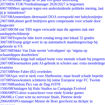
2
07/08
De FOK!Voetbalmanager 2026/2027 is begonnen
69
07/08
Meer agressie tegen een andersluidende politieke mening, laat
jij je intimideren?
31
07/08
Amsterdams dierenasiel DOA overspoeld met babykonijntjes
29
07/08
Kabinet geeft bedrijven geen compensatie voor schade door
laagwater
24
07/08
OM eist TBS tegen verwarde man die agenten stak met
aardappelschilmesje
30
07/08
Tropische hitte keert zondag terug met lokaal 32 graden
30
07/08
Trump grijpt weer in op automatisch staatsburgerschap bij
geboorte in VS
56
07/08
Dikke Van Dale neemt 'vulvalippen' op: 'stigma op
schaamlippen doorbreken'
16
07/08
Meta krijgt half miljard boete voor mentale schade bij jongeren
20
07/08
Denemarken pakt AI-gebruik in scholen aan: extra mondelinge
examens
25
07/08
Peter Faber (82) overleden
0
07/08
Ajax veel te sterk voor Shelbourne, maar houdt schade beperkt
1
07/08
Nieuwkomers schitteren bij ruime Europese zege FC Twente
19
07/08
Random Pics van de Dag #1978
15
06/08
Ontslagen bij Halo Studios na Campaign Evolved
19
06/08
PS5-doos waarschuwt voor einde fysieke games
2
06/08
Le Court wint na nerveuze finale, Pieterse derde
29
06/08
NPO-manager Menno de Boer geschorst na dickpic in