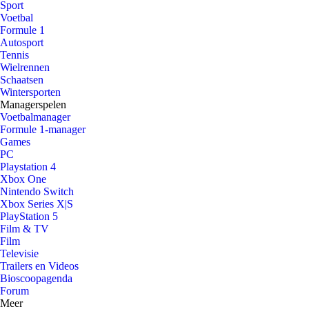
Sport
Voetbal
Formule 1
Autosport
Tennis
Wielrennen
Schaatsen
Wintersporten
Managerspelen
Voetbalmanager
Formule 1-manager
Games
PC
Playstation 4
Xbox One
Nintendo Switch
Xbox Series X|S
PlayStation 5
Film & TV
Film
Televisie
Trailers en Videos
Bioscoopagenda
Forum
Meer