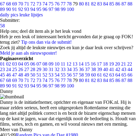
67
68
69
70
71
72
73
74
75
76
77
78
79
80
81
82
83
84
85
86
87
88
89
90
91
92
93
94
95
96
97
98
99
100
daily pics
leuke lijstjes
Submitter:
58
Help ons; deel dit item als je het leuk vond
Heb je een leuk of interessant bericht gevonden dat je graag op FOK!
terug ziet?
Tip ons dan via de submit!
Zoek jij altijd de leukste nieuwtjes en kun je daar leuk over schrijven?
Meld je aan als nieuwsposter!
Paginaoverzicht
01
02
03
04
05
06
07
08
09
10
11
12
13
14
15
16
17
18
19
20
21
22
23
24
25
26
27
28
29
30
31
32
33
34
35
36
37
38
39
40
41
42
43
44
45
46
47
48
49
50
51
52
53
54
55
56
57
58
59
60
61
62
63
64
65
66
67
68
69
70
71
72
73
74
75
76
77
78
79
80
81
82
83
84
85
86
87
88
89
90
91
92
93
94
95
96
97
98
99
100
Danny
Danny is de initiatiefnemer, oprichter en eigenaar van FOK.nl. Hij is
maar zelden serieus, heeft een uitgesproken Rotterdamse mening die
lang niet altijd politiek correct is en bezit de bizarre eigenschap mensen
op de kast te jagen, waar dat eigenlijk nooit de bedoeling is. Houdt van
films, series, tech en gamen, en wil vooral nieuws met een mening.
Meer van Danny
40
15:09
Random Pics van de Dag #1980