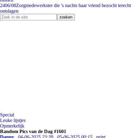
24
06/08
Zorgmedewerkster die 's nachts haar vriend bezocht terecht
ontslagen
Special
Leuke lijstjes
Opmerkelijk
Random Pics van de Dag #1601
Danny
04-06-2025 23:39
05-06-2025 00:15
print