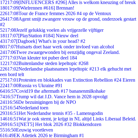
172
17:09
[INFLUENCERS #296] Alles is welkom kneuzing of breuk
180
17:09
[Wielrennen #616] Brennan!
226
17:08
Tour de France femmes 2026 #4 op de Ventoux
264
17:08
Agent smijt zwangere vrouw op de grond, onderzoek gestart
#2
52
17:08
Jezelf gelukkig voelen als vrijgezelle vijftiger
181
17:07
[PlayStation #184] Nieuw deel
43
17:07
[Dagboek] What's in your head? #2
80
17:07
Huisarts doet haar werk onder invloed van alcohol
24
17:06
Twee zwaargewonden bij eenzijdig ongeval Zeeland.
277
17:03
Van kleuter tot puber deel 184
122
17:02
Buitenlandse steden lepeltopic #268
226
17:02
Nederlandse plaatsnamen lepeltopic #213 elk gehucht met
een bord telt
275
17:01
Protesten en blokkades van Extinction Rebellion #24 Eieren
224
17:00
Russia vs Ukraine #91
64
16:57
Covid19 the aftermath #17 bananenmilkshake
74
16:57
Trump wil dat J.D. Vance hem in 2028 opvolgt
241
16:56
De bezuinigingen bij de NPO
125
16:54
Nederland toen
293
16:51
Het Nederlandse tennis #35 - Lamensgodin
146
16:51
Wat je ook stemt, je krijgt in NL altijd Links Liberaal Beleid.
269
16:51
[NET5] Het blok 2026 #32 Blokkendozen
55
16:50
Eeuwig voortleven
6
16:49
EK Atletiek 2026 te Birmingham #1