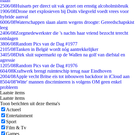
maan
25
06/08
Huisarts per direct uit vak gezet om ernstig alcoholmisbruik
19
06/08
Drone met explosieven bij Duits vliegveld voedt vrees voor
hybride aanval
60
06/08
Waterschappen slaan alarm wegens droogte: Gereedschapskist
leeg
24
06/08
Zorgmedewerkster die 's nachts haar vriend bezocht terecht
ontslagen
38
06/08
Random Pics van de Dag #1977
21
05/08
Tanken in België wordt nóg aantrekkelijker
34
05/08
Dirk sluit supermarkt op de Wallen na golf van diefstal en
agressie
12
05/08
Random Pics van de Dag #1976
6
04/08
Kraftwerk brengt ruimteschip terug naar Eindhoven
20
04/08
Apple vecht Britse eis tot inbouwen backdoor in iCloud aan
85
04/08
'Witte' mannen discrimineren is volgens OM geen enkel
probleem
Laatste items
Laatste items
Toon berichten uit deze thema's
Actueel
Entertainment
Sport
Film & Tv
Games