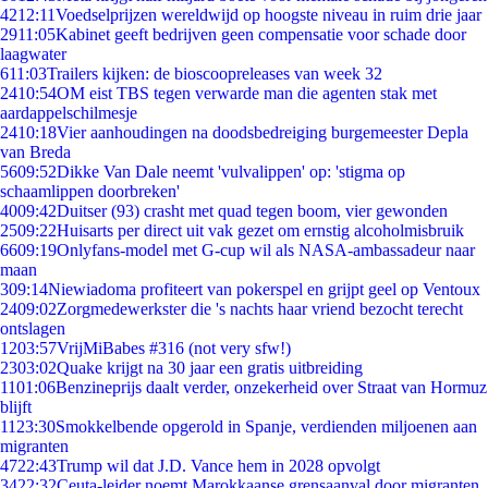
42
12:11
Voedselprijzen wereldwijd op hoogste niveau in ruim drie jaar
29
11:05
Kabinet geeft bedrijven geen compensatie voor schade door
laagwater
6
11:03
Trailers kijken: de bioscoopreleases van week 32
24
10:54
OM eist TBS tegen verwarde man die agenten stak met
aardappelschilmesje
24
10:18
Vier aanhoudingen na doodsbedreiging burgemeester Depla
van Breda
56
09:52
Dikke Van Dale neemt 'vulvalippen' op: 'stigma op
schaamlippen doorbreken'
40
09:42
Duitser (93) crasht met quad tegen boom, vier gewonden
25
09:22
Huisarts per direct uit vak gezet om ernstig alcoholmisbruik
66
09:19
Onlyfans-model met G-cup wil als NASA-ambassadeur naar
maan
3
09:14
Niewiadoma profiteert van pokerspel en grijpt geel op Ventoux
24
09:02
Zorgmedewerkster die 's nachts haar vriend bezocht terecht
ontslagen
12
03:57
VrijMiBabes #316 (not very sfw!)
23
03:02
Quake krijgt na 30 jaar een gratis uitbreiding
11
01:06
Benzineprijs daalt verder, onzekerheid over Straat van Hormuz
blijft
11
23:30
Smokkelbende opgerold in Spanje, verdienden miljoenen aan
migranten
47
22:43
Trump wil dat J.D. Vance hem in 2028 opvolgt
34
22:32
Ceuta-leider noemt Marokkaanse grensaanval door migranten