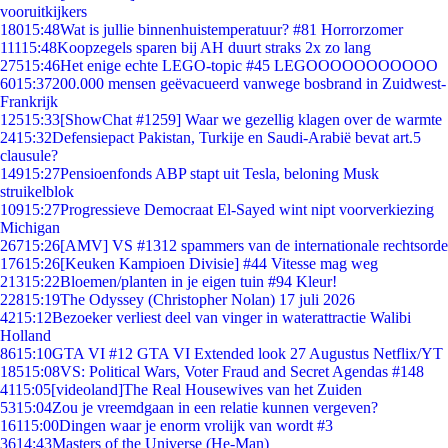
vooruitkijkers
180
15:48
Wat is jullie binnenhuistemperatuur? #81 Horrorzomer
111
15:48
Koopzegels sparen bij AH duurt straks 2x zo lang
275
15:46
Het enige echte LEGO-topic #45 LEGOOOOOOOOOOO
60
15:37
200.000 mensen geëvacueerd vanwege bosbrand in Zuidwest-
Frankrijk
125
15:33
[ShowChat #1259] Waar we gezellig klagen over de warmte
24
15:32
Defensiepact Pakistan, Turkije en Saudi-Arabië bevat art.5
clausule?
149
15:27
Pensioenfonds ABP stapt uit Tesla, beloning Musk
struikelblok
109
15:27
Progressieve Democraat El-Sayed wint nipt voorverkiezing
Michigan
267
15:26
[AMV] VS #1312 spammers van de internationale rechtsorde
176
15:26
[Keuken Kampioen Divisie] #44 Vitesse mag weg
213
15:22
Bloemen/planten in je eigen tuin #94 Kleur!
228
15:19
The Odyssey (Christopher Nolan) 17 juli 2026
42
15:12
Bezoeker verliest deel van vinger in waterattractie Walibi
Holland
86
15:10
GTA VI #12 GTA VI Extended look 27 Augustus Netflix/YT
185
15:08
VS: Political Wars, Voter Fraud and Secret Agendas #148
41
15:05
[videoland]The Real Housewives van het Zuiden
53
15:04
Zou je vreemdgaan in een relatie kunnen vergeven?
161
15:00
Dingen waar je enorm vrolijk van wordt #3
36
14:43
Masters of the Universe (He-Man)