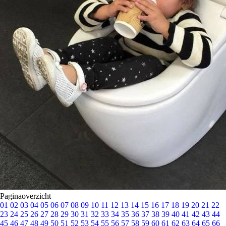
Paginaoverzicht
01
02
03
04
05
06
07
08
09
10
11
12
13
14
15
16
17
18
19
20
21
22
23
24
25
26
27
28
29
30
31
32
33
34
35
36
37
38
39
40
41
42
43
44
45
46
47
48
49
50
51
52
53
54
55
56
57
58
59
60
61
62
63
64
65
66