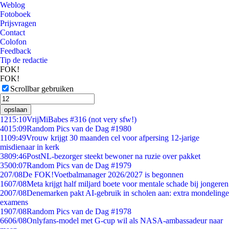
Weblog
Fotoboek
Prijsvragen
Contact
Colofon
Feedback
Tip de redactie
FOK!
FOK!
Scrollbar gebruiken
opslaan
12
15:10
VrijMiBabes #316 (not very sfw!)
40
15:09
Random Pics van de Dag #1980
11
09:49
Vrouw krijgt 30 maanden cel voor afpersing 12-jarige
misdienaar in kerk
38
09:46
PostNL-bezorger steekt bewoner na ruzie over pakket
35
00:07
Random Pics van de Dag #1979
2
07/08
De FOK!Voetbalmanager 2026/2027 is begonnen
16
07/08
Meta krijgt half miljard boete voor mentale schade bij jongeren
20
07/08
Denemarken pakt AI-gebruik in scholen aan: extra mondelinge
examens
19
07/08
Random Pics van de Dag #1978
66
06/08
Onlyfans-model met G-cup wil als NASA-ambassadeur naar