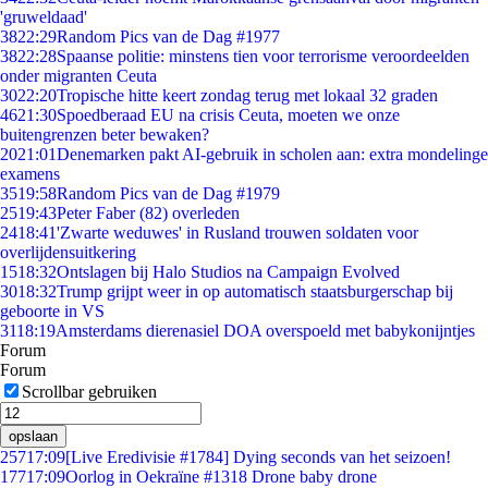
'gruweldaad'
38
22:29
Random Pics van de Dag #1977
38
22:28
Spaanse politie: minstens tien voor terrorisme veroordeelden
onder migranten Ceuta
30
22:20
Tropische hitte keert zondag terug met lokaal 32 graden
46
21:30
Spoedberaad EU na crisis Ceuta, moeten we onze
buitengrenzen beter bewaken?
20
21:01
Denemarken pakt AI-gebruik in scholen aan: extra mondelinge
examens
35
19:58
Random Pics van de Dag #1979
25
19:43
Peter Faber (82) overleden
24
18:41
'Zwarte weduwes' in Rusland trouwen soldaten voor
overlijdensuitkering
15
18:32
Ontslagen bij Halo Studios na Campaign Evolved
30
18:32
Trump grijpt weer in op automatisch staatsburgerschap bij
geboorte in VS
31
18:19
Amsterdams dierenasiel DOA overspoeld met babykonijntjes
Forum
Forum
Scrollbar gebruiken
opslaan
257
17:09
[Live Eredivisie #1784] Dying seconds van het seizoen!
177
17:09
Oorlog in Oekraïne #1318 Drone baby drone