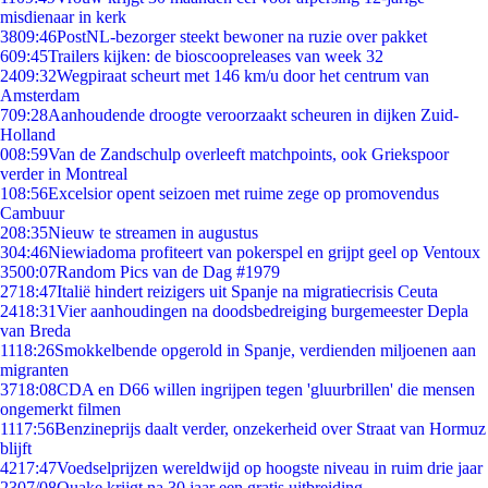
misdienaar in kerk
38
09:46
PostNL-bezorger steekt bewoner na ruzie over pakket
6
09:45
Trailers kijken: de bioscoopreleases van week 32
24
09:32
Wegpiraat scheurt met 146 km/u door het centrum van
Amsterdam
7
09:28
Aanhoudende droogte veroorzaakt scheuren in dijken Zuid-
Holland
0
08:59
Van de Zandschulp overleeft matchpoints, ook Griekspoor
verder in Montreal
1
08:56
Excelsior opent seizoen met ruime zege op promovendus
Cambuur
2
08:35
Nieuw te streamen in augustus
3
04:46
Niewiadoma profiteert van pokerspel en grijpt geel op Ventoux
35
00:07
Random Pics van de Dag #1979
27
18:47
Italië hindert reizigers uit Spanje na migratiecrisis Ceuta
24
18:31
Vier aanhoudingen na doodsbedreiging burgemeester Depla
van Breda
11
18:26
Smokkelbende opgerold in Spanje, verdienden miljoenen aan
migranten
37
18:08
CDA en D66 willen ingrijpen tegen 'gluurbrillen' die mensen
ongemerkt filmen
11
17:56
Benzineprijs daalt verder, onzekerheid over Straat van Hormuz
blijft
42
17:47
Voedselprijzen wereldwijd op hoogste niveau in ruim drie jaar
23
07/08
Quake krijgt na 30 jaar een gratis uitbreiding