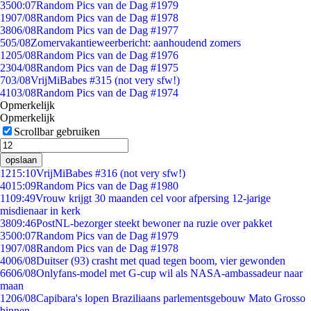
35
00:07
Random Pics van de Dag #1979
19
07/08
Random Pics van de Dag #1978
38
06/08
Random Pics van de Dag #1977
5
05/08
Zomervakantieweerbericht: aanhoudend zomers
12
05/08
Random Pics van de Dag #1976
23
04/08
Random Pics van de Dag #1975
7
03/08
VrijMiBabes #315 (not very sfw!)
41
03/08
Random Pics van de Dag #1974
Opmerkelijk
Opmerkelijk
Scrollbar gebruiken
opslaan
12
15:10
VrijMiBabes #316 (not very sfw!)
40
15:09
Random Pics van de Dag #1980
11
09:49
Vrouw krijgt 30 maanden cel voor afpersing 12-jarige
misdienaar in kerk
38
09:46
PostNL-bezorger steekt bewoner na ruzie over pakket
35
00:07
Random Pics van de Dag #1979
19
07/08
Random Pics van de Dag #1978
40
06/08
Duitser (93) crasht met quad tegen boom, vier gewonden
66
06/08
Onlyfans-model met G-cup wil als NASA-ambassadeur naar
maan
12
06/08
Capibara's lopen Braziliaans parlementsgebouw Mato Grosso
binnen