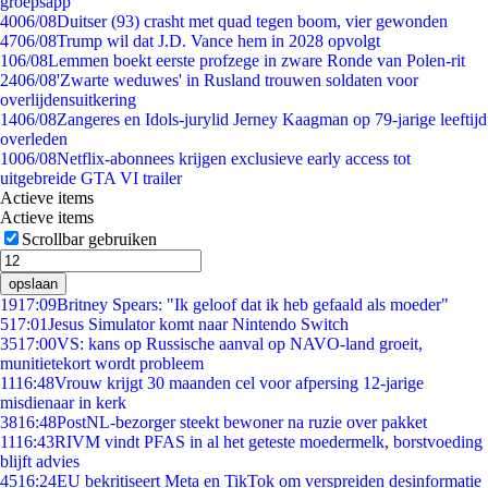
groepsapp
40
06/08
Duitser (93) crasht met quad tegen boom, vier gewonden
47
06/08
Trump wil dat J.D. Vance hem in 2028 opvolgt
1
06/08
Lemmen boekt eerste profzege in zware Ronde van Polen-rit
24
06/08
'Zwarte weduwes' in Rusland trouwen soldaten voor
overlijdensuitkering
14
06/08
Zangeres en Idols-jurylid Jerney Kaagman op 79-jarige leeftijd
overleden
10
06/08
Netflix-abonnees krijgen exclusieve early access tot
uitgebreide GTA VI trailer
Actieve items
Actieve items
Scrollbar gebruiken
opslaan
19
17:09
Britney Spears: "Ik geloof dat ik heb gefaald als moeder"
5
17:01
Jesus Simulator komt naar Nintendo Switch
35
17:00
VS: kans op Russische aanval op NAVO-land groeit,
munitietekort wordt probleem
11
16:48
Vrouw krijgt 30 maanden cel voor afpersing 12-jarige
misdienaar in kerk
38
16:48
PostNL-bezorger steekt bewoner na ruzie over pakket
11
16:43
RIVM vindt PFAS in al het geteste moedermelk, borstvoeding
blijft advies
45
16:24
EU bekritiseert Meta en TikTok om verspreiden desinformatie