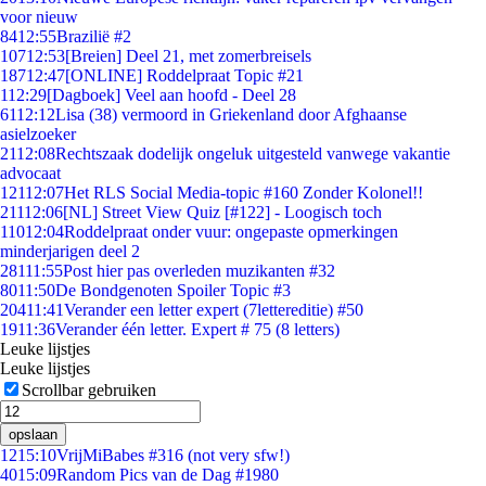
voor nieuw
84
12:55
Brazilië #2
107
12:53
[Breien] Deel 21, met zomerbreisels
187
12:47
[ONLINE] Roddelpraat Topic #21
1
12:29
[Dagboek] Veel aan hoofd - Deel 28
61
12:12
Lisa (38) vermoord in Griekenland door Afghaanse
asielzoeker
21
12:08
Rechtszaak dodelijk ongeluk uitgesteld vanwege vakantie
advocaat
121
12:07
Het RLS Social Media-topic #160 Zonder Kolonel!!
211
12:06
[NL] Street View Quiz [#122] - Loogisch toch
110
12:04
Roddelpraat onder vuur: ongepaste opmerkingen
minderjarigen deel 2
281
11:55
Post hier pas overleden muzikanten #32
80
11:50
De Bondgenoten Spoiler Topic #3
204
11:41
Verander een letter expert (7lettereditie) #50
19
11:36
Verander één letter. Expert # 75 (8 letters)
Leuke lijstjes
Leuke lijstjes
Scrollbar gebruiken
opslaan
12
15:10
VrijMiBabes #316 (not very sfw!)
40
15:09
Random Pics van de Dag #1980