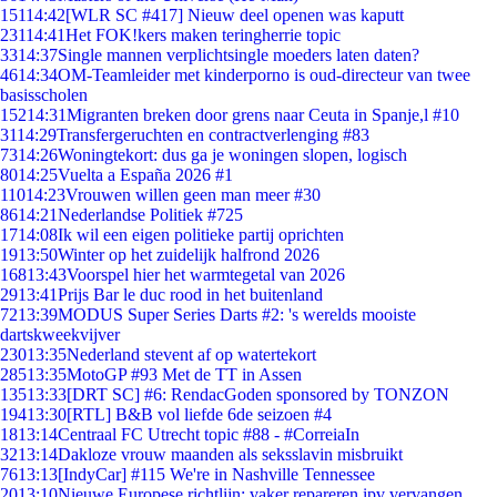
151
14:42
[WLR SC #417] Nieuw deel openen was kaputt
231
14:41
Het FOK!kers maken teringherrie topic
33
14:37
Single mannen verplichtsingle moeders laten daten?
46
14:34
OM-Teamleider met kinderporno is oud-directeur van twee
basisscholen
152
14:31
Migranten breken door grens naar Ceuta in Spanje,l #10
31
14:29
Transfergeruchten en contractverlenging #83
73
14:26
Woningtekort: dus ga je woningen slopen, logisch
80
14:25
Vuelta a España 2026 #1
110
14:23
Vrouwen willen geen man meer #30
86
14:21
Nederlandse Politiek #725
17
14:08
Ik wil een eigen politieke partij oprichten
19
13:50
Winter op het zuidelijk halfrond 2026
168
13:43
Voorspel hier het warmtegetal van 2026
29
13:41
Prijs Bar le duc rood in het buitenland
72
13:39
MODUS Super Series Darts #2: 's werelds mooiste
dartskweekvijver
230
13:35
Nederland stevent af op watertekort
285
13:35
MotoGP #93 Met de TT in Assen
135
13:33
[DRT SC] #6: RendacGoden sponsored by TONZON
194
13:30
[RTL] B&B vol liefde 6de seizoen #4
18
13:14
Centraal FC Utrecht topic #88 - #CorreiaIn
32
13:14
Dakloze vrouw maanden als seksslavin misbruikt
76
13:13
[IndyCar] #115 We're in Nashville Tennessee
20
13:10
Nieuwe Europese richtlijn: vaker repareren ipv vervangen