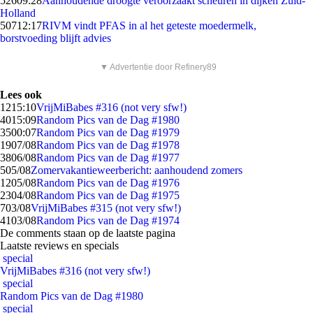
526
09:28
Aanhoudende droogte veroorzaakt scheuren in dijken Zuid-
Holland
507
12:17
RIVM vindt PFAS in al het geteste moedermelk,
borstvoeding blijft advies
▼ Advertentie door Refinery89
Lees ook
12
15:10
VrijMiBabes #316 (not very sfw!)
40
15:09
Random Pics van de Dag #1980
35
00:07
Random Pics van de Dag #1979
19
07/08
Random Pics van de Dag #1978
38
06/08
Random Pics van de Dag #1977
5
05/08
Zomervakantieweerbericht: aanhoudend zomers
12
05/08
Random Pics van de Dag #1976
23
04/08
Random Pics van de Dag #1975
7
03/08
VrijMiBabes #315 (not very sfw!)
41
03/08
Random Pics van de Dag #1974
De comments staan op de laatste pagina
Laatste reviews en specials
special
VrijMiBabes #316 (not very sfw!)
special
Random Pics van de Dag #1980
special