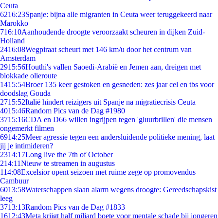
Ceuta
62
16:23
Spanje: bijna alle migranten in Ceuta weer teruggekeerd naar
Marokko
7
16:10
Aanhoudende droogte veroorzaakt scheuren in dijken Zuid-
Holland
24
16:08
Wegpiraat scheurt met 146 km/u door het centrum van
Amsterdam
29
15:56
Houthi's vallen Saoedi-Arabië en Jemen aan, dreigen met
blokkade olieroute
14
15:54
Broer 135 keer gestoken en gesneden: zes jaar cel en tbs voor
doodslag Gouda
27
15:52
Italië hindert reizigers uit Spanje na migratiecrisis Ceuta
40
15:46
Random Pics van de Dag #1980
37
15:16
CDA en D66 willen ingrijpen tegen 'gluurbrillen' die mensen
ongemerkt filmen
69
14:25
Meer agressie tegen een andersluidende politieke mening, laat
jij je intimideren?
23
14:17
Long live the 7th of October
2
14:11
Nieuw te streamen in augustus
1
14:08
Excelsior opent seizoen met ruime zege op promovendus
Cambuur
60
13:58
Waterschappen slaan alarm wegens droogte: Gereedschapskist
leeg
37
13:13
Random Pics van de Dag #1833
16
12:43
Meta krijgt half miljard boete voor mentale schade bij jongeren