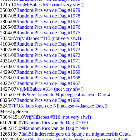
12
15:10
VrijMiBabes #316 (not very sfw!)
35
00:07
Random Pics van de Dag #1979
19
07/08
Random Pics van de Dag #1978
38
06/08
Random Pics van de Dag #1977
12
05/08
Random Pics van de Dag #1976
23
04/08
Random Pics van de Dag #1975
7
03/08
VrijMiBabes #315 (not very sfw!)
41
03/08
Random Pics van de Dag #1974
30
02/08
Random Pics van de Dag #1973
44
01/08
Random Pics van de Dag #1972
49
31/07
Random Pics van de Dag #1971
36
30/07
Random Pics van de Dag #1970
44
29/07
Random Pics van de Dag #1969
32
28/07
Random Pics van de Dag #1968
40
27/07
Random Pics van de Dag #1967
14
27/07
VrijMiBabes #314 (not very sfw!)
15
25/07
FOK!kers lopen de Nijmeegse 4-daagse: Dag 4
83
25/07
Random Pics van de Dag #1966
5
24/07
FOK!kers lopen de Nijmeegse 4-daagse: Dag 3
Meest gelezen
73044
15:10
VrijMiBabes #316 (not very sfw!)
61020
00:07
Random Pics van de Dag #1979
29822
15:09
Random Pics van de Dag #1980
1265
18:47
Italië hindert reizigers uit Spanje na migratiecrisis Ceuta
1165
09:46
PostNL-bezorger steekt bewoner na ruzie over pakket