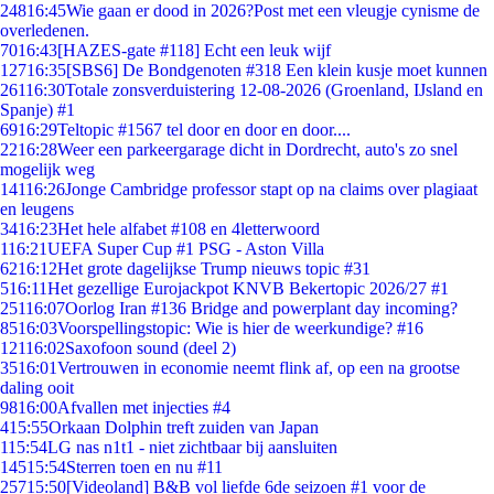
248
16:45
Wie gaan er dood in 2026?Post met een vleugje cynisme de
overledenen.
70
16:43
[HAZES-gate #118] Echt een leuk wijf
127
16:35
[SBS6] De Bondgenoten #318 Een klein kusje moet kunnen
261
16:30
Totale zonsverduistering 12-08-2026 (Groenland, IJsland en
Spanje) #1
69
16:29
Teltopic #1567 tel door en door en door....
22
16:28
Weer een parkeergarage dicht in Dordrecht, auto's zo snel
mogelijk weg
141
16:26
Jonge Cambridge professor stapt op na claims over plagiaat
en leugens
34
16:23
Het hele alfabet #108 en 4letterwoord
1
16:21
UEFA Super Cup #1 PSG - Aston Villa
62
16:12
Het grote dagelijkse Trump nieuws topic #31
5
16:11
Het gezellige Eurojackpot KNVB Bekertopic 2026/27 #1
251
16:07
Oorlog Iran #136 Bridge and powerplant day incoming?
85
16:03
Voorspellingstopic: Wie is hier de weerkundige? #16
121
16:02
Saxofoon sound (deel 2)
35
16:01
Vertrouwen in economie neemt flink af, op een na grootse
daling ooit
98
16:00
Afvallen met injecties #4
4
15:55
Orkaan Dolphin treft zuiden van Japan
1
15:54
LG nas n1t1 - niet zichtbaar bij aansluiten
145
15:54
Sterren toen en nu #11
257
15:50
[Videoland] B&B vol liefde 6de seizoen #1 voor de