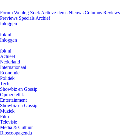
Forum
Weblog
Zoek
Actieve Items
Nieuws
Columns
Reviews
Previews
Specials
Archief
Inloggen
fok.nl
Inloggen
fok.nl
Actueel
Nederland
Internationaal
Economie
Politiek
Tech
Showbiz en Gossip
Opmerkelijk
Entertainment
Showbiz en Gossip
Muziek
Film
Televisie
Media & Cultuur
Bioscoopagenda