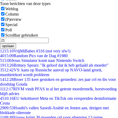
Toon berichten van deze types
Weblog
Column
(P)review
Special
Poll
Scrollbar gebruiken
opslaan
12
15:10
VrijMiBabes #316 (not very sfw!)
40
15:09
Random Pics van de Dag #1980
5
15:00
Jesus Simulator komt naar Nintendo Switch
19
13:26
Britney Spears: "Ik geloof dat ik heb gefaald als moeder"
35
12:42
VS: kans op Russische aanval op NAVO-land groeit,
munitietekort wordt probleem
14
12:28
Broer 135 keer gestoken en gesneden: zes jaar cel en tbs voor
doodslag Gouda
11
12:17
RIVM vindt PFAS in al het geteste moedermelk, borstvoeding
blijft advies
45
10:16
EU bekritiseert Meta en TikTok om verspreiden desinformatie
Ceuta
29
09:53
Houthi's vallen Saoedi-Arabië en Jemen aan, dreigen met
blokkade olieroute
11
09:49
Vrouw krijgt 30 maanden cel voor afpersing 12-jarige