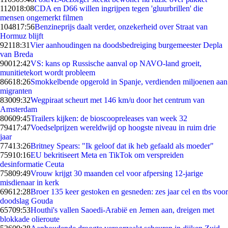
1120
18:08
CDA en D66 willen ingrijpen tegen 'gluurbrillen' die
mensen ongemerkt filmen
1048
17:56
Benzineprijs daalt verder, onzekerheid over Straat van
Hormuz blijft
921
18:31
Vier aanhoudingen na doodsbedreiging burgemeester Depla
van Breda
900
12:42
VS: kans op Russische aanval op NAVO-land groeit,
munitietekort wordt probleem
866
18:26
Smokkelbende opgerold in Spanje, verdienden miljoenen aan
migranten
830
09:32
Wegpiraat scheurt met 146 km/u door het centrum van
Amsterdam
806
09:45
Trailers kijken: de bioscoopreleases van week 32
794
17:47
Voedselprijzen wereldwijd op hoogste niveau in ruim drie
jaar
774
13:26
Britney Spears: "Ik geloof dat ik heb gefaald als moeder"
759
10:16
EU bekritiseert Meta en TikTok om verspreiden
desinformatie Ceuta
758
09:49
Vrouw krijgt 30 maanden cel voor afpersing 12-jarige
misdienaar in kerk
696
12:28
Broer 135 keer gestoken en gesneden: zes jaar cel en tbs voor
doodslag Gouda
657
09:53
Houthi's vallen Saoedi-Arabië en Jemen aan, dreigen met
blokkade olieroute