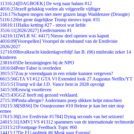
113
16:24
[DAGBOEK] De weg naar balans #12
40
16:23
Jezelf gelukkig voelen als vrijgezelle vijftiger
2
16:17
Schapen mogen niet meer grazen langs Waddenzee (Droogte)
51
16:12
Het grote dagelijkse Trump nieuws topic #31
166
16:11
Haiku ketting #27 - strooi wat liefde
35
16:11
[2026/2027] Eredivisietoto #1
142
16:11
[WLR SC #417] Nieuw deel openen was kaputt
40
16:09
[Voorspellen] Voorspel de eindstand van de Eredivisie
2026/2027
127
16:09
Invalkracht kinderdagverblijf Jan B. (66) misbruikt zeker 14
kinderen
238
16:05
De bezuinigingen bij de NPO
18
16:04
Peter Faber is overleden
39
15:57
Zou je vreemdgaan in een relatie kunnen vergeven?
66
15:56
GTA VI #12 GTA VI Extended look 27 Augustus Netflix/YT
35
15:51
Trump wil dat J.D. Vance hem in 2028 opvolgt
34
15:50
Eeuwig voortleven
42
15:43
GGZ heeft mij gezond verklaard.
27
15:39
Pinda-allergie? Andermans poep slikken helpt misschien
192
15:38
[SBS6] De Oranjezomer #10 Helene je kan het niet stop
ermee
176
15:36
[Live Eredivisie #1784] Dying seconds van het seizoen!
240
15:31
[AMV] VS #1312 spammers van de internationale rechtsorde
233
15:21
Frontpage Feedback Topic #60
144
15:17
De EU-politiek #6 Musk naar Europa!