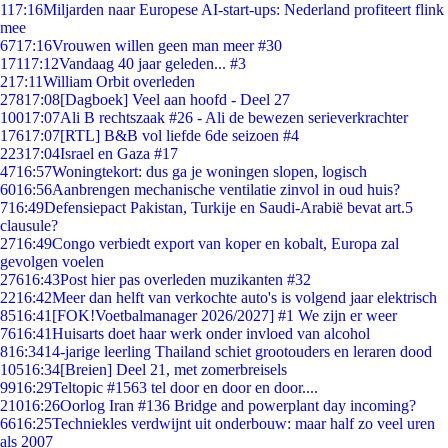
1
17:16
Miljarden naar Europese AI-start-ups: Nederland profiteert flink
mee
67
17:16
Vrouwen willen geen man meer #30
171
17:12
Vandaag 40 jaar geleden... #3
2
17:11
William Orbit overleden
278
17:08
[Dagboek] Veel aan hoofd - Deel 27
100
17:07
Ali B rechtszaak #26 - Ali de bewezen serieverkrachter
176
17:07
[RTL] B&B vol liefde 6de seizoen #4
223
17:04
Israel en Gaza #17
47
16:57
Woningtekort: dus ga je woningen slopen, logisch
60
16:56
Aanbrengen mechanische ventilatie zinvol in oud huis?
7
16:49
Defensiepact Pakistan, Turkije en Saudi-Arabië bevat art.5
clausule?
27
16:49
Congo verbiedt export van koper en kobalt, Europa zal
gevolgen voelen
276
16:43
Post hier pas overleden muzikanten #32
22
16:42
Meer dan helft van verkochte auto's is volgend jaar elektrisch
85
16:41
[FOK!Voetbalmanager 2026/2027] #1 We zijn er weer
76
16:41
Huisarts doet haar werk onder invloed van alcohol
8
16:34
14-jarige leerling Thailand schiet grootouders en leraren dood
105
16:34
[Breien] Deel 21, met zomerbreisels
99
16:29
Teltopic #1563 tel door en door en door....
210
16:26
Oorlog Iran #136 Bridge and powerplant day incoming?
66
16:25
Techniekles verdwijnt uit onderbouw: maar half zo veel uren
als 2007