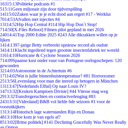
163
15:13
Politieke podcasts #1
5
15:11
Geen miljonair zijn door tijdverspilling
141
15:02
Zaken waar je je echt dood aan ergert #17 - Werklui
70
14:53
Afvallen met injecties #4
131
14:52
Hip Hop Central #114 Hip Hop Don´t Stop!
7
14:50
[X-Files Reboot] Filmen pilot gepland in mei 2026
240
14:41
Top 2000 Editie 2025 #243 Alle dikzakken willen op je
lijken
14
14:13
97-jarige Betty verbreekt opnieuw record als oudste
34
14:11
Klacht ingediend tegen grootste insectenfabriek ter wereld
116
14:10
Hurricane & Cyclone Season 2026
7
14:09
Spaanse kust onder vuur van Portugese oorlogsschepen: 120
gewonden
32
14:03
Astronomie in de Achtertuin #6
171
14:02
Wat is jullie binnenhuistemperatuur? #81 Horrorzomer
25
13:56
Levenslang voor man die inreed op betogers in München
131
13:47
[Nederlands Elftal] Op naar Louis IV?
147
13:32
[Keuken Kampioen Divisie] #44 Vitesse mag weg
29
13:32
Transfergeruchten en contractverlenging #83
243
13:31
[Videoland] B&B vol liefde 6de seizoen #1 voor de
vooruitkijkers
13
13:14
Historisch lage waterstanden Rijn en Donau
48
13:10
Hoe kom je van egels af?
85
13:02
[Britse politiek] #141 Declining Gracefully Was Never Really
an Option