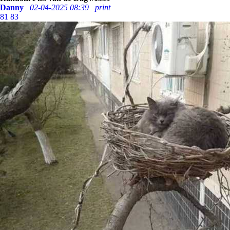
Danny
02-04-2025 08:39
print
81
83