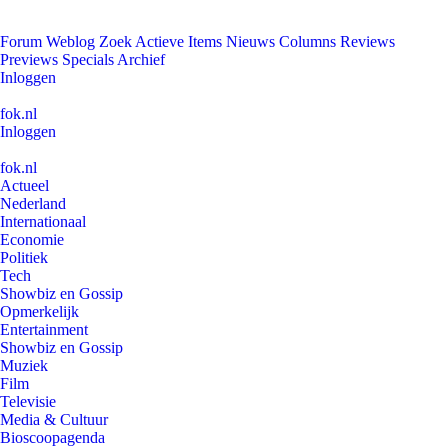
Forum
Weblog
Zoek
Actieve Items
Nieuws
Columns
Reviews
Previews
Specials
Archief
Inloggen
fok.nl
Inloggen
fok.nl
Actueel
Nederland
Internationaal
Economie
Politiek
Tech
Showbiz en Gossip
Opmerkelijk
Entertainment
Showbiz en Gossip
Muziek
Film
Televisie
Media & Cultuur
Bioscoopagenda