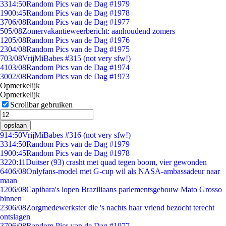
33
14:50
Random Pics van de Dag #1979
19
00:45
Random Pics van de Dag #1978
37
06/08
Random Pics van de Dag #1977
5
05/08
Zomervakantieweerbericht: aanhoudend zomers
12
05/08
Random Pics van de Dag #1976
23
04/08
Random Pics van de Dag #1975
7
03/08
VrijMiBabes #315 (not very sfw!)
41
03/08
Random Pics van de Dag #1974
30
02/08
Random Pics van de Dag #1973
Opmerkelijk
Opmerkelijk
Scrollbar gebruiken
opslaan
9
14:50
VrijMiBabes #316 (not very sfw!)
33
14:50
Random Pics van de Dag #1979
19
00:45
Random Pics van de Dag #1978
32
20:11
Duitser (93) crasht met quad tegen boom, vier gewonden
64
06/08
Onlyfans-model met G-cup wil als NASA-ambassadeur naar
maan
12
06/08
Capibara's lopen Braziliaans parlementsgebouw Mato Grosso
binnen
23
06/08
Zorgmedewerkster die 's nachts haar vriend bezocht terecht
ontslagen
37
06/08
Random Pics van de Dag #1977