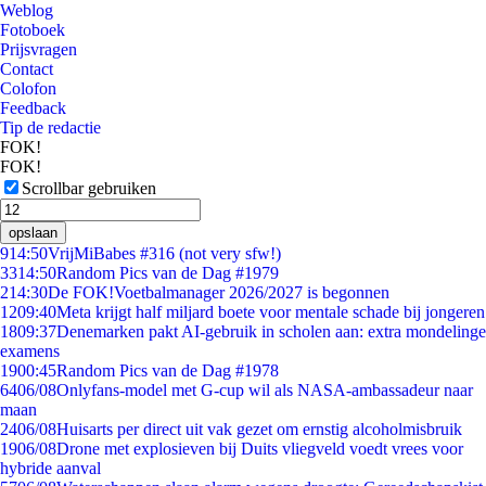
Weblog
Fotoboek
Prijsvragen
Contact
Colofon
Feedback
Tip de redactie
FOK!
FOK!
Scrollbar gebruiken
opslaan
9
14:50
VrijMiBabes #316 (not very sfw!)
33
14:50
Random Pics van de Dag #1979
2
14:30
De FOK!Voetbalmanager 2026/2027 is begonnen
12
09:40
Meta krijgt half miljard boete voor mentale schade bij jongeren
18
09:37
Denemarken pakt AI-gebruik in scholen aan: extra mondelinge
examens
19
00:45
Random Pics van de Dag #1978
64
06/08
Onlyfans-model met G-cup wil als NASA-ambassadeur naar
maan
24
06/08
Huisarts per direct uit vak gezet om ernstig alcoholmisbruik
19
06/08
Drone met explosieven bij Duits vliegveld voedt vrees voor
hybride aanval