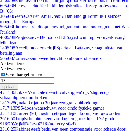
34
05/08
Kind overleden na aanrijding door AH-bestelbus in Dordrecht
6
05/08
Nieuw slachtoffer in kindermisbruikzaak zorgprofessional Jan
B. (66)
3
05/08
Geen Qatar en Abu Dhabi? Dan eindigt Formule 1-seizoen
mogelijk in Europa
5
05/08
Litouwen vindt opnieuw migrantentunnel onder grens met Wit-
Rusland
46
05/08
Progressieve Democraat El-Sayed wint nipt voorverkiezing
Michigan
14
05/08
Accell, moederbedrijf Sparta en Batavus, vraagt uitstel van
betaling aan
5
05/08
Zomervakantieweerbericht: aanhoudend zomers
Actieve items
Actieve items
Scrollbar gebruiken
opslaan
47
17:36
Dikke Van Dale neemt 'vulvalippen' op: 'stigma op
schaamlippen doorbreken'
14
17:28
Quake krijgt na 30 jaar een gratis uitbreiding
17
17:13
PS5-doos waarschuwt voor einde fysieke games
32
17:10
Duitser (93) crasht met quad tegen boom, vier gewonden
26
16:50
Tropische hitte keert zondag terug met lokaal 32 graden
9
16:29
VrijMiBabes #316 (not very sfw!)
23
16:25
Kabinet geeft bedrijven geen compensatie voor schade door