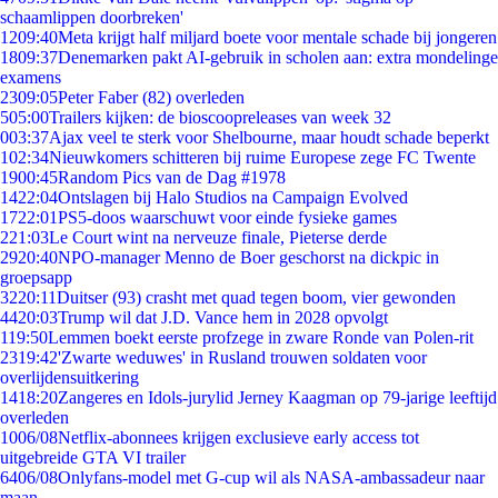
schaamlippen doorbreken'
12
09:40
Meta krijgt half miljard boete voor mentale schade bij jongeren
18
09:37
Denemarken pakt AI-gebruik in scholen aan: extra mondelinge
examens
23
09:05
Peter Faber (82) overleden
5
05:00
Trailers kijken: de bioscoopreleases van week 32
0
03:37
Ajax veel te sterk voor Shelbourne, maar houdt schade beperkt
1
02:34
Nieuwkomers schitteren bij ruime Europese zege FC Twente
19
00:45
Random Pics van de Dag #1978
14
22:04
Ontslagen bij Halo Studios na Campaign Evolved
17
22:01
PS5-doos waarschuwt voor einde fysieke games
2
21:03
Le Court wint na nerveuze finale, Pieterse derde
29
20:40
NPO-manager Menno de Boer geschorst na dickpic in
groepsapp
32
20:11
Duitser (93) crasht met quad tegen boom, vier gewonden
44
20:03
Trump wil dat J.D. Vance hem in 2028 opvolgt
1
19:50
Lemmen boekt eerste profzege in zware Ronde van Polen-rit
23
19:42
'Zwarte weduwes' in Rusland trouwen soldaten voor
overlijdensuitkering
14
18:20
Zangeres en Idols-jurylid Jerney Kaagman op 79-jarige leeftijd
overleden
10
06/08
Netflix-abonnees krijgen exclusieve early access tot
uitgebreide GTA VI trailer
64
06/08
Onlyfans-model met G-cup wil als NASA-ambassadeur naar
maan