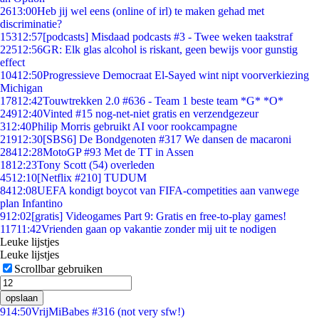
26
13:00
Heb jij wel eens (online of irl) te maken gehad met
discriminatie?
153
12:57
[podcasts] Misdaad podcasts #3 - Twee weken taakstraf
225
12:56
GR: Elk glas alcohol is riskant, geen bewijs voor gunstig
effect
104
12:50
Progressieve Democraat El-Sayed wint nipt voorverkiezing
Michigan
178
12:42
Touwtrekken 2.0 #636 - Team 1 beste team *G* *O*
249
12:40
Vinted #15 nog-net-niet gratis en verzendgezeur
3
12:40
Philip Morris gebruikt AI voor rookcampagne
219
12:30
[SBS6] De Bondgenoten #317 We dansen de macaroni
284
12:28
MotoGP #93 Met de TT in Assen
18
12:23
Tony Scott (54) overleden
45
12:10
[Netflix #210] TUDUM
84
12:08
UEFA kondigt boycot van FIFA-competities aan vanwege
plan Infantino
9
12:02
[gratis] Videogames Part 9: Gratis en free-to-play games!
117
11:42
Vrienden gaan op vakantie zonder mij uit te nodigen
Leuke lijstjes
Leuke lijstjes
Scrollbar gebruiken
opslaan
9
14:50
VrijMiBabes #316 (not very sfw!)