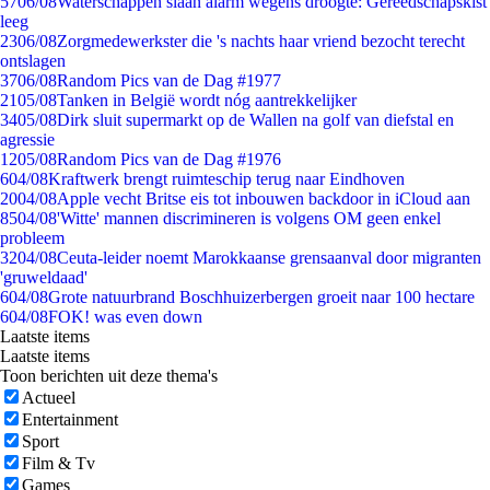
57
06/08
Waterschappen slaan alarm wegens droogte: Gereedschapskist
leeg
23
06/08
Zorgmedewerkster die 's nachts haar vriend bezocht terecht
ontslagen
37
06/08
Random Pics van de Dag #1977
21
05/08
Tanken in België wordt nóg aantrekkelijker
34
05/08
Dirk sluit supermarkt op de Wallen na golf van diefstal en
agressie
12
05/08
Random Pics van de Dag #1976
6
04/08
Kraftwerk brengt ruimteschip terug naar Eindhoven
20
04/08
Apple vecht Britse eis tot inbouwen backdoor in iCloud aan
85
04/08
'Witte' mannen discrimineren is volgens OM geen enkel
probleem
32
04/08
Ceuta-leider noemt Marokkaanse grensaanval door migranten
'gruweldaad'
6
04/08
Grote natuurbrand Boschhuizerbergen groeit naar 100 hectare
6
04/08
FOK! was even down
Laatste items
Laatste items
Toon berichten uit deze thema's
Actueel
Entertainment
Sport
Film & Tv
Games