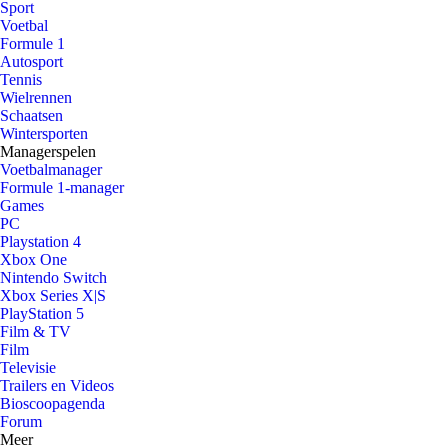
Sport
Voetbal
Formule 1
Autosport
Tennis
Wielrennen
Schaatsen
Wintersporten
Managerspelen
Voetbalmanager
Formule 1-manager
Games
PC
Playstation 4
Xbox One
Nintendo Switch
Xbox Series X|S
PlayStation 5
Film & TV
Film
Televisie
Trailers en Videos
Bioscoopagenda
Forum
Meer