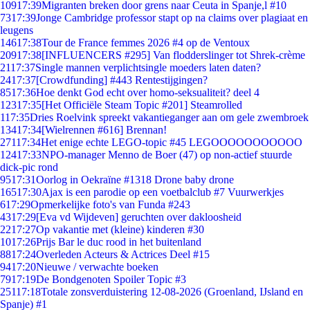
109
17:39
Migranten breken door grens naar Ceuta in Spanje,l #10
73
17:39
Jonge Cambridge professor stapt op na claims over plagiaat en
leugens
146
17:38
Tour de France femmes 2026 #4 op de Ventoux
209
17:38
[INFLUENCERS #295] Van flodderslinger tot Shrek-crème
21
17:37
Single mannen verplichtsingle moeders laten daten?
24
17:37
[Crowdfunding] #443 Rentestijgingen?
85
17:36
Hoe denkt God echt over homo-seksualiteit? deel 4
123
17:35
[Het Officiële Steam Topic #201] Steamrolled
1
17:35
Dries Roelvink spreekt vakantieganger aan om gele zwembroek
134
17:34
[Wielrennen #616] Brennan!
271
17:34
Het enige echte LEGO-topic #45 LEGOOOOOOOOOOO
124
17:33
NPO-manager Menno de Boer (47) op non-actief stuurde
dick-pic rond
95
17:31
Oorlog in Oekraïne #1318 Drone baby drone
165
17:30
Ajax is een parodie op een voetbalclub #7 Vuurwerkjes
6
17:29
Opmerkelijke foto's van Funda #243
43
17:29
[Eva vd Wijdeven] geruchten over dakloosheid
22
17:27
Op vakantie met (kleine) kinderen #30
10
17:26
Prijs Bar le duc rood in het buitenland
88
17:24
Overleden Acteurs & Actrices Deel #15
94
17:20
Nieuwe / verwachte boeken
79
17:19
De Bondgenoten Spoiler Topic #3
251
17:18
Totale zonsverduistering 12-08-2026 (Groenland, IJsland en
Spanje) #1