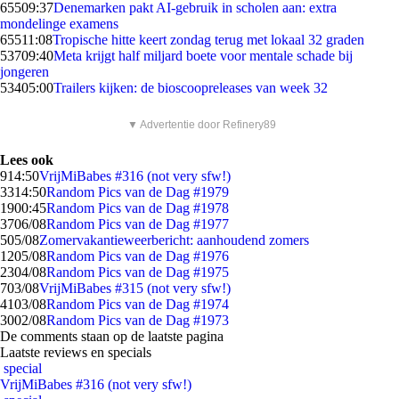
655
09:37
Denemarken pakt AI-gebruik in scholen aan: extra
mondelinge examens
655
11:08
Tropische hitte keert zondag terug met lokaal 32 graden
537
09:40
Meta krijgt half miljard boete voor mentale schade bij
jongeren
534
05:00
Trailers kijken: de bioscoopreleases van week 32
▼ Advertentie door Refinery89
Lees ook
9
14:50
VrijMiBabes #316 (not very sfw!)
33
14:50
Random Pics van de Dag #1979
19
00:45
Random Pics van de Dag #1978
37
06/08
Random Pics van de Dag #1977
5
05/08
Zomervakantieweerbericht: aanhoudend zomers
12
05/08
Random Pics van de Dag #1976
23
04/08
Random Pics van de Dag #1975
7
03/08
VrijMiBabes #315 (not very sfw!)
41
03/08
Random Pics van de Dag #1974
30
02/08
Random Pics van de Dag #1973
De comments staan op de laatste pagina
Laatste reviews en specials
special
VrijMiBabes #316 (not very sfw!)