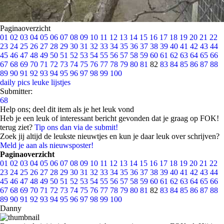
Paginaoverzicht
01
02
03
04
05
06
07
08
09
10
11
12
13
14
15
16
17
18
19
20
21
22
23
24
25
26
27
28
29
30
31
32
33
34
35
36
37
38
39
40
41
42
43
44
45
46
47
48
49
50
51
52
53
54
55
56
57
58
59
60
61
62
63
64
65
66
67
68
69
70
71
72
73
74
75
76
77
78
79
80
81
82
83
84
85
86
87
88
89
90
91
92
93
94
95
96
97
98
99
100
daily pics
leuke lijstjes
Submitter:
68
Help ons; deel dit item als je het leuk vond
Heb je een leuk of interessant bericht gevonden dat je graag op FOK!
terug ziet?
Tip ons dan via de submit!
Zoek jij altijd de leukste nieuwtjes en kun je daar leuk over schrijven?
Meld je aan als nieuwsposter!
Paginaoverzicht
01
02
03
04
05
06
07
08
09
10
11
12
13
14
15
16
17
18
19
20
21
22
23
24
25
26
27
28
29
30
31
32
33
34
35
36
37
38
39
40
41
42
43
44
45
46
47
48
49
50
51
52
53
54
55
56
57
58
59
60
61
62
63
64
65
66
67
68
69
70
71
72
73
74
75
76
77
78
79
80
81
82
83
84
85
86
87
88
89
90
91
92
93
94
95
96
97
98
99
100
Danny