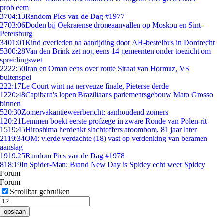
probleem
37
04:13
Random Pics van de Dag #1977
27
03:06
Doden bij Oekraïense droneaanvallen op Moskou en Sint-
Petersburg
34
01:01
Kind overleden na aanrijding door AH-bestelbus in Dordrecht
53
00:28
Van den Brink zet nog eens 14 gemeenten onder toezicht om
spreidingswet
22
22:50
Iran en Oman eens over route Straat van Hormuz, VS
buitenspel
2
22:17
Le Court wint na nerveuze finale, Pieterse derde
12
20:48
Capibara's lopen Braziliaans parlementsgebouw Mato Grosso
binnen
5
20:30
Zomervakantieweerbericht: aanhoudend zomers
1
20:21
Lemmen boekt eerste profzege in zware Ronde van Polen-rit
15
19:45
Hiroshima herdenkt slachtoffers atoombom, 81 jaar later
21
19:34
OM: vierde verdachte (18) vast op verdenking van beramen
aanslag
19
19:25
Random Pics van de Dag #1978
8
18:19
In Spider-Man: Brand New Day is Spidey echt weer Spidey
Forum
Forum
Scrollbar gebruiken
opslaan