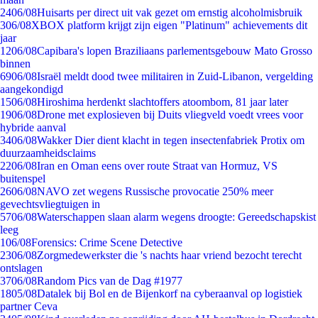
24
06/08
Huisarts per direct uit vak gezet om ernstig alcoholmisbruik
3
06/08
XBOX platform krijgt zijn eigen "Platinum" achievements dit
jaar
12
06/08
Capibara's lopen Braziliaans parlementsgebouw Mato Grosso
binnen
69
06/08
Israël meldt dood twee militairen in Zuid-Libanon, vergelding
aangekondigd
15
06/08
Hiroshima herdenkt slachtoffers atoombom, 81 jaar later
19
06/08
Drone met explosieven bij Duits vliegveld voedt vrees voor
hybride aanval
34
06/08
Wakker Dier dient klacht in tegen insectenfabriek Protix om
duurzaamheidsclaims
22
06/08
Iran en Oman eens over route Straat van Hormuz, VS
buitenspel
26
06/08
NAVO zet wegens Russische provocatie 250% meer
gevechtsvliegtuigen in
57
06/08
Waterschappen slaan alarm wegens droogte: Gereedschapskist
leeg
1
06/08
Forensics: Crime Scene Detective
23
06/08
Zorgmedewerkster die 's nachts haar vriend bezocht terecht
ontslagen
37
06/08
Random Pics van de Dag #1977
18
05/08
Datalek bij Bol en de Bijenkorf na cyberaanval op logistiek
partner Ceva