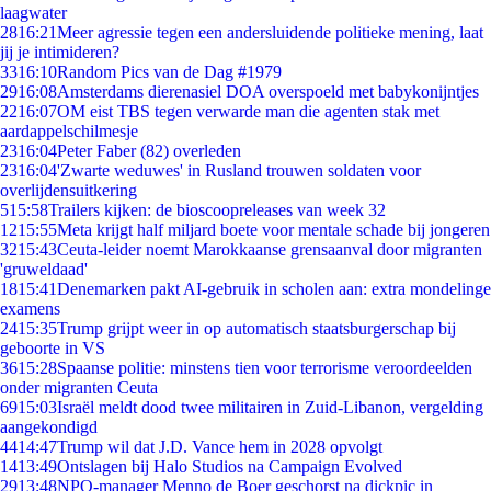
laagwater
28
16:21
Meer agressie tegen een andersluidende politieke mening, laat
jij je intimideren?
33
16:10
Random Pics van de Dag #1979
29
16:08
Amsterdams dierenasiel DOA overspoeld met babykonijntjes
22
16:07
OM eist TBS tegen verwarde man die agenten stak met
aardappelschilmesje
23
16:04
Peter Faber (82) overleden
23
16:04
'Zwarte weduwes' in Rusland trouwen soldaten voor
overlijdensuitkering
5
15:58
Trailers kijken: de bioscoopreleases van week 32
12
15:55
Meta krijgt half miljard boete voor mentale schade bij jongeren
32
15:43
Ceuta-leider noemt Marokkaanse grensaanval door migranten
'gruweldaad'
18
15:41
Denemarken pakt AI-gebruik in scholen aan: extra mondelinge
examens
24
15:35
Trump grijpt weer in op automatisch staatsburgerschap bij
geboorte in VS
36
15:28
Spaanse politie: minstens tien voor terrorisme veroordeelden
onder migranten Ceuta
69
15:03
Israël meldt dood twee militairen in Zuid-Libanon, vergelding
aangekondigd
44
14:47
Trump wil dat J.D. Vance hem in 2028 opvolgt
14
13:49
Ontslagen bij Halo Studios na Campaign Evolved
29
13:48
NPO-manager Menno de Boer geschorst na dickpic in