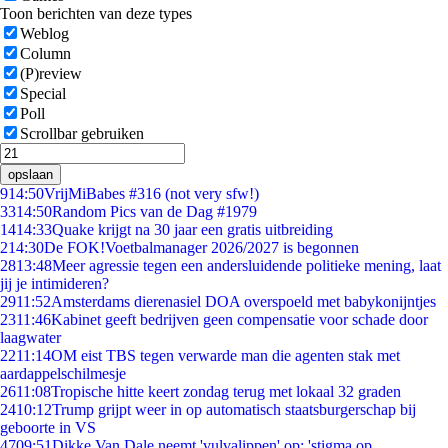
Toon berichten van deze types
Weblog
Column
(P)review
Special
Poll
Scrollbar gebruiken
opslaan
9
14:50
VrijMiBabes #316 (not very sfw!)
33
14:50
Random Pics van de Dag #1979
14
14:33
Quake krijgt na 30 jaar een gratis uitbreiding
2
14:30
De FOK!Voetbalmanager 2026/2027 is begonnen
28
13:48
Meer agressie tegen een andersluidende politieke mening, laat
jij je intimideren?
29
11:52
Amsterdams dierenasiel DOA overspoeld met babykonijntjes
23
11:46
Kabinet geeft bedrijven geen compensatie voor schade door
laagwater
22
11:14
OM eist TBS tegen verwarde man die agenten stak met
aardappelschilmesje
26
11:08
Tropische hitte keert zondag terug met lokaal 32 graden
24
10:12
Trump grijpt weer in op automatisch staatsburgerschap bij
geboorte in VS
47
09:51
Dikke Van Dale neemt 'vulvalippen' op: 'stigma op