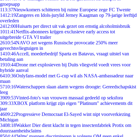
groepsapp
1
13:37
Nieuwkomers schitteren bij ruime Europese zege FC Twente
14
12:19
Zangeres en Idols-jurylid Jerney Kaagman op 79-jarige leeftijd
overleden
24
12:00
Huisarts per direct uit vak gezet om ernstig alcoholmisbruik
10
11:41
Netflix-abonnees krijgen exclusieve early access tot
uitgebreide GTA VI trailer
26
10:54
NAVO zet wegens Russische provocatie 250% meer
gevechtsvliegtuigen in
14
10:46
Accell, moederbedrijf Sparta en Batavus, vraagt uitstel van
betaling aan
19
10:44
Drone met explosieven bij Duits vliegveld voedt vrees voor
hybride aanval
64
10:36
Onlyfans-model met G-cup wil als NASA-ambassadeur naar
maan
57
10:16
Waterschappen slaan alarm wegens droogte: Gereedschapskist
leeg
39
09:53
Vinted-foto's van vrouwen massaal gedeeld op seksfora
3
09:33
XBOX platform krijgt zijn eigen "Platinum" achievements dit
jaar
46
09:22
Progressieve Democraat El-Sayed wint nipt voorverkiezing
Michigan
34
08:18
Wakker Dier dient klacht in tegen insectenfabriek Protix om
duurzaamheidsclaims
85
04:44
'Witte' mannen discrimineren is volgens OM geen enkel