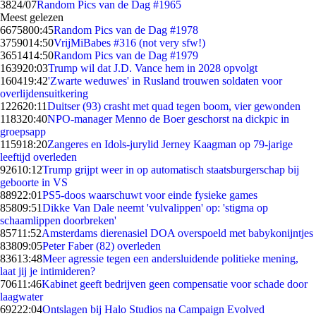
38
24/07
Random Pics van de Dag #1965
Meest gelezen
66758
00:45
Random Pics van de Dag #1978
37590
14:50
VrijMiBabes #316 (not very sfw!)
36514
14:50
Random Pics van de Dag #1979
1639
20:03
Trump wil dat J.D. Vance hem in 2028 opvolgt
1604
19:42
'Zwarte weduwes' in Rusland trouwen soldaten voor
overlijdensuitkering
1226
20:11
Duitser (93) crasht met quad tegen boom, vier gewonden
1183
20:40
NPO-manager Menno de Boer geschorst na dickpic in
groepsapp
1159
18:20
Zangeres en Idols-jurylid Jerney Kaagman op 79-jarige
leeftijd overleden
926
10:12
Trump grijpt weer in op automatisch staatsburgerschap bij
geboorte in VS
889
22:01
PS5-doos waarschuwt voor einde fysieke games
858
09:51
Dikke Van Dale neemt 'vulvalippen' op: 'stigma op
schaamlippen doorbreken'
857
11:52
Amsterdams dierenasiel DOA overspoeld met babykonijntjes
838
09:05
Peter Faber (82) overleden
836
13:48
Meer agressie tegen een andersluidende politieke mening,
laat jij je intimideren?
706
11:46
Kabinet geeft bedrijven geen compensatie voor schade door
laagwater
692
22:04
Ontslagen bij Halo Studios na Campaign Evolved